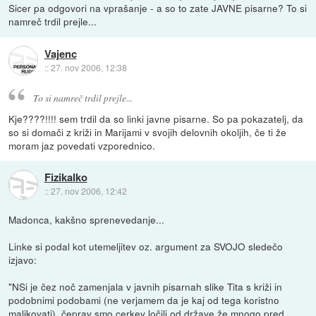
Sicer pa odgovori na vprašanje - a so to zate JAVNE pisarne? To si
namreč trdil prejle...
Vajenc
::
27. nov 2006, 12:38
To si namreč trdil prejle...
Kje????!!!! sem trdil da so linki javne pisarne. So pa pokazatelj, da
so si domači z križi in Marijami v svojih delovnih okoljih, če ti že
moram jaz povedati vzporednico.
Fizikalko
::
27. nov 2006, 12:42
Madonca, kakšno sprenevedanje...
Linke si podal kot utemeljitev oz. argument za SVOJO sledečo
izjavo:
"NSi je čez noč zamenjala v javnih pisarnah slike Tita s križi in
podobnimi podobami (ne verjamem da je kaj od tega koristno
malikovati), čeprav smo cerkev ločili od države že mnogo pred