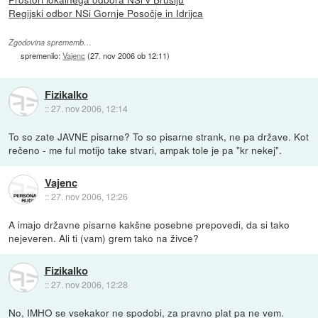
Regijski odbor NSi Gornje Posočje in Idrijca
Zgodovina sprememb…
spremenilo:
Vajenc
(
27. nov 2006 ob 12:11
)
Fizikalko
::
27. nov 2006, 12:14
To so zate JAVNE pisarne? To so pisarne strank, ne pa države. Kot
rečeno - me ful motijo take stvari, ampak tole je pa "kr nekej".
Vajenc
::
27. nov 2006, 12:26
A imajo državne pisarne kakšne posebne prepovedi, da si tako
nejeveren. Ali ti (vam) grem tako na živce?
Fizikalko
::
27. nov 2006, 12:28
No, IMHO se vsekakor ne spodobi, za pravno plat pa ne vem.