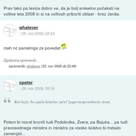
Prav tako pa levica dobro ve, da je bolj smiselno počakati na
volitve leta 2008 in si na volitvah priboriti oblast - brez Janše.
whatever
::
25. nov 2006, 22:43
mah nc pametnga za povedat
Zgodovina sprememb…
spremenilo:
whatever
(
25. nov 2006 ob 22:49
)
opeter
::
26. nov 2006, 09:16
Kot kaže, bo janša končno začel žagat nesposobneže stran.
Potem bi moral brcniti tudi Podobnika, Zvera, pa Bajuka... pa tudi
pravosodnega ministra in ministra za visoko šolstvo bi trebalo
zamenjati...