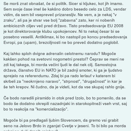
Se morš znat obnašat, če si politik. Sicer si kljukec, kot jih imamo.
Sem svoje čase imel še kakšno dobro besedo celo za LDS, vendar
vidim, da sem bil vsepreveč prizanesljiv. Ne vem, a je nekaj "v
zraku", ali pa je stvar vse bolj "zabavna" zato, ker ni nobenih
ambicioznih ciljev več pred državo. Tisto predsedovanje EU 2008
je kot direktorovanje klubu upokojencev. Ni to nekaj česar bi se
posebno veselili. Antiklimax, ki bo nastopil po koncu predsedovanja
Evropi, pa (upam), brezciljnosti ne bo preveč dodatno poglobil.
Kaj lahko sploh dvigne adrenalin celotnemu narodu? Mogoče
kakšen pohod na svetovni nogometni prestol? Čeprav se meni ne
zdi kaj takega, bi morda večini ljudi le dal nek cilj. Samostojna
država, članstvo EU in NATO je bil zadnji smoter, ki ga je ljudstvo
sprejelo na referendumu. Zdaj bi pa rado lerlauf v katerem bi
skrbeli za "neokrnjeno naravo", "strpnost", "drugačnost" in kar je
še teh krepov. Ni čudno, da je videti, kot da vse skupaj rahlo gnije.
Če bodo naredili piramido in otok pred Izolo, bo to pomenilo, da se
bodo še dodatno okrepili nazadnjaki in starokopitneži vseh vrst, saj
bo to reakcija na "komercializacijo".
Mogoče bi pa predlagali ljubim Slovencem, da gremo vsi grabit
seno na Jelovo Brdo in zganjat Cvetje v jeseni. To bi bilo pa morda
nekaj po duši dragih rojakov?