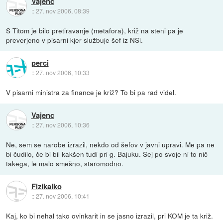
Vajenc
::
27. nov 2006, 08:39
S Titom je bilo pretiravanje (metafora), križ na steni pa je
preverjeno v pisarni kjer službuje šef iz NSi.
perci
::
27. nov 2006, 10:33
V pisarni ministra za finance je križ? To bi pa rad videl.
Vajenc
::
27. nov 2006, 10:36
Ne, sem se narobe izrazil, nekdo od šefov v javni upravi. Me pa ne
bi čudilo, če bi bil kakšen tudi pri g. Bajuku. Sej po svoje ni to nič
takega, le malo smešno, staromodno.
Fizikalko
::
27. nov 2006, 10:41
Kaj, ko bi nehal tako ovinkarit in se jasno izrazil, pri KOM je ta križ.