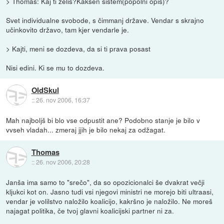
> Thomas: Kaj ti zelis?Kaksen sistem(popolni opis)?
Svet individualne svobode, s čimmanj države. Vendar s skrajno
učinkovito državo, tam kjer vendarle je.
> Kajti, meni se dozdeva, da si ti prava posast
Nisi edini. Ki se mu to dozdeva.
OldSkul
::
26. nov 2006, 16:37
Mah najboljš bi blo vse odpustit ane? Podobno stanje je bilo v
vvseh vladah... zmeraj jjih je bilo nekaj za odžagat.
Thomas
::
26. nov 2006, 20:28
Janša ima samo to "srečo", da so opozicionalci še dvakrat večji
kljukci kot on. Jasno tudi vsi njegovi ministri ne morejo biti ultraasi,
vendar je volilstvo naložilo koalicijo, kakršno je naložilo. Ne moreš
najagat politika, če tvoj glavni koalicijski partner ni za.