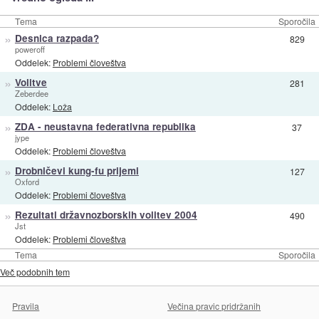
Tema
Sporočila
»
Desnica razpada?
829
poweroff
Oddelek:
Problemi človeštva
»
Volitve
281
Zeberdee
Oddelek:
Loža
»
ZDA - neustavna federativna republika
37
jype
Oddelek:
Problemi človeštva
»
Drobničevi kung-fu prijemi
127
Oxford
Oddelek:
Problemi človeštva
»
Rezultati državnozborskih volitev 2004
490
Jst
Oddelek:
Problemi človeštva
Tema
Sporočila
Več podobnih tem
Pravila
Večina pravic pridržanih