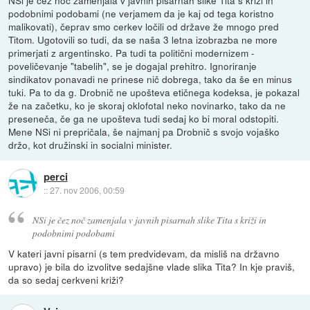
NSi je čez noč zamenjala v javnih pisarnah slike Tita s križi in
podobnimi podobami (ne verjamem da je kaj od tega koristno
malikovati), čeprav smo cerkev ločili od države že mnogo pred
Titom. Ugotovili so tudi, da se naša 3 letna izobrazba ne more
primerjati z argentinsko. Pa tudi ta politični modernizem -
poveličevanje "tabelih", se je dogajal prehitro. Ignoriranje
sindikatov ponavadi ne prinese nič dobrega, tako da še en minus
tuki. Pa to da g. Drobnič ne upošteva etičnega kodeksa, je pokazal
že na začetku, ko je skoraj oklofotal neko novinarko, tako da ne
preseneča, če ga ne upošteva tudi sedaj ko bi moral odstopiti.
Mene NSi ni prepričala, še najmanj pa Drobnič s svojo vojaško
držo, kot družinski in socialni minister.
perci
::
27. nov 2006, 00:59
NSi je čez noč zamenjala v javnih pisarnah slike Tita s križi in
podobnimi podobami
V kateri javni pisarni (s tem predvidevam, da misliš na državno
upravo) je bila do izvolitve sedajšne vlade slika Tita? In kje praviš,
da so sedaj cerkveni križi?