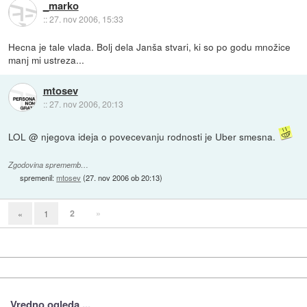
_marko
::
27. nov 2006, 15:33
Hecna je tale vlada. Bolj dela Janša stvari, ki so po godu množice
manj mi ustreza...
mtosev
::
27. nov 2006, 20:13
LOL @ njegova ideja o povecevanju rodnosti je Uber smesna.
Zgodovina sprememb…
spremenil:
mtosev
(
27. nov 2006 ob 20:13
)
2
»
«
1
Vredno ogleda ...