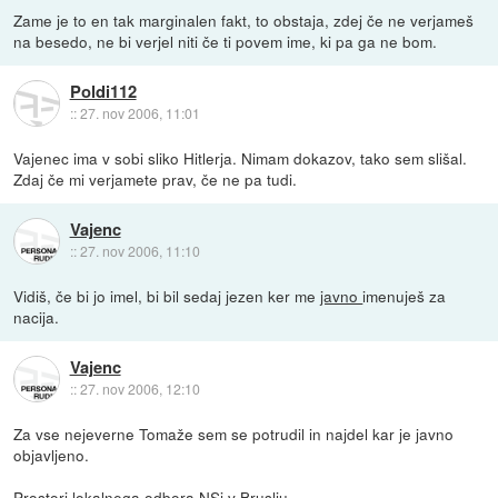
Zame je to en tak marginalen fakt, to obstaja, zdej če ne verjameš
na besedo, ne bi verjel niti če ti povem ime, ki pa ga ne bom.
Poldi112
::
27. nov 2006, 11:01
Vajenec ima v sobi sliko Hitlerja. Nimam dokazov, tako sem slišal.
Zdaj če mi verjamete prav, če ne pa tudi.
Vajenc
::
27. nov 2006, 11:10
Vidiš, če bi jo imel, bi bil sedaj jezen ker me
javno
imenuješ za
nacija.
Vajenc
::
27. nov 2006, 12:10
Za vse nejeverne Tomaže sem se potrudil in najdel kar je javno
objavljeno.
Prostori lokalnega odbora NSi v Bruslju