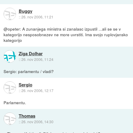
Buggy
::
26. nov 2006, 11:21
@opeter: A zunanjega ministra si zanalasc izpustil ...ali se se v
kategorijo nesposobnezev ne more uvrstiti. Ima svojo ruplovjansko
kategorijo
Ziga Dolhar
::
26. nov 2006, 11:24
Sergio: parlamentu / vladi?
Sergio
::
26. nov 2006, 12:17
Parlamentu.
Thomas
::
26. nov 2006, 14:30