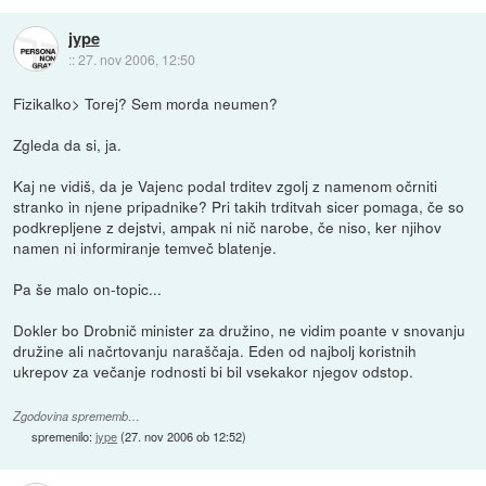
jype
::
27. nov 2006, 12:50
Fizikalko> Torej? Sem morda neumen?
Zgleda da si, ja.
Kaj ne vidiš, da je Vajenc podal trditev zgolj z namenom očrniti
stranko in njene pripadnike? Pri takih trditvah sicer pomaga, če so
podkrepljene z dejstvi, ampak ni nič narobe, če niso, ker njihov
namen ni informiranje temveč blatenje.
Pa še malo on-topic...
Dokler bo Drobnič minister za družino, ne vidim poante v snovanju
družine ali načrtovanju naraščaja. Eden od najbolj koristnih
ukrepov za večanje rodnosti bi bil vsekakor njegov odstop.
Zgodovina sprememb…
spremenilo:
jype
(
27. nov 2006 ob 12:52
)