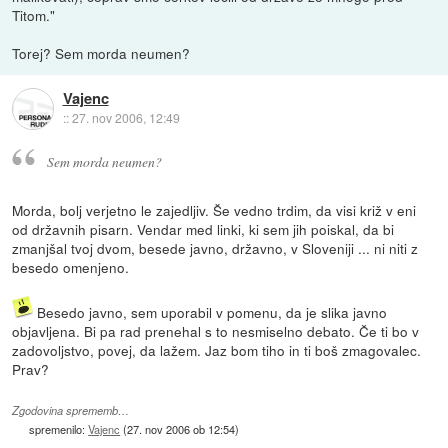
Titom."
Torej? Sem morda neumen?
Vajenc
::
27. nov 2006, 12:49
Sem morda neumen?
Morda, bolj verjetno le zajedljiv. Še vedno trdim, da visi križ v eni
od državnih pisarn. Vendar med linki, ki sem jih poiskal, da bi
zmanjšal tvoj dvom, besede javno, državno, v Sloveniji ... ni niti z
besedo omenjeno.
Besedo javno, sem uporabil v pomenu, da je slika javno
objavljena. Bi pa rad prenehal s to nesmiselno debato. Če ti bo v
zadovoljstvo, povej, da lažem. Jaz bom tiho in ti boš zmagovalec.
Prav?
Zgodovina sprememb…
spremenilo:
Vajenc
(
27. nov 2006 ob 12:54
)