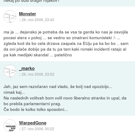
Monster
::
26. nov 2006, 23:42
ma ja ... dejansko je potreba da se vsa ta garda ko nas je osvojila
pocasi stera v pokoj ... se vedno so zmatrani komunisteki :\ ...
zgleda kod da bo cela drzava zaspala na EUju pa ka bo bo .. sam
da oni plače dobijo pa da tu pa tam kaki romski incidenti ratajo al
pa kak medijski skandal ... patetično
_marko
::
26. nov 2006, 23:53
Jah, jaz sem razočaran nad vlado, še bolj nad opozicijo...
nimaš kaj...
Na naslednih volitvah bom volil novo liberalno stranko in upal, da
bo prebila parlamentarni prag.
Če bodo le kolko tolko sposobni...
WarpedGone
::
27. nov 2006, 00:22