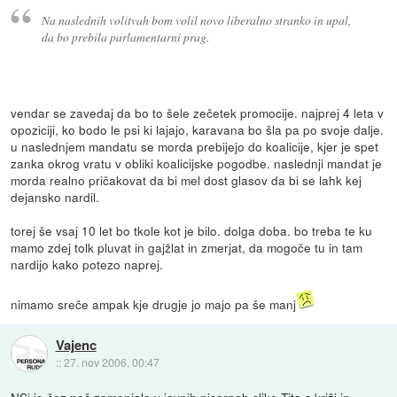
Na naslednih volitvah bom volil novo liberalno stranko in upal,
da bo prebila parlamentarni prag.
vendar se zavedaj da bo to šele zečetek promocije. najprej 4 leta v
opoziciji, ko bodo le psi ki lajajo, karavana bo šla pa po svoje dalje.
u naslednjem mandatu se morda prebijejo do koalicije, kjer je spet
zanka okrog vratu v obliki koalicijske pogodbe. naslednji mandat je
morda realno pričakovat da bi mel dost glasov da bi se lahk kej
dejansko nardil.
torej še vsaj 10 let bo tkole kot je bilo. dolga doba. bo treba te ku
mamo zdej tolk pluvat in gajžlat in zmerjat, da mogoče tu in tam
nardijo kako potezo naprej.
nimamo sreče ampak kje drugje jo majo pa še manj
Vajenc
::
27. nov 2006, 00:47