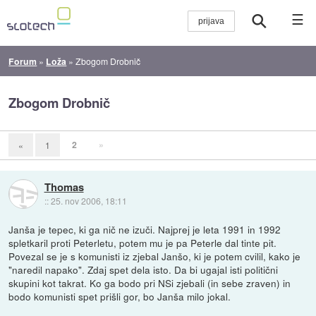
☰
Forum
»
Loža
»
Zbogom Drobnič
Zbogom Drobnič
2
»
«
1
Thomas
::
25. nov 2006, 18:11
Janša je tepec, ki ga nič ne izuči. Najprej je leta 1991 in 1992
spletkaril proti Peterletu, potem mu je pa Peterle dal tinte pit.
Povezal se je s komunisti iz zjebal Janšo, ki je potem cvilil, kako je
"naredil napako". Zdaj spet dela isto. Da bi ugajal isti politični
skupini kot takrat. Ko ga bodo pri NSi zjebali (in sebe zraven) in
bodo komunisti spet prišli gor, bo Janša milo jokal.