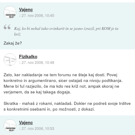
Vajenc
::
27. nov 2006, 10:45
Kaj, ko bi nehal tako ovinkarit in se jasno izrazil, pri KOM je ta
križ.
Zakaj že?
Fizikalko
::
27. nov 2006, 10:48
Zato, ker nakladanje ne tem forumu ne šteje kaj dosti. Povej
konkretno in argumentirano, sicer ostajaš na nivoju podtikanja.
Mene bi ful razjezilo, če ma kdo res križ not, ampak skoraj ne
verjamem, da se kaj takega dogaja.
Skratka - mahaš z rokami, nakladaš. Dokler ne podreš svoje trditve
s konkretnimi osebami in, po možnosti, z dokazi.
Vajenc
::
27. nov 2006, 10:53