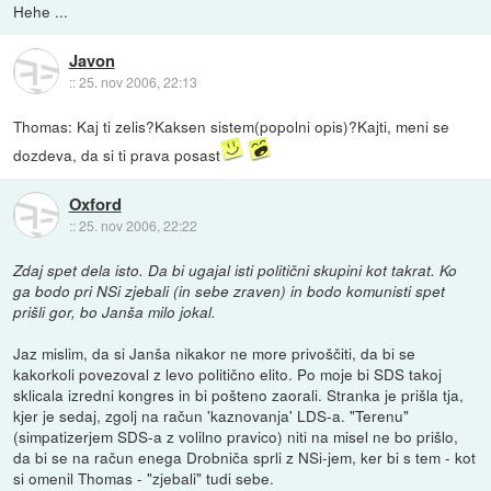
Hehe ...
Javon
::
25. nov 2006, 22:13
Thomas: Kaj ti zelis?Kaksen sistem(popolni opis)?Kajti, meni se
dozdeva, da si ti prava posast
Oxford
::
25. nov 2006, 22:22
Zdaj spet dela isto. Da bi ugajal isti politični skupini kot takrat. Ko
ga bodo pri NSi zjebali (in sebe zraven) in bodo komunisti spet
prišli gor, bo Janša milo jokal.
Jaz mislim, da si Janša nikakor ne more privoščiti, da bi se
kakorkoli povezoval z levo politično elito. Po moje bi SDS takoj
sklicala izredni kongres in bi pošteno zaorali. Stranka je prišla tja,
kjer je sedaj, zgolj na račun 'kaznovanja' LDS-a. "Terenu"
(simpatizerjem SDS-a z volilno pravico) niti na misel ne bo prišlo,
da bi se na račun enega Drobniča sprli z NSi-jem, ker bi s tem - kot
si omenil Thomas - "zjebali" tudi sebe.