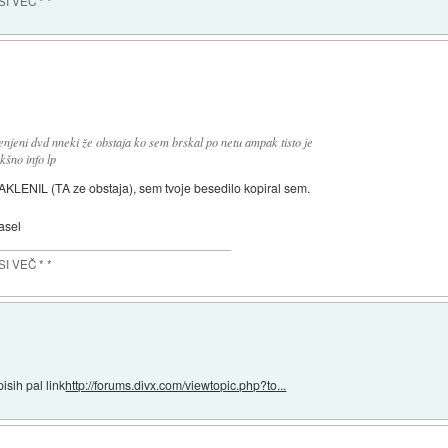
SI VEČ * *
njeni dvd nneki že obstaja ko sem brskal po netu ampak tisto je
šno info lp
LENIL (TA ze obstaja), sem tvoje besedilo kopiral sem.
nasel
SI VEČ * *
sih pal link
http://forums.divx.com/viewtopic.php?to...