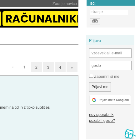
Išči:
Zadnje novice
Prijava
«
1
2
3
4
»
Zapomni si me
mem na cd in z tipko subtitles
nov uporabnik
pozabili geslo?