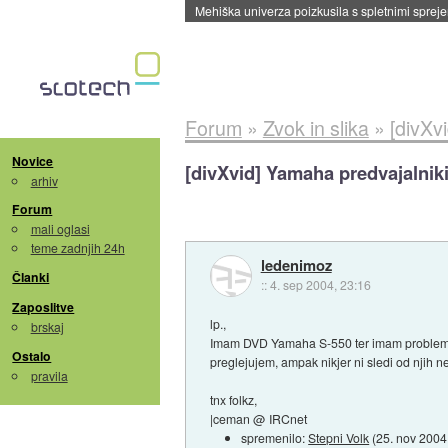
Evropska vesoljska agencija razvija svojo rak
Forum
»
Zvok in slika
»
[divXv
Novice
[divXvid] Yamaha predvajalnik
arhiv
Forum
mali oglasi
teme zadnjih 24h
ledenimoz
Članki
::
4. sep 2004, 23:16
Zaposlitve
lp.,
brskaj
Imam DVD Yamaha S-550 ter imam probleme z d
Ostalo
preglejujem, ampak nikjer ni sledi od njih
pravila
tnx folkz,
|ceman @ IRCnet
spremenilo:
Stepni Volk
(
25. nov 2004