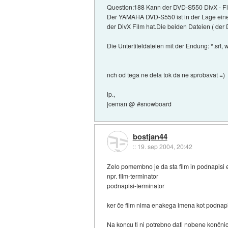
Question:188 Kann der DVD-S550 DivX - Fil
Der YAMAHA DVD-S550 ist in der Lage einen 
der DivX Film hat.Die beiden Dateien ( der 
Die Untertiteldateien mit der Endung: *.srt, 
nch od tega ne dela tok da ne sprobavat =)
lp.,
|ceman @ #snowboard
bostjan44
::
19. sep 2004, 20:42
Zelo pomembno je da sta film in podnapisi 
npr. film-terminator
podnapisi-terminator
ker če film nima enakega imena kot podnapisi
Na koncu ti ni potrebno dati nobene končnic