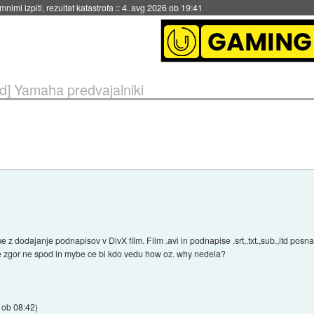
eto za večkratno uporabo
::
4. avg 2026 ob 19:41
id] Yamaha predvajalniki
i
odajanje podnapisov v DivX film. Film .avi in podnapise .srt,.txt.,sub.,itd posna
 ne zgor ne spod in mybe ce bi kdo vedu how oz. why nedela?
 ob 08:42
)