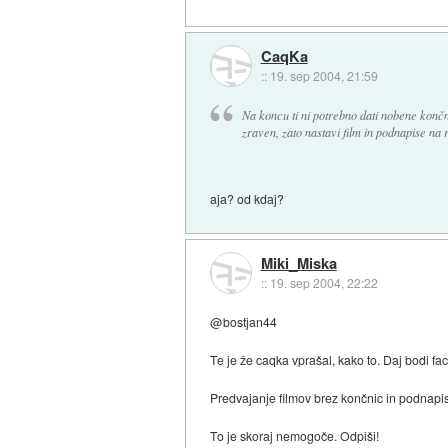
CaqKa
::
19. sep 2004, 21:59
Na koncu ti ni potrebno dati nobene končn
zraven, zato nastavi film in podnapise na
aja? od kdaj?
Miki_Miska
::
19. sep 2004, 22:22
@bostjan44
Te je že caqka vprašal, kako to. Daj bodi fa
Predvajanje filmov brez končnic in podnapi
To je skoraj nemogoče. Odpiši!