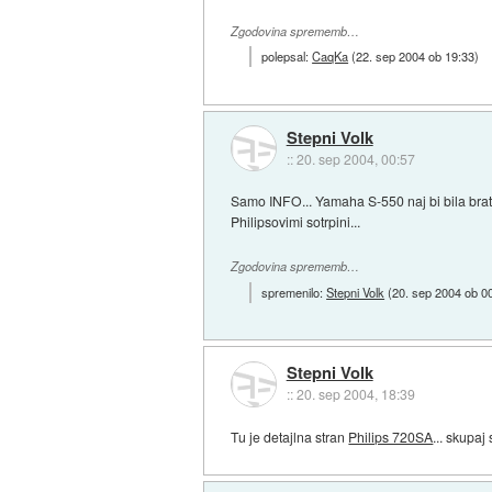
Zgodovina sprememb…
polepsal:
CaqKa
(
22. sep 2004 ob 19:33
)
Stepni Volk
::
20. sep 2004, 00:57
Samo INFO... Yamaha S-550 naj bi bila brat d
Philipsovimi sotrpini...
Zgodovina sprememb…
spremenilo:
Stepni Volk
(
20. sep 2004 ob 0
Stepni Volk
::
20. sep 2004, 18:39
Tu je detajlna stran
Philips 720SA
... skupaj