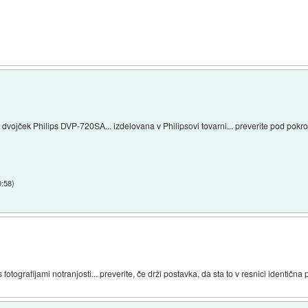
vojček Philips DVP-720SA... izdelovana v Philipsovi tovarni... preverite pod pokrovo
0:58
)
 s fotografijami notranjosti... preverite, če drži postavka, da sta to v resnici identična