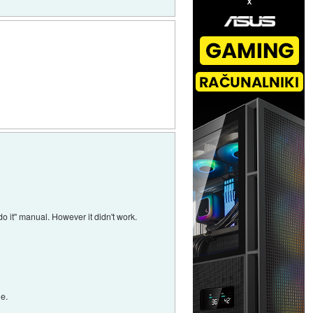
o it" manual. However it didn't work.
le.