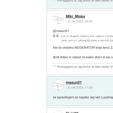
* * Pomagajmo si, saj bomo le tako vedeli V
Miki_Miska
::
6. okt 2004, 09:03
@masun01
a je že mogoče kakšen nov softwer za ome
zame preveč zakomplicirano a ma kdo kak
Ker bo verjetno MODERATOR tvojo temo ZAK
Bodi dober in nakazi na kateri strani si kaj 
* * Pomagajmo si, saj bomo le tako vedeli V
masun01
::
6. okt 2004, 11:09
se opravičujem za napako ,kej več o podnapi