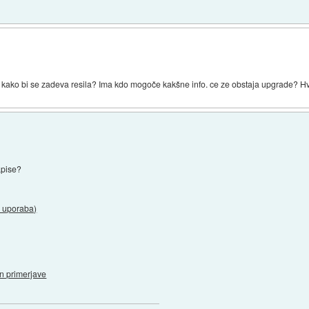
n kako bi se zadeva resila? Ima kdo mogoče kakšne info. ce ze obstaja upgrade? Hv
apise?
n uporaba)
n primerjave