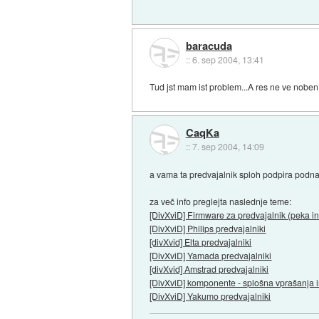
baracuda
::
6. sep 2004, 13:41
Tud jst mam ist problem...A res ne ve nobe
CaqKa
::
7. sep 2004, 14:09
a vama ta predvajalnik sploh podpira podn
za več info preglejta naslednje teme:
[DivXviD] Firmware za predvajalnik (peka i
[DivXviD] Philips predvajalniki
[divXvid] Elta predvajalniki
[DivXviD] Yamada predvajalniki
[divXvid] Amstrad predvajalniki
[DivXviD] komponente - splošna vprašanja i
[DivXviD] Yakumo predvajalniki