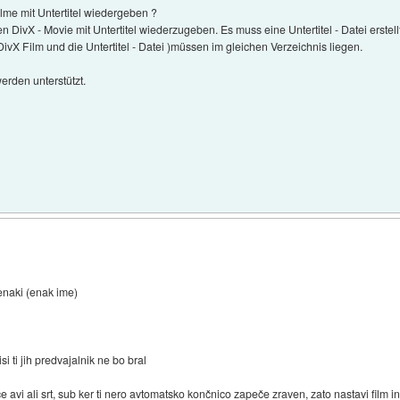
me mit Untertitel wiedergeben ?
DivX - Movie mit Untertitel wiederzugeben. Es muss eine Untertitel - Datei erste
DivX Film und die Untertitel - Datei )müssen im gleichen Verzeichnis liegen.
werden unterstützt.
enaki (enak ime)
 ti jih predvajalnik ne bo bral
e avi ali srt, sub ker ti nero avtomatsko končnico zapeče zraven, zato nastavi film