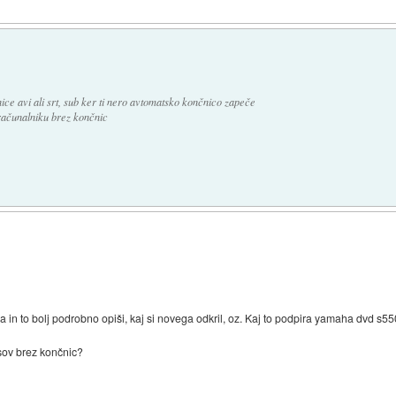
ice avi ali srt, sub ker ti nero avtomatsko končnico zapeče
 računalniku brez končnic
ca in to bolj podrobno opiši, kaj si novega odkril, oz. Kaj to podpira yamaha dvd s55
sov brez končnic?