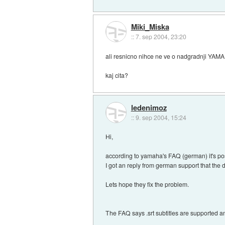
Miki_Miska
::
7. sep 2004, 23:20
ali resnicno nihce ne ve o nadgradnji YAM
kaj cita?
ledenimoz
::
9. sep 2004, 15:24
Hi,
according to yamaha's FAQ (german) it's poss
I got an reply from german support that the 
Lets hope they fix the problem.
The FAQ says .srt subtitles are supported a