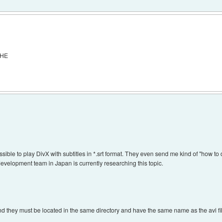
AHE
ible to play DivX with subtitles in *.srt format. They even send me kind of "how to d
development team in Japan is currently researching this topic.
nd they must be located in the same directory and have the same name as the avi fi