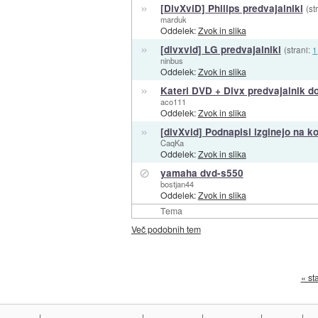
»
[DivXviD] Philips predvajalniki
(st
marduk
Oddelek:
Zvok in slika
»
[divxvid] LG predvajalniki
(strani:
1
ninbus
Oddelek:
Zvok in slika
»
Kateri DVD + Divx predvajalnik d
aco111
Oddelek:
Zvok in slika
»
[divXvid] Podnapisi izginejo na 
CaqKa
Oddelek:
Zvok in slika
⊘
yamaha dvd-s550
bostjan44
Oddelek:
Zvok in slika
Tema
Več podobnih tem
« st