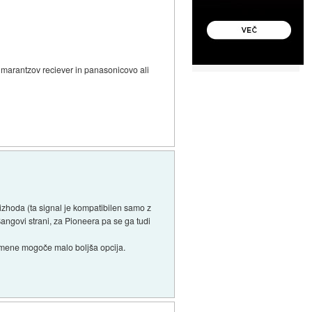
 marantzov reciever in panasonicovo ali
izhoda (ta signal je kompatibilen samo z
ngovi strani, za Pioneera pa se ga tudi
 za mene mogoče malo boljša opcija.