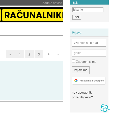
Išči:
Zadnje novice
Prijava
4
»
«
1
2
3
Zapomni si me
nov uporabnik
pozabili geslo?