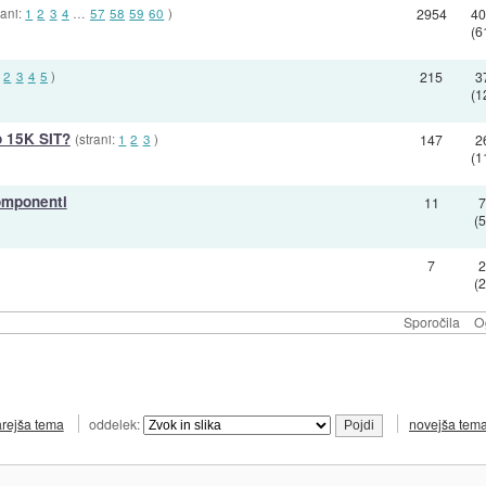
rani:
1
2
3
4
…
57
58
59
60
)
2954
4
(6
2
3
4
5
)
215
3
(1
o 15K SIT?
(strani:
1
2
3
)
147
2
(1
komponenti
11
(
7
(
Sporočila
O
arejša tema
oddelek:
novejša tem