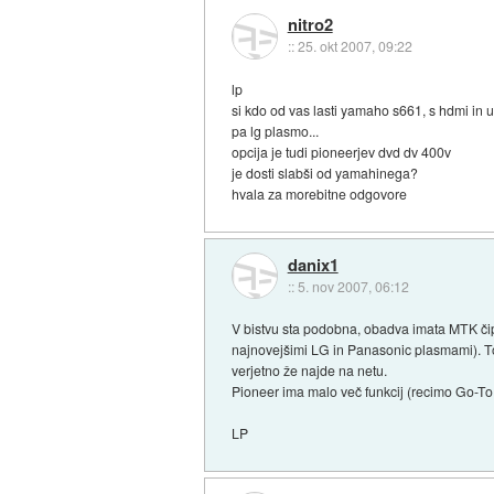
nitro2
::
25. okt 2007, 09:22
lp
si kdo od vas lasti yamaho s661, s hdmi in
pa lg plasmo...
opcija je tudi pioneerjev dvd dv 400v
je dosti slabši od yamahinega?
hvala za morebitne odgovore
danix1
::
5. nov 2007, 06:12
V bistvu sta podobna, obadva imata MTK čip
najnovejšimi LG in Panasonic plasmami). T
verjetno že najde na netu.
Pioneer ima malo več funkcij (recimo Go-To fu
LP