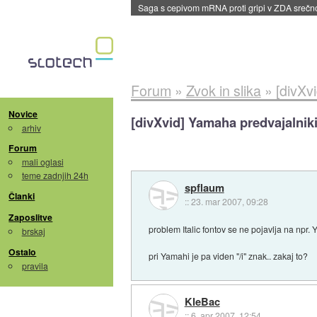
Saga s cepivom mRNA proti gripi v ZDA sreč
Forum
»
Zvok in slika
»
[divXv
Novice
[divXvid] Yamaha predvajalnik
arhiv
Forum
mali oglasi
teme zadnjih 24h
spflaum
Članki
::
23. mar 2007, 09:28
Zaposlitve
problem Italic fontov se ne pojavlja na npr.
brskaj
Ostalo
pri Yamahi je pa viden "/i" znak.. zakaj to?
pravila
KleBac
::
6. apr 2007, 12:54