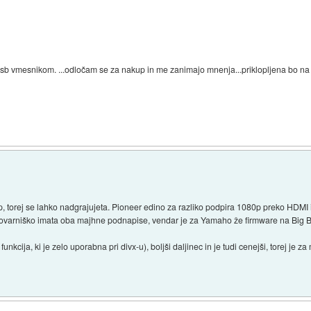
 usb vmesnikom. ...odločam se za nakup in me zanimajo mnenja...priklopljena bo na
, torej se lahko nadgrajujeta. Pioneer edino za razliko podpira 1080p preko HDMI 
ovarniško imata oba majhne podnapise, vendar je za Yamaho že firmware na Big Ba
nkcija, ki je zelo uporabna pri divx-u), boljši daljinec in je tudi cenejši, torej je