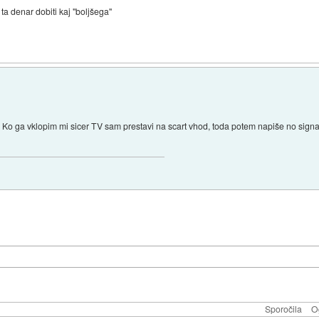
 ta denar dobiti kaj "boljšega"
 Ko ga vklopim mi sicer TV sam prestavi na scart vhod, toda potem napiše no signa
Sporočila
O