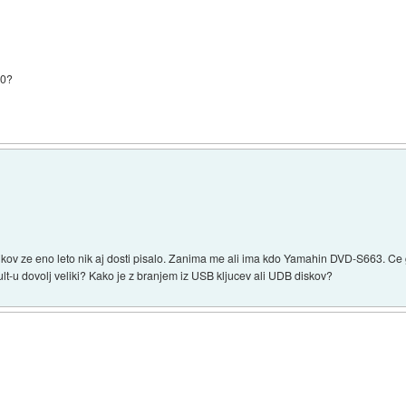
40?
kov ze eno leto nik aj dosti pisalo. Zanima me ali ima kdo Yamahin DVD-S663. Ce 
lt-u dovolj veliki? Kako je z branjem iz USB kljucev ali UDB diskov?