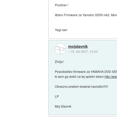
Pozdrav !
Iščem Firmware za Yamaho S559 mk2. Morda 
Yagi-san
mojslavnik
::
16. okt 2007, 14:44
Živijo!
Posodobitev firmware za YAMAHA DVD-S559 
ki sem ga dobil na tej spletni strani
http://w
Obvezno preberi dvakrat navodilo!!!!!!
LP
Moj Slavnik