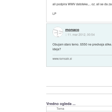
ali podpira WMV datoteke,... oz. ali se da za
LP
monaco
::
11. mar 2012, 00:54
Obujam staro temo. S550 ne predvaja slike.
ideja?
www.ramsak.si
Vredno ogleda ...
Tema