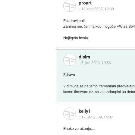
proart
::
13. dec 2007, 12:39
Pozdravljeni!
Zanima me, če ima kdo mogoče FW za S5
Najlepša hvala
djsim
::
5. jan 2009, 10:56
Zdravo
Vidim, da se na temo Yamahinih predvajalni
kasen firmware oz. so ze podanpisi po defau
kelly1
::
17. jan 2009, 14:37
Enako vprašanje,...