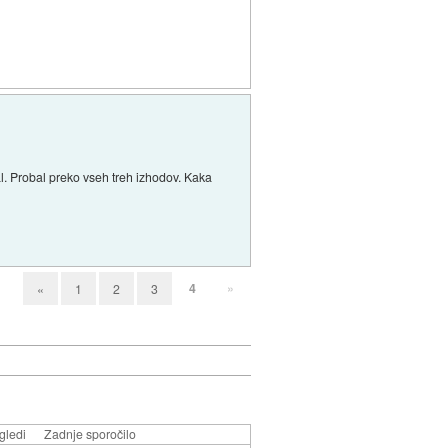
l. Probal preko vseh treh izhodov. Kaka
4
»
«
1
2
3
gledi
Zadnje sporočilo