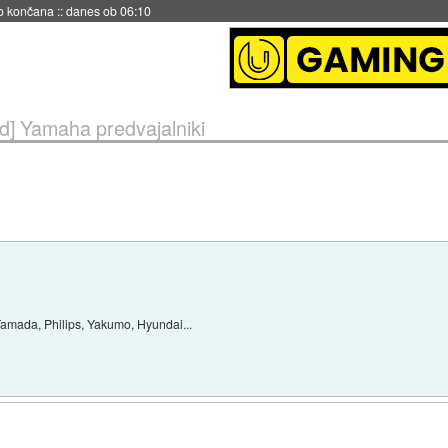
no končana
::
danes ob 06:10
id] Yamaha predvajalniki
i
 Yamada, Philips, Yakumo, Hyundai...