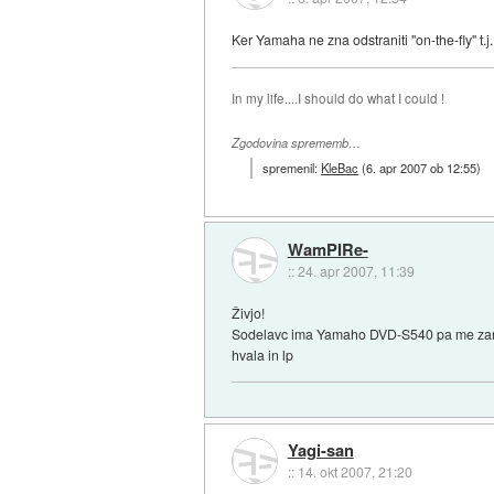
Ker Yamaha ne zna odstraniti "on-the-fly" t.j.
In my life....I should do what I could !
Zgodovina sprememb…
spremenil:
KleBac
(
6. apr 2007 ob 12:55
)
WamPIRe-
::
24. apr 2007, 11:39
Živjo!
Sodelavc ima Yamaho DVD-S540 pa me zanima
hvala in lp
Yagi-san
::
14. okt 2007, 21:20