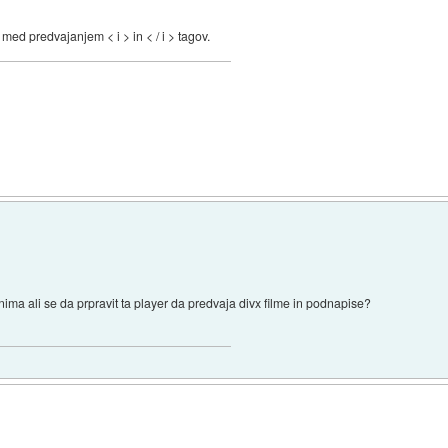
 med predvajanjem < i > in < / i > tagov.
 ali se da prpravit ta player da predvaja divx filme in podnapise?