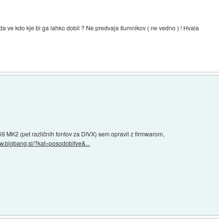
ve kdo kje bi ga lahko dobil ? Ne predvaja šumnikov ( ne vedno ) ! Hvala
MK2 (pet različnih fontov za DIVX) sem opravil z firmwarom,
ww.bigbang.si/?kat=posodobitve&...