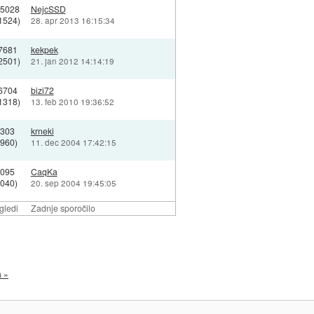
05028
NejcSSD
1524)
28. apr 2013 16:15:34
7681
kekpek
2501)
21. jan 2012 14:14:19
6704
bizi72
1318)
13. feb 2010 19:36:52
7303
krneki
5960)
11. dec 2004 17:42:15
2095
CaqKa
2040)
20. sep 2004 19:45:05
gledi
Zadnje sporočilo
a »