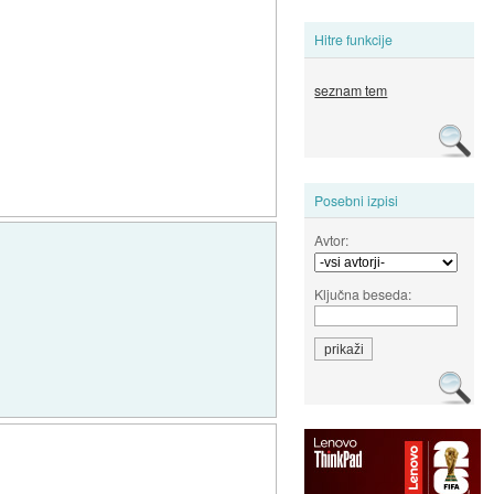
Hitre funkcije
seznam tem
Posebni izpisi
Avtor:
Ključna beseda: