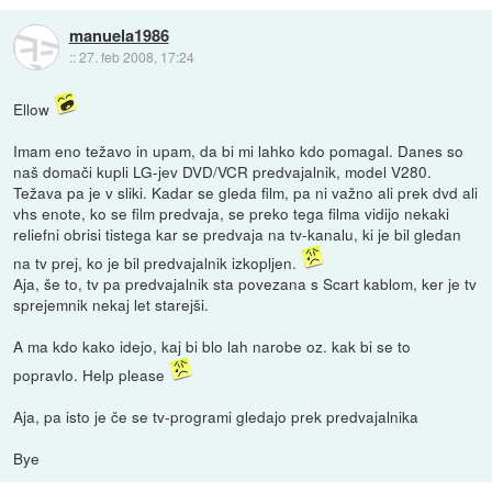
manuela1986
::
27. feb 2008, 17:24
Ellow
Imam eno težavo in upam, da bi mi lahko kdo pomagal. Danes so
naš domači kupli LG-jev DVD/VCR predvajalnik, model V280.
Težava pa je v sliki. Kadar se gleda film, pa ni važno ali prek dvd ali
vhs enote, ko se film predvaja, se preko tega filma vidijo nekaki
reliefni obrisi tistega kar se predvaja na tv-kanalu, ki je bil gledan
na tv prej, ko je bil predvajalnik izkopljen.
Aja, še to, tv pa predvajalnik sta povezana s Scart kablom, ker je tv
sprejemnik nekaj let starejši.
A ma kdo kako idejo, kaj bi blo lah narobe oz. kak bi se to
popravlo. Help please
Aja, pa isto je če se tv-programi gledajo prek predvajalnika
Bye