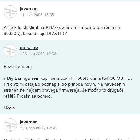
javaman
::
1. avg 2006, 15:35
Ali je kdo stestiral na RH7xxx z novim firmware-om (pri meni
60330A), kako deluje DIVX HD?
mi_c_ho
::
23. sep 2006, 12:32
Pozdrav vsem,
v Big Banhgu sem kupil sem LG-RH 7505P, ki ima tudi 80 GB HD.
Pri divx mi ostajajo podnapisi do prihoda novih. Na navedenih
straneh ne najdem pravega firmwareja. Je možno to drugače
rešiti? Prosim za pomoč.
Hvala
javaman
::
23. sep 2006, 12:56