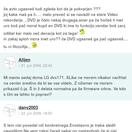
če avto ugasneš tudi zgleda kot da je pokvarjen ???
joj kake maš pa ti..... malo preveč si se navadil na stare Video
rekorderje....DVD je čisto nekaj drugega,sicer pa če hočeš ti met
uro boš pač moral kupit en DVD ki ima to funkcijo,vendar boš zanj
odštel kar malo več denarja kot za tega!
in zakaj sploh mora imet uro?? če DVD ugasneš ga pač ugasneš....
tu ni filozofije...
Alijen
::
21. jun 2006, 22:42
Mi mamo sedaj doma LG dvx171. SLike ne morem nikakor narihtat
na center sredino da bi se vse videlo. Z ničemer ne morem
prikazati č-ja. Š in ž delata normalna pa še firmware crkne. Ve kdo
s čim se lahko to popravi?
dany2003
::
22. jun 2006, 18:50
S tem nisi povedal nič konkretnega.Enostavno je treba sledit
navodilom.Ne vem zakaj čaraš nekaj po nastavitvah če si nisi