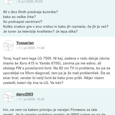
::
8. jul 2006, 00:22
Ali v divx filmih predvaja šumnike?
kako so velike črke?
So podnapisi centrirani?
Koliko znakov gre v eno vrstico in kako jih razmeče, če jih je več?
Je tuner za televizijo kvaliteten? Je lepa slika?
Yossarian
::
11. jul 2006, 11:49
Torej, kupil sem tega LG 7500. Ni kaj, zadeva v redu deluje (doma
imamo še Xoro 415 in Yamdo 6700), zanima pa me edino, ali
obstaja FW s povečanimi fonti. Na 82 cm TV ni problema, bo pa se
uporabljal na 55cm diagonali, tam pa je že mali problemček. Da se
sicer brat, vendar bi večji fonti še kako prav prišli. Nikjer nisem
zasledil, kateri čip ima ta LG. Ve kdo?
dany2003
::
11. jul 2006, 15:34
hm..ne vem na kakem principu je narejen Firmware za tale
model...če je narejen podobno modelu dv 9900 potem se ga da