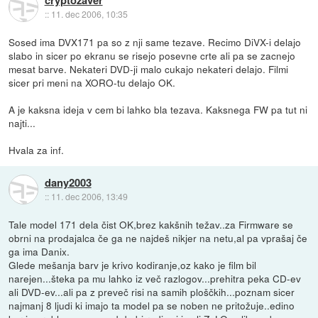
::
11. dec 2006, 10:35
Sosed ima DVX171 pa so z nji same tezave. Recimo DiVX-i delajo
slabo in sicer po ekranu se risejo posevne crte ali pa se zacnejo
mesat barve. Nekateri DVD-ji malo cukajo nekateri delajo. Filmi
sicer pri meni na XORO-tu delajo OK.
A je kaksna ideja v cem bi lahko bla tezava. Kaksnega FW pa tut ni
najti...
Hvala za inf.
dany2003
::
11. dec 2006, 13:49
Tale model 171 dela čist OK,brez kakšnih težav..za Firmware se
obrni na prodajalca če ga ne najdeš nikjer na netu,al pa vprašaj če
ga ima Danix.
Glede mešanja barv je krivo kodiranje,oz kako je film bil
narejen...šteka pa mu lahko iz več razlogov...prehitra peka CD-ev
ali DVD-ev...ali pa z preveč risi na samih ploščkih...poznam sicer
najmanj 8 ljudi ki imajo ta model pa se noben ne pritožuje..edino