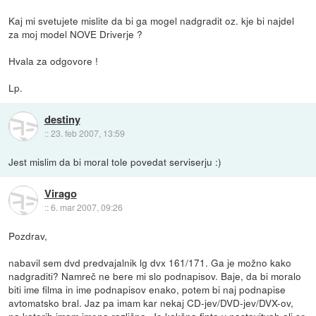
Kaj mi svetujete mislite da bi ga mogel nadgradit oz. kje bi najdel
za moj model NOVE Driverje ?
Hvala za odgovore !
Lp.
destiny
::
23. feb 2007, 13:59
Jest mislim da bi moral tole povedat serviserju :)
Virago
::
6. mar 2007, 09:26
Pozdrav,
nabavil sem dvd predvajalnik lg dvx 161/171. Ga je možno kako
nadgraditi? Namreč ne bere mi slo podnapisov. Baje, da bi moralo
biti ime filma in ime podnapisov enako, potem bi naj podnapise
avtomatsko bral. Jaz pa imam kar nekaj CD-jev/DVD-jev/DVX-ov,
na katerih imam imena različna. Je kakšna finta v nastavitvah ali se