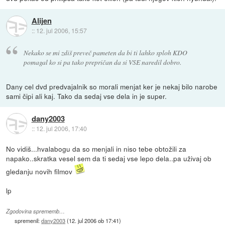
Alijen
::
12. jul 2006, 15:57
Nekako se mi zdiš preveč pameten da bi ti lahko sploh KDO
pomagal ko si pa tako prepričan da si VSE naredil dobro.
Dany cel dvd predvajalnik so morali menjat ker je nekaj bilo narobe
sami čipi ali kaj. Tako da sedaj vse dela in je super.
dany2003
::
12. jul 2006, 17:40
No vidiš...hvalabogu da so menjali in niso tebe obtožili za
napako..skratka vesel sem da ti sedaj vse lepo dela..pa uživaj ob
gledanju novih filmov
lp
Zgodovina sprememb…
spremenil:
dany2003
(
12. jul 2006 ob 17:41
)