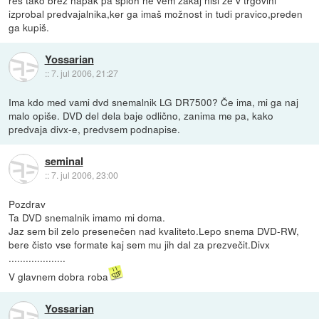
izprobal predvajalnika,ker ga imaš možnost in tudi pravico,preden
ga kupiš.
Yossarian
::
7. jul 2006, 21:27
Ima kdo med vami dvd snemalnik LG DR7500? Če ima, mi ga naj
malo opiše. DVD del dela baje odlično, zanima me pa, kako
predvaja divx-e, predvsem podnapise.
seminal
::
7. jul 2006, 23:00
Pozdrav
Ta DVD snemalnik imamo mi doma.
Jaz sem bil zelo presenečen nad kvaliteto.Lepo snema DVD-RW,
bere čisto vse formate kaj sem mu jih dal za prezvečit.Divx
....................
V glavnem dobra roba
Yossarian