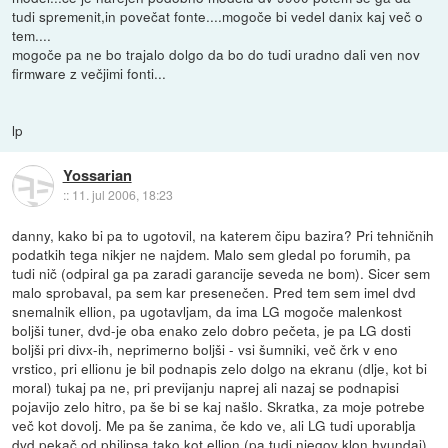
tudi spremenit,in povečat fonte....mogoče bi vedel danix kaj več o
tem....
mogoče pa ne bo trajalo dolgo da bo do tudi uradno dali ven nov
firmware z večjimi fonti...
lp
Yossarian
::
11. jul 2006, 18:23
danny, kako bi pa to ugotovil, na katerem čipu bazira? Pri tehničnih
podatkih tega nikjer ne najdem. Malo sem gledal po forumih, pa
tudi nič (odpiral ga pa zaradi garancije seveda ne bom). Sicer sem
malo sprobaval, pa sem kar presenečen. Pred tem sem imel dvd
snemalnik ellion, pa ugotavljam, da ima LG mogoče malenkost
boljši tuner, dvd-je oba enako zelo dobro pečeta, je pa LG dosti
boljši pri divx-ih, neprimerno boljši - vsi šumniki, več črk v eno
vrstico, pri ellionu je bil podnapis zelo dolgo na ekranu (dlje, kot bi
moral) tukaj pa ne, pri previjanju naprej ali nazaj se podnapisi
pojavijo zelo hitro, pa še bi se kaj našlo. Skratka, za moje potrebe
več kot dovolj. Me pa še zanima, če kdo ve, ali LG tudi uporablja
dvd pekač od philipsa tako kot ellion (pa tudi njegov klon hyundai).