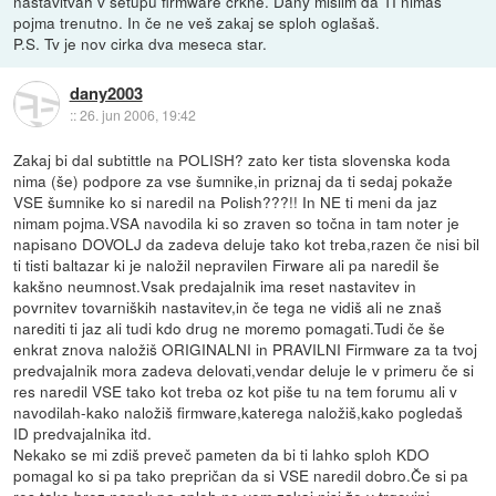
nastavitvah v setupu firmware crkne. Dany mislim da TI nimaš
pojma trenutno. In če ne veš zakaj se sploh oglašaš.
P.S. Tv je nov cirka dva meseca star.
dany2003
::
26. jun 2006, 19:42
Zakaj bi dal subtittle na POLISH? zato ker tista slovenska koda
nima (še) podpore za vse šumnike,in priznaj da ti sedaj pokaže
VSE šumnike ko si naredil na Polish???!! In NE ti meni da jaz
nimam pojma.VSA navodila ki so zraven so točna in tam noter je
napisano DOVOLJ da zadeva deluje tako kot treba,razen če nisi bil
ti tisti baltazar ki je naložil nepravilen Firware ali pa naredil še
kakšno neumnost.Vsak predajalnik ima reset nastavitev in
povrnitev tovarniških nastavitev,in če tega ne vidiš ali ne znaš
narediti ti jaz ali tudi kdo drug ne moremo pomagati.Tudi če še
enkrat znova naložiš ORIGINALNI in PRAVILNI Firmware za ta tvoj
predvajalnik mora zadeva delovati,vendar deluje le v primeru če si
res naredil VSE tako kot treba oz kot piše tu na tem forumu ali v
navodilah-kako naložiš firmware,katerega naložiš,kako pogledaš
ID predvajalnika itd.
Nekako se mi zdiš preveč pameten da bi ti lahko sploh KDO
pomagal ko si pa tako prepričan da si VSE naredil dobro.Če si pa
res tako brez napak pa sploh ne vem zakaj nisi že v trgovini