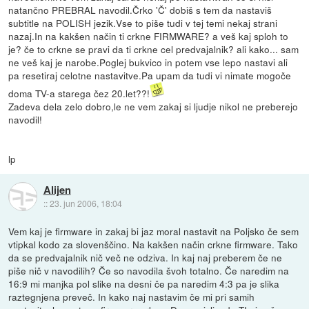
natančno PREBRAL navodil.Črko 'Č' dobiš s tem da nastaviš
subtitle na POLISH jezik.Vse to piše tudi v tej temi nekaj strani
nazaj.In na kakšen način ti crkne FIRMWARE? a veš kaj sploh to
je? če to crkne se pravi da ti crkne cel predvajalnik? ali kako... sam
ne veš kaj je narobe.Poglej bukvico in potem vse lepo nastavi ali
pa resetiraj celotne nastavitve.Pa upam da tudi vi nimate mogoče
doma TV-a starega čez 20.let??!
Zadeva dela zelo dobro,le ne vem zakaj si ljudje nikol ne preberejo
navodil!
lp
Alijen
::
23. jun 2006, 18:04
Vem kaj je firmware in zakaj bi jaz moral nastavit na Poljsko če sem
vtipkal kodo za slovenščino. Na kakšen način crkne firmware. Tako
da se predvajalnik nič več ne odziva. In kaj naj preberem če ne
piše nič v navodilih? Če so navodila švoh totalno. Če naredim na
16:9 mi manjka pol slike na desni če pa naredim 4:3 pa je slika
raztegnjena preveč. In kako naj nastavim če mi pri samih