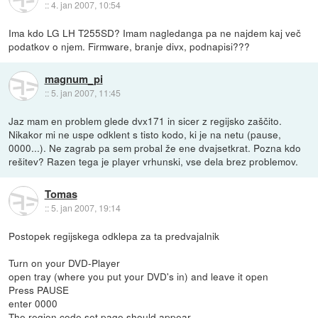
::
4. jan 2007, 10:54
Ima kdo LG LH T255SD? Imam nagledanga pa ne najdem kaj več
podatkov o njem. Firmware, branje divx, podnapisi???
magnum_pi
::
5. jan 2007, 11:45
Jaz mam en problem glede dvx171 in sicer z regijsko zaščito.
Nikakor mi ne uspe odklent s tisto kodo, ki je na netu (pause,
0000...). Ne zagrab pa sem probal že ene dvajsetkrat. Pozna kdo
rešitev? Razen tega je player vrhunski, vse dela brez problemov.
Tomas
::
5. jan 2007, 19:14
Postopek regijskega odklepa za ta predvajalnik
Turn on your DVD-Player
open tray (where you put your DVD's in) and leave it open
Press PAUSE
enter 0000
The region code set page should appear.