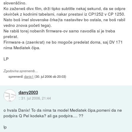
slovenščino.
Ko zaženeš divx film, drži tipko subtitle nekaj sekund, da se odpre
okvirček z kodnimi tabelami, nakar prestavi iz CP1252 v CP 1250.
Nato boš imel slovenske črke(ta nastavitev bo ostala, ne boš rabil
vedno znova početi tega).
Ne rabiš torej nobenih firmware-ov samo navodila si je treba
prebrat.
Firmware-a (zaenkrat) ne bo mogoče predelat doma, saj DV 171
nima Mediatek čipa.
LP
Zgodovina sprememb…
spremenil:
danix1
(
30. jul 2006 ob 20:03
)
dany2003
::
31. jul 2006, 21:44
o hvala Danix! To da nima ta model Mediatek čipa,pomeni da ne
podpira Q Pel kodeka? ali ga podpira.... ??
lp