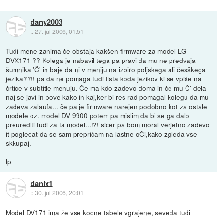
dany2003
::
27. jul 2006, 01:51
Tudi mene zanima če obstaja kakšen firmware za model LG
DVX171 ?? Kolega je nabavil tega pa pravi da mu ne predvaja
šumnika 'Č' in baje da ni v meniju na izbiro poljskega ali česškega
jezika??!! pa da ne pomaga tudi tista koda jezikov ki se vpiše na
črtice v subtitle menuju. Če ma kdo zadevo doma in če mu Č' dela
naj se javi in pove kako in kaj,ker bi res rad pomagal kolegu da mu
zadeva zalaufa... če pa je firmware narejen podobno kot za ostale
modele oz. model DV 9900 potem pa mislim da bi se ga dalo
preurediti tudi za ta model...!?! sicer pa bom moral verjetno zadevo
it pogledat da se sam prepričam na lastne oČi,kako zgleda vse
skkupaj.
lp
danix1
::
30. jul 2006, 20:01
Model DV171 ima že vse kodne tabele vgrajene, seveda tudi