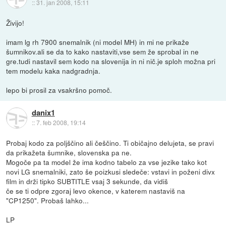
::
31. jan 2008, 15:11
Živijo!
imam lg rh 7900 snemalnik (ni model MH) in mi ne prikaže
šumnikov.ali se da to kako nastaviti,vse sem že sprobal in ne
gre.tudi nastavil sem kodo na slovenija in ni nič.je sploh možna pri
tem modelu kaka nadgradnja.
lepo bi prosil za vsakršno pomoč.
danix1
::
7. feb 2008, 19:14
Probaj kodo za poljščino ali češčino. Ti običajno delujeta, se pravi
da prikažeta šumnike, slovenska pa ne.
Mogoče pa ta model že ima kodno tabelo za vse jezike tako kot
novi LG snemalniki, zato še poizkusi sledeče: vstavi in poženi divx
film in drži tipko SUBTITLE vsaj 3 sekunde, da vidiš
če se ti odpre zgoraj levo okence, v katerem nastaviš na
"CP1250". Probaš lahko...
LP