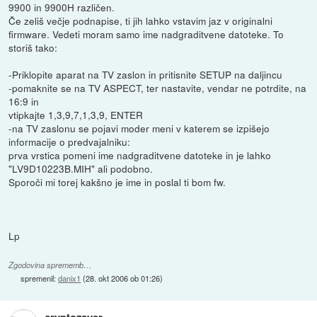
9900 in 9900H različen.
Če zeliš večje podnapise, ti jih lahko vstavim jaz v originalni
firmware. Vedeti moram samo ime nadgraditvene datoteke. To
storiš tako:
-Priklopite aparat na TV zaslon in pritisnite SETUP na daljincu
-pomaknite se na TV ASPECT, ter nastavite, vendar ne potrdite, na
16:9 in
vtipkajte 1,3,9,7,1,3,9, ENTER
-na TV zaslonu se pojavi moder meni v katerem se izpišejo
informacije o predvajalniku:
prva vrstica pomeni ime nadgraditvene datoteke in je lahko
"LV9D10223B.MIH" ali podobno.
Sporoči mi torej kakšno je ime in poslal ti bom fw.
Lp
Zgodovina sprememb…
spremenil:
danix1
(
28. okt 2006 ob 01:26
)
cryptozaver