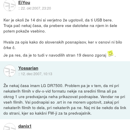
EiYou
::
22. okt 2007, 23:20
Ker je okoli že 14 dni si verjetno že ugotovil, da ti USB bere.
Traja pač nekaj časa, da prebere vse datoteke na njem in šele
potem pokaže vsebino.
Hvala za opis kako do slovenskih posnapisov, ker v osnovi ni bilo
črke č.
Je pa res, da je to tudi v navodilih stran 19 desno zgoraj
.
Yossarian
::
12. dec 2007, 10:13
Že nekaj časa imam LG DR7500. Problem pa je v tem, da mi pri
nekaterih filmih v div-x-vid formatu nekje na sredini filma ali pa
okrog 1 ure predvajanja neha prikazovat podnapise. Vendar ne pri
vseh filmih. Vsi podnapisi so .srt in ne morem ugotovit, zakaj pri
nekaterih filmih to dela, pri nekaterih pa ne. Naj mi še nekdo da link
do strani, kjer so kakšni FW-ji za ta predvajalnik.
danix1