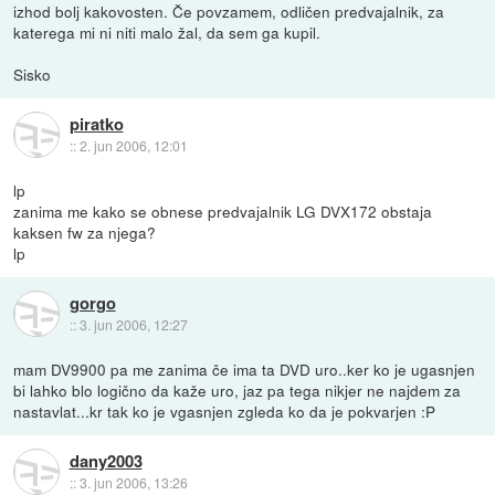
izhod bolj kakovosten. Če povzamem, odličen predvajalnik, za
katerega mi ni niti malo žal, da sem ga kupil.
Sisko
piratko
::
2. jun 2006, 12:01
lp
zanima me kako se obnese predvajalnik LG DVX172 obstaja
kaksen fw za njega?
lp
gorgo
::
3. jun 2006, 12:27
mam DV9900 pa me zanima če ima ta DVD uro..ker ko je ugasnjen
bi lahko blo logično da kaže uro, jaz pa tega nikjer ne najdem za
nastavlat...kr tak ko je vgasnjen zgleda ko da je pokvarjen :P
dany2003
::
3. jun 2006, 13:26