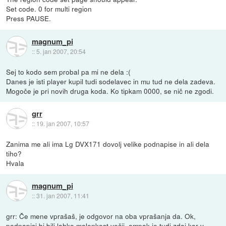
Set code. 0 for multi region
Press PAUSE.
magnum_pi
::
5. jan 2007, 20:54
Sej to kodo sem probal pa mi ne dela :(
Danes je isti player kupil tudi sodelavec in mu tud ne dela zadeva.
Mogoče je pri novih druga koda. Ko tipkam 0000, se nič ne zgodi.
grr
::
19. jan 2007, 10:57
Zanima me ali ima Lg DVX171 dovolj velike podnapise in ali dela
tiho?
Hvala
magnum_pi
::
31. jan 2007, 11:41
grr: Če mene vprašaš, je odgovor na oba vprašanja da. Ok,
podnapisi bi bili lahko malenkost večji, ampak je tudi zdaj kar v