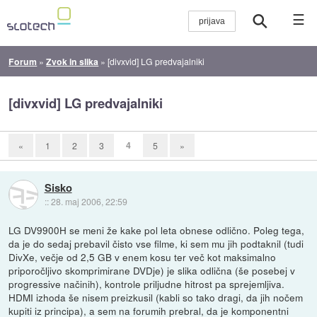
☰
Forum
»
Zvok in slika
»
[divxvid] LG predvajalniki
[divxvid] LG predvajalniki
4
«
1
2
3
5
»
Sisko
::
28. maj 2006, 22:59
LG DV9900H se meni že kake pol leta obnese odlično. Poleg tega,
da je do sedaj prebavil čisto vse filme, ki sem mu jih podtaknil (tudi
DivXe, večje od 2,5 GB v enem kosu ter več kot maksimalno
priporočljivo skomprimirane DVDje) je slika odlična (še posebej v
progressive načinih), kontrole priljudne hitrost pa sprejemljiva.
HDMI izhoda še nisem preizkusil (kabli so tako dragi, da jih nočem
kupiti iz principa), a sem na forumih prebral, da je komponentni