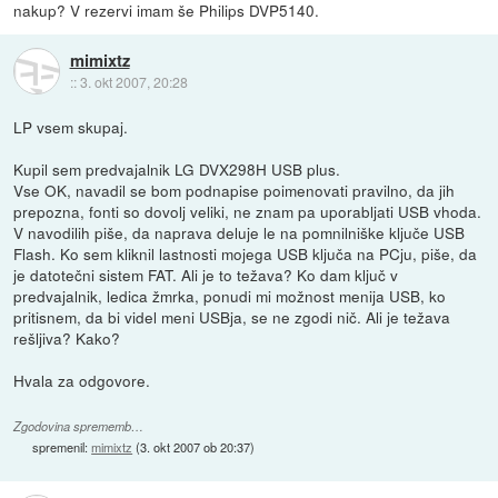
nakup? V rezervi imam še Philips DVP5140.
mimixtz
::
3. okt 2007, 20:28
LP vsem skupaj.
Kupil sem predvajalnik LG DVX298H USB plus.
Vse OK, navadil se bom podnapise poimenovati pravilno, da jih
prepozna, fonti so dovolj veliki, ne znam pa uporabljati USB vhoda.
V navodilih piše, da naprava deluje le na pomnilniške ključe USB
Flash. Ko sem kliknil lastnosti mojega USB ključa na PCju, piše, da
je datotečni sistem FAT. Ali je to težava? Ko dam ključ v
predvajalnik, ledica žmrka, ponudi mi možnost menija USB, ko
pritisnem, da bi videl meni USBja, se ne zgodi nič. Ali je težava
rešljiva? Kako?
Hvala za odgovore.
Zgodovina sprememb…
spremenil:
mimixtz
(
3. okt 2007 ob 20:37
)