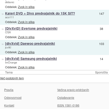
delavec
Oddelek:
Zvok in slika
»
Kateri DVD + Divx predvajalnik do 15K SIT?
147
aco111
Oddelek:
Zvok in slika
»
[DivXviD] Evertone predvajalniki
38
OSA
Oddelek:
Zvok in slika
»
[divXvid] Daewoo predvajalniki
103
jcvikl
Oddelek:
Zvok in slika
»
[divXvid] Samsung predvajalniki
14
ImOrange
Oddelek:
Zvok in slika
Tema
Sporočila
Več podobnih tem
Pravila
Večina pravic pridržanih
Odgovornost
Oglaševanje
Kontakt
ISSN 1581-0186