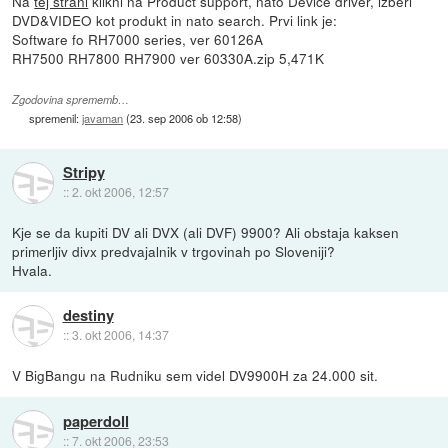
Na
tej strani
klikni na Product support, nato Device driver, izberi
DVD&VIDEO kot produkt in nato search. Prvi link je:
Software fo RH7000 series, ver 60126A
RH7500 RH7800 RH7900 ver 60330A.zip 5,471K
Zgodovina sprememb…
spremenil:
javaman
(
23. sep 2006 ob 12:58
)
Stripy
::
2. okt 2006, 12:57
Kje se da kupiti DV ali DVX (ali DVF) 9900? Ali obstaja kaksen
primerljiv divx predvajalnik v trgovinah po Sloveniji?
Hvala.
destiny
::
3. okt 2006, 14:37
V BigBangu na Rudniku sem videl DV9900H za 24.000 sit.
paperdoll
::
7. okt 2006, 23:53