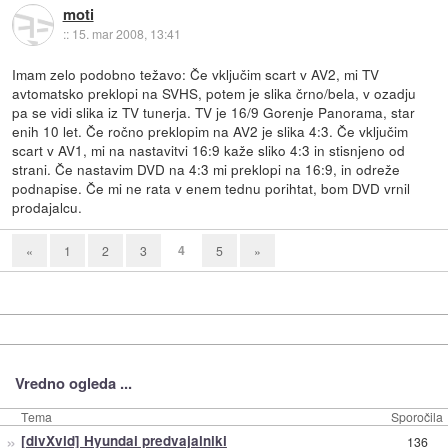
moti
::
15. mar 2008, 13:41
Imam zelo podobno težavo: Če vključim scart v AV2, mi TV
avtomatsko preklopi na SVHS, potem je slika črno/bela, v ozadju
pa se vidi slika iz TV tunerja. TV je 16/9 Gorenje Panorama, star
enih 10 let. Če ročno preklopim na AV2 je slika 4:3. Če vključim
scart v AV1, mi na nastavitvi 16:9 kaže sliko 4:3 in stisnjeno od
strani. Če nastavim DVD na 4:3 mi preklopi na 16:9, in odreže
podnapise. Če mi ne rata v enem tednu porihtat, bom DVD vrnil
prodajalcu.
4
«
1
2
3
5
»
Vredno ogleda ...
Tema
Sporočila
»
[divXvid] Hyundai predvajalniki
136