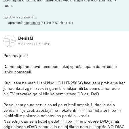
redu.
Zgodovina sprememb…
spremenil:
magnum_pi
(
31. jan 2007 ob 11:41
)
DenisM
::
23. feb 2007, 13:31
Pozdravljeni !
Da ne odpiram nove teme bom tukaj vprašal upam da mi boste
lahko pomagali.
Kupil sem namreč Hišni kino LG LHT-250SC imel sem probleme ker
je naenkrat zginil zvok in ga ni bilo nikjer niti ko sem dal na radio
niti TV pravtako ga ni bilo ko sem vstavo CD oz. DVD
Poslal sem ga na servis so mi ga zrihtali ampak 1. dan je delo
vendar mi je zvok zaostajal na nekaterih filmih na nekaterih pa mi
ni niti slike pokazalo nekateri so pa delali vredu.
Naslednji dan sem hotel gledat film pa mi ne prebere DVD-ja niti
originalnega cDVD zaganja in nekaj škrca nato mi napiše NO-DISC