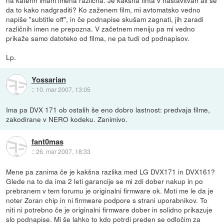
da to kako nadgraditi? Ko zaženem film, mi avtomatsko vedno
napiše "subtitle off", in če podnapise skušam zagnati, jih zaradi
različnih imen ne prepozna. V začetnem meniju pa mi vedno
prikaže samo datoteko od filma, ne pa tudi od podnapisov.
Lp.
Yossarian
::
10. mar 2007, 13:05
Ima pa DVX 171 ob ostalih še eno dobro lastnost: predvaja filme,
zakodirane v NERO kodeku. Zanimivo.
fant0mas
::
26. mar 2007, 18:33
Mene pa zanima če je kakšna razlika med LG DVX171 in DVX161?
Glede na to da ima 2 leti garancije se mi zdi dober nakup in po
prebranem v tem forumu je originalni firmware ok. Moti me le da je
noter Zoran chip in ni firmware podpore s strani uporabnikov. To
niti ni potrebno če je originalni firmware dober in solidno prikazuje
slo podnapise. Mi še lahko to kdo potrdi preden se odločim za