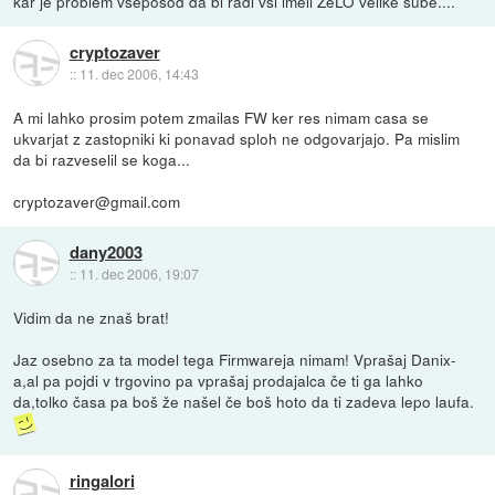
kar je problem vseposod da bi radi vsi imeli ZeLO velike sube....
cryptozaver
::
11. dec 2006, 14:43
A mi lahko prosim potem zmailas FW ker res nimam casa se
ukvarjat z zastopniki ki ponavad sploh ne odgovarjajo. Pa mislim
da bi razveselil se koga...
cryptozaver@gmail.com
dany2003
::
11. dec 2006, 19:07
Vidim da ne znaš brat!
Jaz osebno za ta model tega Firmwareja nimam! Vprašaj Danix-
a,al pa pojdi v trgovino pa vprašaj prodajalca če ti ga lahko
da,tolko časa pa boš že našel če boš hoto da ti zadeva lepo laufa.
ringalori