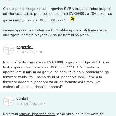
Če si s primorskega konca - trgovina SME v kraju Lucinico (naprej
od Gorice...Italija): pred pol leta so imeli DVX9900 za 79€, nvem ce
ga se imajo, imajo pa DVX9900H za 89€
še eno vprašanje - Potem se RES lahko uporabi isti firmware za
oba zgoraj našteta playerja?? da ne bom ki pokvarla...
paperdoll
::
8. okt 2006, 16:08
Nujno bi rabla firmware za DVX9900H - ga pa ni nikjer dobit. A se
lahko uporabi kar tistega za DVX9900 ??? HDTV izhoda ne
uporabljam in mislim da ga tudi ne bom, tako da ni problem ce ga
firmware zablokira... samo da bi bili podnapisi večji!! btw. a ta
firmware doda tudi podporo za druge formate avi filmov (kot
codeci) ali samo podnapise popravi?
danix1
::
28. okt 2006, 01:14
Na strani
http://pl.lgservice.com/
lahko vidiš, da je firmware za