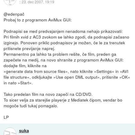
::
23. dec 2007, 19:19
@edenpač
Probaj to z programom AviMux GUI:
Podnapisi se med predvajanjem nenadoma nehajo prikazovati:
Pri filmih xvid z AC3 zvokom se lahko zgodi, da podnapisi začasno
izginejo. Ponoven priklic podnapisov je možen, če le za trenutek
pritisnete previjanje naprej.
Permanentno pa lahko ta problem rešite, če film, preden ga
zapečete na medij, na novo shranite z programom AviMux GUI:
dodajte film, kliknite na
»generate data from source files«, nato kliknite »Settings« in »AVI
file structure«, odkljukajte »Use open DML output«, pritisnite »OK«
in nato »Start«.
Tako predelan film na novo zapeči na CD/DVD.
To sicer velja za starejše playerje z Mediatek čipom, vendar bo
mogoče tudi tukaj pomagalo.
LP
suka