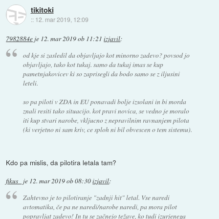
tikitoki
::
12. mar 2019, 12:09
7982884e
je
12. mar 2019 ob 11:21
izjavil
:
od kje si zasledil da objavljajo kot minorno zadevo? povsod jo
objavljajo, tako kot tukaj. samo da tukaj imas se kup
pametnjakovicev ki so zaprisegli da bodo samo se z iljusini
leteli.
so pa piloti v ZDA in EU ponavadi bolje izsolani in bi morda
znali resiti tako situacijo. kot pravi novica, se vedno je moralo
iti kup stvari narobe, vkljucno z nepravilnim ravnanjem pilota
(ki verjetno ni sam kriv, ce sploh ni bil obvescen o tem sistemu).
Kdo pa mislis, da pilotira letala tam?
fikus_
je
12. mar 2019 ob 08:30
izjavil
:
Zahtevno je to pilotiranje "zadnji hit" letal. Vse naredi
avtomatika, če pa ne naredi/narobe naredi, pa mora pilot
popravljat zadevo! In tu se začnejo težave, ko tudi izurjenega