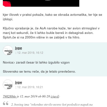
kjer človek v praksi pokaže, kako se obnaša avtomatika, ter kje se
izklopi.
Ključno vprašanje je, če AoA narobe kaže, ter avion strmoglavi v
manj kot sekundi, če ti lahko bukle bereš in debagiraš avion.
Sploh,če si na 2000m višine in se zabiješ v tla hitro.
jype
::
12. mar 2019, 16:12
Novica> zaradi česar bi lahko izgubilo vzgon
Slovensko se temu reče, da je letalo prevlečeno.
jype
::
12. mar 2019, 16:21
7982884e
je
12. mar 2019 ob 00:28
izjavil
:
2. boeing ima "rekordno stevilo nesrec kot posledico napak na