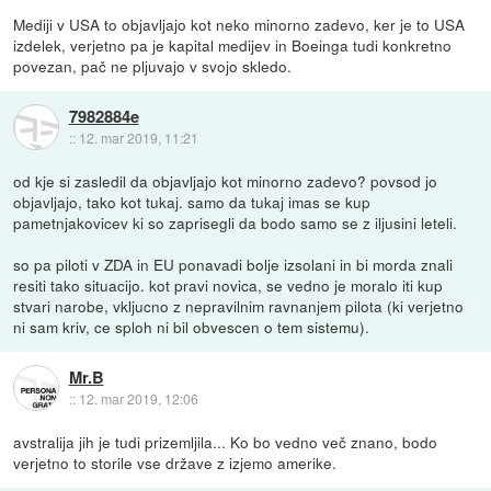
Mediji v USA to objavljajo kot neko minorno zadevo, ker je to USA
izdelek, verjetno pa je kapital medijev in Boeinga tudi konkretno
povezan, pač ne pljuvajo v svojo skledo.
7982884e
::
12. mar 2019, 11:21
od kje si zasledil da objavljajo kot minorno zadevo? povsod jo
objavljajo, tako kot tukaj. samo da tukaj imas se kup
pametnjakovicev ki so zaprisegli da bodo samo se z iljusini leteli.
so pa piloti v ZDA in EU ponavadi bolje izsolani in bi morda znali
resiti tako situacijo. kot pravi novica, se vedno je moralo iti kup
stvari narobe, vkljucno z nepravilnim ravnanjem pilota (ki verjetno
ni sam kriv, ce sploh ni bil obvescen o tem sistemu).
Mr.B
::
12. mar 2019, 12:06
avstralija jih je tudi prizemljila... Ko bo vedno več znano, bodo
verjetno to storile vse države z izjemo amerike.