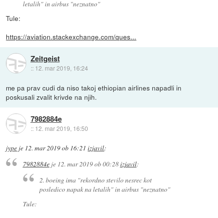
letalih" in airbus "neznatno"
Tule:
https://aviation.stackexchange.com/ques...
Zeitgeist
::
12. mar 2019, 16:24
me pa prav cudi da niso takoj ethiopian airlines napadli in
poskusali zvalit krivde na njih.
7982884e
::
12. mar 2019, 16:50
jype
je
12. mar 2019 ob 16:21
izjavil
:
7982884e
je
12. mar 2019 ob 00:28
izjavil
:
2. boeing ima "rekordno stevilo nesrec kot
posledico napak na letalih" in airbus "neznatno"
Tule: