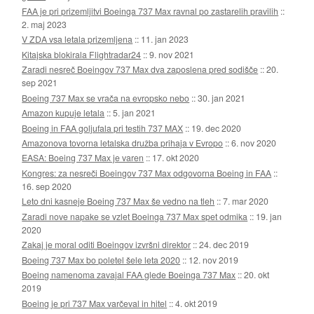
FAA je pri prizemljitvi Boeinga 737 Max ravnal po zastarelih pravilih
::
2. maj 2023
V ZDA vsa letala prizemljena
::
11. jan 2023
Kitajska blokirala Flightradar24
::
9. nov 2021
Zaradi nesreč Boeingov 737 Max dva zaposlena pred sodišče
::
20.
sep 2021
Boeing 737 Max se vrača na evropsko nebo
::
30. jan 2021
Amazon kupuje letala
::
5. jan 2021
Boeing in FAA goljufala pri testih 737 MAX
::
19. dec 2020
Amazonova tovorna letalska družba prihaja v Evropo
::
6. nov 2020
EASA: Boeing 737 Max je varen
::
17. okt 2020
Kongres: za nesreči Boeingov 737 Max odgovorna Boeing in FAA
::
16. sep 2020
Leto dni kasneje Boeing 737 Max še vedno na tleh
::
7. mar 2020
Zaradi nove napake se vzlet Boeinga 737 Max spet odmika
::
19. jan
2020
Zakaj je moral oditi Boeingov izvršni direktor
::
24. dec 2019
Boeing 737 Max bo poletel šele leta 2020
::
12. nov 2019
Boeing namenoma zavajal FAA glede Boeinga 737 Max
::
20. okt
2019
Boeing je pri 737 Max varčeval in hitel
::
4. okt 2019