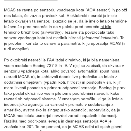
MCAS se ravna po senzorju vpadnega kota (AOA sensor) in položi
nos letala, če zazna previsok kot. V oktobrski nesreči je imelo
letalo
okvarjen ta senzor
. Izkazalo se je, da je imelo letalo tehnične
težave že pred nesrečo in da v poletu pred nesrečo
ni bilo
tehnično brezhibno
(air-worthy). Težave sta povzročala tako
senzor vpadnega kota kot merilnik hitrosti (
). To
airspeed indicator
je problem, ker sta to osnovna parametra, ki ju uporablja MCAS (in
tudi avtopilot).
Po oktobrski nesreči je FAA
izdal
direktivo
, ki je bila namenjena
vsem modelom Boeing 737-8 in -9. V njej so zapisali, da okvara v
senzorju vpadnega kota lahko povzroči avtomatični spust nosa
(zaradi MCAS-a), in zahtevali dopolnitve priročnika za letalo z
dodatnimi omejitvami (vpadni koti, hitrosti) in postopki v sili, ki jih
mora izvesti posadka v primeru odpovedi senzorja. Boeing je prav
tako poslal okrožnico vsem pilotom s podrobnimi navodili, kako
ravnati ob odpovedi sistema. V vmesnem poročilu, ki ga je izdala
indonezijska agencija za varnost v prometu v sodelovanju z
ameriško, avstralsko in singapursko agencijo,
ugotavljajo
, da je
MCAS nos letala usmerjal navzdol zaradi napačnih informacij.
Razlika med odčitkoma levega in desnega senzorja AoA je
znašala kar 20°. To ne pomeni, da je MCAS edini ali sploh glavni