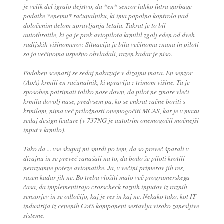
je velik del igralo dejstvo, da *en* senzor lahko futra garbage
podatke *enemu* računalniku, ki ima popolno kontrolo nad
določenim delom upravljanja letala. Takrat je to bil
autothrottle, ki ga je prek avtopilota krmilil zgolj eden od dveh
radijskih višinomerov. Situacija je bila večinoma znana in piloti
so jo večinoma uspešno obvladali, razen kadar je niso.
Podoben scenarij se sedaj nakazuje v dizajnu maxa. En senzor
(AoA) krmili en računalnik, ki upravlja z trimom višine. Ta je
sposoben potrimati toliko nose down, da pilot ne zmore vleči
krmila dovolj nase, predvsem pa, ko se enkrat začne boriti s
krmilom, nima več priložnosti onemogočiti MCAS, kar je v maxu
sedaj design feature (v 737NG je autotrim onemogočil močnejši
input v krmilo).
Tako da ... vse skupaj mi smrdi po tem, da so preveč šparali v
dizajnu in se preveč zanašali na to, da bodo že piloti krotili
nerazumne poteze avtomatike. Ja, v večini primerov jih res,
razen kadar jih ne. Bo treba vložiti malo več programerskega
časa, da implementirajo crosscheck raznih inputov iz raznih
senzorjev in se odločijo, kaj je res in kaj ne. Nekako tako, kot IT
industrija iz cenenih CotS komponent sestavlja visoko zanesljive
sisteme.