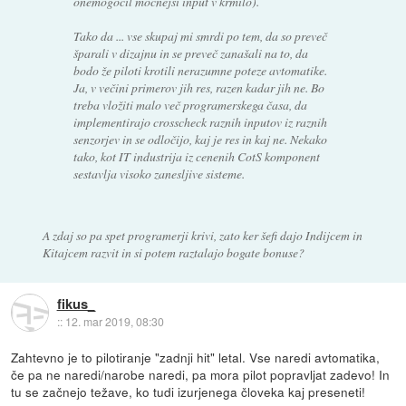
onemogočil močnejši input v krmilo).
Tako da ... vse skupaj mi smrdi po tem, da so preveč
šparali v dizajnu in se preveč zanašali na to, da
bodo že piloti krotili nerazumne poteze avtomatike.
Ja, v večini primerov jih res, razen kadar jih ne. Bo
treba vložiti malo več programerskega časa, da
implementirajo crosscheck raznih inputov iz raznih
senzorjev in se odločijo, kaj je res in kaj ne. Nekako
tako, kot IT industrija iz cenenih CotS komponent
sestavlja visoko zanesljive sisteme.
A zdaj so pa spet programerji krivi, zato ker šefi dajo Indijcem in
Kitajcem razvit in si potem raztalajo bogate bonuse?
fikus_
::
12. mar 2019, 08:30
Zahtevno je to pilotiranje "zadnji hit" letal. Vse naredi avtomatika,
če pa ne naredi/narobe naredi, pa mora pilot popravljat zadevo! In
tu se začnejo težave, ko tudi izurjenega človeka kaj preseneti!