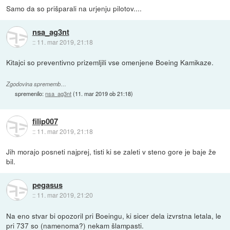
Samo da so prišparali na urjenju pilotov....
nsa_ag3nt
::
11. mar 2019, 21:18
Kitajci so preventivno prizemljili vse omenjene Boeing Kamikaze.
Zgodovina sprememb…
spremenilo:
nsa_ag3nt
(
11. mar 2019 ob 21:18
)
filip007
::
11. mar 2019, 21:18
Jih morajo posneti najprej, tisti ki se zaleti v steno gore je baje že
bil.
pegasus
::
11. mar 2019, 21:20
Na eno stvar bi opozoril pri Boeingu, ki sicer dela izvrstna letala, le
pri 737 so (namenoma?) nekam šlampasti.