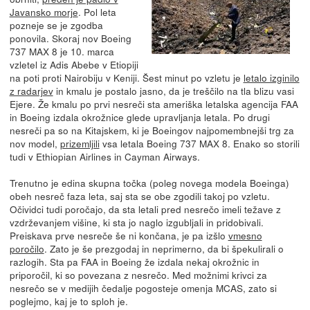
Javansko morje
. Pol leta
pozneje se je zgodba
ponovila. Skoraj nov Boeing
737 MAX 8 je 10. marca
vzletel iz Adis Abebe v Etiopiji
na poti proti Nairobiju v Keniji. Šest minut po vzletu je
letalo izginilo
z radarjev
in kmalu je postalo jasno, da je treščilo na tla blizu vasi
Ejere. Že kmalu po prvi nesreči sta ameriška letalska agencija FAA
in Boeing izdala okrožnice glede upravljanja letala. Po drugi
nesreči pa so na Kitajskem, ki je Boeingov najpomembnejši trg za
nov model,
prizemljili
vsa letala Boeing 737 MAX 8. Enako so storili
tudi v Ethiopian Airlines in Cayman Airways.
Trenutno je edina skupna točka (poleg novega modela Boeinga)
obeh nesreč faza leta, saj sta se obe zgodili takoj po vzletu.
Očividci tudi poročajo, da sta letali pred nesrečo imeli težave z
vzdrževanjem višine, ki sta jo naglo izgubljali in pridobivali.
Preiskava prve nesreče še ni končana, je pa izšlo
vmesno
poročilo
. Zato je še prezgodaj in neprimerno, da bi špekulirali o
razlogih. Sta pa FAA in Boeing že izdala nekaj okrožnic in
priporočil, ki so povezana z nesrečo. Med možnimi krivci za
nesrečo se v medijih čedalje pogosteje omenja MCAS, zato si
poglejmo, kaj je to sploh je.