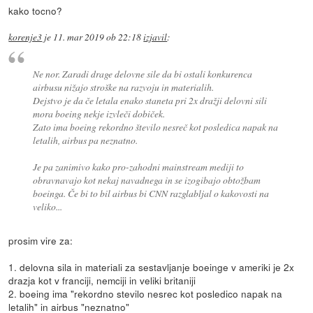
kako tocno?
korenje3
je
11. mar 2019 ob 22:18
izjavil
:
Ne nor. Zaradi drage delovne sile da bi ostali konkurenca
airbusu nižajo stroške na razvoju in materialih.
Dejstvo je da če letala enako staneta pri 2x dražji delovni sili
mora boeing nekje izvleči dobiček.
Zato ima boeing rekordno število nesreč kot posledica napak na
letalih, airbus pa neznatno.
Je pa zanimivo kako pro-zahodni mainstream mediji to
obravnavajo kot nekaj navadnega in se izogibajo obtožbam
boeinga. Če bi to bil airbus bi CNN razglabljal o kakovosti na
veliko...
prosim vire za:
1. delovna sila in materiali za sestavljanje boeinge v ameriki je 2x
drazja kot v franciji, nemciji in veliki britaniji
2. boeing ima "rekordno stevilo nesrec kot posledico napak na
letalih" in airbus "neznatno"