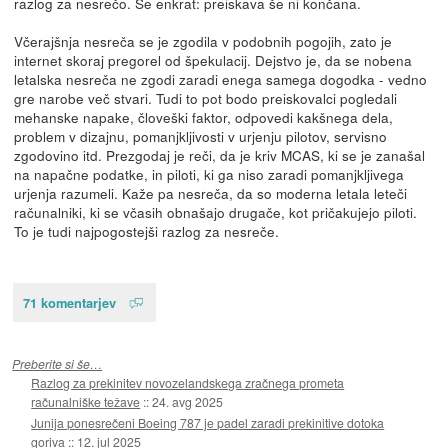
razlog za nesrečo. Še enkrat: preiskava še ni končana.
Včerajšnja nesreča se je zgodila v podobnih pogojih, zato je
internet skoraj pregorel od špekulacij. Dejstvo je, da se nobena
letalska nesreča ne zgodi zaradi enega samega dogodka - vedno
gre narobe več stvari. Tudi to pot bodo preiskovalci pogledali
mehanske napake, človeški faktor, odpovedi kakšnega dela,
problem v dizajnu, pomanjkljivosti v urjenju pilotov, servisno
zgodovino itd. Prezgodaj je reči, da je kriv MCAS, ki se je zanašal
na napačne podatke, in piloti, ki ga niso zaradi pomanjkljivega
urjenja razumeli. Kaže pa nesreča, da so moderna letala leteči
računalniki, ki se včasih obnašajo drugače, kot pričakujejo piloti.
To je tudi najpogostejši razlog za nesreče.
71 komentarjev
Preberite si še…
Razlog za prekinitev novozelandskega zračnega prometa
računalniške težave
::
24. avg 2025
Junija ponesrečeni Boeing 787 je padel zaradi prekinitive dotoka
goriva
::
12. jul 2025