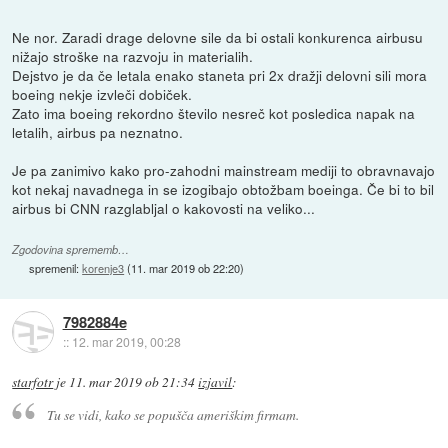
Ne nor. Zaradi drage delovne sile da bi ostali konkurenca airbusu
nižajo stroške na razvoju in materialih.
Dejstvo je da če letala enako staneta pri 2x dražji delovni sili mora
boeing nekje izvleči dobiček.
Zato ima boeing rekordno število nesreč kot posledica napak na
letalih, airbus pa neznatno.
Je pa zanimivo kako pro-zahodni mainstream mediji to obravnavajo
kot nekaj navadnega in se izogibajo obtožbam boeinga. Če bi to bil
airbus bi CNN razglabljal o kakovosti na veliko...
Zgodovina sprememb…
spremenil:
korenje3
(
11. mar 2019 ob 22:20
)
7982884e
::
12. mar 2019, 00:28
starfotr
je
11. mar 2019 ob 21:34
izjavil
:
Tu se vidi, kako se popušča ameriškim firmam.