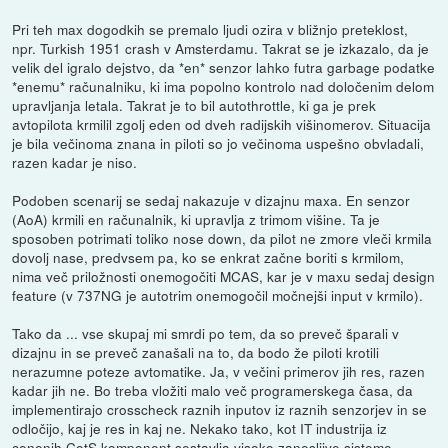
Pri teh max dogodkih se premalo ljudi ozira v bližnjo preteklost,
npr. Turkish 1951 crash v Amsterdamu. Takrat se je izkazalo, da je
velik del igralo dejstvo, da *en* senzor lahko futra garbage podatke
*enemu* računalniku, ki ima popolno kontrolo nad določenim delom
upravljanja letala. Takrat je to bil autothrottle, ki ga je prek
avtopilota krmilil zgolj eden od dveh radijskih višinomerov. Situacija
je bila večinoma znana in piloti so jo večinoma uspešno obvladali,
razen kadar je niso.
Podoben scenarij se sedaj nakazuje v dizajnu maxa. En senzor
(AoA) krmili en računalnik, ki upravlja z trimom višine. Ta je
sposoben potrimati toliko nose down, da pilot ne zmore vleči krmila
dovolj nase, predvsem pa, ko se enkrat začne boriti s krmilom,
nima več priložnosti onemogočiti MCAS, kar je v maxu sedaj design
feature (v 737NG je autotrim onemogočil močnejši input v krmilo).
Tako da ... vse skupaj mi smrdi po tem, da so preveč šparali v
dizajnu in se preveč zanašali na to, da bodo že piloti krotili
nerazumne poteze avtomatike. Ja, v večini primerov jih res, razen
kadar jih ne. Bo treba vložiti malo več programerskega časa, da
implementirajo crosscheck raznih inputov iz raznih senzorjev in se
odločijo, kaj je res in kaj ne. Nekako tako, kot IT industrija iz
cenenih CotS komponent sestavlja visoko zanesljive sisteme.