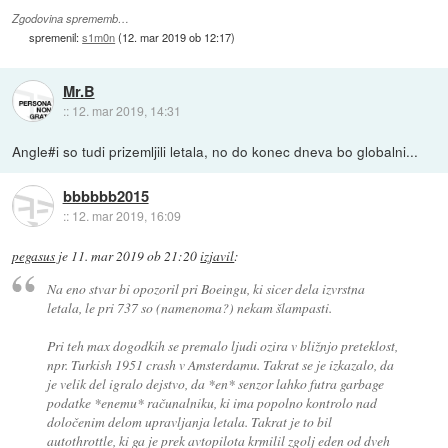
Zgodovina sprememb…
spremenil:
s1m0n
(
12. mar 2019 ob 12:17
)
Mr.B
::
12. mar 2019, 14:31
Angle#i so tudi prizemljili letala, no do konec dneva bo globalni...
bbbbbb2015
::
12. mar 2019, 16:09
pegasus
je
11. mar 2019 ob 21:20
izjavil
:
Na eno stvar bi opozoril pri Boeingu, ki sicer dela izvrstna
letala, le pri 737 so (namenoma?) nekam šlampasti.
Pri teh max dogodkih se premalo ljudi ozira v bližnjo preteklost,
npr. Turkish 1951 crash v Amsterdamu. Takrat se je izkazalo, da
je velik del igralo dejstvo, da *en* senzor lahko futra garbage
podatke *enemu* računalniku, ki ima popolno kontrolo nad
določenim delom upravljanja letala. Takrat je to bil
autothrottle, ki ga je prek avtopilota krmilil zgolj eden od dveh