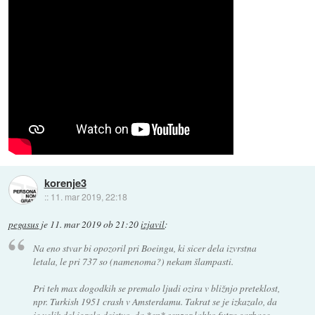
korenje3
::
11. mar 2019, 22:18
pegasus
je
11. mar 2019 ob 21:20
izjavil
:
Na eno stvar bi opozoril pri Boeingu, ki sicer dela izvrstna
letala, le pri 737 so (namenoma?) nekam šlampasti.
Pri teh max dogodkih se premalo ljudi ozira v bližnjo preteklost,
npr. Turkish 1951 crash v Amsterdamu. Takrat se je izkazalo, da
je velik del igralo dejstvo, da *en* senzor lahko futra garbage