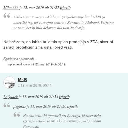
Miha 333
je
12. mar 2019 ob 01:27
izjavil
:
Airbus ima tovarno v Alabami za izdelovanje letal A320 za
ameriški trg, ter razvojna centra v Kansasu in Alabami. Verjetno
ne zato, ker bi bila delovna sila tam 2x dražja.
Najbrž zato, da lahko ta letala sploh prodajajo v ZDA, sicer bi
zaradi protekcionizma ostali pred vrati.
Zgodovina sprememb…
spremenil:
carota
(
12. mar 2019 ob 06:19
)
Mr.B
::
12. mar 2019, 06:41
LeQuack
je
11. mar 2019 ob 21:54
izjavil
:
pegasus
je
11. mar 2019 ob 21:20
izjavil
:
Na eno stvar bi opozoril pri Boeingu, ki sicer dela
izvrstna letala, le pri 737 so (namenoma?) nekam
šlampasti.