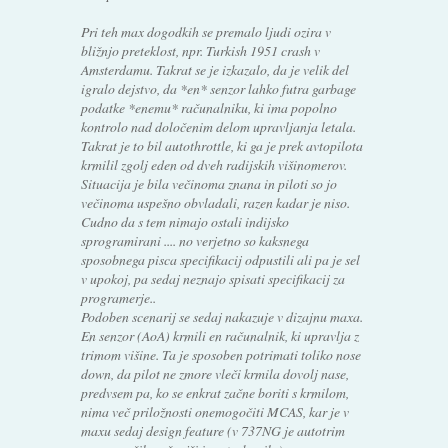
Pri teh max dogodkih se premalo ljudi ozira v
bližnjo preteklost, npr. Turkish 1951 crash v
Amsterdamu. Takrat se je izkazalo, da je velik del
igralo dejstvo, da *en* senzor lahko futra garbage
podatke *enemu* računalniku, ki ima popolno
kontrolo nad določenim delom upravljanja letala.
Takrat je to bil autothrottle, ki ga je prek avtopilota
krmilil zgolj eden od dveh radijskih višinomerov.
Situacija je bila večinoma znana in piloti so jo
večinoma uspešno obvladali, razen kadar je niso.
Cudno da s tem nimajo ostali indijsko
sprogramirani .... no verjetno so kaksnega
sposobnega pisca specifikacij odpustili ali pa je sel
v upokoj, pa sedaj neznajo spisati specifikacij za
programerje..
Podoben scenarij se sedaj nakazuje v dizajnu maxa.
En senzor (AoA) krmili en računalnik, ki upravlja z
trimom višine. Ta je sposoben potrimati toliko nose
down, da pilot ne zmore vleči krmila dovolj nase,
predvsem pa, ko se enkrat začne boriti s krmilom,
nima več priložnosti onemogočiti MCAS, kar je v
maxu sedaj design feature (v 737NG je autotrim