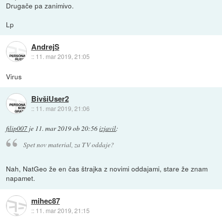
Drugače pa zanimivo.
Lp
AndrejS
::
11. mar 2019, 21:05
Virus
BivšiUser2
::
11. mar 2019, 21:06
filip007
je
11. mar 2019 ob 20:56
izjavil
:
Spet nov material, za TV oddaje?
Nah, NatGeo že en čas štrajka z novimi oddajami, stare že znam
napamet.
mihec87
::
11. mar 2019, 21:15