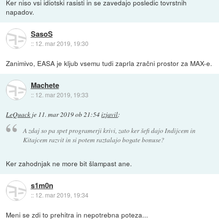
Ker niso vsi idiotski rasisti in se zavedajo posledic tovrstnih
napadov.
SasoS
::
12. mar 2019, 19:30
Zanimivo, EASA je kljub vsemu tudi zaprla zračni prostor za MAX-e.
Machete
::
12. mar 2019, 19:33
LeQuack
je
11. mar 2019 ob 21:54
izjavil
:
A zdaj so pa spet programerji krivi, zato ker šefi dajo Indijcem in
Kitajcem razvit in si potem raztalajo bogate bonuse?
Ker zahodnjak ne more bit šlampast ane.
s1m0n
::
12. mar 2019, 19:34
Meni se zdi to prehitra in nepotrebna poteza...