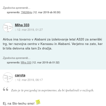
Zgodovina sprememb…
spremenilo:
7982884e
(
12. mar 2019 ob 00:30
)
Miha 333
::
12. mar 2019, 01:27
Airbus ima tovarno v Alabami za izdelovanje letal A320 za ameriški
trg, ter razvojna centra v Kansasu in Alabami. Verjetno ne zato, ker
bi bila delovna sila tam 2x dražja.
Zgodovina sprememb…
spremenilo:
Miha 333
(
12. mar 2019 ob 01:32
)
carota
::
12. mar 2019, 06:17
Zato je še prezgodaj in neprimerno, da bi špekulirali o razlogih.
Ej, na Slo-techu smo!