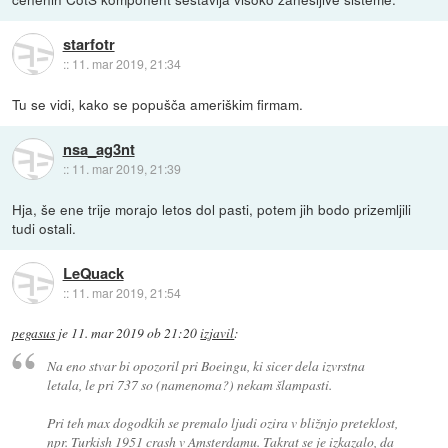
starfotr
::
11. mar 2019, 21:34
Tu se vidi, kako se popušča ameriškim firmam.
nsa_ag3nt
::
11. mar 2019, 21:39
Hja, še ene trije morajo letos dol pasti, potem jih bodo prizemljili
tudi ostali.
LeQuack
::
11. mar 2019, 21:54
pegasus
je
11. mar 2019 ob 21:20
izjavil
:
Na eno stvar bi opozoril pri Boeingu, ki sicer dela izvrstna
letala, le pri 737 so (namenoma?) nekam šlampasti.
Pri teh max dogodkih se premalo ljudi ozira v bližnjo preteklost,
npr. Turkish 1951 crash v Amsterdamu. Takrat se je izkazalo, da