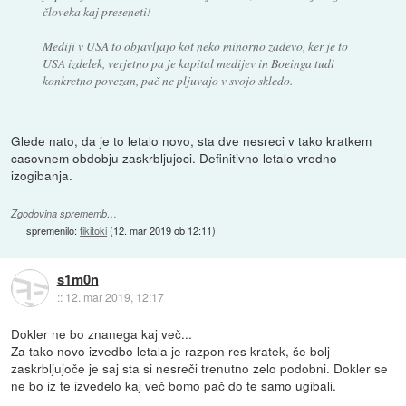
človeka kaj preseneti!
Mediji v USA to objavljajo kot neko minorno zadevo, ker je to
USA izdelek, verjetno pa je kapital medijev in Boeinga tudi
konkretno povezan, pač ne pljuvajo v svojo skledo.
Glede nato, da je to letalo novo, sta dve nesreci v tako kratkem
casovnem obdobju zaskrbljujoci. Definitivno letalo vredno
izogibanja.
Zgodovina sprememb…
spremenilo:
tikitoki
(
12. mar 2019 ob 12:11
)
s1m0n
::
12. mar 2019, 12:17
Dokler ne bo znanega kaj več...
Za tako novo izvedbo letala je razpon res kratek, še bolj
zaskrbljujoče je saj sta si nesreči trenutno zelo podobni. Dokler se
ne bo iz te izvedelo kaj več bomo pač do te samo ugibali.