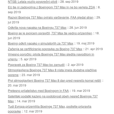
NTSB: Letala vozijo povprečni piloti
::
28. sep 2019
EU še ni zadovoljna z Boeingom 737 Max in ne bo verjela ZDA
::
8.
sep 2019
Razvoj Boeinga 737 Max oviralo varčevanje, FAA gledal stran
::
29.
jul 2019
Odkrita nova napaka na Boeingu 737 Max
::
28. jun 2019
Boeing se je svojcem opravičil, 737 Max še vedno prizemljen
::
18.
jun 2019
Boeing odkril napako v simulatorjih za 737 Max
::
19. maj 2019
Začenja se certificiranje popravka za Boeing 737 Max
::
21. apr 2019
Vmesno poročilo: pilota Boeinga 737 Max sledila navodilom in
urjenju
::
5. apr 2019
Popravek za Boeing 737 Max bo zamudil
::
2. apr 2019
Strmoglavljena Boeinga 737 Max 8 nista imela dodatne plačljive
opreme
::
23. mar 2019
Prvi strmoglavljeni Boeing 737 Max 8 dan pred nesrečo komaj rešili
::
20. mar 2019
Pretesno prijateljstvo med Boeingom in FAA
::
19. mar 2019
Satelitski podatki kažejo na podobnost obeh nesreč Boeinga 737
Max
::
14. mar 2019
Tudi Evropa prizemljila Boeinge 737 Max, podjetje pripravlja
popravke
::
12. mar 2019