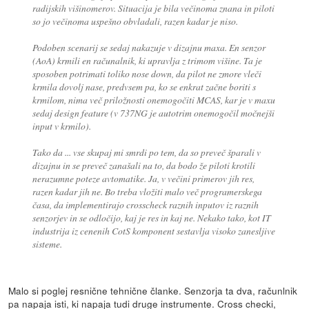
radijskih višinomerov. Situacija je bila večinoma znana in piloti
so jo večinoma uspešno obvladali, razen kadar je niso.
Podoben scenarij se sedaj nakazuje v dizajnu maxa. En senzor
(AoA) krmili en računalnik, ki upravlja z trimom višine. Ta je
sposoben potrimati toliko nose down, da pilot ne zmore vleči
krmila dovolj nase, predvsem pa, ko se enkrat začne boriti s
krmilom, nima več priložnosti onemogočiti MCAS, kar je v maxu
sedaj design feature (v 737NG je autotrim onemogočil močnejši
input v krmilo).
Tako da ... vse skupaj mi smrdi po tem, da so preveč šparali v
dizajnu in se preveč zanašali na to, da bodo že piloti krotili
nerazumne poteze avtomatike. Ja, v večini primerov jih res,
razen kadar jih ne. Bo treba vložiti malo več programerskega
časa, da implementirajo crosscheck raznih inputov iz raznih
senzorjev in se odločijo, kaj je res in kaj ne. Nekako tako, kot IT
industrija iz cenenih CotS komponent sestavlja visoko zanesljive
sisteme.
Malo si poglej resnične tehnične članke. Senzorja ta dva, računlnik
pa napaja isti, ki napaja tudi druge instrumente. Cross checki,