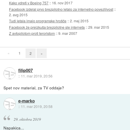
Kako vdreti v Boeing 757
::
16. nov 2017
Facebook izdelal prvo brezpilotno letalo za internetno povezljivost
::
2. avg 2015
Tudi letala imajo programske hrošče
::
2. maj 2015
Facebook že preizkuša brezpilotne sle interneta
::
29. mar 2015
Z avtopilotom proti teroristom
::
9. mar 2007
«
1
2
»
filip007
::
11. mar 2019, 20:56
Spet nov material, za TV oddaje?
e-marko
::
11. mar 2019, 20:58
29. oktobra 2019
Napakica...