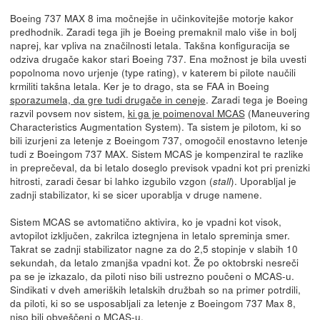
Boeing 737 MAX 8 ima močnejše in učinkovitejše motorje kakor
predhodnik. Zaradi tega jih je Boeing premaknil malo više in bolj
naprej, kar vpliva na značilnosti letala. Takšna konfiguracija se
odziva drugače kakor stari Boeing 737. Ena možnost je bila uvesti
popolnoma novo urjenje (type rating), v katerem bi pilote naučili
krmiliti takšna letala. Ker je to drago, sta se FAA in Boeing
sporazumela, da gre tudi drugače in ceneje
. Zaradi tega je Boeing
razvil povsem nov sistem,
ki ga je poimenoval MCAS
(Maneuvering
Characteristics Augmentation System). Ta sistem je pilotom, ki so
bili izurjeni za letenje z Boeingom 737, omogočil enostavno letenje
tudi z Boeingom 737 MAX. Sistem MCAS je kompenziral te razlike
in preprečeval, da bi letalo doseglo previsok vpadni kot pri prenizki
hitrosti, zaradi česar bi lahko izgubilo vzgon (
). Uporabljal je
stall
zadnji stabilizator, ki se sicer uporablja v druge namene.
Sistem MCAS se avtomatično aktivira, ko je vpadni kot visok,
avtopilot izključen, zakrilca iztegnjena in letalo spreminja smer.
Takrat se zadnji stabilizator nagne za do 2,5 stopinje v slabih 10
sekundah, da letalo zmanjša vpadni kot. Že po oktobrski nesreči
pa se je izkazalo, da piloti niso bili ustrezno poučeni o MCAS-u.
Sindikati v dveh ameriških letalskih družbah so na primer potrdili,
da piloti, ki so se usposabljali za letenje z Boeingom 737 Max 8,
niso bili obveščeni o MCAS-u
.