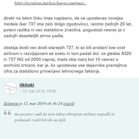
https://aviation.stackexchange.com/ques...
direkt na istem linku imas napisano, da ce upostevas novejse
modele (ker 737 ima zelo dolgo zgodovino), recimo zadnjih 20 let,
potem razlika ni vec statisticno znacilna. pogostost nesrec je v
zadnjih desetletjih strmo padla.
obstaja dosti vec dosti starejsih 737, ki so bili prodani low-cost
airlinom v razvijajocem se svetu in tam padali dol. ce gledas A320
in 737 NG od 2000 naprej, imata oba manj kot 10 nesrec s
smrtnimi zrtvami, kar je, ko upostevas vse dejavnike premajhna
cifra za statisticno primerjavo tehnicnega faktorja.
tikitoki
::
12. mar 2019, 18:26
Zeitgeist
je
12. mar 2019 ob 16:24
izjavil
:
me pa prav cudi da niso takoj ethiopian airlines napadli in
poskusali zvalit krivde na njih.