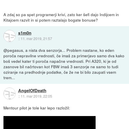
A zdaj so pa spet programerji krivi, zato ker šefi dajo Indijcem in
Kitajcem razvit in si potem raztalajo bogate bonuse?
s1m0n
::
11. mar 2019, 21:57
@pegasus, a nista dva senzorja... Problem nastane, ko eden
poroča nepravilne vrednosti, če imaš za primerjavo samo dva kako
boš vedel kater ti poroča napačne vrednosti. Pri A320, ki je od
zasnove bil načrtovan kot FBW imaš 3 senzorje ne samo to tudi
oziranje na predhodnje podatke, če že ne bi bilo zaupati vsem
trem...
AngelOfDeath
::
11. mar 2019, 22:05
Mentour pilot je tole kar lepo razložil: