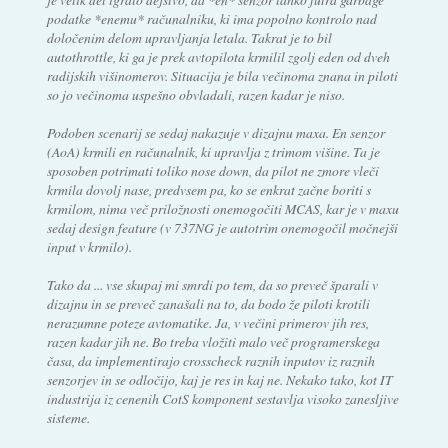
podatke *enemu* računalniku, ki ima popolno kontrolo nad
določenim delom upravljanja letala. Takrat je to bil
autothrottle, ki ga je prek avtopilota krmilil zgolj eden od dveh
radijskih višinomerov. Situacija je bila večinoma znana in piloti
so jo večinoma uspešno obvladali, razen kadar je niso.
Podoben scenarij se sedaj nakazuje v dizajnu maxa. En senzor
(AoA) krmili en računalnik, ki upravlja z trimom višine. Ta je
sposoben potrimati toliko nose down, da pilot ne zmore vleči
krmila dovolj nase, predvsem pa, ko se enkrat začne boriti s
krmilom, nima več priložnosti onemogočiti MCAS, kar je v maxu
sedaj design feature (v 737NG je autotrim onemogočil močnejši
input v krmilo).
Tako da ... vse skupaj mi smrdi po tem, da so preveč šparali v
dizajnu in se preveč zanašali na to, da bodo že piloti krotili
nerazumne poteze avtomatike. Ja, v večini primerov jih res,
razen kadar jih ne. Bo treba vložiti malo več programerskega
časa, da implementirajo crosscheck raznih inputov iz raznih
senzorjev in se odločijo, kaj je res in kaj ne. Nekako tako, kot IT
industrija iz cenenih CotS komponent sestavlja visoko zanesljive
sisteme.