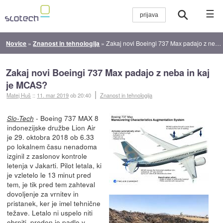
☰
Novice
»
Znanost in tehnologija
»
Zakaj novi Boeingi 737 Max padajo z neba in kaj je MCAS?
Zakaj novi Boeingi 737 Max padajo z neba in kaj
je MCAS?
Matej Huš
::
11. mar 2019
ob 20:40
Znanost in tehnologija
- Boeing 737 MAX 8
Slo-Tech
indonezijske družbe Lion Air
je 29. oktobra 2018 ob 6.33
po lokalnem času nenadoma
izginil z zaslonov kontrole
letenja v Jakarti. Pilot letala, ki
je vzletelo le 13 minut pred
tem, je tik pred tem zahteval
dovoljenje za vrnitev in
pristanek, ker je imel tehnične
težave. Letalo ni uspelo niti
obrniti,
preden je padlo v