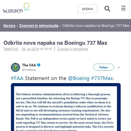
☰
Novice
»
Znanost in tehnologija
»
Odkrita nova napaka na Boeingu 737 Max
Odkrita nova napaka na Boeingu 737 Max
Matej Huš
::
28. jun 2019
ob 09:54
Znanost in tehnologija