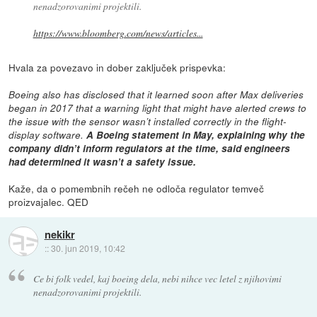
nenadzorovanimi projektili.
https://www.bloomberg.com/news/articles...
Hvala za povezavo in dober zaključek prispevka:
Boeing also has disclosed that it learned soon after Max deliveries
began in 2017 that a warning light that might have alerted crews to
the issue with the sensor wasn’t installed correctly in the flight-
display software.
A Boeing statement in May, explaining why the
company didn’t inform regulators at the time, said engineers
had determined it wasn’t a safety issue.
Kaže, da o pomembnih rečeh ne odloča regulator temveč
proizvajalec. QED
nekikr
::
30. jun 2019, 10:42
Ce bi folk vedel, kaj boeing dela, nebi nihce vec letel z njihovimi
nenadzorovanimi projektili.