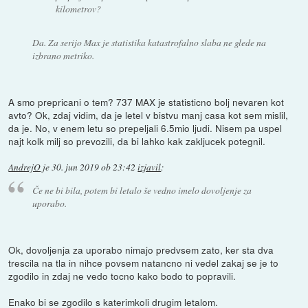
kilometrov?
Da. Za serijo Max je statistika katastrofalno slaba ne glede na
izbrano metriko.
A smo prepricani o tem? 737 MAX je statisticno bolj nevaren kot
avto? Ok, zdaj vidim, da je letel v bistvu manj casa kot sem mislil,
da je. No, v enem letu so prepeljali 6.5mio ljudi. Nisem pa uspel
najt kolk milj so prevozili, da bi lahko kak zakljucek potegnil.
AndrejO
je
30. jun 2019 ob 23:42
izjavil
:
Če ne bi bila, potem bi letalo še vedno imelo dovoljenje za
uporabo.
Ok, dovoljenja za uporabo nimajo predvsem zato, ker sta dva
trescila na tla in nihce povsem natancno ni vedel zakaj se je to
zgodilo in zdaj ne vedo tocno kako bodo to popravili.
Enako bi se zgodilo s katerimkoli drugim letalom.