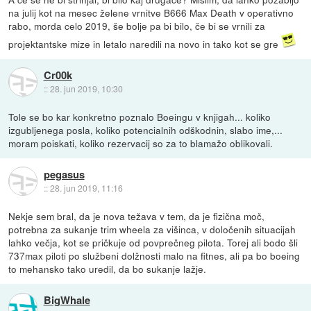
na julij kot na mesec želene vrnitve B666 Max Death v operativno
rabo, morda celo 2019, še bolje pa bi bilo, če bi se vrnili za
projektantske mize in letalo naredili na novo in tako kot se gre
Cr00k
::
28. jun 2019, 10:30
Tole se bo kar konkretno poznalo Boeingu v knjigah... koliko
izgubljenega posla, koliko potencialnih odškodnin, slabo ime,...
moram poiskati, koliko rezervacij so za to blamažo oblikovali.
pegasus
::
28. jun 2019, 11:16
Nekje sem bral, da je nova težava v tem, da je fizična moč,
potrebna za sukanje trim wheela za višinca, v določenih situacijah
lahko večja, kot se pričkuje od povprečneg pilota. Torej ali bodo šli
737max piloti po službeni dolžnosti malo na fitnes, ali pa bo boeing
to mehansko tako uredil, da bo sukanje lažje.
BigWhale