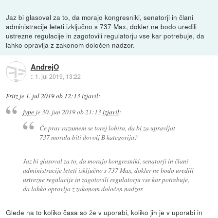
Jaz bi glasoval za to, da morajo kongresniki, senatorji in člani
administracije leteti izključno s 737 Max, dokler ne bodo uredili
ustrezne regulacije in zagotovili regulatorju vse kar potrebuje, da
lahko opravlja z zakonom določen nadzor.
AndrejO
::
1. jul 2019, 13:22
Fritz
je
1. jul 2019 ob 12:13
izjavil
:
jype
je
30. jun 2019 ob 21:13
izjavil
:
Če prav razumem se torej lobira, da bi za upravljat
737 morala biti dovolj B kategorija?
Jaz bi glasoval za to, da morajo kongresniki, senatorji in člani
administracije leteti izključno s 737 Max, dokler ne bodo uredili
ustrezne regulacije in zagotovili regulatorju vse kar potrebuje,
da lahko opravlja z zakonom določen nadzor.
Glede na to koliko časa so že v uporabi, koliko jih je v uporabi in