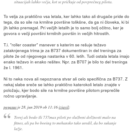
situacijah lahko večja, kot se pričkuje od povprečneg pilota.
To velja za praktično vsa letala, ker lahko tako ali drugače pride do
tega, da so sile na krmilne površine tolikšne, da ga ni človeka, ki bi
jih lahko premagal. Pri večjih letalih je to samo bolj očitno, ker je
govora o večji površini krmilnih površin in večjih hitrostih.
T.i. "roller coaster" manever s katerim se rešuje težavo
zataknjenega trima je za B737 dokumentiran in del treninga za
pilote že od njegovega nastanka v 60. letih. Tudi ostala letala imajo
enako težavo in enako rešitev. Npr. za B707 je bilo to del treninga
že l. 1961.
Ni to neka nova ali nepoznana stvar ali celo specifična za B737. Z
nekaj slabe sreče se lahko praktično katerokoli letalo znajde v
položaju, kjer bodo sile na krmilne površine pilotom preprečile
ročno upravljanje.
pegasus
je
28. jun 2019 ob 11:16
izjavil
:
Torej ali bodo šli 737max piloti po službeni dolžnosti malo na
fitnes, ali pa bo boeing to mehansko tako uredil, da bo sukanje
lažje.