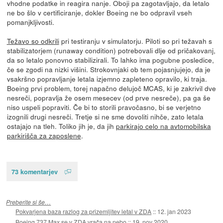
vhodne podatke in reagira nanje. Oboji pa zagotavljajo, da letalo
ne bo šlo v certificiranje, dokler Boeing ne bo odpravil vseh
pomanjkljivosti.
Težavo so odkrili
pri testiranju v simulatorju. Piloti so pri težavah s
stabilizatorjem (runaway condition) potrebovali dlje od pričakovanj,
da so letalo ponovno stabilizirali. To lahko ima pogubne posledice,
če se zgodi na nizki višini. Strokovnjaki ob tem pojasnjujejo, da je
vsakršno popravljanje letala izjemno zapleteno opravilo, ki traja.
Boeing prvi problem, torej napačno delujoč MCAS, ki je zakrivil dve
nesreči, popravlja že osem mesecev (od prve nesreče), pa ga še
niso uspeli popraviti. Če bi to storili pravočasno, bi se verjetno
izognili drugi nesreči. Tretje si ne sme dovoliti nihče, zato letala
ostajajo na tleh. Toliko jih je, da jih
parkirajo celo na avtomobilska
parkirišča za zaposlene
.
73 komentarjev
Preberite si še…
Pokvarjena baza razlog za prizemljitev letal v ZDA
::
12. jan 2023
Boeing 737 Max se v ZDA vrača na nebo
::
19. nov 2020