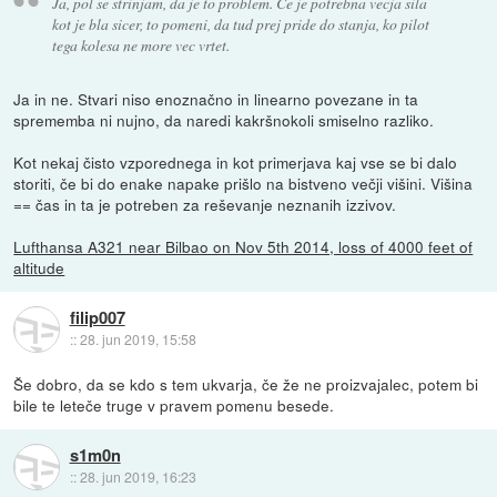
Ja, pol se strinjam, da je to problem. Ce je potrebna vecja sila
kot je bla sicer, to pomeni, da tud prej pride do stanja, ko pilot
tega kolesa ne more vec vrtet.
Ja in ne. Stvari niso enoznačno in linearno povezane in ta
sprememba ni nujno, da naredi kakršnokoli smiselno razliko.
Kot nekaj čisto vzporednega in kot primerjava kaj vse se bi dalo
storiti, če bi do enake napake prišlo na bistveno večji višini. Višina
== čas in ta je potreben za reševanje neznanih izzivov.
Lufthansa A321 near Bilbao on Nov 5th 2014, loss of 4000 feet of
altitude
filip007
::
28. jun 2019, 15:58
Še dobro, da se kdo s tem ukvarja, če že ne proizvajalec, potem bi
bile te leteče truge v pravem pomenu besede.
s1m0n
::
28. jun 2019, 16:23