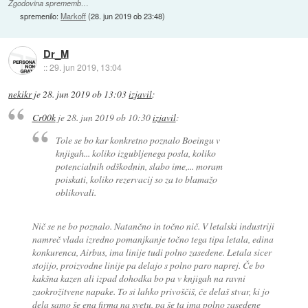
Zgodovina sprememb…
spremenilo:
Markoff
(
28. jun 2019 ob 23:48
)
Dr_M
::
29. jun 2019, 13:04
nekikr
je
28. jun 2019 ob 13:03
izjavil
:
Cr00k
je
28. jun 2019 ob 10:30
izjavil
:
Tole se bo kar konkretno poznalo Boeingu v
knjigah... koliko izgubljenega posla, koliko
potencialnih odškodnin, slabo ime,... moram
poiskati, koliko rezervacij so za to blamažo
oblikovali.
Nič se ne bo poznalo. Natančno in točno nič. V letalski industriji
namreč vlada izredno pomanjkanje točno tega tipa letala, edina
konkurenca, Airbus, ima linije tudi polno zasedene. Letala sicer
stojijo, proizvodne linije pa delajo s polno paro naprej. Če bo
kakšna kazen ali izpad dohodka bo pa v knjigah na ravni
zaokrožitvene napake. To si lahko privoščiš, če delaš stvar, ki jo
dela samo še ena firma na svetu, pa še ta ima polno zasedene