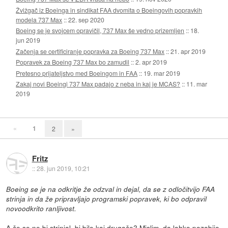
Žvižgač iz Boeinga in sindikat FAA dvomita o Boeingovih popravkih
modela 737 Max
::
22. sep 2020
Boeing se je svojcem opravičil, 737 Max še vedno prizemljen
::
18.
jun 2019
Začenja se certificiranje popravka za Boeing 737 Max
::
21. apr 2019
Popravek za Boeing 737 Max bo zamudil
::
2. apr 2019
Pretesno prijateljstvo med Boeingom in FAA
::
19. mar 2019
Zakaj novi Boeingi 737 Max padajo z neba in kaj je MCAS?
::
11. mar
2019
«
1
2
»
Fritz
::
28. jun 2019, 10:21
Boeing se je na odkritje že odzval in dejal, da se z odločitvijo FAA
strinja in da že pripravljajo programski popravek, ki bo odpravil
novoodkrito ranljivost.
A če se ne bi strinjal, bi bilo kaj drugače? Mislim, da lahko pozabijo