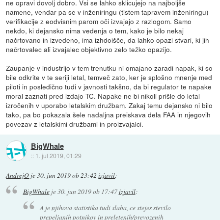
ne opravi dovolj dobro. Vsi se lahko sklicujejo na najboljše
namene, vendar pa se v inženiringu (tistem tapravem inženiringu)
verifikacije z eodvisnim parom oči izvajajo z razlogom. Samo
nekdo, ki dejansko nima vedenja o tem, kako je bilo nekaj
načrtovano in izvedeno, ima izhdoišče, da lahko opazi stvari, ki jih
načrtovalec ali izvajalec objektivno zelo težko opazijo.
Zaupanje v industrijo v tem trenutku ni omajano zaradi napak, ki so
bile odkrite v te seriji letal, temveč zato, ker je splošno mnenje med
piloti in posledično tudi v javnosti takšno, da bi regulator te napake
moral zaznati pred izdajo TC. Napake ne bi nikoli prišle do letal
izročenih v uporabo letalskim družbam. Zakaj temu dejansko ni bilo
tako, pa bo pokazala šele nadaljna preiskava dela FAA in njegovih
povezav z letalskimi družbami in proizvajalci.
BigWhale
::
1. jul 2019, 01:29
AndrejO
je
30. jun 2019 ob 23:42
izjavil
:
BigWhale
je
30. jun 2019 ob 17:47
izjavil
:
A je njihova statistika tudi slaba, ce stejes stevilo
prepeljanih potnikov in preletenih/prevozenih