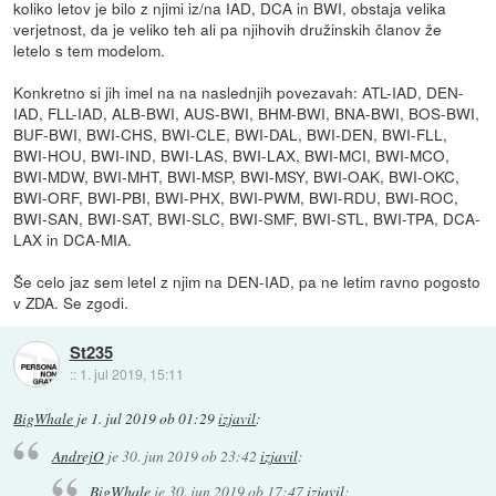
koliko letov je bilo z njimi iz/na IAD, DCA in BWI, obstaja velika
verjetnost, da je veliko teh ali pa njihovih družinskih članov že
letelo s tem modelom.
Konkretno si jih imel na na naslednjih povezavah: ATL-IAD, DEN-
IAD, FLL-IAD, ALB-BWI, AUS-BWI, BHM-BWI, BNA-BWI, BOS-BWI,
BUF-BWI, BWI-CHS, BWI-CLE, BWI-DAL, BWI-DEN, BWI-FLL,
BWI-HOU, BWI-IND, BWI-LAS, BWI-LAX, BWI-MCI, BWI-MCO,
BWI-MDW, BWI-MHT, BWI-MSP, BWI-MSY, BWI-OAK, BWI-OKC,
BWI-ORF, BWI-PBI, BWI-PHX, BWI-PWM, BWI-RDU, BWI-ROC,
BWI-SAN, BWI-SAT, BWI-SLC, BWI-SMF, BWI-STL, BWI-TPA, DCA-
LAX in DCA-MIA.
Še celo jaz sem letel z njim na DEN-IAD, pa ne letim ravno pogosto
v ZDA. Se zgodi.
St235
::
1. jul 2019, 15:11
BigWhale
je
1. jul 2019 ob 01:29
izjavil
:
AndrejO
je
30. jun 2019 ob 23:42
izjavil
:
BigWhale
je
30. jun 2019 ob 17:47
izjavil
: