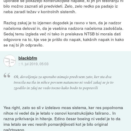
uporabe se pokažejo konstrukcijske napake, ki jih pri testiranju ni
bilo možno zaznati ali predvideti. Zelo, zelo redko pa padajo iz
neba zaradi težav v kontrolnih sistemih.
Razlog zakaj je to izjemen dogodek je ravno v tem, da je nadzor
načeloma deloval in, da je vsebina nadzora načeloma zadoščala.
Sedaj temu izgleda več ni tako in preiskava NTSB bi morala dati
odgovore na to, kje vse je prišlo do napak, kakšnih napak in kako
se naj bi jih odpravilo.
blackbfm
::
1. jul 2019, 05:03
Ok, dovoljenja za uporabo nimajo predvsem zato, ker sta dva
trescila na tla in nihce povsem natancno ni vedel zakaj se je to
zgodilo in zdaj ne vedo tocno kako bodo to popravili
Yea right, zato so sli v izdelavo mcas sistema, ker res popolnoma
nihce ni vedel da je letalo v osnovi konstrukcijsko falirano.. In
razna prikrivanja in hitenje. Edino česar boeing ni vedel je to da
ima letalo se vec resnih pomanjkljivosti kot je bilo original
načrtovano.