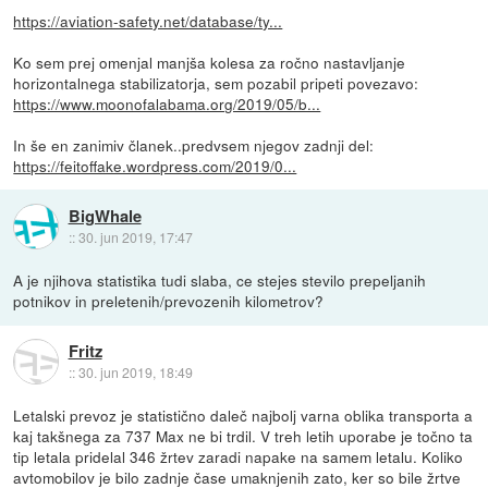
https://aviation-safety.net/database/ty...
Ko sem prej omenjal manjša kolesa za ročno nastavljanje
horizontalnega stabilizatorja, sem pozabil pripeti povezavo:
https://www.moonofalabama.org/2019/05/b...
In še en zanimiv članek..predvsem njegov zadnji del:
https://feitoffake.wordpress.com/2019/0...
BigWhale
::
30. jun 2019, 17:47
A je njihova statistika tudi slaba, ce stejes stevilo prepeljanih
potnikov in preletenih/prevozenih kilometrov?
Fritz
::
30. jun 2019, 18:49
Letalski prevoz je statistično daleč najbolj varna oblika transporta a
kaj takšnega za 737 Max ne bi trdil. V treh letih uporabe je točno ta
tip letala pridelal 346 žrtev zaradi napake na samem letalu. Koliko
avtomobilov je bilo zadnje čase umaknjenih zato, ker so bile žrtve