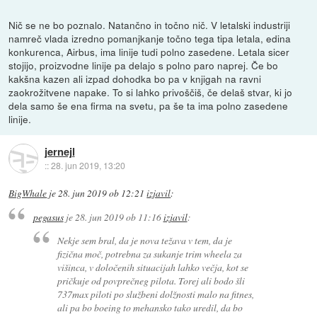
Nič se ne bo poznalo. Natančno in točno nič. V letalski industriji
namreč vlada izredno pomanjkanje točno tega tipa letala, edina
konkurenca, Airbus, ima linije tudi polno zasedene. Letala sicer
stojijo, proizvodne linije pa delajo s polno paro naprej. Če bo
kakšna kazen ali izpad dohodka bo pa v knjigah na ravni
zaokrožitvene napake. To si lahko privoščiš, če delaš stvar, ki jo
dela samo še ena firma na svetu, pa še ta ima polno zasedene
linije.
jernejl
::
28. jun 2019, 13:20
BigWhale
je
28. jun 2019 ob 12:21
izjavil
:
pegasus
je
28. jun 2019 ob 11:16
izjavil
:
Nekje sem bral, da je nova težava v tem, da je
fizična moč, potrebna za sukanje trim wheela za
višinca, v določenih situacijah lahko večja, kot se
pričkuje od povprečneg pilota. Torej ali bodo šli
737max piloti po službeni dolžnosti malo na fitnes,
ali pa bo boeing to mehansko tako uredil, da bo