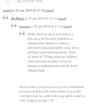
::
28. jun 2019, 14:05
jernejl
je
28. jun 2019 ob 13:20
izjavil
:
BigWhale
je
28. jun 2019 ob 12:21
izjavil
:
pegasus
je
28. jun 2019 ob 11:16
izjavil
:
Nekje sem bral, da je nova težava v
tem, da je fizična moč, potrebna za
sukanje trim wheela za višinca, v
določenih situacijah lahko večja, kot se
pričkuje od povprečneg pilota. Torej
ali bodo šli 737max piloti po službeni
dolžnosti malo na fitnes, ali pa bo
boeing to mehansko tako uredil, da bo
sukanje lažje.
Saj to je bla ze prej tezava, ker je slo za mehansko
povezavo in bolj je blo treba trimat, tezje je blo
vrtet tisto kolo in v neki tocki se ga sploh ni dal vec
vrtet. A zdej je se hujs? :D