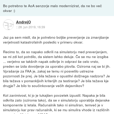
Bo potrebno te AoA senzorje malo modernizirat, da ne bo več
okvar :)
AndrejO
::
28. jun 2019, 16:39
Jaz pa sem mislil, da je potrebno boljše preverjanje za zmanjšanje
verjetnosti katastrofalnih posledic v primeru okvar.
Recimo to, da so napako odkrili na simulatorju med preverjanjem,
se mi zdi kot potrdilo, da sistem lahko deluje. Če se mu ne izogiba
... verjetno se takšnih napak odkrije in odpravi še celo vrsto,
preden se izda dovoljenje za uporabo plovila. Oziroma naj se bi jih.
Vprašanje za FAA je, zakaj se temu ni posvetilo ustrezne
pozornosti že prej. Je bila težava v opustitvi dolžnega nadzora? Je
bila težava v pomankljivih kriterijih za testiranje? Je bila težava kje
drugje? Je bilo to součinkovanje večih dejavnikov?
Kot zanimivost, ki jo je tukajšen povzetek izpustil. Napaka je bila
odkrita zato (oziroma tako), da se v simulatorju uporablja dejanske
komponente iz letala. Računalnik tako ni simuliran, temveč je v
simulatorju kar prav računalnik, ki se mu simulira vhode iz različnih