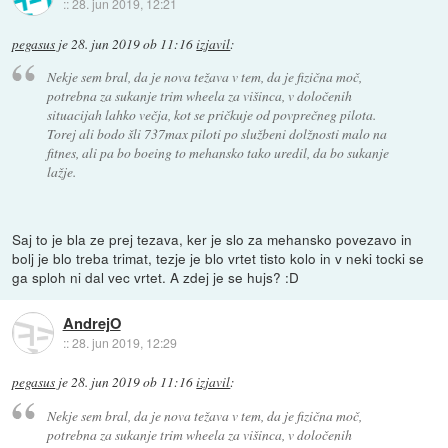
::
28. jun 2019, 12:21
pegasus
je
28. jun 2019 ob 11:16
izjavil
:
Nekje sem bral, da je nova težava v tem, da je fizična moč,
potrebna za sukanje trim wheela za višinca, v določenih
situacijah lahko večja, kot se pričkuje od povprečneg pilota.
Torej ali bodo šli 737max piloti po službeni dolžnosti malo na
fitnes, ali pa bo boeing to mehansko tako uredil, da bo sukanje
lažje.
Saj to je bla ze prej tezava, ker je slo za mehansko povezavo in
bolj je blo treba trimat, tezje je blo vrtet tisto kolo in v neki tocki se
ga sploh ni dal vec vrtet. A zdej je se hujs? :D
AndrejO
::
28. jun 2019, 12:29
pegasus
je
28. jun 2019 ob 11:16
izjavil
:
Nekje sem bral, da je nova težava v tem, da je fizična moč,
potrebna za sukanje trim wheela za višinca, v določenih