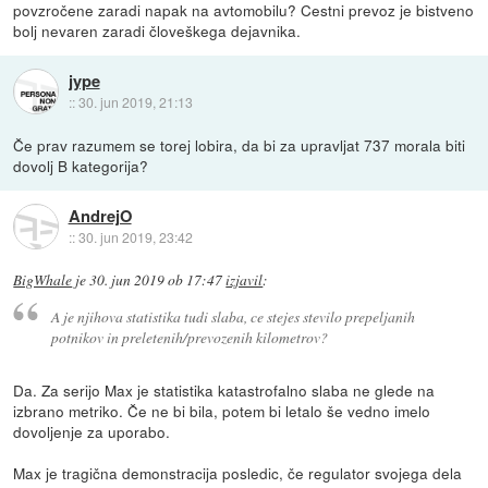
povzročene zaradi napak na avtomobilu? Cestni prevoz je bistveno
bolj nevaren zaradi človeškega dejavnika.
jype
::
30. jun 2019, 21:13
Če prav razumem se torej lobira, da bi za upravljat 737 morala biti
dovolj B kategorija?
AndrejO
::
30. jun 2019, 23:42
BigWhale
je
30. jun 2019 ob 17:47
izjavil
:
A je njihova statistika tudi slaba, ce stejes stevilo prepeljanih
potnikov in preletenih/prevozenih kilometrov?
Da. Za serijo Max je statistika katastrofalno slaba ne glede na
izbrano metriko. Če ne bi bila, potem bi letalo še vedno imelo
dovoljenje za uporabo.
Max je tragična demonstracija posledic, če regulator svojega dela