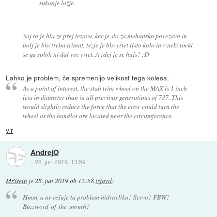
sukanje lažje.
Saj to je bla ze prej tezava, ker je slo za mehansko povezavo in
bolj je blo treba trimat, tezje je blo vrtet tisto kolo in v neki tocki
se ga sploh ni dal vec vrtet. A zdej je se hujs? :D
Lahko je problem, če spremenijo velikost tega kolesa.
As a point of interest, the stab trim wheel on the MAX is 1 inch
less in diameter than in all previous generations of 737. This
would slightly reduce the force that the crew could turn the
wheel as the handles are located near the circumference.
vir
AndrejO
::
28. jun 2019, 13:59
MrStein
je
28. jun 2019 ob 12:58
izjavil
:
Hmm, a ne rešuje ta problem hidravlika? Servo? FBW?
Buzzword-of-the-month?