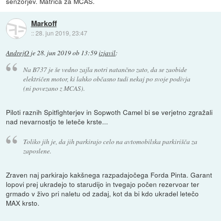
senzorjev. Matrica za MCAS.
Markoff
::
28. jun 2019, 23:47
AndrejO
je
28. jun 2019 ob 13:59
izjavil
:
Na B737 je še vedno zajla notri natančno zato, da se zaobide
električen motor, ki lahko občasno tudi nekaj po svoje podivja
(ni povezano z MCAS).
Piloti raznih Spitfighterjev in Sopwoth Camel bi se verjetno zgražali
nad nevarnostjo te leteče krste...
Toliko jih je, da jih parkirajo celo na avtomobilska parkirišča za
zaposlene.
Zraven naj parkirajo kakšnega razpadajočega Forda Pinta. Garant
lopovi prej ukradejo to starudijo in tvegajo počen rezervoar ter
grmado v živo pri naletu od zadaj, kot da bi kdo ukradel letečo
MAX krsto.