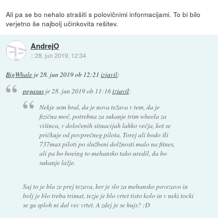
Ali pa se bo nehalo strašiti s polovičnimi informacijami. To bi bilo
verjetno še najbolj učinkovita rešitev.
AndrejO
::
28. jun 2019, 12:34
BigWhale
je
28. jun 2019 ob 12:21
izjavil
:
pegasus
je
28. jun 2019 ob 11:16
izjavil
:
Nekje sem bral, da je nova težava v tem, da je
fizična moč, potrebna za sukanje trim wheela za
višinca, v določenih situacijah lahko večja, kot se
pričkuje od povprečneg pilota. Torej ali bodo šli
737max piloti po službeni dolžnosti malo na fitnes,
ali pa bo boeing to mehansko tako uredil, da bo
sukanje lažje.
Saj to je bla ze prej tezava, ker je slo za mehansko povezavo in
bolj je blo treba trimat, tezje je blo vrtet tisto kolo in v neki tocki
se ga sploh ni dal vec vrtet. A zdej je se hujs? :D