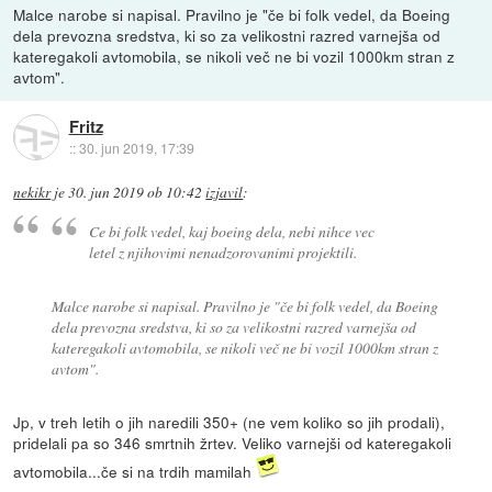
Malce narobe si napisal. Pravilno je "če bi folk vedel, da Boeing
dela prevozna sredstva, ki so za velikostni razred varnejša od
kateregakoli avtomobila, se nikoli več ne bi vozil 1000km stran z
avtom".
Fritz
::
30. jun 2019, 17:39
nekikr
je
30. jun 2019 ob 10:42
izjavil
:
Ce bi folk vedel, kaj boeing dela, nebi nihce vec
letel z njihovimi nenadzorovanimi projektili.
Malce narobe si napisal. Pravilno je "če bi folk vedel, da Boeing
dela prevozna sredstva, ki so za velikostni razred varnejša od
kateregakoli avtomobila, se nikoli več ne bi vozil 1000km stran z
avtom".
Jp, v treh letih o jih naredili 350+ (ne vem koliko so jih prodali),
pridelali pa so 346 smrtnih žrtev. Veliko varnejši od kateregakoli
avtomobila...če si na trdih mamilah