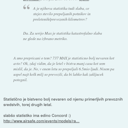
A je njihova statistika tudi slaba, ce
stejes stevilo prepeljanih potnikov in
preletenih/prevozenih kilometrov?
Da. Za serijo Max je statistika katastrofalno slaba
ne glede na izbrano metriko.
A smo prepricani o tem? 737 MAX je statisticno bolj nevaren kot
avto? Ok, zdaj vidim, da je letel v bistvu manj casa kot sem
mislil, da je. No, v enem letu so prepeljali 6.5mio ljudi. Nisem pa
uspel najt kolk milj so prevozili, da bi lahko kak zakljucek
potegnil.
Statistično je bistveno bolj nevaren od njemu primerljivih prevoznih
sredstvih, torej drugih letal.
slabšo statistiko ima edino Concord :)
http://www.airsafe.com/events/models/ra...