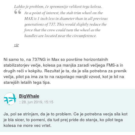
Lahko je problem, če spremenijo velikost tega kolesa.
As a point of interest, the stab trim wheel on the
MAX is 1 inch less in diameter than in all previous
generations of 737. This would slightly reduce the
force that the crew could turn the wheel as the
handles are located near the circumference.
vir
Ni samo to, na 737NG in Max so površine horizontalnih
stabilizatorjev večje, kolesa pa manjša zaradi večjega FMS-a in
drugih reči v kokpitu. Rezultat je ta, da je sila potrebna za premik
večja, pilot pa ima za to na razpolago manjši vzvod, kot je bil na
starejših letalih tega tipa.
BigWhale
::
28. jun 2019, 15:15
Ja, pol se strinjam, da je to problem. Ce je potrebna vecja sila kot
je bla sicer, to pomeni, da tud prej pride do stanja, ko pilot tega
kolesa ne more vec vrtet.