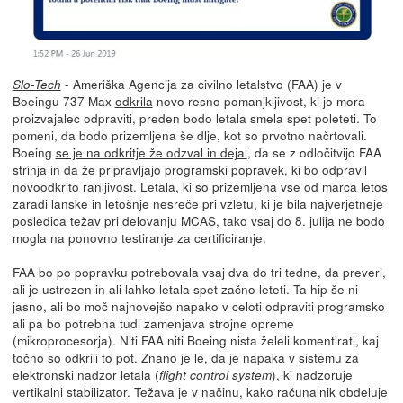
- Ameriška Agencija za civilno letalstvo (FAA) je v
Slo-Tech
Boeingu 737 Max
odkrila
novo resno pomanjkljivost, ki jo mora
proizvajalec odpraviti, preden bodo letala smela spet poleteti. To
pomeni, da bodo prizemljena še dlje, kot so prvotno načrtovali.
Boeing
se je na odkritje že odzval in dejal
, da se z odločitvijo FAA
strinja in da že pripravljajo programski popravek, ki bo odpravil
novoodkrito ranljivost. Letala, ki so prizemljena vse od marca letos
zaradi lanske in letošnje nesreče pri vzletu, ki je bila najverjetneje
posledica težav pri delovanju MCAS, tako vsaj do 8. julija ne bodo
mogla na ponovno testiranje za certificiranje.
FAA bo po popravku potrebovala vsaj dva do tri tedne, da preveri,
ali je ustrezen in ali lahko letala spet začno leteti. Ta hip še ni
jasno, ali bo moč najnovejšo napako v celoti odpraviti programsko
ali pa bo potrebna tudi zamenjava strojne opreme
(mikroprocesorja). Niti FAA niti Boeing nista želeli komentirati, kaj
točno so odkrili to pot. Znano je le, da je napaka v sistemu za
elektronski nadzor letala (
), ki nadzoruje
flight control system
vertikalni stabilizator. Težava je v načinu, kako računalnik obdeluje