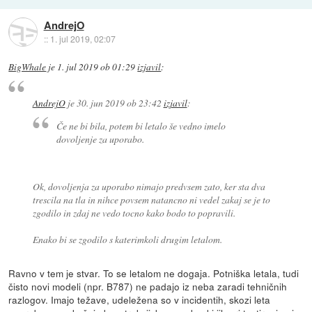
AndrejO
::
1. jul 2019, 02:07
BigWhale
je
1. jul 2019 ob 01:29
izjavil
:
AndrejO
je
30. jun 2019 ob 23:42
izjavil
:
Če ne bi bila, potem bi letalo še vedno imelo
dovoljenje za uporabo.
Ok, dovoljenja za uporabo nimajo predvsem zato, ker sta dva
trescila na tla in nihce povsem natancno ni vedel zakaj se je to
zgodilo in zdaj ne vedo tocno kako bodo to popravili.
Enako bi se zgodilo s katerimkoli drugim letalom.
Ravno v tem je stvar. To se letalom ne dogaja. Potniška letala, tudi
čisto novi modeli (npr. B787) ne padajo iz neba zaradi tehničnih
razlogov. Imajo težave, udeležena so v incidentih, skozi leta