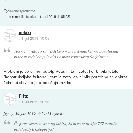
Zgodovina sprememb…
spremenilo:
blackbfm
(
1. jul 2019 ob 05:03
)
nekikr
::
1. jul 2019, 10:05
Yea right, zato so sli v izdelavo mcas sistema, ker res popolnoma
nihce ni vedel da je letalo v osnovi konstrukcijsko falirano
Problem je če si, no, butelj. Mcas ni tam zato, ker bi bilo letalo
"konstrukcijsko falirano", tam je zato, da ni bilo potrebno še enkrat
šolati pilotov. To je precejšnja razlika.
Fritz
::
1. jul 2019, 12:13
jype
je
30. jun 2019 ob 21:13
izjavil
:
Če prav razumem se torej lobira, da bi za upravljat 737 morala
biti dovolj B kategorija?