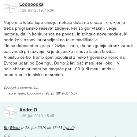
Looooooka
::
28. jun 2019, 15:36
Naj oni ta letala lepo uničijo, nehajo delat na cheap fixih, kjer je
treba programsko reševat zadeve, ker so gor vtaknili večje
motorje, da jih konkurenca ne povozi, in zrihtajo nove modele, ki
bodo že v osnovi pripravljeni na take modifikacije.
Tle se dobesedno igrajo z življenji zato, da ne zgubijo strank zaradi
pasivnosti pri razvoju, ki je dejansko njihova lastna krivda.
V bistvu če bo Trump spet pizdoliral z neko trgovinsko vojno naj
Evropa udari po Boeingu. Bomo 2 leti pač manj leteli okoli. V
najslabšem primeru bo mogoče par 100 ljudi manj umrlo v
nepotrebnih letalskih nesrečah.
Zgodovina sprememb…
spremenilo:
Looooooka
(
28. jun 2019 ob 15:37
)
AndrejO
::
28. jun 2019, 15:45
BigWhale
je
28. jun 2019 ob 15:15
izjavil
: