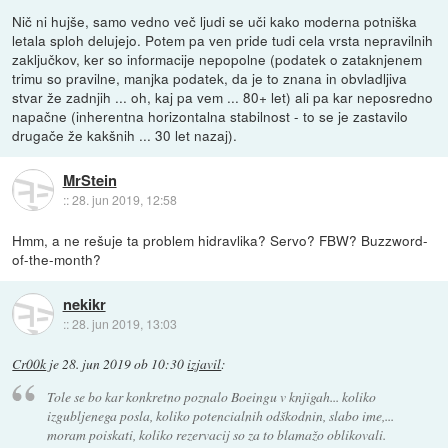
Nič ni hujše, samo vedno več ljudi se uči kako moderna potniška
letala sploh delujejo. Potem pa ven pride tudi cela vrsta nepravilnih
zaključkov, ker so informacije nepopolne (podatek o zataknjenem
trimu so pravilne, manjka podatek, da je to znana in obvladljiva
stvar že zadnjih ... oh, kaj pa vem ... 80+ let) ali pa kar neposredno
napačne (inherentna horizontalna stabilnost - to se je zastavilo
drugače že kakšnih ... 30 let nazaj).
MrStein
::
28. jun 2019, 12:58
Hmm, a ne rešuje ta problem hidravlika? Servo? FBW? Buzzword-
of-the-month?
nekikr
::
28. jun 2019, 13:03
Cr00k
je
28. jun 2019 ob 10:30
izjavil
:
Tole se bo kar konkretno poznalo Boeingu v knjigah... koliko
izgubljenega posla, koliko potencialnih odškodnin, slabo ime,...
moram poiskati, koliko rezervacij so za to blamažo oblikovali.