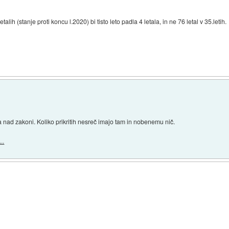
h (stanje proti koncu l.2020) bi tisto leto padla 4 letala, in ne 76 letal v 35.letih.
nad zakoni. Koliko prikritih nesreč imajo tam in nobenemu nič.
..