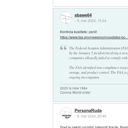
sbawe64
::
5. mar 2024, 15:34
Kontrola kvalitete: zanič
https://www.faa.gov/newsroom/updates-bo..
The Federal Aviation Administration (FAA
by the January 5 incident involving a new
companies allegedly failed to comply with
The FAA identified non-compliance issues
storage, and product control. The FAA is p
ongoing investigation.
2020 is new 1984
Corona World order
PersonaRuda
::
8. mar 2024, 20:40
Spet je nekdo pozabil zategniti šraufe. Bo