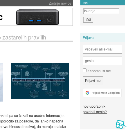
Išči:
Zadnje novice
zastarelih pravilih
Prijava
Zapomni si me
nov uporabnik
pozabili geslo?
 hkrati pa so čakali na uradne informacije.
priporočilo za posadke, da lahko napačna
irwothiness directive), da morajo letalske