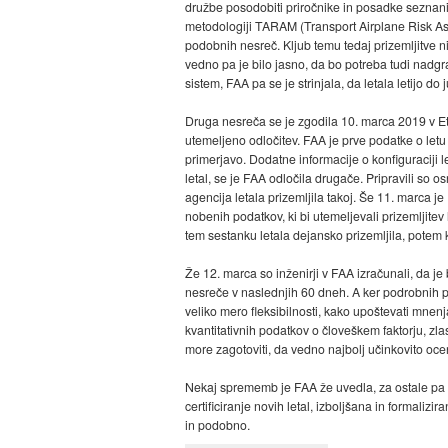
družbe posodobiti priročnike in posadke seznaniti
metodologiji TARAM (Transport Airplane Risk Asse
podobnih nesreč. Kljub temu tedaj prizemljitve ni
vedno pa je bilo jasno, da bo potreba tudi nadgr
sistem, FAA pa se je strinjala, da letala letijo d
Druga nesreča se je zgodila 10. marca 2019 v Etiop
utemeljeno odločitev. FAA je prve podatke o letu d
primerjavo. Dodatne informacije o konfiguraciji 
letal, se je FAA odločila drugače. Pripravili so os
agencija letala prizemljila takoj. Še 11. marca 
nobenih podatkov, ki bi utemeljevali prizemljite
tem sestanku letala dejansko prizemljila, potem ko
Že 12. marca so inženirji v FAA izračunali, da je
nesreče v naslednjih 60 dneh. A ker podrobnih pod
veliko mero fleksibilnosti, kako upoštevati mnenj
kvantitativnih podatkov o človeškem faktorju, zla
more zagotoviti, da vedno najbolj učinkovito oc
Nekaj sprememb je FAA že uvedla, za ostale pa i
certificiranje novih letal, izboljšana in formaliz
in podobno.