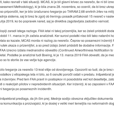
, kako ravnati v taki situaciji. MCAS, ki je bil glavni krivec za nesrečo, še ni bil 
ssment Methodology), ki je bila znana 28. novembra, so ocenili, da bi brez ukrepan
so priporočili, ker je bilo izračunano tveganje po TARAM 2,68 smrtnih žrtev na milij
adnja sistema, saj bi brez te zgolj ob treningu posadk pričakovali 15 nesreč v nasle
o julija 2019, ko bo popravek nared, saj je direktiva zagotavljala zadostno varnost.
iji zaradi istega razloga. FAA letal ni takoj prizemljila, ker so želeli pridobiti doda
obil 11. marca in jih začela analizirati. Ker surovi podatki niso bili tako natančni ko
letala so kazale, MCAS morda ni razlog za nesrečo. Čeprav so posamezni inženirji FAA
nutek ukaza o prizemljitvi, a so pred izdajo želeli pridobiti še dodatne informacije. F
je FAA izrecno izdala mednarodno obvestilo (Continued Airworthiness Notification to
v letal. Podatke je analiziral tudi Boeing, ki je 13. marca 2019 FAA obvestil, da j
 so to storile že vse večje tuje agencije.
 bilo tveganje za nesrečo 13-krat višje od dovoljenega. Opozorili so tudi, da je br
atkov z etiopskega leta ni bilo, so ti osnutki poročil ostali v predalu. Inšpektorat 
a inženirjev. Pred tem FAA pravil in postopkov ni posodobila več kot desetletje, zato
sti o reakcijah pilotov v nepredvidenih situacijah. Ker inženirji, ki so zaposleni v 
eni tveganja po posameznih incidentih.
nšpektorat predlaga, da jih čim prej. Mednje sodijo obvezna vključitev dokumenta
irana komunikacija s proizvajalci, ki je doslej v veliki meri temeljila na neformalnih