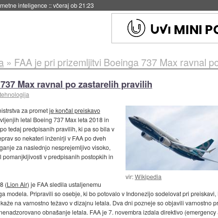
 umetne inteligence
::
včeraj ob 21:23
a
»
FAA je pri prizemljitvi Boeinga 737 Max ravnal po 
 737 Max ravnal po zastarelih pravilih
tehnologija
istrstva za promet
je končal preiskavo
ljenjih letal Boeing 737 Max leta 2018 in
po tedaj predpisanih pravilih, ki pa so bila v
prav so nekateri inženirji v FAA po dveh
eganje za naslednjo nesprejemljivo visoko,
ril pomanjkljivosti v predpisanih postopkih in
vir:
Wikipedia
8 (
Lion Air
) je FAA sledila ustaljenemu
ga modela. Pripravili so osebje, ki bo potovalo v Indonezijo sodelovat pri preiskavi,
kaže na varnostno težavo v dizajnu letala. Dva dni pozneje so objavili varnostno 
či nenadzorovano obnašanje letala. FAA je 7. novembra izdala direktivo (emergency a