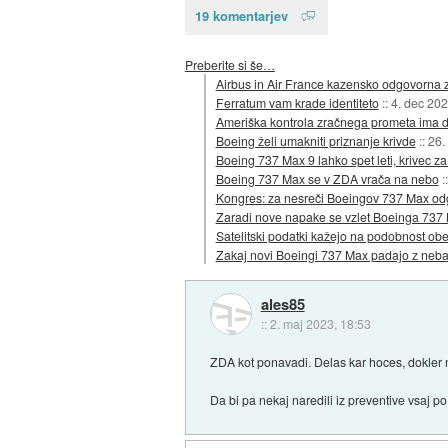
19 komentarjev
Preberite si še…
Airbus in Air France kazensko odgovorna z
Ferratum vam krade identiteto
::
4. dec 20
Ameriška kontrola zračnega prometa ima d
Boeing želi umakniti priznanje krivde
::
26.
Boeing 737 Max 9 lahko spet leti, krivec za
Boeing 737 Max se v ZDA vrača na nebo
:
Kongres: za nesreči Boeingov 737 Max od
Zaradi nove napake se vzlet Boeinga 737
Satelitski podatki kažejo na podobnost o
Zakaj novi Boeingi 737 Max padajo z neba
ales85
::
2. maj 2023, 18:53
ZDA kot ponavadi. Delas kar hoces, dokler n
Da bi pa nekaj naredili iz preventive vsaj p