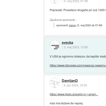
::
3. maj 2023, 07:48
Popravek: Povedano drugače pri cca 1000 letali
Zgodovina sprememb…
spremenil:
Jazon
(
3. maj 2023 ob 07:49
)
svecka
::
3. maj 2023, 10:56
V USA je ogromno dokazov, da kapital vlada 
https://www.nbcnews.com/news/us-news/nu.
DamijanD
::
6. jan 2024, 16:03
https://www.rtvslo.si/svet/s-in-j-ameri...
max ima težave še naprej.