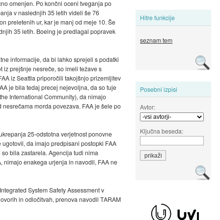
izrecno omenjen. Po končni oceni tveganja po
ja v naslednjih 35 letih videli še 76
Hitre funkcije
on preletenih ur, kar je manj od meje 10. Še
dnjih 35 letih. Boeing je predlagal popravek
seznam tem
tne informacije, da bi lahko sprejeli s podatki
t iz prejšnje nesreče, so imeli težave s
 iz Seattla priporočili takojšnjo prizemljitev
AA je bila tedaj precej nejevoljna, da so tuje
Posebni izpisi
 the International Community), da nimajo
e med nesrečama morda povezava. FAA je šele po
Avtor:
Ključna beseda:
ez ukrepanja 25-odstotna verjetnost ponovne
je ugotovil, da imajo predpisani postopki FAA
 so bila zastarela. Agencija tudi nima
FAA, nimajo enakega urjenja in navodil, FAA ne
 Integrated System Safety Assessment v
 dogovorih in odločitvah, prenova navodil TARAM