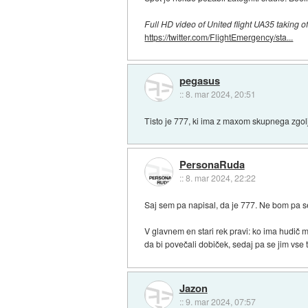
Full HD video of United flight UA35 taking 
https://twitter.com/FlightEmergency/sta...
pegasus
::
8. mar 2024, 20:51
Tisto je 777, ki ima z maxom skupnega zgolj t
PersonaRuda
::
8. mar 2024, 22:22
Saj sem pa napisal, da je 777. Ne bom pa s
V glavnem en stari rek pravi: ko ima hudič m
da bi povečali dobiček, sedaj pa se jim vse t
Jazon
::
9. mar 2024, 07:57