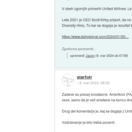
V obeh zgornjih primerih United Airlines. L
Leta 2021 je CEO Scott Kirby prijavil, da ne
Diversity Hire). To kar se dogaja je rezultat
https://www.dailysignal.com/2024/01/30/...
Zgodovina sprememb…
spremenil:
Jazon
(
9. mar 2024 ob 07:59
)
starfotr
::
9. mar 2024, 08:35
Zadeve so precej enostavne. Ameriknci (FAA) 
veze, samo da je več smetane na koncu dn
Drug del komentarja je, kaj se dogaja z Uni
Vzdrževanje je bilo treba pocenit.