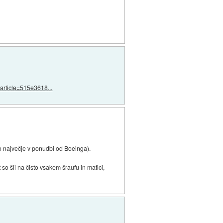
?article=515e3618...
o največje v ponudbi od Boeinga).
so šli na čisto vsakem šraufu in matici,