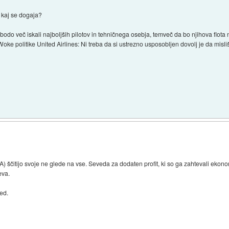
e kaj se dogaja?
 bodo več iskali najboljših pilotov in tehničnega osebja, temveč da bo njihova flot
 Woke politike United Airlines: Ni treba da si ustrezno usposobljen dovolj je da misliš
ščitijo svoje ne glede na vse. Seveda za dodaten profit, ki so ga zahtevali ekonomi
eva.
ted.