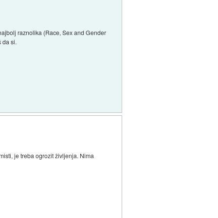
a najbolj raznolika (Race, Sex and Gender
 da si.
sti, je treba ogrozit življenja. Nima