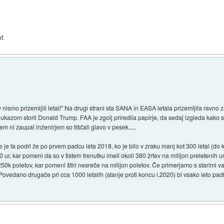
f.
nismo prizemljili letal!" Na drugi strani sta SANA in EASA letala prizemljila ravno za
 z ukazom storil Donald Trump. FAA je zgolj priredila papirje, da sedaj izgleda kako s
em ni zaupal inženirjem so tiščali glavo v pesek.....
je ta podrl že po prvem padcu leta 2018, ko je bilo v zraku manj kot 300 letal (do k
ur, kar pomeni da so v tistem trenutku imeli okoli 380 žrtev na milijon preletenih u
 250k poletov, kar pomeni štiri nesreče na milijon poletov. Če primerjamo s starimi v
. Povedano drugače pri cca 1000 letalih (stanje proti koncu l.2020) bi vsako leto padl