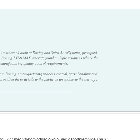
.
)'s six-week audit of Boeing and Spirit AeroSystems, prompted
, Boeing 737-9 MAX aircraft, found multiple instances where the
 manufacturing quality control requirements.
 in Boeing's manufacturing process control, parts handling and
roviding these details to the public as an update to the agency's
eingu 777 med vzletom odpadlo kolo. Več v spodnjem videu na X: