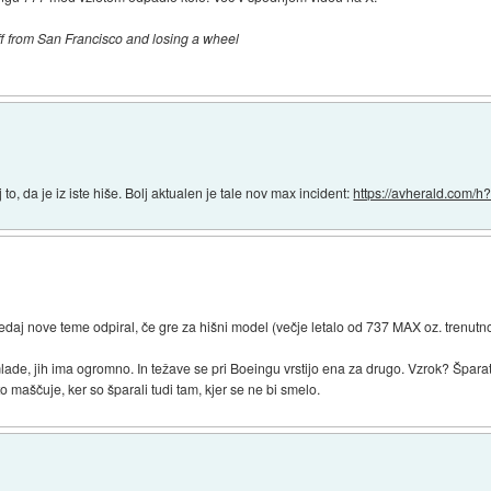
off from San Francisco and losing a wheel
o, da je iz iste hiše. Bolj aktualen je tale nov max incident:
https://avherald.com/h
edaj nove teme odpiral, če gre za hišni model (večje letalo od 737 MAX oz. trenutn
lade, jih ima ogromno. In težave se pri Boeingu vrstijo ena za drugo. Vzrok? Šparat 
o maščuje, ker so šparali tudi tam, kjer se ne bi smelo.