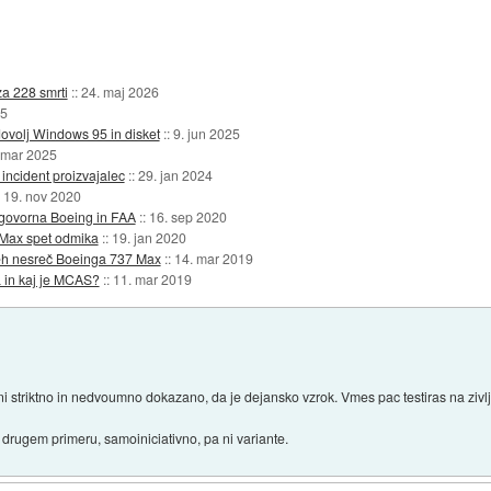
a 228 smrti
::
24. maj 2026
25
ovolj Windows 95 in disket
::
9. jun 2025
 mar 2025
 incident proizvajalec
::
29. jan 2024
:
19. nov 2020
govorna Boeing in FAA
::
16. sep 2020
 Max spet odmika
::
19. jan 2020
beh nesreč Boeinga 737 Max
::
14. mar 2019
 in kaj je MCAS?
::
11. mar 2019
i striktno in nedvoumno dokazano, da je dejansko vzrok. Vmes pac testiras na zivlj
o drugem primeru, samoiniciativno, pa ni variante.