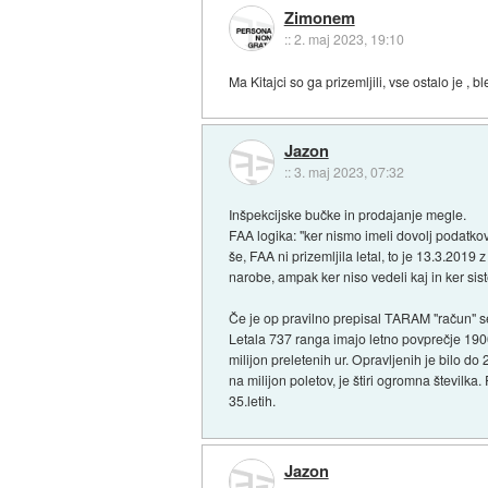
Zimonem
::
2. maj 2023, 19:10
Ma Kitajci so ga prizemljili, vse ostalo je , ble
Jazon
::
3. maj 2023, 07:32
Inšpekcijske bučke in prodajanje megle.
FAA logika: "ker nismo imeli dovolj podatkov 
še, FAA ni prizemljila letal, to je 13.3.2019
narobe, ampak ker niso vedeli kaj in ker sist
Če je op pravilno prepisal TARAM "račun" se 
Letala 737 ranga imajo letno povprečje 1900 
milijon preletenih ur. Opravljenih je bilo do
na milijon poletov, je štiri ogromna številka
35.letih.
Jazon