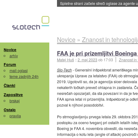
Spletne strani začele streči oglase za agente
Novice
»
Znanost in tehnologij
Novice
FAA je pri prizemljitvi Boeinga
arhiv
Matej Huš
::
2. maj 2023
ob 17:03
Znanost in 
Forum
Slo-Tech
- Generalni inšpektorat ameriškega min
mali oglasi
ukrepanja Uprave za letalstvo (FAA) ob strmoglav
teme zadnjih 24h
2019. Ugotovili so, da je agencija sicer delovala 
Članki
nekaterih točkah preveč ohlapna in zastarela. Če
nesrečah opozarjali, da sta povezani in da je tv
Zaposlitve
FAA sprva letal ni prizemljila. Inšpektorat je odk
brskaj
pozval k njihovi posodobitvi.
Ostalo
pravila
Po strmoglavljenju prvega letala 29. oktobra 201
postopku za oceno tveganj pri ostalih letalih iste
Boeing je FAA 4. novembra obvestil, da nesreča 
informacija o kotu leta (angle of attack) povzro