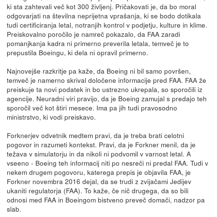
ki sta zahtevali več kot 300 življenj. Pričakovati je, da bo moral
odgovarjati na številna neprijetna vprašanja, ki se bodo dotikala
tudi certificiranja letal, notranjih kontrol v podjetju, kulture in klime.
Preiskovalno poročilo je namreč pokazalo, da FAA zaradi
pomanjkanja kadra ni primerno preverila letala, temveč je to
prepustila Boeingu, ki dela ni opravil primerno.
Najnovejše razkritje pa kaže, da Boeing ni bil samo površen,
temveč je namerno skrival določene informacije pred FAA. FAA že
preiskuje ta novi podatek in bo ustrezno ukrepala, so sporočili iz
agencije. Neuradni viri pravijo, da je Boeing zamujal s predajo teh
sporočil več kot štiri mesece. Ima pa jih tudi pravosodno
ministrstvo, ki vodi preiskavo.
Forknerjev odvetnik medtem pravi, da je treba brati celotni
pogovor in razumeti kontekst. Pravi, da je Forkner menil, da je
težava v simulatorju in da nikoli ni podvomil v varnost letal. A
vseeno - Boeing teh informacij niti po nesreči ni predal FAA. Tudi v
nekem drugem pogovoru, katerega prepis je objavila FAA, je
Forkner novembra 2016 dejal, da se trudi z zvijačami Jedijev
ukaniti regulatorja (FAA). To kaže, če nič drugega, da so bili
odnosi med FAA in Boeingom bistveno preveč domači, nadzor pa
slab.