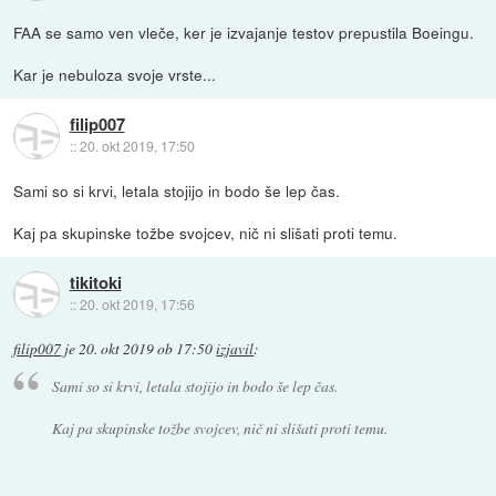
FAA se samo ven vleče, ker je izvajanje testov prepustila Boeingu.
Kar je nebuloza svoje vrste...
filip007
::
20. okt 2019, 17:50
Sami so si krvi, letala stojijo in bodo še lep čas.
Kaj pa skupinske tožbe svojcev, nič ni slišati proti temu.
tikitoki
::
20. okt 2019, 17:56
filip007
je
20. okt 2019 ob 17:50
izjavil
:
Sami so si krvi, letala stojijo in bodo še lep čas.
Kaj pa skupinske tožbe svojcev, nič ni slišati proti temu.