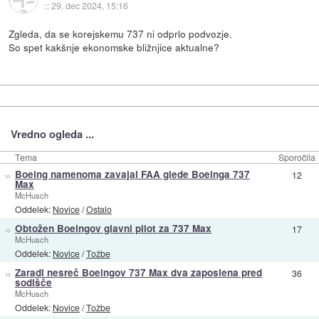
::
29. dec 2024, 15:16
Zgleda, da se korejskemu 737 ni odprlo podvozje.
So spet kakšnje ekonomske bližnjice aktualne?
Vredno ogleda ...
Tema
Sporočila
»
Boeing namenoma zavajal FAA glede Boeinga 737
12
Max
McHusch
Oddelek:
Novice
/
Ostalo
»
Obtožen Boeingov glavni pilot za 737 Max
17
McHusch
Oddelek:
Novice
/
Tožbe
»
Zaradi nesreč Boeingov 737 Max dva zaposlena pred
36
sodišče
McHusch
Oddelek:
Novice
/
Tožbe