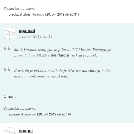
Zgodovina sprememb…
predlagal izbris:
thramos
(
20. okt 2019 ob 20:31
)
egamad
::
20. okt 2019, 20:18
Mark Forkner, tedaj glavni pilot za 737 Max pri Boeingu, je
zapisal, da je MCAS v
simulatorji
večkrat ponorel.
Pravi, da je Forkner menil, da je težava v
simulatorji
in da
nikoli ni podvomil v varnost letal.
Cmon.
Zgodovina sprememb…
spremenil:
egamad
(
20. okt 2019 ob 20:18
)
spaget