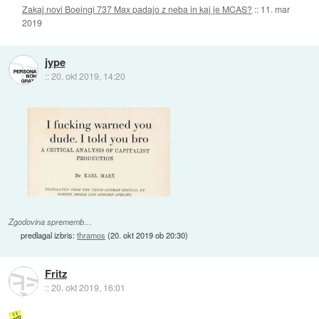
Zakaj novi Boeingi 737 Max padajo z neba in kaj je MCAS?
::
11. mar
2019
jype
::
20. okt 2019, 14:20
Zgodovina sprememb…
predlagal izbris:
thramos
(
20. okt 2019 ob 20:30
)
Fritz
::
20. okt 2019, 16:01