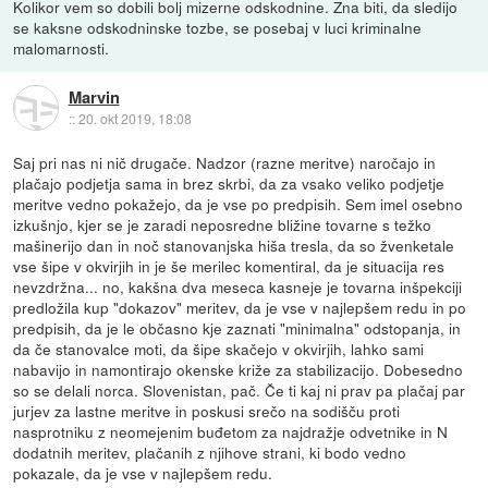
Kolikor vem so dobili bolj mizerne odskodnine. Zna biti, da sledijo
se kaksne odskodninske tozbe, se posebaj v luci kriminalne
malomarnosti.
Marvin
::
20. okt 2019, 18:08
Saj pri nas ni nič drugače. Nadzor (razne meritve) naročajo in
plačajo podjetja sama in brez skrbi, da za vsako veliko podjetje
meritve vedno pokažejo, da je vse po predpisih. Sem imel osebno
izkušnjo, kjer se je zaradi neposredne bližine tovarne s težko
mašinerijo dan in noč stanovanjska hiša tresla, da so žvenketale
vse šipe v okvirjih in je še merilec komentiral, da je situacija res
nevzdržna... no, kakšna dva meseca kasneje je tovarna inšpekciji
predložila kup "dokazov" meritev, da je vse v najlepšem redu in po
predpisih, da je le občasno kje zaznati "minimalna" odstopanja, in
da če stanovalce moti, da šipe skačejo v okvirjih, lahko sami
nabavijo in namontirajo okenske križe za stabilizacijo. Dobesedno
so se delali norca. Slovenistan, pač. Če ti kaj ni prav pa plačaj par
jurjev za lastne meritve in poskusi srečo na sodišču proti
nasprotniku z neomejenim buđetom za najdražje odvetnike in N
dodatnih meritev, plačanih z njihove strani, ki bodo vedno
pokazale, da je vse v najlepšem redu.