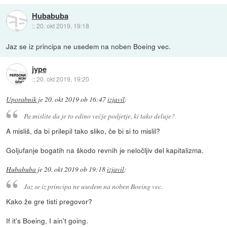
Hubabuba
::
20. okt 2019, 19:18
Jaz se iz principa ne usedem na noben Boeing vec.
jype
::
20. okt 2019, 19:20
Uporabnik
je
20. okt 2019 ob 16:47
izjavil
:
Pa mislite da je to edino večje podjetje, ki tako deluje?
A misliš, da bi prilepil tako sliko, če bi si to mislil?
Goljufanje bogatih na škodo revnih je neločljiv del kapitalizma.
Hubabuba
je
20. okt 2019 ob 19:18
izjavil
:
Jaz se iz principa ne usedem na noben Boeing vec.
Kako že gre tisti pregovor?
If it's Boeing, I ain't going.