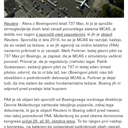
- Afera z Boeingovimi letali 737 Max, ki jo je sprožilo
Reuters
strmoglavljenje dveh letal zaradi ponorelega sistema MCAS, je
dobila nov zagon
s sporočili med zaposlenimi
, ki jih je
objavil
. Sporočila iz leta 2016, ko se je MCAS še razvijal, kažejo,
Reuters
da so vedeli za težave, a so jih agenciji za civilno letalstvo (FAA)
namerno prikrivali in jo zavajali. Mark Forkner, tedaj glavni pilot za
737 Max pri Boeingu, je zapisal, da je MCAS v simulatorju večkrat
ponorel. Priznal je, da je regulatorju (nehote) lagal. Patrik
Gustavsson, sedanji glavni pilot za 737 in tedaj eden izmed
pilotov, odvrnil, da to ni bila laž, ker (Boeingovi piloti) niso bili
obveščeni o podrobnostih delovanja MCAS-a. Forkner je dejal
tudi, da ima sistem še vedno fundamentalne težave. Boeing jih ni
odpravil pred predajo letal kupcem.
FAA je ob objavi teh sporočil od Boeingovega izvršnega direktorja
Dennis Muilenburga zahtevala takojšnja pojasnila, zakaj tega
dokumenta, ki ga je objavil Reuters in Boeing odkril pred meseci,
niso takoj posredovali FAA. Muilenburg bo pred obema domovoma
kongresa
pričal 29. ali 30. oktobra letos
. To bo njegov prvi nastop
v kongresu, na katerem bo pojasnjeval podrobnosti obeh nesreč,