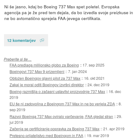
Ni še jasno, kdaj bo Boeing 737 Max spet poletel. Evropska
agencija pa je že pred tem dejala, da bo izvedla svoje preizkuse in
ne bo avtomatično sprejela FAA-jevega certifikata.
12 komentarjev
Preberite si še…
FAA predlaga milijonsko globo za Boeing
::
17. sep 2025
Boeingovi 737 Max 9 prizemljeni
::
7. jan 2024
Obtožen Boeingov glavni pilot za 737 Max
::
16. okt 2021
Zakaj je moral oditi Boeingov izvršni direktor
::
24. dec 2019
Boeing razmišlja o začasni ustavitvi proizvodnje 737 Max
::
16. dec
2019
EU še ni zadovoljna z Boeingom 737 Max in ne bo verjela ZDA
::
8.
sep 2019
Razvoj Boeinga 737 Max oviralo varčevanje, FAA gledal stran
::
29.
jul 2019
Začenja se certificiranje popravka za Boeing 737 Max
::
21. apr 2019
Pretesno prijateljstvo med Boeingom in FAA
::
19. mar 2019