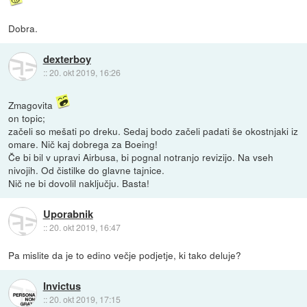
Dobra.
dexterboy
::
20. okt 2019, 16:26
Zmagovita
on topic;
začeli so mešati po dreku. Sedaj bodo začeli padati še okostnjaki iz
omare. Nič kaj dobrega za Boeing!
Če bi bil v upravi Airbusa, bi pognal notranjo revizijo. Na vseh
nivojih. Od čistilke do glavne tajnice.
Nič ne bi dovolil naključju. Basta!
Uporabnik
::
20. okt 2019, 16:47
Pa mislite da je to edino večje podjetje, ki tako deluje?
Invictus
::
20. okt 2019, 17:15