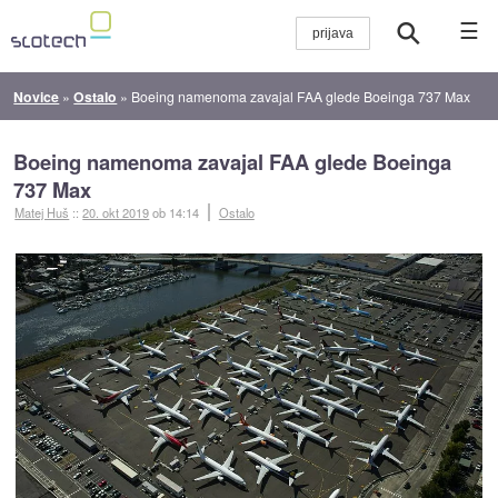
☰
Novice
»
Ostalo
»
Boeing namenoma zavajal FAA glede Boeinga 737 Max
Boeing namenoma zavajal FAA glede Boeinga
737 Max
Matej Huš
::
20. okt 2019
ob 14:14
Ostalo