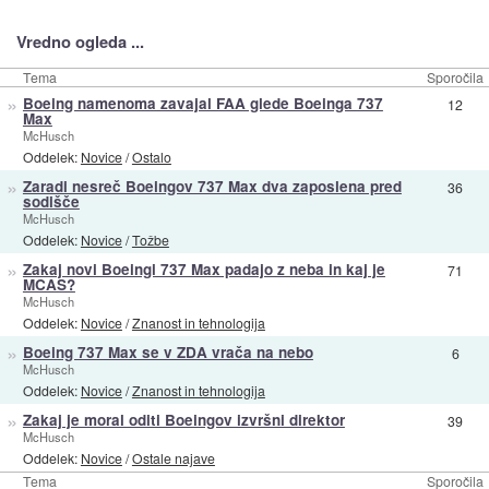
Vredno ogleda ...
Tema
Sporočila
»
Boeing namenoma zavajal FAA glede Boeinga 737
12
Max
McHusch
Oddelek:
Novice
/
Ostalo
»
Zaradi nesreč Boeingov 737 Max dva zaposlena pred
36
sodišče
McHusch
Oddelek:
Novice
/
Tožbe
»
Zakaj novi Boeingi 737 Max padajo z neba in kaj je
71
MCAS?
McHusch
Oddelek:
Novice
/
Znanost in tehnologija
»
Boeing 737 Max se v ZDA vrača na nebo
6
McHusch
Oddelek:
Novice
/
Znanost in tehnologija
»
Zakaj je moral oditi Boeingov izvršni direktor
39
McHusch
Oddelek:
Novice
/
Ostale najave
Tema
Sporočila