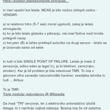
https://aviation.stackexchange.com/ques...
in meri vpadni kot letala. MCAS je bilo možno izklopiti vedno -
VENDAR:
a) si relativno hitro (5-7 sek) moral ugotoviti, zakaj je letalo
strmoglavilo
b) ko je bilo letalo globoko v pikiranju, nisi imel fizične moči krmila
potegniti nazaj
c) kot plan (B) si lahko preklopil avioniko na drugi senzor - letalo se
je izravnalo samo od sebe
In tudi ni bilo SINGLE POINT OF FAILURE. Letalo je imelo 2
senszorja, edino eden je lagal (t.j. je bi blokiran, zamrznjen,
strošen). Kar je bil problem je bila odsotnost TMR. To ima v
glavnem ultra zanesljiv računalnmiški hardver, vesoljska tehnika in
tudi ... Airbus
To je TMR:
Triple modular redundancy @ Wikipedia
Da imaš *TRI* senzorje, ter z elektroniko avtomatično izločiš
tistega, ki z meritvijo najbolj odstopa. Boeing ima že od začetne