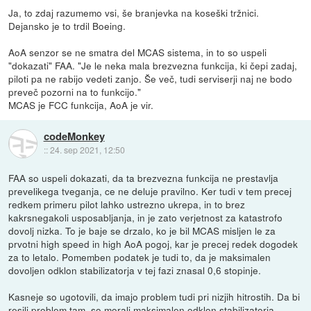
Ja, to zdaj razumemo vsi, še branjevka na koseški tržnici.
Dejansko je to trdil Boeing.
AoA senzor se ne smatra del MCAS sistema, in to so uspeli
"dokazati" FAA. "Je le neka mala brezvezna funkcija, ki čepi zadaj,
piloti pa ne rabijo vedeti zanjo. Še več, tudi serviserji naj ne bodo
preveč pozorni na to funkcijo."
MCAS je FCC funkcija, AoA je vir.
codeMonkey
::
24. sep 2021, 12:50
FAA so uspeli dokazati, da ta brezvezna funkcija ne prestavlja
prevelikega tveganja, ce ne deluje pravilno. Ker tudi v tem precej
redkem primeru pilot lahko ustrezno ukrepa, in to brez
kakrsnegakoli usposabljanja, in je zato verjetnost za katastrofo
dovolj nizka. To je baje se drzalo, ko je bil MCAS misljen le za
prvotni high speed in high AoA pogoj, kar je precej redek dogodek
za to letalo. Pomemben podatek je tudi to, da je maksimalen
dovoljen odklon stabilizatorja v tej fazi znasal 0,6 stopinje.
Kasneje so ugotovili, da imajo problem tudi pri nizjih hitrostih. Da bi
resili problem tam, so morali maksimalen odklon stabilizatorja