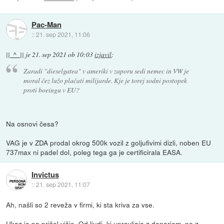
Pac-Man
::
21. sep 2021, 11:06
||_^_||
je
21. sep 2021 ob 10:03
izjavil
:
Zaradi "dieselgatea" v ameriki v zaporu sedi nemec in VW je
moral čez lužo plačati milijarde. Kje je torej sodni postopek
proti boeingu v EU?
Na osnovi česa?
VAG je v ZDA prodal okrog 500k vozil z goljufivimi dizli, noben EU
737max ni padel dol, poleg tega ga je certificirala EASA.
Invictus
::
21. sep 2021, 11:07
Ah, našli so 2 reveža v firmi, ki sta kriva za vse.
Ukaz je pa prišel višje. Od ljudi, ki upravljajo z denarjem, ne z