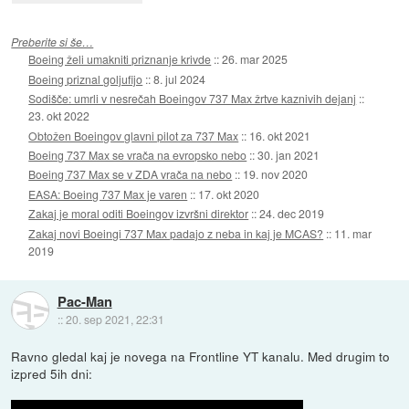
Preberite si še…
Boeing želi umakniti priznanje krivde
::
26. mar 2025
Boeing priznal goljufijo
::
8. jul 2024
Sodišče: umrli v nesrečah Boeingov 737 Max žrtve kaznivih dejanj
::
23. okt 2022
Obtožen Boeingov glavni pilot za 737 Max
::
16. okt 2021
Boeing 737 Max se vrača na evropsko nebo
::
30. jan 2021
Boeing 737 Max se v ZDA vrača na nebo
::
19. nov 2020
EASA: Boeing 737 Max je varen
::
17. okt 2020
Zakaj je moral oditi Boeingov izvršni direktor
::
24. dec 2019
Zakaj novi Boeingi 737 Max padajo z neba in kaj je MCAS?
::
11. mar
2019
Pac-Man
::
20. sep 2021, 22:31
Ravno gledal kaj je novega na Frontline YT kanalu. Med drugim to
izpred 5ih dni: