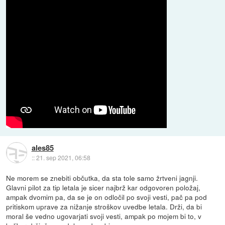
ales85
::
21. sep 2021, 06:58
Ne morem se znebiti občutka, da sta tole samo žrtveni jagnji.
Glavni pilot za tip letala je sicer najbrž kar odgovoren položaj,
ampak dvomim pa, da se je on odločil po svoji vesti, pač pa pod
pritiskom uprave za nižanje stroškov uvedbe letala. Drži, da bi
moral še vedno ugovarjati svoji vesti, ampak po mojem bi to, v