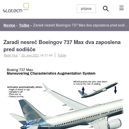
☰
Novice
»
Tožbe
»
Zaradi nesreč Boeingov 737 Max dva zaposlena pred sodišče
Zaradi nesreč Boeingov 737 Max dva zaposlena
pred sodišče
Matej Huš
::
20. sep 2021
ob 21:49
Tožbe