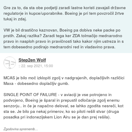
Gre za to, da sta obe podjetji zaradi lastne koristi zavajali državne
regulatorje in kupce/uporabnike. Boeing je pri tem povzročil žrtve
tukaj in zdaj.
VW je bil drastično kaznovan, Boeing pa dobiva neke packe po
prstih. Zakaj razlika? Zaradi tega ker ZDA tolmačijo mednarodno
pravo in nasploh pravo in pravičnosti tako kakor njim ustreza in s
tem dobesedno podirajo mednarodni red in vladavino prava.
Step2en Wolf
::
22. sep 2021, 15:00
MCAS je bilo moč izklopiti zgolj v nadgrajenih, doplačljivih različici
Maxa - dobesedno doplačljiv gumb.
SINGLE POINT OF FAILURE - v aviaciji je vse potrojeno in
podvojeno, Boeing je šparal in prepustil odločanje zgolj enemu
senzorju.. in če je napačno deloval, se lahko zgodita nesreči, kot
sta se. Je bilo pa nekaj primerov, ko so piloti rešili stvar (druga
posadka pri indonezijskem Lion Airu se je dan prej rešila).
Zgodovina sprememb…