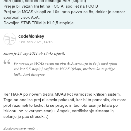
AoA (pilot), sodi let od desnega AoA (kopilot)
Prej je bil vezan lihi let na FCC A, sodi let na FCC B
Prej se je MCAS vklopil za 10s, nato pavza za 5s, dokler je senzor
sporočal visok AoA.
Dovoljen STAB TRIM je bil 2,5 stopinje
codeMonkey
::
23. sep 2021, 14:16
Jazon
je
23. sep 2021 ob 13:45
izjavil
:
Po novem je MCAS vezan na oba AoA senzorja in če je med njimi
več kot 5,5 stopinj razlike se MCAS izklopi, medtem ko se prižge
lučka AoA disagree.
Ker HARA po novem tretira MCAS kot varnostno kriticen sistem.
Tega pa analiza prej ni smela pokazati, ker bi to pomenilo, da mora
pilot razumeti to lucko, ki se prizge, in tudi obnasanje letala po
izklopu, oz. v varnem stanju. Ampak, certificiranje sistema in
solanje je pac strosek. :)
Zgodovina sprememb…