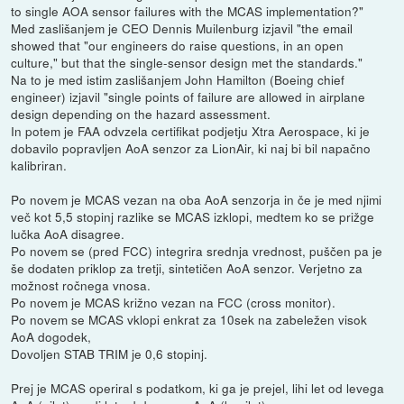
to single AOA sensor failures with the MCAS implementation?"
Med zaslišanjem je CEO Dennis Muilenburg izjavil "the email
showed that "our engineers do raise questions, in an open
culture," but that the single-sensor design met the standards."
Na to je med istim zaslišanjem John Hamilton (Boeing chief
engineer) izjavil "single points of failure are allowed in airplane
design depending on the hazard assessment.
In potem je FAA odvzela certifikat podjetju Xtra Aerospace, ki je
dobavilo popravljen AoA senzor za LionAir, ki naj bi bil napačno
kalibriran.
Po novem je MCAS vezan na oba AoA senzorja in če je med njimi
več kot 5,5 stopinj razlike se MCAS izklopi, medtem ko se prižge
lučka AoA disagree.
Po novem se (pred FCC) integrira srednja vrednost, puščen pa je
še dodaten priklop za tretji, sintetičen AoA senzor. Verjetno za
možnost ročnega vnosa.
Po novem je MCAS križno vezan na FCC (cross monitor).
Po novem se MCAS vklopi enkrat za 10sek na zabeležen visok
AoA dogodek,
Dovoljen STAB TRIM je 0,6 stopinj.
Prej je MCAS operiral s podatkom, ki ga je prejel, lihi let od levega