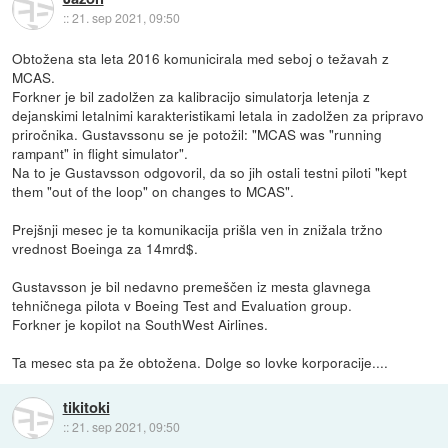
::
21. sep 2021, 09:50
Obtožena sta leta 2016 komunicirala med seboj o težavah z
MCAS.
Forkner je bil zadolžen za kalibracijo simulatorja letenja z
dejanskimi letalnimi karakteristikami letala in zadolžen za pripravo
priročnika. Gustavssonu se je potožil: "MCAS was "running
rampant" in flight simulator".
Na to je Gustavsson odgovoril, da so jih ostali testni piloti "kept
them "out of the loop" on changes to MCAS".
Prejšnji mesec je ta komunikacija prišla ven in znižala tržno
vrednost Boeinga za 14mrd$.
Gustavsson je bil nedavno premeščen iz mesta glavnega
tehničnega pilota v Boeing Test and Evaluation group.
Forkner je kopilot na SouthWest Airlines.
Ta mesec sta pa že obtožena. Dolge so lovke korporacije....
tikitoki
::
21. sep 2021, 09:50