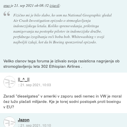
srus
je
21. sep 2021 ob 08:32
izjavil
:
Fizično mi je bilo slabo, ko sem na National Geographic gledal
Air Crash Investigation epizodo o strmoglavljenju
indonezijskega letala. Koliko sprenevedanja, prikritega
namigovanja na postopke pilotov in indonezijske družbe,
perfidnega izogibanja reči bobu bob. Whitewashing v svoji
najboljši izdaji, kot da bi Boeing sponzoriral epizodo.
Veliko clanov tega foruma je izlivalo svoja rasisticna nagnjenja ob
stromoglavljenju leta 302 Ethiopian Airlines .
||_^_||
::
21. sep 2021, 10:03
Zaradi "dieselgatea" v ameriki v zaporu sedi nemec in VW je moral
čez lužo plačati milijarde. Kje je torej sodni postopek proti boeingu
v EU?
Jazon
::
21. sep 2021, 10:10