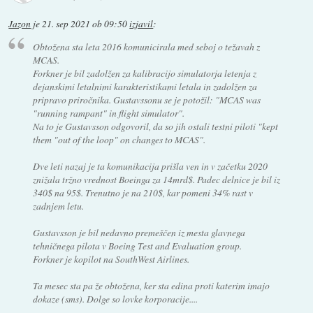
Jazon
je
21. sep 2021 ob 09:50
izjavil
:
Obtožena sta leta 2016 komunicirala med seboj o težavah z
MCAS.
Forkner je bil zadolžen za kalibracijo simulatorja letenja z
dejanskimi letalnimi karakteristikami letala in zadolžen za
pripravo priročnika. Gustavssonu se je potožil: "MCAS was
"running rampant" in flight simulator".
Na to je Gustavsson odgovoril, da so jih ostali testni piloti "kept
them "out of the loop" on changes to MCAS".
Dve leti nazaj je ta komunikacija prišla ven in v začetku 2020
znižala tržno vrednost Boeinga za 14mrd$. Padec delnice je bil iz
340$ na 95$. Trenutno je na 210$, kar pomeni 34% rast v
zadnjem letu.
Gustavsson je bil nedavno premeščen iz mesta glavnega
tehničnega pilota v Boeing Test and Evaluation group.
Forkner je kopilot na SouthWest Airlines.
Ta mesec sta pa že obtožena, ker sta edina proti katerim imajo
dokaze (sms). Dolge so lovke korporacije....