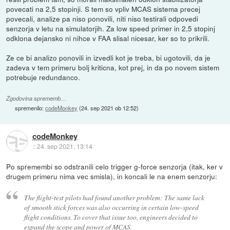
povecati na 2,5 stopinji. S tem so vpliv MCAS sistema precej
povecali, analize pa niso ponovili, niti niso testirali odpovedi
senzorja v letu na simulatorjih. Za low speed primer in 2,5 stopinj
odklona dejansko ni nihce v FAA slisal nicesar, ker so to prikrili.
Ze ce bi analizo ponovili in izvedli kot je treba, bi ugotovili, da je
zadeva v tem primeru bolj kriticna, kot prej, in da po novem sistem
potrebuje redundanco.
Zgodovina sprememb…
spremenilo:
codeMonkey
(
24. sep 2021 ob 12:52
)
codeMonkey
::
24. sep 2021, 13:14
Po spremembi so odstranili celo trigger g-force senzorja (itak, ker v
drugem primeru nima vec smisla), in koncali le na enem senzorju:
The flight-test pilots had found another problem: The same lack
of smooth stick forces was also occurring in certain low-speed
flight conditions. To cover that issue too, engineers decided to
expand the scope and power of MCAS.