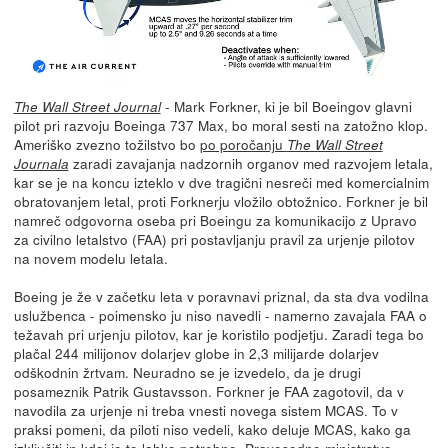
- Mark Forkner, ki je bil Boeingov glavni
The Wall Street Journal
pilot pri razvoju Boeinga 737 Max, bo moral sesti na zatožno klop.
Ameriško zvezno tožilstvo bo
po poročanju
The Wall Street
zaradi zavajanja nadzornih organov med razvojem letala,
Journala
kar se je na koncu izteklo v dve tragični nesreči med komercialnim
obratovanjem letal, proti Forknerju vložilo obtožnico. Forkner je bil
namreč odgovorna oseba pri Boeingu za komunikacijo z Upravo
za civilno letalstvo (FAA) pri postavljanju pravil za urjenje pilotov
na novem modelu letala.
Boeing je že v začetku leta v poravnavi priznal, da sta dva vodilna
uslužbenca - poimensko ju niso navedli - namerno zavajala FAA o
težavah pri urjenju pilotov, kar je koristilo podjetju. Zaradi tega bo
plačal 244 milijonov dolarjev globe in 2,3 milijarde dolarjev
odškodnin žrtvam. Neuradno se je izvedelo, da je drugi
posameznik Patrik Gustavsson. Forkner je FAA zagotovil, da v
navodila za urjenje ni treba vnesti novega sistem MCAS. To v
praksi pomeni, da piloti niso vedeli, kako deluje MCAS, kako ga
izključiti in kdaj je to lahko potrebno. Pravosodno ministrstvo,