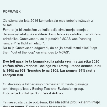
POPRAVEK:
Obtožena sta leta 2016 komunicirala med seboj o težavah z
MCAS.
Forkner je bil zadolžen za kalibracijo simulatorja letenja z
dejanskimi letalnimi karakteristikami letala in zadolžen za pripravo
priročnika. Gustavssonu se je potožil: "MCAS was "running
rampant" in flight simulator".
Na to je Gustavsson odgovoril, da so jih ostali testni piloti "kept
them "out of the loop" on changes to MCAS".
Dve leti nazaj je ta komunikacija prišla ven in v začetku 2020
znižala tržno vrednost Boeinga za 14mrd$. Padec delnice je bil
iz 340$ na 95$. Trenutno je na 210$, kar pomeni 34% rast v
zadnjem letu.
Gustavsson je bil nedavno premeščen iz mesta glavnega
tehničnega pilota v Boeing Test and Evaluation group.
Forkner je kopilot na SouthWest Airlines.
Ta mesec sta pa že obtožena,
ker sta edina proti katerim imajo
. Dolge so lovke korporacije....
dokaze (sms)