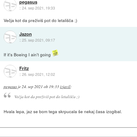
pegasus
::
24. sep 2021, 19:33
Večja kot da preživiš pot do letališča ;)
Jazon
::
25. sep 2021, 09:17
If it's Boeing I ain't going
Fritz
::
26. sep 2021, 12:02
pegasus
je
24. sep 2021 ob 19:33
izjavil
:
Večja kot da preživiš pot do letališča ;)
Hvala lepa, jaz se bom tega skrpucala še nekaj časa izogibal.