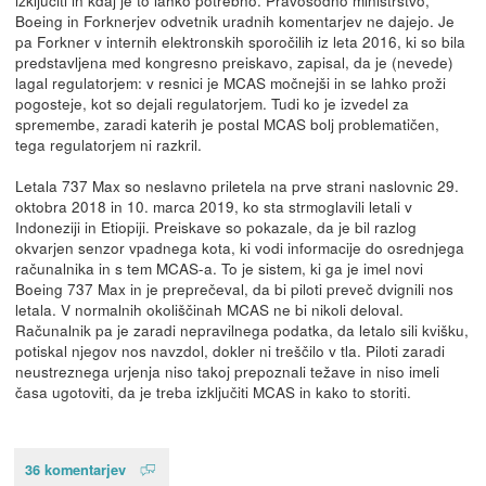
Boeing in Forknerjev odvetnik uradnih komentarjev ne dajejo. Je
pa Forkner v internih elektronskih sporočilih iz leta 2016, ki so bila
predstavljena med kongresno preiskavo, zapisal, da je (nevede)
lagal regulatorjem: v resnici je MCAS močnejši in se lahko proži
pogosteje, kot so dejali regulatorjem. Tudi ko je izvedel za
spremembe, zaradi katerih je postal MCAS bolj problematičen,
tega regulatorjem ni razkril.
Letala 737 Max so neslavno priletela na prve strani naslovnic 29.
oktobra 2018 in 10. marca 2019, ko sta strmoglavili letali v
Indoneziji in Etiopiji. Preiskave so pokazale, da je bil razlog
okvarjen senzor vpadnega kota, ki vodi informacije do osrednjega
računalnika in s tem MCAS-a. To je sistem, ki ga je imel novi
Boeing 737 Max in je preprečeval, da bi piloti preveč dvignili nos
letala. V normalnih okoliščinah MCAS ne bi nikoli deloval.
Računalnik pa je zaradi nepravilnega podatka, da letalo sili kvišku,
potiskal njegov nos navzdol, dokler ni treščilo v tla. Piloti zaradi
neustreznega urjenja niso takoj prepoznali težave in niso imeli
časa ugotoviti, da je treba izključiti MCAS in kako to storiti.
36 komentarjev