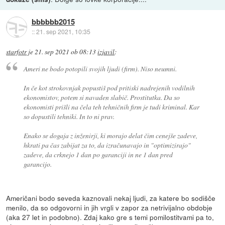
bbbbbb2015
::
21. sep 2021, 10:35
starfotr
je
21. sep 2021 ob 08:13
izjavil
:
Ameri ne bodo potopili svojih ljudi (firm). Niso neumni.
In če kot strokovnjak popustiš pod pritiski nadrejenih vodilnih
ekonomistov, potem si navaden slabič. Prostitutka. Da so
ekonomisti prišli na čela teh tehničnih firm je tudi kriminal. Kar
so dopustili tehniki. In to ni prav.
Enako se dogaja z inženirji, ki morajo delat čim cenejše zadeve,
hkrati pa čas zabijat za to, da izračunavajo in "optimizirajo"
zadeve, da crknejo 1 dan po garanciji in ne 1 dan pred
garancijo.
Američani bodo seveda kaznovali nekaj ljudi, za katere bo sodišče
menilo, da so odgovorni in jih vrgli v zapor za netrivijalno obdobje
(aka 27 let in podobno). Zdaj kako gre s temi pomilostitvami pa to,