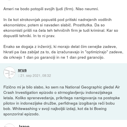
Ameri ne bodo potopili svojih ljudi (firm). Niso neumni.
In če kot strokovnjak popustiš pod pritiski nadrejenih vodilnih
ekonomistov, potem si navaden slabič. Prostitutka. Da so
ekonomisti prišli na čela teh tehničnih firm je tudi kriminal. Kar so
dopustili tehniki. In to ni prav.
Enako se dogaja z inženirji, ki morajo delat čim cenejše zadeve,
hkrati pa čas zabijat za to, da izračunavajo in "optimizirajo" zadeve,
da crknejo 1 dan po garanciji in ne 1 dan pred garancijo.
srus
::
21. sep 2021, 08:32
Fizično mi je bilo slabo, ko sem na National Geographic gledal Air
Crash Investigation epizodo o strmoglavljenju indonezijskega
letala. Koliko sprenevedanja, prikritega namigovanja na postopke
pilotov in indonezijske družbe, perfidnega izogibanja reči bobu
bob. Whitewashing v svoji najboljši izdaji, kot da bi Boeing
sponzoriral epizodo.
Jazon