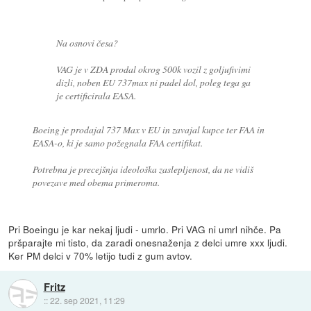
Na osnovi česa?
VAG je v ZDA prodal okrog 500k vozil z goljufivimi
dizli, noben EU 737max ni padel dol, poleg tega ga
je certificirala EASA.
Boeing je prodajal 737 Max v EU in zavajal kupce ter FAA in
EASA-o, ki je samo požegnala FAA certifikat.
Potrebna je precejšnja ideološka zaslepljenost, da ne vidiš
povezave med obema primeroma.
Pri Boeingu je kar nekaj ljudi - umrlo. Pri VAG ni umrl nihče. Pa
pršparajte mi tisto, da zaradi onesnaženja z delci umre xxx ljudi.
Ker PM delci v 70% letijo tudi z gum avtov.
Fritz
::
22. sep 2021, 11:29