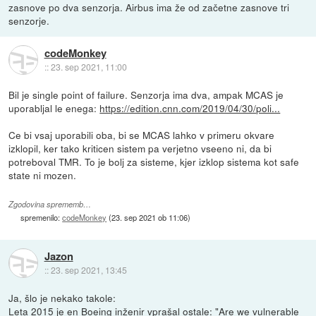
zasnove po dva senzorja. Airbus ima že od začetne zasnove tri
senzorje.
codeMonkey
::
23. sep 2021, 11:00
Bil je single point of failure. Senzorja ima dva, ampak MCAS je
uporabljal le enega:
https://edition.cnn.com/2019/04/30/poli...
Ce bi vsaj uporabili oba, bi se MCAS lahko v primeru okvare
izklopil, ker tako kriticen sistem pa verjetno vseeno ni, da bi
potreboval TMR. To je bolj za sisteme, kjer izklop sistema kot safe
state ni mozen.
Zgodovina sprememb…
spremenilo:
codeMonkey
(
23. sep 2021 ob 11:06
)
Jazon
::
23. sep 2021, 13:45
Ja, šlo je nekako takole:
Leta 2015 je en Boeing inženir vprašal ostale: "Are we vulnerable