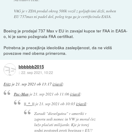
VAG je v ZDA prodal okrog 500k vozil z goljufivimi dizli, noben
EU 737max ni padel dol, poleg tega ga je certificirala EASA.
Boeing je prodajal 737 Max v EU in zavajal kupce ter FAA in EASA-
o, ki je samo požegnala FAA certifikat.
Potrebna je precejšnja ideološka zaslepljenost, da ne vidiš
povezave med obema primeroma.
bbbbbb2015
::
22. sep 2021, 10:22
Fritz
je
21. sep 2021 ob 13:17
izjavil
:
Pac-Man
je
21. sep 2021 ob 11:06
izjavil
:
||_^_||
je
21. sep 2021 ob 10:03
izjavil
:
Zaradi "dieselgatea" v ameriki v
zaporu sedi nemec in VW je moral čez
lužo plačati milijarde. Kje je torej
sodni postopek proti boeingu v EU?