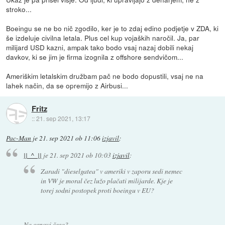
stroko...
Boeingu se ne bo nič zgodilo, ker je to zdaj edino podjetje v ZDA, ki
še izdeluje civilna letala. Plus cel kup vojaških naročil. Ja, par
milijard USD kazni, ampak tako bodo vsaj nazaj dobili nekaj
davkov, ki se jim je firma izognila z offshore sendvičom...
Ameriškim letalskim družbam pač ne bodo dopustili, vsaj ne na
lahek način, da se opremijo z Airbusi...
Fritz
::
21. sep 2021, 13:17
Pac-Man
je
21. sep 2021 ob 11:06
izjavil
:
||_^_||
je
21. sep 2021 ob 10:03
izjavil
:
Zaradi "dieselgatea" v ameriki v zaporu sedi nemec
in VW je moral čez lužo plačati milijarde. Kje je
torej sodni postopek proti boeingu v EU?
Na osnovi česa?