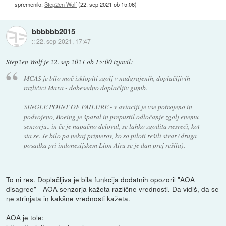
spremenilo:
Step2en Wolf
(
22. sep 2021 ob 15:06
)
bbbbbb2015
::
22. sep 2021, 17:47
Step2en Wolf
je
22. sep 2021 ob 15:00
izjavil
:
MCAS je bilo moč izklopiti zgolj v nadgrajenih, doplačljivih
različici Maxa - dobesedno doplačljiv gumb.
SINGLE POINT OF FAILURE - v aviaciji je vse potrojeno in
podvojeno, Boeing je šparal in prepustil odločanje zgolj enemu
senzorju.. in če je napačno deloval, se lahko zgodita nesreči, kot
sta se. Je bilo pa nekaj primerov, ko so piloti rešili stvar (druga
posadka pri indonezijskem Lion Airu se je dan prej rešila).
To ni res. Doplačljiva je bila funkcija dodatnih opozoril "AOA
disagree" - AOA senzorja kažeta različne vrednosti. Da vidiš, da se
ne strinjata in kakšne vrednosti kažeta.
AOA je tole: