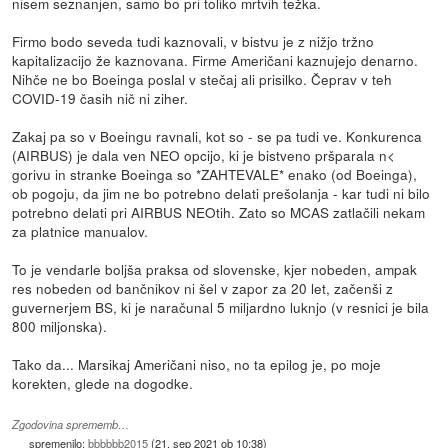
nisem seznanjen, samo bo pri toliko mrtvih težka.
Firmo bodo seveda tudi kaznovali, v bistvu je z nižjo tržno
kapitalizacijo že kaznovana. Firme Američani kaznujejo denarno.
Nihče ne bo Boeinga poslal v stečaj ali prisilko. Čeprav v teh
COVID-19 časih nič ni ziher.
Zakaj pa so v Boeingu ravnali, kot so - se pa tudi ve. Konkurenca
(AIRBUS) je dala ven NEO opcijo, ki je bistveno pršparala n<
gorivu in stranke Boeinga so *ZAHTEVALE* enako (od Boeinga),
ob pogoju, da jim ne bo potrebno delati prešolanja - kar tudi ni bilo
potrebno delati pri AIRBUS NEOtih. Zato so MCAS zatlačili nekam
za platnice manualov.
To je vendarle boljša praksa od slovenske, kjer nobeden, ampak
res nobeden od bančnikov ni šel v zapor za 20 let, začenši z
guvernerjem BS, ki je naračunal 5 miljardno luknjo (v resnici je bila
800 miljonska).
Tako da... Marsikaj Američani niso, no ta epilog je, po moje
korekten, glede na dogodke.
Zgodovina sprememb…
spremenilo:
bbbbbb2015
(
21. sep 2021 ob 10:38
)