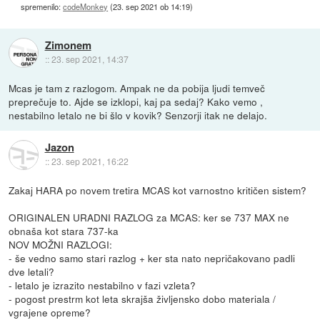
spremenilo:
codeMonkey
(
23. sep 2021 ob 14:19
)
Zimonem
::
23. sep 2021, 14:37
Mcas je tam z razlogom. Ampak ne da pobija ljudi temveč
preprečuje to. Ajde se izklopi, kaj pa sedaj? Kako vemo ,
nestabilno letalo ne bi šlo v kovik? Senzorji itak ne delajo.
Jazon
::
23. sep 2021, 16:22
Zakaj HARA po novem tretira MCAS kot varnostno kritičen sistem?
ORIGINALEN URADNI RAZLOG za MCAS: ker se 737 MAX ne
obnaša kot stara 737-ka
NOV MOŽNI RAZLOGI:
- še vedno samo stari razlog + ker sta nato nepričakovano padli
dve letali?
- letalo je izrazito nestabilno v fazi vzleta?
- pogost prestrm kot leta skrajša življensko dobo materiala /
vgrajene opreme?