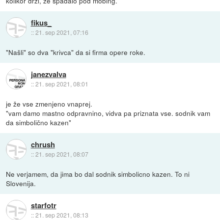
kolikor drži, že spadalo pod mobing.
fikus_
::
21. sep 2021, 07:16
"Našli" so dva "krivca" da si firma opere roke.
janezvalva
::
21. sep 2021, 08:01
je že vse zmenjeno vnaprej.
"vam damo mastno odpravnino, vidva pa priznata vse. sodnik vam
da simbolično kazen"
chrush
::
21. sep 2021, 08:07
Ne verjamem, da jima bo dal sodnik simbolicno kazen. To ni
Slovenija.
starfotr
::
21. sep 2021, 08:13