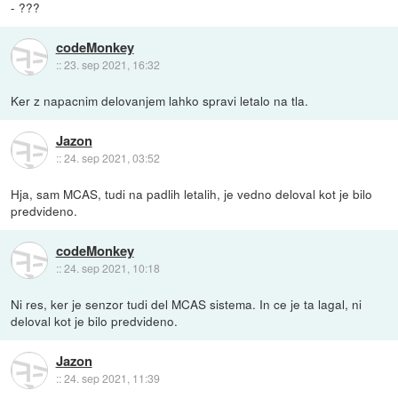
- ???
codeMonkey
::
23. sep 2021, 16:32
Ker z napacnim delovanjem lahko spravi letalo na tla.
Jazon
::
24. sep 2021, 03:52
Hja, sam MCAS, tudi na padlih letalih, je vedno deloval kot je bilo
predvideno.
codeMonkey
::
24. sep 2021, 10:18
Ni res, ker je senzor tudi del MCAS sistema. In ce je ta lagal, ni
deloval kot je bilo predvideno.
Jazon
::
24. sep 2021, 11:39