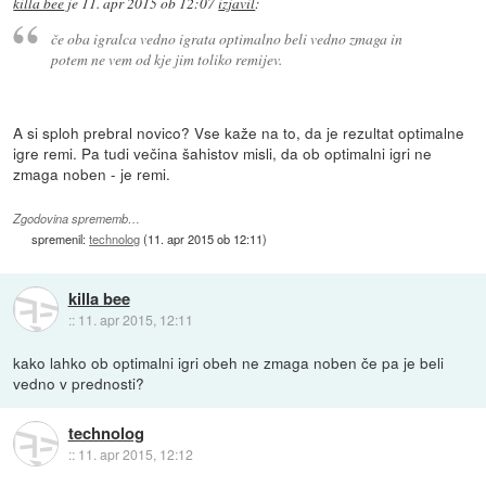
killa bee
je
11. apr 2015 ob 12:07
izjavil
:
če oba igralca vedno igrata optimalno beli vedno zmaga in
potem ne vem od kje jim toliko remijev.
A si sploh prebral novico? Vse kaže na to, da je rezultat optimalne
igre remi. Pa tudi večina šahistov misli, da ob optimalni igri ne
zmaga noben - je remi.
Zgodovina sprememb…
spremenil:
technolog
(
11. apr 2015 ob 12:11
)
killa bee
::
11. apr 2015, 12:11
kako lahko ob optimalni igri obeh ne zmaga noben če pa je beli
vedno v prednosti?
technolog
::
11. apr 2015, 12:12