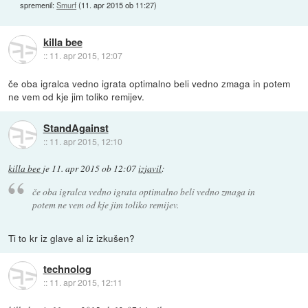
spremenil:
Smurf
(
11. apr 2015 ob 11:27
)
killa bee
::
11. apr 2015, 12:07
če oba igralca vedno igrata optimalno beli vedno zmaga in potem
ne vem od kje jim toliko remijev.
StandAgainst
::
11. apr 2015, 12:10
killa bee
je
11. apr 2015 ob 12:07
izjavil
:
če oba igralca vedno igrata optimalno beli vedno zmaga in
potem ne vem od kje jim toliko remijev.
Ti to kr iz glave al iz izkušen?
technolog
::
11. apr 2015, 12:11