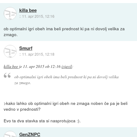
killa bee
::
11. apr 2015, 12:16
ob optimalni igri obeh ima beli prednost ki pa ni dovolj velika za
zmago.
Smurf
::
11. apr 2015, 12:18
killa bee
je
11. apr 2015 ob 12:16
izjavil
:
ob optimalni igri obeh ima beli prednost ki pa ni dovolj velika
za zmago.
>kako lahko ob optimalni igri obeh ne zmaga noben če pa je beli
vedno v prednosti?
Evo ta dva stavka sta si nasprotujoca :).
GenZNPC