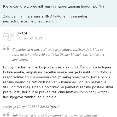
Kje je čar igre z predvidljivim in vnaprej znanim hodom poti?!?
Zato pa imam rajši igre z RND faktorjem, vsaj nekaj
nepredvidljivosti je prisotne v igri.
Okapi
::
10. apr 2015, 22:46
Capablanca je imel rešitev in je predlagal razširjen šah, ki bi se
igral na šahovnici z 80 polji (8x10), kjer bi imel vsak igralec dve
novi figuri.
Bobby Fischer je imel boljšo zamisel - šah960. Šahovnica in figure
bi bile enake, ampak na začetku vsake partije bi naključno določili
razporeditev figur v osnovni vrsti (z nekaj omejitvemi, lovca bi bila
recimo vedno na različnih barvah - kombinacij po teh pravilih je
960, od tod ime). Učenje otvoritev na pamet bi recimo postalo stvar
preteklosti, ker bi bilo preveč različnih možnih kombinacij. Ampak
tudi njegova zamisel se ni prijela.
svecka
je
10. apr 2015 ob 22:32
izjavil
:
Šah je v bistvu igra, ki je že vnaprej izgubljena ali zmagana.