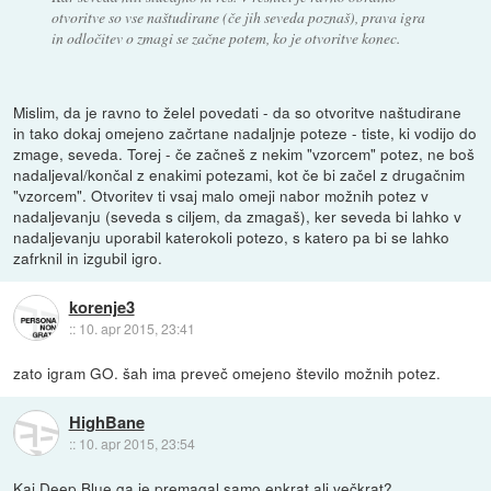
otvoritve so vse naštudirane (če jih seveda poznaš), prava igra
in odločitev o zmagi se začne potem, ko je otvoritve konec.
Mislim, da je ravno to želel povedati - da so otvoritve naštudirane
in tako dokaj omejeno začrtane nadaljnje poteze - tiste, ki vodijo do
zmage, seveda. Torej - če začneš z nekim "vzorcem" potez, ne boš
nadaljeval/končal z enakimi potezami, kot če bi začel z drugačnim
"vzorcem". Otvoritev ti vsaj malo omeji nabor možnih potez v
nadaljevanju (seveda s ciljem, da zmagaš), ker seveda bi lahko v
nadaljevanju uporabil katerokoli potezo, s katero pa bi se lahko
zafrknil in izgubil igro.
korenje3
::
10. apr 2015, 23:41
zato igram GO. šah ima preveč omejeno število možnih potez.
HighBane
::
10. apr 2015, 23:54
Kaj Deep Blue ga je premagal samo enkrat ali večkrat?