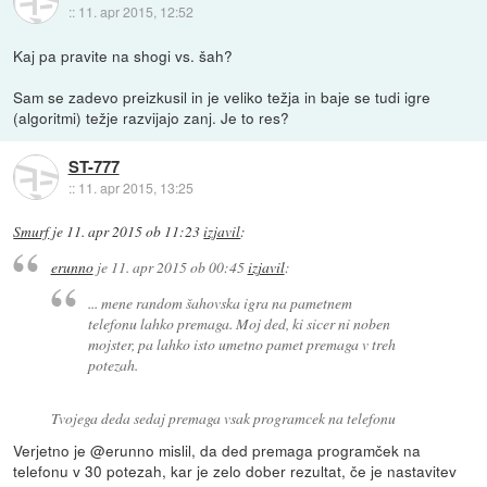
::
11. apr 2015, 12:52
Kaj pa pravite na shogi vs. šah?
Sam se zadevo preizkusil in je veliko težja in baje se tudi igre
(algoritmi) težje razvijajo zanj. Je to res?
ST-777
::
11. apr 2015, 13:25
Smurf
je
11. apr 2015 ob 11:23
izjavil
:
erunno
je
11. apr 2015 ob 00:45
izjavil
:
... mene random šahovska igra na pametnem
telefonu lahko premaga. Moj ded, ki sicer ni noben
mojster, pa lahko isto umetno pamet premaga v treh
potezah.
Tvojega deda sedaj premaga vsak programcek na telefonu
Verjetno je @erunno mislil, da ded premaga programček na
telefonu v 30 potezah, kar je zelo dober rezultat, če je nastavitev