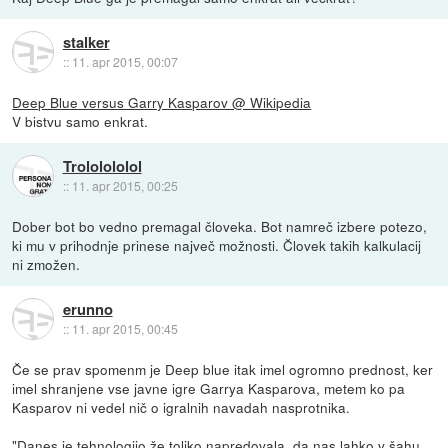
stalker
::
11. apr 2015, 00:07
Deep Blue versus Garry Kasparov @ Wikipedia
V bistvu samo enkrat.
Trololololol
::
11. apr 2015, 00:25
Dober bot bo vedno premagal človeka. Bot namreč izbere potezo,
ki mu v prihodnje prinese največ možnosti. Človek takih kalkulacij
ni zmožen.
erunno
::
11. apr 2015, 00:45
Če se prav spomenm je Deep blue itak imel ogromno prednost, ker
imel shranjene vse javne igre Garrya Kasparova, metem ko pa
Kasparov ni vedel nič o igralnih navadah nasprotnika.
"Danes je tehnologijo že toliko napredovala, da nas lahko v šahu