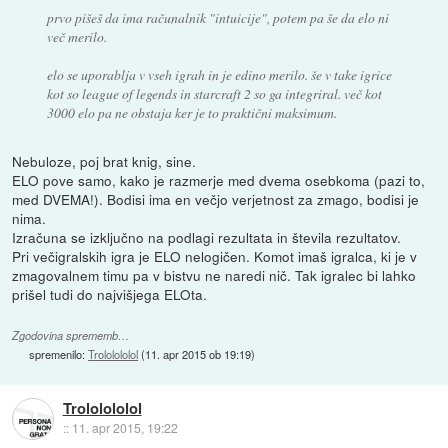
prvo pišeš da ima računalnik "intuicije", potem pa še da elo ni
več merilo.
elo se uporablja v vseh igrah in je edino merilo. še v take igrice
kot so league of legends in starcraft 2 so ga integriral. več kot
3000 elo pa ne obstaja ker je to praktični maksimum.
Nebuloze, poj brat knig, sine.
ELO pove samo, kako je razmerje med dvema osebkoma (pazi to,
med DVEMA!). Bodisi ima en večjo verjetnost za zmago, bodisi je
nima.
Izračuna se izključno na podlagi rezultata in števila rezultatov.
Pri večigralskih igra je ELO nelogičen. Komot imaš igralca, ki je v
zmagovalnem timu pa v bistvu ne naredi nič. Tak igralec bi lahko
prišel tudi do najvišjega ELOta.
Zgodovina sprememb…
spremenilo:
Trololololol
(
11. apr 2015 ob 19:19
)
Trololololol
::
11. apr 2015, 19:22