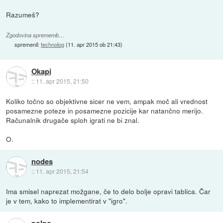
Razumeš?
Zgodovina sprememb…
spremenil:
technolog
(
11. apr 2015 ob 21:43
)
Okapi
::
11. apr 2015, 21:50
Koliko točno so objektivne sicer ne vem, ampak moč ali vrednost
posamezne poteze in posamezne pozicije kar natančno merijo.
Računalnik drugače sploh igrati ne bi znal.
O.
nodes
::
11. apr 2015, 21:54
Ima smisel naprezat možgane, če to delo bolje opravi tablica. Čar
je v tem, kako to implementirat v "igro".