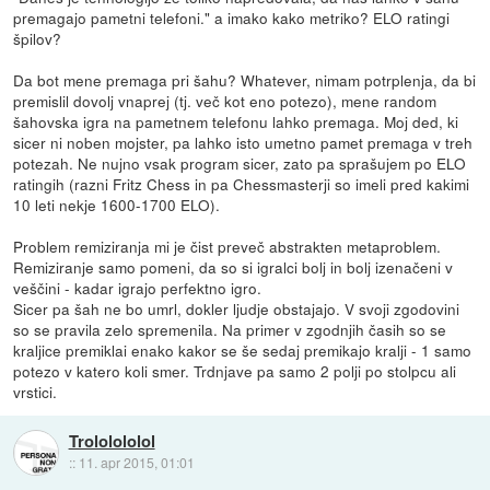
premagajo pametni telefoni." a imako kako metriko? ELO ratingi
špilov?
Da bot mene premaga pri šahu? Whatever, nimam potrplenja, da bi
premislil dovolj vnaprej (tj. več kot eno potezo), mene random
šahovska igra na pametnem telefonu lahko premaga. Moj ded, ki
sicer ni noben mojster, pa lahko isto umetno pamet premaga v treh
potezah. Ne nujno vsak program sicer, zato pa sprašujem po ELO
ratingih (razni Fritz Chess in pa Chessmasterji so imeli pred kakimi
10 leti nekje 1600-1700 ELO).
Problem remiziranja mi je čist preveč abstrakten metaproblem.
Remiziranje samo pomeni, da so si igralci bolj in bolj izenačeni v
veščini - kadar igrajo perfektno igro.
Sicer pa šah ne bo umrl, dokler ljudje obstajajo. V svoji zgodovini
so se pravila zelo spremenila. Na primer v zgodnjih časih so se
kraljice premiklai enako kakor se še sedaj premikajo kralji - 1 samo
potezo v katero koli smer. Trdnjave pa samo 2 polji po stolpcu ali
vrstici.
Trololololol
::
11. apr 2015, 01:01