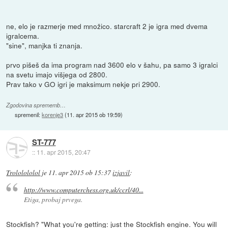
ne, elo je razmerje med množico. starcraft 2 je igra med dvema
igralcema.
"sine", manjka ti znanja.
prvo pišeš da ima program nad 3600 elo v šahu, pa samo 3 igralci
na svetu imajo višjega od 2800.
Prav tako v GO igri je maksimum nekje pri 2900.
Zgodovina sprememb…
spremenil:
korenje3
(
11. apr 2015 ob 19:59
)
ST-777
::
11. apr 2015, 20:47
Trololololol
je
11. apr 2015 ob 15:37
izjavil
:
http://www.computerchess.org.uk/ccrl/40...
Etiga, probaj prvega.
Stockfish? "What you're getting: just the Stockfish engine. You will