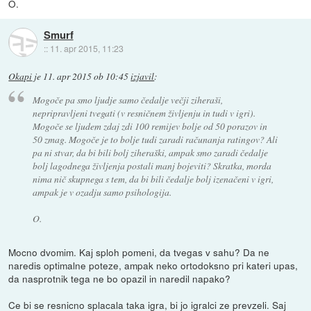
O.
Smurf
::
11. apr 2015, 11:23
Okapi
je
11. apr 2015 ob 10:45
izjavil
:
Mogoče pa smo ljudje samo čedalje večji ziheraši,
nepripravljeni tvegati (v resničnem življenju in tudi v igri).
Mogoče se ljudem zdaj zdi 100 remijev bolje od 50 porazov in
50 zmag. Mogoče je to bolje tudi zaradi računanja ratingov? Ali
pa ni stvar, da bi bili bolj ziheraški, ampak smo zaradi čedalje
bolj lagodnega življenja postali manj bojeviti? Skratka, morda
nima nič skupnega s tem, da bi bili čedalje bolj izenačeni v igri,
ampak je v ozadju samo psihologija.
O.
Mocno dvomim. Kaj sploh pomeni, da tvegas v sahu? Da ne
naredis optimalne poteze, ampak neko ortodoksno pri kateri upas,
da nasprotnik tega ne bo opazil in naredil napako?
Ce bi se resnicno splacala taka igra, bi jo igralci ze prevzeli. Saj