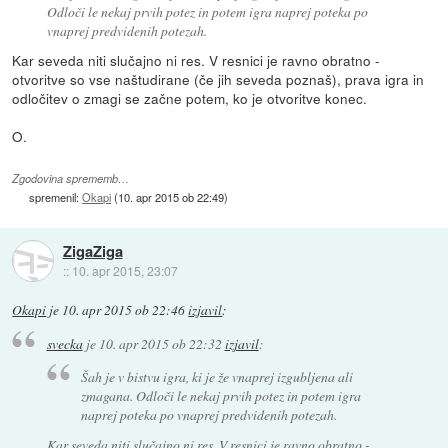
Odloči le nekaj prvih potez in potem igra naprej poteka po
vnaprej predvidenih potezah.
Kar seveda niti slučajno ni res. V resnici je ravno obratno -
otvoritve so vse naštudirane (če jih seveda poznaš), prava igra in
odločitev o zmagi se začne potem, ko je otvoritve konec.
O.
Zgodovina sprememb…
spremenil:
Okapi
(
10. apr 2015 ob 22:49
)
ZigaZiga
::
10. apr 2015, 23:07
Okapi
je
10. apr 2015 ob 22:46
izjavil
:
svecka
je
10. apr 2015 ob 22:32
izjavil
:
Šah je v bistvu igra, ki je že vnaprej izgubljena ali
zmagana. Odloči le nekaj prvih potez in potem igra
naprej poteka po vnaprej predvidenih potezah.
Kar seveda niti slučajno ni res. V resnici je ravno obratno -