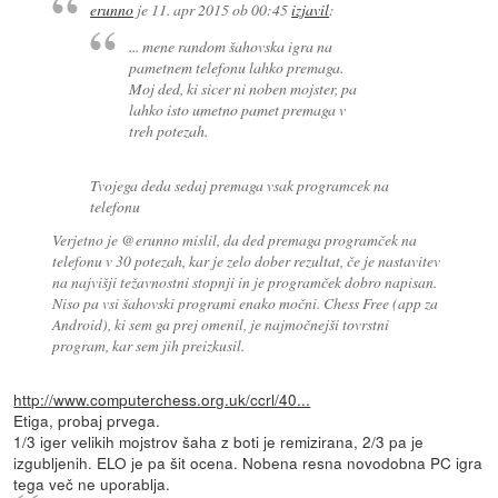
erunno
je
11. apr 2015 ob 00:45
izjavil
:
... mene random šahovska igra na
pametnem telefonu lahko premaga.
Moj ded, ki sicer ni noben mojster, pa
lahko isto umetno pamet premaga v
treh potezah.
Tvojega deda sedaj premaga vsak programcek na
telefonu
Verjetno je @erunno mislil, da ded premaga programček na
telefonu v 30 potezah, kar je zelo dober rezultat, če je nastavitev
na najvišji težavnostni stopnji in je programček dobro napisan.
Niso pa vsi šahovski programi enako močni. Chess Free (app za
Android), ki sem ga prej omenil, je najmočnejši tovrstni
program, kar sem jih preizkusil.
http://www.computerchess.org.uk/ccrl/40...
Etiga, probaj prvega.
1/3 iger velikih mojstrov šaha z boti je remizirana, 2/3 pa je
izgubljenih. ELO je pa šit ocena. Nobena resna novodobna PC igra
tega več ne uporablja.