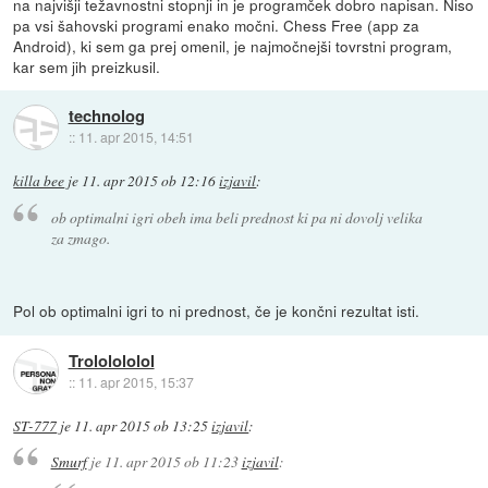
na najvišji težavnostni stopnji in je programček dobro napisan. Niso
pa vsi šahovski programi enako močni. Chess Free (app za
Android), ki sem ga prej omenil, je najmočnejši tovrstni program,
kar sem jih preizkusil.
technolog
::
11. apr 2015, 14:51
killa bee
je
11. apr 2015 ob 12:16
izjavil
:
ob optimalni igri obeh ima beli prednost ki pa ni dovolj velika
za zmago.
Pol ob optimalni igri to ni prednost, če je končni rezultat isti.
Trololololol
::
11. apr 2015, 15:37
ST-777
je
11. apr 2015 ob 13:25
izjavil
:
Smurf
je
11. apr 2015 ob 11:23
izjavil
: