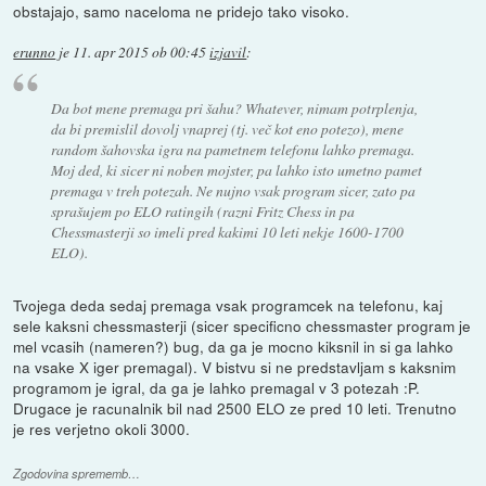
obstajajo, samo naceloma ne pridejo tako visoko.
erunno
je
11. apr 2015 ob 00:45
izjavil
:
Da bot mene premaga pri šahu? Whatever, nimam potrplenja,
da bi premislil dovolj vnaprej (tj. več kot eno potezo), mene
random šahovska igra na pametnem telefonu lahko premaga.
Moj ded, ki sicer ni noben mojster, pa lahko isto umetno pamet
premaga v treh potezah. Ne nujno vsak program sicer, zato pa
sprašujem po ELO ratingih (razni Fritz Chess in pa
Chessmasterji so imeli pred kakimi 10 leti nekje 1600-1700
ELO).
Tvojega deda sedaj premaga vsak programcek na telefonu, kaj
sele kaksni chessmasterji (sicer specificno chessmaster program je
mel vcasih (nameren?) bug, da ga je mocno kiksnil in si ga lahko
na vsake X iger premagal). V bistvu si ne predstavljam s kaksnim
programom je igral, da ga je lahko premagal v 3 potezah :P.
Drugace je racunalnik bil nad 2500 ELO ze pred 10 leti. Trenutno
je res verjetno okoli 3000.
Zgodovina sprememb…