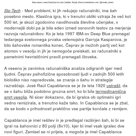
- Med problemi, ki jih rešujejo računalniki, ima šah
Slo-Tech
posebno mesto. Klasična igra, ki v trenutni obliki vztraja že več kot
500 let, je skozi zgodovino navdihovala številne učenjake, v
modernejši dobi pa je bila eden izmed osnovnih testov za merjenje
razvoja računalnikov. Ko je leta 1997 IBM-ov Deep Blue premagal
tedanjega svetovnega prvaka velemojstra Garryja Kasparova, je
bilo šahovske romantika konec. Čeprav je možnih partij več kot
atomov v vesolju in jih je nemogoče preiskati, so računalniki s
pametnimi hevrističnimi pravili premagali človeka.
A vseeno je zanimiva računalniška analiza odigranih iger med
ljudmi. Čeprav psihofizične sposobnosti ljudi v zadnjih 500 letih
biološko niso napredovale, se znanje o šahu in strategije
razraščajo. José Raúl Capablanca se je že leta 1920
ustrašil
, da
se v šahu bliža podobno grozna smrt, ko bi bila
termodinamična
smrt vesolja
. Ni sicer dokazano, da bi igralca ob optimalni igri
vedno remizirala, a trenutno kaže tako. In Capablanca se je zbal,
da se bodo v prihodnosti praktično vse partije končale z remijem.
Capablanca je imel rešitev in je predlagal razširjen šah, ki bi se
igral na šahovnici z 80 polji (8x10), kjer bi imel vsak igralec dve
novi figuri. Zamisel se ni prijela, a mogoče je imel Capablanca