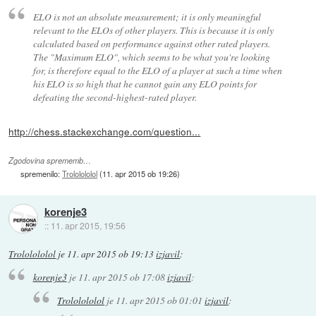
ELO is not an absolute measurement; it is only meaningful
relevant to the ELOs of other players. This is because it is only
calculated based on performance against other rated players.
The "Maximum ELO", which seems to be what you're looking
for, is therefore equal to the ELO of a player at such a time when
his ELO is so high that he cannot gain any ELO points for
defeating the second-highest-rated player.
http://chess.stackexchange.com/question...
Zgodovina sprememb…
spremenilo:
Trololololol
(
11. apr 2015 ob 19:26
)
korenje3
::
11. apr 2015, 19:56
Trololololol
je
11. apr 2015 ob 19:13
izjavil
:
korenje3
je
11. apr 2015 ob 17:08
izjavil
:
Trololololol
je
11. apr 2015 ob 01:01
izjavil
: