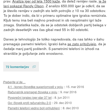
prav.
Analiza iger od leta 1500 kaže
, da delež remijev raste,
je že
lani pokazal Randy Olson
. Z analizo 650.000 iger je odkril, da se
je število remijev v zadnjih sto letih potrojilo z 10 na 30 odstotkov.
To je dober indic, da bi v primeru optimalne igre igralca remizirala.
Kljub temu ima beli majhno prednost in ob neoptimalni igri laže
zmaga. Statistika kaže, da se je odstotek dobljenih partij belega v
zadnjih desetletjih ves čas gibal med 55 in 60 odstotki.
Danes je tehnologijo že toliko napredovala, da nas lahko v šahu
premagajo pametni telefoni. Igralci šaha
se zato pritožujejo
, da je
čedalje manj partij poštenih. S pametnimi telefoni in izhodi na
stranišče je goljufanje zelo enostavno.
72 komentarjev
Preberite si še…
4:1 - konec človeške superiornosti v goju
::
15. mar 2016
Računalnik premagal človeka v goju
::
9. mar 2016
Povprečni igralec iger star 37 let
::
8. jun 2011
Go: človek proti računalniku 2-0
::
29. dec 2010
Pametni telefoni vedno bolj priljubljeni
::
8. dec 2010