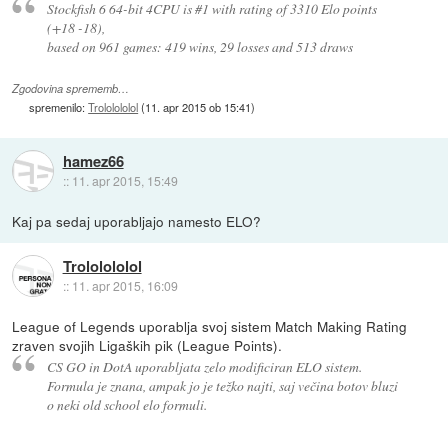
Stockfish 6 64-bit 4CPU is #1 with rating of 3310 Elo points
(+18 -18),
based on 961 games: 419 wins, 29 losses and 513 draws
Zgodovina sprememb…
spremenilo:
Trololololol
(
11. apr 2015 ob 15:41
)
hamez66
::
11. apr 2015, 15:49
Kaj pa sedaj uporabljajo namesto ELO?
Trololololol
::
11. apr 2015, 16:09
League of Legends uporablja svoj sistem Match Making Rating
zraven svojih Ligaških pik (League Points).
CS GO in DotA uporabljata zelo modificiran ELO sistem.
Formula je znana, ampak jo je težko najti, saj večina botov bluzi
o neki old school elo formuli.