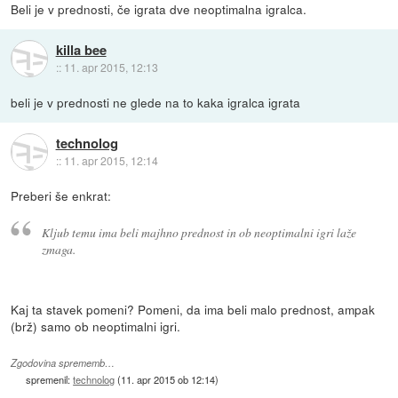
Beli je v prednosti, če igrata dve neoptimalna igralca.
killa bee
::
11. apr 2015, 12:13
beli je v prednosti ne glede na to kaka igralca igrata
technolog
::
11. apr 2015, 12:14
Preberi še enkrat:
Kljub temu ima beli majhno prednost in ob neoptimalni igri laže
zmaga.
Kaj ta stavek pomeni? Pomeni, da ima beli malo prednost, ampak
(brž) samo ob neoptimalni igri.
Zgodovina sprememb…
spremenil:
technolog
(
11. apr 2015 ob 12:14
)