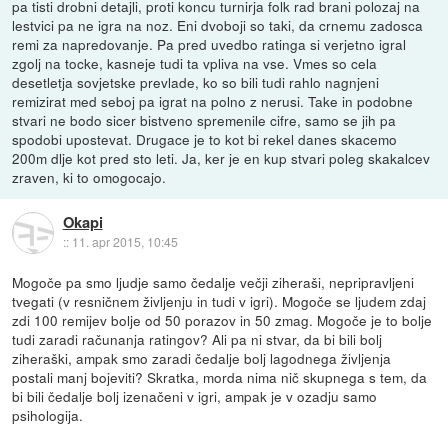
pa tisti drobni detajli, proti koncu turnirja folk rad brani polozaj na
lestvici pa ne igra na noz. Eni dvoboji so taki, da crnemu zadosca
remi za napredovanje. Pa pred uvedbo ratinga si verjetno igral
zgolj na tocke, kasneje tudi ta vpliva na vse. Vmes so cela
desetletja sovjetske prevlade, ko so bili tudi rahlo nagnjeni
remizirat med seboj pa igrat na polno z nerusi. Take in podobne
stvari ne bodo sicer bistveno spremenile cifre, samo se jih pa
spodobi upostevat. Drugace je to kot bi rekel danes skacemo
200m dlje kot pred sto leti. Ja, ker je en kup stvari poleg skakalcev
zraven, ki to omogocajo.
Okapi
::
11. apr 2015, 10:45
Mogoče pa smo ljudje samo čedalje večji ziheraši, nepripravljeni
tvegati (v resničnem življenju in tudi v igri). Mogoče se ljudem zdaj
zdi 100 remijev bolje od 50 porazov in 50 zmag. Mogoče je to bolje
tudi zaradi računanja ratingov? Ali pa ni stvar, da bi bili bolj
ziheraški, ampak smo zaradi čedalje bolj lagodnega življenja
postali manj bojeviti? Skratka, morda nima nič skupnega s tem, da
bi bili čedalje bolj izenačeni v igri, ampak je v ozadju samo
psihologija.