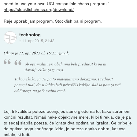
need to use your own UCI-compatible chess program."
https://stockfishchess.org/download/
Raje uporabljam program, Stockfish pa ni program.
technolog
::
11. apr 2015, 21:43
Okapi
je
11. apr 2015 ob 16:53
izjavil
:
ob optimalni igri obeh ima beli prednost ki pa ni
dovolj velika za zmago.
Tako nekako, ja. Ni pa to matematično dokazano. Prednost
pomeni tudi, da si lahko beli privoščiš kakšno slabšo potezo več
od črnega, pa je še vedno remi.
Lej, ti kvaliteto poteze ocenjuješ samo glede na to, kako spremeni
končni rezultat. Nimaš neke objektivne mere, ki bi ti rekla, da je pa
to sedaj slabša poteza, če igrata dva optimalna igralca. Če pripelje
do optimalnega končnega izida, je poteza enako dobra, kot vse
ostale, ki tudi.