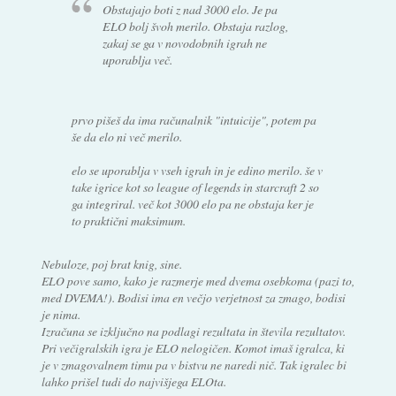
Obstajajo boti z nad 3000 elo. Je pa
ELO bolj švoh merilo. Obstaja razlog,
zakaj se ga v novodobnih igrah ne
uporablja več.
prvo pišeš da ima računalnik "intuicije", potem pa
še da elo ni več merilo.
elo se uporablja v vseh igrah in je edino merilo. še v
take igrice kot so league of legends in starcraft 2 so
ga integriral. več kot 3000 elo pa ne obstaja ker je
to praktični maksimum.
Nebuloze, poj brat knig, sine.
ELO pove samo, kako je razmerje med dvema osebkoma (pazi to,
med DVEMA!). Bodisi ima en večjo verjetnost za zmago, bodisi
je nima.
Izračuna se izključno na podlagi rezultata in števila rezultatov.
Pri večigralskih igra je ELO nelogičen. Komot imaš igralca, ki
je v zmagovalnem timu pa v bistvu ne naredi nič. Tak igralec bi
lahko prišel tudi do najvišjega ELOta.