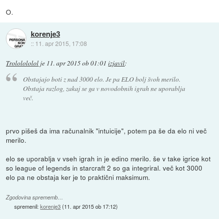
O.
korenje3
::
11. apr 2015, 17:08
Trololololol
je
11. apr 2015 ob 01:01
izjavil
:
Obstajajo boti z nad 3000 elo. Je pa ELO bolj švoh merilo.
Obstaja razlog, zakaj se ga v novodobnih igrah ne uporablja
več.
prvo pišeš da ima računalnik "intuicije", potem pa še da elo ni več
merilo.
elo se uporablja v vseh igrah in je edino merilo. še v take igrice kot
so league of legends in starcraft 2 so ga integriral. več kot 3000
elo pa ne obstaja ker je to praktični maksimum.
Zgodovina sprememb…
spremenil:
korenje3
(
11. apr 2015 ob 17:12
)