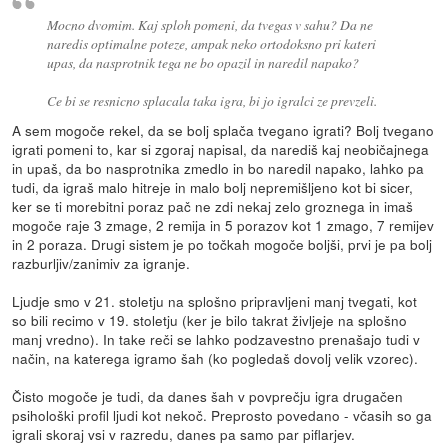
Mocno dvomim. Kaj sploh pomeni, da tvegas v sahu? Da ne
naredis optimalne poteze, ampak neko ortodoksno pri kateri
upas, da nasprotnik tega ne bo opazil in naredil napako?
Ce bi se resnicno splacala taka igra, bi jo igralci ze prevzeli.
A sem mogoče rekel, da se bolj splača tvegano igrati? Bolj tvegano
igrati pomeni to, kar si zgoraj napisal, da narediš kaj neobičajnega
in upaš, da bo nasprotnika zmedlo in bo naredil napako, lahko pa
tudi, da igraš malo hitreje in malo bolj nepremišljeno kot bi sicer,
ker se ti morebitni poraz pač ne zdi nekaj zelo groznega in imaš
mogoče raje 3 zmage, 2 remija in 5 porazov kot 1 zmago, 7 remijev
in 2 poraza. Drugi sistem je po točkah mogoče boljši, prvi je pa bolj
razburljiv/zanimiv za igranje.
Ljudje smo v 21. stoletju na splošno pripravljeni manj tvegati, kot
so bili recimo v 19. stoletju (ker je bilo takrat življeje na splošno
manj vredno). In take reči se lahko podzavestno prenašajo tudi v
način, na katerega igramo šah (ko pogledaš dovolj velik vzorec).
Čisto mogoče je tudi, da danes šah v povprečju igra drugačen
psihološki profil ljudi kot nekoč. Preprosto povedano - včasih so ga
igrali skoraj vsi v razredu, danes pa samo par piflarjev.