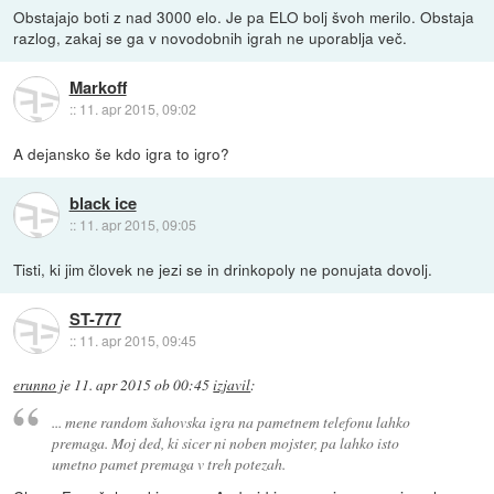
Obstajajo boti z nad 3000 elo. Je pa ELO bolj švoh merilo. Obstaja
razlog, zakaj se ga v novodobnih igrah ne uporablja več.
Markoff
::
11. apr 2015, 09:02
A dejansko še kdo igra to igro?
black ice
::
11. apr 2015, 09:05
Tisti, ki jim človek ne jezi se in drinkopoly ne ponujata dovolj.
ST-777
::
11. apr 2015, 09:45
erunno
je
11. apr 2015 ob 00:45
izjavil
:
... mene random šahovska igra na pametnem telefonu lahko
premaga. Moj ded, ki sicer ni noben mojster, pa lahko isto
umetno pamet premaga v treh potezah.