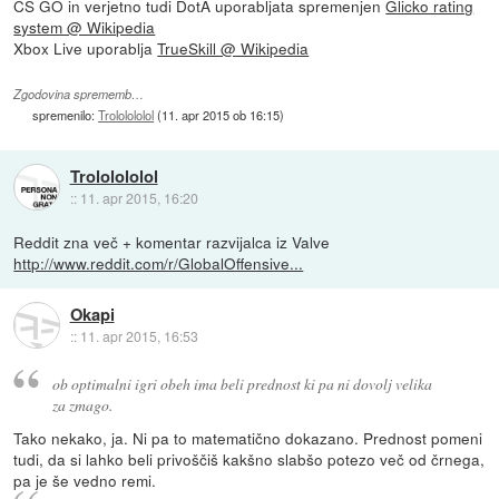
CS GO in verjetno tudi DotA uporabljata spremenjen
Glicko rating
system @ Wikipedia
Xbox Live uporablja
TrueSkill @ Wikipedia
Zgodovina sprememb…
spremenilo:
Trololololol
(
11. apr 2015 ob 16:15
)
Trololololol
::
11. apr 2015, 16:20
Reddit zna več + komentar razvijalca iz Valve
http://www.reddit.com/r/GlobalOffensive...
Okapi
::
11. apr 2015, 16:53
ob optimalni igri obeh ima beli prednost ki pa ni dovolj velika
za zmago.
Tako nekako, ja. Ni pa to matematično dokazano. Prednost pomeni
tudi, da si lahko beli privoščiš kakšno slabšo potezo več od črnega,
pa je še vedno remi.