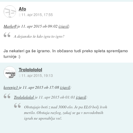
Afo
::
11. apr 2015, 17:55
Markoff
je
11. apr 2015 ob 09:02
izjavil
:
A dejansko še kdo igra to igro?
Ja nekateri ga še igramo. In občasno tudi preko spleta spremljamo
turnirje :)
Trololololol
::
11. apr 2015, 19:13
korenje3
je
11. apr 2015 ob 17:08
izjavil
:
Trololololol
je
11. apr 2015 ob 01:01
izjavil
:
Obstajajo boti z nad 3000 elo. Je pa ELO bolj švoh
merilo. Obstaja razlog, zakaj se ga v novodobnih
igrah ne uporablja več.