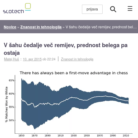
☰
Novice
»
Znanost in tehnologija
»
V šahu čedalje več remijev, prednost belega pa ostaja
V šahu čedalje več remijev, prednost belega pa
ostaja
Matej Huš
::
10. apr 2015
ob 22:24
Znanost in tehnologija