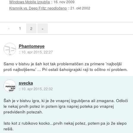
Windows Mobile izgublja
::
16. nov 2009
Kramnik vs. Deep Fritz: neodločeno
::
21. okt 2002
«
1
2
»
Phantomeye
::
10. apr 2015, 22:27
Samo v bistvu je šah kot tak problematičen za primere 'najboljši
proti najboljšemu' ... Pri ostali šahoigrajski raji to očitno ni problem.
svecka
::
10. apr 2015, 22:32
Šah je v bistvu igra, ki je že vnaprej izgubljena ali zmagana. Odloči
le nekaj prvih potez in potem igra naprej poteka po vnaprej
predvidenih potezah.
Isto kot z rubikovo kocko...prvih nekaj potez, potem pa jo že slepo
rešiš.