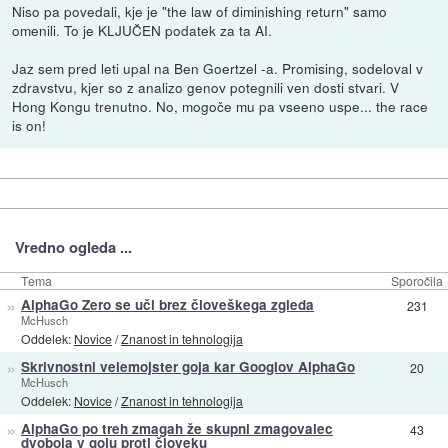
Niso pa povedali, kje je "the law of diminishing return" samo
omenili. To je KLJUČEN podatek za ta AI.
Jaz sem pred leti upal na Ben Goertzel -a. Promising, sodeloval v
zdravstvu, kjer so z analizo genov potegnili ven dosti stvari. V
Hong Kongu trenutno. No, mogoče mu pa vseeno uspe... the race
is on!
Vredno ogleda ...
Tema
Sporočila
»
AlphaGo Zero se uči brez človeškega zgleda
231
McHusch
Oddelek:
Novice
/
Znanost in tehnologija
»
Skrivnostni velemojster goja kar Googlov AlphaGo
20
McHusch
Oddelek:
Novice
/
Znanost in tehnologija
»
AlphaGo po treh zmagah že skupni zmagovalec
43
dvoboja v goju proti človeku