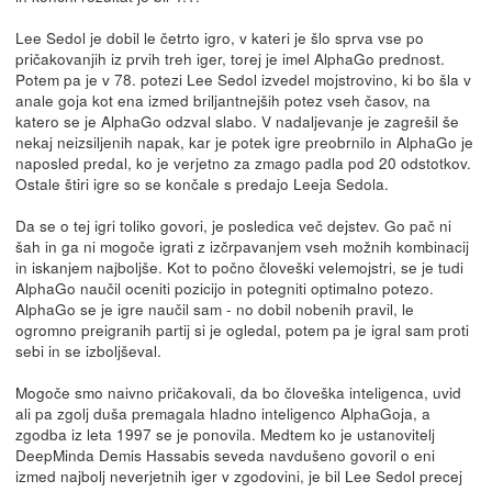
Lee Sedol je dobil le četrto igro, v kateri je šlo sprva vse po
pričakovanjih iz prvih treh iger, torej je imel AlphaGo prednost.
Potem pa je v 78. potezi Lee Sedol izvedel mojstrovino, ki bo šla v
anale goja kot ena izmed briljantnejših potez vseh časov, na
katero se je AlphaGo odzval slabo. V nadaljevanje je zagrešil še
nekaj neizsiljenih napak, kar je potek igre preobrnilo in AlphaGo je
naposled predal, ko je verjetno za zmago padla pod 20 odstotkov.
Ostale štiri igre so se končale s predajo Leeja Sedola.
Da se o tej igri toliko govori, je posledica več dejstev. Go pač ni
šah in ga ni mogoče igrati z izčrpavanjem vseh možnih kombinacij
in iskanjem najboljše. Kot to počno človeški velemojstri, se je tudi
AlphaGo naučil oceniti pozicijo in potegniti optimalno potezo.
AlphaGo se je igre naučil sam - no dobil nobenih pravil, le
ogromno preigranih partij si je ogledal, potem pa je igral sam proti
sebi in se izboljševal.
Mogoče smo naivno pričakovali, da bo človeška inteligenca, uvid
ali pa zgolj duša premagala hladno inteligenco AlphaGoja, a
zgodba iz leta 1997 se je ponovila. Medtem ko je ustanovitelj
DeepMinda Demis Hassabis seveda navdušeno govoril o eni
izmed najbolj neverjetnih iger v zgodovini, je bil Lee Sedol precej