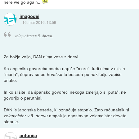
here we go again...
imagodei
::
16. mar 2016, 13:59
velemojster v 9. dnevu.
Za božjo voljo, DAN nima veze z dnevi.
Ko angleško govoreča oseba napiše "more", tudi nima v mislih
"morja", čeprav se po hrvaško ta beseda po naključju zapiše
enako.
In ko slišite, da špansko govoreči nekoga zmerjajo s "puta", ne
govorijo o perutnini.
DAN je japonska beseda, ki označuje stopnjo. Zato računalnik ni
ampak je enostavno velemojster devete
velemojster v 9. dnevu
stopnje.
antonija