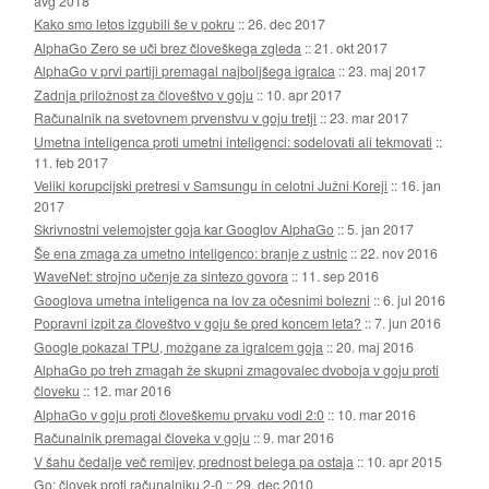
avg 2018
Kako smo letos izgubili še v pokru
::
26. dec 2017
AlphaGo Zero se uči brez človeškega zgleda
::
21. okt 2017
AlphaGo v prvi partiji premagal najboljšega igralca
::
23. maj 2017
Zadnja priložnost za človeštvo v goju
::
10. apr 2017
Računalnik na svetovnem prvenstvu v goju tretji
::
23. mar 2017
Umetna inteligenca proti umetni inteligenci: sodelovati ali tekmovati
::
11. feb 2017
Veliki korupcijski pretresi v Samsungu in celotni Južni Koreji
::
16. jan
2017
Skrivnostni velemojster goja kar Googlov AlphaGo
::
5. jan 2017
Še ena zmaga za umetno inteligenco: branje z ustnic
::
22. nov 2016
WaveNet: strojno učenje za sintezo govora
::
11. sep 2016
Googlova umetna inteligenca na lov za očesnimi bolezni
::
6. jul 2016
Popravni izpit za človeštvo v goju še pred koncem leta?
::
7. jun 2016
Google pokazal TPU, možgane za igralcem goja
::
20. maj 2016
AlphaGo po treh zmagah že skupni zmagovalec dvoboja v goju proti
človeku
::
12. mar 2016
AlphaGo v goju proti človeškemu prvaku vodi 2:0
::
10. mar 2016
Računalnik premagal človeka v goju
::
9. mar 2016
V šahu čedalje več remijev, prednost belega pa ostaja
::
10. apr 2015
Go: človek proti računalniku 2-0
::
29. dec 2010