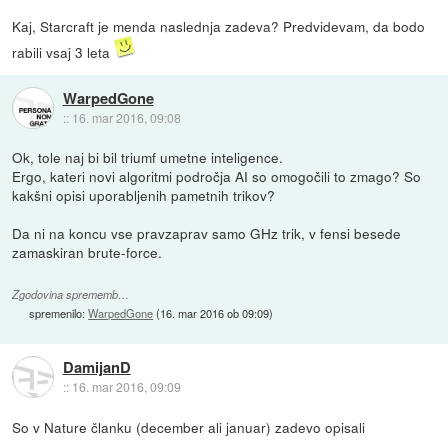
Kaj, Starcraft je menda naslednja zadeva? Predvidevam, da bodo
rabili vsaj 3 leta
WarpedGone
::
16. mar 2016, 09:08
Ok, tole naj bi bil triumf umetne inteligence.
Ergo, kateri novi algoritmi področja AI so omogočili to zmago? So
kakšni opisi uporabljenih pametnih trikov?
Da ni na koncu vse pravzaprav samo GHz trik, v fensi besede
zamaskiran brute-force.
Zgodovina sprememb…
spremenilo:
WarpedGone
(
16. mar 2016 ob 09:09
)
DamijanD
::
16. mar 2016, 09:09
So v Nature članku (december ali januar) zadevo opisali