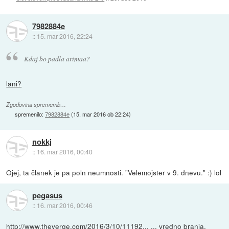
7982884e
::
15. mar 2016, 22:24
Kdaj bo padla arimaa?
lani?
Zgodovina sprememb…
spremenilo:
7982884e
(
15. mar 2016 ob 22:24
)
nokkj
::
16. mar 2016, 00:40
Ojej, ta članek je pa poln neumnosti. "Velemojster v 9. dnevu." :) lol
pegasus
::
16. mar 2016, 00:46
http://www.theverge.com/2016/3/10/11192...
... vredno branja.