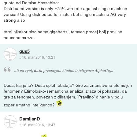
quote od Demisa Hassabisa:
Distributed version is only ~75% win rate against single machine
version! Using distributed for match but single machine AG very
strong also
torej nikakor niso samo gigahertzi, temvec precej bolj pravilno
naucena mreza.
gus5
::
16. mar 2016, 13:21
ali pa zgolj
duša
premagala hladno inteligenco AlphaGoja
Duša, kaj je to? Duša sploh obstaja? Gre za znanstveno utemeljen
fenomen? Etimološko-semantična analiza izraza bi pokazala, da
gre za fenomen, povezan z dihanjem. 'Pravilno' dihanje v boju
zoper umetno inteligenco?
DamijanD
::
16. mar 2016, 13:47