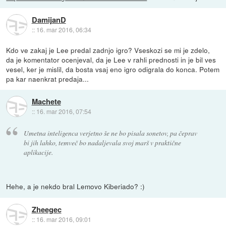
DamijanD
::
16. mar 2016, 06:34
Kdo ve zakaj je Lee predal zadnjo igro? Vseskozi se mi je zdelo,
da je komentator ocenjeval, da je Lee v rahli prednosti in je bil ves
vesel, ker je mislil, da bosta vsaj eno igro odigrala do konca. Potem
pa kar naenkrat predaja...
Machete
::
16. mar 2016, 07:54
Umetna inteligenca verjetno še ne bo pisala sonetov, pa čeprav
bi jih lahko, temveč bo nadaljevala svoj marš v praktične
aplikacije.
Hehe, a je nekdo bral Lemovo Kiberiado? :)
Zheegec
::
16. mar 2016, 09:01