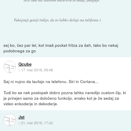
Tukajsnji geniji trdijo, da to lahko deluje na tulifonu:)
sej bo, čez par let, kot imaš pocket fritza za šah, tako bo nekaj
podobnega za go
Qcube
::
17. mar 2016, 09:48
Saj ni nujno da laufajo na telefonu. Siri in Cortana...
Tudi ko se nek postopek dobro pozna lahko naredijo custom čip, ki
je prirejen samo za določeno funkcijo, enako kot je že sedaj za
video enkoderje in dekoderje.
Jst
::
21. mar 2016, 17:42