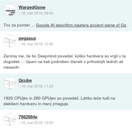
WarpedGone
::
16. mar 2016, 09:43
Tnx za pointer ...
Google AI algorithm masters ancient game of Go
pegasus
::
16. mar 2016, 10:35
Zanima me, če bo Deepmind povedal, koliko hardvera so vrgli v ta
dogodek ... Upam na kak podroben članek v prihodnjih tednih ali
mesecih.
Qcube
::
16. mar 2016, 11:23
1920 CPUjev in 280 GPUjev so povedali. Lahko teče tudi na
slabšem hardveru in manj zmaguje.
7982884e
::
16. mar 2016, 12:02