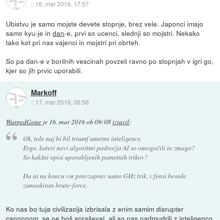
::
16. mar 2016, 17:57
Ubistvu je samo mojste devete stopnje, brez vele. Japonci imajo
samo kyu-je in
dan
-e, prvi so ucenci, slednji so mojstri. Nekako
tako kot pri nas vajenci in mojstri pri obrteh.
So pa dan-e v borilnih vescinah povzeli ravno po stopnjah v igri go,
kjer so jih prvic uporabili.
Markoff
::
17. mar 2016, 06:56
WarpedGone
je
16. mar 2016 ob 09:08
izjavil
:
Ok, tole naj bi bil triumf umetne inteligence.
Ergo, kateri novi algoritmi področja AI so omogočili to zmago?
So kakšni opisi uporabljenih pametnih trikov?
Da ni na koncu vse pravzaprav samo GHz trik, v fensi besede
zamaskiran brute-force.
Ko nas bo tuja civilizacija izbrisala z enim samim disrupter
cannonom, se ne boš spraševal, ali so nas nadmudrili z inteligenco