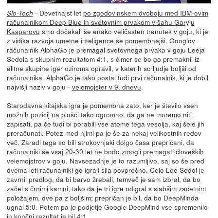
- Devetnajst let
po zgodovinskem dvoboju med IBM-ovim
Slo-Tech
računalnikom Deep Blue in svetovnim prvakom v šahu Garyju
Kasparovu
smo dočakali še enako veličasten trenutek v goju, ki je
z vidika razvoja umetne inteligence še pomembnejši. Googlov
računalnik AlphaGo je premagal svetovnega prvaka v goju Leeja
Sedola s skupnim rezultatom 4:1, s čimer se bo go premaknil iz
elitne skupine iger oziroma opravil, v katerih so ljudje boljši od
računalnika. AlphaGo je tako postal tudi prvi računalnik, ki je dobil
najvišji naziv v goju -
velemojster v 9. dnevu
.
Starodavna kitajska igra je pomembna zato, ker je število vseh
možnih pozicij na plošči tako ogromno, da ga ne moremo niti
zapisati, pa če tudi bi porabili vse atome tega vesolja, kaj šele jih
preračunati. Potez med njimi pa je še za nekaj velikostnih redov
več. Zaradi tega so bili strokovnjaki dolgo časa prepričani, da
računalniki še vsaj 20-30 let ne bodo zmogli premagati človeških
velemojstrov v goju. Navsezadnje je to razumljivo, saj so še pred
dvema leti računalniki go igrali sila povprečno. Celo Lee Sedol je
zavrnil predlog, da bi barvo žrebali, temveč je sam izbral, da bo
začel s črnimi kamni, tako da je tri igre odigral s slabšim začetnim
položajem, dve pa z boljšim; prepričan je bil, da bo DeepMinda
ugnal 5:0. Potem pa je podjetje Google DeepMind vse spremenilo
in končni rezultat je bil 4:1.