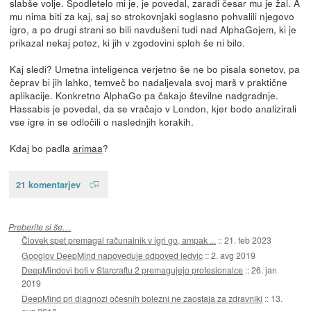
slabše volje. Spodletelo mi je, je povedal, zaradi česar mu je žal. A
mu nima biti za kaj, saj so strokovnjaki soglasno pohvalili njegovo
igro, a po drugi strani so bili navdušeni tudi nad AlphaGojem, ki je
prikazal nekaj potez, ki jih v zgodovini sploh še ni bilo.
Kaj sledi? Umetna inteligenca verjetno še ne bo pisala sonetov, pa
čeprav bi jih lahko, temveč bo nadaljevala svoj marš v praktične
aplikacije. Konkretno AlphaGo pa čakajo številne nadgradnje.
Hassabis je povedal, da se vračajo v London, kjer bodo analizirali
vse igre in se odločili o naslednjih korakih.
Kdaj bo padla
arimaa
?
21 komentarjev
Preberite si še…
Človek spet premagal računalnik v igri go, ampak ...
::
21. feb 2023
Googlov DeepMind napoveduje odpoved ledvic
::
2. avg 2019
DeepMindovi boti v Starcraftu 2 premagujejo profesionalce
::
26. jan
2019
DeepMind pri diagnozi očesnih bolezni ne zaostaja za zdravniki
::
13.