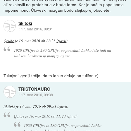
ali razstavili na prafaktorje z brute force. Ker je pač to popolnoma
nepomembno. Človeški možgani bodo slejkoprej obsolete.
tikitoki
::
17. mar 2016, 09:31
Qcube
je
16. mar 2016 ob 11:23
izjavil
:
1920 CPUjev in 280 GPUjev so povedali. Lahko teče tudi na
slabšem hardveru in manj zmaguje.
Tukajsnji geniji trdijo, da to lahko deluje na tulifonu:)
TRISTONAURO
::
17. mar 2016, 09:38
tikitoki
je
17. mar 2016 ob 09:31
izjavil
:
Qcube
je
16. mar 2016 ob 11:23
izjavil
:
1920 CPUjev in 280 GPUjev so povedali. Lahko
teče tudi na slabšem hardveru in manj zmaguje.