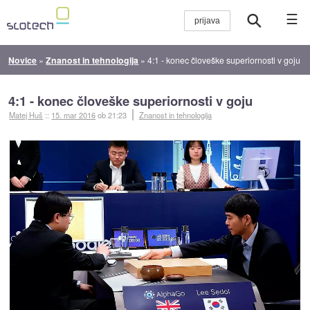
☰
Novice
»
Znanost in tehnologija
»
4:1 - konec človeške superiornosti v goju
4:1 - konec človeške superiornosti v goju
Matej Huš
::
15. mar 2016
ob 21:23
Znanost in tehnologija