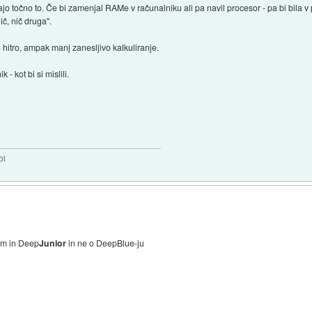
elajo točno to. Če bi zamenjal RAMe v računalniku ali pa navil procesor - pa bi bila 
ič, nič druga".
o hitro, ampak manj zanesljivo kalkuliranje.
- kot bi si mislili.
bi
om in Deep
Junior
in ne o DeepBlue-ju