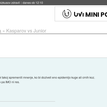
naslednji dve leti
::
danes ob 11:37
a
»
Kasparov vs Junior
bi takoj spremenili mnenje, ko bi doziveli eno epidemijo kuge ali crnih koz.
 pa IMO ni res.