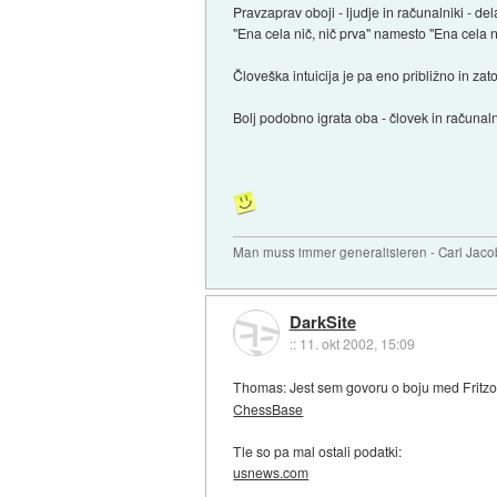
Pravzaprav oboji - ljudje in računalniki - d
"Ena cela nič, nič prva" namesto "Ena cela n
Človeška intuicija je pa eno približno in zat
Bolj podobno igrata oba - človek in računalnik 
Man muss immer generalisieren - Carl Jaco
DarkSite
::
11. okt 2002, 15:09
Thomas: Jest sem govoru o boju med Fritz
ChessBase
Tle so pa mal ostali podatki:
usnews.com