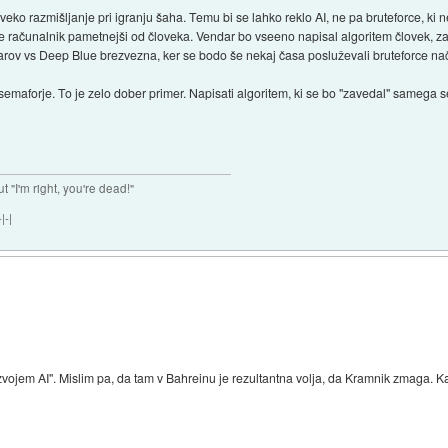
loveko razmišljanje pri igranju šaha. Temu bi se lahko reklo AI, ne pa bruteforce, ki 
a je računalnik pametnejši od človeka. Vendar bo vseeno napisal algoritem človek, z
arov vs Deep Blue brezvezna, ker se bodo še nekaj časa posluževali bruteforce na
 semaforje. To je zelo dober primer. Napisati algoritem, ki se bo "zavedal" samega 
ut "I'm right, you're dead!"
|-|
zvojem AI". Mislim pa, da tam v Bahreinu je rezultantna volja, da Kramnik zmaga. Ka