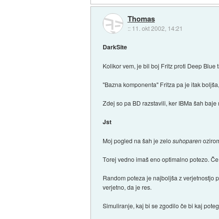
Thomas
::
11. okt 2002, 14:21
DarkSite
Kolikor vem, je bil boj Fritz proti Deep Blu
"Bazna komponenta" Fritza pa je itak boljša,
Zdej so pa BD razstavili, ker IBMa šah baje
Jst
Moj pogled na šah je zelo
suhoparen
oziro
Torej vedno imaš eno optimalno potezo. Če j
Random poteza je najboljša z verjetnostjo pa
verjetno, da je res.
Simuliranje, kaj bi se zgodilo če bi kaj poteg