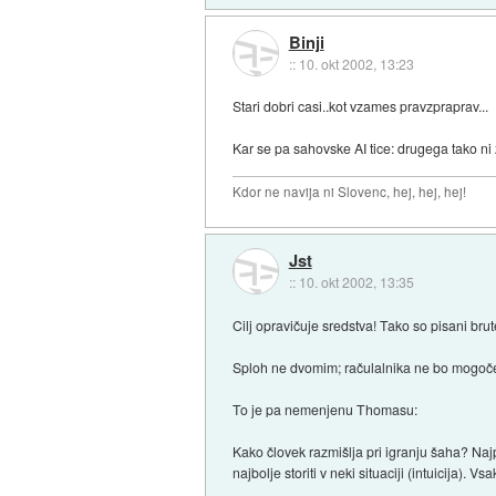
Binji
::
10. okt 2002, 13:23
Stari dobri casi..kot vzames pravzpraprav...
Kar se pa sahovske AI tice: drugega tako ni 
Kdor ne navija ni Slovenc, hej, hej, hej!
Jst
::
10. okt 2002, 13:35
Cilj opravičuje sredstva! Tako so pisani b
Sploh ne dvomim; račulalnika ne bo mogoče pr
To je pa nemenjenu Thomasu:
Kako človek razmišlja pri igranju šaha? Najp
najbolje storiti v neki situaciji (intuicija). V