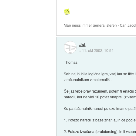
Man muss immer generalisieren - Carl Jaco
Jst
::
11. okt 2002, 10:54
Thomas:
Šah naj bi bila logična igra, vsaj kar se ti
z računalnikom v matematiki.
Če jaz tebe prav razumem, potem ti enačiš č
naredil, ker ne vidi 10 potez vnaprej (z vsem
Ko pa računalnik naredi potezo imamo pa 2
1. Potezo naredi iz baze znanja, in če pogl
2. Potezo izračuna (bruteforcing), in ti vse