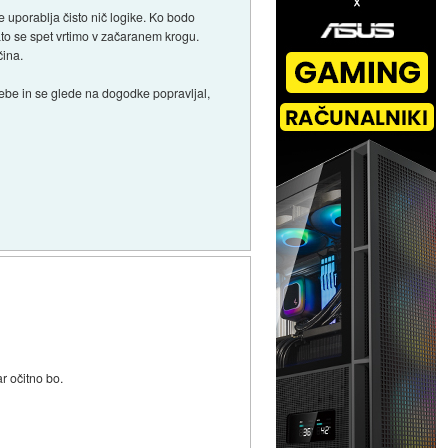
ne uporablja čisto nič logike. Ko bodo
ato se spet vrtimo v začaranem krogu.
čina.
sebe in se glede na dogodke popravljal,
r očitno bo.