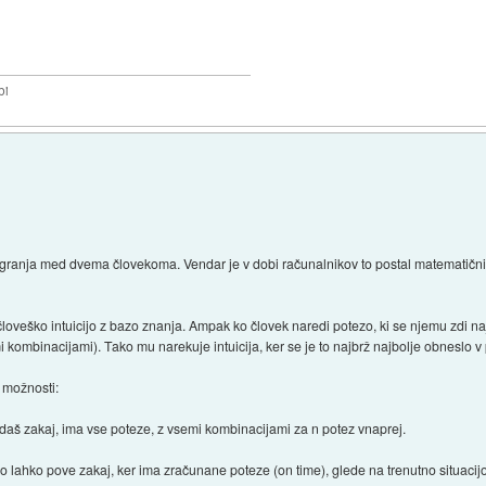
bi
če igranja med dvema človekoma. Vendar je v dobi računalnikov to postal matematični
loveško intuicijo z bazo znanja. Ampak ko človek naredi potezo, ki se njemu zdi naj
i kombinacijami). Tako mu narekuje intuicija, ker se je to najbrž najbolje obneslo v 
 možnosti:
edaš zakaj, ima vse poteze, z vsemi kombinacijami za n potez vnaprej.
eno lahko pove zakaj, ker ima zračunane poteze (on time), glede na trenutno situacij