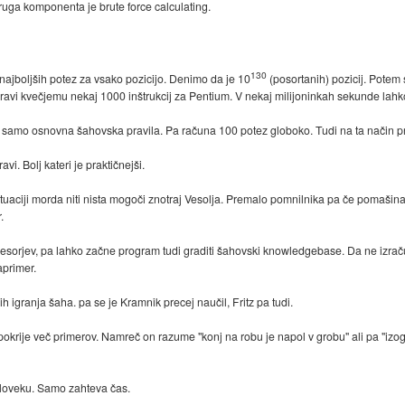
uga komponenta je brute force calculating.
130
ajboljših potez za vsako pozicijo. Denimo da je 10
(posortanih) pozicij. Potem
pravi kvečjemu nekaj 1000 inštrukcij za Pentium. V nekaj milijoninkah sekunde lah
amo osnovna šahovska pravila. Pa računa 100 potez globoko. Tudi na ta način pr
avi. Bolj kateri je praktičnejši.
tuaciji morda niti nista mogoči znotraj Vesolja. Premalo pomnilnika pa če pomašinaš
.
cesorjev, pa lahko začne program tudi graditi šahovski knowledgebase. Da ne izra
aprimer.
ih igranja šaha. pa se je Kramnik precej naučil, Fritz pa tudi.
 pokrije več primerov. Namreč on razume "konj na robu je napol v grobu" ali pa "izog
 človeku. Samo zahteva čas.