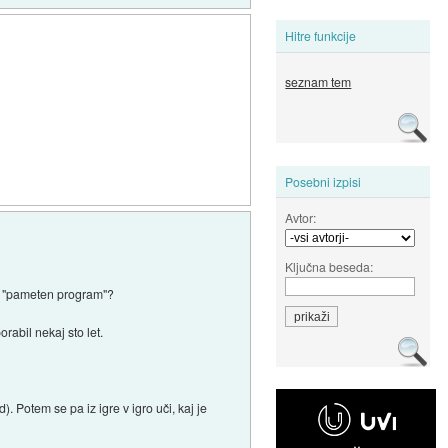
Hitre funkcije
seznam tem
Posebni izpisi
Avtor:
Ključna beseda:
mo "pameten program"?
rabil nekaj sto let.
. Potem se pa iz igre v igro uči, kaj je