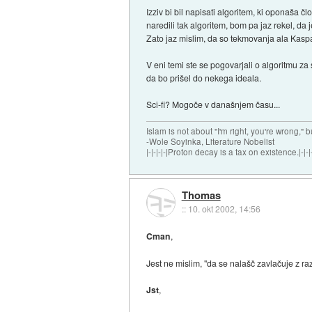
Izziv bi bil napisati algoritem, ki oponaša č
naredili tak algoritem, bom pa jaz rekel, d
Zato jaz mislim, da so tekmovanja ala Kasp
V eni temi ste se pogovarjali o algoritmu za
da bo prišel do nekega ideala.
Sci-fi? Mogoče v današnjem času...
Islam is not about "I'm right, you're wrong," b
-Wole Soyinka, Literature Nobelist
|-|-|-|-|Proton decay is a tax on existence.|-|-|-
Thomas
::
10. okt 2002, 14:56
Cman
,
Jest ne mislim, "da se nalašč zavlačuje z ra
Jst
,