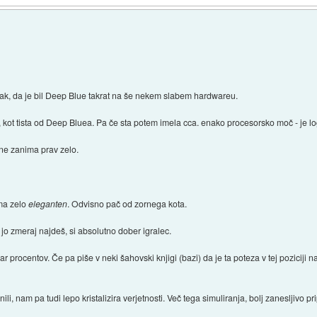
e tak, da je bil Deep Blue takrat na še nekem slabem hardwareu.
 kot tista od Deep Bluea. Pa če sta potem imela cca. enako procesorsko moč - je log
 ne zanima prav zelo.
ma zelo
eleganten
. Odvisno pač od zornega kota.
o zmeraj najdeš, si absolutno dober igralec.
r procentov. Če pa piše v neki šahovski knjigi (bazi) da je ta poteza v tej poziciji 
nili, nam pa tudi lepo kristalizira verjetnosti. Več tega simuliranja, bolj zanesljivo p