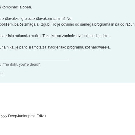
ja kombinacija obeh.
ati z človeško igro oz. z človekom samim? Ne!
boljšem, pa če zmaga ali zgubi. To je odvisno od samega programa in pa od račun
ama z isto računsko močjo. Tako kot so zanimivi dvoboji med ljudmil.
alnika, je pa to sramota za avtorje tako programa, kot hardware-a.
ut "I'm right, you're dead!"
|-|
 >>> DeepJunior proti Fritzu