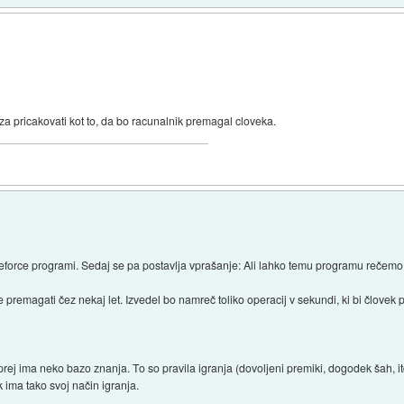
za pricakovati kot to, da bo racunalnik premagal cloveka.
ruteforce programi. Sedaj se pa postavlja vprašanje: Ali lahko temu programu reče
emagati čez nekaj let. Izvedel bo namreč toliko operacij v sekundi, ki bi človek po
rej ima neko bazo znanja. To so pravila igranja (dovoljeni premiki, dogodek šah, itd)
sak ima tako svoj način igranja.