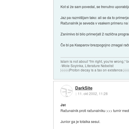
Kot si že sam povedal, se trenutno uporabl
Jaz pa razmišljam tako: ali se da to primerj
Računalnik je seveda v vsakem primeru na 
Zanimivo bi bilo primerjati 2 različna progr
Če bi pa Kasparov brezpogojno zmagal račun
Islam is not about "I'm right, you're wrong," b
-Wole Soyinka, Literature Nobelist
|-|-|-|-|Proton decay is a tax on existence.|-|-|-
DarkSite
::
11. okt 2002, 11:28
Jst
Računalnik proti računalniku >>> turnir med
Junior ga je totalka sesul.