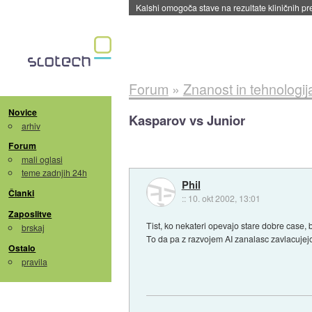
Sandisk že prodal več kot polovico SSD-jev za 
Forum
»
Znanost in tehnologij
Novice
Kasparov vs Junior
arhiv
Forum
mali oglasi
teme zadnjih 24h
Phil
Članki
::
10. okt 2002, 13:01
Zaposlitve
Tist, ko nekateri opevajo stare dobre case, 
brskaj
To da pa z razvojem AI zanalasc zavlacujejo
Ostalo
pravila