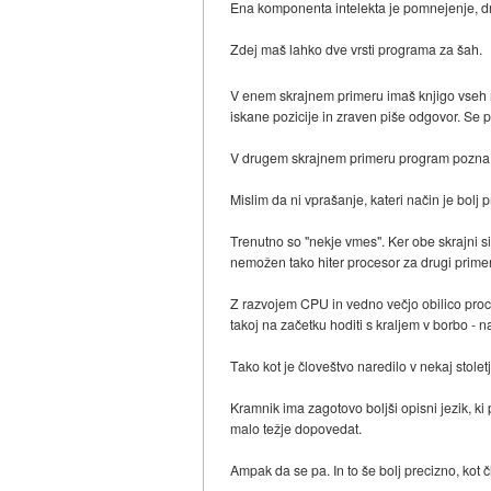
Ena komponenta intelekta je pomnejenje, dr
Zdej maš lahko dve vrsti programa za šah.
V enem skrajnem primeru imaš knjigo vseh n
iskane pozicije in zraven piše odgovor. Se 
V drugem skrajnem primeru program pozna s
Mislim da ni vprašanje, kateri način je bolj pr
Trenutno so "nekje vmes". Ker obe skrajni si
nemožen tako hiter procesor za drugi primer
Z razvojem CPU in vedno večjo obilico pro
takoj na začetku hoditi s kraljem v borbo - n
Tako kot je človeštvo naredilo v nekaj stoletj
Kramnik ima zagotovo boljši opisni jezik, ki
malo težje dopovedat.
Ampak da se pa. In to še bolj precizno, kot