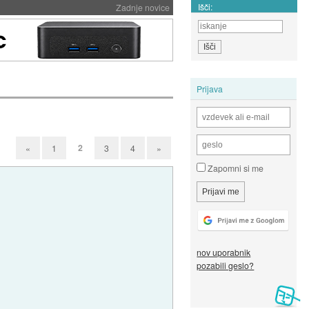
Išči:
Zadnje novice
Prijava
2
«
1
3
4
»
Zapomni si me
nov uporabnik
pozabili geslo?