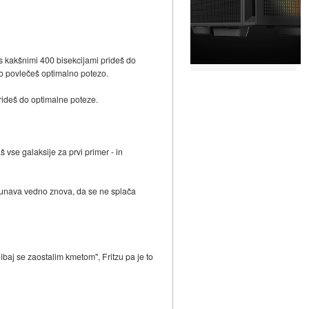
 s kakšnimi 400 bisekcijami prideš do
ko povlečeš optimalno potezo.
ideš do optimalne poteze.
 vse galaksije za prvi primer - in
čunava vedno znova, da se ne splača
ibaj se zaostalim kmetom", Fritzu pa je to