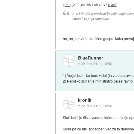
||_^_||
je
22. feb 2011 ob 10:47
izjavil
:
A si kdo sploh predstavlja kako bojo neko
linuxa? to je ja samomor..
he, he, kar vidim dotično gospo, kako prevaja 
BlueRunner
::
22. feb 2011, 10:50
1) Verjel bom, ko bom videl (ta vlada pravi, 
2) Nemško zunanje ministrstvo pa se ravno s
kronik
::
22. feb 2011, 10:50
Stari babi je čisto vseeno katero namizje u
Sicer pa če nisi sposoben več za to delovno