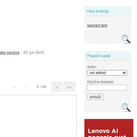
Hitre funkcije
seznam tem
amske opreme
::
23. jun 2010
Posebni izpisi
Avtor:
Ključna beseda:
««
«
1
/ 20
»
»»