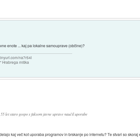
ravne enote ... kaj pa lokalne samouprave (občine)?
/tinyurl.com/na7r54l
e" Hrabrega miška
 55 let staro gospo s faksom javne uprave naučil uporabe
 delajo kaj več kot uporaba programov in brskanje po internetu? Te stvari so skoraj