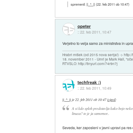
spremenil:
||_^_||
(
22. feb 2011 ob 10:47
)
opeter
::
22. feb 2011, 10:47
Verjetno to velja samo za ministrstva in up
Hrabri mišek (od 2015 nova serija!) -> http:/
18. november 2011 - Umrl je Mark Hall, "oč
RTVSLO: http://tinyurl.com/74r9n7j
techfreak :)
::
22. feb 2011, 10:49
||_^_||
je
22. feb 2011 ob 10:47
izjavil
:
A si kdo sploh predstavlja kako bojo neko
linuxa? to je ja samomor..
Seveda, ker zaposleni v javni upravi pa res