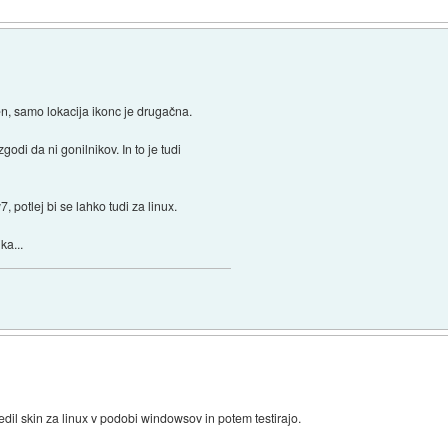
en, samo lokacija ikonc je drugačna.
odi da ni gonilnikov. In to je tudi
, potlej bi se lahko tudi za linux.
ka...
il skin za linux v podobi windowsov in potem testirajo.