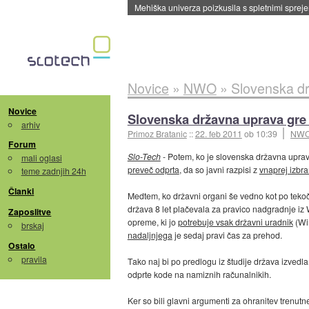
Novice
»
NWO
»
Slovenska dr
Novice
Slovenska državna uprava gre
arhiv
Primoz Bratanic
::
22. feb 2011
ob 10:39
NW
Forum
Slo-Tech
- Potem, ko je slovenska državna uprava
mali oglasi
preveč odprta
, da so javni razpisi z
vnaprej izbr
teme zadnjih 24h
Članki
Medtem, ko državni organi še vedno kot po tek
država 8 let plačevala za pravico nadgradnje iz
Zaposlitve
opreme, ki jo
potrebuje vsak državni uradnik
(Win
brskaj
nadaljnjega
je sedaj pravi čas za prehod.
Ostalo
pravila
Tako naj bi po predlogu iz študije država izvedl
odprte kode na namiznih računalnikih.
Ker so bili glavni argumenti za ohranitev trenut