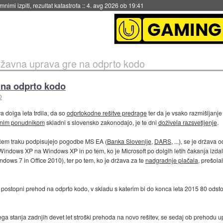
4. avg 2026 ob 19:41
žavna uprava gre na odprto kodo
 na odprto kodo
O
 dolga leta trdila, da so
odprtokodne rešitve predrage
ter da je vsako razmišljanj
anim ponudnikom
skladni s slovensko zakonodajo, je te dni
doživela razsvetljenje
.
očem traku podpisujejo pogodbe MS EA (
Banka Slovenije
,
DARS
, ...), se je država
 Windows XP na Windows XP in po tem, ko je Microsoft po dolgih letih čakanja izda
dows 7 in Office 2010), ter po tem, ko je država za te
nadgradnje plačala
, prešola
a postopni prehod na odprto kodo, v skladu s katerim bi do konca leta 2015 80 odsto
nega stanja zadnjih devet let stroški prehoda na novo rešitev, se sedaj ob prehodu 