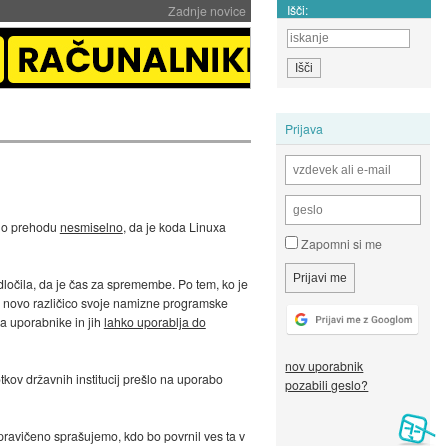
Išči:
Zadnje novice
Prijava
e o prehodu
nesmiselno
, da je koda Linuxa
Zapomni si me
 odločila, da je čas za spremembe. Po tem, ko je
l novo različico svoje namizne programske
la uporabnike in jih
lahko uporablja do
nov uporabnik
tkov državnih institucij prešlo na uporabo
pozabili geslo?
upravičeno sprašujemo, kdo bo povrnil ves ta v