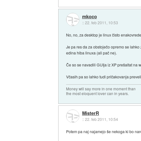
mkoco
::
22. feb 2011, 10:53
No, no, za desktop je linux čisto enakovred
Je pa res da za obstoječo opremo se lahko zg
edina hiba linuxa (ali pač ne).
Če so se navadili GUIja iz XP prešaltat na w7
Včasih pa so lahko tudi pričakovanja preveli
Money will say more in one moment than
the most eloquent lover can in years.
MisterR
::
22. feb 2011, 10:54
Potem pa naj najamejo še nekoga ki bo nared