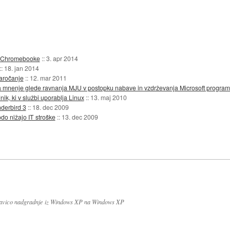
a Chromebooke
::
3. apr 2014
::
18. jan 2014
naročanje
::
12. mar 2011
la mnenje glede ravnanja MJU v postopku nabave in vzdrževanja Microsoft progr
nik, ki v službi uporablja Linux
::
13. maj 2010
derbird 3
::
18. dec 2009
do nižajo IT stroške
::
13. dec 2009
 pravico nadgradnje iz Windows XP na Windows XP