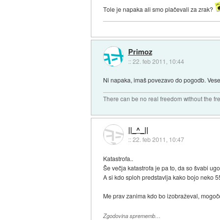
Tole je napaka ali smo plačevali za zrak?
Primoz
::
22. feb 2011, 10:44
Ni napaka, imaš povezavo do pogodb. Vese
There can be no real freedom without the fre
||_^_||
::
22. feb 2011, 10:47
Katastrofa..
Še večja katastrofa je pa to, da so švabi ugo
A si kdo sploh predstavlja kako bojo neko 5
Me prav zanima kdo bo izobraževal, mogoče
Zgodovina sprememb…