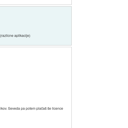
l
(razlicne aplikacije)
nikov. Seveda pa potem plačaš še licence