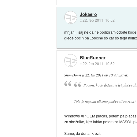
Jokaero
::
22. feb 2011, 10:52
mnjah ...saj ne da ne podpiram odprte kode
glede obcin pa ..obcine so kar so tega kolik
BlueRunner
::
22. feb 2011, 10:52
ShowDown
je
22. feb 2011 ob 10:43
izjavil
:
Po tem, ko je država 8 let plačev
Tole je napaka ali smo plačevali za zrak?
Windows XP OEM plačaš, potem pa plačaš še
za strežnike, kjer lahko potem za MSSQL pla
Samo, da denar kroži.