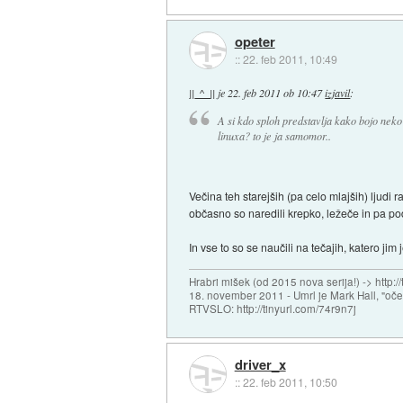
opeter
::
22. feb 2011, 10:49
||_^_||
je
22. feb 2011 ob 10:47
izjavil
:
A si kdo sploh predstavlja kako bojo neko
linuxa? to je ja samomor..
Večina teh starejših (pa celo mlajših) ljud
občasno so naredili krepko, ležeče in pa po
In vse to so se naučili na tečajih, katero jim 
Hrabri mišek (od 2015 nova serija!) -> http:/
18. november 2011 - Umrl je Mark Hall, "oč
RTVSLO: http://tinyurl.com/74r9n7j
driver_x
::
22. feb 2011, 10:50