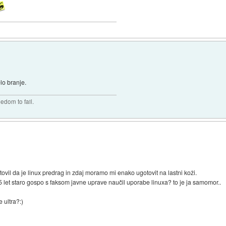
lo branje.
edom to fail.
tovil da je linux predrag in zdaj moramo mi enako ugotovit na lastni koži.
5 let staro gospo s faksom javne uprave naučil uporabe linuxa? to je ja samomor..
 ultra?:)