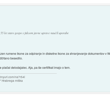
 55 let staro gospo s faksom javne uprave naučil uporabe
i razen rumene ikone za odpiranje in disketne ikone za shranjevanje dokumentov v W
dčrtano besedilo.
je plačal delodajalec. Aja, pa še certifikat imajo o tem.
/tinyurl.com/na7r54l
e" Hrabrega miška