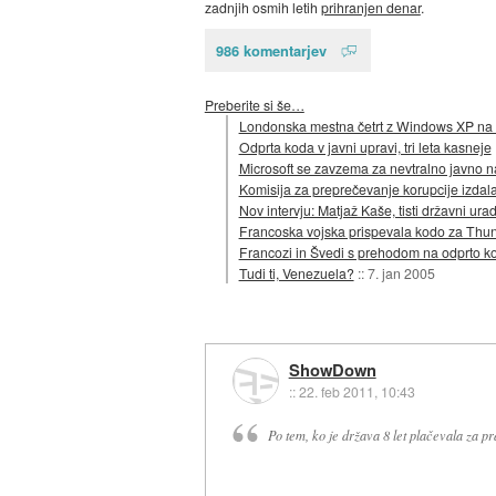
zadnjih osmih letih
prihranjen denar
.
986 komentarjev
Preberite si še…
Londonska mestna četrt z Windows XP n
Odprta koda v javni upravi, tri leta kasneje
Microsoft se zavzema za nevtralno javno 
Komisija za preprečevanje korupcije izda
Nov intervju: Matjaž Kaše, tisti državni urad
Francoska vojska prispevala kodo za Thun
Francozi in Švedi s prehodom na odprto ko
Tudi ti, Venezuela?
::
7. jan 2005
ShowDown
::
22. feb 2011, 10:43
Po tem, ko je država 8 let plačevala za