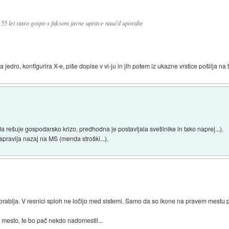
 55 let staro gospo s faksom javne uprave naučil uporabe
jedro, konfigurira X-e, piše dopise v vi-ju in jih potem iz ukazne vrstice pošilja na t
da rešuje gospodarsko krizo, predhodna je postavljala svetilnike in tako naprej...).
pravlja nazaj na MS (menda stroški...).
porablja. V resnici sploh ne ločijo med sistemi. Samo da so ikone na pravem mestu p
 mesto, te bo pač nekdo nadomestil...