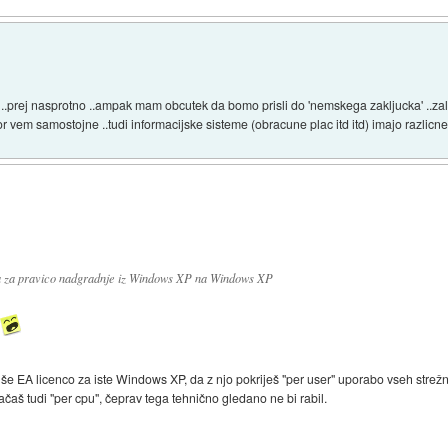
 ..prej nasprotno ..ampak mam obcutek da bomo prisli do 'nemskega zakljucka' ..za
or vem samostojne ..tudi informacijske sisteme (obracune plac itd itd) imajo razlicne
ala za pravico nadgradnje iz Windows XP na Windows XP
 EA licenco za iste Windows XP, da z njo pokriješ "per user" uporabo vseh strež
čaš tudi "per cpu", čeprav tega tehnično gledano ne bi rabil.