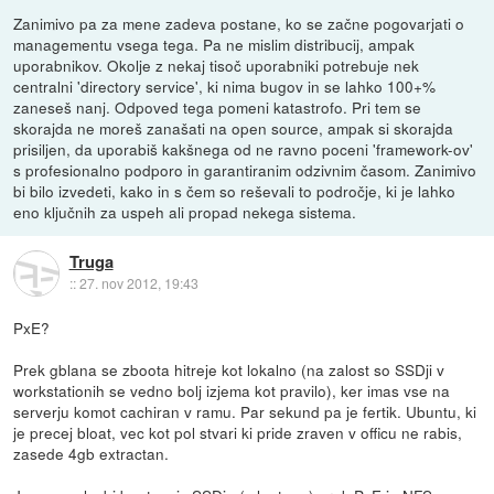
Zanimivo pa za mene zadeva postane, ko se začne pogovarjati o
managementu vsega tega. Pa ne mislim distribucij, ampak
uporabnikov. Okolje z nekaj tisoč uporabniki potrebuje nek
centralni 'directory service', ki nima bugov in se lahko 100+%
zaneseš nanj. Odpoved tega pomeni katastrofo. Pri tem se
skorajda ne moreš zanašati na open source, ampak si skorajda
prisiljen, da uporabiš kakšnega od ne ravno poceni 'framework-ov'
s profesionalno podporo in garantiranim odzivnim časom. Zanimivo
bi bilo izvedeti, kako in s čem so reševali to področje, ki je lahko
eno ključnih za uspeh ali propad nekega sistema.
Truga
::
27. nov 2012, 19:43
PxE?
Prek gblana se zboota hitreje kot lokalno (na zalost so SSDji v
workstationih se vedno bolj izjema kot pravilo), ker imas vse na
serverju komot cachiran v ramu. Par sekund pa je fertik. Ubuntu, ki
je precej bloat, vec kot pol stvari ki pride zraven v officu ne rabis,
zasede 4gb extractan.