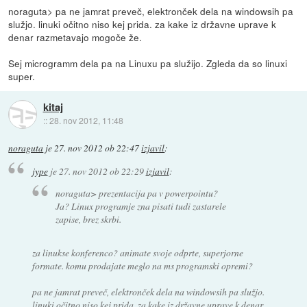
noraguta> pa ne jamrat preveč, elektronček dela na windowsih pa
služjo. linuki očitno niso kej prida. za kake iz državne uprave k
denar razmetavajo mogoče že.
Sej microgramm dela pa na Linuxu pa služijo. Zgleda da so linuxi
super.
kitaj
::
28. nov 2012, 11:48
noraguta
je
27. nov 2012 ob 22:47
izjavil
:
jype
je
27. nov 2012 ob 22:29
izjavil
:
noraguta> prezentacija pa v powerpointu?
Ja? Linux programje zna pisati tudi zastarele
zapise, brez skrbi.
za linukse konferenco? animate svoje odprte, superjorne
formate. komu prodajate meglo na ms programski opremi?
pa ne jamrat preveč, elektronček dela na windowsih pa služjo.
linuki očitno niso kej prida. za kake iz državne uprave k denar