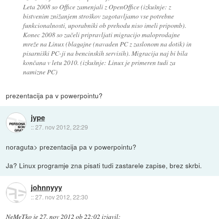
Leta 2008 so Office zamenjali z OpenOffice (izkušnje: z
bistvenim znižanjem stroškov zagotavljamo vse potrebne
funkcionalnosti, uporabniki ob prehodu niso imeli pripomb).
Konec 2008 so začeli pripravljati migracijo maloprodajne
mreže na Linux (blagajne (navaden PC z zaslonom na dotik) in
pisarniški PC-ji na bencinskih servisih). Migracija naj bi bila
končana v letu 2010. (izkušnje: Linux je primeren tudi za
namizne PC)
prezentacija pa v powerpointu?
jype
::
27. nov 2012, 22:29
noraguta> prezentacija pa v powerpointu?
Ja? Linux programje zna pisati tudi zastarele zapise, brez skrbi.
johnnyyy
::
27. nov 2012, 22:30
NeMeTko
je
27. nov 2012 ob 22:02
izjavil
: