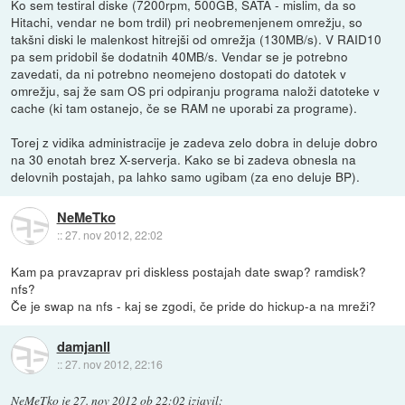
Ko sem testiral diske (7200rpm, 500GB, SATA - mislim, da so
Hitachi, vendar ne bom trdil) pri neobremenjenem omrežju, so
takšni diski le malenkost hitrejši od omrežja (130MB/s). V RAID10
pa sem pridobil še dodatnih 40MB/s. Vendar se je potrebno
zavedati, da ni potrebno neomejeno dostopati do datotek v
omrežju, saj že sam OS pri odpiranju programa naloži datoteke v
cache (ki tam ostanejo, če se RAM ne uporabi za programe).
Torej z vidika administracije je zadeva zelo dobra in deluje dobro
na 30 enotah brez X-serverja. Kako se bi zadeva obnesla na
delovnih postajah, pa lahko samo ugibam (za eno deluje BP).
NeMeTko
::
27. nov 2012, 22:02
Kam pa pravzaprav pri diskless postajah date swap? ramdisk?
nfs?
Če je swap na nfs - kaj se zgodi, če pride do hickup-a na mreži?
damjanll
::
27. nov 2012, 22:16
NeMeTko
je
27. nov 2012 ob 22:02
izjavil
: