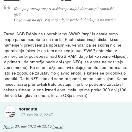
Kam pa pravzaprav pri diskless postajah date swap? ramdisk?
nfs?
Če je swap na nfs - kaj se zgodi, če pride do hickup-a na mreži?
Zaradi 6GB RAMa ne uporabljamo SWAP, /tmp/ in ostale temp
mape pa so mountane na ramfs. Enote sicer imajo diske, ki so
namenjeni predvsem za uporabnike, vendar pa se skoraj nič ne
uporabljajo (sicer je na tem disku voljo tudi SWAP datoteka, v
primeru če bi potreboval nad 6GB RAM, da jo lahko ročno vključiš).
V primeru, da omrežje pade dol (npr. NFS), se enote ne odzivajo
več (zmrzne). Ko se omrežje postavi delujejo enote spet normalno.
Isto se zgodi, če zaustavimo glavno enoto, s katere se pridobivajo
podatki. Da bi NFS sam od sebe razpadel, se ne spominjam. Ko so
mesec nazaj prenavljali trafo postajo in je bilo potrebno zaustaviti
celoten sistem, je ena izmed enot imela uptime preko 300 dni (100
dni več kot glavna enota, ki vse OSje servira).
noraguta
::
27. nov 2012, 22:47
jype
je
27. nov 2012 ob 22:29
izjavil
: