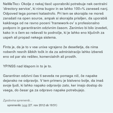
NeMeTko> Okolje z nekaj tisoč uporabniki potrebuje nek centralni
'directory service', ki nima bugov in se lahko 100+% zaneseš nanj.
Odpoved tega pomeni katastrofo. Pri tem se skorajda ne moreš
zanašati na open source, ampak si skorajda prisiljen, da uporabiš
kakšnega od ne ravno poceni 'framework-ov' s profesionalno
podporo in garantiranim odzivnim časom. Zanimivo bi bilo izvedeti,
kako in s čem so reševali to področje, ki je lahko eno ključnih za
uspeh ali propad nekega sistema.
Finta je, da je to v vse unixe vgrajeno že desetletja, da nima
nobenih resnih šibkih točk in da za administracijo lahko izbereš
eno od par sto rešitev, komercialnih ali prostih.
YP/NSS nad ldapom in to je to.
Garantiran odzivni čas ti seveda ne pomaga nič, če napake
dejansko ne odpravijo. V tem primeru je bistveno bolje, da imaš
svoje ljudi, ki lahko napako odpravijo zato, ker imajo dostop do
vsega, do česar ga za odpravo napake potrebujejo.
Zgodovina sprememb…
spremenilo:
jype
(
27. nov 2012 ob 19:51
)