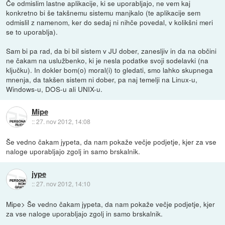
Če odmislim lastne aplikacije, ki se uporabljajo, ne vem kaj
konkretno bi še takšnemu sistemu manjkalo (te aplikacije sem
odmislil z namenom, ker do sedaj ni nihče povedal, v kolikšni meri
se to uporablja).
Sam bi pa rad, da bi bil sistem v JU dober, zanesljiv in da na občini
ne čakam na uslužbenko, ki je nesla podatke svoji sodelavki (na
ključku). In dokler bom(o) moral(i) to gledati, smo lahko skupnega
mnenja, da takšen sistem ni dober, pa naj temelji na Linux-u,
Windows-u, DOS-u ali UNIX-u.
Mipe
::
27. nov 2012, 14:08
Še vedno čakam jypeta, da nam pokaže večje podjetje, kjer za vse
naloge uporabljajo zgolj in samo brskalnik.
jype
::
27. nov 2012, 14:10
Mipe> Še vedno čakam jypeta, da nam pokaže večje podjetje, kjer
za vse naloge uporabljajo zgolj in samo brskalnik.