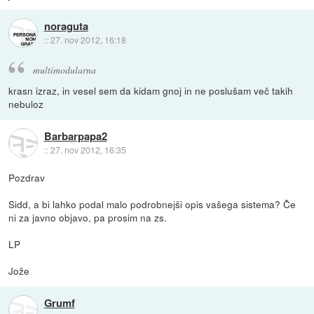
noraguta
::
27. nov 2012, 16:18
multimodularna
krasn izraz, in vesel sem da kidam gnoj in ne poslušam več takih
nebuloz
Barbarpapa2
::
27. nov 2012, 16:35
Pozdrav
Sidd, a bi lahko podal malo podrobnejši opis vašega sistema? Če
ni za javno objavo, pa prosim na zs.
LP
Jože
Grumf