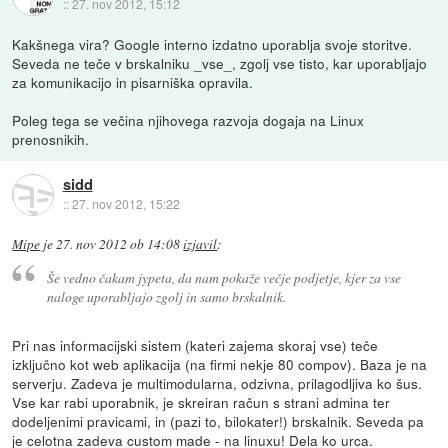
::
27. nov 2012, 15:12
Kakšnega vira? Google interno izdatno uporablja svoje storitve.
Seveda ne teče v brskalniku _vse_, zgolj vse tisto, kar uporabljajo
za komunikacijo in pisarniška opravila.
Poleg tega se večina njihovega razvoja dogaja na Linux
prenosnikih.
sidd
::
27. nov 2012, 15:22
Mipe
je
27. nov 2012 ob 14:08
izjavil
:
Še vedno čakam jypeta, da nam pokaže večje podjetje, kjer za vse
naloge uporabljajo zgolj in samo brskalnik.
Pri nas informacijski sistem (kateri zajema skoraj vse) teče
izključno kot web aplikacija (na firmi nekje 80 compov). Baza je na
serverju. Zadeva je multimodularna, odzivna, prilagodljiva ko šus.
Vse kar rabi uporabnik, je skreiran račun s strani admina ter
dodeljenimi pravicami, in (pazi to, bilokater!) brskalnik. Seveda pa
je celotna zadeva custom made - na linuxu! Dela ko urca.