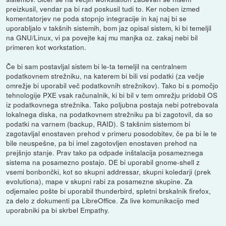
preizkusil, vendar pa bi rad poskusil tudi to. Ker noben izmed
komentatorjev ne poda stopnjo integracije in kaj naj bi se
uporabljalo v takšnih sistemih, bom jaz opisal sistem, ki bi temeljil
na GNU/Linux, vi pa povejte kaj mu manjka oz. zakaj nebi bil
primeren kot workstation.
Če bi sam postavljal sistem bi le-ta temeljil na centralnem
podatkovnem strežniku, na katerem bi bili vsi podatki (za večje
omrežje bi uporabil več podatkovnih strežnikov). Tako bi s pomočjo
tehnologije PXE vsak računalnik, ki bi bil v tem omrežju pridobil OS
iz podatkovnega strežnika. Tako poljubna postaja nebi potrebovala
lokalnega diska, na podatkovnem strežniku pa bi zagotovil, da so
podatki na varnem (backup, RAID). S takšnim sistemom bi
zagotavljal enostaven prehod v primeru posodobitev, če pa bi le te
bile neuspešne, pa bi imel zagotovljen enostaven prehod na
prejšnjo stanje. Prav tako pa odpade inštalacija posameznega
sistema na posamezno postajo. DE bi uporabil gnome-shell z
vsemi bonbončki, kot so skupni addressar, skupni koledarji (prek
evolutiona), mape v skupni rabi za posamezne skupine. Za
odjemalec pošte bi uporabil thunderbird, spletni brskalnik firefox,
za delo z dokumenti pa LibreOffice. Za live komunikacijo med
uporabniki pa bi skrbel Empathy.