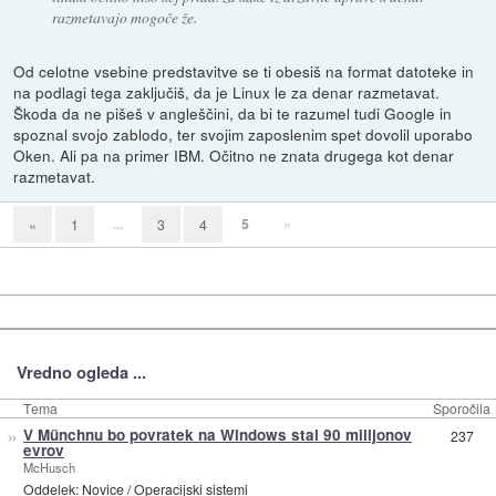
razmetavajo mogoče že.
Od celotne vsebine predstavitve se ti obesiš na format datoteke in
na podlagi tega zaključiš, da je Linux le za denar razmetavat.
Škoda da ne pišeš v angleščini, da bi te razumel tudi Google in
spoznal svojo zablodo, ter svojim zaposlenim spet dovolil uporabo
Oken. Ali pa na primer IBM. Očitno ne znata drugega kot denar
razmetavat.
...
5
»
«
1
3
4
Vredno ogleda ...
Tema
Sporočila
»
V Münchnu bo povratek na Windows stal 90 milijonov
237
evrov
McHusch
Oddelek:
Novice
/
Operacijski sistemi