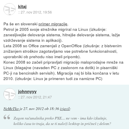
kitaj
::
27. nov 2012, 19:56
Pa še en slovenski
primer migracije
.
Petrol je 2005 svoje strežnike migriral na Linux (izkušnje:
zanesljivejše delovanje sistema, hitrejše delovanje sistema, lažje
vzdrževanje sistema in aplikacij).
Leta 2008 so Office zamenjali z OpenOffice (izkušnje: z bistvenim
znižanjem stroškov zagotavljamo vse potrebne funkcionalnosti,
uporabniki ob prehodu niso imeli pripomb).
Konec 2008 so začeli pripravljati migracijo maloprodajne mreže na
Linux (blagajne (navaden PC z zaslonom na dotik) in pisarniški
PC-ji na bencinskih servisih). Migracija naj bi bila končana v letu
2010. (izkušnje: Linux je primeren tudi za namizne PC)
johnnyyy
::
27. nov 2012, 21:47
NeMeTko
je
27. nov 2012 ob 18:36
izjavil
:
Zagon računalnika preko PXE.... ne vem - ima kdo izkušnje,
koliko časa to traja, da se ti naloži lesktop in pričneš z delom?