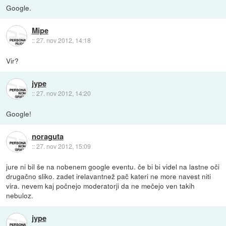
Google.
Mipe
::
27. nov 2012, 14:18
Vir?
jype
::
27. nov 2012, 14:20
Google!
noraguta
::
27. nov 2012, 15:09
jure ni bil še na nobenem google eventu. če bi bi videl na lastne oči
drugačno sliko. zadet irelavantnež pač kateri ne more navest niti
vira. nevem kaj počnejo moderatorji da ne mečejo ven takih
nebuloz.
jype