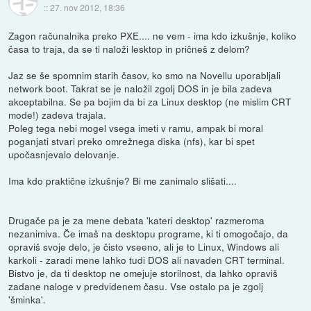
::
27. nov 2012, 18:36
Zagon računalnika preko PXE.... ne vem - ima kdo izkušnje, koliko
časa to traja, da se ti naloži lesktop in pričneš z delom?
Jaz se še spomnim starih časov, ko smo na Novellu uporabljali
network boot. Takrat se je naložil zgolj DOS in je bila zadeva
akceptabilna. Se pa bojim da bi za Linux desktop (ne mislim CRT
mode!) zadeva trajala.
Poleg tega nebi mogel vsega imeti v ramu, ampak bi moral
poganjati stvari preko omrežnega diska (nfs), kar bi spet
upočasnjevalo delovanje.
Ima kdo praktične izkušnje? Bi me zanimalo slišati....
Drugače pa je za mene debata 'kateri desktop' razmeroma
nezanimiva. Če imaš na desktopu programe, ki ti omogočajo, da
opraviš svoje delo, je čisto vseeno, ali je to Linux, Windows ali
karkoli - zaradi mene lahko tudi DOS ali navaden CRT terminal.
Bistvo je, da ti desktop ne omejuje storilnost, da lahko opraviš
zadane naloge v predvidenem času. Vse ostalo pa je zgolj
'šminka'.