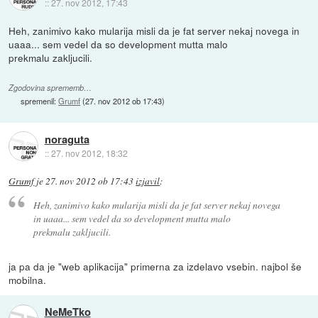
::
27. nov 2012, 17:43
Heh, zanimivo kako mularija misli da je fat server nekaj novega in
uaaa... sem vedel da so development mutta malo
prekmalu zakljucili.
Zgodovina sprememb…
spremenil:
Grumf
(
27. nov 2012 ob 17:43
)
noraguta
::
27. nov 2012, 18:32
Grumf
je
27. nov 2012 ob 17:43
izjavil
:
Heh, zanimivo kako mularija misli da je fat server nekaj novega
in uaaa... sem vedel da so development mutta malo
prekmalu zakljucili.
ja pa da je "web aplikacija" primerna za izdelavo vsebin. najbol še
mobilna.
NeMeTko