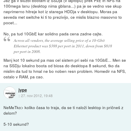
Jaz ga v sluzbi bootam iz SSDja (v laptopu) prek PxE in NFS na
100mega lanu (desktop nima gblana...) pa je se vedno vse skup
neprimerno hitreje kot iz starega HDDja v desktopu. Moras pa
seveda met switche ki ti to prezivijo, ce mislis blazno masovno to
pocet...
No, pa tud 10GbE kar solidno pada cena zadne cajte.
Across all vendors, the average selling price of a 10-Gbit
Ethernet product was $388 per port in 2011, down from $818
per port in 2008.
Manj kot 10 sekund pa mas cel sistem pri sebi na 10GbE... Men se
na SSDju lokalno boota od biosa do desktopa 8 sekund, tko da
mislim da tud to hmal ne bo noben resn problem. Homedir na NFS,
ostalo v RAM, pa cao.
jype
::
27. nov 2012, 19:48
NeMeTko> koliko časa to traja, da se ti naloži lesktop in pričneš z
delom?
5-10 sekund?