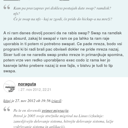
Kam pa pravzaprav pri diskless postajah date swap? ramdisk?
nfs?
Če je swap na nfs - kaj se zgodi, če pride do hickup-a na mreži?
A ni ram danes dovolj poceni da ne rabis swap? Swap na ramdisk
je pa absurd, zakaj bi swapal v ram ce pa lahko ta ram raje
uporabis in ti potem ni potrebno swapat. Ce pade mreza, bodo vsi
programi ki bi radi brali pac obviseli dokler ne pride mreza nazaj.
Sicer tudi ce ne naredis swap preko mreze in primanjkuje spomina,
potem vrze ven redko uporabljeno exec codo iz rama ker jo
kasneje lahko prebere nazaj iz exe fajla, v bistvu je tudi to tip
swapa.
noraguta
::
27. nov 2012, 22:21
kitaj
je
27. nov 2012 ob 19:56
izjavil
:
Pa še en slovenski
primer migracije
.
Petrol je 2005 svoje strežnike migriral na Linux (izkušnje:
zanesljivejše delovanje sistema, hitrejše delovanje sistema, lažje
vzdrževanje sistema in aplikacij).