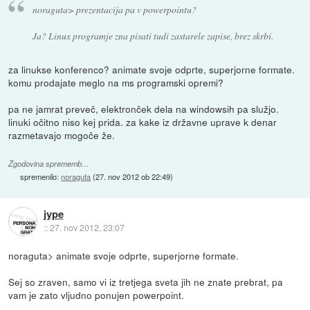
noraguta> prezentacija pa v powerpointu?
Ja? Linux programje zna pisati tudi zastarele zapise, brez skrbi.
za linukse konferenco? animate svoje odprte, superjorne formate.
komu prodajate meglo na ms programski opremi?
pa ne jamrat preveč, elektronček dela na windowsih pa služjo.
linuki očitno niso kej prida. za kake iz državne uprave k denar
razmetavajo mogoče že.
Zgodovina sprememb…
spremenilo:
noraguta
(
27. nov 2012 ob 22:49
)
jype
::
27. nov 2012, 23:07
noraguta> animate svoje odprte, superjorne formate.
Sej so zraven, samo vi iz tretjega sveta jih ne znate prebrat, pa
vam je zato vljudno ponujen powerpoint.