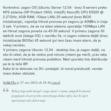
Konkretno: zagon OS (Ubuntu Server 12.04 - brez X-server) preko
NFS sistema (HP Proliant 160G, Intel(R) Xeon(R) CPU E5520 @
2.27GHz, 6GB RAM, 1Gbps LAN) 25 sekund (brez BIOS
inicializacije), največja hitrost prenosa pri zagonu je 40MB/s in traja
2 sek. V primeru, da se na istem sistemu uporablja 100Mbps LAN
se hitrost zagona poveča na 45-50 sekund. V primeru zagona 30
takšnih enot (istega OS) v razmiku 5s, ni zagon nobene daljši (brez
inicializacije BIOSa) 45 sekund (pri tem času imam alarm, da je
nekaj narobe).
V primeru zagona Ubuntu 12.04 - desktop live, je zagon daljši, na
oko bi rekel, da je še vedno pod minuto (nisem ga meril), prav tako
nisem meril hitrosti prenosa podatkov. Med uporabo live distribucije
pa le ta teče BP.
Kako bi to delovalo na 30+ postajah, bi moral preizkusiti, vendar
imam dober občutek.
NeMeTko
je
27. nov 2012 ob 18:36
izjavil
:
Poleg tega nebi mogel vsega imeti v ramu, ampak bi moral
poganjati stvari preko omrežnega diska (nfs), kar bi spet
upočasnjevalo delovanje.