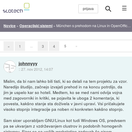
☰
Novice
»
Operacijski sistemi
»
München s prehodom na Linux in OpenOffice prihranil 10 milijonov evrov
...
5
»
«
1
3
4
johnnyyy
::
27. nov 2012, 14:07
Mislim, da bi nam lahko bili tisti, ki so delali na tem projektu za vzor.
Naredijo študijo, začnejo izvajati prehod in na koncu potrdijo, da
jim je uspelo kar so hoteli. Medtem, ko se med nami odvija vojna
med zagovorniki in kritiki, se pojavita le uboga 2 komentarja, ki
povesta, kakšno stanje sta doživela v javni upravi. Vsi pričakujete
visoko stopnjo integracije pa noben ni konkreten kakšno stopnjo.
Sam sicer uporabljam GNU/Linux kot tudi Windows OS, predvsem
pa se ukvarjam z vzdrževanjem clustrov in podobnih homogenih
sistemov. Sicer se na večjih workstation zadevah še nisem