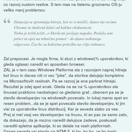
oz razvoj custom resitve. S tem mas na tistemu groznemu OS-ju
veliko manj problemov.
Situacija se spreminja hitreje, kot so si mislili; danes sta recimo
Chrome in Android daleč od kakšne obskurnosti.
Treba je težiti,težiti...e-Davki mi javljajo napako. Poslala sem
prtscr in opis na tehnično pomoč - do danes nobenega
odgovora. Čas bo za kokretno pritožbo na višjo inštanco.
Zal prepocasi. Je mogla firma, ki sluzi z windowsi(% uporabnikov, ki
gleda oglase) naredit en sposoben browser.
ZAL je v tem casu Windows Platforma sla z razvojem naprej hitreje
kot linux in danes niti ni vec "joke", da storitve delujejo kompletno
na Microsoftovih resitvah. Pa se razvoj je ene parkrat hitrejsi.
Rezultat je zdej spet enak. Gleda na se na % uporabnikov ste
linuxasi prakticno neobstojeci ce gledamo graf...obenem pa se je
stevilo developerjev na windowsih povecalo. In tukaj mamo spet en
resen problem...da se je spet povecalo stevilo developerjev, ki jim
visi za uporabnike linux distribucij. Kar je seveda slabo za vse.
Prej si mel vsaj vec developerjev na linuxu, ki so pac ze samo zato,
da dokazejo, da je mozno naredit delujoce zadeve, poskusali
narediti spletne aplikacije, ki so delale na vseh platformah.
Danes seveda vsi stavijo na HTML5, ki bo, ko bo, ce bo toplo