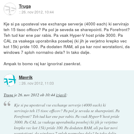
Truga
::
26. nov 2012, 10:44
Kje si pa uposteval vse exchange serverje (4000 each) ki servirajo
teh 15 tisoc officov? Pa pol je seveda se sharepointi. Pa Forefront?
Teh tud kar ene par rabis. Pa vsak Hyper-V host pride 3000. Pa
CAL za vsakega uporabnika posebej (ki jih je verjetno krepko vec
kot 15k) pride 100. Pa dodaten RAM, ali pa kar novi worstationi, da
windows 7 sploh normalno dela? In tako dalje.
Ampak to bomo raj kar ignoriral zaenkrat.
Mavrik
::
26. nov 2012, 11:03
Truga
je
26. nov 2012 ob 10:44
izjavil
:
Kje si pa uposteval vse exchange serverje (4000 each) ki
servirajo teh 15 tisoc officov? Pa pol je seveda se sharepointi. Pa
Forefront? Teh tud kar ene par rabis. Pa vsak Hyper-V host pride
3000. Pa CAL za vsakega uporabnika posebej (ki jih je verjetno
krepko vec kot 15k) pride 100. Pa dodaten RAM, ali pa kar novi
worstationi, da windows 7 sploh normalno dela? In tako dalje.