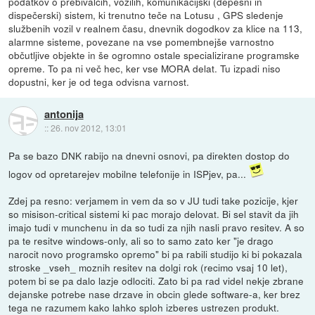
podatkov o prebivalcih, vozilih, komunikacijski (depešni in
dispečerski) sistem, ki trenutno teče na Lotusu , GPS sledenje
službenih vozil v realnem času, dnevnik dogodkov za klice na 113,
alarmne sisteme, povezane na vse pomembnejše varnostno
občutljive objekte in še ogromno ostale specializirane programske
opreme. To pa ni več hec, ker vse MORA delat. Tu izpadi niso
dopustni, ker je od tega odvisna varnost.
antonija
::
26. nov 2012, 13:01
Pa se bazo DNK rabijo na dnevni osnovi, pa direkten dostop do
logov od opretarejev mobilne telefonije in ISPjev, pa...
Zdej pa resno: verjamem in vem da so v JU tudi take pozicije, kjer
so misison-critical sistemi ki pac morajo delovat. Bi sel stavit da jih
imajo tudi v munchenu in da so tudi za njih nasli pravo resitev. A so
pa te resitve windows-only, ali so to samo zato ker "je drago
narocit novo programsko opremo" bi pa rabili studijo ki bi pokazala
stroske _vseh_ moznih resitev na dolgi rok (recimo vsaj 10 let),
potem bi se pa dalo lazje odlociti. Zato bi pa rad videl nekje zbrane
dejanske potrebe nase drzave in obcin glede software-a, ker brez
tega ne razumem kako lahko sploh izberes ustrezen produkt.