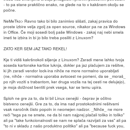
- to pa stane praktično enako, ne glede na to v kakšnem okolju se
počne.
NeMeTko> Ravno tako bi bilo zanimivo slišati, zakaj pravica do
proste izbire velja zgolj za open source, nikakor pa ne za Windows
in Office. Če moji sosedi bolj paše Windows - zakaj naj nebi smela
imeti te izbira in bi jo bilo treba posiliti z Linuxom?
ZATO KER SEM JAZ TAKO REKEL!
Kje ti vidiš kakršnokoli siljenje z Linuxom? Zaradi mene lahko tvoja
soseda kartonske kartice luknja, dokler pa jaz plačujem za rešitve,
ki jih zaradi vendor lock-ina nihče ne more normalno uporabljati
(ne, nihče - normalna uporaba avtocest ne pomeni, da se _moraš_
po njih voziti s trabantom, ker druga vozila na tej cesti ne delujejo),
je moja dolžnost bentiti prek vsega, kar se temu upira.
Sploh ne gre za to, da bi bil Linux cenejši - čeprav je očitno
bistveno cenejši. Gre za to, da ima nad prostokodnimi rešitvami
vsak naročnik čisto popoln in neomejen nadzor. _Nihče_ ne more
reči "tega pa ne smete, ne da bi nam najprej plačali toliko in toliko"
ali pa "take funkcionalnosti se nam ne splača razvijati za vas" ali pa
"to ni v skladu z našo produktno politiko" ali pa "because fuck you,