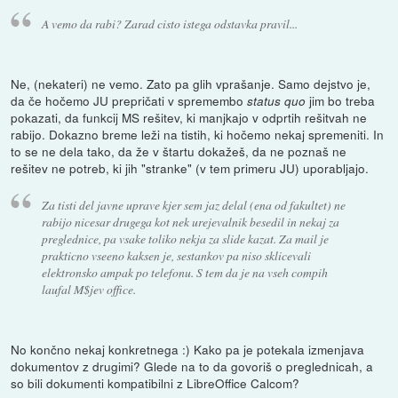
A vemo da rabi? Zarad cisto istega odstavka pravil...
Ne, (nekateri) ne vemo. Zato pa glih vprašanje. Samo dejstvo je,
da če hočemo JU prepričati v spremembo
jim bo treba
status quo
pokazati, da funkcij MS rešitev, ki manjkajo v odprtih rešitvah ne
rabijo. Dokazno breme leži na tistih, ki hočemo nekaj spremeniti. In
to se ne dela tako, da že v štartu dokažeš, da ne poznaš ne
rešitev ne potreb, ki jih "stranke" (v tem primeru JU) uporabljajo.
Za tisti del javne uprave kjer sem jaz delal (ena od fakultet) ne
rabijo nicesar drugega kot nek urejevalnik besedil in nekaj za
preglednice, pa vsake toliko nekja za slide kazat. Za mail je
prakticno vseeno kaksen je, sestankov pa niso sklicevali
elektronsko ampak po telefonu. S tem da je na vseh compih
laufal M$jev office.
No končno nekaj konkretnega :) Kako pa je potekala izmenjava
dokumentov z drugimi? Glede na to da govoriš o preglednicah, a
so bili dokumenti kompatibilni z LibreOffice Calcom?