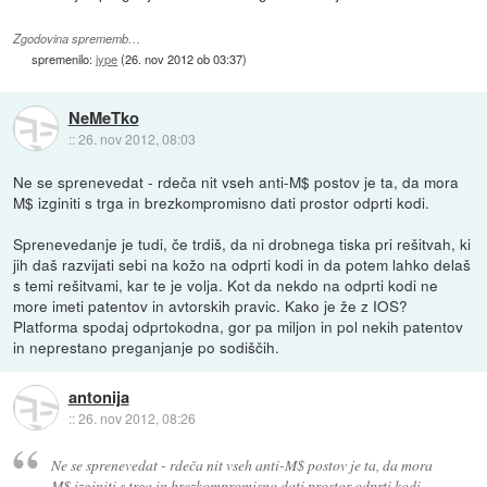
Zgodovina sprememb…
spremenilo:
jype
(
26. nov 2012 ob 03:37
)
NeMeTko
::
26. nov 2012, 08:03
Ne se sprenevedat - rdeča nit vseh anti-M$ postov je ta, da mora
M$ izginiti s trga in brezkompromisno dati prostor odprti kodi.
Sprenevedanje je tudi, če trdiš, da ni drobnega tiska pri rešitvah, ki
jih daš razvijati sebi na kožo na odprti kodi in da potem lahko delaš
s temi rešitvami, kar te je volja. Kot da nekdo na odprti kodi ne
more imeti patentov in avtorskih pravic. Kako je že z IOS?
Platforma spodaj odprtokodna, gor pa miljon in pol nekih patentov
in neprestano preganjanje po sodiščih.
antonija
::
26. nov 2012, 08:26
Ne se sprenevedat - rdeča nit vseh anti-M$ postov je ta, da mora
M$ izginiti s trga in brezkompromisno dati prostor odprti kodi.