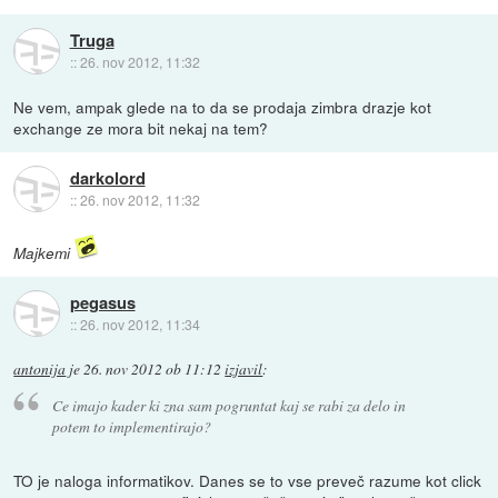
Truga
::
26. nov 2012, 11:32
Ne vem, ampak glede na to da se prodaja zimbra drazje kot
exchange ze mora bit nekaj na tem?
darkolord
::
26. nov 2012, 11:32
Majkemi
pegasus
::
26. nov 2012, 11:34
antonija
je
26. nov 2012 ob 11:12
izjavil
:
Ce imajo kader ki zna sam pogruntat kaj se rabi za delo in
potem to implementirajo?
TO je naloga informatikov. Danes se to vse preveč razume kot click