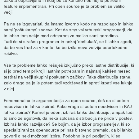
paketa odpravljene in kdaj bo že končno nek nujno potrebni
feature implementiran. Pri open source je ta problem še veliko
večji.
Pa ne se izgovarjati, da imamo izvorno kodo na razpolago in lahko
sami 'poštukamo' zadeve. Kot da smo vsi vrhunski programerji, da
to lahko tam nekje med odmorom za malico sami naredimo.
Tudi če si strašen programer in nekaj 'doštukaš', se ti lahko zgodi,
da bo ves trud za v kanto, ko bo izšla nova verzija odprtokodne
rešitve.
Vse te probleme lahko rešuješ izključno preko lastne distribucije, ki
si jo pred tem prikrojil lastnim potrebam in najmanj kakšen mesec
testiral na večji skupini poskusnih zajčkov. Taka distribucija stane,
zelo drago pa jo je potem tudi vzdrževati in sproti krpati vse luknje
v njej.
Fenomenalna je argumentacija za open source, češ da si potem
neodvisen in lahko izbiraš. Kako vraga si potem neodvisen in KAJ
lahko izbiraš? Kernel je eden, izbiraš lahko distribucijo, ampak tudi
to smo že ugotovili, da neka splošna distribucija ne pride v poštev.
Izbiraš lahko razvijalce? Se bojim, da je izbor programerjev, ki so
specializirani za opensource pri nas bistveno premalo, da bi lahko
govoril o neki možnosti izbire. Podobno je pri podjetjih, ki so