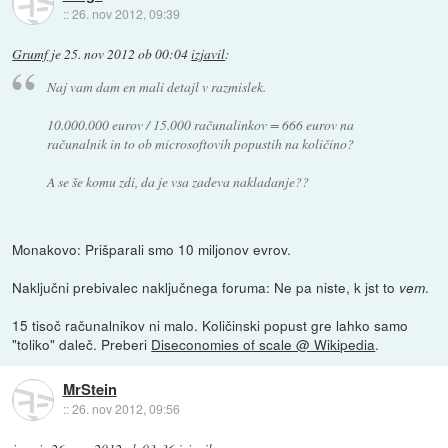
::
26. nov 2012, 09:39
Grumf
je
25. nov 2012 ob 00:04
izjavil
:
Naj vam dam en mali detajl v razmislek.
10.000.000 eurov / 15.000 računalinkov = 666 eurov na
računalnik in to ob microsoftovih popustih na količino?
A se še komu zdi, da je vsa zadeva nakladanje??
Monakovo: Prišparali smo 10 miljonov evrov.
Naključni prebivalec naključnega foruma: Ne pa niste, k jst to
.
vem
15 tisoč računalnikov ni malo. Količinski popust gre lahko samo
"toliko" daleč. Preberi
Diseconomies of scale @ Wikipedia
.
MrStein
::
26. nov 2012, 09:56