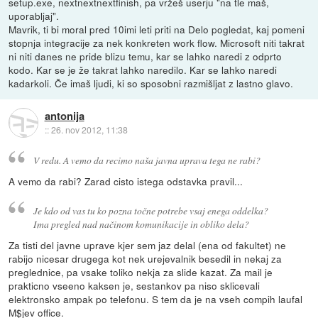
setup.exe, nextnextnextfinish, pa vržeš userju "na tle maš,
uporabljaj".
Mavrik, ti bi moral pred 10imi leti priti na Delo pogledat, kaj pomeni
stopnja integracije za nek konkreten work flow. Microsoft niti takrat
ni niti danes ne pride blizu temu, kar se lahko naredi z odprto
kodo. Kar se je že takrat lahko naredilo. Kar se lahko naredi
kadarkoli. Če imaš ljudi, ki so sposobni razmišljat z lastno glavo.
antonija
::
26. nov 2012, 11:38
V redu. A vemo da recimo naša javna uprava tega ne rabi?
A vemo da rabi? Zarad cisto istega odstavka pravil...
Je kdo od vas tu ko pozna točne potrebe vsaj enega oddelka?
Ima pregled nad načinom komunikacije in obliko dela?
Za tisti del javne uprave kjer sem jaz delal (ena od fakultet) ne
rabijo nicesar drugega kot nek urejevalnik besedil in nekaj za
preglednice, pa vsake toliko nekja za slide kazat. Za mail je
prakticno vseeno kaksen je, sestankov pa niso sklicevali
elektronsko ampak po telefonu. S tem da je na vseh compih laufal
M$jev office.