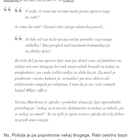
V redu. A vemo da recimo naša javna uprava tega
ne rabi?
A vemo da rabi? Zarad cisto istega odstavka pravil...
Je kdo od vas tu ko pozna točne potrebe vsaj enega
oddelka? Ima pregled nad načinom komunikacije
in obliko dela?
Za tisti del javne uprave kjer sem jaz delal (ena od fakultet) ne
rabijo nicesar drugega kot nek urejevalnik besedil in nekaj za
preglednice, pa vsake toliko nekja za slide kazat. Za mail je
prakticno vseeno kaksen je, sestankov pa niso sklicevali
elektronsko ampak po telefonu. S tem da je na vseh compih
laufal M$jev office.
Vecina Muchena je zgleda v podobni situaciji, kjer uporabniki
potrebujejo "nekaj za textovne dokumente in nekaj za tabele, pa
se nekaj za email". In za njih je open source zgleda dovolj dober
in predvsem cenejsi.
No, Policija je pa popolnoma nekaj drugega. Rabi celotno bazo