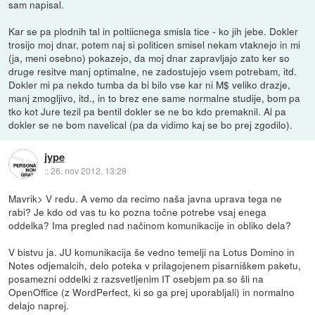
sam napisal.
Kar se pa plodnih tal in poltiicnega smisla tice - ko jih jebe. Dokler
trosijo moj dnar, potem naj si politicen smisel nekam vtaknejo in mi
(ja, meni osebno) pokazejo, da moj dnar zapravljajo zato ker so
druge resitve manj optimalne, ne zadostujejo vsem potrebam, itd.
Dokler mi pa nekdo tumba da bi bilo vse kar ni M$ veliko drazje,
manj zmogljivo, itd., in to brez ene same normalne studije, bom pa
tko kot Jure tezil pa bentil dokler se ne bo kdo premaknil. Al pa
dokler se ne bom navelical (pa da vidimo kaj se bo prej zgodilo).
jype
::
26. nov 2012, 13:28
Mavrik> V redu. A vemo da recimo naša javna uprava tega ne
rabi? Je kdo od vas tu ko pozna točne potrebe vsaj enega
oddelka? Ima pregled nad načinom komunikacije in obliko dela?
V bistvu ja. JU komunikacija še vedno temelji na Lotus Domino in
Notes odjemalcih, delo poteka v prilagojenem pisarniškem paketu,
posamezni oddelki z razsvetljenim IT osebjem pa so šli na
OpenOffice (z WordPerfect, ki so ga prej uporabljali) in normalno
delajo naprej.