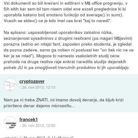
Vsi dokumenti so bili kreirani in editirani v M$ office programju, v
5ih eltih kar sem bil tam nisem videl ene excell preglednice ki bi
uporabila kaksno bolj smotano funkcijo od average() in sum().
Vcasih se stdev() ce je kdo imel cas brat "kaj to naredi".
Na splosno: usposobljenost uporabnikov zalostno nizka,
seznanjenost sysadminov z drugimi resitvami (pa magari M$jevimi)
porazna (edino en mlajsi fant, zaposlen preko studenta, je zgledal
da pozna zadeve, samo ga noben ni poslusal ker "on itak nic ne ve
ker je se mlad"). Mogoce bi namesto vsakoletnih studij cene
prehoda na druge resitve raje enkrat naredilis studijo dejanskih
potreb JU in pa zmogljivosti trenutnih produktov ki jih uporabljajo.
cryptozaver
::
26. nov 2012, 12:10
Nam pa ni treba ZNATI, mi imamo dovolj denarja, da kljub krizi
prioriteno denar dajemo microsoftu...
francek1
::
26. nov 2012, 12:50
antonija
je
26. nov 2012 ob 11:38
izjavil
: