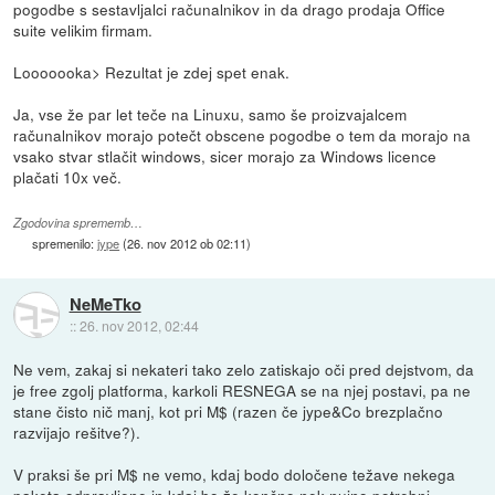
pogodbe s sestavljalci računalnikov in da drago prodaja Office
suite velikim firmam.
Looooooka> Rezultat je zdej spet enak.
Ja, vse že par let teče na Linuxu, samo še proizvajalcem
računalnikov morajo potečt obscene pogodbe o tem da morajo na
vsako stvar stlačit windows, sicer morajo za Windows licence
plačati 10x več.
Zgodovina sprememb…
spremenilo:
jype
(
26. nov 2012 ob 02:11
)
NeMeTko
::
26. nov 2012, 02:44
Ne vem, zakaj si nekateri tako zelo zatiskajo oči pred dejstvom, da
je free zgolj platforma, karkoli RESNEGA se na njej postavi, pa ne
stane čisto nič manj, kot pri M$ (razen če jype&Co brezplačno
razvijajo rešitve?).
V praksi še pri M$ ne vemo, kdaj bodo določene težave nekega