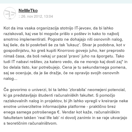
NeMeTko
::
26. nov 2012, 13:04
Kot da ima vsaka organizacija stotnijo IT-jevcev, da bi lahko
raziskovali, kaj vse bi mogoče prišlo v poštev in kako to najbolj
smotrno implementirati. Pogosto ne dohajajo niti osnovnih nalog,
kaj šele, da bi poskrbeli še za tak 'luksuz'. Stvar je podobna, kot v
gospodinjstvu, ko greš kupiti Knorrovo govejo juho, ker preprosto
nimaš časa, da boš nekaj ur pacal 'pravo' juho na šporgetu. Tako
tudi IT nabavi rešitev, za katero vedo, da ne morejo kaj dosti zaj* in
bo delala tisto, kar potrebujejo. Cena je tu sekundarnega pomena,
saj se ocenjuje, da je še dražje, če ne opravijo svojih osnovnih
nalog...
Če govorimo o univerzi, bi ta lahko 'zlorabila' neomejeni potencial,
ki ga predstavljajo študenti računalniških fakultet. S pomočjo
raziskovalnih nalog in projektov, bi jih lahko vpregli v kreiranje neke
enotne univerzitetne informacijske platforme - praktično brez
enega samega potrošenega €. Vendar kot kaže, računalniškim
fakultetam takšen 'real life lab' ni dovolj zanimiv in se raje ukvarjajo
s teoretičnim računalništvom.