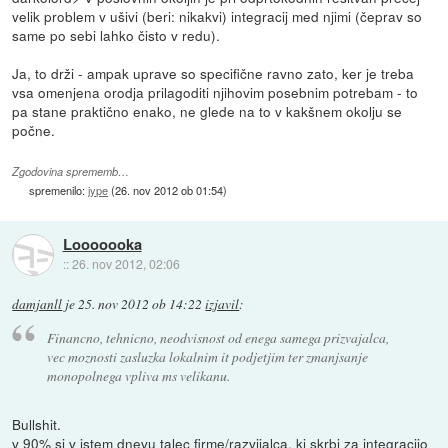
velik problem v ušivi (beri: nikakvi) integracij med njimi (čeprav so
same po sebi lahko čisto v redu).
Ja, to drži - ampak uprave so specifične ravno zato, ker je treba
vsa omenjena orodja prilagoditi njihovim posebnim potrebam - to
pa stane praktično enako, ne glede na to v kakšnem okolju se
počne.
Zgodovina sprememb…
spremenilo:
jype
(
26. nov 2012 ob 01:54
)
Looooooka
::
26. nov 2012, 02:06
damjanll
je
25. nov 2012 ob 14:22
izjavil
:
Financno, tehnicno, neodvisnost od enega samega prizvajalca,
vec moznosti zasluzka lokalnim it podjetjim ter zmanjsanje
monopolnega vpliva ms velikanu.
Bullshit.
v 90% si v istem dnevu talec firme/razvijalca, ki skrbi za integracijo