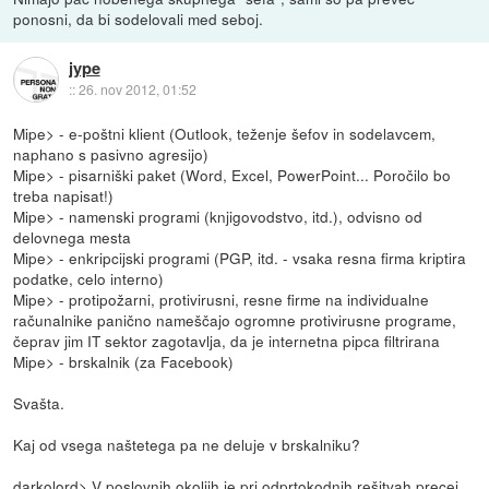
ponosni, da bi sodelovali med seboj.
jype
::
26. nov 2012, 01:52
Mipe> - e-poštni klient (Outlook, teženje šefov in sodelavcem,
naphano s pasivno agresijo)
Mipe> - pisarniški paket (Word, Excel, PowerPoint... Poročilo bo
treba napisat!)
Mipe> - namenski programi (knjigovodstvo, itd.), odvisno od
delovnega mesta
Mipe> - enkripcijski programi (PGP, itd. - vsaka resna firma kriptira
podatke, celo interno)
Mipe> - protipožarni, protivirusni, resne firme na individualne
računalnike panično nameščajo ogromne protivirusne programe,
čeprav jim IT sektor zagotavlja, da je internetna pipca filtrirana
Mipe> - brskalnik (za Facebook)
Svašta.
Kaj od vsega naštetega pa ne deluje v brskalniku?
darkolord> V poslovnih okoljih je pri odprtokodnih rešitvah precej