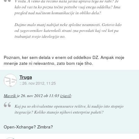
V redu. A vemo da recimo naša javna uprava tega ne rabi? Je
kdo od vas tu ko pozna točne potrebe vsaj enega oddelka? Ima
pregled nad načinom komunikacije in obliko dela?
Dajmo malo manj nabijat neke splošne neumnosti. Gotovo kdo
od zagovornikov katerekoli strani zna povedati kaj več kot pa
trabunjat svojo ideologijo no.
Poznam, ker sem delala v enem od oddelkov DZ. Ampak moje
mnenje zate ni relevantno, zato bom raje tiho.
Truga
::
26. nov 2012, 11:25
Mavrik
je
26. nov 2012 ob 11:03
izjavil
:
Kaj pa so ekvivalentne opensource rešitve, ki nudijo isto stopnjo
itegracije? Koliko stanejo njihovi enterprise paketi?
Open-Xchange? Zimbra?