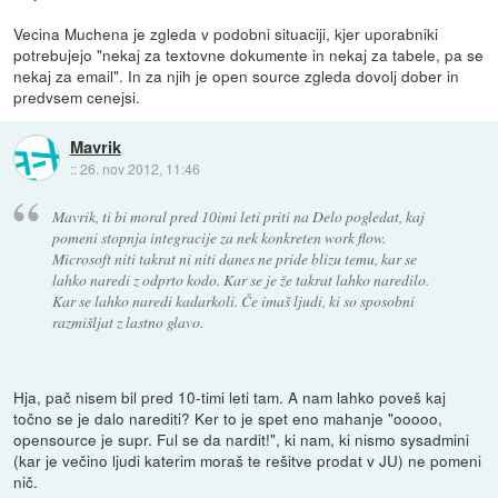
Vecina Muchena je zgleda v podobni situaciji, kjer uporabniki
potrebujejo "nekaj za textovne dokumente in nekaj za tabele, pa se
nekaj za email". In za njih je open source zgleda dovolj dober in
predvsem cenejsi.
Mavrik
::
26. nov 2012, 11:46
Mavrik, ti bi moral pred 10imi leti priti na Delo pogledat, kaj
pomeni stopnja integracije za nek konkreten work flow.
Microsoft niti takrat ni niti danes ne pride blizu temu, kar se
lahko naredi z odprto kodo. Kar se je že takrat lahko naredilo.
Kar se lahko naredi kadarkoli. Če imaš ljudi, ki so sposobni
razmišljat z lastno glavo.
Hja, pač nisem bil pred 10-timi leti tam. A nam lahko poveš kaj
točno se je dalo narediti? Ker to je spet eno mahanje "ooooo,
opensource je supr. Ful se da nardit!", ki nam, ki nismo sysadmini
(kar je večino ljudi katerim moraš te rešitve prodat v JU) ne pomeni
nič.