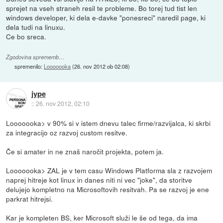
sprejet na vseh straneh resil te probleme. Bo torej tud tist len
windows developer, ki dela e-davke "ponesreci" naredil page, ki
dela tudi na linuxu.
Ce bo sreca.
Zgodovina sprememb…
spremenilo:
Looooooka
(
26. nov 2012 ob 02:08
)
jype
::
26. nov 2012, 02:10
Looooooka> v 90% si v istem dnevu talec firme/razvijalca, ki skrbi
za integracijo oz razvoj custom resitve.
Če si amater in ne znaš naročit projekta, potem ja.
Looooooka> ZAL je v tem casu Windows Platforma sla z razvojem
naprej hitreje kot linux in danes niti ni vec "joke", da storitve
delujejo kompletno na Microsoftovih resitvah. Pa se razvoj je ene
parkrat hitrejsi.
Kar je kompleten BS, ker Microsoft služi le še od tega, da ima