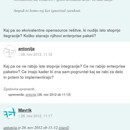
Ampak to bomo raj kar ignoriral zaenkrat.
Kaj pa so ekvivalentne opensource rešitve, ki nudijo isto stopnjo
itegracije? Koliko stanejo njihovi enterprise paketi?
antonija
::
26. nov 2012, 11:12
Kaj pa ce ne rabijo iste stopnje integracije? Ce ne rabijo enterprise
paketov? Ce imajo kader ki zna sam pogruntat kaj se rabi za delo
in potem to implementirajo?
Zgodovina sprememb…
spremenilo:
antonija
(
26. nov 2012 ob 11:13
)
Mavrik
::
26. nov 2012, 11:17
antonija
je
26. nov 2012 ob 11:12
izjavil
: