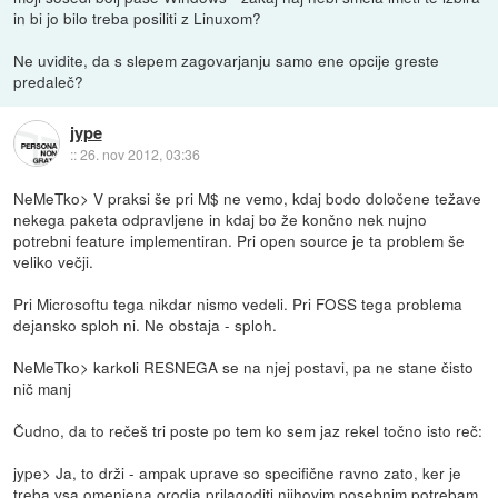
in bi jo bilo treba posiliti z Linuxom?
Ne uvidite, da s slepem zagovarjanju samo ene opcije greste
predaleč?
jype
::
26. nov 2012, 03:36
NeMeTko> V praksi še pri M$ ne vemo, kdaj bodo določene težave
nekega paketa odpravljene in kdaj bo že končno nek nujno
potrebni feature implementiran. Pri open source je ta problem še
veliko večji.
Pri Microsoftu tega nikdar nismo vedeli. Pri FOSS tega problema
dejansko sploh ni. Ne obstaja - sploh.
NeMeTko> karkoli RESNEGA se na njej postavi, pa ne stane čisto
nič manj
Čudno, da to rečeš tri poste po tem ko sem jaz rekel točno isto reč:
jype> Ja, to drži - ampak uprave so specifične ravno zato, ker je
treba vsa omenjena orodja prilagoditi njihovim posebnim potrebam