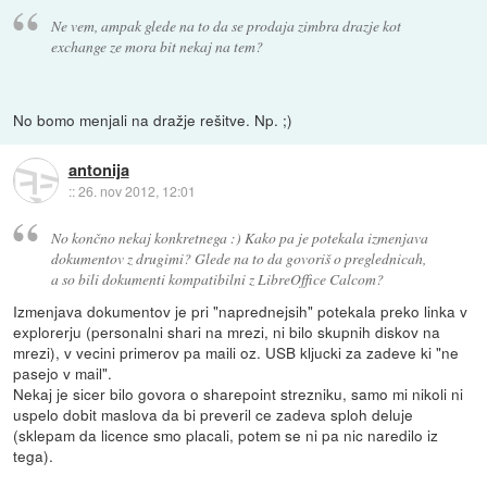
Ne vem, ampak glede na to da se prodaja zimbra drazje kot
exchange ze mora bit nekaj na tem?
No bomo menjali na dražje rešitve. Np. ;)
antonija
::
26. nov 2012, 12:01
No končno nekaj konkretnega :) Kako pa je potekala izmenjava
dokumentov z drugimi? Glede na to da govoriš o preglednicah,
a so bili dokumenti kompatibilni z LibreOffice Calcom?
Izmenjava dokumentov je pri "naprednejsih" potekala preko linka v
explorerju (personalni shari na mrezi, ni bilo skupnih diskov na
mrezi), v vecini primerov pa maili oz. USB kljucki za zadeve ki "ne
pasejo v mail".
Nekaj je sicer bilo govora o sharepoint strezniku, samo mi nikoli ni
uspelo dobit maslova da bi preveril ce zadeva sploh deluje
(sklepam da licence smo placali, potem se ni pa nic naredilo iz
tega).