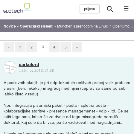
☰
Novice
»
Operacijski sistemi
»
München s prehodom na Linux in OpenOffice prihranil 10 milijonov evrov
3
«
1
2
4
5
»
darkolord
::
26. nov 2012, 01:28
V poslovnih okoljih je pri odprtokodnih rešitvah precej velik problem
v ušivi (beri: nikakvi) integracij med njimi (čeprav so same po sebi
lahko čisto v redu).
Npr. integracija pisarniški paket - pošta - spletna pošta -
kolaboracijske storitve - presence managemenet - voip - itd. Če se
lotiš tega sam, lahko že za dvoje od tega mimogrede narediš
doktorat, kaj šele da bi vse, pa še vzdrževal med nagradnjami...
Nimajo pač nobenega skupnega "šefa", sami so pa preveč