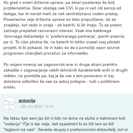
Ko greš v smeri državne uprave, pa stvari postanejo še bolj
problematične. Sicer obstaja nek CVI, ki pa ni več niti senca od
tistega, kar bi morali imeti za nek centralizirano voden pristop.
Posamezne veje državne uprave so tako prepuščene, da se
znajdejo, kot vedo in znajo - ob kadrih, ki jih imajo. Tu se potem
začnejo prepletati raznorazni interesi. Vsak ima kakšnega
'dvornega dobavitelja' in 'preferiranega partnerja', jasnih smernic
pa ni. To niso plodna tla, na katerih bi lahko zrasel vsaj pilotski
projekt, ki bi pokazal, če in kako se da s pomočjo open source
programov zmanjšati proračun za informatiko.
Po mojem mnenju se zagovorniki ene in druge strani prehitro
zakadite v zagovarjanje nekih tehničnih karakteristik enih in drugih
rešitev, ne pomislite pa, kaj je še vse s tem povezano in kaj
določena odločitev še vse za seboj potegne - tudi v političnem
smislu.
antonija
::
26. nov 2012, 13:10
Na faksu kjer sem jaz bil ni bilo ne duha ne sluha o kakrsnem koli
"vodenju" ITja iz kje visje, tisti sysadmini ki so bili tam so bili
"taglavni na vasi". Seveda skupaj s preferencnimi dobavitelji, kot si