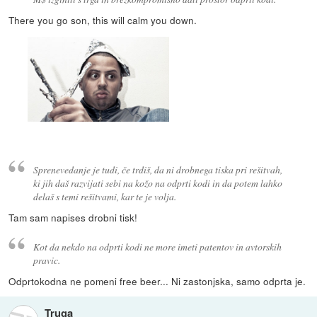
There you go son, this will calm you down.
Sprenevedanje je tudi, če trdiš, da ni drobnega tiska pri rešitvah,
ki jih daš razvijati sebi na kožo na odprti kodi in da potem lahko
delaš s temi rešitvami, kar te je volja.
Tam sam napises drobni tisk!
Kot da nekdo na odprti kodi ne more imeti patentov in avtorskih
pravic.
Odprtokodna ne pomeni free beer... Ni zastonjska, samo odprta je.
Truga