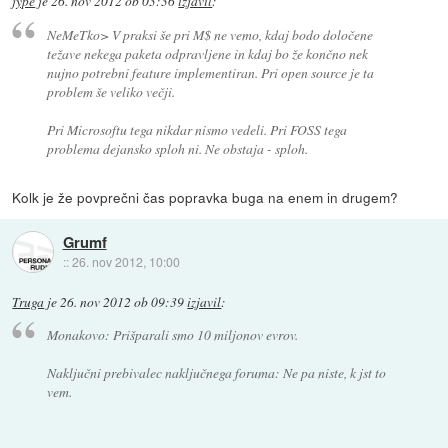
jype
je
26. nov 2012 ob 03:36
izjavil
:
NeMeTko> V praksi še pri M$ ne vemo, kdaj bodo določene
težave nekega paketa odpravljene in kdaj bo že končno nek
nujno potrebni feature implementiran. Pri open source je ta
problem še veliko večji.
Pri Microsoftu tega nikdar nismo vedeli. Pri FOSS tega
problema dejansko sploh ni. Ne obstaja - sploh.
Kolk je že povprečni čas popravka buga na enem in drugem?
Grumf
::
26. nov 2012, 10:00
Truga
je
26. nov 2012 ob 09:39
izjavil
:
Monakovo: Prišparali smo 10 miljonov evrov.
Naključni prebivalec naključnega foruma: Ne pa niste, k jst to
vem
.