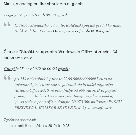
Mmm, standing on the shoulders of giants...
Truga
je
26. nov 2012 ob 09:39
izjavil
:
15 tisoč računalnikov ni malo. Količinski popust gre lahko samo
"toliko" daleč. Preberi
Diseconomies of scale @ Wikipedia
.
Članek: "Stroški za uporabo Windows in Office bi znašali 34
milijonov evrov"
Grumf
je
25. nov 2012 ob 00:25
izjavil
:
pri 15k računalnikih pride to 2266,666666666667 euro na
računalnik, in čeprav sem se potrudil, da bi našel najdražjo
variatno Office 2010, ni bilo dražje od 699 eurov. Brez popusta,
prodaja na drobno. Če rečemo, da stanejo windowsi enako,
in vso zadevo pomnožimo dobimo 20.970.000 miljonov (PA SEM
PRETIRAVAL, KOLIKOR SE JE LE DALO) za ves software...
Zgodovina sprememb…
spremenil:
Grumf
(
26. nov 2012 ob 10:03
)