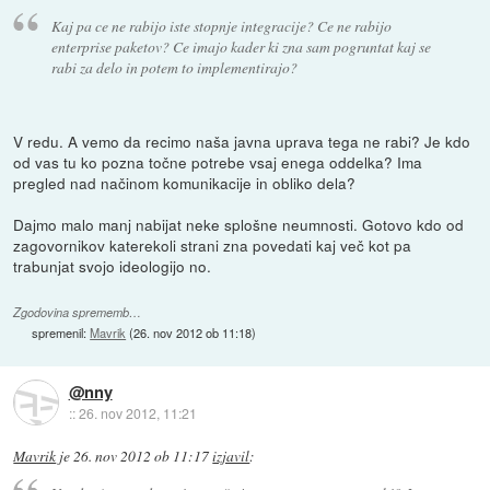
Kaj pa ce ne rabijo iste stopnje integracije? Ce ne rabijo
enterprise paketov? Ce imajo kader ki zna sam pogruntat kaj se
rabi za delo in potem to implementirajo?
V redu. A vemo da recimo naša javna uprava tega ne rabi? Je kdo
od vas tu ko pozna točne potrebe vsaj enega oddelka? Ima
pregled nad načinom komunikacije in obliko dela?
Dajmo malo manj nabijat neke splošne neumnosti. Gotovo kdo od
zagovornikov katerekoli strani zna povedati kaj več kot pa
trabunjat svojo ideologijo no.
Zgodovina sprememb…
spremenil:
Mavrik
(
26. nov 2012 ob 11:18
)
@nny
::
26. nov 2012, 11:21
Mavrik
je
26. nov 2012 ob 11:17
izjavil
: