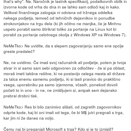
that's why". Ne. Naročnik je lastnik specifikacij, podatkovnih oblik in
izvorne kode od vrha do dna in se lahko sam odloči kaj in kako.
Velikost finančnega zalogaja ni odvisna od tržnega oddelka
nekega podjetja, temveč od tehničnih dejavnikov in ponudbe
strokovnjakov na trgu dela (ki jih očitno ne manjka, če je Minhnu
uspelo porabit samo štirikrat toliko za portanje na Linux kot bi
porabil za portanje celotnega okolja z Windows XP na Windows 7).
NeMeTko> Ne uvidite, da s slepem zagovarjanju samo ene opcije
greste predaleč?
Ne, ne uvidimo. Če imaš svoj računalnik ali podjetje, potem je tvoja
stvar in si samo sam sebi odgovoren za odločitev - če si pa oblast,
moraš imeti takšne rešitve, ki ne postavijo celega mesta ali države
za talca enemu samemu podjetju, ki si lasti pravico do praktično
vsega, uporabniku pa samo izjemoma, včasih, ponekod dovoli
početi to in ono - in ne, ne zmišljujem si, ampak sem dejansko
prebral drobni tisk.
NeMeTko> Res bi bilo zanimivo slišati, od zagretih zagovornikov
odprte kode, kaj bi oni imali od tega, če bi M$ jutri pregnali s trga,
kar jim ni že danes na voljo.
Čemu naj bi preganjali Microsoft s trga? Kdo si je to izmislil?