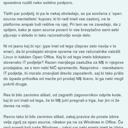
sposobna nuditi neko solidno podporo.
Tistih par podjetij, ki pa le nekaj obvladajo, so pa soočena z 'open
source mentaliteto' kupcev, ki bi radi imeli vse zastonj, ne le
platformo ampak tudi rešitve na njej. Pri tem se ne zavedajo, da z
vpitjem, kako je open source poceni in vse brezplačno sami sebi
pljuvajo v skledo in tako razvrednotijo svoje delo.
Ni mi jasno kaj bi npr. jype imel od tega (čeprav zelo navija v to
smer), da bi prodajalci strojne opreme na vse računalnike naložili
Linux in kakšen Open Office. Kaj bi od tega imelo bilokatero
slovensko IT podjetje? Razen manjšega zaslužka za M$ in njegove
prodajalce, se s tem nebi NIČ spremenilo. Nasprotno - marsikatero
IT podjetje, bi moralo zmanjšati število zaposlenih, saj bi tako prišlo
do izpada prihodka od marže pri prodaji M$ licenc, ki ga nebi mogli
pokriti drugje.
Res bi bilo zanimivo slišati, od zagretih zagovornikov odprte kode,
kaj bi oni imali od tega, če bi M$ jutri pregnali s trga, kar jim ni že
danes na voljo.
Ravno tako bi bilo zanimivo slišati, zakaj pravica do proste izbire
velja zgolj za open source, nikakor pa ne za Windows in Office. Če
moji sosedi bolj paše Windows - zakaj naj nebi smela imeti te izbira