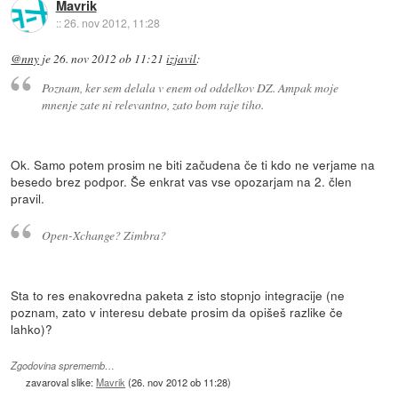
Mavrik
::
26. nov 2012, 11:28
@nny
je
26. nov 2012 ob 11:21
izjavil
:
Poznam, ker sem delala v enem od oddelkov DZ. Ampak moje
mnenje zate ni relevantno, zato bom raje tiho.
Ok. Samo potem prosim ne biti začudena če ti kdo ne verjame na
besedo brez podpor. Še enkrat vas vse opozarjam na 2. člen
pravil.
Open-Xchange? Zimbra?
Sta to res enakovredna paketa z isto stopnjo integracije (ne
poznam, zato v interesu debate prosim da opišeš razlike če
lahko)?
Zgodovina sprememb…
zavaroval slike:
Mavrik
(
26. nov 2012 ob 11:28
)