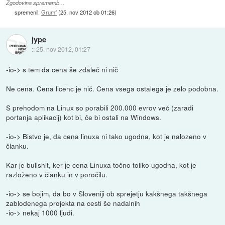
Zgodovina sprememb…
spremenil:
Grumf
(
25. nov 2012 ob 01:26
)
jype
::
25. nov 2012, 01:27
-io-> s tem da cena še zdaleč ni nič
Ne cena. Cena licenc je nič. Cena vsega ostalega je zelo podobna.
S prehodom na Linux so porabili 200.000 evrov več (zaradi
portanja aplikacij) kot bi, če bi ostali na Windows.
-io-> Bistvo je, da cena linuxa ni tako ugodna, kot je nalozeno v
članku.
Kar je bullshit, ker je cena Linuxa točno toliko ugodna, kot je
razloženo v članku in v poročilu.
-io-> se bojim, da bo v Sloveniji ob sprejetju kakšnega takšnega
zablodenega projekta na cesti še nadalnih
-io-> nekaj 1000 ljudi.