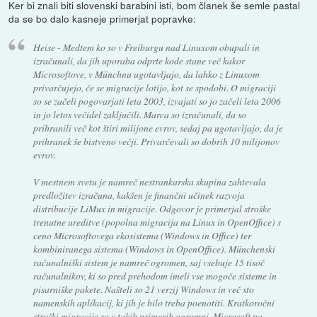
Ker bi znali biti slovenski barabini isti, bom članek še semle pastal
da se bo dalo kasneje primerjat popravke:
Heise - Medtem ko so v Freiburgu nad Linuxom obupali in
izračunali, da jih uporaba odprte kode stane več kakor
Microsoftove, v Münchnu ugotavljajo, da lahko z Linuxom
privarčujejo, če se migracije lotijo, kot se spodobi. O migraciji
so se začeli pogovarjati leta 2003, izvajati so jo začeli leta 2006
in jo letos večidel zaključili. Marca so izračunali, da so
prihranili več kot štiri milijone evrov, sedaj pa ugotavljajo, da je
prihranek še bistveno večji. Privarčevali so dobrih 10 milijonov
evrov.
V mestnem svetu je namreč nestrankarska skupina zahtevala
predložitev izračuna, kakšen je finančni učinek razvoja
distribucije LiMux in migracije. Odgovor je primerjal stroške
trenutne ureditve (popolna migracija na Linux in OpenOffice) s
ceno Microsoftovega ekosistema (Windows in Office) ter
kombiniranega sistema (Windows in OpenOffice). Münchenski
računalniški sistem je namreč ogromen, saj vsebuje 15 tisoč
računalnikov, ki so pred prehodom imeli vse mogoče sisteme in
pisarniške pakete. Našteli so 21 verzij Windows in več sto
namenskih aplikacij, ki jih je bilo treba poenotiti. Kratkoročni
stroški migracije so v takih primerih ogromni, Microsoft pa