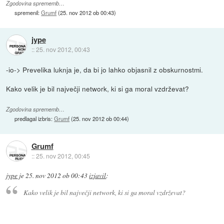
Zgodovina sprememb…
spremenil:
Grumf
(
25. nov 2012 ob 00:43
)
jype
::
25. nov 2012, 00:43
-io-> Prevelika luknja je, da bi jo lahko objasnil z obskurnostmi.
Kako velik je bil največji network, ki si ga moral vzdrževat?
Zgodovina sprememb…
predlagal izbris:
Grumf
(
25. nov 2012 ob 00:44
)
Grumf
::
25. nov 2012, 00:45
jype
je
25. nov 2012 ob 00:43
izjavil
:
Kako velik je bil največji network, ki si ga moral vzdrževat?