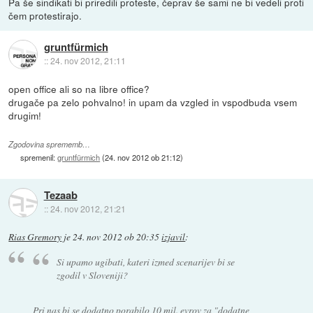
Pa še sindikati bi priredili proteste, čeprav še sami ne bi vedeli proti
čem protestirajo.
gruntfürmich
::
24. nov 2012, 21:11
open office ali so na libre office?
drugače pa zelo pohvalno! in upam da vzgled in vspodbuda vsem
drugim!
Zgodovina sprememb…
spremenil:
gruntfürmich
(
24. nov 2012 ob 21:12
)
Tezaab
::
24. nov 2012, 21:21
Rias Gremory
je
24. nov 2012 ob 20:35
izjavil
:
Si upamo ugibati, kateri izmed scenarijev bi se
zgodil v Sloveniji?
Pri nas bi se dodatno porabilo 10 mil. evrov za "dodatne