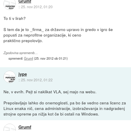
Grumf
::
25. nov 2012, 01:20
To ti v lirah?
S tem da je to _firma_ za državno upravo in gredo v igro še
popusti za neprofitne organizacije, ki ceno
praktično prepolovijo.
Zgodovina sprememb…
spremenil:
Grumf
(
25. nov 2012 ob 01:21
)
jype
::
25. nov 2012, 01:22
Ne, v evrih. Pejt si naklikat VLA, sej majo na webu.
Prepolavljajo lahko do onemoglosti, pa bo še vedno cena licenc za
Linux enaka nič, cena administracije, izobraževanja in nadgradenj
strojne opreme pa nižja kot če bi ostali na Windows.
Grumf