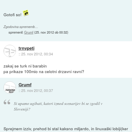
Gotofi so!
Zgodovina sprememb…
spremenil:
Grumf
(
25. nov 2012 ob 00:32
)
trnvpeti
::
25. nov 2012, 00:34
zakaj se turk ni barabin
pa prikaze 100mio na celotni drzavni ravni?
Grumf
::
25. nov 2012, 00:37
Si upamo ugibati, kateri izmed scenarijev bi se zgodil v
Sloveniji?
Sprejmem izziv, prehod bi stal kaksno miljardo, in linuxaški lobiji(ker