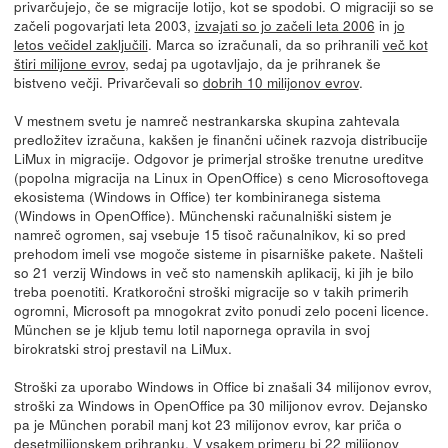
privarčujejo, če se migracije lotijo, kot se spodobi. O migraciji so se
začeli pogovarjati leta 2003,
izvajati so jo začeli leta 2006
in
jo
letos večidel zaključili
. Marca so izračunali, da so prihranili
več kot
štiri milijone evrov
, sedaj pa ugotavljajo, da je prihranek še
bistveno večji. Privarčevali so
dobrih 10 milijonov evrov
.
V mestnem svetu je namreč nestrankarska skupina zahtevala
predložitev izračuna, kakšen je finančni učinek razvoja distribucije
LiMux in migracije. Odgovor je primerjal stroške trenutne ureditve
(popolna migracija na Linux in OpenOffice) s ceno Microsoftovega
ekosistema (Windows in Office) ter kombiniranega sistema
(Windows in OpenOffice). Münchenski računalniški sistem je
namreč ogromen, saj vsebuje 15 tisoč računalnikov, ki so pred
prehodom imeli vse mogoče sisteme in pisarniške pakete. Našteli
so 21 verzij Windows in več sto namenskih aplikacij, ki jih je bilo
treba poenotiti. Kratkoročni stroški migracije so v takih primerih
ogromni, Microsoft pa mnogokrat zvito ponudi zelo poceni licence.
München se je kljub temu lotil napornega opravila in svoj
birokratski stroj prestavil na LiMux.
Stroški za uporabo Windows in Office bi znašali 34 milijonov evrov,
stroški za Windows in OpenOffice pa 30 milijonov evrov. Dejansko
pa je München porabil manj kot 23 milijonov evrov, kar priča o
desetmilijonskem prihranku. V vsakem primeru bi 22 milijonov