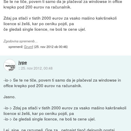
Se te ne tiče, povem ti samo da je plačeval za windowse in office
krepko pod 200 eurov na računalnik.
Zdaj pa stlači v tistih 2000 eurov za vsako mašino kakršnekoli
licence si želiš, kar po ceniku pojdi, pa
če gledaš single licence, ne boš te cene ujel.
Zgodovina sprememb…
spremenil:
Grumf
(
25. nov 2012 ob 00:46
)
jype
::
25. nov 2012, 00:48
-io-> Se te ne tiče, povem ti samo da je plačeval za windowse in
office krepko pod 200 eurov na računalnik.
Jasno.
-io-> Zdaj pa stlači v tistih 2000 eurov za vsako mašino kakršnekoli
licence si želiš, kar po ceniku pojdi, pa
-io-> če gledaš single licence, ne boš te cene ujel.
Lej, sine, ne razumeš. Gre za _petnajst tisoč delovnih postaj_.