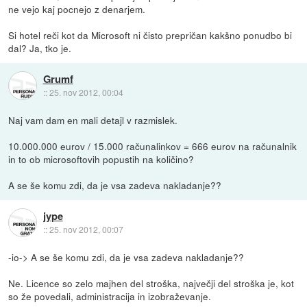
ne vejo kaj pocnejo z denarjem.
Si hotel reči kot da Microsoft ni čisto prepričan kakšno ponudbo bi
dal? Ja, tko je.
Grumf
::
25. nov 2012, 00:04
Naj vam dam en mali detajl v razmislek.
10.000.000 eurov / 15.000 računalinkov = 666 eurov na računalnik
in to ob microsoftovih popustih na količino?
A se še komu zdi, da je vsa zadeva nakladanje??
jype
::
25. nov 2012, 00:07
-io-> A se še komu zdi, da je vsa zadeva nakladanje??
Ne. Licence so zelo majhen del stroška, največji del stroška je, kot
so že povedali, administracija in izobraževanje.