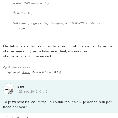
dobimo 280 eurov. Ni šans.
Če delimo kaj?
280 evrov za office enterprise agreement 2006-2012? Sliši se
smiselno.
Če delimo s številom računalnikov (sem mislil, da slediš). In ne, ne
sliši se smiselno, ne za tako velik deal, smiselno se
sliši za firmo z 500 računalniki.
Zgodovina sprememb…
spremenil:
Grumf
(
25. nov 2012 ob 01:17
)
jype
::
25. nov 2012, 01:19
To je za šest let. Za _firmo_ s 15000 računalniki je dobrih 800 per
head per year.