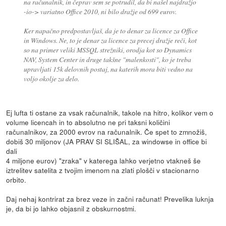
na računalnik, in čeprav sem se potrudil, da bi našel najdražjo
-io-> variatno Office 2010, ni bilo dražje od 699 eurov.
Ker napačno predpostavljaš, da je to denar za licence za Office
in Windows. Ne, to je denar za licence za precej dražje reči, kot
so na primer veliki MSSQL strežniki, orodja kot so Dynamics
NAV, System Center in druge takšne "malenkosti", ko je treba
upravljati 15k delovnih postaj, na katerih mora biti vedno na
voljo okolje za delo.
Ej lufta ti ostane za vsak računalnik, takole na hitro, kolikor vem o
volume licencah in to absolutno ne pri taksni količini
računalnikov, za 2000 evrov na računalnik. Če spet to zmnožiš,
dobiš 30 miljonov (JA PRAV SI SLIŠAL, za windowse in office bi
dali
4 miljone eurov) "zraka" v katerega lahko verjetno vtakneš še
iztrelitev satelita z tvojim imenom na zlati plošči v stacionarno
orbito.
Daj nehaj kontrirat za brez veze in začni računat! Prevelika luknja
je, da bi jo lahko objasnil z obskurnostmi.