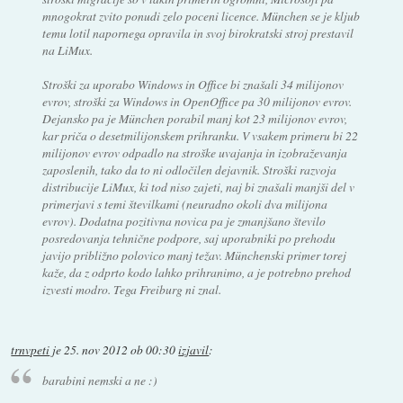
mnogokrat zvito ponudi zelo poceni licence. München se je kljub
temu lotil napornega opravila in svoj birokratski stroj prestavil
na LiMux.
Stroški za uporabo Windows in Office bi znašali 34 milijonov
evrov, stroški za Windows in OpenOffice pa 30 milijonov evrov.
Dejansko pa je München porabil manj kot 23 milijonov evrov,
kar priča o desetmilijonskem prihranku. V vsakem primeru bi 22
milijonov evrov odpadlo na stroške uvajanja in izobraževanja
zaposlenih, tako da to ni odločilen dejavnik. Stroški razvoja
distribucije LiMux, ki tod niso zajeti, naj bi znašali manjši del v
primerjavi s temi številkami (neuradno okoli dva milijona
evrov). Dodatna pozitivna novica pa je zmanjšano število
posredovanja tehnične podpore, saj uporabniki po prehodu
javijo približno polovico manj težav. Münchenski primer torej
kaže, da z odprto kodo lahko prihranimo, a je potrebno prehod
izvesti modro. Tega Freiburg ni znal.
trnvpeti
je
25. nov 2012 ob 00:30
izjavil
:
barabini nemski a ne :)