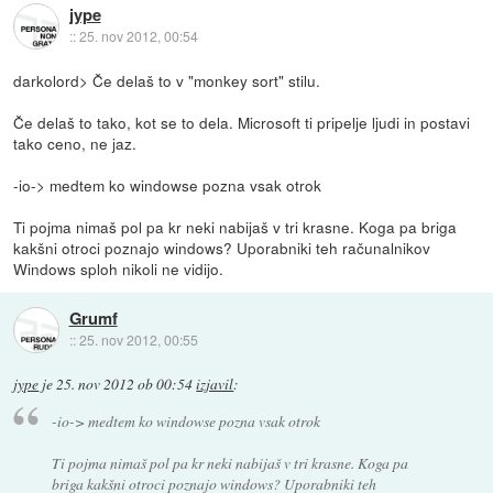
jype
::
25. nov 2012, 00:54
darkolord> Če delaš to v "monkey sort" stilu.
Če delaš to tako, kot se to dela. Microsoft ti pripelje ljudi in postavi
tako ceno, ne jaz.
-io-> medtem ko windowse pozna vsak otrok
Ti pojma nimaš pol pa kr neki nabijaš v tri krasne. Koga pa briga
kakšni otroci poznajo windows? Uporabniki teh računalnikov
Windows sploh nikoli ne vidijo.
Grumf
::
25. nov 2012, 00:55
jype
je
25. nov 2012 ob 00:54
izjavil
:
-io-> medtem ko windowse pozna vsak otrok
Ti pojma nimaš pol pa kr neki nabijaš v tri krasne. Koga pa
briga kakšni otroci poznajo windows? Uporabniki teh