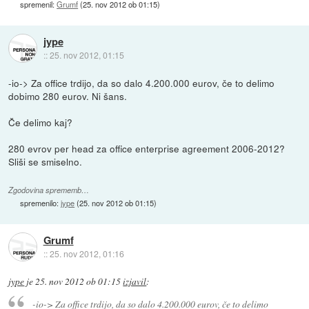
spremenil:
Grumf
(
25. nov 2012 ob 01:15
)
jype
::
25. nov 2012, 01:15
-io-> Za office trdijo, da so dalo 4.200.000 eurov, če to delimo
dobimo 280 eurov. Ni šans.
Če delimo kaj?
280 evrov per head za office enterprise agreement 2006-2012?
Sliši se smiselno.
Zgodovina sprememb…
spremenilo:
jype
(
25. nov 2012 ob 01:15
)
Grumf
::
25. nov 2012, 01:16
jype
je
25. nov 2012 ob 01:15
izjavil
:
-io-> Za office trdijo, da so dalo 4.200.000 eurov, če to delimo