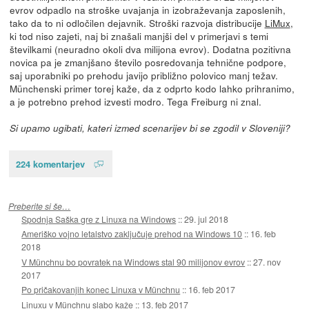
evrov odpadlo na stroške uvajanja in izobraževanja zaposlenih,
tako da to ni odločilen dejavnik. Stroški razvoja distribucije
LiMux
,
ki tod niso zajeti, naj bi znašali manjši del v primerjavi s temi
številkami (neuradno okoli dva milijona evrov). Dodatna pozitivna
novica pa je zmanjšano število posredovanja tehnične podpore,
saj uporabniki po prehodu javijo približno polovico manj težav.
Münchenski primer torej kaže, da z odprto kodo lahko prihranimo,
a je potrebno prehod izvesti modro. Tega Freiburg ni znal.
Si upamo ugibati, kateri izmed scenarijev bi se zgodil v Sloveniji?
224 komentarjev
Preberite si še…
Spodnja Saška gre z Linuxa na Windows
::
29. jul 2018
Ameriško vojno letalstvo zaključuje prehod na Windows 10
::
16. feb
2018
V Münchnu bo povratek na Windows stal 90 milijonov evrov
::
27. nov
2017
Po pričakovanjih konec Linuxa v Münchnu
::
16. feb 2017
Linuxu v Münchnu slabo kaže
::
13. feb 2017