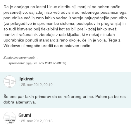
Da je obojega na lastni Linux distribuciji manj ni na noben način
presenetljivo, saj zdaj niso več odvisni od nobenega posameznega
ponudnika več in zato lahko vedno izberejo najugodnejšo ponudbo
(za prilagoditve in spremembe sistema, postopkov in programja) in
so tudi bistveno bolj fleksibilni kot so bili prej - zdaj lahko svež
namizni računalnik zbootajo z usb ključka, ki v nekaj minutah
uporabniku ponudi standardizirano okolje, če jih je volja. Tega z
Windows ni mogoče urediti na enostaven način.
Zgodovina sprememb…
spremenilo:
jype
(
25. nov 2012 ob 00:09
)
jlpktnst
::
25. nov 2012, 00:10
Še ene par takih primerov da se reč oreng prime. Potem pa bo res
dobra alternativa.
Grumf
::
25. nov 2012, 00:13