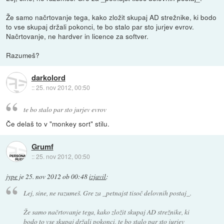
Že samo načrtovanje tega, kako zložit skupaj AD strežnike, ki bodo
to vse skupaj držali pokonci, te bo stalo par sto jurjev evrov.
Načrtovanje, ne hardver in licence za softver.
Razumeš?
darkolord
::
25. nov 2012, 00:50
te bo stalo par sto jurjev evrov
Če delaš to v "monkey sort" stilu.
Grumf
::
25. nov 2012, 00:50
jype
je
25. nov 2012 ob 00:48
izjavil
:
Lej, sine, ne razumeš. Gre za _petnajst tisoč delovnih postaj_.
Že samo načrtovanje tega, kako zložit skupaj AD strežnike, ki
bodo to vse skupaj držali pokonci, te bo stalo par sto jurjev