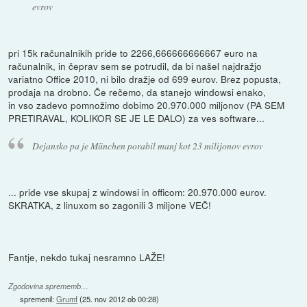
evrov
pri 15k računalnikih pride to 2266,666666666667 euro na
računalnik, in čeprav sem se potrudil, da bi našel najdražjo
variatno Office 2010, ni bilo dražje od 699 eurov. Brez popusta,
prodaja na drobno. Če rečemo, da stanejo windowsi enako,
in vso zadevo pomnožimo dobimo 20.970.000 miljonov (PA SEM
PRETIRAVAL, KOLIKOR SE JE LE DALO) za ves software...
Dejansko pa je München porabil manj kot 23 milijonov evrov
... pride vse skupaj z windowsi in officom: 20.970.000 eurov.
SKRATKA, z linuxom so zagonili 3 miljone VEČ!
Fantje, nekdo tukaj nesramno LAŽE!
Zgodovina sprememb…
spremenil:
Grumf
(
25. nov 2012 ob 00:28
)