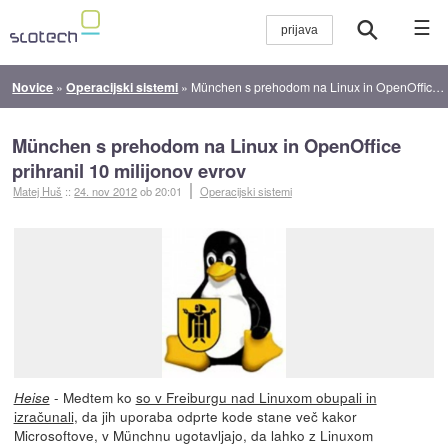
☰
Novice
»
Operacijski sistemi
»
München s prehodom na Linux in OpenOffice prihranil 10 milijonov evrov
München s prehodom na Linux in OpenOffice
prihranil 10 milijonov evrov
Matej Huš
::
24. nov 2012
ob 20:01
Operacijski sistemi
- Medtem ko
so v Freiburgu nad Linuxom obupali in
Heise
izračunali
, da jih uporaba odprte kode stane več kakor
Microsoftove, v Münchnu ugotavljajo, da lahko z Linuxom