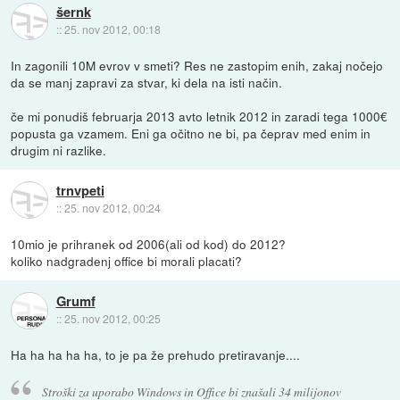
šernk
::
25. nov 2012, 00:18
In zagonili 10M evrov v smeti? Res ne zastopim enih, zakaj nočejo
da se manj zapravi za stvar, ki dela na isti način.
če mi ponudiš februarja 2013 avto letnik 2012 in zaradi tega 1000€
popusta ga vzamem. Eni ga očitno ne bi, pa čeprav med enim in
drugim ni razlike.
trnvpeti
::
25. nov 2012, 00:24
10mio je prihranek od 2006(ali od kod) do 2012?
koliko nadgradenj office bi morali placati?
Grumf
::
25. nov 2012, 00:25
Ha ha ha ha ha, to je pa že prehudo pretiravanje....
Stroški za uporabo Windows in Office bi znašali 34 milijonov