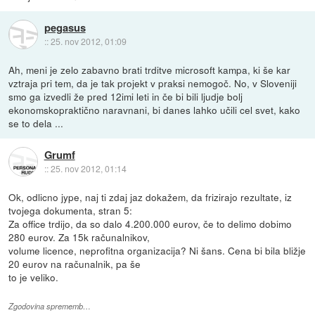
pegasus
::
25. nov 2012, 01:09
Ah, meni je zelo zabavno brati trditve microsoft kampa, ki še kar
vztraja pri tem, da je tak projekt v praksi nemogoč. No, v Sloveniji
smo ga izvedli že pred 12imi leti in če bi bili ljudje bolj
ekonomskopraktično naravnani, bi danes lahko učili cel svet, kako
se to dela ...
Grumf
::
25. nov 2012, 01:14
Ok, odlicno jype, naj ti zdaj jaz dokažem, da frizirajo rezultate, iz
tvojega dokumenta, stran 5:
Za office trdijo, da so dalo 4.200.000 eurov, če to delimo dobimo
280 eurov. Za 15k računalnikov,
volume licence, neprofitna organizacija? Ni šans. Cena bi bila bližje
20 eurov na računalnik, pa še
to je veliko.
Zgodovina sprememb…