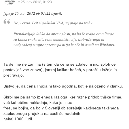
::
25. nov 2012, 01:23
jype
je
25. nov 2012 ob 01:22
izjavil
:
Ne, v evrih. Pejt si naklikat VLA, sej majo na webu.
Prepolavljajo lahko do onemoglosti, pa bo še vedno cena licenc
za Linux enaka nič, cena administracije, izobraževanja in
nadgradenj strojne opreme pa nižja kot če bi ostali na Windows.
Ta del me ne zanima (s tem da cena še zdaleč ni nič, sploh če
postavljaš vse znova), jamraj kolikor hočeš, v poročilu lažejo in
pretiravajo.
Bistvo je, da cena linuxa ni tako ugodna, kot je nalozeno v članku.
Skrbi me pa samo iz enega razloga, ker razne pridobitniške firme,
več kot očitno nakladajo, kako je linux
free, se bojim, da bo v Sloveniji ob sprejetju kakšnega takšnega
zablodenega projekta na cesti še nadalnih
nekaj 1000 ljudi.