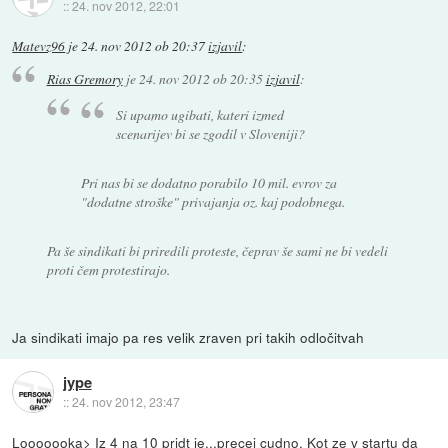
::
24. nov 2012, 22:01
Matevz96
je
24. nov 2012 ob 20:37
izjavil
:
Rias Gremory
je
24. nov 2012 ob 20:35
izjavil
:
Si upamo ugibati, kateri izmed
scenarijev bi se zgodil v Sloveniji?
Pri nas bi se dodatno porabilo 10 mil. evrov za
"dodatne stroške" privajanja oz. kaj podobnega.
Pa še sindikati bi priredili proteste, čeprav še sami ne bi vedeli
proti čem protestirajo.
Ja sindikati imajo pa res velik zraven pri takih odločitvah
jype
::
24. nov 2012, 23:47
Looooooka> Iz 4 na 10 pridt je...precej cudno. Kot ze v startu da