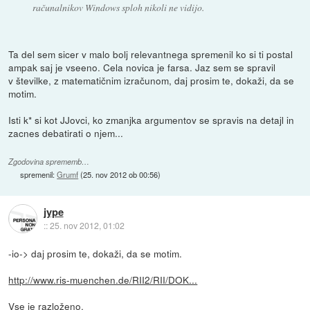
računalnikov Windows sploh nikoli ne vidijo.
Ta del sem sicer v malo bolj relevantnega spremenil ko si ti postal
ampak saj je vseeno. Cela novica je farsa. Jaz sem se spravil
v številke, z matematičnim izračunom, daj prosim te, dokaži, da se
motim.
Isti k* si kot JJovci, ko zmanjka argumentov se spravis na detajl in
zacnes debatirati o njem...
Zgodovina sprememb…
spremenil:
Grumf
(
25. nov 2012 ob 00:56
)
jype
::
25. nov 2012, 01:02
-io-> daj prosim te, dokaži, da se motim.
http://www.ris-muenchen.de/RII2/RII/DOK...
Vse je razloženo.