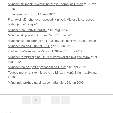
Münchenski mestni svetniki ne znajo uporabljati Linuxa
::
21. avg
2015
Torino gre na Linux
::
13. sep 2014
Prah okoli Münchenske napovedi vrnitve k Microsoftu se počasi
razblinja
::
26. avg 2014
München na Linux in nazaj?
::
18. avg 2014
Münchenski projekt Linux končan
::
13. dec 2013
München končal prehod na Linux, rezultat pozitiven
::
20. nov 2013
München bo delil Lubuntu CD-je
::
26. jun 2013
Freiburg hoče nazaj na Microsoft Office
::
18. nov 2012
München z migracijo na Linux privarčeval štiri milijone evrov
::
29.
mar 2012
München na pol poti s prehodom na Linux
::
18. apr 2011
Tegobe münchenske migracije na Linux in končni triumf
::
20. mar
2010
Münchnski prehod na Linux se nadaljuje
::
29. jun 2009
«
1
...
2
3
5
»