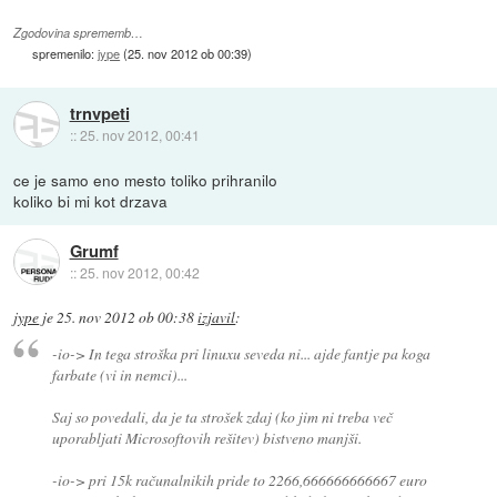
Zgodovina sprememb…
spremenilo:
jype
(
25. nov 2012 ob 00:39
)
trnvpeti
::
25. nov 2012, 00:41
ce je samo eno mesto toliko prihranilo
koliko bi mi kot drzava
Grumf
::
25. nov 2012, 00:42
jype
je
25. nov 2012 ob 00:38
izjavil
:
-io-> In tega stroška pri linuxu seveda ni... ajde fantje pa koga
farbate (vi in nemci)...
Saj so povedali, da je ta strošek zdaj (ko jim ni treba več
uporabljati Microsoftovih rešitev) bistveno manjši.
-io-> pri 15k računalnikih pride to 2266,666666666667 euro