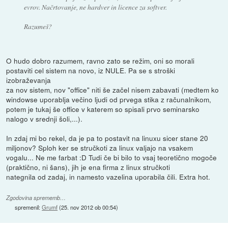
evrov. Načrtovanje, ne hardver in licence za softver.
Razumeš?
O hudo dobro razumem, ravno zato se režim, oni so morali
postaviti cel sistem na novo, iz NULE. Pa se s stroški
izobraževanja
za nov sistem, nov "office" niti še začel nisem zabavati (medtem ko
windowse uporablja večino ljudi od prvega stika z računalnikom,
potem je tukaj še office v katerem so spisali prvo seminarsko
nalogo v srednji šoli,...).
In zdaj mi bo rekel, da je pa to postavit na linuxu sicer stane 20
miljonov? Sploh ker se stručkoti za linux valjajo na vsakem
vogalu... Ne me farbat :D Tudi če bi bilo to vsaj teoretično mogoče
(praktično, ni šans), jih je ena firma z linux stručkoti
nategnila od zadaj, in namesto vazelina uporabila čili. Extra hot.
Zgodovina sprememb…
spremenil:
Grumf
(
25. nov 2012 ob 00:54
)