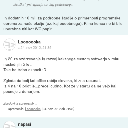
stroške" privajanja oz. kaj podobnega.
In dodatnih 10 mil. za podrobne študije o primernosti programske
opreme za naše okolje (oz. kaj podobnega). Ki na koncu ne bi bile
uporabne niti kot WC papir.
Looooooka
::
24. nov 2012, 21:35
In 20 za vzdrzevanje in razvoj kaksnega custom softwerja v roku
naslednjih 5 let.
Tole bo treba oznacit :D
Zgleda da bolj kot office rabijo cloveka, ki zna racunat.
Iz 4 na 10 pridt je...precej cudno. Kot ze v startu da ne vejo kaj
pocnejo z denarjem.
Zgodovina sprememb…
spremenilo:
Looooooka
(
24. nov 2012 ob 21:36
)
napasi