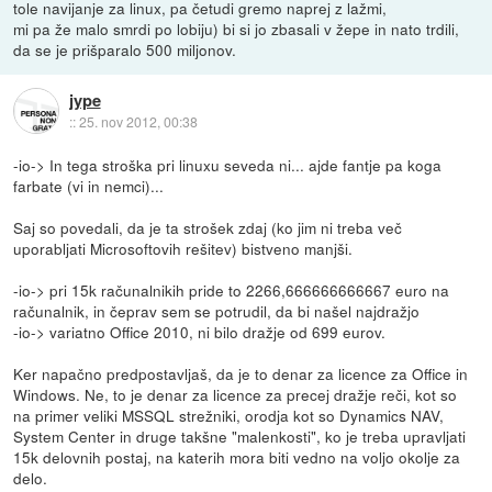
tole navijanje za linux, pa četudi gremo naprej z lažmi,
mi pa že malo smrdi po lobiju) bi si jo zbasali v žepe in nato trdili,
da se je prišparalo 500 miljonov.
jype
::
25. nov 2012, 00:38
-io-> In tega stroška pri linuxu seveda ni... ajde fantje pa koga
farbate (vi in nemci)...
Saj so povedali, da je ta strošek zdaj (ko jim ni treba več
uporabljati Microsoftovih rešitev) bistveno manjši.
-io-> pri 15k računalnikih pride to 2266,666666666667 euro na
računalnik, in čeprav sem se potrudil, da bi našel najdražjo
-io-> variatno Office 2010, ni bilo dražje od 699 eurov.
Ker napačno predpostavljaš, da je to denar za licence za Office in
Windows. Ne, to je denar za licence za precej dražje reči, kot so
na primer veliki MSSQL strežniki, orodja kot so Dynamics NAV,
System Center in druge takšne "malenkosti", ko je treba upravljati
15k delovnih postaj, na katerih mora biti vedno na voljo okolje za
delo.