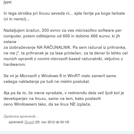
jype:
In tega stroška pri linuxu seveda ni... ajde fantje pa koga farbate
(vi in nemci)...
Nadaljujem izračun, 200 evrov za ves microsoftov software per
computer, potem odštejemo od 666 in dobimo 466 eurov, ki jih
ostane
za izobraževanje NA RAČUNALNIK. Pa sem računal iz prihranka,
ne me j*, ta prihranek je za lase privlečen, za ta denar bi lahko cel
munich opramili z novimi microsoft based računalniki, vključno z
hardwarom.
Se mi je Microsoft z Windows 8 in WinRT malo zameril samo
vašega nakladanja pa tudi ne mislim poslušat.
Aja pa še to, če mene vprašate, v redmondu dela več ljudi kot je
developerjev na linuxu, samo na tem, kako postaviti
ceno Windowsem tako, da se linux NE izplača.
Zgodovina sprememb…
spremenil:
Grumf
(
25. nov 2012 ob 00:19
)