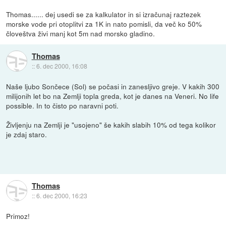
Thomas...... dej usedi se za kalkulator in si izračunaj raztezek
morske vode pri otoplitvi za 1K in nato pomisli, da več ko 50%
človeštva živi manj kot 5m nad morsko gladino.
Thomas
::
6. dec 2000, 16:08
Naše ljubo Sončece (Sol) se počasi in zanesljivo greje. V kakih 300
milijonih let bo na Zemlji topla greda, kot je danes na Veneri. No life
possible. In to čisto po naravni poti.
Življenju na Zemlji je "usojeno" še kakih slabih 10% od tega kolikor
je zdaj staro.
Thomas
::
6. dec 2000, 16:23
Primoz!