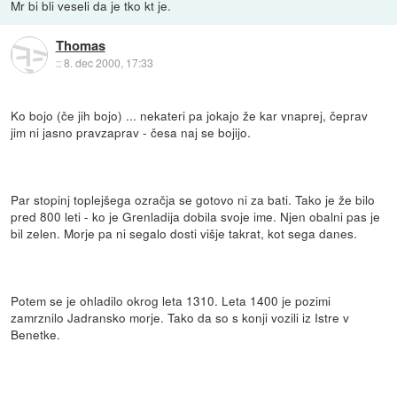
Mr bi bli veseli da je tko kt je.
Thomas
::
8. dec 2000, 17:33
Ko bojo (če jih bojo) ... nekateri pa jokajo že kar vnaprej, čeprav
jim ni jasno pravzaprav - česa naj se bojijo.
Par stopinj toplejšega ozračja se gotovo ni za bati. Tako je že bilo
pred 800 leti - ko je Grenladija dobila svoje ime. Njen obalni pas je
bil zelen. Morje pa ni segalo dosti višje takrat, kot sega danes.
Potem se je ohladilo okrog leta 1310. Leta 1400 je pozimi
zamrznilo Jadransko morje. Tako da so s konji vozili iz Istre v
Benetke.