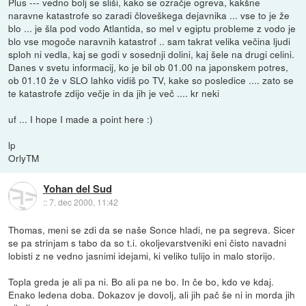
Plus --- vedno bolj se sliši, kako se ozračje ogreva, kakšne
naravne katastrofe so zaradi človeškega dejavnika ... vse to je že
blo ... je šla pod vodo Atlantida, so mel v egiptu probleme z vodo je
blo vse mogoče naravnih katastrof .. sam takrat velika večina ljudi
sploh ni vedla, kaj se godi v sosednji dolini, kaj šele na drugi celini.
Danes v svetu informacij, ko je bil ob 01.00 na japonskem potres,
ob 01.10 že v SLO lahko vidiš po TV, kake so posledice .... zato se
te katastrofe zdijo večje in da jih je več .... kr neki
uf ... I hope I made a point here :)
lp
OrlyTM
Yohan del Sud
::
7. dec 2000, 11:42
Thomas, meni se zdi da se naše Sonce hladi, ne pa segreva. Sicer
se pa strinjam s tabo da so t.i. okoljevarstveniki eni čisto navadni
lobisti z ne vedno jasnimi idejami, ki veliko tulijo in malo storijo.
Topla greda je ali pa ni. Bo ali pa ne bo. In če bo, kdo ve kdaj.
Enako ledena doba. Dokazov je dovolj, ali jih pač še ni in morda jih