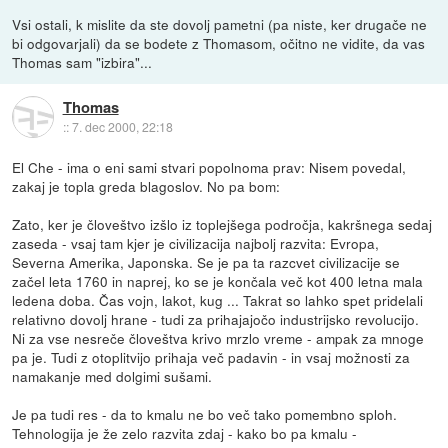
Vsi ostali, k mislite da ste dovolj pametni (pa niste, ker drugače ne
bi odgovarjali) da se bodete z Thomasom, očitno ne vidite, da vas
Thomas sam "izbira"...
Thomas
::
7. dec 2000, 22:18
El Che - ima o eni sami stvari popolnoma prav: Nisem povedal,
zakaj je topla greda blagoslov. No pa bom:
Zato, ker je človeštvo izšlo iz toplejšega področja, kakršnega sedaj
zaseda - vsaj tam kjer je civilizacija najbolj razvita: Evropa,
Severna Amerika, Japonska. Se je pa ta razcvet civilizacije se
začel leta 1760 in naprej, ko se je končala več kot 400 letna mala
ledena doba. Čas vojn, lakot, kug ... Takrat so lahko spet pridelali
relativno dovolj hrane - tudi za prihajajočo industrijsko revolucijo.
Ni za vse nesreče človeštva krivo mrzlo vreme - ampak za mnoge
pa je. Tudi z otoplitvijo prihaja več padavin - in vsaj možnosti za
namakanje med dolgimi sušami.
Je pa tudi res - da to kmalu ne bo več tako pomembno sploh.
Tehnologija je že zelo razvita zdaj - kako bo pa kmalu -