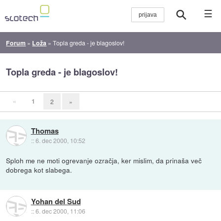
☰
Forum
»
Loža
»
Topla greda - je blagoslov!
Topla greda - je blagoslov!
«
1
2
»
Thomas
::
6. dec 2000, 10:52
Sploh me ne moti ogrevanje ozračja, ker mislim, da prinaša več
dobrega kot slabega.
Yohan del Sud
::
6. dec 2000, 11:06