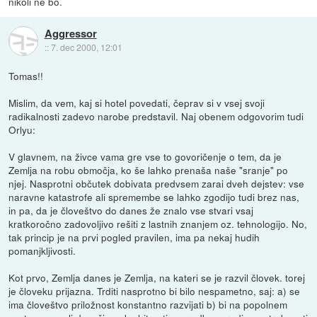
nikoli ne bo.
Aggressor
::
7. dec 2000, 12:01
Tomas!!
Mislim, da vem, kaj si hotel povedati, čeprav si v vsej svoji
radikalnosti zadevo narobe predstavil. Naj obenem odgovorim tudi
Orlyu:
V glavnem, na živce vama gre vse to govoričenje o tem, da je
Zemlja na robu območja, ko še lahko prenaša naše "sranje" po
njej. Nasprotni občutek dobivata predvsem zarai dveh dejstev: vse
naravne katastrofe ali spremembe se lahko zgodijo tudi brez nas,
in pa, da je človeštvo do danes že znalo vse stvari vsaj
kratkoročno zadovoljivo rešiti z lastnih znanjem oz. tehnologijo. No,
tak princip je na prvi pogled pravilen, ima pa nekaj hudih
pomanjkljivosti.
Kot prvo, Zemlja danes je Zemlja, na kateri se je razvil človek. torej
je človeku prijazna. Trditi nasprotno bi bilo nespametno, saj: a) se
ima človeštvo priložnost konstantno razvijati b) bi na popolnem