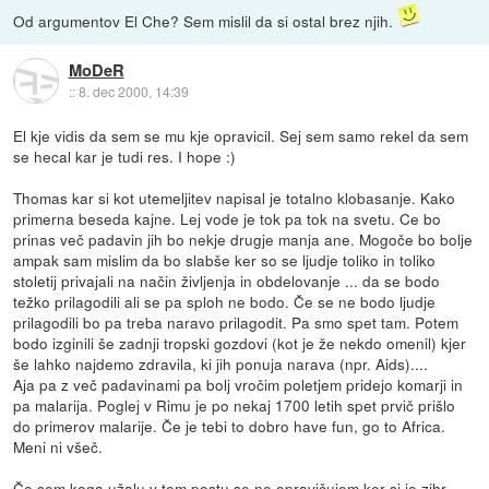
Od argumentov El Che? Sem mislil da si ostal brez njih.
MoDeR
::
8. dec 2000, 14:39
El kje vidis da sem se mu kje opravicil. Sej sem samo rekel da sem
se hecal kar je tudi res. I hope :)
Thomas kar si kot utemeljitev napisal je totalno klobasanje. Kako
primerna beseda kajne. Lej vode je tok pa tok na svetu. Ce bo
prinas več padavin jih bo nekje drugje manja ane. Mogoče bo bolje
ampak sam mislim da bo slabše ker so se ljudje toliko in toliko
stoletij privajali na način življenja in obdelovanje ... da se bodo
težko prilagodili ali se pa sploh ne bodo. Če se ne bodo ljudje
prilagodili bo pa treba naravo prilagodit. Pa smo spet tam. Potem
bodo izginili še zadnji tropski gozdovi (kot je že nekdo omenil) kjer
še lahko najdemo zdravila, ki jih ponuja narava (npr. Aids)....
Aja pa z več padavinami pa bolj vročim poletjem pridejo komarji in
pa malarija. Poglej v Rimu je po nekaj 1700 letih spet prvič prišlo
do primerov malarije. Če je tebi to dobro have fun, go to Africa.
Meni ni všeč.
Če sem koga užalu v tem postu se ne opravičujem ker si je zihr