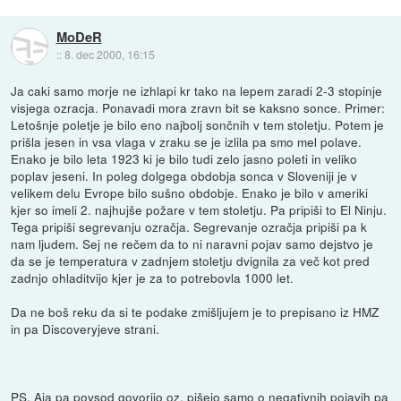
MoDeR
::
8. dec 2000, 16:15
Ja caki samo morje ne izhlapi kr tako na lepem zaradi 2-3 stopinje
visjega ozracja. Ponavadi mora zravn bit se kaksno sonce. Primer:
Letošnje poletje je bilo eno najbolj sončnih v tem stoletju. Potem je
prišla jesen in vsa vlaga v zraku se je izlila pa smo mel polave.
Enako je bilo leta 1923 ki je bilo tudi zelo jasno poleti in veliko
poplav jeseni. In poleg dolgega obdobja sonca v Sloveniji je v
velikem delu Evrope bilo sušno obdobje. Enako je bilo v ameriki
kjer so imeli 2. najhujše požare v tem stoletju. Pa pripiši to El Ninju.
Tega pripiši segrevanju ozračja. Segrevanje ozračja pripiši pa k
nam ljudem. Sej ne rečem da to ni naravni pojav samo dejstvo je
da se je temperatura v zadnjem stoletju dvignila za več kot pred
zadnjo ohladitvijo kjer je za to potrebovla 1000 let.
Da ne boš reku da si te podake zmišljujem je to prepisano iz HMZ
in pa Discoveryjeve strani.
PS. Aja pa povsod govorijo oz. pišejo samo o negativnih pojavih pa