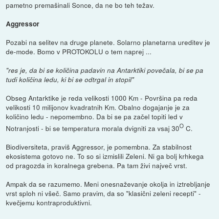
pametno premašinali Sonce, da ne bo teh težav.
Aggressor
Pozabi na selitev na druge planete. Solarno planetarna ureditev je
de-mode. Bomo v PROTOKOLU o tem naprej ...
"res je, da bi se količina padavin na Antarktiki povečala, bi se pa
tudi količina ledu, ki bi se odtrgal in stopil"
Obseg Antarktike je reda velikosti 1000 Km - Površina pa reda
velikosti 10 milijonov kvadratnih Km. Obalno dogajanje je za
količino ledu - nepomembno. Da bi se pa začel topiti led v
O
Notranjosti - bi se temperatura morala dvigniti za vsaj 30
C.
Biodiversiteta, praviš Aggressor, je pomembna. Za stabilnost
ekosistema gotovo ne. To so si izmislili Zeleni. Ni ga bolj krhkega
od pragozda in koralnega grebena. Pa tam živi največ vrst.
Ampak da se razumemo. Meni onesnaževanje okolja in iztrebljanje
vrst sploh ni všeč. Samo pravim, da so "klasični zeleni recepti" -
kvečjemu kontraproduktivni.