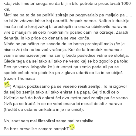
kdaj videli meter snega ne da bi jim bilo potrebno prepotovati 1000
km.
Moti me pa to da se politiki zbirajo pa pogovarjajo pa meljejo pa .....
ko bi že zdavno lahko kaj naredili. Ampak neeee. Naftna industrija
ima še nafte torej zakaj bi prestopili na enako učinkovite naravne
vire z manjšimi ali celo nikakršnimi posledicami na ozračje. Zaradi
denarja. In ko pride do denarja se vse konča.
Nihče se pa očitno ne zaveda da ko bomo prestopili mejo (če je
nismo že) da ne bo več vračanja. Ker če ta trenutek nehamo z
vsem onesnaževanjem na zemlji bodo posledice vidne še stoletja.
Glede tega da sej tako ali tako ne vemo kaj se bo zgodilo pa tole:
Res ne vemo. Mogoče že jutr komet na zemlo pade ali pa se
spotekneš ob rob pločnika pa z glavo udariš ob tla in se ubiješ
(razen Thomasa
) Ampak poizkušamo pa še vseeno rešiti zemljo. To ni izgovor
da sej bo zemlja tako ali tako enkrat šla papa. Sej ti tudi celo
življenje veš da boš enkrat šel dva metra pod zemljo pa še vseno
živiš pa se trudiš in se ne vdaš enako bi morali delati z naravo
(truditit da ostane unikatna in je ne uničit).
No, spet sem mal filozofiral samo mal razmislite...
Pa brez prevelike zamere samohT