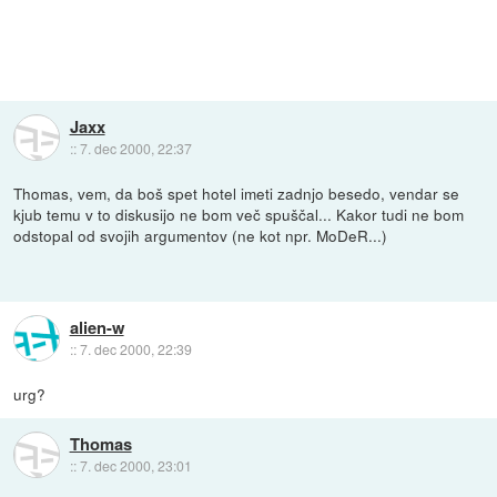
Jaxx
::
7. dec 2000, 22:37
Thomas, vem, da boš spet hotel imeti zadnjo besedo, vendar se
kjub temu v to diskusijo ne bom več spuščal... Kakor tudi ne bom
odstopal od svojih argumentov (ne kot npr. MoDeR...)
alien-w
::
7. dec 2000, 22:39
urg?
Thomas
::
7. dec 2000, 23:01