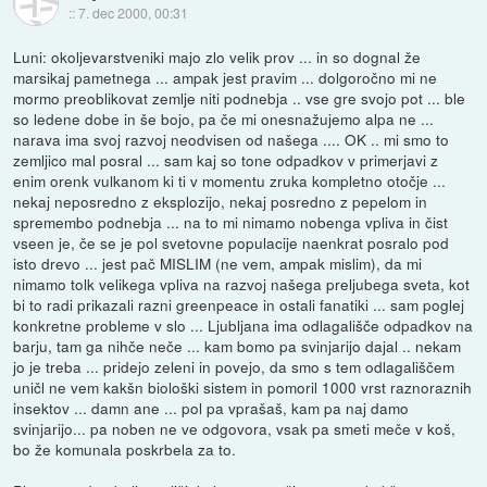
::
7. dec 2000, 00:31
Luni: okoljevarstveniki majo zlo velik prov ... in so dognal že
marsikaj pametnega ... ampak jest pravim ... dolgoročno mi ne
mormo preoblikovat zemlje niti podnebja .. vse gre svojo pot ... ble
so ledene dobe in še bojo, pa če mi onesnažujemo alpa ne ...
narava ima svoj razvoj neodvisen od našega .... OK .. mi smo to
zemljico mal posral ... sam kaj so tone odpadkov v primerjavi z
enim orenk vulkanom ki ti v momentu zruka kompletno otočje ...
nekaj neposredno z eksplozijo, nekaj posredno z pepelom in
spremembo podnebja ... na to mi nimamo nobenga vpliva in čist
vseen je, če se je pol svetovne populacije naenkrat posralo pod
isto drevo ... jest pač MISLIM (ne vem, ampak mislim), da mi
nimamo tolk velikega vpliva na razvoj našega preljubega sveta, kot
bi to radi prikazali razni greenpeace in ostali fanatiki ... sam poglej
konkretne probleme v slo ... Ljubljana ima odlagališče odpadkov na
barju, tam ga nihče neče ... kam bomo pa svinjarijo dajal .. nekam
jo je treba ... pridejo zeleni in povejo, da smo s tem odlagališčem
uničl ne vem kakšn biološki sistem in pomoril 1000 vrst raznoraznih
insektov ... damn ane ... pol pa vprašaš, kam pa naj damo
svinjarijo... pa noben ne ve odgovora, vsak pa smeti meče v koš,
bo že komunala poskrbela za to.