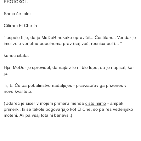
PROTOKOL.
Samo še tole:
Citiram El Che-ja
" uspelo ti je, da je MoDeR nekako opravičil... Čestitam... Vendar je
imel zelo verjetno popolnoma prav (saj veš, resnica boli)... "
konec citata.
Hja, MoDer je sprevidel, da najbrž le ni blo lepo, da je napisal, kar
je.
Ti, El Če pa pobalinstvo nadaljuješ - pravzaprav ga priženeš v
novo kvaliteto.
(Udarec je sicer v mojem primeru menda
čisto mimo
- ampak
primerki, ki se takole pogovarjajo kot El Che, so pa res vedenjsko
moteni. Ali pa vsaj totalni banavsi.)