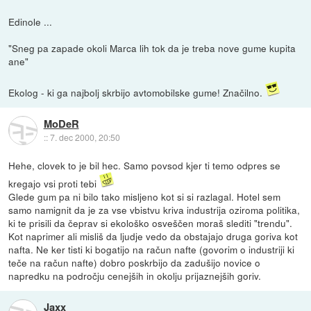
Edinole ...
"Sneg pa zapade okoli Marca lih tok da je treba nove gume kupita
ane"
Ekolog - ki ga najbolj skrbijo avtomobilske gume! Značilno.
MoDeR
::
7. dec 2000, 20:50
Hehe, clovek to je bil hec. Samo povsod kjer ti temo odpres se
kregajo vsi proti tebi
Glede gum pa ni bilo tako misljeno kot si si razlagal. Hotel sem
samo namignit da je za vse vbistvu kriva industrija oziroma politika,
ki te prisili da čeprav si ekološko osveščen moraš slediti "trendu".
Kot naprimer ali misliš da ljudje vedo da obstajajo druga goriva kot
nafta. Ne ker tisti ki bogatijo na račun nafte (govorim o industriji ki
teče na račun nafte) dobro poskrbijo da zadušijo novice o
napredku na področju cenejših in okolju prijaznejših goriv.
Jaxx