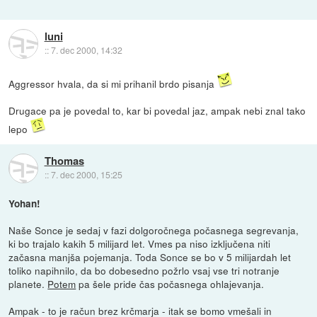
luni
::
7. dec 2000, 14:32
Aggressor hvala, da si mi prihanil brdo pisanja
Drugace pa je povedal to, kar bi povedal jaz, ampak nebi znal tako
lepo
Thomas
::
7. dec 2000, 15:25
Yohan!
Naše Sonce je sedaj v fazi dolgoročnega počasnega segrevanja,
ki bo trajalo kakih 5 milijard let. Vmes pa niso izključena niti
začasna manjša pojemanja. Toda Sonce se bo v 5 milijardah let
toliko napihnilo, da bo dobesedno požrlo vsaj vse tri notranje
planete.
Potem
pa šele pride čas počasnega ohlajevanja.
Ampak - to je račun brez krčmarja - itak se bomo vmešali in