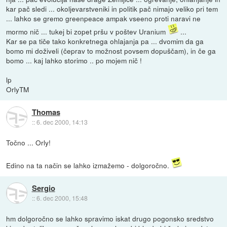
kar pač sledi ... okoljevarstveniki in politik pač nimajo veliko pri tem
... lahko se gremo greenpeace ampak vseeno proti naravi ne
mormo nič ... tukej bi zopet pršu v poštev Uranium
...
Kar se pa tiče tako konkretnega ohlajanja pa ... dvomim da ga
bomo mi doživeli (čeprav to možnost povsem dopuščam), in če ga
bomo ... kaj lahko storimo .. po mojem nič !
lp
OrlyTM
Thomas
::
6. dec 2000, 14:13
Točno ... Orly!
Edino na ta način se lahko izmažemo - dolgoročno.
Sergio
::
6. dec 2000, 15:48
hm dolgoročno se lahko spravimo iskat drugo pogonsko sredstvo