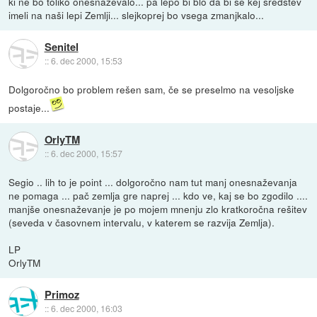
ki ne bo toliko onesnaževalo... pa lepo bi blo da bi še kej sredstev
imeli na naši lepi Zemlji... slejkoprej bo vsega zmanjkalo...
Senitel
::
6. dec 2000, 15:53
Dolgoročno bo problem rešen sam, če se preselmo na vesoljske
postaje...
OrlyTM
::
6. dec 2000, 15:57
Segio .. lih to je point ... dolgoročno nam tut manj onesnaževanja
ne pomaga ... pač zemlja gre naprej ... kdo ve, kaj se bo zgodilo ....
manjše onesnaževanje je po mojem mnenju zlo kratkoročna rešitev
(seveda v časovnem intervalu, v katerem se razvija Zemlja).
LP
OrlyTM
Primoz
::
6. dec 2000, 16:03