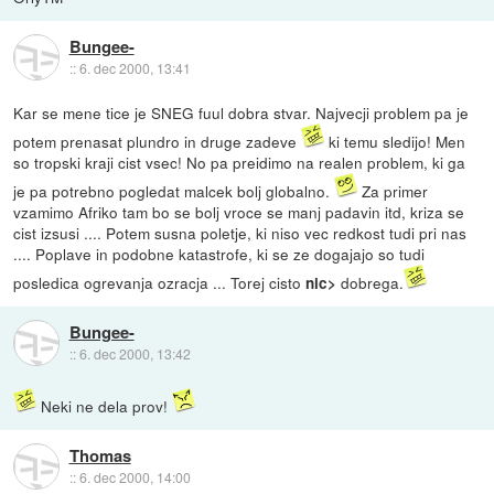
Bungee-
::
6. dec 2000, 13:41
Kar se mene tice je SNEG fuul dobra stvar. Najvecji problem pa je
potem prenasat plundro in druge zadeve
ki temu sledijo! Men
so tropski kraji cist vsec! No pa preidimo na realen problem, ki ga
je pa potrebno pogledat malcek bolj globalno.
Za primer
vzamimo Afriko tam bo se bolj vroce se manj padavin itd, kriza se
cist izsusi .... Potem susna poletje, ki niso vec redkost tudi pri nas
.... Poplave in podobne katastrofe, ki se ze dogajajo so tudi
posledica ogrevanja ozracja ... Torej cisto
dobrega.
nic>
Bungee-
::
6. dec 2000, 13:42
Neki ne dela prov!
Thomas
::
6. dec 2000, 14:00