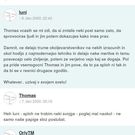
luni
::
6. dec 2000, 22:42
Thomas vcasih se mi zdi, da si zmislis neki post samo zato, da
sprovociras ljudi in jim potem dokazujes kako imas prav.
Damnit, ce delajo trume okoljevarstvenikov na nekih izracunih in
okol hodijo z najmodernejso tehniko in delajo neke meritve in temu
posvecajo celo zivljenje, potem ze verjetno vejo kaj se dogaja. Pol
pa pride vsemogocni Thomas in jim pove, da to pa sploh ni tak in
da bi se v resnici drugace zgodilo.
Whatever.. uzivaj v svojem svetu!
Thomas
::
7. dec 2000, 00:19
Heh luni - sploh ne trobim neki svojga - poglej mal naokol - ne
samo naše papige sloz poslušat.
OrlyTM