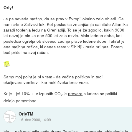
Orly!
Je pa seveda možno, da se prav v Evropi lokalno zelo ohladi. Če
nam crkne Zalivski tok. Kot posledica zmanjšanja salnitete Atlantika
zaradi toplenja ledu na Grenladiji. To se je že zgodilo. kakih 9000
let nazaj je blo za ene 500 let zelo mrzlo. Mala ledena doba, kot
posledica ogretja ob slovesu zadnje prave ledene dobe. Takrat je
ena mejhna rožica, ki danes raste v Sibiriji - rasla pri nas. Potem
boš prišel na svoj račun.
Samo moj point je bi v tem - da večina politikov in tudi
okoljevarstvenikov - kar neki čveka brez veze.
Kr je - je! 10% +- v izpustih CO
je
prevara
s katero se politiki
2
delajo pomembne.
OrlyTM
::
6. dec 2000, 14:09
hja ... pač evolucija naše drage Zemljice ... ogrevanje, ohlanjanje in