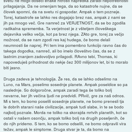
svetu ne mogli doseči enake hitrosti napredka zaradi nepotrebnosti
prilagajanja. Da ne omenjam tega, da so katastrofe nujne, da se
človek spomni, da na svetu ni gospodar. Ampak o tem pozneje.
Torej, katastrofe se lahko res dogajajo brez nas, ampak z nami se
jih pa mnogo več. Gre namreč za VERJETNOST, da se bo zgodila
radikalna sprememba. Ta verjetnost je z vštetjem človeškega
dejavnika veliko večja, kot pa brez njega. ZAto gre, torej za večjo
možnost, da se nam zgodi res kaj hudega, če bomo delali
neumnosti še naprej. Pri tem ima pomembno funkcijo ravno čas do
takega dogodka, namreč, ali bo imelo človeštvo čas, da se z
lastnim znanjem zadovoljivo prilagodi. RAvno tebi, Thomas, ki
napoveduješ prihodnost do nekje čez 300 milijonov let, bi to moralo
biti jasno.
Druga zadeva je tehnologija. Že res, da se lahko odselimo na
Luno, na Mars, poselimo sosednje planete. Ampak poseldice so pa
naslednje. So dolgoročne, ampak zaradi tega še toliko bolj
nevarne, ker jih večina ljudi ne predvidi. PRvič, gre za naš odnos.
Mi s tem, ko bomo poselili sosednje planete, ne bomo prenesli tja
le dobrih starani naše civilizacije, ampak tudi slabe, in te se bodo
najbolj poznale. Morda ne toliko na skorajda mrtvih planetih, kot so
ostali v našem osončju, ampak toliko bolj na drugih poseljenih, če
do njih pridemo. S tem, ko se bomo odselili, ne bomo odpravili vira
težav, ampak le simptome. Druga stvar je ta, da bomo na