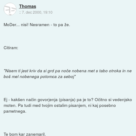
Thomas
::
7. dec 2000, 19:10
MoDer... nisi! Nesramen - to pa že.
Citiram:
"Nisem ti jest kriv da si grd pa noče nobena met s tabo otroka in ne
boš mel nobenega potomca za seboj"
Ej - kakšen način govorjenja (pisanja) pa je to? Očitno si vedenjsko
moten. Pa tudi med tvojim ostalim pisanjem, ni kaj posebno
pametnega.
Te bom kar zanemaril.