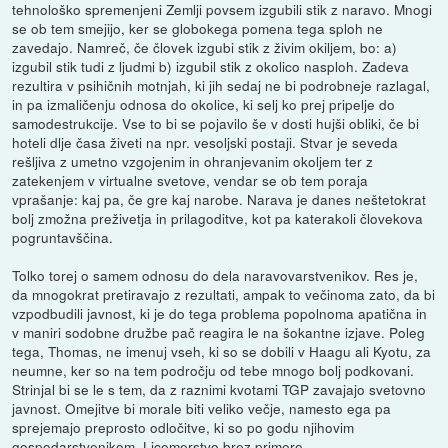
tehnološko spremenjeni Zemlji povsem izgubili stik z naravo. Mnogi
se ob tem smejijo, ker se globokega pomena tega sploh ne
zavedajo. Namreč, če človek izgubi stik z živim okiljem, bo: a)
izgubil stik tudi z ljudmi b) izgubil stik z okolico nasploh. Zadeva
rezultira v psihičnih motnjah, ki jih sedaj ne bi podrobneje razlagal,
in pa izmaličenju odnosa do okolice, ki selj ko prej pripelje do
samodestrukcije. Vse to bi se pojavilo še v dosti hujši obliki, če bi
hoteli dlje časa živeti na npr. vesoljski postaji. Stvar je seveda
rešljiva z umetno vzgojenim in ohranjevanim okoljem ter z
zatekenjem v virtualne svetove, vendar se ob tem poraja
vprašanje: kaj pa, če gre kaj narobe. Narava je danes neštetokrat
bolj zmožna preživetja in prilagoditve, kot pa katerakoli človekova
pogruntavščina.
Tolko torej o samem odnosu do dela naravovarstvenikov. Res je,
da mnogokrat pretiravajo z rezultati, ampak to večinoma zato, da bi
vzpodbudili javnost, ki je do tega problema popolnoma apatična in
v maniri sodobne družbe pač reagira le na šokantne izjave. Poleg
tega, Thomas, ne imenuj vseh, ki so se dobili v Haagu ali Kyotu, za
neumne, ker so na tem področju od tebe mnogo bolj podkovani.
Strinjal bi se le s tem, da z raznimi kvotami TGP zavajajo svetovno
javnost. Omejitve bi morale biti veliko večje, namesto ega pa
sprejemajo preprosto odločitve, ki so po godu njihovim
gospodarstvenikom. Licemerstvo brez primere.