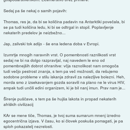
Sedaj pa še nekaj o samih pojavih:
Thomas, res je, da bi se količina padavin na Antarktiki povečala, bi
se pa tudi količina ledu, ki bi se odtrgal in stopil. Poplavljenje
nekaterih predelov je neizbežno...
Jap, zalivski tok adijo - še ena ledena doba v Evropi.
Izumrtje mnogih naravnih vrst. O pomembnosti raznlikosti vrst
sedaj ne bi na dolgo razpravljal, naj navedem le eno od
pomembnejših dobrot ohranitve: včja raznolikost nam omogoča
tudi večjo pestrost znanja, s tem pa več možnosti, da rešujemo
sodobne probleme v stilu iskanja zdravil za nalezljive bolezni. Heh,
morda smo z izsekavanjem gozda soravili na plano ne le virus HIV,
ampak tudi unčili edini organizem, ki je bil nanj imun. Prav nam je...
Širenje puščave, s tem pa še hujša lakota in propad nekaterih
afriških civilizacij
KAr se mene tiče, Thomas, je tvoj suma sumarum mnenj izredno
egocentrična izjava. V času, ko si človek poskuša pomagati, je pa
sploh pokazatelj nezrelosti.