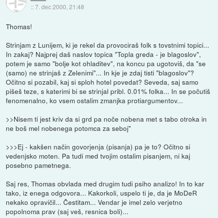
::
7. dec 2000, 21:48
Thomas!
Strinjam z Lunijem, ki je rekel da provociraš folk s tovstnimi topici...
In zakaj? Najprej daš naslov topica "Topla greda - je blagoslov",
potem je samo "bolje kot ohladitev", na koncu pa ugotoviš, da "se
(samo) ne strinjaš z Zelenimi"... In kje je zdaj tisti "blagoslov"?
Očitno si pozabil, kaj si sploh hotel povedat? Seveda, saj samo
pišeš teze, s katerimi bi se strinjal pribl. 0.01% folka... In se počutiš
fenomenalno, ko vsem ostalim zmanjka protiargumentov...
>>Nisem ti jest kriv da si grd pa noče nobena met s tabo otroka in
ne boš mel nobenega potomca za seboj"
>>>Ej - kakšen način govorjenja (pisanja) pa je to? Očitno si
vedenjsko moten. Pa tudi med tvojim ostalim pisanjem, ni kaj
posebno pametnega.
Saj res, Thomas obvlada med drugim tudi psiho analizo! In to kar
tako, iz enega odgovora... Kakorkoli, uspelo ti je, da je MoDeR
nekako opravičil... Čestitam... Vendar je imel zelo verjetno
popolnoma prav (saj veš, resnica boli)...