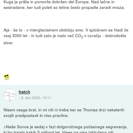
Kuga je prišla in pomorila dobršen del Evrope. Nad lačne in
sestradane, ker tudi poleti so letine često propadle zaradi mraza.
Aja - še to - v interglacialnem obdobju smo. V splošnem se hladi že
vsaj 3000 let - in tudi zato je malo več CO
v ozračju - dobrodošla
2
stvar.
hatch
::
8. dec 2000, 19:11
Nisem vsega bral, in mi niti ni treba ker se Thomas drzi nekaterih
svojih predpostavk ki niso pravilne.
>Naše Sonce je sedaj v fazi dolgoročnega počasnega segrevanja,
ki bo trajalo kakih 5 milijard let. Vmes pa niso izključena niti