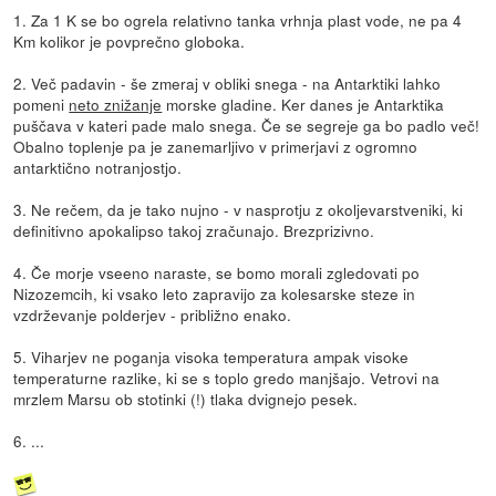
1. Za 1 K se bo ogrela relativno tanka vrhnja plast vode, ne pa 4
Km kolikor je povprečno globoka.
2. Več padavin - še zmeraj v obliki snega - na Antarktiki lahko
pomeni
neto znižanje
morske gladine. Ker danes je Antarktika
puščava v kateri pade malo snega. Če se segreje ga bo padlo več!
Obalno toplenje pa je zanemarljivo v primerjavi z ogromno
antarktično notranjostjo.
3. Ne rečem, da je tako nujno - v nasprotju z okoljevarstveniki, ki
definitivno apokalipso takoj zračunajo. Brezprizivno.
4. Če morje vseeno naraste, se bomo morali zgledovati po
Nizozemcih, ki vsako leto zapravijo za kolesarske steze in
vzdrževanje polderjev - približno enako.
5. Viharjev ne poganja visoka temperatura ampak visoke
temperaturne razlike, ki se s toplo gredo manjšajo. Vetrovi na
mrzlem Marsu ob stotinki (!) tlaka dvignejo pesek.
6. ...