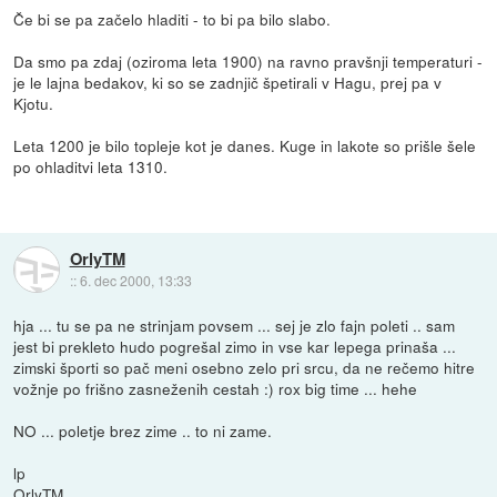
Če bi se pa začelo hladiti - to bi pa bilo slabo.
Da smo pa zdaj (oziroma leta 1900) na ravno pravšnji temperaturi -
je le lajna bedakov, ki so se zadnjič špetirali v Hagu, prej pa v
Kjotu.
Leta 1200 je bilo topleje kot je danes. Kuge in lakote so prišle šele
po ohladitvi leta 1310.
OrlyTM
::
6. dec 2000, 13:33
hja ... tu se pa ne strinjam povsem ... sej je zlo fajn poleti .. sam
jest bi prekleto hudo pogrešal zimo in vse kar lepega prinaša ...
zimski športi so pač meni osebno zelo pri srcu, da ne rečemo hitre
vožnje po frišno zasneženih cestah :) rox big time ... hehe
NO ... poletje brez zime .. to ni zame.
lp
OrlyTM