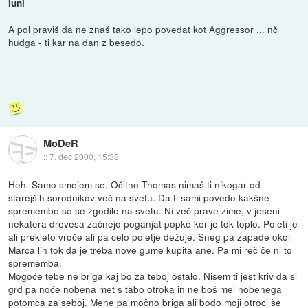
luni
A pol praviš da ne znaš tako lepo povedat kot Aggressor ... nč
hudga - ti kar na dan z besedo.
MoDeR
::
7. dec 2000, 15:38
Heh. Samo smejem se. Očitno Thomas nimaš ti nikogar od
starejših sorodnikov več na svetu. Da ti sami povedo kakšne
spremembe so se zgodile na svetu. Ni več prave zime, v jeseni
nekatera drevesa začnejo poganjat popke ker je tok toplo. Poleti je
ali prekleto vroče ali pa celo poletje dežuje. Sneg pa zapade okoli
Marca lih tok da je treba nove gume kupita ane. Pa mi reč če ni to
sprememba.
Mogoče tebe ne briga kaj bo za teboj ostalo. Nisem ti jest kriv da si
grd pa noče nobena met s tabo otroka in ne boš mel nobenega
potomca za seboj. Mene pa močno briga ali bodo moji otroci še