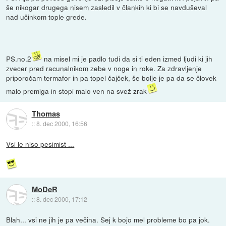
še nikogar drugega nisem zasledil v člankih ki bi se navduševal
nad učinkom tople grede.
PS.no.2
na misel mi je padlo tudi da si ti eden izmed ljudi ki jih
zvecer pred racunalnikom zebe v noge in roke. Za zdravljenje
priporočam termafor in pa topel čajček, še bolje je pa da se človek
malo premiga in stopi malo ven na svež zrak
Thomas
::
8. dec 2000, 16:56
Vsi le niso pesimist ...
MoDeR
::
8. dec 2000, 17:12
Blah... vsi ne jih je pa večina. Sej k bojo mel probleme bo pa jok.