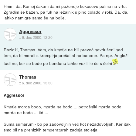
Hmm, da. Komej čakam da mi poženejo kokosove palme na vrtu.
Zgradim še bazen, pa fuk na ležalnik s pino colado v roki. Da, da,
lahko nam gre samo še na bolje.
Aggressor
::
6. dec 2000, 12:20
Razloži, Thomas. Vem, da kmetje ne bili preveč navdušeni nad
tem, da bi morali s krompirja prešaltat na banane. Pa npr. Angleži
tudi ne, ker se bodo po Londonu lahko vozili le še s čolni
Thomas
::
6. dec 2000, 13:30
Aggressor
Kmetje morda bodo, morda ne bodo ... potrošniki morda bodo
morda ne bodo ... itd ...
Suma sumarum - bo pa zadovoljnih več kot nezadovoljnih. Ker itak
smo bli na prenizkih temperaturah zadnja stoletja.