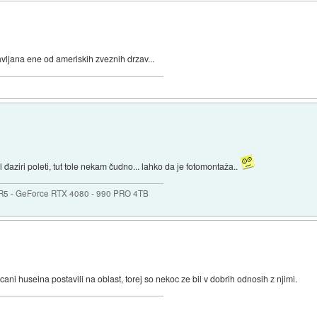
avljana ene od ameriskih zveznih drzav...
 đaziri poleti, tut tole nekam čudno... lahko da je fotomontaža..
R5 - GeForce RTX 4080 - 990 PRO 4TB
icani huseina postavili na oblast, torej so nekoc ze bil v dobrih odnosih z njimi.