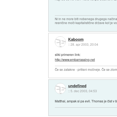
Ni in ne more biti nobenega drugega načina
resnične moči kapitalistične države kot je vo
Kaboom
::
28. apr 2003, 20:04
sliki primeren link:
http://www.embarrassing.net
Če se zatakne - pritisni močneje. Če se zlom
undefined
::
5. dec 2003, 04:53
Matthai, ampak si pa evil. Thomas je čist v 