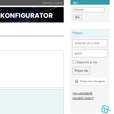
Išči:
Zadnje novice
Prijava
Zapomni si me
nov uporabnik
pozabili geslo?