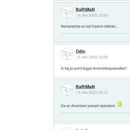
BaRtMaN
::
6. dec 2003, 22:00
Nenazadnje so tud Osamo izšolali...
Odin
::
6. dec 2003, 22:08
In kaj je point te(ga) teme/videoposnetka?
BaRtMaN
::
6. dec 2003, 22:12
Da so Američani preveč radodarni.