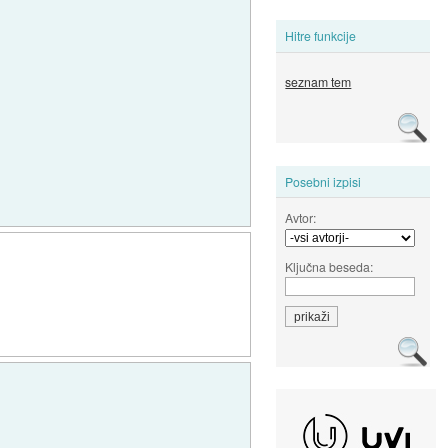
Hitre funkcije
seznam tem
Posebni izpisi
Avtor:
Ključna beseda: