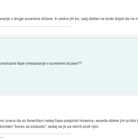
vanje v druge suverene države. In vedno jih bo, vsaj dokler ne bodo dojeli da ne m
o Americane tepe vmesavanje v suverene drzave??
 znano da so Američani nekaj časa podpirali Huseina, seveda dokler jim je bilo to v
koristen "borec za svobodo", sedaj se je pa obrnil proti njim.