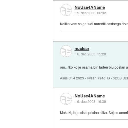
NoUse4AName
::
5. dec 2003, 06:32
Koliko vem so ga tudi naredili castnega drz
nuclear
::
6. dec 2003, 15:28
om... tko ko je osama bin laden biu poslan al
Asus G14 2023 - Ryzen 7940HS - 32GB DD
NoUse4AName
::
6. dec 2003, 16:39
Makaki, to je cisto pristna slika. Sej so amer