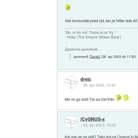
Vse komuniste pred zid, ker je Hitler leta 40
"Do, or do not. There is no 'try'. "
- Yoda ('The Empire Strikes Back')
Zgodovina sprememb…
spremenil:
DavidJ
(
28. apr 2003 ob 11:50
)
drejc
::
28. apr 2003, 15:40
Ma ne ga srat! Tje pa čist frišn
|CyGNUS-x
::
28. apr 2003, 16:20
Kaj vse se ne vidi? Tako kot pa Osama in Bu