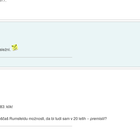
er>,
aležni.
83: klik!
ščaš Rumsfeldu možnosti, da bi tudi sam v 20 letih --
premislil
?