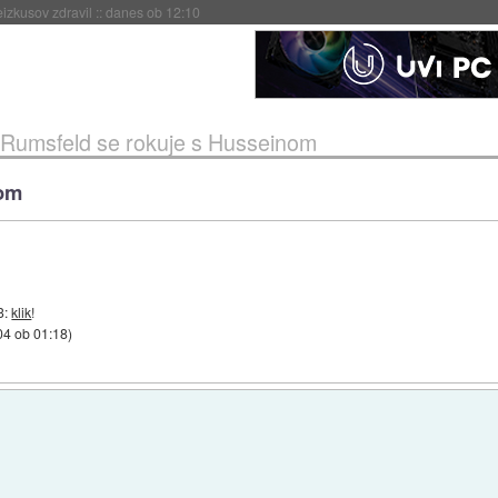
naslednji dve leti
::
danes ob 11:37
Rumsfeld se rokuje s Husseinom
nom
3:
klik
!
04 ob 01:18
)