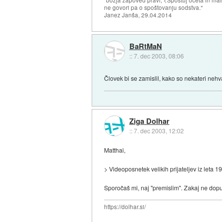
"božja zapoved pravi; <Spoštuj očeta in mat
ne govori pa o spoštovanju sodstva."
Janez Janša, 29.04.2014
BaRtMaN
::
7. dec 2003, 08:06
Človek bi se zamislil, kako so nekateri nehv
Ziga Dolhar
::
7. dec 2003, 12:02
Matthai,
> Videoposnetek velikih prijateljev iz leta 19
Sporočaš mi, naj "premislim". Zakaj ne dopu
https://dolhar.si/