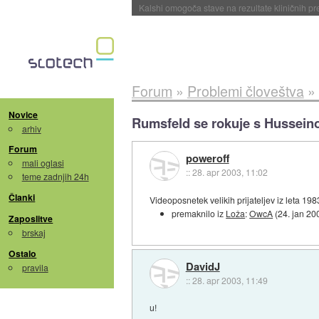
Sandisk že prodal več kot polovico SSD-jev za 
Forum
»
Problemi človeštva
»
Novice
Rumsfeld se rokuje s Hussei
arhiv
Forum
poweroff
mali oglasi
::
28. apr 2003, 11:02
teme zadnjih 24h
Članki
Videoposnetek velikih prijateljev iz leta 198
premaknilo iz
Loža
:
OwcA
(
24. jan 20
Zaposlitve
brskaj
Ostalo
DavidJ
pravila
::
28. apr 2003, 11:49
u!