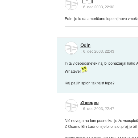
||_^_||
::
6. dec 2003, 22:32
Point je to da američane tepe njihovo vmeša
Odin
::
6. dec 2003, 22:43
In ta videoposnetek naj bi ponazarjal kak
Whatever
Kaj pa jih sploh tak fejst tepe?
Zheegec
::
6. dec 2003, 22:47
Nič novega na tem posnetku, je že vsesplošno
Z Osamo Bin Ladnom je bilo isto, prej je bil 