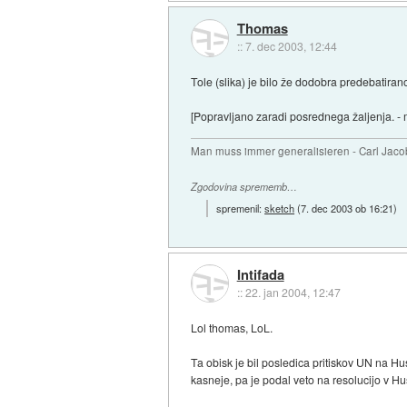
Thomas
::
7. dec 2003, 12:44
Tole (slika) je bilo že dodobra predebatiran
[Popravljano zaradi posrednega žaljenja. -
Man muss immer generalisieren - Carl Jaco
Zgodovina sprememb…
spremenil:
sketch
(
7. dec 2003 ob 16:21
)
Intifada
::
22. jan 2004, 12:47
Lol thomas, LoL.
Ta obisk je bil posledica pritiskov UN na Hu
kasneje, pa je podal veto na resolucijo v Hus