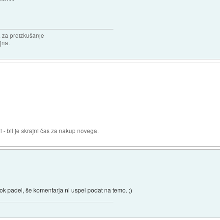
 za preizkušanje
jna.
i - bil je skrajni čas za nakup novega.
šok padel, še komentarja ni uspel podat na temo. ;)