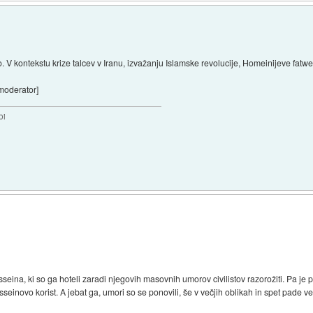
o. V kontekstu krize talcev v Iranu, izvažanju Islamske revolucije, Homeinijeve fatw
 moderator]
bi
sseina, ki so ga hoteli zaradi njegovih masovnih umorov civilistov razorožiti. Pa je 
seinovo korist. A jebat ga, umori so se ponovili, še v večjih oblikah in spet pade ve