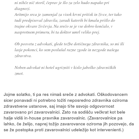
ni nihče nič storil, čeprav je šlo za zelo hudo napako pri
diagnozi.
Aritmijo srca je zamenjal za visok krvni pritisk in živce, ter tako
tudi predpisoval zdravila, zaradi katerih bi kmalu prišlo do
trajne okvare živčevja. Na srečo se je vse dobro končalo, v
nasprotnem primeru, bi ta doktor umrl veliko prej.
Ob posvetu z advokati, glede tožbe dotičnega zdravnika, so mi šli
lasje pokonci, ko sem poslušal razne zgode in nezgode našega
zdravstva.
Noben advokat ni hotel ugrizniti v kislo jabolko zdravniških
zmot.
Jojme solatko, ti pa res nimaš sreče z advokati. Oškodovancem
sicer ponavadi ni potrebno tožiti neposredno zdravnika oziroma
zdravstvene ustanove, saj imajo ti/te ssvojo odgovornost
zavarovano pri zavarovalnici. Zato na sodišču večkrat kot bele
halje vidiš in-house pravnike zavarovalnic. (Zavarovalnice pa
lahko, če želijo, naprej tožijo zavarovance oziroma jih pozovejo, da
se že postopka proti zavarovalnici udeležijo kot intervenienti.)