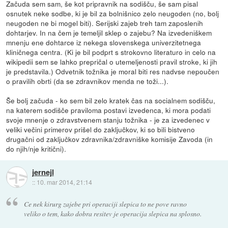
Začuda sem sam, še kot pripravnik na sodišču, še sam pisal
osnutek neke sodbe, ki je bil za bolnišnico zelo neugoden (no, bolj
neugoden ne bi mogel biti). Serijski zajeb treh tam zaposlenih
dohtarjev. In na čem je temeljil sklep o zajebu? Na izvedeniškem
mnenju ene dohtarce iz nekega slovenskega univerzitetnega
kliničnega centra. (Ki je bil podprt s strokovno literaturo in celo na
wikipedii sem se lahko prepričal o utemeljenosti pravil stroke, ki jih
je predstavila.) Odvetnik tožnika je moral biti res nadvse nepoučen
o pravilih obrti (da se zdravnikov menda ne toži...).
Še bolj začuda - ko sem bil zelo kratek čas na socialnem sodišču,
na katerem sodišče praviloma postavi izvedenca, ki mora podati
svoje mnenje o zdravstvenem stanju tožnika - je za izvedenec v
veliki večini primerov prišel do zaključkov, ki so bili bistveno
drugačni od zaključkov zdravnika/zdravniške komisije Zavoda (in
do njih/nje kritični).
jernejl
::
10. mar 2014, 21:14
Ce nek kirurg zajebe pri operaciji slepica to ne pove ravno
veliko o tem, kako dobra resitev je operacija slepica na splosno.