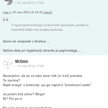
::
10. mar 2014, 17:04
jype
je
10. mar 2014 ob 16:42
izjavil
:
V rigoroznem testiranju, ki mora biti opravljeno, preden se
čemurkoli lahko reče uradna medicina.
Samo če verjameš v Smrkce ...
Večina dela pri registraciji zdravila je papirnatega ...
MrStein
::
10. mar 2014, 17:33
Neverjetno, da se za tako stvar folk (in troli) prereka.
Te zanima?
Najdi enega* z boleznijo, pa ga napoti k "preizkusni osebi".
Je potem bolj zdrav? Bingo!
Ni? Pol pa ni.
Ne vem, kaj je tu za prerekati se.