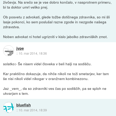
živčevja. Na srečo se je vse dobro končalo, v nasprotnem primeru,
bi ta doktor umrl veliko prej.
Ob posvetu z advokati, glede tožbe dotičnega zdravnika, so mi šli
lasje pokonci, ko sem poslušal razne zgode in nezgode našega
zdravstva.
Noben advokat ni hotel ugrizniti v kislo jabolko zdravniških zmot.
jype
::
10. mar 2014, 18:36
solatko> Še nisem videl človeka v beli halji na sodišču.
Kar praktično dokazuje, da nihče nikoli ne toži smetarjev, ker tam
še nisi nikoli videl nikogar v oranžnem kombinezonu.
Jaz _vem_, da so zdravniki ves čas po sodiščih, pa se sploh ne
ukvarjam s tem.
bluefish
::
10. mar 2014, 18:39