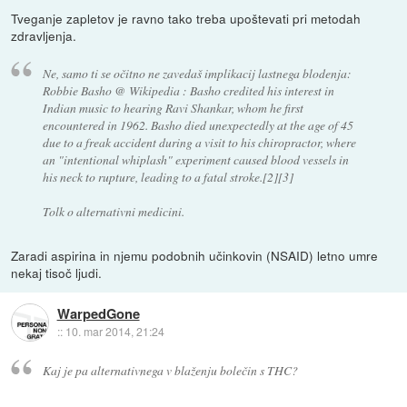
Tveganje zapletov je ravno tako treba upoštevati pri metodah
zdravljenja.
Ne, samo ti se očitno ne zavedaš implikacij lastnega blodenja:
Robbie Basho @ Wikipedia : Basho credited his interest in
Indian music to hearing Ravi Shankar, whom he first
encountered in 1962. Basho died unexpectedly at the age of 45
due to a freak accident during a visit to his chiropractor, where
an "intentional whiplash" experiment caused blood vessels in
his neck to rupture, leading to a fatal stroke.[2][3]
Tolk o alternativni medicini.
Zaradi aspirina in njemu podobnih učinkovin (NSAID) letno umre
nekaj tisoč ljudi.
WarpedGone
::
10. mar 2014, 21:24
Kaj je pa alternativnega v blaženju bolečin s THC?