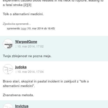
experiment caused blood vessels in his neck to rupture, leading to
a fatal stroke.[2][3]
Tolk o alternativni medicini.
Zgodovina sprememb…
spremenilo:
jype
(
10. mar 2014 ob 16:45
)
WarpedGone
::
10. mar 2014, 17:02
Tvoja zblojenost ne pozna meja.
judoka
::
10. mar 2014, 17:04
Bravo stari, skopiral in pastal incident in zakljucil z "tolk o
alternativni medicini".
Znanstvena metoda.
Invictus