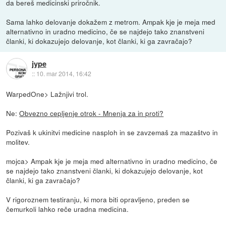
da bereš medicinski priročnik.
Sama lahko delovanje dokažem z metrom. Ampak kje je meja med
alternativno in uradno medicino, če se najdejo tako znanstveni
članki, ki dokazujejo delovanje, kot članki, ki ga zavračajo?
jype
::
10. mar 2014, 16:42
WarpedOne> Lažnjivi trol.
Ne:
Obvezno cepljenje otrok - Mnenja za in proti?
Pozivaš k ukinitvi medicine nasploh in se zavzemaš za mazaštvo in
molitev.
mojca> Ampak kje je meja med alternativno in uradno medicino, če
se najdejo tako znanstveni članki, ki dokazujejo delovanje, kot
članki, ki ga zavračajo?
V rigoroznem testiranju, ki mora biti opravljeno, preden se
čemurkoli lahko reče uradna medicina.