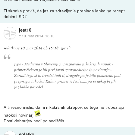
Ti skratka praviš, da jaz za zdravljenje prehlada lahko na recept
dobim LSD?
jest10
::
10. mar 2014, 18:10
solatko
je
10. mar 2014 ob 15:18
izjavil
:
jype - Medicina v Sloveniji ni priznavala nikakršnih napak -
primer Nekrep je bil prvi javni spor medicine in novinarjev.
Zaradi tega si to izvedel tudi ti, drugače pa je bilo pometeno pod
preprogo, tako kot Kuhar, primer iz Izole....., pa še nekaj bi jih
jaz lahko navedel
A ti resno misliš, da ni nikakršnih ukrepov, če tega ne trobezlajo
naokoli novinarji
Dosti dohtarjev hodi po sodiščih.
solatko