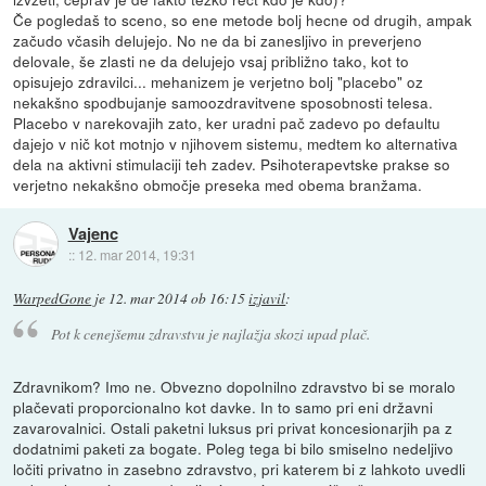
Če pogledaš to sceno, so ene metode bolj hecne od drugih, ampak
začudo včasih delujejo. No ne da bi zanesljivo in preverjeno
delovale, še zlasti ne da delujejo vsaj približno tako, kot to
opisujejo zdravilci... mehanizem je verjetno bolj "placebo" oz
nekakšno spodbujanje samoozdravitvene sposobnosti telesa.
Placebo v narekovajih zato, ker uradni pač zadevo po defaultu
dajejo v nič kot motnjo v njihovem sistemu, medtem ko alternativa
dela na aktivni stimulaciji teh zadev. Psihoterapevtske prakse so
verjetno nekakšno območje preseka med obema branžama.
Vajenc
::
12. mar 2014, 19:31
WarpedGone
je
12. mar 2014 ob 16:15
izjavil
:
Pot k cenejšemu zdravstvu je najlažja skozi upad plač.
Zdravnikom? Imo ne. Obvezno dopolnilno zdravstvo bi se moralo
plačevati proporcionalno kot davke. In to samo pri eni državni
zavarovalnici. Ostali paketni luksus pri privat koncesionarjih pa z
dodatnimi paketi za bogate. Poleg tega bi bilo smiselno nedeljivo
ločiti privatno in zasebno zdravstvo, pri katerem bi z lahkoto uvedli