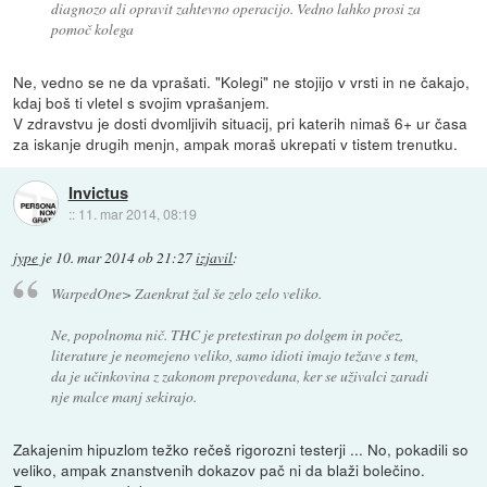
diagnozo ali opravit zahtevno operacijo. Vedno lahko prosi za
pomoč kolega
Ne, vedno se ne da vprašati. "Kolegi" ne stojijo v vrsti in ne čakajo,
kdaj boš ti vletel s svojim vprašanjem.
V zdravstvu je dosti dvomljivih situacij, pri katerih nimaš 6+ ur časa
za iskanje drugih menjn, ampak moraš ukrepati v tistem trenutku.
Invictus
::
11. mar 2014, 08:19
jype
je
10. mar 2014 ob 21:27
izjavil
:
WarpedOne> Zaenkrat žal še zelo zelo veliko.
Ne, popolnoma nič. THC je pretestiran po dolgem in počez,
literature je neomejeno veliko, samo idioti imajo težave s tem,
da je učinkovina z zakonom prepovedana, ker se uživalci zaradi
nje malce manj sekirajo.
Zakajenim hipuzlom težko rečeš rigorozni testerji ... No, pokadili so
veliko, ampak znanstvenih dokazov pač ni da blaži bolečino.