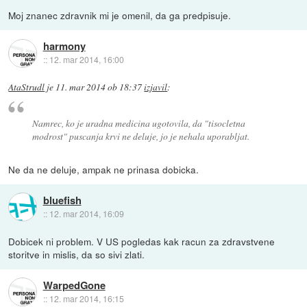
Moj znanec zdravnik mi je omenil, da ga predpisuje.
harmony
::
12. mar 2014, 16:00
AtaStrudl
je
11. mar 2014 ob 18:37
izjavil
:
Namrec, ko je uradna medicina ugotovila, da "tisocletna
modrost" puscanja krvi ne deluje, jo je nehala uporabljat.
Ne da ne deluje, ampak ne prinasa dobicka.
bluefish
::
12. mar 2014, 16:09
Dobicek ni problem. V US pogledas kak racun za zdravstvene
storitve in mislis, da so sivi zlati.
WarpedGone
::
12. mar 2014, 16:15