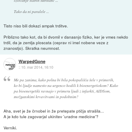
izločanje slabih substanc ...
Tako da ni paralele ...
Tisto niso bili dokazi ampak trditve.
Priblizno tako kot, da bi dvomil v danasnjo fiziko, ker je vmes nekdo
trdil, da je zemlja ploscata (ceprav ni imel nobene veze z
znanostjo). Skratka neumnost.
WarpedGone
::
10. mar 2014, 16:10
Me pa zanima, kako polna bi bila pokopališča šele v primerih,
ko bi ljudje namesto na urgenco hodili k bioenergetiokom? Kako
pa bioenergetiki ravnajo v primeru ljudi z infarkti, AIDSom,
možganskimi krvavitvami in podobnim?
Aha, svet je že črnobel in že pretepate ptičja strašila...
A je kdo tule zagovarjal ukinitev 'uradne medicine'?
Verniki.