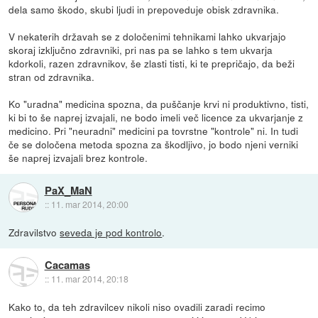
dela samo škodo, skubi ljudi in prepoveduje obisk zdravnika.
V nekaterih državah se z določenimi tehnikami lahko ukvarjajo
skoraj izključno zdravniki, pri nas pa se lahko s tem ukvarja
kdorkoli, razen zdravnikov, še zlasti tisti, ki te prepričajo, da beži
stran od zdravnika.
Ko "uradna" medicina spozna, da puščanje krvi ni produktivno, tisti,
ki bi to še naprej izvajali, ne bodo imeli več licence za ukvarjanje z
medicino. Pri "neuradni" medicini pa tovrstne "kontrole" ni. In tudi
če se določena metoda spozna za škodljivo, jo bodo njeni verniki
še naprej izvajali brez kontrole.
PaX_MaN
::
11. mar 2014, 20:00
Zdravilstvo
seveda je pod kontrolo
.
Cacamas
::
11. mar 2014, 20:18
Kako to, da teh zdravilcev nikoli niso ovadili zaradi recimo