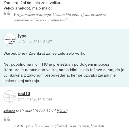
Zaenkrat žal še zelo zelo veliko.
Veliko anekdot, malo malo:
V rigoroznem testiranju, ki mora biti opravljeno, preden se
čemurkoli lahko reče uradna medicina.
jype
::
10. mar 2014, 21:27
WarpedOne> Zaenkrat žal še zelo zelo veliko.
Ne, popolnoma nič. THC je pretestiran po dolgem in počez,
literature je neomejeno veliko, samo idioti imajo težave s tem, da je
učinkovina z zakonom prepovedana, ker se uživalci zaradi nje
malce manj sekirajo.
jest10
::
11. mar 2014, 07:44
solatko
je
10. mar 2014 ob 19:15
izjavil
:
jest10 - pravilno je, da se zdravnik, ki ni siguren, boji dati