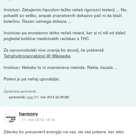
Invictus> Zakajenim hipuzlom težko rečeš rigorozni testerji ... No,
pokadili so veliko, ampak znanstvenih dokazov pač ni da blaži
bolečino. Razen ustnega dokaza ...
Invictusu pa enostavno lahko rečeš retard, ker si ni niti od daleč
pogledal količine medicinskih raziskav s THC.
Za osnovnošolski nivo znanja bo dovolj, če prebereš
Tetrahydrocannabinol @ Wikipedia
Invictus> Nekako to ni znanstvena metoda. Rekla, kazala ...
Potem jo pa nehaj uporabljat.
Zgodovina sprememb…
spremenilo:
jype
(
11. mar 2014 ob 09:38
)
harmony
::
11. mar 2014, 16:16
Zdenko bo preusmeril energijo na vas, da vas pobere, ker tako