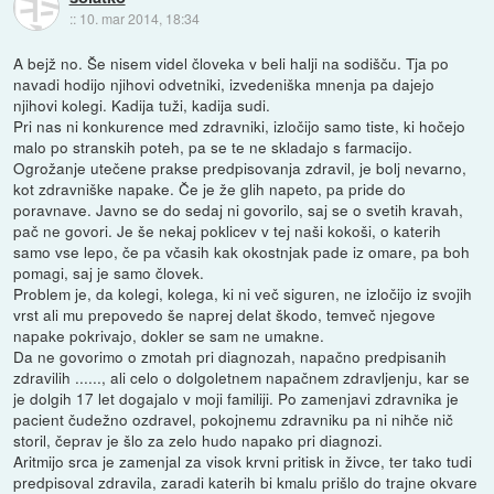
::
10. mar 2014, 18:34
A bejž no. Še nisem videl človeka v beli halji na sodišču. Tja po
navadi hodijo njihovi odvetniki, izvedeniška mnenja pa dajejo
njihovi kolegi. Kadija tuži, kadija sudi.
Pri nas ni konkurence med zdravniki, izločijo samo tiste, ki hočejo
malo po stranskih poteh, pa se te ne skladajo s farmacijo.
Ogrožanje utečene prakse predpisovanja zdravil, je bolj nevarno,
kot zdravniške napake. Če je že glih napeto, pa pride do
poravnave. Javno se do sedaj ni govorilo, saj se o svetih kravah,
pač ne govori. Je še nekaj poklicev v tej naši kokoši, o katerih
samo vse lepo, če pa včasih kak okostnjak pade iz omare, pa boh
pomagi, saj je samo človek.
Problem je, da kolegi, kolega, ki ni več siguren, ne izločijo iz svojih
vrst ali mu prepovedo še naprej delat škodo, temveč njegove
napake pokrivajo, dokler se sam ne umakne.
Da ne govorimo o zmotah pri diagnozah, napačno predpisanih
zdravilih ......, ali celo o dolgoletnem napačnem zdravljenju, kar se
je dolgih 17 let dogajalo v moji familiji. Po zamenjavi zdravnika je
pacient čudežno ozdravel, pokojnemu zdravniku pa ni nihče nič
storil, čeprav je šlo za zelo hudo napako pri diagnozi.
Aritmijo srca je zamenjal za visok krvni pritisk in živce, ter tako tudi
predpisoval zdravila, zaradi katerih bi kmalu prišlo do trajne okvare