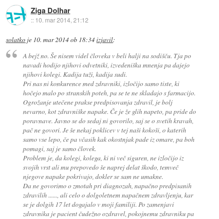
Ziga Dolhar
::
10. mar 2014, 21:12
solatko
je
10. mar 2014 ob 18:34
izjavil
:
A bejž no. Še nisem videl človeka v beli halji na sodišču. Tja po
navadi hodijo njihovi odvetniki, izvedeniška mnenja pa dajejo
njihovi kolegi. Kadija tuži, kadija sudi.
Pri nas ni konkurence med zdravniki, izločijo samo tiste, ki
hočejo malo po stranskih poteh, pa se te ne skladajo s farmacijo.
Ogrožanje utečene prakse predpisovanja zdravil, je bolj
nevarno, kot zdravniške napake. Če je že glih napeto, pa pride do
poravnave. Javno se do sedaj ni govorilo, saj se o svetih kravah,
pač ne govori. Je še nekaj poklicev v tej naši kokoši, o katerih
samo vse lepo, če pa včasih kak okostnjak pade iz omare, pa boh
pomagi, saj je samo človek.
Problem je, da kolegi, kolega, ki ni več siguren, ne izločijo iz
svojih vrst ali mu prepovedo še naprej delat škodo, temveč
njegove napake pokrivajo, dokler se sam ne umakne.
Da ne govorimo o zmotah pri diagnozah, napačno predpisanih
zdravilih ......, ali celo o dolgoletnem napačnem zdravljenju, kar
se je dolgih 17 let dogajalo v moji familiji. Po zamenjavi
zdravnika je pacient čudežno ozdravel, pokojnemu zdravniku pa