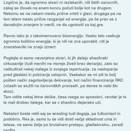
Logično je, da ogromno stvari ni raziskanih, niti tistih osnovnih,
zakaj se človek na enem koncu počuti bolje kot na drugem.
Nekomu se na nekem mestu prične vrteti v glavi, drugega pa na
tem istem mestu prične razganjat od energije, pa če prav se z
današnjim znanjem in merili, ne da ugotoviti za kaj gre.
Ravno tako je z takoimenovano bioenergijo. Vsako telo vsebuje
ogromno količino energije, ki je niti ne zna uporabit, niti je
znanstveniki ne znajo izmert.
Poglejte si samo neverjetne stvari, ki jih delajo shaolinski
cirkusantje (tudi menihi ne morejo živeti brez denarja), zato so
naštudirali nekaj malega iz svojega repertuarja, za nastopanje
pred gledalci in pobiranja vstopnin. Vsekakor se mi zdi to bolj
pošten način zagotavljanja delovanja, kot načini financiranja RKC
(včasih so služili na čarovniških procesih, pa danes to nebi šlo
skoz).
Tam vidite nekaj letne dečke, česa vsega so sposobni, vendar je to
le mali drobec tistega, kar se v shaolinu dejansko uči.
Nekateri boste rekli saj se wresling tudi dogaja, pa fullcontact in
podobno. Res je, samo tu se vidi dosti večja skladnost uma in
telesa, ne samo želja po brutalnem pretepu, gladiatorstvu, zaradi
profita.