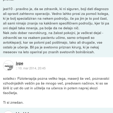
jest10 - pravilno je, da se zdravnik, ki ni siguren, boji dati diagnozo
ali opravit zahtevno operacijo. Vedno lahko prosi za pomoč kolega,
ki je bolj specializiran na nekem področju, če pa jim je to pod čast,
ali sami nimajo znanja na kakšnem specifičnem področju, kjer bi pa
oni dajali taka mnenja, pa bolje da ne delajo nič.
Nek zelo dober nevrokirurg, na žalost pokojni, je večkrat dejal -
zdravniki se na vsakem pacientu učimo, samo ortopedi so
avtokleparji, kar se polomi pač poštimajo, tako ali drugače, vse
ostalo je učenje. Bil pa je svetovno priznan kirurg, ki je nekaj
mesecev na leto operiral po znanih svetovnih bolnišnicah.
jype
::
10. mar 2014, 20:45
solatko> Fizioterapija pozna veliko tega, maserji še več, poznavalci
vzhodnjaških veščin pa še mnogo več, predvsem načinov, ki so se
širili iz ust do ust in učitelja na učenca in potem naprej skozi
tisočletja.
Ti si zmešan.