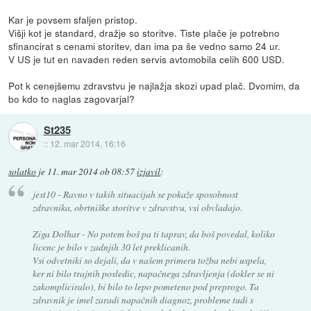
Kar je povsem sfaljen pristop.
Višji kot je standard, dražje so storitve. Tiste plače je potrebno
sfinancirat s cenami storitev, dan ima pa še vedno samo 24 ur.
V US je tut en navaden reden servis avtomobila celih 600 USD.
Pot k cenejšemu zdravstvu je najlažja skozi upad plač. Dvomim, da
bo kdo to naglas zagovarjal?
St235
::
12. mar 2014, 16:16
solatko
je
11. mar 2014 ob 08:57
izjavil
:
jest10 - Ravno v takih situacijah se pokaže sposobnost
zdravnika, obrtniške storitve v zdravstvu, vsi obvladajo.
Ziga Dolhar - No potem boš pa ti taprav, da boš povedal, koliko
licenc je bilo v zadnjih 30 let preklicanih.
Vsi odvetniki so dejali, da v našem primeru tožba nebi uspela,
ker ni bilo trajnih posledic, napačnega zdravljenja (dokler se ni
zakompliciralo), bi bilo to lepo pometeno pod preprogo. Ta
zdravnik je imel zaradi napačnih diagnoz, probleme tudi s