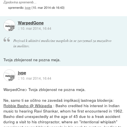
Zgodovina sprememb…
spremenilo:
jype
(
10. mar 2014 ob 16:43
)
WarpedGone
::
10. mar 2014, 16:44
Pozivaš k ukinitvi medicine nasploh in se zavzemaš za mazaštvo
in molitev.
Tvoja zblojenost ne pozna meja.
jype
::
10. mar 2014, 16:44
WarpedOne> Tvoja zblojenost ne pozna meja.
Ne, samo ti se očitno ne zavedaš implikacij lastnega blodenja:
Robbie Basho @ Wikipedia
: Basho credited his interest in Indian
music to hearing Ravi Shankar, whom he first encountered in 1962.
Basho died unexpectedly at the age of 45 due to a freak accident
during a visit to his chiropractor, where an "intentional whiplash"