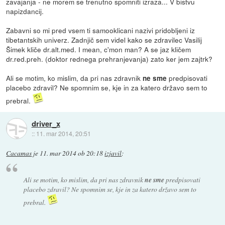
zavajanja - ne morem se trenutno spomniti izraza... V bistvu
napizdancij.
Zabavni so mi pred vsem ti samooklicani nazivi pridobljeni iz
tibetantskih univerz. Zadnjič sem videl kako se zdravilec Vasilij
Šimek kliče dr.alt.med. I mean, c'mon man? A se jaz kličem
dr.red.preh. (doktor rednega prehranjevanja) zato ker jem zajtrk?
Ali se motim, ko mislim, da pri nas zdravnik
predpisovati
ne sme
placebo zdravil? Ne spomnim se, kje in za katero državo sem to
prebral.
driver_x
::
11. mar 2014, 20:51
Cacamas
je
11. mar 2014 ob 20:18
izjavil
:
Ali se motim, ko mislim, da pri nas zdravnik
ne sme
predpisovati
placebo zdravil? Ne spomnim se, kje in za katero državo sem to
prebral.