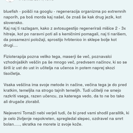
bluefish - poišči na googlu - regeneracija organizma po extremnih
naporih, pa boš morda kaj našel, če znaš še kak drug jezik, kot
slovensko.
Kaj naj ti razlagam, kako z avtosugestijo regeneriraš mišice 2 - 3x
hitreje, kot po naravni poti ali s kemičnimi pomagali, naj ti narišem,
da posamezni položaji, sprostijo hrbtenico in sklepe bolje kot
drugi....
Fizioterapija pozna veliko tega, maserji še več, poznavalci
vzhodnjaških veščin pa še mnogo več, predvsem načinov, ki so se
širili iz ust do ust in učitelja na učenca in potem naprej skozi
tisočletja.
Vsaka veščina ima svoje metode in načine, večina tega je do pred
kratkim, temeljila na strogo tajnih temeljih. Tudi učitelji ne smejo
razkriti vsega, razen učencu, za katerega vedo, da to ne bo tako
ali drugače zlorabil.
Nejeverni Tomaži nebi verjeli tudi, če bi pred vami shodil paralitik, ki
je celo življenje nepokreten, spregledal slepec, ozdravel na smrt
bolan....., skratka ne morete iz svoje kože.