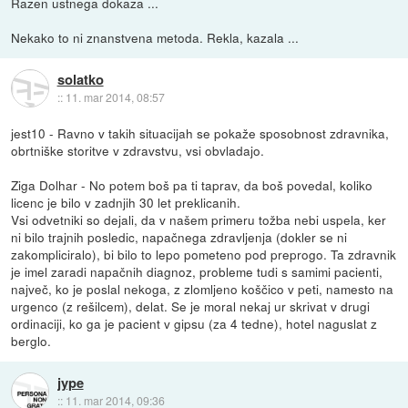
Razen ustnega dokaza ...
Nekako to ni znanstvena metoda. Rekla, kazala ...
solatko
::
11. mar 2014, 08:57
jest10 - Ravno v takih situacijah se pokaže sposobnost zdravnika,
obrtniške storitve v zdravstvu, vsi obvladajo.
Ziga Dolhar - No potem boš pa ti taprav, da boš povedal, koliko
licenc je bilo v zadnjih 30 let preklicanih.
Vsi odvetniki so dejali, da v našem primeru tožba nebi uspela, ker
ni bilo trajnih posledic, napačnega zdravljenja (dokler se ni
zakompliciralo), bi bilo to lepo pometeno pod preprogo. Ta zdravnik
je imel zaradi napačnih diagnoz, probleme tudi s samimi pacienti,
največ, ko je poslal nekoga, z zlomljeno koščico v peti, namesto na
urgenco (z rešilcem), delat. Se je moral nekaj ur skrivat v drugi
ordinaciji, ko ga je pacient v gipsu (za 4 tedne), hotel naguslat z
berglo.
jype
::
11. mar 2014, 09:36