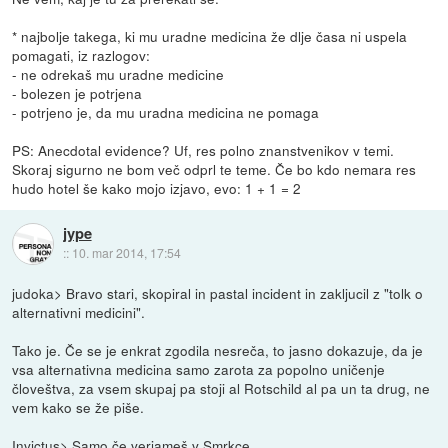
* najbolje takega, ki mu uradne medicina že dlje časa ni uspela
pomagati, iz razlogov:
- ne odrekaš mu uradne medicine
- bolezen je potrjena
- potrjeno je, da mu uradna medicina ne pomaga
PS: Anecdotal evidence? Uf, res polno znanstvenikov v temi.
Skoraj sigurno ne bom več odprl te teme. Če bo kdo nemara res
hudo hotel še kako mojo izjavo, evo: 1 + 1 = 2
jype
::
10. mar 2014, 17:54
judoka> Bravo stari, skopiral in pastal incident in zakljucil z "tolk o
alternativni medicini".
Tako je. Če se je enkrat zgodila nesreča, to jasno dokazuje, da je
vsa alternativna medicina samo zarota za popolno uničenje
človeštva, za vsem skupaj pa stoji al Rotschild al pa un ta drug, ne
vem kako se že piše.
Invictus> Samo če verjameš v Smrkce ...