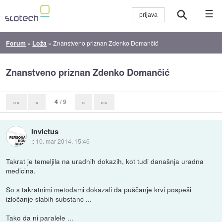
☰
Forum
»
Loža
»
Znanstveno priznan Zdenko Domančić
Znanstveno priznan Zdenko Domančić
4
/ 9
««
«
»
»»
Invictus
::
10. mar 2014, 15:46
Takrat je temeljila na uradnih dokazih, kot tudi današnja uradna
medicina.
So s takratnimi metodami dokazali da puščanje krvi pospeši
izločanje slabih substanc ...
Tako da ni paralele ...