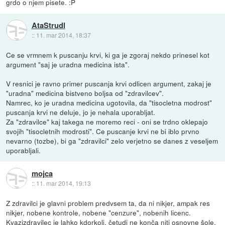
grdo o njem pisete. :P
AtaStrudl
::
11. mar 2014, 18:37
Ce se vrmnem k puscanju krvi, ki ga je zgoraj nekdo prinesel kot
argument "saj je uradna medicina ista".
V resnici je ravno primer puscanja krvi odlicen argument, zakaj je
"uradna" medicina bistveno boljsa od "zdravilcev".
Namrec, ko je uradna medicina ugotovila, da "tisocletna modrost"
puscanja krvi ne deluje, jo je nehala uporabljat.
Za "zdravilce" kaj takega ne moremo reci - oni se trdno oklepajo
svojih "tisocletnih modrosti". Ce puscanje krvi ne bi iblo prvno
nevarno (tozbe), bi ga "zdravilci" zelo verjetno se danes z veseljem
uporabljali.
mojca
::
11. mar 2014, 19:13
Z zdravilci je glavni problem predvsem ta, da ni nikjer, ampak res
nikjer, nobene kontrole, nobene "cenzure", nobenih licenc.
Kvazizdravilec je lahko kdorkoli, četudi ne konča niti osnovne šole,