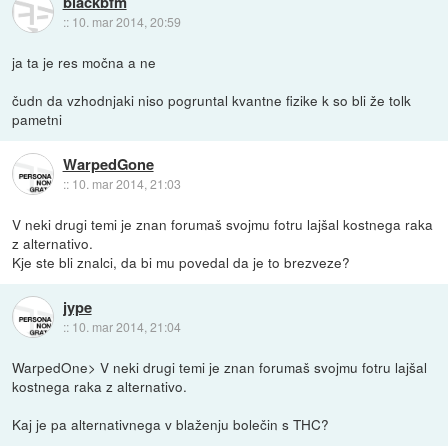
blackbfm
::
10. mar 2014, 20:59
ja ta je res močna a ne
čudn da vzhodnjaki niso pogruntal kvantne fizike k so bli že tolk
pametni
WarpedGone
::
10. mar 2014, 21:03
V neki drugi temi je znan forumaš svojmu fotru lajšal kostnega raka
z alternativo.
Kje ste bli znalci, da bi mu povedal da je to brezveze?
jype
::
10. mar 2014, 21:04
WarpedOne> V neki drugi temi je znan forumaš svojmu fotru lajšal
kostnega raka z alternativo.
Kaj je pa alternativnega v blaženju bolečin s THC?