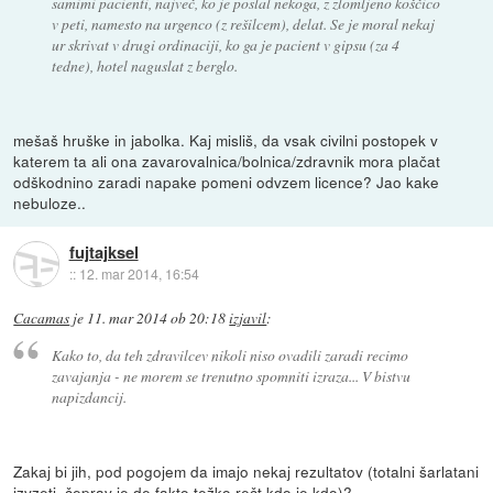
samimi pacienti, največ, ko je poslal nekoga, z zlomljeno koščico
v peti, namesto na urgenco (z rešilcem), delat. Se je moral nekaj
ur skrivat v drugi ordinaciji, ko ga je pacient v gipsu (za 4
tedne), hotel naguslat z berglo.
mešaš hruške in jabolka. Kaj misliš, da vsak civilni postopek v
katerem ta ali ona zavarovalnica/bolnica/zdravnik mora plačat
odškodnino zaradi napake pomeni odvzem licence? Jao kake
nebuloze..
fujtajksel
::
12. mar 2014, 16:54
Cacamas
je
11. mar 2014 ob 20:18
izjavil
:
Kako to, da teh zdravilcev nikoli niso ovadili zaradi recimo
zavajanja - ne morem se trenutno spomniti izraza... V bistvu
napizdancij.
Zakaj bi jih, pod pogojem da imajo nekaj rezultatov (totalni šarlatani
izvzeti, čeprav je de fakto težko rečt kdo je kdo)?