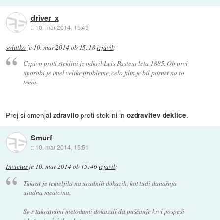
driver_x
::
10. mar 2014, 15:49
solatko
je
10. mar 2014 ob 15:18
izjavil
:
Cepivo proti steklini je odkril Luis Pasteur leta 1885. Ob prvi
uporabi je imel velike probleme, celo film je bil posnet na to
temo.
Prej si omenjal
proti steklini in
.
zdravilo
ozdravitev deklice
Smurf
::
10. mar 2014, 15:51
Invictus
je
10. mar 2014 ob 15:46
izjavil
:
Takrat je temeljila na uradnih dokazih, kot tudi današnja
uradna medicina.
So s takratnimi metodami dokazali da puščanje krvi pospeši