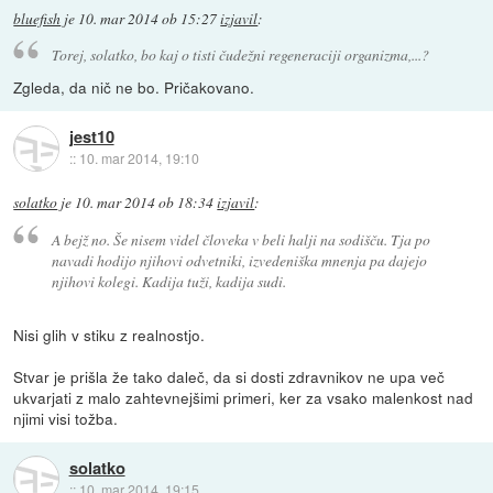
bluefish
je
10. mar 2014 ob 15:27
izjavil
:
Torej, solatko, bo kaj o tisti čudežni regeneraciji organizma,...?
Zgleda, da nič ne bo. Pričakovano.
jest10
::
10. mar 2014, 19:10
solatko
je
10. mar 2014 ob 18:34
izjavil
:
A bejž no. Še nisem videl človeka v beli halji na sodišču. Tja po
navadi hodijo njihovi odvetniki, izvedeniška mnenja pa dajejo
njihovi kolegi. Kadija tuži, kadija sudi.
Nisi glih v stiku z realnostjo.
Stvar je prišla že tako daleč, da si dosti zdravnikov ne upa več
ukvarjati z malo zahtevnejšimi primeri, ker za vsako malenkost nad
njimi visi tožba.
solatko
::
10. mar 2014, 19:15