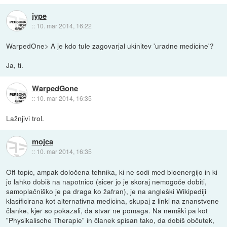
jype
::
10. mar 2014, 16:22
WarpedOne> A je kdo tule zagovarjal ukinitev 'uradne medicine'?
Ja, ti.
WarpedGone
::
10. mar 2014, 16:35
Lažnjivi trol.
mojca
::
10. mar 2014, 16:35
Off-topic, ampak določena tehnika, ki ne sodi med bioenergijo in ki
jo lahko dobiš na napotnico (sicer jo je skoraj nemogoče dobiti,
samoplačniško je pa draga ko žafran), je na angleški Wikipediji
klasificirana kot alternativna medicina, skupaj z linki na znanstvene
članke, kjer so pokazali, da stvar ne pomaga. Na nemški pa kot
"Physikalische Therapie" in članek spisan tako, da dobiš občutek,