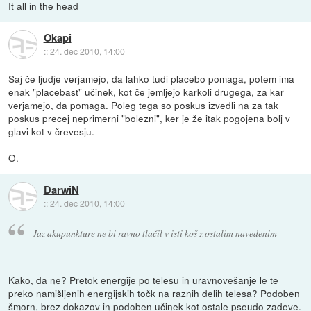
It all in the head
Okapi
::
24. dec 2010, 14:00
Saj če ljudje verjamejo, da lahko tudi placebo pomaga, potem ima
enak "placebast" učinek, kot če jemljejo karkoli drugega, za kar
verjamejo, da pomaga. Poleg tega so poskus izvedli na za tak
poskus precej neprimerni "bolezni", ker je že itak pogojena bolj v
glavi kot v črevesju.
O.
DarwiN
::
24. dec 2010, 14:00
Jaz akupunkture ne bi ravno tlačil v isti koš z ostalim navedenim
Kako, da ne? Pretok energije po telesu in uravnovešanje le te
preko namišljenih energijskih točk na raznih delih telesa? Podoben
šmorn, brez dokazov in podoben učinek kot ostale pseudo zadeve.