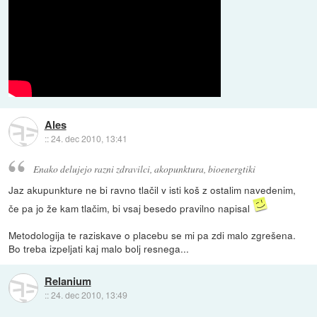
Ales
::
24. dec 2010, 13:41
Enako delujejo razni zdravilci, akopunktura, bioenergtiki
Jaz akupunkture ne bi ravno tlačil v isti koš z ostalim navedenim,
če pa jo že kam tlačim, bi vsaj besedo pravilno napisal
Metodologija te raziskave o placebu se mi pa zdi malo zgrešena.
Bo treba izpeljati kaj malo bolj resnega...
Relanium
::
24. dec 2010, 13:49