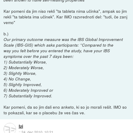
Kar pomeni da jim niso rekli "ta tableta nima učinka", ampak so jim
rekli "ta tableta ima učinek". Kar IMO razvrednoti del: "tudi, če zanj
vemo"
b.)
Our primary outcome measure was the IBS Global Improvement
Scale (IBS-GIS) which asks participants: ‘‘Compared to the
way you felt before you entered the study, have your IBS
symptoms over the past 7 days been:
1) Substantially Worse,
2) Moderately Worse,
3) Slightly Worse,
4) No Change,
5) Slightly Improved,
6) Moderately Improved or
7) Substantially Improved.
Kar pomeni, da so jim dali eno anketo, ki so jo morali rešit. IMO so
to pokazali, kar se o placebu že ves čas ve.
Izi
::
24. dec 2010, 10:21