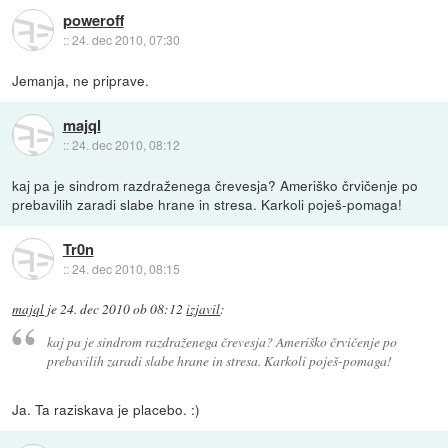
poweroff
::
24. dec 2010, 07:30
Jemanja, ne priprave.
majql
::
24. dec 2010, 08:12
kaj pa je sindrom razdraženega črevesja? Ameriško črvičenje po
prebavilih zaradi slabe hrane in stresa. Karkoli poješ-pomaga!
Tr0n
::
24. dec 2010, 08:15
majql
je
24. dec 2010 ob 08:12
izjavil
:
kaj pa je sindrom razdraženega črevesja? Ameriško črvičenje po
prebavilih zaradi slabe hrane in stresa. Karkoli poješ-pomaga!
Ja. Ta raziskava je placebo. :)