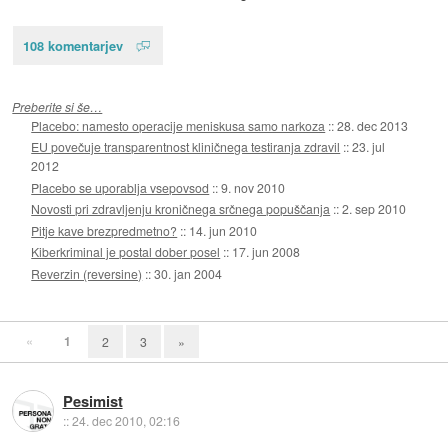
108 komentarjev
Preberite si še…
Placebo: namesto operacije meniskusa samo narkoza
::
28. dec 2013
EU povečuje transparentnost kliničnega testiranja zdravil
::
23. jul
2012
Placebo se uporablja vsepovsod
::
9. nov 2010
Novosti pri zdravljenju kroničnega srčnega popuščanja
::
2. sep 2010
Pitje kave brezpredmetno?
::
14. jun 2010
Kiberkriminal je postal dober posel
::
17. jun 2008
Reverzin (reversine)
::
30. jan 2004
«
1
2
3
»
Pesimist
::
24. dec 2010, 02:16