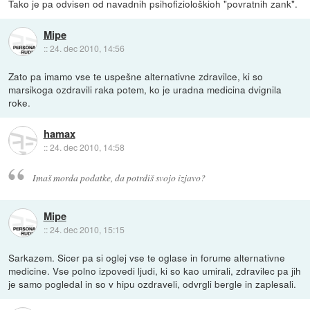
Tako je pa odvisen od navadnih psihofiziološkioh "povratnih zank".
Mipe
::
24. dec 2010, 14:56
Zato pa imamo vse te uspešne alternativne zdravilce, ki so
marsikoga ozdravili raka potem, ko je uradna medicina dvignila
roke.
hamax
::
24. dec 2010, 14:58
Imaš morda podatke, da potrdiš svojo izjavo?
Mipe
::
24. dec 2010, 15:15
Sarkazem. Sicer pa si oglej vse te oglase in forume alternativne
medicine. Vse polno izpovedi ljudi, ki so kao umirali, zdravilec pa jih
je samo pogledal in so v hipu ozdraveli, odvrgli bergle in zaplesali.