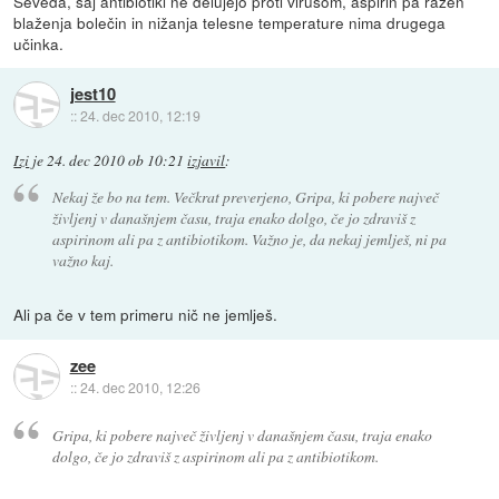
Seveda, saj antibiotiki ne delujejo proti virusom, aspirin pa razen
blaženja bolečin in nižanja telesne temperature nima drugega
učinka.
jest10
::
24. dec 2010, 12:19
Izi
je
24. dec 2010 ob 10:21
izjavil
:
Nekaj že bo na tem. Večkrat preverjeno, Gripa, ki pobere največ
življenj v današnjem času, traja enako dolgo, če jo zdraviš z
aspirinom ali pa z antibiotikom. Važno je, da nekaj jemlješ, ni pa
važno kaj.
Ali pa če v tem primeru nič ne jemlješ.
zee
::
24. dec 2010, 12:26
Gripa, ki pobere največ življenj v današnjem času, traja enako
dolgo, če jo zdraviš z aspirinom ali pa z antibiotikom.