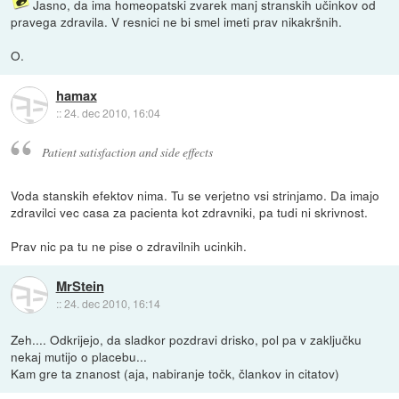
Jasno, da ima homeopatski zvarek manj stranskih učinkov od
pravega zdravila. V resnici ne bi smel imeti prav nikakršnih.
O.
hamax
::
24. dec 2010, 16:04
Patient satisfaction and side effects
Voda stanskih efektov nima. Tu se verjetno vsi strinjamo. Da imajo
zdravilci vec casa za pacienta kot zdravniki, pa tudi ni skrivnost.
Prav nic pa tu ne pise o zdravilnih ucinkih.
MrStein
::
24. dec 2010, 16:14
Zeh.... Odkrijejo, da sladkor pozdravi drisko, pol pa v zaključku
nekaj mutijo o placebu...
Kam gre ta znanost (aja, nabiranje točk, člankov in citatov)