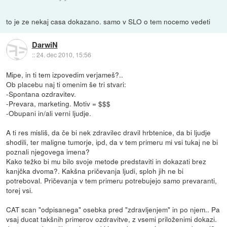
to je ze nekaj casa dokazano. samo v SLO o tem nocemo vedeti
DarwiN
::
24. dec 2010, 15:56
Mipe, in ti tem izpovedim verjameš?..
Ob placebu naj ti omenim še tri stvari:
-Spontana ozdravitev.
-Prevara, marketing. Motiv = $$$
-Obupani in/ali verni ljudje.
A ti res misliš, da če bi nek zdravilec dravil hrbtenice, da bi ljudje
shodili, ter maligne tumorje, ipd, da v tem primeru mi vsi tukaj ne bi
poznali njegovega imena?
Kako težko bi mu bilo svoje metode predstaviti in dokazati brez
kanjčka dvoma?. Kakšna pričevanja ljudi, sploh jih ne bi
potreboval. Pričevanja v tem primeru potrebujejo samo prevaranti,
torej vsi.
CAT scan "odpisanega" osebka pred "zdravljenjem" in po njem.. Pa
vsaj ducat takšnih primerov ozdravitve, z vsemi priloženimi dokazi.