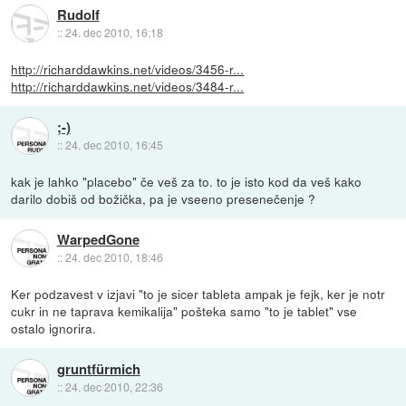
Rudolf
::
24. dec 2010, 16:18
http://richarddawkins.net/videos/3456-r...
http://richarddawkins.net/videos/3484-r...
;-)
::
24. dec 2010, 16:45
kak je lahko "placebo" če veš za to. to je isto kod da veš kako
darilo dobiš od božička, pa je vseeno presenečenje ?
WarpedGone
::
24. dec 2010, 18:46
Ker podzavest v izjavi "to je sicer tableta ampak je fejk, ker je notr
cukr in ne taprava kemikalija" pošteka samo "to je tablet" vse
ostalo ignorira.
gruntfürmich
::
24. dec 2010, 22:36