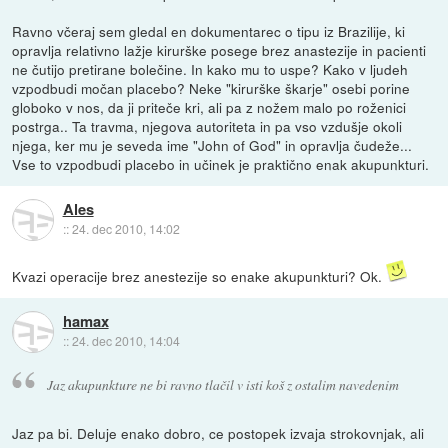
Ravno včeraj sem gledal en dokumentarec o tipu iz Brazilije, ki
opravlja relativno lažje kirurške posege brez anastezije in pacienti
ne čutijo pretirane bolečine. In kako mu to uspe? Kako v ljudeh
vzpodbudi močan placebo? Neke "kirurške škarje" osebi porine
globoko v nos, da ji priteče kri, ali pa z nožem malo po roženici
postrga.. Ta travma, njegova autoriteta in pa vso vzdušje okoli
njega, ker mu je seveda ime "John of God" in opravlja čudeže...
Vse to vzpodbudi placebo in učinek je praktično enak akupunkturi.
Ales
::
24. dec 2010, 14:02
Kvazi operacije brez anestezije so enake akupunkturi? Ok.
hamax
::
24. dec 2010, 14:04
Jaz akupunkture ne bi ravno tlačil v isti koš z ostalim navedenim
Jaz pa bi. Deluje enako dobro, ce postopek izvaja strokovnjak, ali