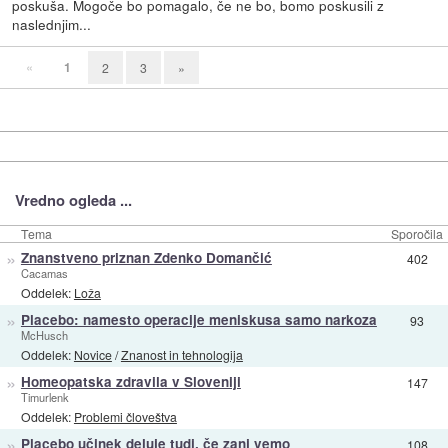
poskuša. Mogoče bo pomagalo, če ne bo, bomo poskusili z
naslednjim...
«
1
2
3
»
Vredno ogleda ...
Tema
Sporočila
»
Znanstveno priznan Zdenko Domančić
402
Cacamas
Oddelek:
Loža
»
Placebo: namesto operacije meniskusa samo narkoza
93
McHusch
Oddelek:
Novice
/
Znanost in tehnologija
»
Homeopatska zdravila v Sloveniji
147
Timurlenk
Oddelek:
Problemi človeštva
»
Placebo učinek deluje tudi, če zanj vemo
108