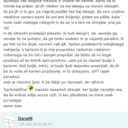
sprobajo vse mogoče mazače in vodice ter kamne, samo da bi
morda kaj prijelo. jst jih nikakor za kaj takega ne morem obsojati.
če pa jih vi tu gor, pa najprej pojdite čez kaj takega, da vam uradna
medicina nameni samo še pol leta življenja, potem pa pišite, kako
hoče vsak vsakega nategniti in da se vi s tem ne strinjate. prej pa
ne!
in da zdravilci prodajajo placebo (ki tudi deluje!). da, seveda ga,
vendar to ne pomeni, da ga lahko vsakdo! to je največji paradox, ki
ga folk ne bo dojel. namreč nek gik, tipičen predstavnik tukajšnjega
nabijanja, s karizmo ki jo ima povprečen razkuhan makaron,
nobenega ne bo niti v sanjah prepričal, da lahko ali on koga
pozdravi ali se bolnik sam pozdravi. zato pa so mazači ljudje s
karizmo (tisti boljši, imho), ki bodo ljudi dejansko prepričali, da jih
bo ta voda ali kamen pozdravila. in to dokazano, lol!? (spet
paradox)
zato je neumno ljudi, ki že dišijo po cipresah, ter njihove
'karizmatične'
mazače česarkoli obsojat. ker ljudje naredijo vse,
da še enkrat vidijo sonce vziti, in ker placebota ne more vsak
p(r)odajat.
samo zato.
DarwiN
::
25. dec 2010, 02:10