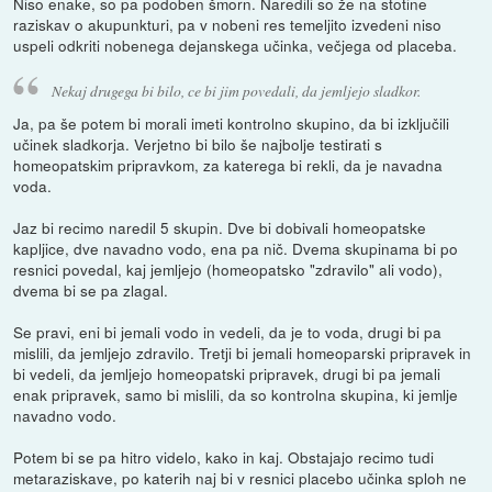
Niso enake, so pa podoben šmorn. Naredili so že na stotine
raziskav o akupunkturi, pa v nobeni res temeljito izvedeni niso
uspeli odkriti nobenega dejanskega učinka, večjega od placeba.
Nekaj drugega bi bilo, ce bi jim povedali, da jemljejo sladkor.
Ja, pa še potem bi morali imeti kontrolno skupino, da bi izključili
učinek sladkorja. Verjetno bi bilo še najbolje testirati s
homeopatskim pripravkom, za katerega bi rekli, da je navadna
voda.
Jaz bi recimo naredil 5 skupin. Dve bi dobivali homeopatske
kapljice, dve navadno vodo, ena pa nič. Dvema skupinama bi po
resnici povedal, kaj jemljejo (homeopatsko "zdravilo" ali vodo),
dvema bi se pa zlagal.
Se pravi, eni bi jemali vodo in vedeli, da je to voda, drugi bi pa
mislili, da jemljejo zdravilo. Tretji bi jemali homeoparski pripravek in
bi vedeli, da jemljejo homeopatski pripravek, drugi bi pa jemali
enak pripravek, samo bi mislili, da so kontrolna skupina, ki jemlje
navadno vodo.
Potem bi se pa hitro videlo, kako in kaj. Obstajajo recimo tudi
metaraziskave, po katerih naj bi v resnici placebo učinka sploh ne