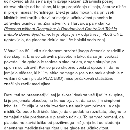
učinkovino ali da se na njem izvaja kakšen zdravniški poseg,
okreva hitreje od bolnikov, ki tega prepričanja nimajo, čeprav nihče
ni prejel ničesar koristnega. Efekt je tako močan, da pri vseh
kliničnih testiranjih zdravil primerjajo učinkovitost placeba in
zdravilne učinkovine. Znanstveniki s Harvarda pa v članku
Placebos without Deception: A Randomized Controlled Trial in
, ki je objavljen v odprti reviji
PLoS ONE
,
Irritable Bowel Syndrome
ugotavljajo, da placebo deluje tudi, če bolniki vedo zanj.
V študiji so 80 ljudi s sindromom razdražljivega črevesja razdelili v
dve skupini. Eno so zdravili s placebom tako, da so jim večkrat
povedali, da goltajo le tablete s sladkorjem, druge skupine pa
sploh niso zdravili. Ker so prvo skupino večkrat opozorili, da ne
jemljejo ničesar, ki bi jim lahko pomagalo (celo na steklenicah je z
velikimi črkami pisalo PLACEBO), niso pričakovali statistično
značilnih razlik med njima.
Rezultati so presenetljivi, saj je skoraj dvakrat več ljudi iz skupine,
ki je prejemala placebo, na koncu izjavilo, da so se jim simptomi
izboljšali. Študija je resda izvedena na majhnem primeru, a daje
misliti. Če bodo tudi širše študije dale podobne rezultate, utegne to
zamajati naše predstave o placebo učinku. To namreč pomeni, da
placebo ne zavisi toliko od pozitivnega mišljenja kot od sledenja
dnevnemu medicinskemu ritualu ne glede na učinkovitost.