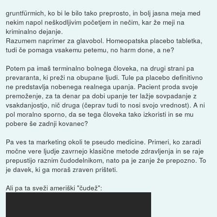
gruntfürmich, ko bi le bilo tako preprosto, in bolj jasna meja med
nekim napol neškodljivim početjem in nečim, kar že meji na
kriminalno dejanje.
Razumem naprimer za glavobol. Homeopatska placebo tabletka,
tudi če pomaga vsakemu petemu, no harm done, a ne?
Potem pa imaš terminalno bolnega človeka, na drugi strani pa
prevaranta, ki preži na obupane ljudi. Tule pa placebo definitivno
ne predstavlja nobenega realnega upanja. Pacient proda svoje
premoženje, za ta denar pa dobi upanje ter lažje sovpadanje z
vsakdanjostjo, nič druga (čeprav tudi to nosi svojo vrednost). A ni
pol moralno sporno, da se tega človeka tako izkoristi in se mu
pobere še zadnji kovanec?
Pa ves ta marketing okoli te pseudo medicine. Primeri, ko zaradi
močne vere ljudje zavrnejo klasične metode zdravljenja in se raje
prepustijo raznim čudodelnikom, nato pa je zanje že prepozno. To
je davek, ki ga moraš zraven prišteti.
Ali pa ta sveži ameriški "čudež":