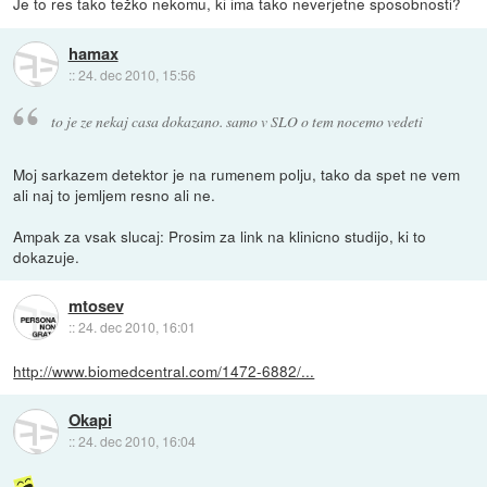
Je to res tako težko nekomu, ki ima tako neverjetne sposobnosti?
hamax
::
24. dec 2010, 15:56
to je ze nekaj casa dokazano. samo v SLO o tem nocemo vedeti
Moj sarkazem detektor je na rumenem polju, tako da spet ne vem
ali naj to jemljem resno ali ne.
Ampak za vsak slucaj: Prosim za link na klinicno studijo, ki to
dokazuje.
mtosev
::
24. dec 2010, 16:01
http://www.biomedcentral.com/1472-6882/...
Okapi
::
24. dec 2010, 16:04