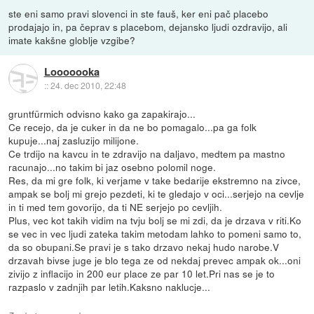
ste eni samo pravi slovenci in ste fauš, ker eni pač placebo
prodajajo in, pa čeprav s placebom, dejansko ljudi ozdravijo, ali
imate kakšne globlje vzgibe?
Looooooka
::
24. dec 2010, 22:48
gruntfürmich odvisno kako ga zapakirajo...
Ce recejo, da je cuker in da ne bo pomagalo...pa ga folk
kupuje...naj zasluzijo milijone.
Ce trdijo na kavcu in te zdravijo na daljavo, medtem pa mastno
racunajo...no takim bi jaz osebno polomil noge.
Res, da mi gre folk, ki verjame v take bedarije ekstremno na zivce,
ampak se bolj mi grejo pezdeti, ki te gledajo v oci...serjejo na cevlje
in ti med tem govorijo, da ti NE serjejo po cevljih.
Plus, vec kot takih vidim na tvju bolj se mi zdi, da je drzava v riti.Ko
se vec in vec ljudi zateka takim metodam lahko to pomeni samo to,
da so obupani.Se pravi je s tako drzavo nekaj hudo narobe.V
drzavah bivse juge je blo tega ze od nekdaj prevec ampak ok...oni
zivijo z inflacijo in 200 eur place ze par 10 let.Pri nas se je to
razpaslo v zadnjih par letih.Kaksno naklucje...