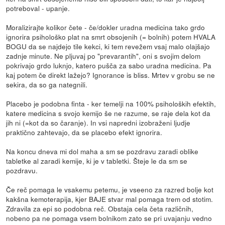
potreboval - upanje.
Moralizirajte kolikor čete - če/dokler uradna medicina tako grdo
ignorira psihološko plat na smrt obsojenih (= bolnih) potem HVALA
BOGU da se najdejo tile kekci, ki tem revežem vsaj malo olajšajo
zadnje minute. Ne pljuvaj po "prevarantih", oni s svojim delom
pokrivajo grdo luknjo, katero pušča za sabo uradna medicina. Pa
kaj potem če direkt lažejo? Ignorance is bliss. Mrtev v grobu se ne
sekira, da so ga nategnili.
Placebo je podobna finta - ker temelji na 100% psiholoških efektih,
katere medicina s svojo kemijo še ne razume, se raje dela kot da
jih ni (=kot da so čaranje). In vsi napredni izobraženi ljudje
praktično zahtevajo, da se placebo efekt ignorira.
Na koncu dneva mi dol maha a sm se pozdravu zaradi oblike
tabletke al zaradi kemije, ki je v tabletki. Šteje le da sm se
pozdravu.
Če reč pomaga le vsakemu petemu, je vseeno za razred bolje kot
kakšna kemoterapija, kjer BAJE stvar mal pomaga trem od stotim.
Zdravila za epi so podobna reč. Obstaja cela četa različnih,
nobeno pa ne pomaga vsem bolnikom zato se pri uvajanju vedno