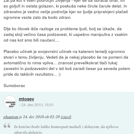
so goljufi in ostala golazen, ki poskuša neke čirule čarule delat. In
zdravstvo je vedno večje področje kjer so ljudje pripralvjeni plačati
ogromne vsote zato da bodo zdravi.
Dlje ko človek išče razloge za probleme ljudi, bolj se izkaže, da
zadaj stoji večino časa podzavest, ki uspešno manipulira z vsakim
od nas kot smo bili naučeni....
Placebo učinek je svojevrstni učinek na katerem temelji ogromno
stvari v temu življenju. Vedeti da je nekaj placebo še ne pomeni da
avtomatično to nima vpliva... znanost prevelikokrat tlači tukaj
zavestni in podzavestni del v isti koš zaradi česar pa seveda potem
pride do takšnih rezultatov... :)
Sumoborac
mtosev
::
24. dec 2010, 15:51
phantom
je
24. dec 2010 ob 02:28
izjavil
:
In končno bodo lahko homeopati mahali z dokazom, da njihova
zdravila delujejo.