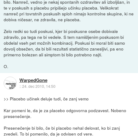
bilo. Namreč, vedno je nekaj spontanih ozdravitev ali izboljšan, in
te v poskusih s placebu pripišejo učinku placeba. Velikokrat
namreč pri tovrstnih poskusih sploh nimajo kontrolne skupine, ki ne
dobiva ničesar, ne zdravila, ne placeba.
Zelo redki so tudi poskusi, kjer bi poskusne osebe dobivale
zdravilo, pa tega ne bi vedele. S tem namišljenim poskusom bi
obdelal vseh pet možnih kombinacij. Poskusi bi moral biti samo
dovolj obsežen, da bi bili rezultati statistično zanesljivi, pa eno
primerno bolezen ali simptom bi bilo potrebno najti.
O.
WarpedGone
::
24. dec 2010, 14:50
>> Placebo učinek deluje tudi, če zanj vemo
Kar pomeni le, da je za placebo odgovorna podzavest. Nobeno
presenečenje.
Presenečenje bi bilo, če bi placebo nehal delovat, ko bi zanj
zvedeli. To bi pomenilo, da je odvisen od vere.