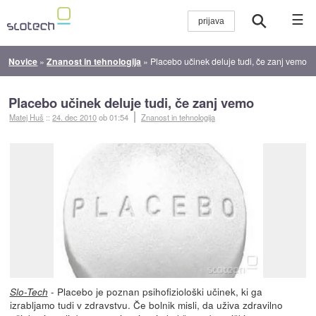
☰
Novice
»
Znanost in tehnologija
»
Placebo učinek deluje tudi, če zanj vemo
Placebo učinek deluje tudi, če zanj vemo
Matej Huš
::
24. dec 2010
ob 01:54
Znanost in tehnologija
- Placebo je poznan psihofiziološki učinek, ki ga
Slo-Tech
izrabljamo tudi v zdravstvu. Če bolnik misli, da uživa zdravilno