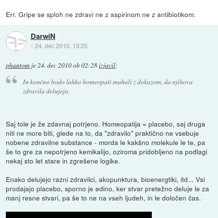
Err. Gripe se sploh ne zdravi ne z aspirinom ne z antibiotikom.
DarwiN
::
24. dec 2010, 13:25
phantom
je
24. dec 2010 ob 02:28
izjavil
:
In končno bodo lahko homeopati mahali z dokazom, da njihova
zdravila delujejo.
Saj tole je že zdavnaj potrjeno. Homeopatija = placebo, saj druga
niti ne more biti, glede na to, da "zdravilo" praktično ne vsebuje
nobene zdravilne substance - morda le kakšno molekule le te, pa
še to gre za nepotrjeno kemikalijo, oziroma pridobljeno na podlagi
nekaj sto let stare in zgrešene logike.
Enako delujejo razni zdravilci, akopunktura, bioenergtiki, itd... Vsi
prodajajo placebo, sporno je edino, ker stvar pretežno deluje le za
manj resne stvari, pa še to ne na vseh ljudeh, in le določen čas.