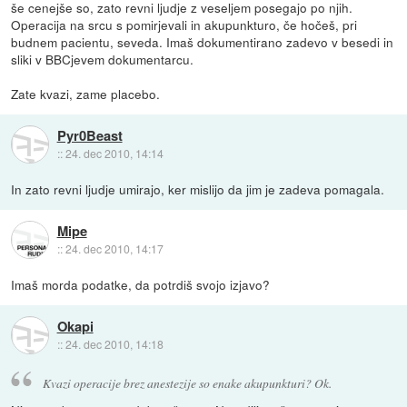
še cenejše so, zato revni ljudje z veseljem posegajo po njih.
Operacija na srcu s pomirjevali in akupunkturo, če hočeš, pri
budnem pacientu, seveda. Imaš dokumentirano zadevo v besedi in
sliki v BBCjevem dokumentarcu.
Zate kvazi, zame placebo.
Pyr0Beast
::
24. dec 2010, 14:14
In zato revni ljudje umirajo, ker mislijo da jim je zadeva pomagala.
Mipe
::
24. dec 2010, 14:17
Imaš morda podatke, da potrdiš svojo izjavo?
Okapi
::
24. dec 2010, 14:18
Kvazi operacije brez anestezije so enake akupunkturi? Ok.