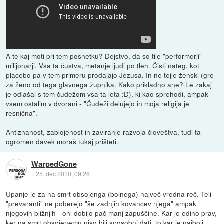
A te kaj moti pri tem posnetku? Dejstvo, da so tile "performerji"
milijonarji. Vsa ta čustva, metanje ljudi po tleh. Čisti nateg, kot
placebo pa v tem primeru prodajajo Jezusa. In ne tejle ženski (gre
za ženo od tega glavnega župnika. Kako prikladno ane? Le zakaj
je odlašal s tem čudežom vsa ta leta :D), ki kao sprehodi, ampak
vsem ostalim v dvorani - "Čudeži delujejo in moja religija je
resnična".
Antiznanost, zablojenost in zaviranje razvoja človeštva, tudi ta
ogromen davek moraš tukaj prišteti.
WarpedGone
::
25. dec 2010, 09:26
Upanje je za na smrt obsojenga (bolnega) največ vredna reč. Teli
"prevaranti" ne poberejo "še zadnjih kovancev njega" ampak
njegovih bližnjih - oni dobijo pač manj zapuščine. Kar je edino prav,
ker na smrt obsojenemu niso bili sposobni dati, to kar je najbolj