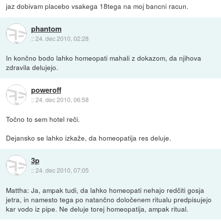
jaz dobivam placebo vsakega 18tega na moj bancni racun.
phantom
::
24. dec 2010, 02:28
In končno bodo lahko homeopati mahali z dokazom, da njihova
zdravila delujejo.
poweroff
::
24. dec 2010, 06:58
Točno to sem hotel reči.
Dejansko se lahko izkaže, da homeopatija res deluje.
3p
::
24. dec 2010, 07:05
Mattha: Ja, ampak tudi, da lahko homeopati nehajo redčiti gosja
jetra, in namesto tega po natančno določenem ritualu predpisujejo
kar vodo iz pipe. Ne deluje torej homeopatija, ampak ritual.