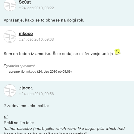
Sc0ut
::
24. dec 2010, 08:22
Vprašanje, kako se to obnese na dolgi rok.
mkoco
::
24. dec 2010, 09:03
Sem en teden iz amerike. Šele sedaj se mi črevesje umirja
Zgodovina sprememb…
spremenilo:
mkoco
(
24. dec 2010 ob 09:06
)
.:joco:.
::
24. dec 2010, 09:56
2 zadevi me zelo motita:
a.)
Rekli so jim tole:
"
either placebo (inert) pills, which were like sugar pills which had
"
been shown to have self-healing properties