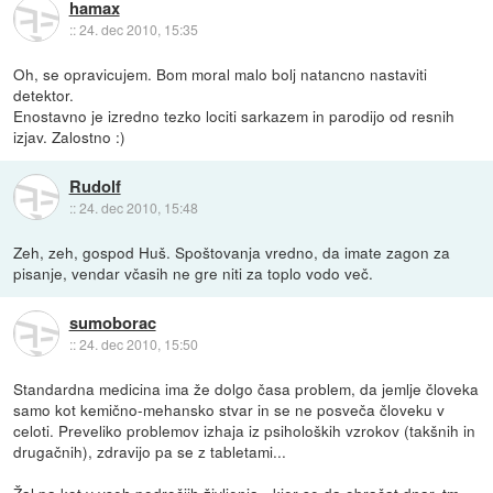
hamax
::
24. dec 2010, 15:35
Oh, se opravicujem. Bom moral malo bolj natancno nastaviti
detektor.
Enostavno je izredno tezko lociti sarkazem in parodijo od resnih
izjav. Zalostno :)
Rudolf
::
24. dec 2010, 15:48
Zeh, zeh, gospod Huš. Spoštovanja vredno, da imate zagon za
pisanje, vendar včasih ne gre niti za toplo vodo več.
sumoborac
::
24. dec 2010, 15:50
Standardna medicina ima že dolgo časa problem, da jemlje človeka
samo kot kemično-mehansko stvar in se ne posveča človeku v
celoti. Preveliko problemov izhaja iz psiholoških vzrokov (takšnih in
drugačnih), zdravijo pa se z tabletami...
Žal pa kot v vseh področjih življenja - kjer se da obračat dnar, tm