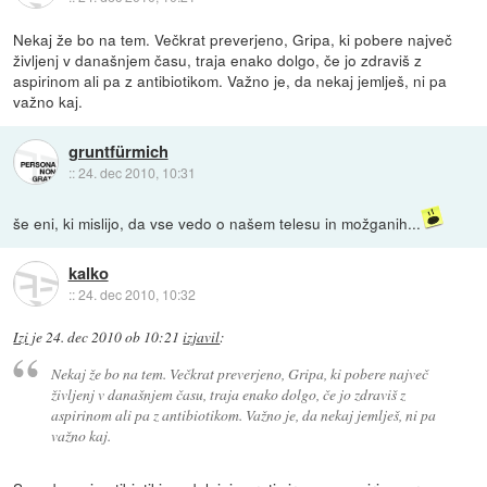
Nekaj že bo na tem. Večkrat preverjeno, Gripa, ki pobere največ
življenj v današnjem času, traja enako dolgo, če jo zdraviš z
aspirinom ali pa z antibiotikom. Važno je, da nekaj jemlješ, ni pa
važno kaj.
gruntfürmich
::
24. dec 2010, 10:31
še eni, ki mislijo, da vse vedo o našem telesu in možganih...
kalko
::
24. dec 2010, 10:32
Izi
je
24. dec 2010 ob 10:21
izjavil
:
Nekaj že bo na tem. Večkrat preverjeno, Gripa, ki pobere največ
življenj v današnjem času, traja enako dolgo, če jo zdraviš z
aspirinom ali pa z antibiotikom. Važno je, da nekaj jemlješ, ni pa
važno kaj.