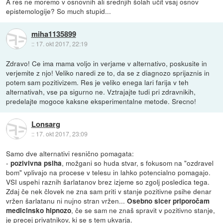
A res ne moremo v osnovnih ali srednjih šolah učit vsaj osnov
epistemologije? So much stupid...
miha1135899
::
17. okt 2017, 22:19
Zdravo! Ce ima mama voljo in verjame v alternativo, poskusite in
verjemite z njo! Veliko naredi ze to, da se z diagnozo sprijaznis in
potem sam pozitivizem. Res je veliko enega lari farija v teh
alternativah, vse pa sigurno ne. Vztrajajte tudi pri zdravnikih,
predelajte mogoce kaksne eksperimentalne metode. Srecno!
Lonsarg
::
17. okt 2017, 23:09
Samo dve alternativi resnično pomagata:
-
, možgani so huda stvar, s fokusom na "ozdravel
pozivivna psiha
bom" vplivajo na procese v telesu in lahko potencialno pomagajo.
VSI uspehi raznih šarlatanov brez izjeme so zgolj posledica tega.
Zdaj če nek človek ne zna sam priti v stanje pozitivne psihe denar
vržen šarlatanu ni nujno stran vržen...
Osebno sicer priporočam
, če se sam ne znaš spravit v pozitivno stanje,
medicinsko hipnozo
je precej privatnikov, ki se s tem ukvarja.