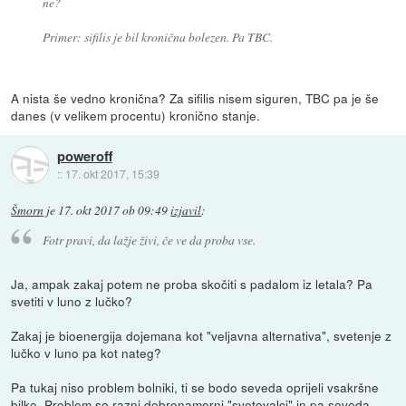
ne?
Primer: sifilis je bil kronična bolezen. Pa TBC.
A nista še vedno kronična? Za sifilis nisem siguren, TBC pa je še
danes (v velikem procentu) kronično stanje.
poweroff
::
17. okt 2017, 15:39
Šmorn
je
17. okt 2017 ob 09:49
izjavil
:
Fotr pravi, da lažje živi, če ve da proba vse.
Ja, ampak zakaj potem ne proba skočiti s padalom iz letala? Pa
svetiti v luno z lučko?
Zakaj je bioenergija dojemana kot "veljavna alternativa", svetenje z
lučko v luno pa kot nateg?
Pa tukaj niso problem bolniki, ti se bodo seveda oprijeli vsakršne
bilke. Problem so razni dobronamerni "svetovalci" in pa seveda