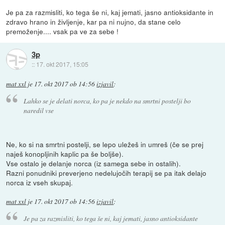
Je pa za razmisliti, ko tega še ni, kaj jemati, jasno antioksidante in
zdravo hrano in življenje, kar pa ni nujno, da stane celo
premoženje.... vsak pa ve za sebe !
3p
::
17. okt 2017, 15:05
mat xxl
je
17. okt 2017 ob 14:56
izjavil
:
Lahko se je delati norca, ko pa je nekdo na smrtni postelji bo
naredil vse
Ne, ko si na smrtni postelji, se lepo uležeš in umreš (če se prej
naješ konopljinih kaplic pa še boljše).
Vse ostalo je delanje norca (iz samega sebe in ostalih).
Razni ponudniki preverjeno nedelujočih terapij se pa itak delajo
norca iz vseh skupaj.
mat xxl
je
17. okt 2017 ob 14:56
izjavil
:
Je pa za razmisliti, ko tega še ni, kaj jemati, jasno antioksidante