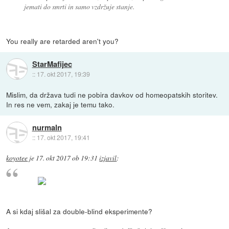
jemati do smrti in samo vzdržuje stanje.
You really are retarded aren't you?
StarMafijec
::
17. okt 2017, 19:39
Mislim, da država tudi ne pobira davkov od homeopatskih storitev.
In res ne vem, zakaj je temu tako.
nurmaln
::
17. okt 2017, 19:41
koyotee
je
17. okt 2017 ob 19:31
izjavil
:
A si kdaj slišal za double-blind eksperimente?