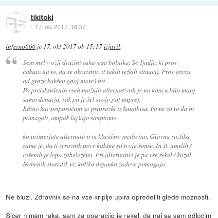
tikitoki
::
17. okt 2017, 16:37
inferno666
je
17. okt 2017 ob 15:17
izjavil
:
Sem mel v ožji družini rakavega bolnika. So ljudje, ki prov
čakajo na to, da se okoristijo it takih težkih situacij. Prov groza
od groze kakšen gnoj moreš bit.
Po preisksušenih vseh možnih alternativah je na koncu bilo manj
samo denarja, rak pa je šel svojo pot naprej.
Edino kar priporočam so pripravki iz kanabisa. Pa ne za to da bi
pomagali, ampak lajšajo simptome.
ko primerjate alternativo in klasično medicino. Glavna razlika
zame je, da ti zrravnik pove kakšne so tvoje šanse. In št. umrlih /
rešenih je lepo zabeleženo. Pri alternativi je pa vse rekel / kazal.
Nobenih statistik ni, koliko dejanko zadeve pomagajo.
Ne bluzi. Zdravnik se na vse kriplje upira opredeliti glede moznosti.
Sicer nimam raka, sam za operacijo je rekel, da naj se sam odlocim