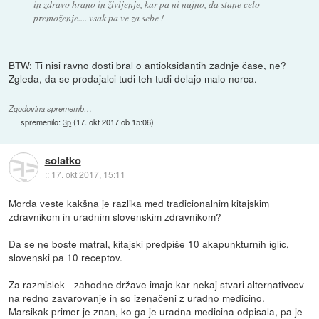
in zdravo hrano in življenje, kar pa ni nujno, da stane celo
premoženje.... vsak pa ve za sebe !
BTW: Ti nisi ravno dosti bral o antioksidantih zadnje čase, ne?
Zgleda, da se prodajalci tudi teh tudi delajo malo norca.
Zgodovina sprememb…
spremenilo:
3p
(
17. okt 2017 ob 15:06
)
solatko
::
17. okt 2017, 15:11
Morda veste kakšna je razlika med tradicionalnim kitajskim
zdravnikom in uradnim slovenskim zdravnikom?
Da se ne boste matral, kitajski predpiše 10 akapunkturnih iglic,
slovenski pa 10 receptov.
Za razmislek - zahodne države imajo kar nekaj stvari alternativcev
na redno zavarovanje in so izenačeni z uradno medicino.
Marsikak primer je znan, ko ga je uradna medicina odpisala, pa je