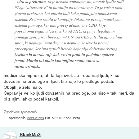
-
zdrava prehrana
, ta je nekako samoumevna, ampak ljudje radi
iščejo "alternative" in pozabijo na to osnovno. Tu je važna tako
glavna prehrana, kot morda tudi kaka pomagala imunskemu
sistemu. Recimo smola iz konoplje dokazano precej imunskemu
sistemu pomaga, ker ima precej učinkovine CBD, ki je
popolnoma legalna (za razliko od THC, ki pa je ilegalna in
pomaga zgolj proti bolečinam!). Ni pa CBD niti slučajno edina
smov, ki pomaga imunskemu sistemu in je seveda precej
precenjena, ker ima zaradi besede konoplja dober marketing...
Osebno bi morda raje kak cvetni prah in podobne zadeve
jemal. Morda tut malo konopljine smole vmes za
raznovrstnost..
medicinska hipnoza, ah ta lepi svet. Je treba najt ljudi, ki so
dovzetni na predloge in ljudi, ki znajo te predloge podati.
Obojih je zelo malo.
Čeprav je veliko ljudi dovzetnih na predloge, pa niso v taki meri, da
bi z njimi lahko počel karkoli.
Zgodovina sprememb…
spremenilo:
next3steps
(
18. okt 2017 ob 01:25
)
BlackMaX