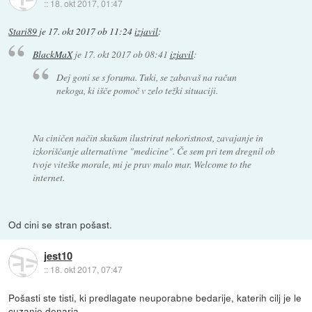
::
18. okt 2017, 01:47
Stari89
je
17. okt 2017 ob 11:24
izjavil
:
BlackMaX
je
17. okt 2017 ob 08:41
izjavil
:
Dej goni se s foruma. Tuki, se zabavaš na račun
nekoga, ki išče pomoč v zelo težki situaciji.
Na ciničen način skušam ilustrirat nekoristnost, zavajanje in
izkoriščanje alternativne "medicine". Če sem pri tem dregnil ob
tvoje viteške morale, mi je prav malo mar. Welcome to the
internet.
Od cini se stran pošast.
jest10
::
18. okt 2017, 07:47
Pošasti ste tisti, ki predlagate neuporabne bedarije, katerih cilj je le
cuzanje denarja