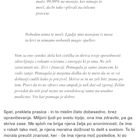
malo. 99,99% ne morejo, ker nimajo te
moči, da bi tako vplivali na telesne
procese.
Nobeden nima te moči. Ljudje smo narejeni iz mesa
in krvi in nimamo nobenih magic-spellov.
Vem za eno zensko, dela kot cistilka in skriva svoje sposobnosti
zdravljenja z rokami oziroma z energijo ki jo ima. Ne zeli
zaracunati nic. Zivi v franciji. Pomagala je samo znancem, ki
vedo zanjo. Pomagala je mojemu dedku do te mere da so se vsi
dohtarji cudili kako je prezivel. Skriva se in ne zeli biti znana po
tem. Pravi da to ne zdravi ona ampak je nek dar od zgoraj. Zelim
povedat da niti pod razno ne osredotocaj samo na uradno
medicino. Vse kar pomaga je dobro.
Spet, prekleta prasica - in to mislim čisto dobesedno, brez
opravičevanja. Milijoni ljudi po svetu trpijo, ona ima zdravilo, pa ga
skriva zase. Me sploh ne briga njena želja po anonimnosti, če ima
v rokah tako moč, je njena moralna dolžnost to delit s svetom. To bi
morala preučit znanost, ker - če ima njena moč posledice, ki so