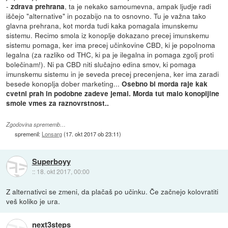
-
, ta je nekako samoumevna, ampak ljudje radi
zdrava prehrana
iščejo "alternative" in pozabijo na to osnovno. Tu je važna tako
glavna prehrana, kot morda tudi kaka pomagala imunskemu
sistemu. Recimo smola iz konoplje dokazano precej imunskemu
sistemu pomaga, ker ima precej učinkovine CBD, ki je popolnoma
legalna (za razliko od THC, ki pa je ilegalna in pomaga zgolj proti
bolečinam!). Ni pa CBD niti slučajno edina smov, ki pomaga
imunskemu sistemu in je seveda precej precenjena, ker ima zaradi
besede konoplja dober marketing...
Osebno bi morda raje kak
cvetni prah in podobne zadeve jemal. Morda tut malo konopljine
smole vmes za raznovrstnost..
Zgodovina sprememb…
spremenil:
Lonsarg
(
17. okt 2017 ob 23:11
)
Superboyy
::
18. okt 2017, 00:00
Z alternativci se zmeni, da plačaš po učinku. Če začnejo kolovratiti
veš koliko je ura.
next3steps