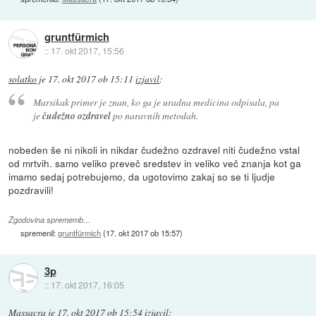
gruntfürmich
::
17. okt 2017, 15:56
solatko
je
17. okt 2017 ob 15:11
izjavil
:
Marsikak primer je znan, ko ga je uradna medicina odpisala, pa
je
čudežno ozdravel
po naravnih metodah.
nobeden še ni nikoli in nikdar čudežno ozdravel niti čudežno vstal
od mrtvih. samo veliko preveč sredstev in veliko več znanja kot ga
imamo sedaj potrebujemo, da ugotovimo zakaj so se ti ljudje
pozdravili!
Zgodovina sprememb…
spremenil:
gruntfürmich
(
17. okt 2017 ob 15:57
)
3p
::
17. okt 2017, 16:05
Massacra
je
17. okt 2017 ob 15:54
izjavil
: