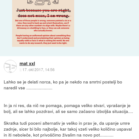
mat xxl
::
17. okt 2017, 14:56
Lahko se je delati norca, ko pa je nekdo na smrtni postelji bo
naredil vse .....................
In ja ni res, da nič ne pomaga, pomaga veliko stvari, vprašanje je
bolj, ali se lahko pozdravi, ali se samo začasno izboljša situacija....
Skratka tudi poceni alternativ je veliko in prav je, da upanje umre
zadnje, sicer bi bilo najbolje, kar takoj vzeti veliko količino uspaval
in iti neboleče, kot privoščimo živalim na novo pot...........