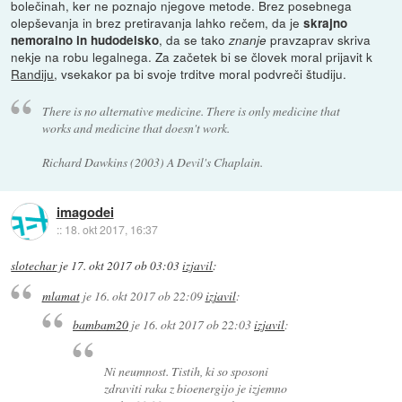
bolečinah, ker ne poznajo njegove metode. Brez posebnega
olepševanja in brez pretiravanja lahko rečem, da je
skrajno
, da se tako
pravzaprav skriva
nemoralno in hudodelsko
znanje
nekje na robu legalnega. Za začetek bi se človek moral prijavit k
Randiju
, vsekakor pa bi svoje trditve moral podvreči študiju.
There is no alternative medicine. There is only medicine that
works and medicine that doesn't work.
Richard Dawkins (2003) A Devil's Chaplain.
imagodei
::
18. okt 2017, 16:37
slotechar
je
17. okt 2017 ob 03:03
izjavil
:
mlamat
je
16. okt 2017 ob 22:09
izjavil
:
bambam20
je
16. okt 2017 ob 22:03
izjavil
:
Ni neumnost. Tistih, ki so sposoni
zdraviti raka z bioenergijo je izjemno