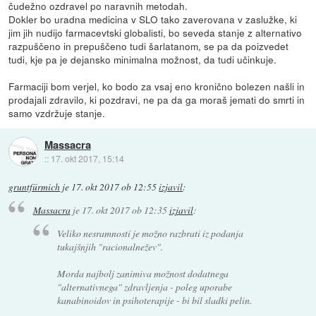
čudežno ozdravel po naravnih metodah.
Dokler bo uradna medicina v SLO tako zaverovana v zaslužke, ki
jim jih nudijo farmacevtski globalisti, bo seveda stanje z alternativo
razpuščeno in prepuščeno tudi šarlatanom, se pa da poizvedet
tudi, kje pa je dejansko minimalna možnost, da tudi učinkuje.
Farmaciji bom verjel, ko bodo za vsaj eno kronično bolezen našli in
prodajali zdravilo, ki pozdravi, ne pa da ga moraš jemati do smrti in
samo vzdržuje stanje.
Massacra
::
17. okt 2017, 15:14
gruntfürmich
je
17. okt 2017 ob 12:55
izjavil
:
Massacra
je
17. okt 2017 ob 12:35
izjavil
:
Veliko nesramnosti je možno razbrati iz podanja
tukajšnjih "racionalnežev".
Morda najbolj zanimiva možnost dodatnega
"alternativnega" zdravljenja - poleg uporabe
kanabinoidov in psihoterapije - bi bil sladki pelin.