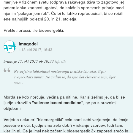
merljive v fizičnem svetu (odprava rakavega tkiva to zagotovo je),
potem lahko znanost ugotovi, do kakšnih sprememb prihaja med
njenim "polaganjem rok". Če bi to lahko reproducirali, bi se rešili
ene najhujših bolezni 20. in 21. stoletja.
Prekleti prasci, tile bioenergetiki.
imagodei
::
18. okt 2017, 16:43
branc
je
17. okt 2017 ob 10:33
izjavil
:
Neverjetna lahkotnost norčevanja iz stiske človeka, čigar
svojec/starš umira. Ne čudim se, da smo kot človeštvo tam, kjer
smo. .
Morda se kdo norčuje, večina pa niti ne. Kar si želimo je, da bi se
ljudje zdravili s
, ne pa s praznimi
"science based medicine"
obljubami.
Verjetno nekateri "bioenergetiki" celo sami sebi verjamejo, da imajo
posebne moči. Ljudje smo zelo dobri v iskanju vzorcev, tudi tam,
kjer jih ni. Če je imel nek začetnik bioenergetik 3x zapored srečo in