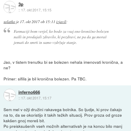
3p
::
17. okt 2017, 15:15
solatko
je
17. okt 2017 ob 15:11
izjavil
:
Farmaciji bom verjel, ko bodo za vsaj eno kronično bolezen
našli in prodajali zdravilo, ki pozdravi, ne pa da ga moraš
jemati do smrti in samo vzdržuje stanje.
Jao, v tistem trenutku bi se bolezen nehala imenovati kronična, a
ne?
Primer: sifilis je bil kronična bolezen. Pa TBC.
inferno666
::
17. okt 2017, 15:17
Sem mel v ožji družini rakavega bolnika. So ljudje, ki prov čakajo
na to, da se okoristijo it takih težkih situacij. Prov groza od groze
kakšen gnoj moreš bit.
Po preisksušenih vseh možnih alternativah je na koncu bilo manj