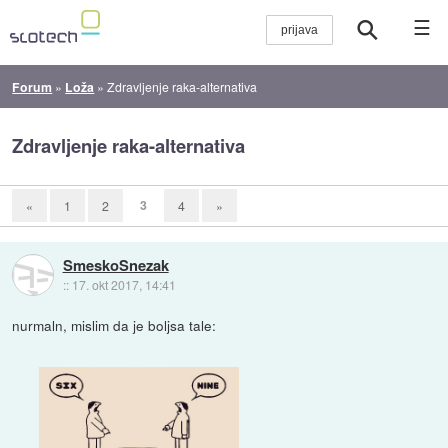
☰
Forum
»
Loža
»
Zdravljenje raka-alternativa
Zdravljenje raka-alternativa
3
«
1
2
4
»
SmeskoSnezak
::
17. okt 2017, 14:41
nurmaln, mislim da je boljsa tale: