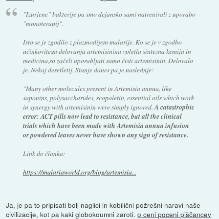
"Izurjene" bakterije pa smo dejansko sami natrenirali z uporabo
"monoterapij".
Isto se je zgodilo z plazmodijem malarije. Ko se je v zgodbo
učinkovitega delovanja artemisinina vpletla sintezna kemija in
medicina,so začeli uporabljati samo čisti artemisinin. Delovalo
je. Nekaj desetletij. Stanje danes pa je naslednje:
"Many other molecules present in Artemisia annua, like
saponins, polysaccharides, scopoletin, essential oils which work
in synergy with artemisinin were simply ignored.
A catastrophic
error: ACT pills now lead to resistance, but all the clinical
trials which have been made with Artemisia annua infusion
or powdered leaves never have shown any sign of resistance.
Link do članka:
https://malariaworld.org/blog/artemisia...
Ja, je pa to pripisati bolj naglici in kobilični požrešni naravi naše
civilizacije, kot pa kaki globokoumni zaroti.
o ceni poceni piščancev