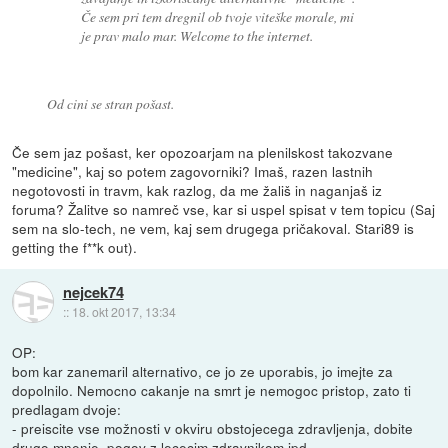
Če sem pri tem dregnil ob tvoje viteške morale, mi
je prav malo mar. Welcome to the internet.
Od cini se stran pošast.
Če sem jaz pošast, ker opozoarjam na plenilskost takozvane
"medicine", kaj so potem zagovorniki? Imaš, razen lastnih
negotovosti in travm, kak razlog, da me žališ in naganjaš iz
foruma? Žalitve so namreč vse, kar si uspel spisat v tem topicu (Saj
sem na slo-tech, ne vem, kaj sem drugega pričakoval. Stari89 is
getting the f**k out).
nejcek74
::
18. okt 2017, 13:34
OP:
bom kar zanemaril alternativo, ce jo ze uporabis, jo imejte za
dopolnilo. Nemocno cakanje na smrt je nemogoc pristop, zato ti
predlagam dvoje:
- preiscite vse možnosti v okviru obstojecega zdravljenja, dobite
drugo mnenje, pogov z lececim zdravnikom ipd