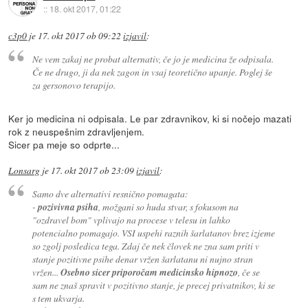
::
18. okt 2017, 01:22
c3p0
je
17. okt 2017 ob 09:22
izjavil
:
Ne vem zakaj ne probat alternativ, če jo je medicina že odpisala.
Če ne drugo, ji da nek zagon in vsaj teoretično upanje. Poglej še
za gersonovo terapijo.
Ker jo medicina ni odpisala. Le par zdravnikov, ki si nočejo mazati
rok z neuspešnim zdravljenjem.
Sicer pa meje so odprte...
Lonsarg
je
17. okt 2017 ob 23:09
izjavil
:
Samo dve alternativi resnično pomagata:
-
pozivivna psiha
, možgani so huda stvar, s fokusom na
"ozdravel bom" vplivajo na procese v telesu in lahko
potencialno pomagajo. VSI uspehi raznih šarlatanov brez izjeme
so zgolj posledica tega. Zdaj če nek človek ne zna sam priti v
stanje pozitivne psihe denar vržen šarlatanu ni nujno stran
vržen...
Osebno sicer priporočam medicinsko hipnozo
, če se
sam ne znaš spravit v pozitivno stanje, je precej privatnikov, ki se
s tem ukvarja.