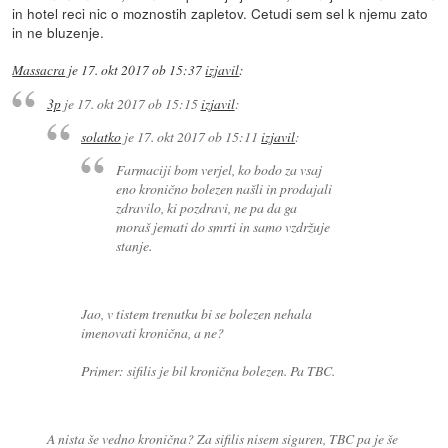
in hotel reci nic o moznostih zapletov. Cetudi sem sel k njemu zato
in ne bluzenje.
Massacra
je
17. okt 2017 ob 15:37
izjavil
:
3p
je
17. okt 2017 ob 15:15
izjavil
:
solatko
je
17. okt 2017 ob 15:11
izjavil
:
Farmaciji bom verjel, ko bodo za vsaj
eno kronično bolezen našli in prodajali
zdravilo, ki pozdravi, ne pa da ga
moraš jemati do smrti in samo vzdržuje
stanje.
Jao, v tistem trenutku bi se bolezen nehala
imenovati kronična, a ne?
Primer: sifilis je bil kronična bolezen. Pa TBC.
A nista še vedno kronična? Za sifilis nisem siguren, TBC pa je še