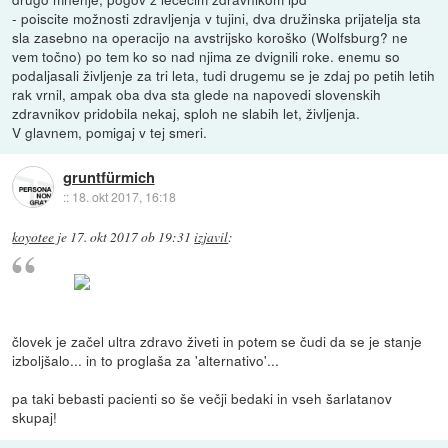
- poiscite možnosti zdravljenja v tujini, dva družinska prijatelja sta
sla zasebno na operacijo na avstrijsko koroško (Wolfsburg? ne
vem točno) po tem ko so nad njima ze dvignili roke. enemu so
podaljasali življenje za tri leta, tudi drugemu se je zdaj po petih letih
rak vrnil, ampak oba dva sta glede na napovedi slovenskih
zdravnikov pridobila nekaj, sploh ne slabih let, življenja.
V glavnem, pomigaj v tej smeri.
gruntfürmich
::
18. okt 2017, 16:18
koyotee
je
17. okt 2017 ob 19:31
izjavil
:
človek je začel ultra zdravo živeti in potem se čudi da se je stanje
izboljšalo... in to proglaša za 'alternativo'...
pa taki bebasti pacienti so še večji bedaki in vseh šarlatanov
skupaj!