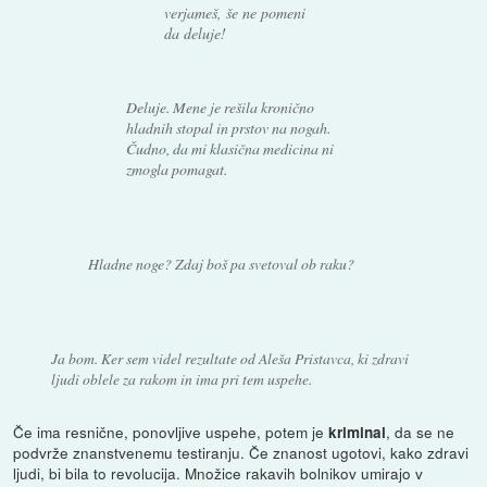
verjameš, še ne pomeni
da deluje!
Deluje. Mene je rešila kronično
hladnih stopal in prstov na nogah.
Čudno, da mi klasična medicina ni
zmogla pomagat.
Hladne noge? Zdaj boš pa svetoval ob raku?
Ja bom. Ker sem videl rezultate od Aleša Pristavca, ki zdravi
ljudi oblele za rakom in ima pri tem uspehe.
Če ima resnične, ponovljive uspehe, potem je
, da se ne
kriminal
podvrže znanstvenemu testiranju. Če znanost ugotovi, kako zdravi
ljudi, bi bila to revolucija. Množice rakavih bolnikov umirajo v