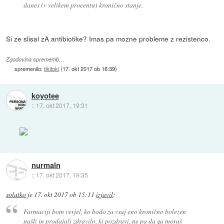
danes (v velikem procentu) kronično stanje.
Si ze slisal zA antibiotike? Imas pa mozne probleme z rezistenco.
Zgodovina sprememb…
spremenilo:
tikitoki
(
17. okt 2017 ob 16:39
)
koyotee
::
17. okt 2017, 19:31
nurmaln
::
17. okt 2017, 19:35
solatko
je
17. okt 2017 ob 15:11
izjavil
:
Farmaciji bom verjel, ko bodo za vsaj eno kronično bolezen
našli in prodajali zdravilo, ki pozdravi, ne pa da ga moraš