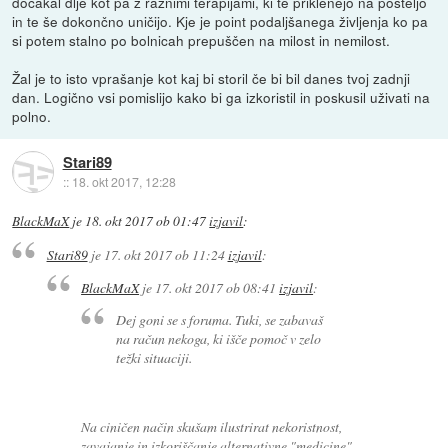
dočakal dlje kot pa z raznimi terapijami, ki te priklenejo na posteljo
in te še dokončno uničijo. Kje je point podaljšanega življenja ko pa
si potem stalno po bolnicah prepuščen na milost in nemilost.
Žal je to isto vprašanje kot kaj bi storil če bi bil danes tvoj zadnji
dan. Logično vsi pomislijo kako bi ga izkoristil in poskusil uživati na
polno.
Stari89
::
18. okt 2017, 12:28
BlackMaX
je
18. okt 2017 ob 01:47
izjavil
:
Stari89
je
17. okt 2017 ob 11:24
izjavil
:
BlackMaX
je
17. okt 2017 ob 08:41
izjavil
:
Dej goni se s foruma. Tuki, se zabavaš
na račun nekoga, ki išče pomoč v zelo
težki situaciji.
Na ciničen način skušam ilustrirat nekoristnost,
zavajanje in izkoriščanje alternativne "medicine".