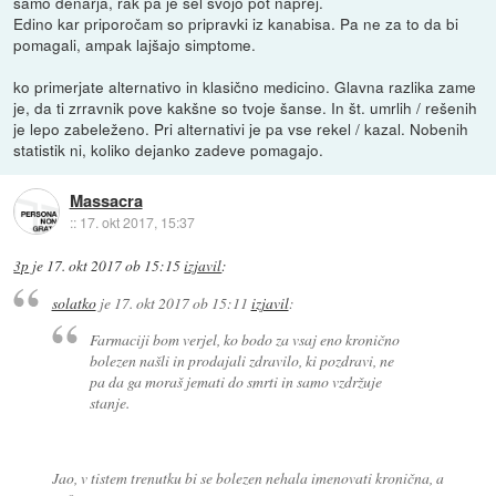
samo denarja, rak pa je šel svojo pot naprej.
Edino kar priporočam so pripravki iz kanabisa. Pa ne za to da bi
pomagali, ampak lajšajo simptome.
ko primerjate alternativo in klasično medicino. Glavna razlika zame
je, da ti zrravnik pove kakšne so tvoje šanse. In št. umrlih / rešenih
je lepo zabeleženo. Pri alternativi je pa vse rekel / kazal. Nobenih
statistik ni, koliko dejanko zadeve pomagajo.
Massacra
::
17. okt 2017, 15:37
3p
je
17. okt 2017 ob 15:15
izjavil
:
solatko
je
17. okt 2017 ob 15:11
izjavil
:
Farmaciji bom verjel, ko bodo za vsaj eno kronično
bolezen našli in prodajali zdravilo, ki pozdravi, ne
pa da ga moraš jemati do smrti in samo vzdržuje
stanje.
Jao, v tistem trenutku bi se bolezen nehala imenovati kronična, a