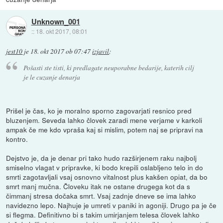
Unknown_001
::
18. okt 2017, 08:01
jest10
je
18. okt 2017 ob 07:47
izjavil
:
Pošasti ste tisti, ki predlagate neuporabne bedarije, katerih cilj
je le cuzanje denarja
Prišel je čas, ko je moralno sporno zagovarjati resnico pred
bluzenjem. Seveda lahko človek zaradi mene verjame v karkoli
ampak če me kdo vpraša kaj si mislim, potem naj se pripravi na
kontro.
Dejstvo je, da je denar pri tako hudo razširjenem raku najbolj
smiselno vlagat v pripravke, ki bodo krepili oslabljeno telo in do
smrti zagotavljali vsaj osnovno vitalnost plus kakšen opiat, da bo
smrt manj mučna. Človeku itak ne ostane drugega kot da s
čimmanj stresa dočaka smrt. Vsaj zadnje dneve se ima lahko
navidezno lepo. Najhuje je umreti v paniki in agoniji. Drugo pa je če
si flegma. Definitivno bi s takim umirjanjem telesa človek lahko