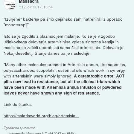
Massacra
::
17. okt 2017, 15:54
"Izurjene" bakterije pa smo dejansko sami natrenirali z uporabo
"monoterapij".
Isto se je zgodilo z plazmodijem malarije. Ko se je v zgodbo
učinkovitega delovanja artemisinina vpletla sintezna kemija in
medicina,so začeli uporabljati samo čisti artemisinin. Delovalo je.
Nekaj desetletij. Stanje danes pa je naslednje:
"Many other molecules present in Artemisia annua, like saponins,
polysaccharides, scopoletin, essential oils which work in synergy
with artemisinin were simply ignored.
A catastrophic error: ACT
pills now lead to resistance, but all the clinical trials which
have been made with Artemisia annua infusion or powdered
leaves never have shown any sign of resistance.
Link do članka:
https://malariaworld.org/blog/artemisia...
Zgodovina sprememb…
spremenilo:
Massacra
(
17. okt 2017 ob 15:54
)