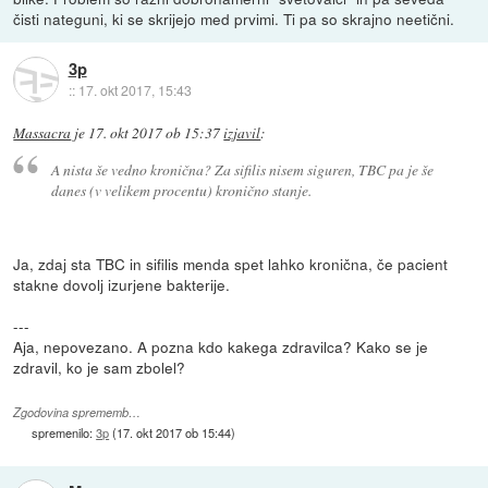
čisti nateguni, ki se skrijejo med prvimi. Ti pa so skrajno neetični.
3p
::
17. okt 2017, 15:43
Massacra
je
17. okt 2017 ob 15:37
izjavil
:
A nista še vedno kronična? Za sifilis nisem siguren, TBC pa je še
danes (v velikem procentu) kronično stanje.
Ja, zdaj sta TBC in sifilis menda spet lahko kronična, če pacient
stakne dovolj izurjene bakterije.
---
Aja, nepovezano. A pozna kdo kakega zdravilca? Kako se je
zdravil, ko je sam zbolel?
Zgodovina sprememb…
spremenilo:
3p
(
17. okt 2017 ob 15:44
)