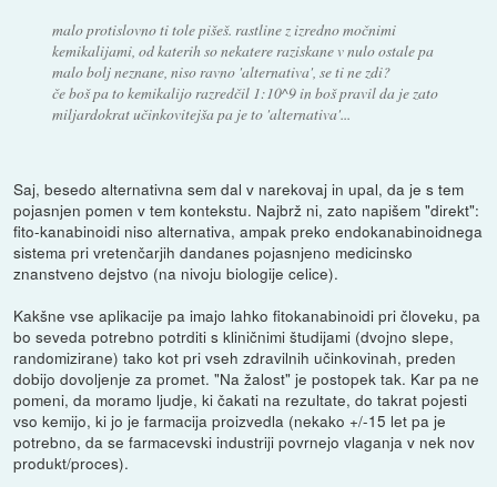
malo protislovno ti tole pišeš. rastline z izredno močnimi
kemikalijami, od katerih so nekatere raziskane v nulo ostale pa
malo bolj neznane, niso ravno 'alternativa', se ti ne zdi?
če boš pa to kemikalijo razredčil 1:10^9 in boš pravil da je zato
miljardokrat učinkovitejša pa je to 'alternativa'...
Saj, besedo alternativna sem dal v narekovaj in upal, da je s tem
pojasnjen pomen v tem kontekstu. Najbrž ni, zato napišem "direkt":
fito-kanabinoidi niso alternativa, ampak preko endokanabinoidnega
sistema pri vretenčarjih dandanes pojasnjeno medicinsko
znanstveno dejstvo (na nivoju biologije celice).
Kakšne vse aplikacije pa imajo lahko fitokanabinoidi pri človeku, pa
bo seveda potrebno potrditi s kliničnimi študijami (dvojno slepe,
randomizirane) tako kot pri vseh zdravilnih učinkovinah, preden
dobijo dovoljenje za promet. "Na žalost" je postopek tak. Kar pa ne
pomeni, da moramo ljudje, ki čakati na rezultate, do takrat pojesti
vso kemijo, ki jo je farmacija proizvedla (nekako +/-15 let pa je
potrebno, da se farmacevski industriji povrnejo vlaganja v nek nov
produkt/proces).