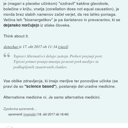
je (magari s placebo učinkom) "ozdravil" kakšne glavobole,
bolečine v križu, vnetja (corellation does not equal causation), je
morda brez slabih namenov začel verjet, da res lahko pomaga.
Večina teh "bioenergetikov" je pa šarlatanov in prevarantov, ki se
iz stiske človeka.
dejansko norčujejo
Think about it.
slotechar
je
17. okt 2017 ob 11:34
izjavil
:
Tapravi Alternativci delajo zastojn. Preberi prejsnji post.
Tipicni primer pranja mnenja javnosti prek medijev in
podkupljenih znanstvenih clankov.
Vse oblike zdravljenja, ki imajo merljive ter ponovljive učinke (se
pravi da so
), postanejo del uradne medicine.
"science based"
Alternativne medicine ni. Je samo alternativa medicini.
Zgodovina sprememb…
spremenil:
imagodei
(
18. okt 2017 ob 16:46
)