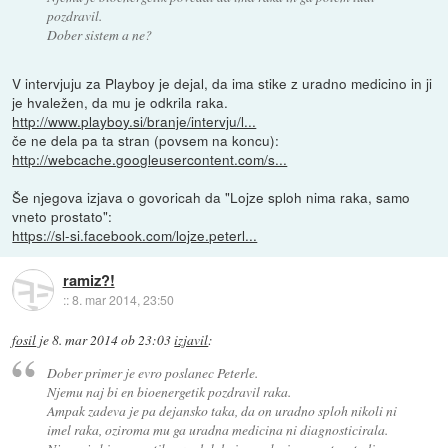
pozdravil.
Dober sistem a ne?
V intervjuju za Playboy je dejal, da ima stike z uradno medicino in ji
je hvaležen, da mu je odkrila raka.
http://www.playboy.si/branje/intervju/l...
če ne dela pa ta stran (povsem na koncu):
http://webcache.googleusercontent.com/s...
Še njegova izjava o govoricah da "Lojze sploh nima raka, samo
vneto prostato":
https://sl-si.facebook.com/lojze.peterl...
ramiz?!
::
8. mar 2014, 23:50
fosil
je
8. mar 2014 ob 23:03
izjavil
:
Dober primer je evro poslanec Peterle.
Njemu naj bi en bioenergetik pozdravil raka.
Ampak zadeva je pa dejansko taka, da on uradno sploh nikoli ni
imel raka, oziroma mu ga uradna medicina ni diagnosticirala.