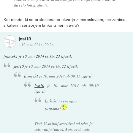
da celo fotografirati.
Kot nekdo, ki se profesionalno ukvarja z meroslovjem, me zanima,
s katerim senzorjem lahko izmerim avro?
jest10
::
10. mar 2014, 09:24
francek1
je
10. mar 2014 ob 09:23
izjavil
:
jest10
je
10. mar 2014 ob 09:22
izjavil
:
francek1
je
10. mar 2014 ob 09:15
izjavil
:
jest10
je
10. mar 2014 ob 09:10
izjavil
:
In kako to energijo
zaznamo?
Tisti, ki so bolj senzitivni od tebe, jo
celo vidijo (aura). Auro se da celo