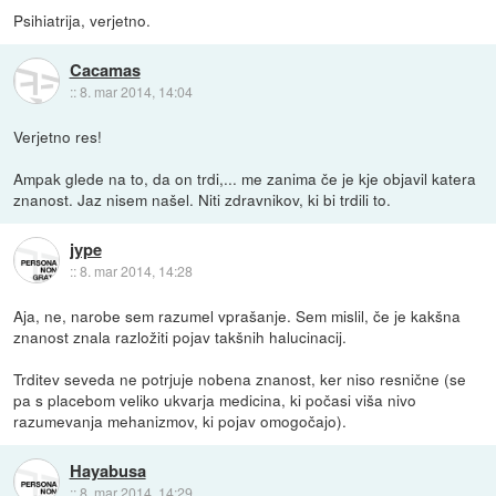
Psihiatrija, verjetno.
Cacamas
::
8. mar 2014, 14:04
Verjetno res!
Ampak glede na to, da on trdi,... me zanima če je kje objavil katera
znanost. Jaz nisem našel. Niti zdravnikov, ki bi trdili to.
jype
::
8. mar 2014, 14:28
Aja, ne, narobe sem razumel vprašanje. Sem mislil, če je kakšna
znanost znala razložiti pojav takšnih halucinacij.
Trditev seveda ne potrjuje nobena znanost, ker niso resnične (se
pa s placebom veliko ukvarja medicina, ki počasi viša nivo
razumevanja mehanizmov, ki pojav omogočajo).
Hayabusa
::
8. mar 2014, 14:29