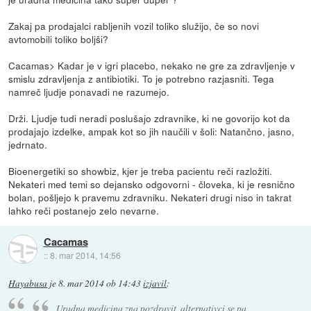
Zakaj pa prodajalci rabljenih vozil toliko služijo, če so novi
avtomobili toliko boljši?
Cacamas> Kadar je v igri placebo, nekako ne gre za zdravljenje v
smislu zdravljenja z antibiotiki. To je potrebno razjasniti. Tega
namreč ljudje ponavadi ne razumejo.
Drži. Ljudje tudi neradi poslušajo zdravnike, ki ne govorijo kot da
prodajajo izdelke, ampak kot so jih naučili v šoli: Natančno, jasno,
jedrnato.
Bioenergetiki so showbiz, kjer je treba pacientu reči razložiti.
Nekateri med temi so dejansko odgovorni - človeka, ki je resnično
bolan, pošljejo k pravemu zdravniku. Nekateri drugi niso in takrat
lahko reči postanejo zelo nevarne.
Cacamas
::
8. mar 2014, 14:56
Hayabusa
je
8. mar 2014 ob 14:43
izjavil
:
Uradna medicina zna pozdravit, alternativci se pa