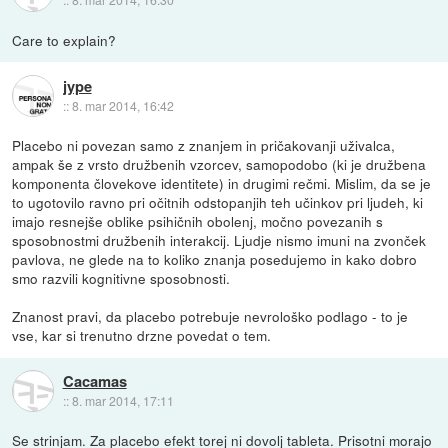
Care to explain?
jype
::
8. mar 2014, 16:42
Placebo ni povezan samo z znanjem in pričakovanji uživalca,
ampak še z vrsto družbenih vzorcev, samopodobo (ki je družbena
komponenta človekove identitete) in drugimi rečmi. Mislim, da se je
to ugotovilo ravno pri očitnih odstopanjih teh učinkov pri ljudeh, ki
imajo resnejše oblike psihičnih obolenj, močno povezanih s
sposobnostmi družbenih interakcij. Ljudje nismo imuni na zvonček
pavlova, ne glede na to koliko znanja posedujemo in kako dobro
smo razvili kognitivne sposobnosti.
Znanost pravi, da placebo potrebuje nevrološko podlago - to je
vse, kar si trenutno drzne povedat o tem.
Cacamas
::
8. mar 2014, 17:11
Se strinjam. Za placebo efekt torej ni dovolj tableta. Prisotni morajo