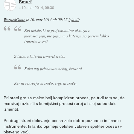
Smurf
::
10. mar 2014, 09:30
WarpedGone
je
10. mar 2014 ob 09:25
izjavil
:
Kot nekdo, ki se profesionalno ukvarja z
meroslovjem, me zanima, s katerim senzorjem lahko
izmerim avro?
Z istim, s katerim izmeriš srečo.
Kako naj priznavam nekaj, česar ni
Ker ni senzorja za srečo, ergo ni sreče.
Pri sreci gre za malce bolj kompliciran proces, pa tudi tam se, da
marsikaj razloziti s kemijskimi procesi (prej ali slej se bo dalo
izmeriti).
Po drugi strani delovanje ocesa zelo dobro poznamo in imamo
instrumente, ki lahko ojamejo celoten valoven spekter ocesa (+
bistveno vec).