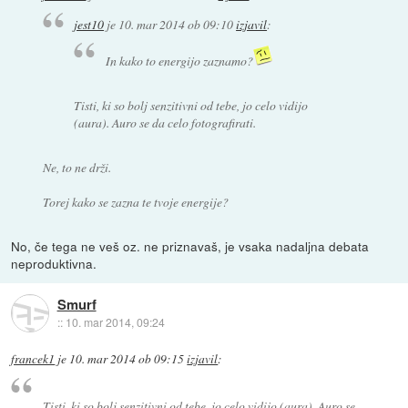
jest10
je
10. mar 2014 ob 09:10
izjavil
:
In kako to energijo zaznamo?
Tisti, ki so bolj senzitivni od tebe, jo celo vidijo
(aura). Auro se da celo fotografirati.
Ne, to ne drži.
Torej kako se zazna te tvoje energije?
No, če tega ne veš oz. ne priznavaš, je vsaka nadaljna debata
neproduktivna.
Smurf
::
10. mar 2014, 09:24
francek1
je
10. mar 2014 ob 09:15
izjavil
:
Tisti, ki so bolj senzitivni od tebe, jo celo vidijo (aura). Auro se