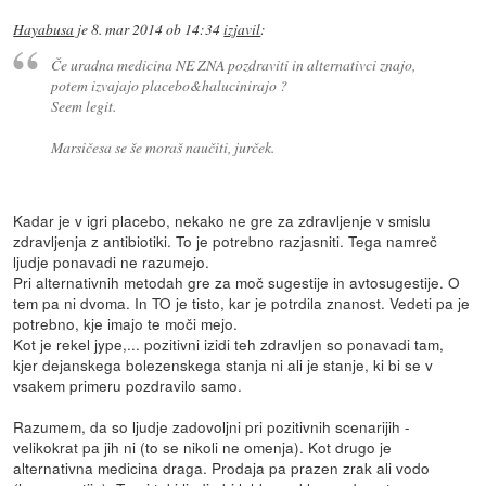
Hayabusa
je
8. mar 2014 ob 14:34
izjavil
:
Če uradna medicina NE ZNA pozdraviti in alternativci znajo,
potem izvajajo placebo&halucinirajo ?
Seem legit.
Marsičesa se še moraš naučiti, jurček.
Kadar je v igri placebo, nekako ne gre za zdravljenje v smislu
zdravljenja z antibiotiki. To je potrebno razjasniti. Tega namreč
ljudje ponavadi ne razumejo.
Pri alternativnih metodah gre za moč sugestije in avtosugestije. O
tem pa ni dvoma. In TO je tisto, kar je potrdila znanost. Vedeti pa je
potrebno, kje imajo te moči mejo.
Kot je rekel jype,... pozitivni izidi teh zdravljen so ponavadi tam,
kjer dejanskega bolezenskega stanja ni ali je stanje, ki bi se v
vsakem primeru pozdravilo samo.
Razumem, da so ljudje zadovoljni pri pozitivnih scenarijih -
velikokrat pa jih ni (to se nikoli ne omenja). Kot drugo je
alternativna medicina draga. Prodaja pa prazen zrak ali vodo