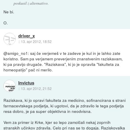
poskusil z alternativo.
Ne bi.
O.
driver_x
::
13. apr 2012, 18:52
@amigo_no1: saj če verjemeš v te zadeve je kul in je lahko zate
koristno. Sam pa verjamem preverjenim znanstvenim raziskavam,
ki pa pravijo drugače. "Raziskava", ki jo je opravila "fakulteta za
homeopatijo" pač ni merilo.
Invictus
::
13. apr 2012, 21:52
Raziskava, ki jo opravi fakulteta za medicino, sofinancirana s strani
farmacevtskega podjetja, ki ugotovi, da je zdravilo le tega podjetja
resa dobro, je pa super objektivna in neodvisna.
Vem za primer iz Krke, kjer so lepo zamolčali nekaj zoprnih
stranskih učinkov zdravila. Celo pri nas se to dogaja. Raziskovalka