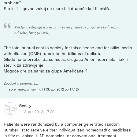
problem".
Sto in 1 izgovor, zakaj ne more biti drugače kot ti misliš.
Vnetje srednjega ušesa se v večini primerov pozdravi tudi samo
od sebe, brez zdravil,
The total annual cost to society for this disease and for otitis media
with effusion (OME) runs into the billions of dollars.
Glede na to bi rekel da se motiš, drugače Ameri nebi metali takih
številk za zdravljenje.
Mogoče gre pa samo za glupe Ameirčane ?!
Zgodovina sprememb…
spremenilo:
amigo_no1
(
13. apr 2012 ob 17:12
)
5er-->
::
13. apr 2012, 17:20
Patients were randomized by a computer generated random
number list to receive either individualized homeopathic medicines
in fifty millesimal (LM) potencies, or conventional treatment