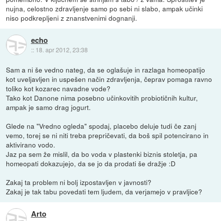
nujna, celostno zdravljenje samo po sebi ni slabo, ampak učinki
niso podkrepljeni z znanstvenimi dognanji.
echo
::
18. apr 2012, 23:38
Sam a ni še vedno nateg, da se oglašuje in razlaga homeopatijo
kot uveljavljen in uspešen način zdravljenja, čeprav pomaga ravno
toliko kot kozarec navadne vode?
Tako kot Danone nima posebno učinkovitih probiotičnih kultur,
ampak je samo drag jogurt.
Glede na "Vredno ogleda" spodaj, placebo deluje tudi če zanj
vemo, torej se ni niti treba prepričevati, da boš spil potencirano in
aktivirano vodo.
Jaz pa sem že mislil, da bo voda v plastenki biznis stoletja, pa
homeopati dokazujejo, da se jo da prodati še dražje :D
Zakaj ta problem ni bolj izpostavljen v javnosti?
Zakaj je tak tabu povedati tem ljudem, da verjamejo v pravljice?
Arto