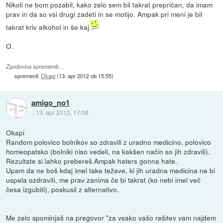
Nikoli ne bom pozabil, kako zelo sem bil takrat prepričan, da imam
prav in da so vsi drugi zadeti in se motijo. Ampak pri meni je bil
takrat kriv alkohol in še kaj
O.
Zgodovina sprememb…
spremenil:
Okapi
(
13. apr 2012 ob 15:55
)
amigo_no1
::
13. apr 2012, 17:06
Okapi
Random polovico bolnikov so zdravili z uradno medicino, polovico
homeopatsko (bolniki niso vedeli, na kakšen način so jih zdravili).
Rezultate si lahko prebereš.Ampak haters gonna hate.
Upam da ne boš kdaj imel take težave, ki jih uradna medicina ne bi
uspela ozdraviti, me prav zanima če bi takrat (ko nebi imel več
česa izgubiti), poskusil z alternativo.
Me zelo spominjaš na pregovor "za vsako vašo rešitev vam najdem