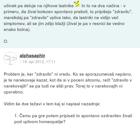
učinek pa deluje na njihove lastnike
In to na dva načina - v
primeru, da žival bolezen spontano preboli, to pripišejo "zdravilu",
marsikdaj pa "zdravilo" vpliva tako, da lastniki ne vidijo več
simptomov, ali se jim zdijo blažji (žival je pa v resnici še vedno
enako bolna).
O.
alphasaphir
::
19. apr 2012, 17:11
Problem je, ker "zdravilo" ni vredu. Ko se sporazumevaš nepisno,
je te narekovaje kazat, kot da si v poceni sitcomu, rečt "zdravilo v
narekovajih" se pa tudi ne sliši prav. Torej to v narekovajih ni
uporabno.
Vidim še dve težavi v tem kaj si napisal nazadnje:
1. Čemu pa gre potem pripisati to spontano ozdravitev živali
pod vplivom homeopatije?