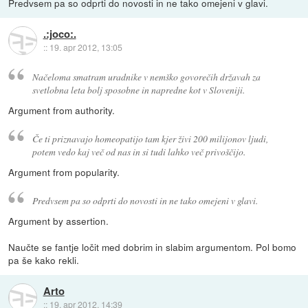
Predvsem pa so odprti do novosti in ne tako omejeni v glavi.
.:joco:.
::
19. apr 2012, 13:05
Načeloma smatram uradnike v nemško govorečih državah za
svetlobna leta bolj sposobne in napredne kot v Sloveniji.
Argument from authority.
Če ti priznavajo homeopatijo tam kjer živi 200 milijonov ljudi,
potem vedo kaj več od nas in si tudi lahko več privoščijo.
Argument from popularity.
Predvsem pa so odprti do novosti in ne tako omejeni v glavi.
Argument by assertion.
Naučte se fantje ločit med dobrim in slabim argumentom. Pol bomo
pa še kako rekli.
Arto
::
19. apr 2012, 14:39