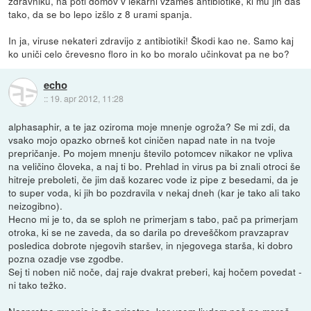
zdravniku, na poti domov v lekarni vzameš antibiotike, ki mu jih daš
tako, da se bo lepo izšlo z 8 urami spanja.
In ja, viruse nekateri zdravijo z antibiotiki! Škodi kao ne. Samo kaj
ko uniči celo črevesno floro in ko bo moralo učinkovat pa ne bo?
echo
::
19. apr 2012, 11:28
alphasaphir, a te jaz oziroma moje mnenje ogroža? Se mi zdi, da
vsako mojo opazko obrneš kot ciničen napad nate in na tvoje
prepričanje. Po mojem mnenju število potomcev nikakor ne vpliva
na veličino človeka, a naj ti bo. Prehlad in virus pa bi znali otroci še
hitreje preboleti, če jim daš kozarec vode iz pipe z besedami, da je
to super voda, ki jih bo pozdravila v nekaj dneh (kar je tako ali tako
neizogibno).
Hecno mi je to, da se sploh ne primerjam s tabo, pač pa primerjam
otroka, ki se ne zaveda, da so darila po dreveščkom pravzaprav
posledica dobrote njegovih staršev, in njegovega starša, ki dobro
pozna ozadje vse zgodbe.
Sej ti noben nič noče, daj raje dvakrat preberi, kaj hočem povedat -
ni tako težko.
Nasprotno mnenje je že prisotno, ker vsem ljudem pač ne moreš