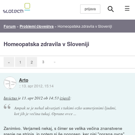
☰
Forum
»
Problemi človeštva
»
Homeopatska zdravila v Sloveniji
Homeopatska zdravila v Sloveniji
3
»
«
1
2
Arto
::
13. apr 2012, 15:14
Invictus
je
13. apr 2012 ob 14:53
izjavil
:
Ampak se je nehal ukvarjati s takimi ozko usmerjenimi ljudmi,
kot jih je večina tukaj. Oprane ovce ...
Zanimivo. Verjameš nekaj, s čimer se velika večina znanstvene
srenje ne strinja, in potem si še ponosen, ker nisi "oprana ovca".