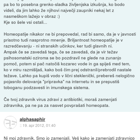
pa bo to posebna grenko-sladka življenjska izkušnja, ko bodo
videli, da jim lahko že njihovi največji zaupniki nekaj let z
nasmeškom lažejo v obraz :)
Kje so šele vsi ostali...
Homeopatije nikakor ne bi prepovedal, rad bi samo, da je v javnosti
prisotno tudi nasprotno mnenje. Briljantnost homeopatije je v
razredčevanju - ni stranskih učinkov, ker tudi glavnih ni.
Ampak če se zavedaš tega, če se zavedaš, da je vir težav
psihosomatski oziroma se bo pozdravil ne glede na zunanjo
pomoč, potem si pač natočiš kozarec vode in ga spiješ med tem,
ko v miru razmišljaš, kako boš čim prej odstranil/prebrodil nastale
težave. Lahko pa kupiš vodo v lični steklenički, prebereš nelogično
pojasnilo delovanja "pripravka" na internetu in se prepustiš
toboganu podzavesti in imunskega sistema.
Če tvoj zdravnik virus zdravi z antibiotiki, moraš zamenjati
zdravnika, pa ne pa za nasvet povprašati homeopata.
alphasaphir
::
19. apr 2012, 01:40
Ni moj zdravnik. Smo jo zamenjali. Veš kako je zamenjati zdravnico