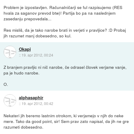
Problem je izpostavljen. Računalničarji se ful razpisujemo (RES
hvala za saganov prevod btw)! Partija bo pa na naslednjem
zasedanju prepovedala...
Res misliš, da je tako narobe brati in verjeti v pravljice? :D Probaj
jih razumet manj dobesedno, so kul.
Okapi
::
19. apr 2012, 00:24
Z branjem pravljic ni nič narobe, če odrasel človek verjame vanje,
pa je hudo narobe.
O.
alphasaphir
::
19. apr 2012, 00:42
Nekateri jih beremo lastnim otrokom, ki verjamejo v njih do neke
mere. Tako da good point, sir! Sem prav zato napisal, da jih ne gre
razumeti dobesedno.