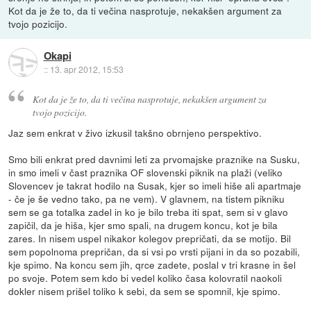
Kot da je že to, da ti večina nasprotuje, nekakšen argument za
tvojo pozicijo.
Okapi
::
13. apr 2012, 15:53
Kot da je že to, da ti večina nasprotuje, nekakšen argument za
tvojo pozicijo.
Jaz sem enkrat v živo izkusil takšno obrnjeno perspektivo.
Smo bili enkrat pred davnimi leti za prvomajske praznike na Susku,
in smo imeli v čast praznika OF slovenski piknik na plaži (veliko
Slovencev je takrat hodilo na Susak, kjer so imeli hiše ali apartmaje
- če je še vedno tako, pa ne vem). V glavnem, na tistem pikniku
sem se ga totalka zadel in ko je bilo treba iti spat, sem si v glavo
zapičil, da je hiša, kjer smo spali, na drugem koncu, kot je bila
zares. In nisem uspel nikakor kolegov prepričati, da se motijo. Bil
sem popolnoma prepričan, da si vsi po vrsti pijani in da so pozabili,
kje spimo. Na koncu sem jih, qrce zadete, poslal v tri krasne in šel
po svoje. Potem sem kdo bi vedel koliko časa kolovratil naokoli
dokler nisem prišel toliko k sebi, da sem se spomnil, kje spimo.