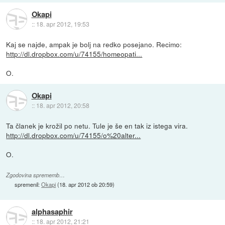
Okapi
::
18. apr 2012, 19:53
Kaj se najde, ampak je bolj na redko posejano. Recimo:
http://dl.dropbox.com/u/74155/homeopati...
O.
Okapi
::
18. apr 2012, 20:58
Ta članek je krožil po netu. Tule je še en tak iz istega vira.
http://dl.dropbox.com/u/74155/o%20alter...
O.
Zgodovina sprememb…
spremenil:
Okapi
(
18. apr 2012 ob 20:59
)
alphasaphir
::
18. apr 2012, 21:21