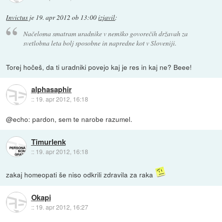
Invictus
je
19. apr 2012 ob 13:00
izjavil
:
Načeloma smatram uradnike v nemško govorečih državah za
svetlobna leta bolj sposobne in napredne kot v Sloveniji.
Torej hočeš, da ti uradniki povejo kaj je res in kaj ne? Beee!
alphasaphir
::
19. apr 2012, 16:18
@echo: pardon, sem te narobe razumel.
Timurlenk
::
19. apr 2012, 16:18
zakaj homeopati še niso odkrili zdravila za raka
Okapi
::
19. apr 2012, 16:27