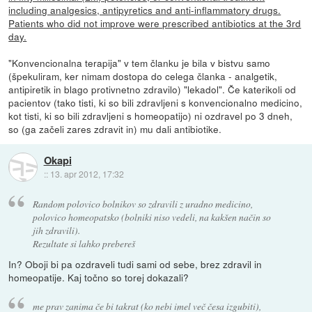
including analgesics, antipyretics and anti-inflammatory drugs.
Patients who did not improve were prescribed antibiotics at the 3rd
day.
"Konvencionalna terapija" v tem članku je bila v bistvu samo
(špekuliram, ker nimam dostopa do celega članka - analgetik,
antipiretik in blago protivnetno zdravilo) "lekadol". Če katerikoli od
pacientov (tako tisti, ki so bili zdravljeni s konvencionalno medicino,
kot tisti, ki so bili zdravljeni s homeopatijo) ni ozdravel po 3 dneh,
so (ga začeli zares zdravit in) mu dali antibiotike.
Okapi
::
13. apr 2012, 17:32
Random polovico bolnikov so zdravili z uradno medicino,
polovico homeopatsko (bolniki niso vedeli, na kakšen način so
jih zdravili).
Rezultate si lahko prebereš
In? Oboji bi pa ozdraveli tudi sami od sebe, brez zdravil in
homeopatije. Kaj točno so torej dokazali?
me prav zanima če bi takrat (ko nebi imel več česa izgubiti),