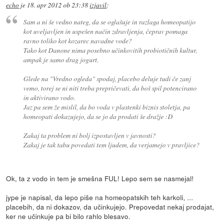
echo
je
18. apr 2012 ob 23:38
izjavil
:
Sam a ni še vedno nateg, da se oglašuje in razlaga homeopatijo
kot uveljavljen in uspešen način zdravljenja, čeprav pomaga
ravno toliko kot kozarec navadne vode?
Tako kot Danone nima posebno učinkovitih probiotičnih kultur,
ampak je samo drag jogurt.
Glede na "Vredno ogleda" spodaj, placebo deluje tudi če zanj
vemo, torej se ni niti treba prepričevati, da boš spil potencirano
in aktivirano vodo.
Jaz pa sem že mislil, da bo voda v plastenki biznis stoletja, pa
homeopati dokazujejo, da se jo da prodati še dražje :D
Zakaj ta problem ni bolj izpostavljen v javnosti?
Zakaj je tak tabu povedati tem ljudem, da verjamejo v pravljice?
Ok, ta z vodo in tem je smešna FUL! Lepo sem se nasmejal!
jype je napisal, da lepo piše na homeopatskih teh karkoli, ...
placebih, da ni dokazov, da učinkujejo. Prepovedat nekaj prodajat,
ker ne učinkuje pa bi bilo rahlo blesavo.