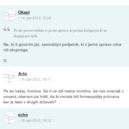
Okapi
::
14. apr 2012, 15:22
To mi govori nekdo iz javne uprave ki pozna korupcijo ki se
dogaja pri njih
Ne, to ti govorim jaz, samostojni podjetnik, ki z javno upravo nima
nič skupnega.
O.
Arto
::
14. apr 2012, 19:11
Pa še nekaj, Invictus. Se ti ne zdi malce ironično, da nas zmerajš z
ovcami, obenem pa trdiš, da bi morala biti homeopatija priznana,
ker je tako v drugih državah?
echo
::
18. apr 2012, 19:12