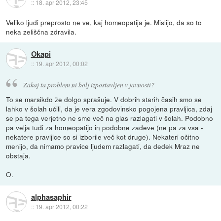
::
18. apr 2012, 23:45
Veliko ljudi preprosto ne ve, kaj homeopatija je. Mislijo, da so to
neka zeliščna zdravila.
Okapi
::
19. apr 2012, 00:02
Zakaj ta problem ni bolj izpostavljen v javnosti?
To se marsikdo že dolgo sprašuje. V dobrih starih časih smo se
lahko v šolah učili, da je vera zgodovinsko pogojena pravljica, zdaj
se pa tega verjetno ne sme več na glas razlagati v šolah. Podobno
pa velja tudi za homeopatijo in podobne zadeve (ne pa za vsa -
nekatere pravljice so si izborile več kot druge). Nekateri očitno
menijo, da nimamo pravice ljudem razlagati, da dedek Mraz ne
obstaja.
O.
alphasaphir
::
19. apr 2012, 00:22