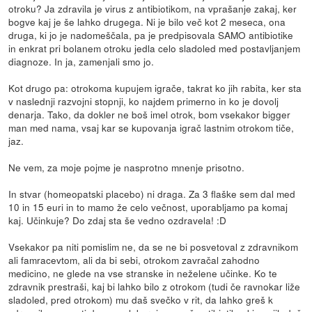
otroku? Ja zdravila je virus z antibiotikom, na vprašanje zakaj, ker
bogve kaj je še lahko drugega. Ni je bilo več kot 2 meseca, ona
druga, ki jo je nadomeščala, pa je predpisovala SAMO antibiotike
in enkrat pri bolanem otroku jedla celo sladoled med postavljanjem
diagnoze. In ja, zamenjali smo jo.
Kot drugo pa: otrokoma kupujem igrače, takrat ko jih rabita, ker sta
v naslednji razvojni stopnji, ko najdem primerno in ko je dovolj
denarja. Tako, da dokler ne boš imel otrok, bom vsekakor bigger
man med nama, vsaj kar se kupovanja igrač lastnim otrokom tiče,
jaz.
Ne vem, za moje pojme je nasprotno mnenje prisotno.
In stvar (homeopatski placebo) ni draga. Za 3 flaške sem dal med
10 in 15 euri in to mamo že celo večnost, uporabljamo pa komaj
kaj. Učinkuje? Do zdaj sta še vedno ozdravela! :D
Vsekakor pa niti pomislim ne, da se ne bi posvetoval z zdravnikom
ali famracevtom, ali da bi sebi, otrokom zavračal zahodno
medicino, ne glede na vse stranske in neželene učinke. Ko te
zdravnik prestraši, kaj bi lahko bilo z otrokom (tudi če ravnokar liže
sladoled, pred otrokom) mu daš svečko v rit, da lahko greš k