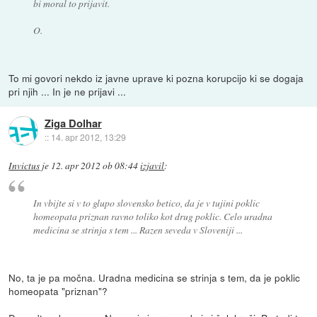
bi moral to prijavit.
O.
To mi govori nekdo iz javne uprave ki pozna korupcijo ki se dogaja
pri njih ... In je ne prijavi ...
Ziga Dolhar
::
14. apr 2012, 13:29
Invictus
je
12. apr 2012 ob 08:44
izjavil
:
In vbijte si v to glupo slovensko betico, da je v tujini poklic
homeopata priznan ravno toliko kot drug poklic. Celo uradna
medicina se strinja s tem ... Razen seveda v Sloveniji ...
No, ta je pa močna. Uradna medicina se strinja s tem, da je poklic
homeopata "priznan"?