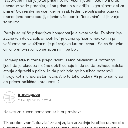
navadne vode prodajat, ni pa prisotno v medijih - zgoraj sem dal za
primer Slovenske novice, kjer je vsak teden celostranska objava
namenjena homeopatiji, njenim učinkom in "boleznim", ki jih z njo
zdravimo.
Poraja se mi še primerjava homeopatije s sveto vodo. Ta sicer ima
zaznaven delež soli, ampak ker jo samo špricamo naokoli in je
večinoma ne zaužijemo, je primerjava kar na mestu. Samo še neko
cinično enovrstičnico se spomnim, pa bo ...
Homeopatije ni treba prepovedati, samo osveščati je potrebno
ljudi, da je placebo možno dobiti ceneje in da se da psihosomatska
stanja odpraviti s psiho. In da prehlada ne bo nihče pozdravil
hitreje kot imunski sistem sam. A je to tako težko? Ali je to samo še
en primer politične korektnosti?
innerspace
::
19. apr 2012, 12:19
Nasvet za kupce homeopatskih pripravkov:
Tik preden vam "zdravila" zmanjka, lahko zadnjo kapljico razredcite
v decilitru(ali litru, po zelji) destilirane vode in tako pridobite novo