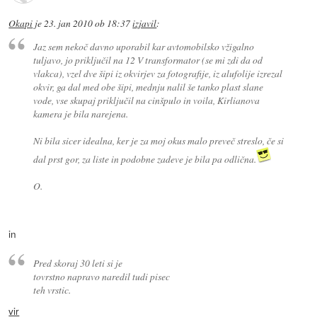
Okapi
je
23. jan 2010 ob 18:37
izjavil
:
Jaz sem nekoč davno uporabil kar avtomobilsko vžigalno
tuljavo, jo priključil na 12 V transformator (se mi zdi da od
vlakca), vzel dve šipi iz okvirjev za fotografije, iz alufolije izrezal
okvir, ga dal med obe šipi, mednju nalil še tanko plast slane
vode, vse skupaj priključil na cinšpulo in voila, Kirlianova
kamera je bila narejena.
Ni bila sicer idealna, ker je za moj okus malo preveč streslo, če si
dal prst gor, za liste in podobne zadeve je bila pa odlična.
O.
in
Pred skoraj 30 leti si je
tovrstno napravo naredil tudi pisec
teh vrstic.
vir