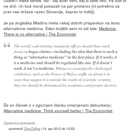
Doesn't make sense. No - saj sicer vem, kaj si želel reči. Pa tudi to
ne drži. (In boš moral pokazati na par primerov [ni potrebno za
prav vse države razen Slovenije, čeprav to trdiš]).
Je pa angleška Mladina imela nekaj dobrih prispevkov na temo
alternativne medicine. Eden boljših sem mi zdi tale:
Medicine:
There is no alternative | The Economist
.
The world’s advertising-standards offices should thus crack
down on
bogus claims—including the idea that there is such a
thing as “alternative medicine” in the first place. If it works, it
is a medicine and should be regulated like one. If it doesn’t
work, it isn’t a medicine.
Whenever scientifically challenged
celebrities, such as the Prince of Wales, waffle on about it in
ways that suggest it is outside the realm of scientific scrutiny,
they too should be denounced by academics and proper doctors.
Še en članek o v zgornjem članku omenjenem debunkerju:
Alternative medicine: Think yourself better | The Economist
.
Zgodovina sprememb…
spremenil:
Ziga Dolhar
(
14. apr 2012 ob 13:32
)