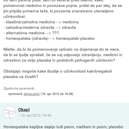
poimenovat medicino in povezane pojme, prišel do par idej, da se
jim pripiše primerna teža, ki povzema znanstveno utemeljeno
učinkovitost.
- klasična/zahodna medicina --> medicina
- zahodna/moderna zdravila --> zdravila
- alternativna medicina --> ???
- homeopatska (zdravila) --> homeopatski placebo
Mislite, da bi že poimenovanje vplivalo na dojemanje do te mere,
da bi se ljudje vprašali, če se naj odpovejo zdravljenju, medicini in
zdravilom za voljo placeba in podobnih psihogenih učinkovin?
Obstajajo mogoče kake študije o učinkovitosti kakršnegakoli
placeba na živalih?
Zgodovina sprememb…
spremenil:
alphasaphir
(
19. apr 2012 ob 16:38
)
Okapi
::
19. apr 2012, 16:46
Homeopatske kapljice dajejo tudi psom, mačkam in psom, placebo