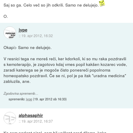
Saj so ga. Celo več so jih odkrili. Samo ne delujejo.
O.
jype
::
19. apr 2012, 16:32
Okapi> Samo ne delujejo.
V resnici tega ne moreš reči, ker kdorkoli, ki so mu raka pozdravili
s kemoterapijo, je zagotovo kdaj vmes popil kakšen kozarec vode,
zaradi katerega se je mogoče čisto ponesreči popolnoma
homeopatsko pozdravil. Če se ni, pol je pa itak "uradna medicina"
zabluzila, ane.
Zgodovina sprememb…
spremenilo:
jype
(
19. apr 2012 ob 16:33
)
alphasaphir
::
19. apr 2012, 16:37
Ko sem parkrat pisal, sem bil večkrat pred dilemo, kako