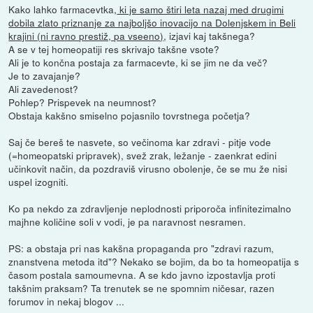
Kako lahko farmacevtka,
ki je samo štiri leta nazaj med drugimi
dobila zlato priznanje za najboljšo inovacijo na Dolenjskem in Beli
krajini (ni ravno prestiž, pa vseeno)
, izjavi kaj takšnega?
A se v tej homeopatiji res skrivajo takšne vsote?
Ali je to končna postaja za farmacevte, ki se jim ne da več?
Je to zavajanje?
Ali zavedenost?
Pohlep? Prispevek na neumnost?
Obstaja kakšno smiselno pojasnilo tovrstnega početja?
Saj če bereš te nasvete, so večinoma kar zdravi - pitje vode
(=homeopatski pripravek), svež zrak, ležanje - zaenkrat edini
učinkovit način, da pozdraviš virusno obolenje, če se mu že nisi
uspel izogniti.
Ko pa nekdo za zdravljenje neplodnosti priporoča infinitezimalno
majhne količine soli v vodi, je pa naravnost nesramen.
PS: a obstaja pri nas kakšna propaganda pro "zdravi razum,
znanstvena metoda itd"? Nekako se bojim, da bo ta homeopatija s
časom postala samoumevna. A se kdo javno izpostavlja proti
takšnim praksam? Ta trenutek se ne spomnim ničesar, razen
forumov in nekaj blogov ...