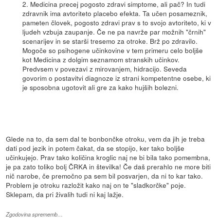
2. Medicina precej pogosto zdravi simptome, ali pač? In tudi
zdravnik ima avtoriteto placebo efekta. Ta učen posameznik,
pameten človek, pogosto zdravi prav s to svojo avtoriteto, ki v
ljudeh vzbuja zaupanje. Če ne pa navrže par možnih "črnih"
scenarijev in se starši tresemo za otroke. Brž po zdravilo.
Mogoče so psihogene učinkovine v tem primeru celo boljše
kot Medicina z dolgim seznamom stranskih učinkov.
Predvsem v povezavi z mirovanjem, hidracijo. Seveda
govorim o postavitvi diagnoze iz strani kompetentne osebe, ki
je sposobna ugotovit ali gre za kako hujših bolezni.
Glede na to, da sem dal te bonbončke otroku, vem da jih je treba
dati pod jezik in potem čakat, da se stopijo, ker tako boljše
učinkujejo. Prav tako količina kroglic naj ne bi bila tako pomembna,
je pa zato toliko bolj ČRKA in številka! Če daš prerahlo ne more biti
nič narobe, če premočno pa sem bil posvarjen, da ni to kar tako.
Problem je otroku razložit kako naj on te "sladkorčke" poje.
Sklepam, da pri živalih tudi ni kaj lažje.
Zgodovina sprememb…