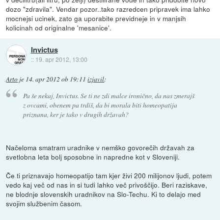
dozo "zdravila". Vendar pozor..tako razredcen pripravek ima lahko
mocnejsi ucinek, zato ga uporabite previdneje in v manjsih
kolicinah od originalne 'mesanice'.
Invictus
::
19. apr 2012, 13:00
Arto
je
14. apr 2012 ob 19:11
izjavil
:
Pa še nekaj, Invictus. Se ti ne zdi malce ironično, da nas zmerajš
z ovcami, obenem pa trdiš, da bi morala biti homeopatija
priznana, ker je tako v drugih državah?
Načeloma smatram uradnike v nemško govorečih državah za
svetlobna leta bolj sposobne in napredne kot v Sloveniji.
Če ti priznavajo homeopatijo tam kjer živi 200 milijonov ljudi, potem
vedo kaj več od nas in si tudi lahko več privoščijo. Beri raziskave,
ne blodnje slovenskih uradnikov na Slo-Techu. Ki to delajo med
svojim službenim časom.