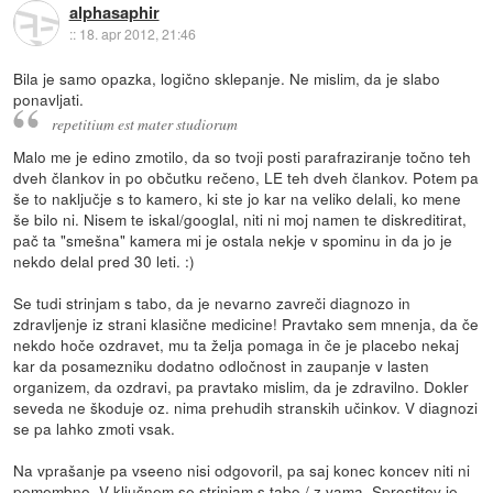
alphasaphir
::
18. apr 2012, 21:46
Bila je samo opazka, logično sklepanje. Ne mislim, da je slabo
ponavljati.
repetitium est mater studiorum
Malo me je edino zmotilo, da so tvoji posti parafraziranje točno teh
dveh člankov in po občutku rečeno, LE teh dveh člankov. Potem pa
še to naključje s to kamero, ki ste jo kar na veliko delali, ko mene
še bilo ni. Nisem te iskal/googlal, niti ni moj namen te diskreditirat,
pač ta "smešna" kamera mi je ostala nekje v spominu in da jo je
nekdo delal pred 30 leti. :)
Se tudi strinjam s tabo, da je nevarno zavreči diagnozo in
zdravljenje iz strani klasične medicine! Pravtako sem mnenja, da če
nekdo hoče ozdravet, mu ta želja pomaga in če je placebo nekaj
kar da posamezniku dodatno odločnost in zaupanje v lasten
organizem, da ozdravi, pa pravtako mislim, da je zdravilno. Dokler
seveda ne škoduje oz. nima prehudih stranskih učinkov. V diagnozi
se pa lahko zmoti vsak.
Na vprašanje pa vseeno nisi odgovoril, pa saj konec koncev niti ni
pomembno. V ključnem se strinjam s tabo / z vama. Sprostitev je