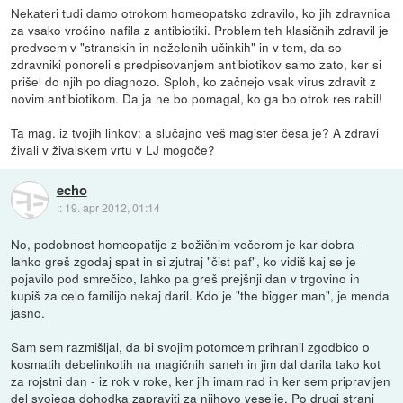
Nekateri tudi damo otrokom homeopatsko zdravilo, ko jih zdravnica
za vsako vročino nafila z antibiotiki. Problem teh klasičnih zdravil je
predvsem v "stranskih in neželenih učinkih" in v tem, da so
zdravniki ponoreli s predpisovanjem antibiotikov samo zato, ker si
prišel do njih po diagnozo. Sploh, ko začnejo vsak virus zdravit z
novim antibiotikom. Da ja ne bo pomagal, ko ga bo otrok res rabil!
Ta mag. iz tvojih linkov: a slučajno veš magister česa je? A zdravi
živali v živalskem vrtu v LJ mogoče?
echo
::
19. apr 2012, 01:14
No, podobnost homeopatije z božičnim večerom je kar dobra -
lahko greš zgodaj spat in si zjutraj "čist paf", ko vidiš kaj se je
pojavilo pod smrečico, lahko pa greš prejšnji dan v trgovino in
kupiš za celo familijo nekaj daril. Kdo je "the bigger man", je menda
jasno.
Sam sem razmišljal, da bi svojim potomcem prihranil zgodbico o
kosmatih debelinkotih na magičnih saneh in jim dal darila tako kot
za rojstni dan - iz rok v roke, ker jih imam rad in ker sem pripravljen
del svojega dohodka zapraviti za njihovo veselje. Po drugi strani