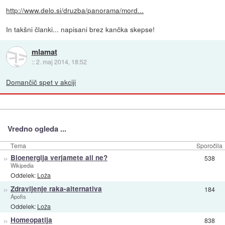
http://www.delo.si/druzba/panorama/mord...
In takšni članki... napisani brez kančka skepse!
mlamat
::
2. maj 2014, 18:52
Domančič spet v akciji
Vredno ogleda ...
Tema
Sporočila
»
Bioenergija verjamete ali ne?
538
Wikipedia
Oddelek:
Loža
»
Zdravljenje raka-alternativa
184
Apofis
Oddelek:
Loža
»
Homeopatija
838