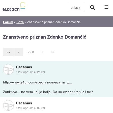
☰
Forum
»
Loža
»
Znanstveno priznan Zdenko Domančić
Znanstveno priznan Zdenko Domančić
9
/ 9
»
»»
««
«
Cacamas
::
28. apr 2014, 21:39
http://www.24ur.com/specialno/nega_in_z...
Zanimivo... ne vem kaj je bolje. Da so evidentirani ali ne?
Cacamas
::
29. apr 2014, 09:03