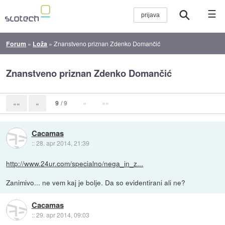
☰
Forum
»
Loža
»
Znanstveno priznan Zdenko Domančić
Znanstveno priznan Zdenko Domančić
9
/ 9
»
»»
««
«
Cacamas
::
28. apr 2014, 21:39
http://www.24ur.com/specialno/nega_in_z...
Zanimivo... ne vem kaj je bolje. Da so evidentirani ali ne?
Cacamas
::
29. apr 2014, 09:03