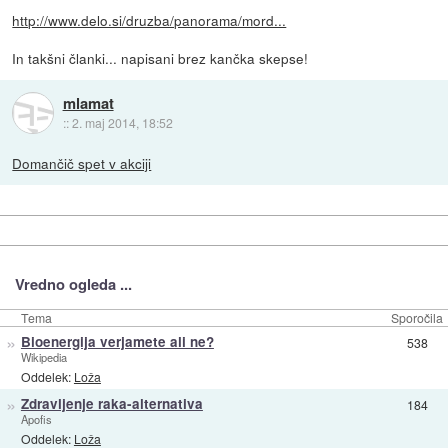
http://www.delo.si/druzba/panorama/mord...
In takšni članki... napisani brez kančka skepse!
mlamat
::
2. maj 2014, 18:52
Domančič spet v akciji
Vredno ogleda ...
Tema
Sporočila
»
Bioenergija verjamete ali ne?
538
Wikipedia
Oddelek:
Loža
»
Zdravljenje raka-alternativa
184
Apofis
Oddelek:
Loža