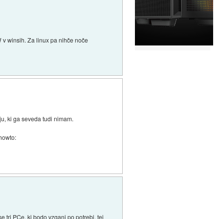
W v winsih. Za linux pa nihče noče
ju, ki ga seveda tudi nimam.
howto:
 tri PCe, ki bodo vzgani po potrebi, tej