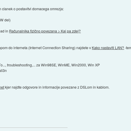
n clanek o postavitvi domacega omrezja:
W del)
ead in
Računalnika fizično povezana > Kaj pa zdej?
pom do interneta (Internet Connection Sharing) najdete v
Kako nastaviti LAN?
-te
 To..., troubleshooting,... za Win98SE, WinME, Win2000, Win XP
ali3n
net
kjer najdte odgovore in informacije povezane z DSLom in kablom.