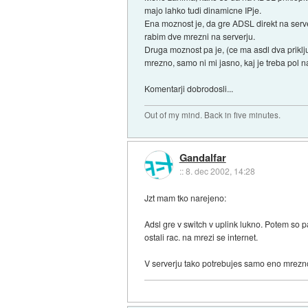
majo lahko tudi dinamicne IPje.
Ena moznost je, da gre ADSL direkt na serve
rabim dve mrezni na serverju.
Druga moznost pa je, (ce ma asdl dva priklju
mrezno, samo ni mi jasno, kaj je treba pol na
Komentarji dobrodosli...
Out of my mind. Back in five minutes.
Gandalfar
::
8. dec 2002, 14:28
Jzt mam tko narejeno:
Adsl gre v switch v uplink lukno. Potem so 
ostali rac. na mrezi se internet.
V serverju tako potrebujes samo eno mrezn