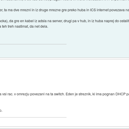
r, ta ma dve mrezni in iz druge mrezne gre preko huba in ICS internet povezava na 
cka), da gre en kabel iz adsla na server, drugi pa v hub, in iz huba naprej do ostal
 teh treh nastimat, da net dela.
pa vsi rac. v omrezju povezani na ta switch. Eden je streznik, ki ima pognan DHCP p
o.