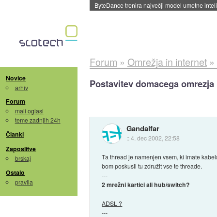
ByteDance trenira največji model umetne intel
Forum
»
Omrežja in internet
»
Novice
Postavitev domacega omrezja i
arhiv
Forum
mali oglasi
teme zadnjih 24h
Gandalfar
Članki
::
4. dec 2002, 22:58
Zaposlitve
Ta thread je namenjen vsem, ki imate kabelsk
brskaj
bom poskusil tu združit vse te threade.
Ostalo
---
pravila
2 mrežni kartici ali hub/switch?
ADSL ?
---