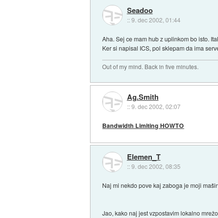
Seadoo
::
9. dec 2002, 01:44
Aha. Sej ce mam hub z uplinkom bo isto. Itak
Ker si napisal ICS, pol sklepam da ima serv
Out of my mind. Back in five minutes.
Ag.Smith
::
9. dec 2002, 02:07
Bandwidth Limiting HOWTO
Elemen_T
::
9. dec 2002, 08:35
Naj mi nekdo pove kaj zaboga je moji mašini,
Jao, kako naj jest vzpostavim lokalno mrež