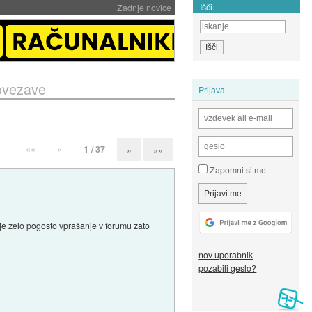
Išči:
Zadnje novice
povezave
Prijava
««
«
1
/ 37
»
»»
Zapomni si me
o je zelo pogosto vprašanje v forumu zato
nov uporabnik
pozabili geslo?