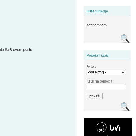
Hitre funkcije
seznam tem
mle SaS-ovem postu
Posebni izpisi
Avtor:
Ključna beseda: