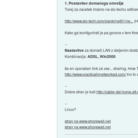
1. Postavitev domačega omrežja
Torej za zacetek imamo na slo-techu odlice
http://www.slo-tech.com/clanki/net01/ne...
(H
Kako ga konfigurirati je pa govora v tem thr
--
Nastavitve
za domači LAN z deljenim dosto
Kombinacija:
ADSL, Win2000
še en uporaben link za vse... sharing, How
http://www.practicallynetworked.com/
tnx to 
--
Dobra stran je tudi
http://cable-dsl.home.att.
--
Linux?
stran na www.shorewall.net
stran na www.shorewall.net