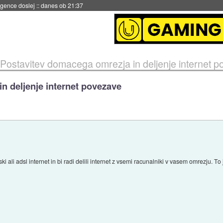
igence doslej
::
danes ob 21:37
Postavitev domacega omrezja in deljenje internet 
n deljenje internet povezave
i ali adsl internet in bi radi delili internet z vsemi racunalniki v vasem omrezju. T