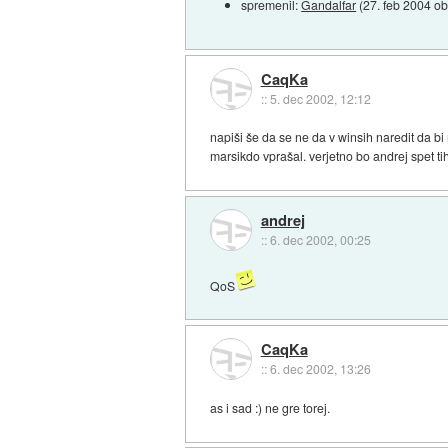
spremenil:
Gandalfar
(
27. feb 2004 o
CaqKa
::
5. dec 2002, 12:12
napiši še da se ne da v winsih naredit da b
marsikdo vprašal. verjetno bo andrej spet t
andrej
::
6. dec 2002, 00:25
QoS
CaqKa
::
6. dec 2002, 13:26
as i sad :) ne gre torej.