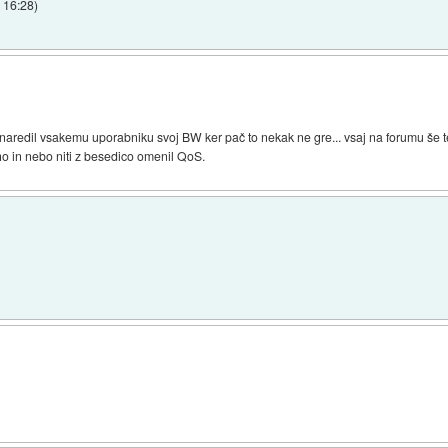
b 16:28
)
i naredil vsakemu uporabniku svoj BW ker pač to nekak ne gre... vsaj na forumu še 
iho in nebo niti z besedico omenil QoS.