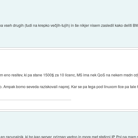
vseh drugih (tudi na krepko večjih-tujih) in še nikjer nisem zasledil kako deliti B
 sem eno resitev, ki pa stane 1500$ za 10 licenc, MS ima nek QoS na nekem msdn cd
Ampak bomo seveda raziskovali naprej. Kar se pa tega pod linuxom tice pa tale 
 racunalnik, ki bo kao server, prizgan vedno in more met staticni IP. Pol pa mam se