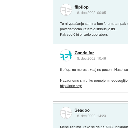
flipflop
::
8. dec 2002, 00:05
To ni vprašanje sam na tem forumu ampak na 
povedat točno katero distribucijo,itd...
Kak vodič bi bil zelo uporaben.
Gandalfar
::
8. dec 2002, 10:46
flipflop: ne mores .. vsaj ne poceni. Nasel
Navadnemu smrtniku pomojem nedosegljivo. 
http://lartc.org/
Seadoo
::
8. dec 2002, 14:23
Mene zanima, kako se da na ADSL priklopit en