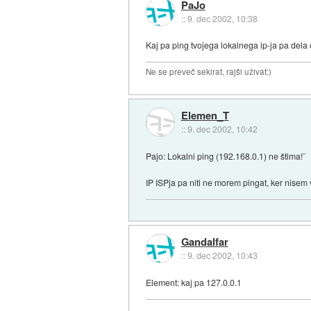
PaJo
::
9. dec 2002, 10:38
Kaj pa ping tvojega lokalnega ip-ja pa dela 
Ne se preveč sekirat, rajši uživat:)
Elemen_T
::
9. dec 2002, 10:42
Pajo: Lokalni ping (192.168.0.1) ne štima!¨
IP ISPja pa niti ne morem pingat, ker nisem v
Gandalfar
::
9. dec 2002, 10:43
Element: kaj pa 127.0.0.1