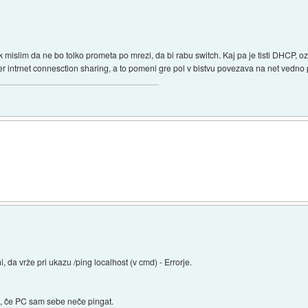
 mislim da ne bo tolko prometa po mrezi, da bi rabu switch. Kaj pa je tisti DHCP, oz.
er intrnet connesction sharing, a to pomeni gre pol v bistvu povezava na net vedno 
 da vrže pri ukazu /ping localhost (v cmd) - Errorje.
o, če PC sam sebe neče pingat.