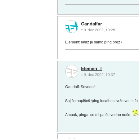
Gandalfar
::
9. dec 2002, 10:28
Element: ukaz je samo ping brez /
Elemen_T
::
9. dec 2002, 10:37
Gandalf: Seveda!
Saj če napišeš /ping localhost vrže ven i
Ampak, pingat se mi pa še vedno noče.