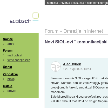
Evropska vesoljska agencija razvija svojo rak
Forum
»
Omrežja in internet
»
Novice
Novi SIOL-ovi "komunikacijsk
arhiv
Forum
mali oglasi
teme zadnjih 24h
AlecRyben
Članki
::
23. avg 2005, 15:54
Zaposlitve
Sem nov narocnik SiOL ovega ADSL paketa (
brskaj
zraven. Namrec, dobi se zelo zmogljiv g
Ostalo
precej drugih funkcij, ampak zal SIOL-ovci 
pravila
modemom.
Zato bi prosil koga ki pozna default root p
Zal stari default root:1234 od drugih Sagem r