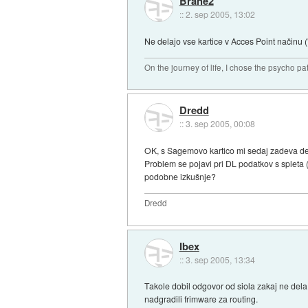
Brane2
::
2. sep 2005, 13:02
Ne delajo vse kartice v Acces Point načinu 
On the journey of life, I chose the psycho pa
Dredd
::
3. sep 2005, 00:08
OK, s Sagemovo kartico mi sedaj zadeva delu
Problem se pojavi pri DL podatkov s spleta (
podobne izkušnje?
Dredd
Ibex
::
3. sep 2005, 13:34
Takole dobil odgovor od siola zakaj ne dela
nadgradili frimware za routing.