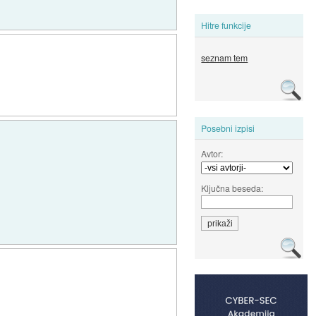
Hitre funkcije
seznam tem
Posebni izpisi
Avtor:
Ključna beseda: