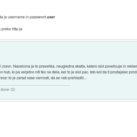
e da je username in password
user
 preko http-ja
i zravn. Naceloma je to prevelika, neugledna skatla, katero siol povelicuje in reklam
 hub, ki pa verjetno niti tko ne dela, ker to je siol pac. Isto kot da ti prodajalec 
ce: to je zarad vase varnosti, da se neb prehladili...
 done :O)