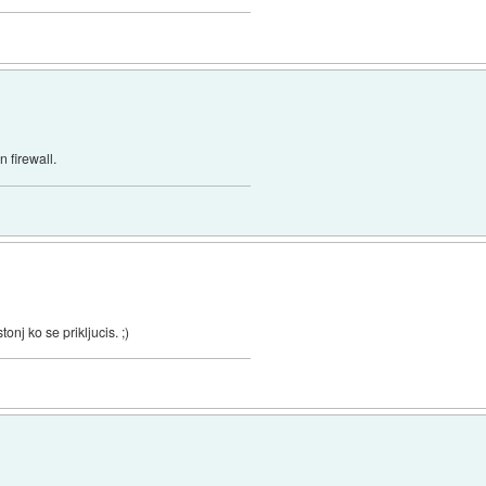
n firewall.
nj ko se prikljucis. ;)