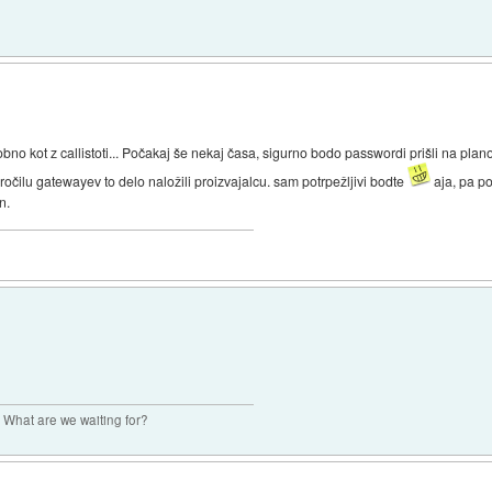
no kot z callistoti... Počakaj še nekaj časa, sigurno bodo passwordi prišli na plan
ročilu gatewayev to delo naložili proizvajalcu. sam potrpežljivi bodte
aja, pa po
n.
. What are we waiting for?