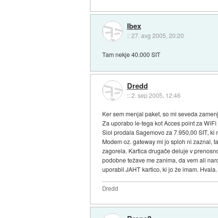
Ibex
::
27. avg 2005, 20:20
Tam nekje 40.000 SIT
Dredd
::
2. sep 2005, 12:46
Ker sem menjal paket, so mi seveda zamen
Za uporabo le-tega kot Acces point za WiFi
Siol prodala Sagemovo za 7.950,00 SIT, ki 
Modem oz. gateway mi jo sploh ni zaznal, tak
zagorela. Kartica drugače deluje v prenosno
podobne težave me zanima, da vem ali naro
uporabil JAHT kartico, ki jo že imam. Hvala.
Dredd