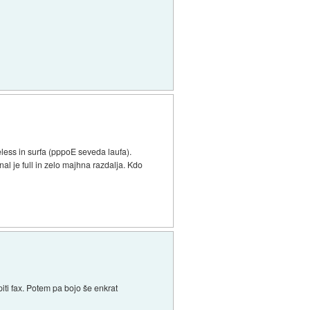
less in surfa (pppoE seveda laufa).
al je full in zelo majhna razdalja. Kdo
ti fax. Potem pa bojo še enkrat