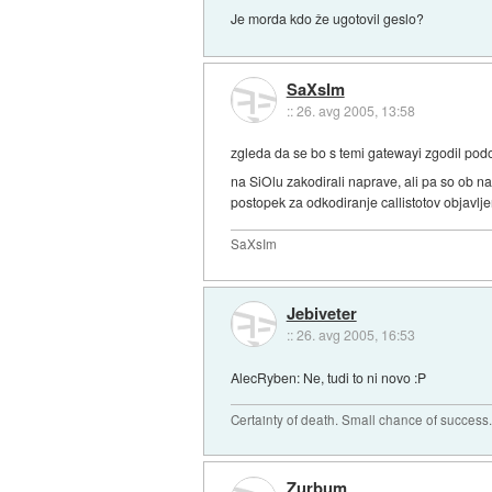
Je morda kdo že ugotovil geslo?
SaXsIm
::
26. avg 2005, 13:58
zgleda da se bo s temi gatewayi zgodil podob
na SiOlu zakodirali naprave, ali pa so ob na
postopek za odkodiranje callistotov objavlje
SaXsIm
Jebiveter
::
26. avg 2005, 16:53
AlecRyben: Ne, tudi to ni novo :P
Certainty of death. Small chance of success
Zurbum