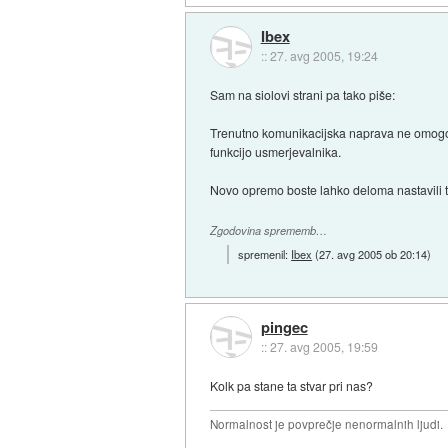
Ibex
::
27. avg 2005, 19:24
Sam na siolovi strani pa tako piše:
Trenutno komunikacijska naprava ne omogoča
funkcijo usmerjevalnika.
Novo opremo boste lahko deloma nastavili 
Zgodovina sprememb…
spremenil:
Ibex
(
27. avg 2005 ob 20:14
)
pingec
::
27. avg 2005, 19:59
Kolk pa stane ta stvar pri nas?
Normalnost je povprečje nenormalnih ljudi.