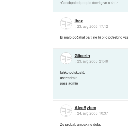
"Constipated people don't give a shit."
Ibex
::
23. avg 2005, 17:12
Bi malo počakal pa ti ne bi bilo potrebno vze
Glicerin
::
23. avg 2005, 21:48
lahko poiskusiš:
user:admin
pass:admin
AlecRyben
::
24. avg 2005, 10:37
Ze probal, ampak ne dela.