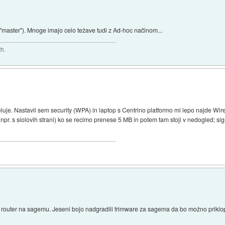
("master"). Mnoge imajo celo težave tudi z Ad-hoc načinom...
th.
je. Nastavil sem security (WPA) in laptop s Centrino platformo mi lepo najde Wire
npr. s siolovih strani) ko se recimo prenese 5 MB in potem tam stoji v nedogled; sign
 router na sagemu. Jeseni bojo nadgradili frimware za sagema da bo možno priklopi