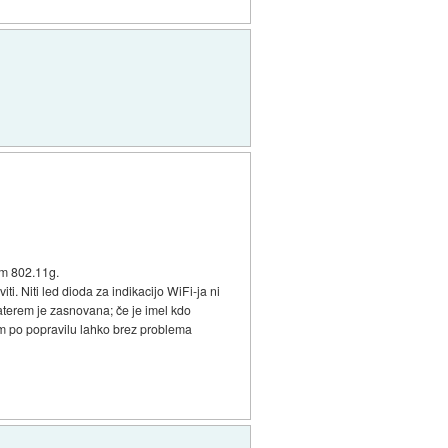
om 802.11g.
i. Niti led dioda za indikacijo WiFi-ja ni
katerem je zasnovana; če je imel kdo
m po popravilu lahko brez problema