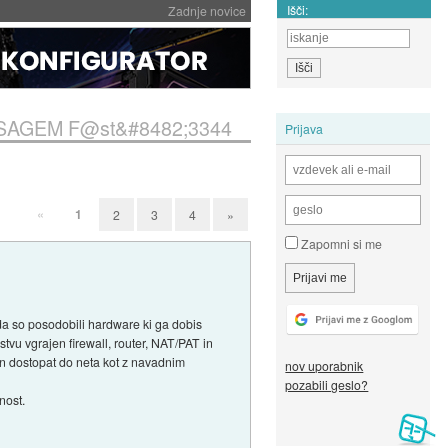
Išči:
Zadnje novice
-i) SAGEM F@st&#8482;3344
Prijava
«
1
2
3
4
»
Zapomni si me
a so posodobili hardware ki ga dobis
istvu vgrajen firewall, router, NAT/PAT in
 in dostopat do neta kot z navadnim
nov uporabnik
pozabili geslo?
nost.