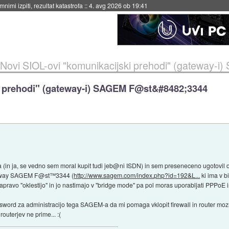
eto za večkratno uporabo
::
4. avg 2026 ob 19:41
Novi SIOL-ovi "komunikacijski prehodi" (gateway
i prehodi" (gateway-i) SAGEM F@st&#8482;3344
in ja, se vedno sem moral kupit tudi jeb@ni ISDN) in sem preseneceno ugotovil d
ateway SAGEM F@st™3344 (
http://www.sagem.com/index.php?id=192&L...
ki ima v b
napravo "oklestijo" in jo nastimajo v "bridge mode" pa pol moras uporabljati PPPoE
assword za administracijo tega SAGEM-a da mi pomaga vklopit firewall in router moz
outerjev ne prime... :(