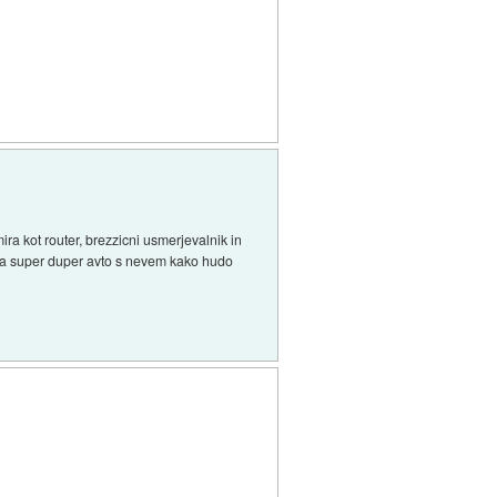
ira kot router, brezzicni usmerjevalnik in
proda super duper avto s nevem kako hudo