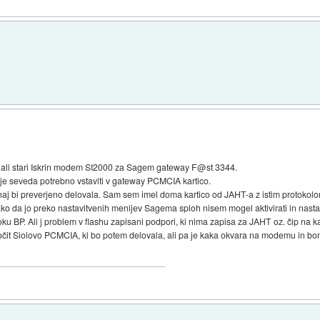
jali stari Iskrin modem SI2000 za Sagem gateway F@st 3344.
 je seveda potrebno vstaviti v gateway PCMCIA kartico.
naj bi preverjeno delovala. Sam sem imel doma kartico od JAHT-a z istim protokol
o da jo preko nastavitvenih menijev Sagema sploh nisem mogel aktivirati in nastavit
ku BP. Ali j problem v flashu zapisani podpori, ki nima zapisa za JAHT oz. čip na 
čit Siolovo PCMCIA, ki bo potem delovala, ali pa je kaka okvara na modemu in bo