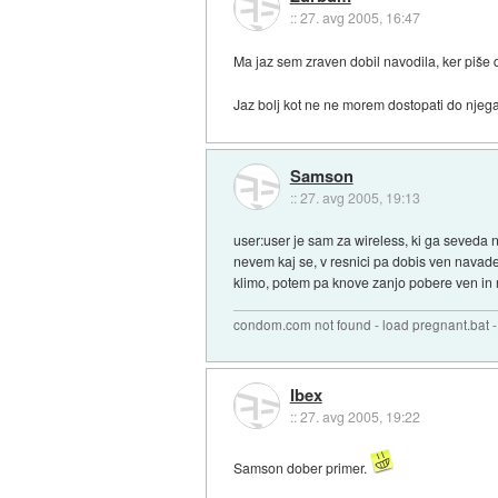
::
27. avg 2005, 16:47
Ma jaz sem zraven dobil navodila, ker piš
Jaz bolj kot ne ne morem dostopati do njega
Samson
::
27. avg 2005, 19:13
user:user je sam za wireless, ki ga seveda n
nevem kaj se, v resnici pa dobis ven navaden
klimo, potem pa knove zanjo pobere ven in re
condom.com not found - load pregnant.bat -
Ibex
::
27. avg 2005, 19:22
Samson dober primer.