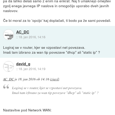
pa da lahko delaš samo z enim na enkrat. Naj ti umaknejo omejitev
zgolj enega javnega IP naslova in omogočijo uporabo dveh javnih
naslovov.
Če bi moral za to 'opcijo' kaj doplačati, ti bodo pa že sami povedali.
AC_DC
::
18. jan 2016, 14:16
Logiraj se v router, kjer se vzpostavi net povezava.
Imaš tam izbrano za wan tip povezave "dhcp" ali "static ip" ?
david_g
::
18. jan 2016, 14:19
AC_DC
je
18. jan 2016 ob 14:16
izjavil
:
Logiraj se v router, kjer se vzpostavi net povezava.
Imaš tam izbrano za wan tip povezave "dhcp" ali "static ip" ?
Nastavitve pod Network WAN: