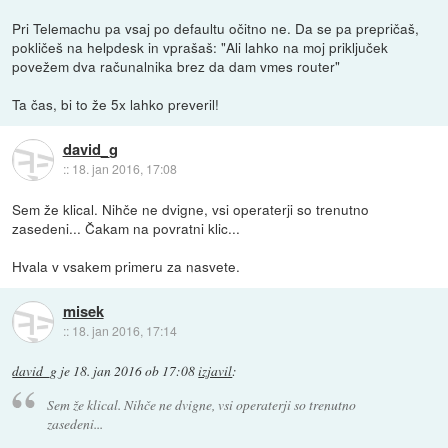
Pri Telemachu pa vsaj po defaultu očitno ne. Da se pa prepričaš,
pokličeš na helpdesk in vprašaš: "Ali lahko na moj priključek
povežem dva računalnika brez da dam vmes router"
Ta čas, bi to že 5x lahko preveril!
david_g
::
18. jan 2016, 17:08
Sem že klical. Nihče ne dvigne, vsi operaterji so trenutno
zasedeni... Čakam na povratni klic...
Hvala v vsakem primeru za nasvete.
misek
::
18. jan 2016, 17:14
david_g
je
18. jan 2016 ob 17:08
izjavil
:
Sem že klical. Nihče ne dvigne, vsi operaterji so trenutno
zasedeni...