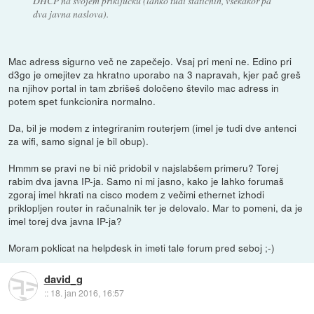
DHCP na svojem priključku (lahko tudi statičnih, vsekakor pa
dva javna naslova).
Mac adress sigurno več ne zapečejo. Vsaj pri meni ne. Edino pri
d3go je omejitev za hkratno uporabo na 3 napravah, kjer pač greš
na njihov portal in tam zbrišeš določeno število mac adress in
potem spet funkcionira normalno.
Da, bil je modem z integriranim routerjem (imel je tudi dve antenci
za wifi, samo signal je bil obup).
Hmmm se pravi ne bi nič pridobil v najslabšem primeru? Torej
rabim dva javna IP-ja. Samo ni mi jasno, kako je lahko forumaš
zgoraj imel hkrati na cisco modem z večimi ethernet izhodi
priklopljen router in računalnik ter je delovalo. Mar to pomeni, da je
imel torej dva javna IP-ja?
Moram poklicat na helpdesk in imeti tale forum pred seboj ;-)
david_g
::
18. jan 2016, 16:57