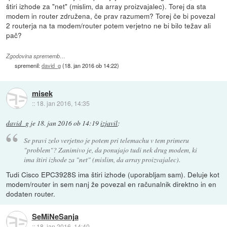
štiri izhode za "net" (mislim, da array proizvajalec). Torej da sta
modem in router združena, če prav razumem? Torej če bi povezal
2 routerja na ta modem/router potem verjetno ne bi bilo težav ali
pač?
Zgodovina sprememb…
spremenil:
david_g
(
18. jan 2016 ob 14:22
)
misek
::
18. jan 2016, 14:35
david_g
je
18. jan 2016 ob 14:19
izjavil
:
Se pravi zelo verjetno je potem pri telemachu v tem primeru
"problem"? Zanimivo je, da ponujajo tudi nek drug modem, ki
ima štiri izhode za "net" (mislim, da array proizvajalec).
Tudi Cisco EPC3928S ima štiri izhode (uporabljam sam). Deluje kot
modem/router in sem nanj že povezal en računalnik direktno in en
dodaten router.
SeMiNeSanja
::
18. jan 2016, 14:40