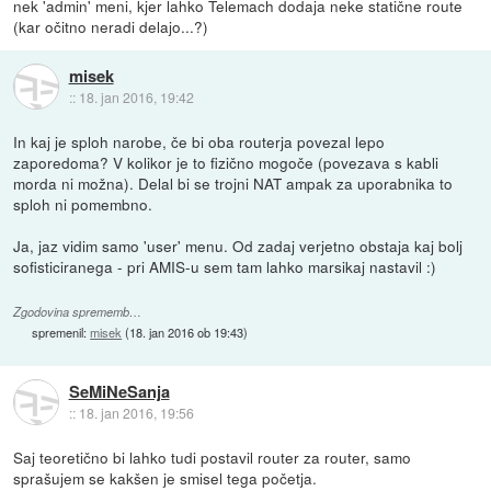
nek 'admin' meni, kjer lahko Telemach dodaja neke statične route
(kar očitno neradi delajo...?)
misek
::
18. jan 2016, 19:42
In kaj je sploh narobe, če bi oba routerja povezal lepo
zaporedoma? V kolikor je to fizično mogoče (povezava s kabli
morda ni možna). Delal bi se trojni NAT ampak za uporabnika to
sploh ni pomembno.
Ja, jaz vidim samo 'user' menu. Od zadaj verjetno obstaja kaj bolj
sofisticiranega - pri AMIS-u sem tam lahko marsikaj nastavil :)
Zgodovina sprememb…
spremenil:
misek
(
18. jan 2016 ob 19:43
)
SeMiNeSanja
::
18. jan 2016, 19:56
Saj teoretično bi lahko tudi postavil router za router, samo
sprašujem se kakšen je smisel tega početja.