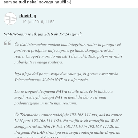
sem se tudi nekaj novega naučil ;-)
david_g
::
19. jan 2016, 11:52
SeMiNeSanja
je
18. jan 2016 ob 19:24
izjavil
:
Če tisti telemachov modem ima integriran router in ponuja več
portov za priključevanje naprav, ga lahko skonfiguriraš kot
router (mogoče mora to naresti Telemach). Tako potem ne rabiš
nabavljati še enega routerja.
Izza njega daš potem svoja dva routerja, ki gresta v svet preko
Telemachovega, ki dela NAT za tvojo mrežo.
Da se izogneš dvojnemu NAT-u bi bilo nice, če bi lahko na
svojih routerjih izklopil NAT in delal direktno z dvema
podomrežjema in statičnimi routami.
Če Telemachov router podeljuje 192.168.111.xxx, daš na router
LAN port 192.168.111.1/24. Na svojih dveh routerjih pa WAN
skonfiguriraš statični IP 192.168.111.10 in 192.168.111.20 na
drugemu. Na LAN strani pa oba svoja routerja nastaviš npr. na
10.0.1.1/24 in 10.0.2.1/24 na drugemu.