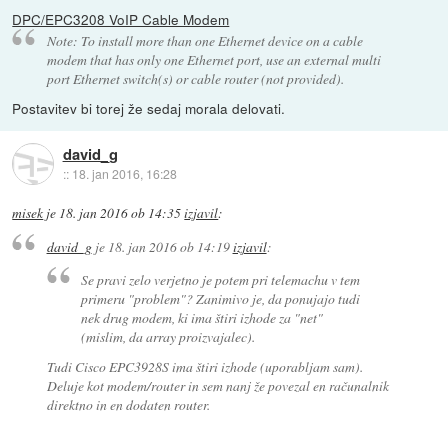
DPC/EPC3208 VoIP Cable Modem
Note: To install more than one Ethernet device on a cable
modem that has only one Ethernet port, use an external multi
port Ethernet switch(s) or cable router (not provided).
Postavitev bi torej že sedaj morala delovati.
david_g
::
18. jan 2016, 16:28
misek
je
18. jan 2016 ob 14:35
izjavil
:
david_g
je
18. jan 2016 ob 14:19
izjavil
:
Se pravi zelo verjetno je potem pri telemachu v tem
primeru "problem"? Zanimivo je, da ponujajo tudi
nek drug modem, ki ima štiri izhode za "net"
(mislim, da array proizvajalec).
Tudi Cisco EPC3928S ima štiri izhode (uporabljam sam).
Deluje kot modem/router in sem nanj že povezal en računalnik
direktno in en dodaten router.