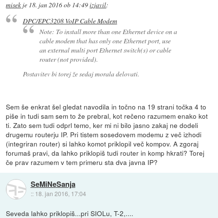
misek
je
18. jan 2016 ob 14:49
izjavil
:
DPC/EPC3208 VoIP Cable Modem
Note: To install more than one Ethernet device on a
cable modem that has only one Ethernet port, use
an external multi port Ethernet switch(s) or cable
router (not provided).
Postavitev bi torej že sedaj morala delovati.
Sem še enkrat šel gledat navodila in točno na 19 strani točka 4 to
piše in tudi sam sem to že prebral, kot rečeno razumem enako kot
ti. Zato sem tudi odprl temo, ker mi ni bilo jasno zakaj ne dodeli
drugemu routerju IP. Pri tistem sosedovem modemu z več izhodi
(integriran router) si lahko komot priklopil več kompov. A zgoraj
forumaš pravi, da lahko priklopiš tudi router in komp hkrati? Torej
če prav razumem v tem primeru sta dva javna IP?
SeMiNeSanja
::
18. jan 2016, 17:04
Seveda lahko priklopiš...pri SIOLu, T-2,....