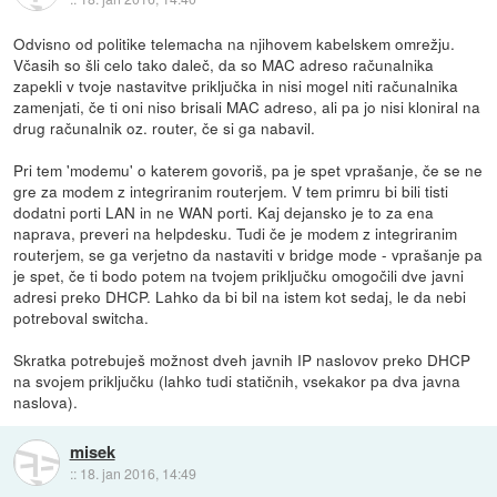
Odvisno od politike telemacha na njihovem kabelskem omrežju.
Včasih so šli celo tako daleč, da so MAC adreso računalnika
zapekli v tvoje nastavitve priključka in nisi mogel niti računalnika
zamenjati, če ti oni niso brisali MAC adreso, ali pa jo nisi kloniral na
drug računalnik oz. router, če si ga nabavil.
Pri tem 'modemu' o katerem govoriš, pa je spet vprašanje, če se ne
gre za modem z integriranim routerjem. V tem primru bi bili tisti
dodatni porti LAN in ne WAN porti. Kaj dejansko je to za ena
naprava, preveri na helpdesku. Tudi če je modem z integriranim
routerjem, se ga verjetno da nastaviti v bridge mode - vprašanje pa
je spet, če ti bodo potem na tvojem priključku omogočili dve javni
adresi preko DHCP. Lahko da bi bil na istem kot sedaj, le da nebi
potreboval switcha.
Skratka potrebuješ možnost dveh javnih IP naslovov preko DHCP
na svojem priključku (lahko tudi statičnih, vsekakor pa dva javna
naslova).
misek
::
18. jan 2016, 14:49