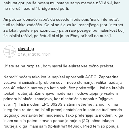
nabutat gor, pa še potem mu ostane samo metoda z VLAN-i, ker
ne moreš 'razdreti' bridge med porti.
Ampak za 'domačo rabo', da sosedom odstopiš 'malo interneta',
tudi to lahko zadošča. Če bi se šlo za kaj resnejšega (npr. internet
za lokal, goste v penzionu,....) pa bi raje posegel po malenkost bolj
fleksibilni rešitvi, pa četudi bi si jo na Ebay priboril na aukciji.
david_g
::
19. jan 2016, 11:41
Uf ste se pa razpisal, bom moral še enkrat vse točno prebrat.
Narediti hočem tako kot je napisal uporabnik ACDC. Zaporedna
vezava ni smiselna (problem cevi - novo štemanje, velika razdalja
cca 40 tekočih metrov po kotih sob, čez podstrešje... žal na krajnih
točkah routerja). Zamenjavo modema mi odsvetujejo (v vsakem
primeru bi plačal zamejavo, ker ni tehničnih napak z "njigove
strani"). Tisti modem EPC 3928S s štirimi ethernet izhodi, ki ima
integriran router, naj bi bil precej nestabilen in zato se tudi menda
izogibajo postavitvi teh modemov. Tako preferijajo ta modem, ki ga
imam sam in potem zraven ponudijo najem (2€) točno takega
routerja ki ga imam sam (tp-link wr1043nd). Pred tem so ponujali