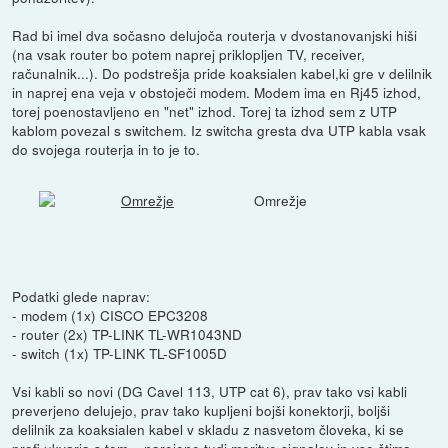
Rad bi imel dva sočasno delujoča routerja v dvostanovanjski hiši
(na vsak router bo potem naprej priklopljen TV, receiver,
računalnik...). Do podstrešja pride koaksialen kabel,ki gre v delilnik
in naprej ena veja v obstoječi modem. Modem ima en Rj45 izhod,
torej poenostavljeno en "net" izhod. Torej ta izhod sem z UTP
kablom povezal s switchem. Iz switcha gresta dva UTP kabla vsak
do svojega routerja in to je to.
Omrežje
Podatki glede naprav:
- modem (1x) CISCO EPC3208
- router (2x) TP-LINK TL-WR1043ND
- switch (1x) TP-LINK TL-SF1005D
Vsi kabli so novi (DG Cavel 113, UTP cat 6), prav tako vsi kabli
preverjeno delujejo, prav tako kupljeni bojši konektorji, boljši
delilnik za koaksialen kabel v skladu z nasvetom človeka, ki se