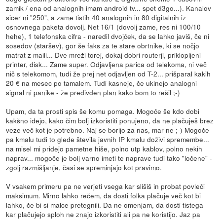
zamik / ena od analognih imam android tv... spet d3go...). Kanalov
sicer ni "250", a zame tistih 40 analognih in 80 digitalnih iz
osnovnega paketa dovolj. Net 16/1 (dovolj zame, res ni 100/10
hehe), 1 telefonska cifra - naredil dvojček, da se lahko javiš, če ni
sosedov (staršev), gor še faks za te stare obrtnike, ki se nočjo
matrat z maili... Dve mreži torej, dokaj dobri routerji, priklopljeni
printer, disk... Zame super. Odjavljena parica od telekoma, ni več
nič s telekomom, tudi že prej net odjavljen od T-2... prišparal kakih
20 € na mesec po tamalem. Tudi kasneje, če ukinejo analogni
signal ni panike - že predivden plan kako bom to rešil ;-)
Upam, da ta prosti spis še komu pomaga. Mogoče še kdo dobi
kakšno idejo, kako čim bolj izkoristiti ponujeno, da ne plačuješ brez
veze več kot je potrebno. Naj se borijo za nas, mar ne ;-) Mogoče
pa kmalu tudi to glede števila javnih IP kmalu doživi spremembe...
na misel mi pridejo pametne hiše, polno utp kablov, polno nekih
naprav... mogoče je bolj varno imeti te naprave tudi tako "ločene" -
zgolj razmišljanje, časi se spreminjajo kot pravimo.
V vsakem primeru pa ne verjeti vsega kar slišiš in probat povleči
maksimum. Mirno lahko rečem, da dosti folka plačuje več kot bi
lahko, če bi si malce pretegnili. Da ne omenjam, da dosti tistega
kar plačujejo sploh ne znajo izkoristiti ali pa ne koristijo. Jaz pa