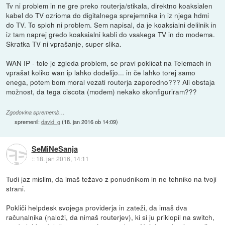
Tv ni problem in ne gre preko routerja/stikala, direktno koaksialen
kabel do TV ozrioma do digitalnega sprejemnika in iz njega hdmi
do TV. To sploh ni problem. Sem napisal, da je koaksialni delilnik in
iz tam naprej gredo koaksialni kabli do vsakega TV in do modema.
Skratka TV ni vprašanje, super slika.
WAN IP - tole je zgleda problem, se pravi poklicat na Telemach in
vprašat koliko wan ip lahko dodelijo... in če lahko torej samo
enega, potem bom moral vezati routerja zaporedno??? Ali obstaja
možnost, da tega ciscota (modem) nekako skonfiguriram???
Zgodovina sprememb…
spremenil:
david_g
(
18. jan 2016 ob 14:09
)
SeMiNeSanja
::
18. jan 2016, 14:11
Tudi jaz mislim, da imaš težavo z ponudnikom in ne tehniko na tvoji
strani.
Pokliči helpdesk svojega providerja in zateži, da imaš dva
računalnika (naloži, da nimaš routerjev), ki si ju priklopil na switch,