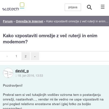
☰
Forum
»
Omrežja in internet
»
Kako vzpostaviti omrežje z več ruterji in enim modemom?
Kako vzpostaviti omrežje z več ruterji in enim
modemom?
«
1
2
»
david_g
::
18. jan 2016, 13:53
Pozdravljeni!
Prebral sem si več tukajšnjih vodičev oziroma tem o postavljanju
omrežji, nastavitvah..., vendar mi še vedno ne uspe vzpostaviti na
prvi pogled relativno enostavne stvari (glej fotko za boljšo
ponazoritev).