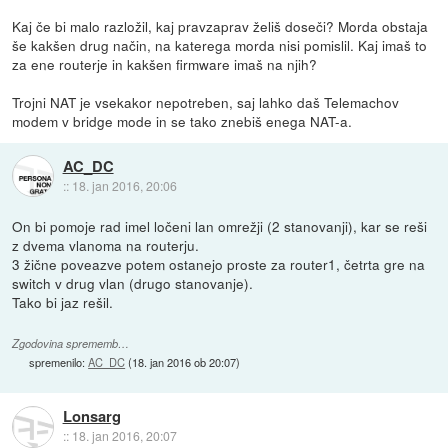
Kaj če bi malo razložil, kaj pravzaprav želiš doseči? Morda obstaja
še kakšen drug način, na katerega morda nisi pomislil. Kaj imaš to
za ene routerje in kakšen firmware imaš na njih?
Trojni NAT je vsekakor nepotreben, saj lahko daš Telemachov
modem v bridge mode in se tako znebiš enega NAT-a.
AC_DC
::
18. jan 2016, 20:06
On bi pomoje rad imel ločeni lan omrežji (2 stanovanji), kar se reši
z dvema vlanoma na routerju.
3 žične poveazve potem ostanejo proste za router1, četrta gre na
switch v drug vlan (drugo stanovanje).
Tako bi jaz rešil.
Zgodovina sprememb…
spremenilo:
AC_DC
(
18. jan 2016 ob 20:07
)
Lonsarg
::
18. jan 2016, 20:07