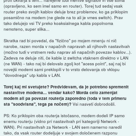
profi ukvarja s tem... narejene tudi meritve signalov in vse štima
(opravljeno, ko sem imel samo en router). Torej tud sedaj vsak
router preko svojih kablov deluje brez problemov, ko ga priklopim
posamično na modem (ne glede na to ali je vmes switch). Prav
tako delujejo vsi TV preko koaksialnega kabla popolnoma
nemoteno, super slika...
Skratka rad bi povedal, da "fizično" po mojem mnenju ni nič
narobe, razen morda v napačnih napravah ali njihovih nastavitvah
(možno tudi v vrstnem redu naprav ali napačnih povezav kablov...).
Zadeva ne deluje niti, če kable iz switcha vtaknem direktno v LAN
(ne WAN) - tako naj bi delovalo zgolj kot "acess point", saj naj bi
novejši modemi sami preklopili v to vrsto delovanja ob vklopu
"dovodnega" utp kabla v LAN.
Torej kaj mi svetujete? Predvidevam, da je potrebno spremenit
nastavitve modema... vendar kako? Morda celo zamenjat
modem ali pa povezat routerja zaporedno (toda v tem primeru
Vsi nasveti dobrodošli.
sta "soodvisna", tega pa nočem)?
PS: Ko priklopim oba routerja istočasno, modem dodeli IP samo
enemu routerju (vidno pri nastavitvah pri kategoriji Network -
WAN). Pri nastavitvah za Network - LAN sem namerno naredil
tako, da vsak router dodeljuje v svojem določenem razponu