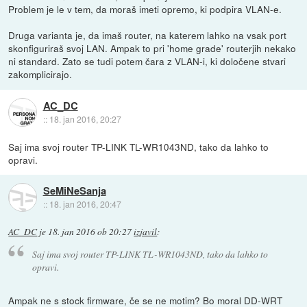
Problem je le v tem, da moraš imeti opremo, ki podpira VLAN-e.
Druga varianta je, da imaš router, na katerem lahko na vsak port
skonfiguriraš svoj LAN. Ampak to pri 'home grade' routerjih nekako
ni standard. Zato se tudi potem čara z VLAN-i, ki določene stvari
zakomplicirajo.
AC_DC
::
18. jan 2016, 20:27
Saj ima svoj router TP-LINK TL-WR1043ND, tako da lahko to
opravi.
SeMiNeSanja
::
18. jan 2016, 20:47
AC_DC
je
18. jan 2016 ob 20:27
izjavil
:
Saj ima svoj router TP-LINK TL-WR1043ND, tako da lahko to
opravi.
Ampak ne s stock firmware, če se ne motim? Bo moral DD-WRT