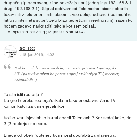
drugačen ip napravam, ki se povežejo nanj (eden ima 192.168.3.1,
drugi 192.168.2.1). Signal dobivam od Telemacha, sicer nobenih
težav niti z telefonom, niti faksom... vse deluje odlično (tudi meritve
hitrosti interneta super, zelo blizu teoretičnim vrednostim), razen ko
hočem zadevo nadgraditi takole kot sem opisal...
spremenil:
david_g
(
18. jan 2016 ob 14:04
)
AC_DC
::
18. jan 2016, 14:02
Rad bi imel dva sočasno delujoča routerja v dvostanovanjski
hiši (na vsak
modem
bo potem naprej priklopljen TV, receiver,
računalnik...)
Tu si mislil routerja ?
Da gre tv preko routerja/stikala ni tako enostavno
Amis TV
komunikator za usmerjevalnikom
.
Koliko wan ipjev lahko hkrati dodeli Telemach ? Ker sedaj kaže, da
2 (2 routerja) ne more.
Enega od obeh routerjev boš moral uporabiti za glavnega.