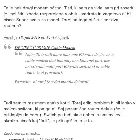
To je nek drugi modem očitno. Tisti, ki sem ga videl sam pri sosedu
je imel štiri izhode razporejene v obliki kvadrata in zagotovo ni bil
cisco. Super hvala za model. Torej na tega bi šla ziher dva
routerja?
misek
je
18. jan 2016 ob 14:49
izjavil
:
DPC/EPC3208 VoIP Cable Modem
Note: To install more than one Ethernet device on a
cable modem that has only one Ethernet port, use
an external multi port Ethernet switch(s) or cable
router (not provided).
Postavitev bi torej že sedaj morala delovati.
Tudi sam to razumem enako kot ti. Torej edini problem bi bil lahko v
mojem switchu, ki pa ga ni. Saj posamično router deluje (če je
priklopljen le eden). Switch pa tudi nima nobenih nastavitev...
skratka nimaš kaj "falit", le priklopiš in to je to.
Zgodovina sprememb…
spremenil:
david_g
(
18. jan 2016 ob 16:31
)