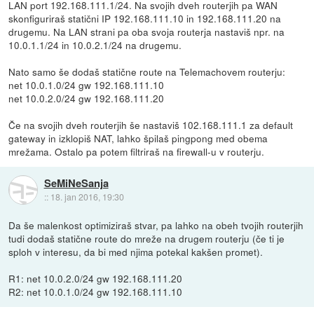
LAN port 192.168.111.1/24. Na svojih dveh routerjih pa WAN
skonfiguriraš statični IP 192.168.111.10 in 192.168.111.20 na
drugemu. Na LAN strani pa oba svoja routerja nastaviš npr. na
10.0.1.1/24 in 10.0.2.1/24 na drugemu.
Nato samo še dodaš statične route na Telemachovem routerju:
net 10.0.1.0/24 gw 192.168.111.10
net 10.0.2.0/24 gw 192.168.111.20
Če na svojih dveh routerjih še nastaviš 102.168.111.1 za default
gateway in izklopiš NAT, lahko špilaš pingpong med obema
mrežama. Ostalo pa potem filtriraš na firewall-u v routerju.
SeMiNeSanja
::
18. jan 2016, 19:30
Da še malenkost optimiziraš stvar, pa lahko na obeh tvojih routerjih
tudi dodaš statične route do mreže na drugem routerju (če ti je
sploh v interesu, da bi med njima potekal kakšen promet).
R1: net 10.0.2.0/24 gw 192.168.111.20
R2: net 10.0.1.0/24 gw 192.168.111.10