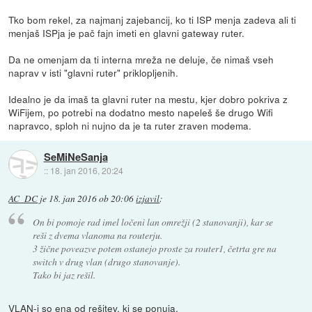
Tko bom rekel, za najmanj zajebancij, ko ti ISP menja zadeva ali ti
menjaš ISPja je pač fajn imeti en glavni gateway ruter.
Da ne omenjam da ti interna mreža ne deluje, če nimaš vseh
naprav v isti "glavni ruter" priklopljenih.
Idealno je da imaš ta glavni ruter na mestu, kjer dobro pokriva z
WiFijem, po potrebi na dodatno mesto napeleš še drugo Wifi
napravco, sploh ni nujno da je ta ruter zraven modema.
SeMiNeSanja
::
18. jan 2016, 20:24
AC_DC
je
18. jan 2016 ob 20:06
izjavil
:
On bi pomoje rad imel ločeni lan omrežji (2 stanovanji), kar se
reši z dvema vlanoma na routerju.
3 žične poveazve potem ostanejo proste za router1, četrta gre na
switch v drug vlan (drugo stanovanje).
Tako bi jaz rešil.
VLAN-i so ena od rešitev, ki se ponuja.