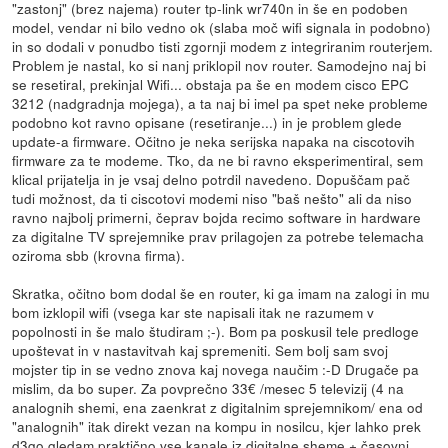
"zastonj" (brez najema) router tp-link wr740n in še en podoben
model, vendar ni bilo vedno ok (slaba moč wifi signala in podobno)
in so dodali v ponudbo tisti zgornji modem z integriranim routerjem.
Problem je nastal, ko si nanj priklopil nov router. Samodejno naj bi
se resetiral, prekinjal Wifi... obstaja pa še en modem cisco EPC
3212 (nadgradnja mojega), a ta naj bi imel pa spet neke probleme
podobno kot ravno opisane (resetiranje...) in je problem glede
update-a firmware. Očitno je neka serijska napaka na ciscotovih
firmware za te modeme. Tko, da ne bi ravno eksperimentiral, sem
klical prijatelja in je vsaj delno potrdil navedeno. Dopuščam pač
tudi možnost, da ti ciscotovi modemi niso "baš nešto" ali da niso
ravno najbolj primerni, čeprav bojda recimo software in hardware
za digitalne TV sprejemnike prav prilagojen za potrebe telemacha
oziroma sbb (krovna firma).
Skratka, očitno bom dodal še en router, ki ga imam na zalogi in mu
bom izklopil wifi (vsega kar ste napisali itak ne razumem v
popolnosti in še malo študiram ;-). Bom pa poskusil tele predloge
upoštevat in v nastavitvah kaj spremeniti. Sem bolj sam svoj
mojster tip in se vedno znova kaj novega naučim :-D Drugače pa
mislim, da bo super. Za povprečno 33€ /mesec 5 televizij (4 na
analognih shemi, ena zaenkrat z digitalnim sprejemnikom/ ena od
"analognih" itak direkt vezan na kompu in nosilcu, kjer lahko prek
d3go gledam praktično vse kanale iz digitalne sheme + časovni