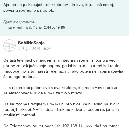
Aja, pa ne potrebuješ treh routerjev - ta dva, ki ju imaš sedaj,
poveži zaporedno pa bo ok.
Zgodovina sprememb…
spremenil:
misek
(
18. jan 2016 ob 19:19
)
SeMiNeSanja
::
18. jan 2016, 19:24
Če tisti telemachov modem ima integriran router in ponuja več
portov za priključevanje naprav, ga lahko skonfiguriraš kot router
(mogoče mora to naresti Telemach). Tako potem ne rabiš nabavljati
še enega routerja.
Izza njega daš potem svoja dva routerja, ki gresta v svet preko
Telemachovega, ki dela NAT za tvojo mrežo.
Da se izogneš dvojnemu NAT-u bi bilo nice, če bi lahko na svojih
routerjih izklopil NAT in delal direktno z dvema podomrežjema in
statičnimi routami.
Če Telemachov router podeljuje 192.168.111.xxx, daš na router