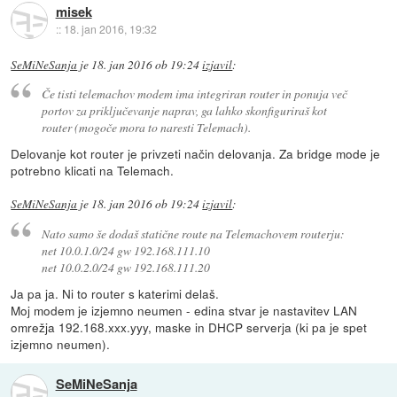
misek
::
18. jan 2016, 19:32
SeMiNeSanja
je
18. jan 2016 ob 19:24
izjavil
:
Če tisti telemachov modem ima integriran router in ponuja več
portov za priključevanje naprav, ga lahko skonfiguriraš kot
router (mogoče mora to naresti Telemach).
Delovanje kot router je privzeti način delovanja. Za bridge mode je
potrebno klicati na Telemach.
SeMiNeSanja
je
18. jan 2016 ob 19:24
izjavil
:
Nato samo še dodaš statične route na Telemachovem routerju:
net 10.0.1.0/24 gw 192.168.111.10
net 10.0.2.0/24 gw 192.168.111.20
Ja pa ja. Ni to router s katerimi delaš.
Moj modem je izjemno neumen - edina stvar je nastavitev LAN
omrežja 192.168.xxx.yyy, maske in DHCP serverja (ki pa je spet
izjemno neumen).
SeMiNeSanja