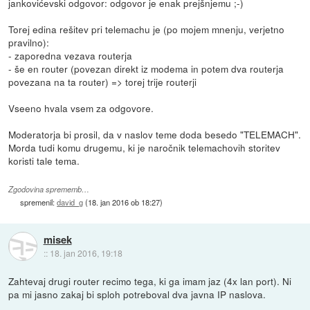
jankovićevski odgovor: odgovor je enak prejšnjemu ;-)
Torej edina rešitev pri telemachu je (po mojem mnenju, verjetno
pravilno):
- zaporedna vezava routerja
- še en router (povezan direkt iz modema in potem dva routerja
povezana na ta router) => torej trije routerji
Vseeno hvala vsem za odgovore.
Moderatorja bi prosil, da v naslov teme doda besedo "TELEMACH".
Morda tudi komu drugemu, ki je naročnik telemachovih storitev
koristi tale tema.
Zgodovina sprememb…
spremenil:
david_g
(
18. jan 2016 ob 18:27
)
misek
::
18. jan 2016, 19:18
Zahtevaj drugi router recimo tega, ki ga imam jaz (4x lan port). Ni
pa mi jasno zakaj bi sploh potreboval dva javna IP naslova.