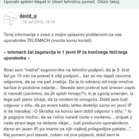
Uporabi spletni klepet in izberi tehnično pomoč. Odziv takoj.
david_g
::
18. jan 2016, 18:18
Torej informacije v zvezi z mojim opisanim problemom za vse
uporabnike TELEMACH (morda komu koristi):
=
telemach žal zagotavlja le 1 javni IP za končnega fizičnega
=
uporabnika
Sicer sem "matral" sogovornika na tehnični podpori, da je 3- krat
šel po 10 min na posvet k višji podpori... ker so mu dajali neumne
odgovore, da se me pač znebijo. Da je to odvisno od moje mrežne
kartice in podobne oslarije... Seveda sem prebral tudi izrecen zapis
iz navodil (zanimivo, da jih sploh nimajo?!), ki je zgoraj omenjen. Iz
tega pač jasno izhaja, da ta modem to omogoča. Dobil sem tudi
odgovor v stilu, da po enem kablu lahko dodelijo samo en javni IP
in še marsikaj :-D Skratka na koncu sem dobil odgovor v stilu: " to
je pogojno možno, da se ročno naredi route v modemu... ampak z
naše strani tega ne delamo nikjer... tudi poslovnim uporabnikom
damo en javen IP, pa imamo za njih najbolj prilagodljive pakete...".
Kaj pomeni prvi stavek, noben ne zna pojasnit, dobil sem le