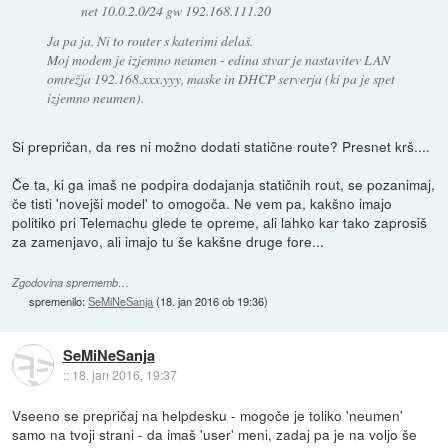
net 10.0.2.0/24 gw 192.168.111.20
Ja pa ja. Ni to router s katerimi delaš.
Moj modem je izjemno neumen - edina stvar je nastavitev LAN
omrežja 192.168.xxx.yyy, maske in DHCP serverja (ki pa je spet
izjemno neumen).
Si prepričan, da res ni možno dodati statične route? Presnet krš....
Če ta, ki ga imaš ne podpira dodajanja statičnih rout, se pozanimaj,
če tisti 'novejši model' to omogoča. Ne vem pa, kakšno imajo
politiko pri Telemachu glede te opreme, ali lahko kar tako zaprosiš
za zamenjavo, ali imajo tu še kakšne druge fore...
Zgodovina sprememb…
spremenilo:
SeMiNeSanja
(
18. jan 2016 ob 19:36
)
SeMiNeSanja
::
18. jan 2016, 19:37
Vseeno se prepričaj na helpdesku - mogoče je toliko 'neumen'
samo na tvoji strani - da imaš 'user' meni, zadaj pa je na voljo še