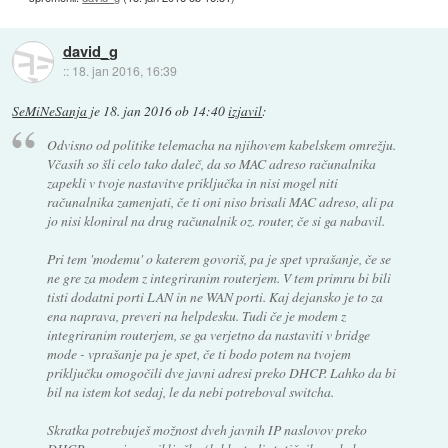
david_g
::
18. jan 2016, 16:39
SeMiNeSanja
je
18. jan 2016 ob 14:40
izjavil
:
Odvisno od politike telemacha na njihovem kabelskem omrežju.
Včasih so šli celo tako daleč, da so MAC adreso računalnika
zapekli v tvoje nastavitve priključka in nisi mogel niti
računalnika zamenjati, če ti oni niso brisali MAC adreso, ali pa
jo nisi kloniral na drug računalnik oz. router, če si ga nabavil.
Pri tem 'modemu' o katerem govoriš, pa je spet vprašanje, če se
ne gre za modem z integriranim routerjem. V tem primru bi bili
tisti dodatni porti LAN in ne WAN porti. Kaj dejansko je to za
ena naprava, preveri na helpdesku. Tudi če je modem z
integriranim routerjem, se ga verjetno da nastaviti v bridge
mode - vprašanje pa je spet, če ti bodo potem na tvojem
priključku omogočili dve javni adresi preko DHCP. Lahko da bi
bil na istem kot sedaj, le da nebi potreboval switcha.
Skratka potrebuješ možnost dveh javnih IP naslovov preko