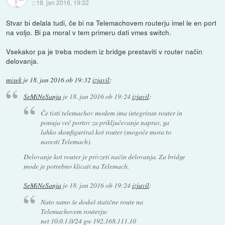
::
18. jan 2016, 19:32
Stvar bi delala tudi, če bi na Telemachovem routerju imel le en port
na voljo. Bi pa moral v tem primeru dati vmes switch.
Vsekakor pa je treba modem iz bridge prestaviti v router način
delovanja.
misek
je
18. jan 2016 ob 19:32
izjavil
:
SeMiNeSanja
je
18. jan 2016 ob 19:24
izjavil
:
Če tisti telemachov modem ima integriran router in
ponuja več portov za priključevanje naprav, ga
lahko skonfiguriraš kot router (mogoče mora to
naresti Telemach).
Delovanje kot router je privzeti način delovanja. Za bridge
mode je potrebno klicati na Telemach.
SeMiNeSanja
je
18. jan 2016 ob 19:24
izjavil
:
Nato samo še dodaš statične route na
Telemachovem routerju:
net 10.0.1.0/24 gw 192.168.111.10