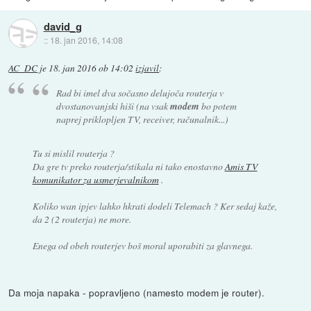
david_g
::
18. jan 2016, 14:08
AC_DC
je
18. jan 2016 ob 14:02
izjavil
:
Rad bi imel dva sočasno delujoča routerja v
dvostanovanjski hiši (na vsak
modem
bo potem
naprej priklopljen TV, receiver, računalnik...)
Tu si mislil routerja ?
Da gre tv preko routerja/stikala ni tako enostavno
Amis TV
komunikator za usmerjevalnikom
.
Koliko wan ipjev lahko hkrati dodeli Telemach ? Ker sedaj kaže,
da 2 (2 routerja) ne more.
Enega od obeh routerjev boš moral uporabiti za glavnega.
Da moja napaka - popravljeno (namesto modem je router).