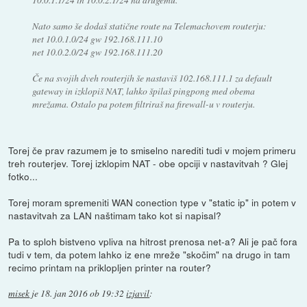
Nato samo še dodaš statične route na Telemachovem routerju:
net 10.0.1.0/24 gw 192.168.111.10
net 10.0.2.0/24 gw 192.168.111.20
Če na svojih dveh routerjih še nastaviš 102.168.111.1 za default
gateway in izklopiš NAT, lahko špilaš pingpong med obema
mrežama. Ostalo pa potem filtriraš na firewall-u v routerju.
Torej če prav razumem je to smiselno narediti tudi v mojem primeru
treh routerjev. Torej izklopim NAT - obe opciji v nastavitvah ? Glej
fotko...
Torej moram spremeniti WAN conection type v "static ip" in potem v
nastavitvah za LAN naštimam tako kot si napisal?
Pa to sploh bistveno vpliva na hitrost prenosa net-a? Ali je pač fora
tudi v tem, da potem lahko iz ene mreže "skočim" na drugo in tam
recimo printam na priklopljen printer na router?
misek
je
18. jan 2016 ob 19:32
izjavil
: