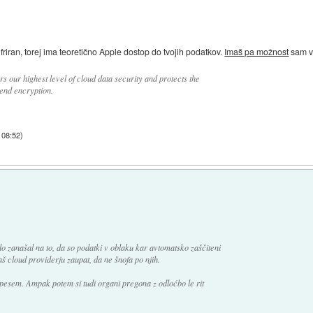
friran, torej ima teoretično Apple dostop do tvojih podatkov.
Imaš pa možnost
sam vk
s our highest level of cloud data security and protects the
-end encryption.
 08:52
)
do zanašal na to, da so podatki v oblaku kar avtomatsko zaščiteni
 cloud providerju zaupat, da ne šnofa po njih.
pesem. Ampak potem si tudi organi pregona z odloćbo le rit