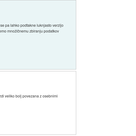
 se pa lahko podtakne luknjasto verzijo
gnemo množičnemu zbiranju podatkov
e zdi veliko bolj povezana z osebnimi