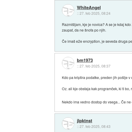
WhiteAngel
::
27. feb 2025, 08:24
Razmišljam, kje je novica? A se je kdaj kd
zaupat, da ne šnofa po njih.
Če imaš e2e encryption, je seveda druga pe
bm1973
::
27. feb 2025, 08:37
Kdo pa kriptira podatke, preden jih pošlje v
Oz. ali kje obstaja kak programček, ki ti bo, 
Nekdo ima vedno dostop do vsega... Če ne d
jlpktnst
::
27. feb 2025, 08:43