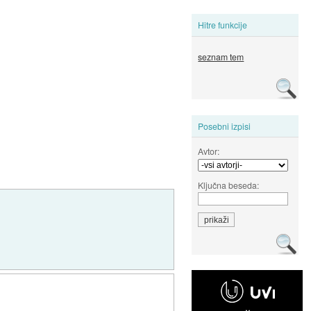
Hitre funkcije
seznam tem
Posebni izpisi
Avtor:
Ključna beseda: