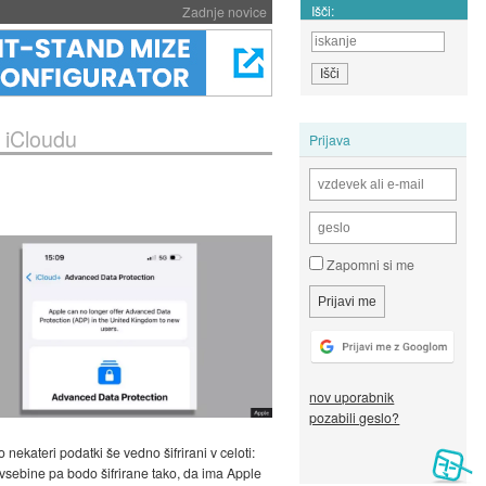
Išči:
Zadnje novice
v iCloudu
Prijava
Zapomni si me
nov uporabnik
pozabili geslo?
 nekateri podatki še vedno šifrirani v celoti:
 vsebine pa bodo šifrirane tako, da ima Apple