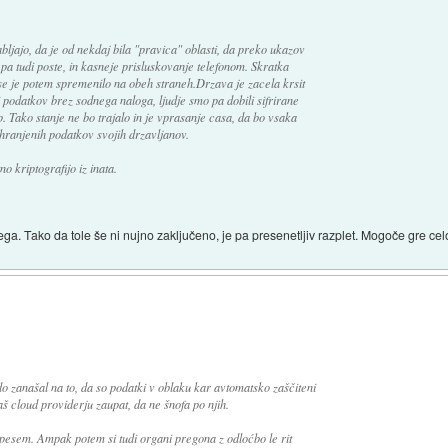
bljajo, da je od nekdaj bila "pravica" oblasti, da preko ukazov
pa tudi poste, in kasneje prisluskovanje telefonom. Skratka
se je potem spremenilo na obeh straneh.Drzava je zacela krsit
podatkov brez sodnega naloga, ljudje smo pa dobili sifrirane
 Tako stanje ne bo trajalo in je vprasanje casa, da bo vsaka
hranjenih podatkov svojih drzavljanov.
o kriptografijo iz inata.
a. Tako da tole še ni nujno zaključeno, je pa presenetljiv razplet. Mogoče gre ce
do zanašal na to, da so podatki v oblaku kar avtomatsko zaščiteni
 cloud providerju zaupat, da ne šnofa po njih.
pesem. Ampak potem si tudi organi pregona z odloćbo le rit