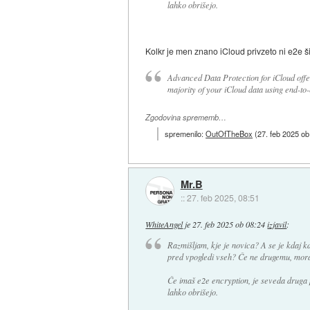
lahko obrišejo.
Kolkr je men znano iCloud privzeto ni e2e ši
Advanced Data Protection for iCloud offer
majority of your iCloud data using end-to
Zgodovina sprememb…
spremenilo:
OutOfTheBox
(
27. feb 2025 ob
Mr.B
::
27. feb 2025, 08:51
WhiteAngel
je
27. feb 2025 ob 08:24
izjavil
:
Razmišljam, kje je novica? A se je kdaj k
pred vpogledi vseh? Če ne drugemu, moraš
Če imaš e2e encryption, je seveda druga 
lahko obrišejo.