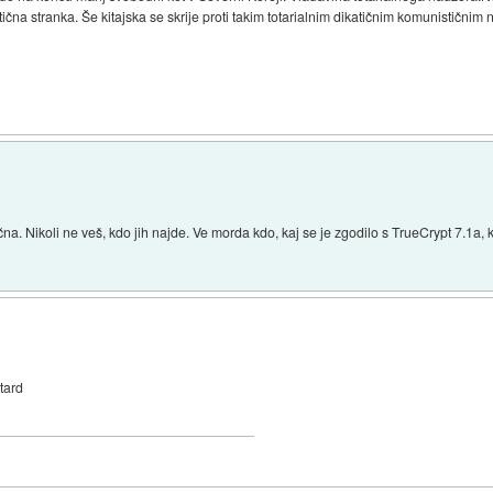
na stranka. Še kitajska se skrije proti takim totarialnim dikatičnim komunističnim 
a. Nikoli ne veš, kdo jih najde. Ve morda kdo, kaj se je zgodilo s TrueCrypt 7.1a, ki
etard