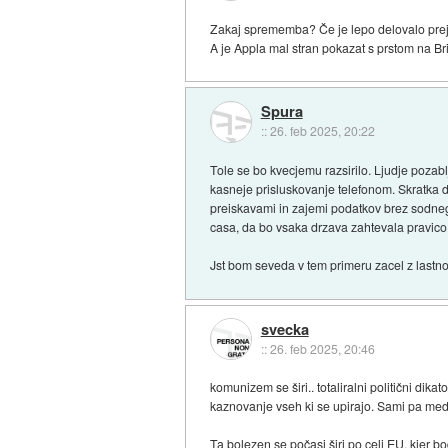
Zakaj sprememba? Če je lepo delovalo prej
A je Appla mal stran pokazat s prstom na B
Spura
::
26. feb 2025, 20:22
Tole se bo kvecjemu razsirilo. Ljudje pozabl
kasneje prisluskovanje telefonom. Skratka 
preiskavami in zajemi podatkov brez sodnega
casa, da bo vsaka drzava zahtevala pravico
Jst bom seveda v tem primeru zacel z lastno k
svecka
::
26. feb 2025, 20:46
komunizem se širi.. totaliralni politični di
kaznovanje vseh ki se upirajo. Sami pa medt
Ta bolezen se počasi širi po celi EU, kjer