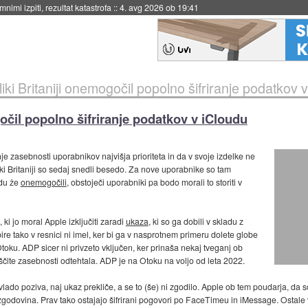
eto za večkratno uporabo
::
4. avg 2026 ob 19:41
iki Britaniji onemogočil popolno šifriranje podatkov 
gočil popolno šifriranje podatkov v iCloudu
nje zasebnosti uporabnikov najvišja prioriteta in da v svoje izdelke ne
liki Britaniji so sedaj snedli besedo. Za nove uporabnike so tam
udu že
onemogočili
, obstoječi uporabniki pa bodo morali to storiti v
ki jo moral Apple izključiti zaradi
ukaza
, ki so ga dobili v skladu z
re tako v resnici ni imel, ker bi ga v nasprotnem primeru dolete globe
oku. ADP sicer ni privzeto vključen, ker prinaša nekaj tveganj ob
ščite zasebnosti odtehtala. ADP je na Otoku na voljo od leta 2022.
 vlado poziva, naj ukaz prekliče, a se to (še) ni zgodilo. Apple ob tem poudarja, da so
a zgodovina. Prav tako ostajajo šifrirani pogovori po FaceTimeu in iMessage. Ostale