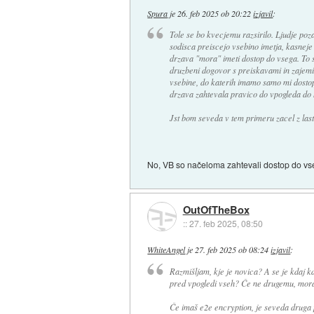
Spura
je
26. feb 2025 ob 20:22
izjavil
:
Tole se bo kvecjemu razsirilo. Ljudje poza
sodisca preiscejo vsebino imetja, kasneje 
drzava "mora" imeti dostop do vsega. To 
druzbeni dogovor s preiskavami in zajemi 
vsebine, do katerih imamo samo mi dostop.
drzava zahtevala pravico do vpogleda do 
Jst bom seveda v tem primeru zacel z lastn
No, VB so načeloma zahtevali dostop do vseg
OutOfTheBox
::
27. feb 2025, 08:50
WhiteAngel
je
27. feb 2025 ob 08:24
izjavil
:
Razmišljam, kje je novica? A se je kdaj k
pred vpogledi vseh? Če ne drugemu, moraš
Če imaš e2e encryption, je seveda druga 