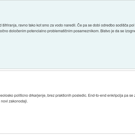
d šifriranja, ravno tako kot smo za vodo naredil. Če pa se dobi odredbo sodišča pol
točno določenim potencialno problematičnim posameznikom. Bistvo je da se izo
Ideolosko politicno drkarjenje, brez prakticnih posledic. End-to-end enkripcija pa s
o novi zakonodaji.