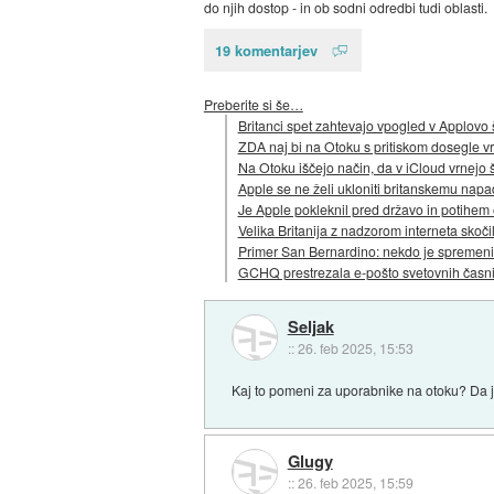
do njih dostop - in ob sodni odredbi tudi oblasti.
19 komentarjev
Preberite si še…
Britanci spet zahtevajo vpogled v Applovo š
ZDA naj bi na Otoku s pritiskom dosegle vrn
Na Otoku iščejo način, da v iCloud vrnejo š
Apple se ne želi ukloniti britanskemu napad
Je Apple pokleknil pred državo in potihem o
Velika Britanija z nadzorom interneta skoči
Primer San Bernardino: nekdo je spremen
GCHQ prestrezala e-pošto svetovnih časn
Seljak
::
26. feb 2025, 15:53
Kaj to pomeni za uporabnike na otoku? Da ji
Glugy
::
26. feb 2025, 15:59