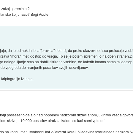
 zakaj spreminjat?
ritansko špijunažo? Bogi Apple.
jajo, da je od nekdaj bila "pravica" oblasti, da preko ukazov sodisca preiscejo vsebi
drzava "mora" imeti dostop do vsega. To se je potem spremenilo na obeh straneh.Dr
 naloga, ljudje smo pa dobili sifrirane vsebine, do katerih imamo samo mi dostop. 
 do vpogleda do hranjenih podatkov svojih drzavljanov.
riptografijo iz inata.
katotorji posšešeno delajo nad popolnim nadzorom državljanom, ukinitvo vsega govora,
em skrivajo 10.000 posilstev otrok za katere so tudi sami vpleteni.
 bodo na koncu manj svobodni kot v Severni Koreji. Vladavina totarialnega nadzora