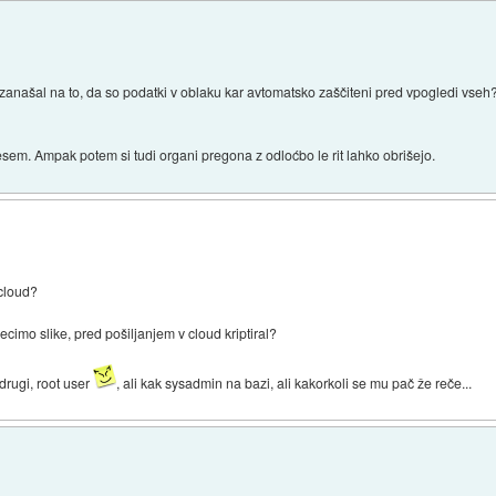
o zanašal na to, da so podatki v oblaku kar avtomatsko zaščiteni pred vpogledi vs
sem. Ampak potem si tudi organi pregona z odloćbo le rit lahko obrišejo.
 cloud?
recimo slike, pred pošiljanjem v cloud kriptiral?
rugi, root user
, ali kak sysadmin na bazi, ali kakorkoli se mu pač že reče...