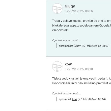
Glugy
::
27. feb 2025, 08:06
Treba v ustavo zapisat pravico do end to en
bilokaterega appa z sodelovanjem Googla 
vsepovprek.
Zgodovina sprememb…
spremenilo:
Glugy
(
27. feb 2025 ob 08:07
)
kow
::
27. feb 2025, 08:10
Tisto z vodo v ustavi je ena vecjih bedarij. 
svoboscinami in bi bilo smiselno premisliti 
Zgodovina sprememb…
spremenil:
kow
(
27. feb 2025 ob 08:14
)