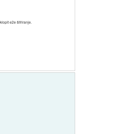
lopit e2e šifriranje.