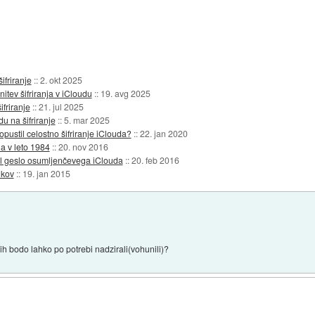
ifriranje
::
2. okt 2025
itev šifriranja v iCloudu
::
19. avg 2025
ifriranje
::
21. jul 2025
u na šifriranje
::
5. mar 2025
pustil celostno šifriranje iClouda?
::
22. jan 2020
la v leto 1984
::
20. nov 2016
il geslo osumljenčevega iClouda
::
20. feb 2016
ikov
::
19. jan 2015
h bodo lahko po potrebi nadzirali(vohunili)?