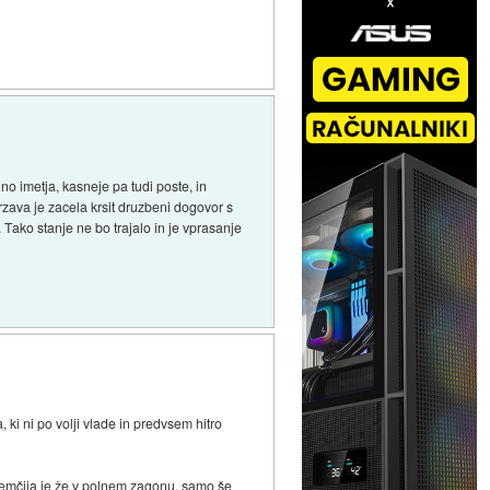
no imetja, kasneje pa tudi poste, in
zava je zacela krsit druzbeni dogovor s
Tako stanje ne bo trajalo in je vprasanje
 ki ni po volji vlade in predvsem hitro
.Nemčija je že v polnem zagonu, samo še