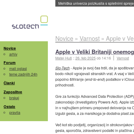
Evropska vesoljska agencija razvija svojo rak
Novice
»
Varnost
»
Apple v Vel
Novice
Apple v Veliki Britaniji onemo
arhiv
Matej Huš
::
26. feb 2025
ob 14:16
Varnost
Forum
Slo-Tech
- Apple je svoj čas trdil, da je spoštova
mali oglasi
bodo nikoli vgrajevali stranskih vrat. A vsaj v Ve
teme zadnjih 24h
popolno šifriranje (
end-to-end
) podatkov v iClo
Članki
prihodnosti.
Zaposlitve
Gre za funkcijo Advanced Data Protection (ADP), 
brskaj
zakonodajo (Investigatory Powers Act). Apple izbi
Ostalo
in v najhujšem primeru prepoved delovanja na Ot
pravila
izgubi gesla, a za marsikoga je dodatna plast za
Več kot sto podjetij, organizacij in strokovnjakov
gesla, sporočila, zdravstveni podatki in plačiln