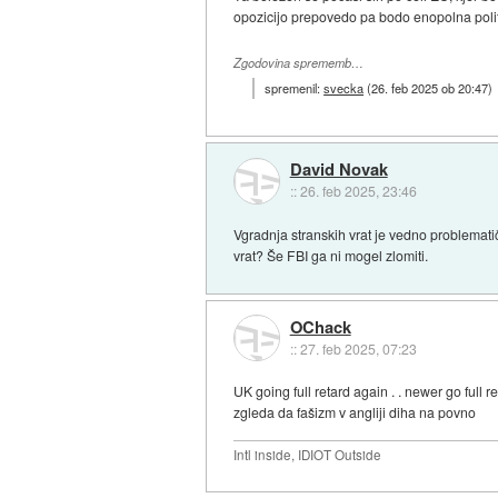
opozicijo prepovedo pa bodo enopolna politič
Zgodovina sprememb…
spremenil:
svecka
(
26. feb 2025 ob 20:47
)
David Novak
::
26. feb 2025, 23:46
Vgradnja stranskih vrat je vedno problematičn
vrat? Še FBI ga ni mogel zlomiti.
OChack
::
27. feb 2025, 07:23
UK going full retard again . . newer go full r
zgleda da fašizm v angliji diha na povno
Intl inside, IDIOT Outside