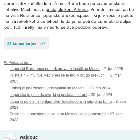
spremljali v začetku leta. Že čez 4 dni bodo ponovno poskusili
Intuitive Machines, s
pristajalnikom Athena
. Prihodnji mesec pa bo
na vrsti Resilience, japonske družbe ispace - ki je v vesolje poletel
na isti raketi kot Blue Ghost, le da je na poti do Lune ubral daljšo
pot. Tudi Firefly ima v načrtu še dve podobni odpravi.
23 komentarjev
Preberite si še…
Japonski Resilience nenadzorovano treščil na Mesec
::
7. jun 2025
Pristajalnik Intuitive Machines se je tudi v drugo prekucnil
::
8. mar
2025
Odisej je prvi zasebni pristajalnik na Mesecu
::
23. feb 2024
Japonska je peta država, ki je pristala na Luni
::
20. jan 2024
Japonci poleteli z rentgenskim teleskopom in misijo na Luno
::
8. sep
2023
Pristanek japonskega plovila na Mesecu se je ponesrečil
::
27. apr
2023
wajdouc