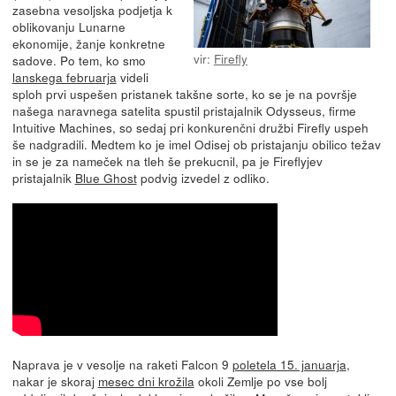
zasebna vesoljska podjetja k
oblikovanju Lunarne
ekonomije, žanje konkretne
vir:
Firefly
sadove. Po tem, ko smo
lanskega februarja
videli
sploh prvi uspešen pristanek takšne sorte, ko se je na površje
našega naravnega satelita spustil pristajalnik Odysseus, firme
Intuitive Machines, so sedaj pri konkurenčni družbi Firefly uspeh
še nadgradili. Medtem ko je imel Odisej ob pristajanju obilico težav
in se je za nameček na tleh še prekucnil, pa je Fireflyjev
pristajalnik
Blue Ghost
podvig izvedel z odliko.
Naprava je v vesolje na raketi Falcon 9
poletela 15. januarja
,
nakar je skoraj
mesec dni krožila
okoli Zemlje po vse bolj