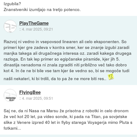
Izgubila?
Znanstveniki izumljajo na tretjo potenco.
PlayTheGame
::
4. mar 2025, 09:21
Razvoj ni vedno in vsepovsod linearen ali celo eksponenten. So
primeri kjer gre zadeva v kontra smer, ker se znanje izgubi zaradi
manjka takega ali drugačnega interesa oz. zaradi kakega drugega
razloga. En tak lep primer so egipčanske piramide, kjer jih 5.
dinastija nenadoma ni znala zgraditi niti približno več tako dobro
kot 4. In če ne bi bile vse tam kjer še vedno so, bi se mogoče tudi
našli nekateri, ki bi trdili, da to pa že ne more biti res..
FlyingBee
::
4. mar 2025, 09:51
Saj ne, da ni Nasa na Marsu že prisotna z robotki in celo dronom
že več kot 20 let, pa video sonde, ki pada na Titan, pa sovjetske
slike z Venere izpred 40 let in flyby starega Voyagerja mimo Pluta s
fotkami...