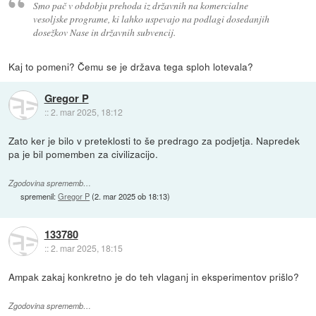
Smo pač v obdobju prehoda iz državnih na komercialne
vesoljske programe, ki lahko uspevajo na podlagi dosedanjih
dosežkov Nase in državnih subvencij.
Kaj to pomeni? Čemu se je država tega sploh lotevala?
Gregor P
::
2. mar 2025, 18:12
Zato ker je bilo v preteklosti to še predrago za podjetja. Napredek
pa je bil pomemben za civilizacijo.
Zgodovina sprememb…
spremenil:
Gregor P
(
2. mar 2025 ob 18:13
)
133780
::
2. mar 2025, 18:15
Ampak zakaj konkretno je do teh vlaganj in eksperimentov prišlo?
Zgodovina sprememb…