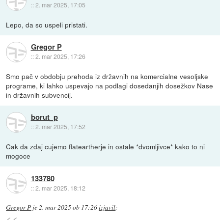
::
2. mar 2025, 17:05
Lepo, da so uspeli pristati.
Gregor P
::
2. mar 2025, 17:26
Smo pač v obdobju prehoda iz državnih na komercialne vesoljske
programe, ki lahko uspevajo na podlagi dosedanjih dosežkov Nase
in državnih subvencij.
borut_p
::
2. mar 2025, 17:52
Cak da zdaj cujemo flateartherje in ostale *dvomljivce* kako to ni
mogoce
133780
::
2. mar 2025, 18:12
Gregor P
je
2. mar 2025 ob 17:26
izjavil
: