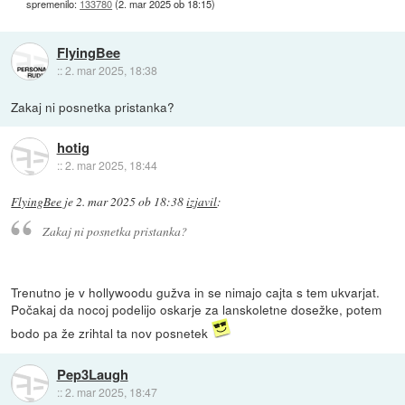
spremenilo:
133780
(
2. mar 2025 ob 18:15
)
FlyingBee
::
2. mar 2025, 18:38
Zakaj ni posnetka pristanka?
hotig
::
2. mar 2025, 18:44
FlyingBee
je
2. mar 2025 ob 18:38
izjavil
:
Zakaj ni posnetka pristanka?
Trenutno je v hollywoodu gužva in se nimajo cajta s tem ukvarjat.
Počakaj da nocoj podelijo oskarje za lanskoletne dosežke, potem
bodo pa že zrihtal ta nov posnetek
Pep3Laugh
::
2. mar 2025, 18:47