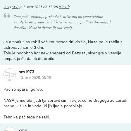
Gregor P
je
2. mar 2025 ob 17:26
izjavil
:
Smo pač v obdobju prehoda iz državnih na komercialne
vesoljske programe, ki lahko uspevajo na podlagi dosedanjih
dosežkov Nase in državnih subvencij.
Ja ampak ti so rabili več kot mesec dni do tja, Nasa pa je rabila z
astronavti samo 3 dni.
Tole je podobno kot new shepard od Bezosa, sicer gre v vesolje,
ampak je še daleč do orbite.
bm1973
::
3. mar 2025, 08:25
Pač so šparali gorivo.
NASA je morala ljudi tja spravit čim hitreje, če ne drugega že zaradi
hrane, kisika in vode, ki jih ljudje porabljajo.
Tehnika pač tega ne rabi...
kow