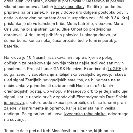
oddaljenih krožnicah, dokler ni preskočila v Mesečevo in pretekli
vikend posredovala lušten
kolaž posnetkov
. Sledila je pedantna
priprava na pristanek, ki se je v dobro uro dolgem
postopku odvil
v
nedeljo dopoldan po našem času in uspešno zaključil ob 9.34. Kraj
pristanka je ob vulkanskem hribu Mons Latreille, v bazenu Mare
Crisium, na bližnji strani Lune. Blue Ghost bo predvidoma
obratoval 14 dni, torej približno polovico Luninega dneva, pri
čemer bo na koncu nekaj časa preždel tudi v temi in porabljal
baterije.
Na krovu
je 10 Nasinih
raziskovalnih naprav, kjer se poleg
običajnih za preiskovanje površja tokrat najde tudi več zanimivih
posebnosti. Projekt Lunar GNSS Receiver Experiment (
LuGRE
), ki
so ga izvedli v sodelovanju z italijansko vesoljsko agencijo, skuša
ujeti signal Zemljinih navigacijskih satelitov, da bi nemara na ta
način lahko v prihodnosti razbremenili Nasino mrežo talnih
orientacijskih postaj. Ob vstopu v Mesečevo orbito je
dejansko ujel
signal, kar je uspelo prvič v zgodovini! Electrodynamic Dust Shield
je naprava
, s katero bodo skušali preprečiti, da bi se lunarni prah
zajedel v instrumente in opremo, kar je sicer stalna in velika
nadloga. Poleg pa bo tudi nova
izvedenka računalnika
, odpornega
na sevanje.
To pa je šele prvi od treh Mesečevih pristankov, ki jih bomo