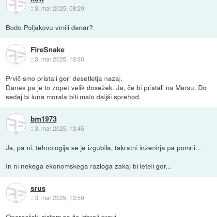
::
3. mar 2025, 08:29
Bodo Poljakovu vrnili denar?
FireSnake
::
3. mar 2025, 13:30
Prvič smo pristali gori desetletja nazaj.
Danes pa je to zopet velik dosežek. Ja, če bi pristali na Marsu. Do
sedaj bi luna morala biti malo daljši sprehod.
bm1973
::
3. mar 2025, 13:45
Ja, pa ni. tehnologija se je izgubila, takratni inženirja pa pomrli...
In ni nekega ekonomskega razloga zakaj bi leteli gor...
srus
::
3. mar 2025, 13:59
Operacijski sistem so že izbrali pravi