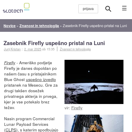
☰
Novice
»
Znanost in tehnologija
»
Zasebnik Firefly uspešno pristal na Luni
Zasebnik Firefly uspešno pristal na Luni
Jurij Kristan
::
2. mar 2025
ob 15:35
Znanost in tehnologija
- Ameriško podjetje
Firefly
Firefly je danes dopoldan po
našem času s pristajalnikom
Blue Ghost
uspešno izvedlo
pristanek na Mesecu. Gre za
drugi takšen dosežek
privatnega akterja in prvega,
kjer je vse potekalo brez
težav.
vir:
Firefly
Nasin program Commercial
Lunar Payload Services
(
CLPS
), s katerim spodbujajo