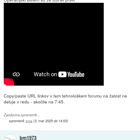
Copy/paste URL linkov v tem tehnološkem forumu na žalost ne
deluje v redu - skočite na 7:45.
Zgodovina sprememb…
spremenil:
srus
(
3. mar 2025 ob 14:03
)
bm1973