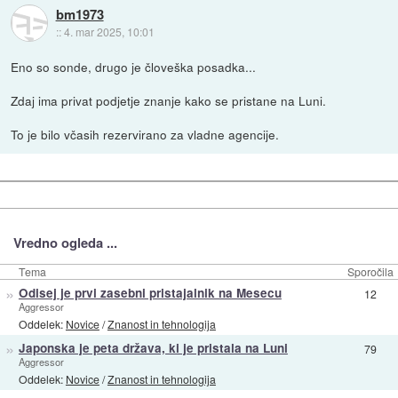
bm1973
::
4. mar 2025, 10:01
Eno so sonde, drugo je človeška posadka...
Zdaj ima privat podjetje znanje kako se pristane na Luni.
To je bilo včasih rezervirano za vladne agencije.
Vredno ogleda ...
Tema
Sporočila
»
Odisej je prvi zasebni pristajalnik na Mesecu
12
Aggressor
Oddelek:
Novice
/
Znanost in tehnologija
»
Japonska je peta država, ki je pristala na Luni
79
Aggressor
Oddelek:
Novice
/
Znanost in tehnologija