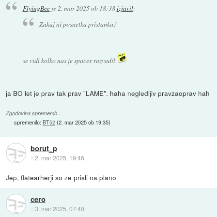
FlyingBee
je
2. mar 2025 ob 18:38
izjavil
:
Zakaj ni posnetka pristanka?
se vidi kolko nas je spacex razvadil
ja BO let je prav tak prav "LAME". haha negledljiv pravzaoprav hah
Zgodovina sprememb…
spremenilo:
BT52
(
2. mar 2025 ob 19:35
)
borut_p
::
2. mar 2025, 19:46
Jep, flatearherji so ze prisli na plano
cero
::
3. mar 2025, 07:40