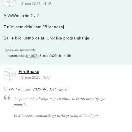
::
3. mar 2025, 14:15
A VxWorks še živi?
Z njim sem delal tam 25 let nazaj...
Saj je bilo luštno delat, Unix like programiranje...
Zgodovina sprememb…
spremenilo:
bm1973
(
3. mar 2025 ob 14:15
)
FireSnake
::
3. mar 2025, 16:57
bm1973
je
3. mar 2025 ob 13:45
izjavil
:
Ja, pa ni. tehnologija se je izgubila, takratni inženirja pa
pomrli...
In ni nekega ekonomskega razloga zakaj bi leteli gor...