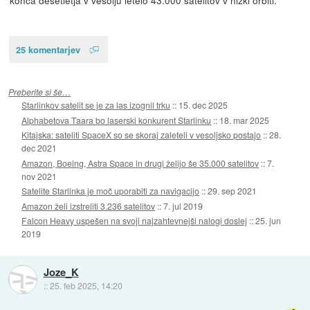
konca desetletja v vesolju letelo 43.000 satelitov v nizki orbiti.
25 komentarjev
Preberite si še…
Starlinkov satelit se je za las izognil trku
::
15. dec 2025
Alphabetova Taara bo laserski konkurent Starlinku
::
18. mar 2025
Kitajska: sateliti SpaceX so se skoraj zaleteli v vesoljsko postajo
::
28.
dec 2021
Amazon, Boeing, Astra Space in drugi želijo še 35.000 satelitov
::
7.
nov 2021
Satelite Starlinka je moč uporabiti za navigacijo
::
29. sep 2021
Amazon želi izstreliti 3.236 satelitov
::
7. jul 2019
Falcon Heavy uspešen na svoji najzahtevnejši nalogi doslej
::
25. jun
2019
Joze_K
::
25. feb 2025, 14:20