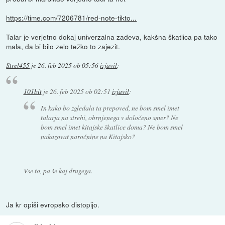
https://time.com/7206781/red-note-tikto...
Talar je verjetno dokaj univerzalna zadeva, kakšna škatlica pa tako
mala, da bi bilo zelo težko to zajezit.
Strel455
je
26. feb 2025 ob 05:56
izjavil
:
101bit
je
26. feb 2025 ob 02:51
izjavil
:
In kako bo zgledala ta prepoved, ne bom smel imet
talarja na strehi, obrnjenega v določeno smer? Ne
bom smel imet kitajske škatlice doma? Ne bom smel
nakazovat naročnine na Kitajsko?
Vse to, pa še kaj drugega.
Ja kr opiši evropsko distopijo.