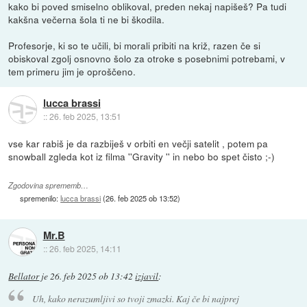
kako bi poved smiselno oblikoval, preden nekaj napišeš? Pa tudi
kakšna večerna šola ti ne bi škodila.
Profesorje, ki so te učili, bi morali pribiti na križ, razen če si
obiskoval zgolj osnovno šolo za otroke s posebnimi potrebami, v
tem primeru jim je oproščeno.
lucca brassi
::
26. feb 2025, 13:51
vse kar rabiš je da razbiješ v orbiti en večji satelit , potem pa
snowball zgleda kot iz filma ''Gravity '' in nebo bo spet čisto ;-)
Zgodovina sprememb…
spremenilo:
lucca brassi
(
26. feb 2025 ob 13:52
)
Mr.B
::
26. feb 2025, 14:11
Bellator
je
26. feb 2025 ob 13:42
izjavil
:
Uh, kako nerazumljivi so tvoji zmazki. Kaj če bi najprej