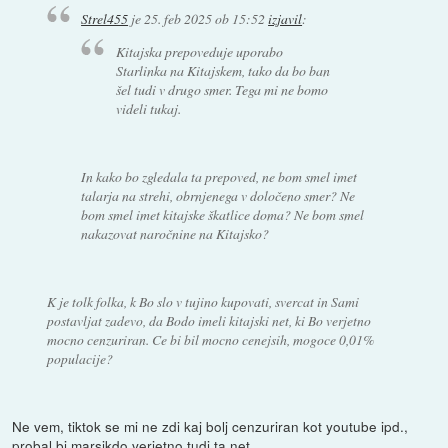
Strel455
je
25. feb 2025 ob 15:52
izjavil
:
Kitajska prepoveduje uporabo
Starlinka na Kitajskem, tako da bo ban
šel tudi v drugo smer. Tega mi ne bomo
videli tukaj.
In kako bo zgledala ta prepoved, ne bom smel imet
talarja na strehi, obrnjenega v določeno smer? Ne
bom smel imet kitajske škatlice doma? Ne bom smel
nakazovat naročnine na Kitajsko?
K je tolk folka, k Bo slo v tujino kupovati, svercat in Sami
postavljat zadevo, da Bodo imeli kitajski net, ki Bo verjetno
mocno cenzuriran. Ce bi bil mocno cenejsih, mogoce 0,01%
populacije?
Ne vem, tiktok se mi ne zdi kaj bolj cenzuriran kot youtube ipd.,
probal bi marsikdo verjetno tudi ta net