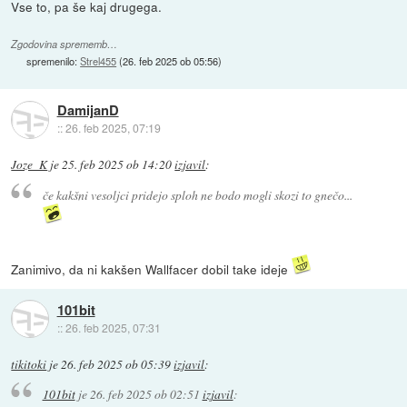
Vse to, pa še kaj drugega.
Zgodovina sprememb…
spremenilo:
Strel455
(
26. feb 2025 ob 05:56
)
DamijanD
::
26. feb 2025, 07:19
Joze_K
je
25. feb 2025 ob 14:20
izjavil
:
če kakšni vesoljci pridejo sploh ne bodo mogli skozi to gnečo...
Zanimivo, da ni kakšen Wallfacer dobil take ideje
101bit
::
26. feb 2025, 07:31
tikitoki
je
26. feb 2025 ob 05:39
izjavil
:
101bit
je
26. feb 2025 ob 02:51
izjavil
: