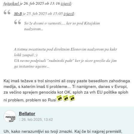
fujtajksel
je
26. feb 2025 ob 13:16
izjavil
:
Mr.B
je
25. feb 2025 ob 15:05
izjavil
:
So že dvomi o varnosti..... ker so pod Kitajskim
nadzorom...
A tistmu swastinetu pod direktnim Elonovim nadzorom pa kukr
lohk zaupaš ;)
UA ravno podpisali "rudninski pakt" ker je sicer grozilo da jim
ga instantno ugasne...
Kaj imaš težave s trol sinonimi ali copy paste besedilom zahodnega
medija, s katerim imaš ti probleme... Ti namignem, danes v Evropi,
za večino sprejem genocida kot OK, sploh za vrh EU politike sploh
ni problem, problem so Rusi
Bellator
::
26. feb 2025, 13:42
Uh, kako nerazumljivi so tvoji zmazki. Kaj če bi najprej premislil,