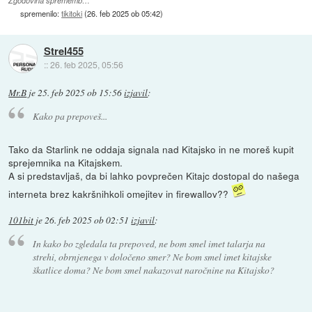
Zgodovina sprememb…
spremenilo:
tikitoki
(
26. feb 2025 ob 05:42
)
Strel455
::
26. feb 2025, 05:56
Mr.B
je
25. feb 2025 ob 15:56
izjavil
:
Kako pa prepoveš...
Tako da Starlink ne oddaja signala nad Kitajsko in ne moreš kupit
sprejemnika na Kitajskem.
A si predstavljaš, da bi lahko povprečen Kitajc dostopal do našega
interneta brez kakršnihkoli omejitev in firewallov??
101bit
je
26. feb 2025 ob 02:51
izjavil
:
In kako bo zgledala ta prepoved, ne bom smel imet talarja na
strehi, obrnjenega v določeno smer? Ne bom smel imet kitajske
škatlice doma? Ne bom smel nakazovat naročnine na Kitajsko?