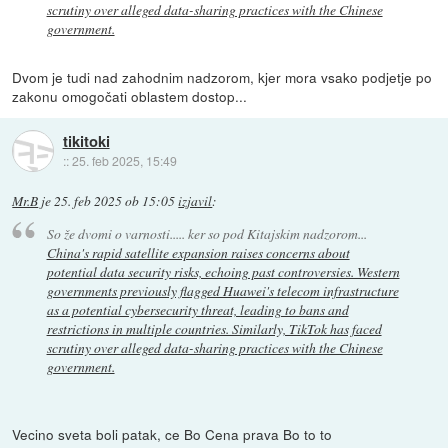
scrutiny over alleged data-sharing practices with the Chinese
government.
Dvom je tudi nad zahodnim nadzorom, kjer mora vsako podjetje po
zakonu omogočati oblastem dostop...
tikitoki
::
25. feb 2025, 15:49
Mr.B
je
25. feb 2025 ob 15:05
izjavil
:
So že dvomi o varnosti..... ker so pod Kitajskim nadzorom...
China's rapid satellite expansion raises concerns about
potential data security risks, echoing past controversies. Western
governments previously flagged Huawei's telecom infrastructure
as a potential cybersecurity threat, leading to bans and
restrictions in multiple countries. Similarly, TikTok has faced
scrutiny over alleged data-sharing practices with the Chinese
government.
Vecino sveta boli patak, ce Bo Cena prava Bo to to