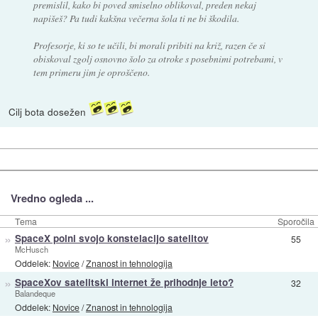
premislil, kako bi poved smiselno oblikoval, preden nekaj
napišeš? Pa tudi kakšna večerna šola ti ne bi škodila.
Profesorje, ki so te učili, bi morali pribiti na križ, razen če si
obiskoval zgolj osnovno šolo za otroke s posebnimi potrebami, v
tem primeru jim je oproščeno.
Cilj bota dosežen
Vredno ogleda ...
Tema
Sporočila
»
SpaceX polni svojo konstelacijo satelitov
55
McHusch
Oddelek:
Novice
/
Znanost in tehnologija
»
SpaceXov satelitski internet že prihodnje leto?
32
Balandeque
Oddelek:
Novice
/
Znanost in tehnologija