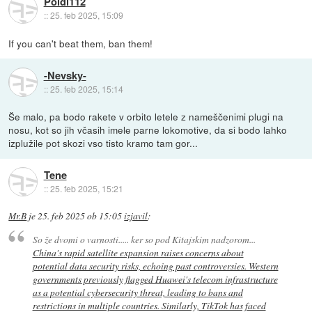
Poldi112
::
25. feb 2025, 15:09
If you can't beat them, ban them!
-Nevsky-
::
25. feb 2025, 15:14
Še malo, pa bodo rakete v orbito letele z nameščenimi plugi na
nosu, kot so jih včasih imele parne lokomotive, da si bodo lahko
izplužile pot skozi vso tisto kramo tam gor...
Tene
::
25. feb 2025, 15:21
Mr.B
je
25. feb 2025 ob 15:05
izjavil
:
So že dvomi o varnosti..... ker so pod Kitajskim nadzorom...
China's rapid satellite expansion raises concerns about
potential data security risks, echoing past controversies. Western
governments previously flagged Huawei's telecom infrastructure
as a potential cybersecurity threat, leading to bans and
restrictions in multiple countries. Similarly, TikTok has faced