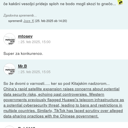
če kakšni vesoljci pridejo sploh ne bodo mogli skozi to gnečo...
Zgodovina sprememb…
spremenil:
Joze_K
(
25. feb 2025 ob 14:20
)
mtosev
::
25. feb 2025, 15:00
Super za konkurenco.
Mr.B
::
25. feb 2025, 15:05
So že dvomi o varnosti..... ker so pod Kitajskim nadzorom...
China's rapid satellite expansion raises concerns about potential
data security risks, echoing past controversies. Western
governments previously flagged Huawei's telecom infrastructure as
a potential cybersecurity threat, leading to bans and restrictions in
multiple countries. Similarly, TikTok has faced scrutiny over alleged
data-sharing practices with the Chinese government.