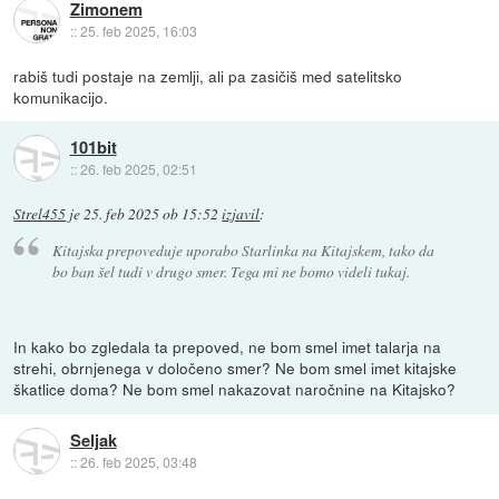
Zimonem
::
25. feb 2025, 16:03
rabiš tudi postaje na zemlji, ali pa zasičiš med satelitsko
komunikacijo.
101bit
::
26. feb 2025, 02:51
Strel455
je
25. feb 2025 ob 15:52
izjavil
:
Kitajska prepoveduje uporabo Starlinka na Kitajskem, tako da
bo ban šel tudi v drugo smer. Tega mi ne bomo videli tukaj.
In kako bo zgledala ta prepoved, ne bom smel imet talarja na
strehi, obrnjenega v določeno smer? Ne bom smel imet kitajske
škatlice doma? Ne bom smel nakazovat naročnine na Kitajsko?
Seljak
::
26. feb 2025, 03:48