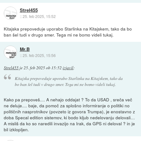
Strel455
::
25. feb 2025, 15:52
Kitajska prepoveduje uporabo Starlinka na Kitajskem, tako da bo
ban šel tudi v drugo smer. Tega mi ne bomo videli tukaj.
Mr.B
::
25. feb 2025, 15:56
Strel455
je
25. feb 2025 ob 15:52
izjavil
:
Kitajska prepoveduje uporabo Starlinka na Kitajskem, tako da
bo ban šel tudi v drugo smer. Tega mi ne bomo videli tukaj.
Kako pa prepoveš.... A nehajo oddajat ? To da USAD , sreča več
ne deluje.... baje, da pomoč za splošno informiranje o politiki no
političnih nasprotnikov (povzeto iz govora Trumpa), je enostavno z
doba Specal edition sistemov, ki bodo kljub nedelovanju delovali…
A misliš da ko so naredili invazijo na Irak, da GPS ni deloval ? in je
bil izklopljen.