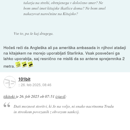
talarja na strehi, obrnjenega v določeno smer? Ne
bom smel imet kitajske škatlice doma? Ne bom smel
nakazovat naročnine na Kitajsko?
Vse to, pa še kaj drugega.
Hočeš reči da Angleška ali pa ameriška ambasada in njihovi atašeji
na kitajskem ne morejo uporabljati Starlinka. Vsak posvečeni ga
lahko uporablja, saj resnično ne misliš da so antene sprejemnika 2
metra.
101bit
::
26. feb 2025, 08:46
tikitoki
je
26. feb 2025 ob 07:51
izjavil
:
Dati moznost storitvi, ki Je na voljo, ni enako nacrtnemu Trudu
in stroskom povezanih z obvozom sankcij.