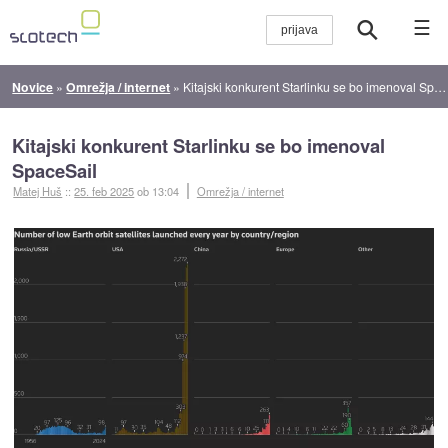
☰
Novice
»
Omrežja / internet
»
Kitajski konkurent Starlinku se bo imenoval SpaceSail
Kitajski konkurent Starlinku se bo imenoval
SpaceSail
Matej Huš
::
25. feb 2025
ob 13:04
Omrežja / internet