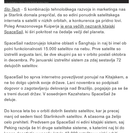
- S kombinacijo tehnološkega razvoja in marketinga nas
Slo-Tech
je Starlink domala prepričal, da so edini ponudnik satelitskega
interneta s sateliti v nizkih orbitah, a konkurenca ga pridno lovi.
Poleg Amazonovega Kuiperja
je ena večjih neznank kitajski
SpaceSail
, ki širi pokritost na čedalje večji del planeta.
SpaceSail nadzorujejo lokalne oblasti v Šanghaju in naj bi imel ob
polni funkcionalnosti 15.000 satelitov na nebu. Prve satelite so
izstrelili avgusta lani, še dve skupini pa so v orbito poslali oktobra
in decembra. Po januarski izstrelitvi sistem za zdaj sestavlja 72
delujočih satelitov.
SpaceSail bo sprva internetno povezljivost ponujal na Kitajskem, a
ne bo dolgo ujetnik svoje države. Lani novembra so podpisali
dogovor o zagotavljanju delovanja nad Brazilijo, pogajajo pa se še
s tremi ducati držav. V sosednjem Kazahstanu SpaceSail že
deluje.
Do konca leta bo v orbiti dobrih šeststo satelitov, kar je precej
manj od sedem tisoč Starlinkovih satelitov. A sčasoma ga želijo
celo prehiteti. Predvsem pa SpaceSail ni edini kitajski sistem, saj
Peking razvija še tri druge satelitske sisteme, s katerimi naj bi do