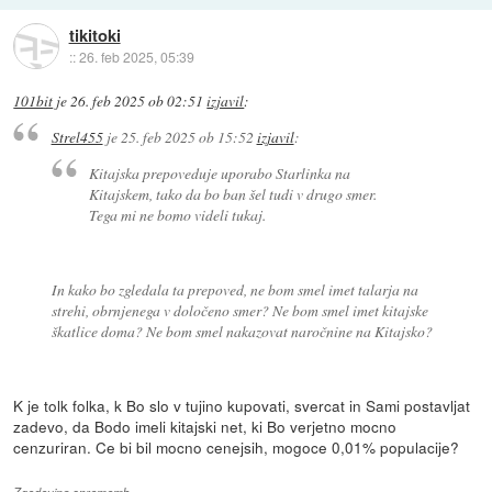
tikitoki
::
26. feb 2025, 05:39
101bit
je
26. feb 2025 ob 02:51
izjavil
:
Strel455
je
25. feb 2025 ob 15:52
izjavil
:
Kitajska prepoveduje uporabo Starlinka na
Kitajskem, tako da bo ban šel tudi v drugo smer.
Tega mi ne bomo videli tukaj.
In kako bo zgledala ta prepoved, ne bom smel imet talarja na
strehi, obrnjenega v določeno smer? Ne bom smel imet kitajske
škatlice doma? Ne bom smel nakazovat naročnine na Kitajsko?
K je tolk folka, k Bo slo v tujino kupovati, svercat in Sami postavljat
zadevo, da Bodo imeli kitajski net, ki Bo verjetno mocno
cenzuriran. Ce bi bil mocno cenejsih, mogoce 0,01% populacije?