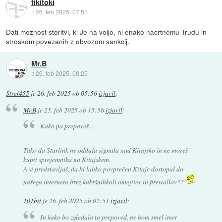
tikitoki
::
26. feb 2025, 07:51
Dati moznost storitvi, ki Je na voljo, ni enako nacrtnemu Trudu in
stroskom povezanih z obvozom sankcij.
Mr.B
::
26. feb 2025, 08:25
Strel455
je
26. feb 2025 ob 05:56
izjavil
:
Mr.B
je
25. feb 2025 ob 15:56
izjavil
:
Kako pa prepoveš...
Tako da Starlink ne oddaja signala nad Kitajsko in ne moreš
kupit sprejemnika na Kitajskem.
A si predstavljaš, da bi lahko povprečen Kitajc dostopal do
našega interneta brez kakršnihkoli omejitev in firewallov??
101bit
je
26. feb 2025 ob 02:51
izjavil
:
In kako bo zgledala ta prepoved, ne bom smel imet