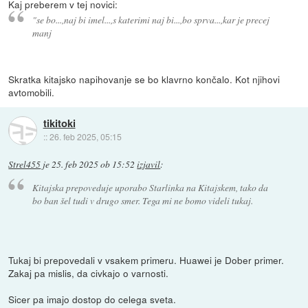
Kaj preberem v tej novici:
"se bo...,naj bi imel...,s katerimi naj bi...,bo sprva...,kar je precej
manj
Skratka kitajsko napihovanje se bo klavrno končalo. Kot njihovi
avtomobili.
tikitoki
::
26. feb 2025, 05:15
Strel455
je
25. feb 2025 ob 15:52
izjavil
:
Kitajska prepoveduje uporabo Starlinka na Kitajskem, tako da
bo ban šel tudi v drugo smer. Tega mi ne bomo videli tukaj.
Tukaj bi prepovedali v vsakem primeru. Huawei je Dober primer.
Zakaj pa mislis, da civkajo o varnosti.
Sicer pa imajo dostop do celega sveta.