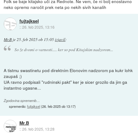
Folk se baje kitajsko uči za Rednote. Ne vem, če ni bolj enostavno
neko opremo naročit prek neta po nekih sivih kanalih
fujtajksel
::
26. feb 2025, 13:16
Mr.B
je
25. feb 2025 ob 15:05
izjavil
:
So že dvomi o varnosti..... ker so pod Kitajskim nadzorom...
A tistmu swastinetu pod direktnim Elonovim nadzorom pa kukr lohk
zaupaš ;)
UA ravno podpisali "rudninski pakt" ker je sicer grozilo da jim ga
instantno ugasne...
Zgodovina sprememb…
spremenilo:
fujtajksel
(
26. feb 2025 ob 13:17
)
Mr.B
::
26. feb 2025, 13:28