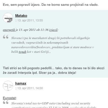
Evo, sem popravil izjavo. Da ne bomo samo projicirali na vlado.
Matako
::
13. apr 2011, 13:55
energetik
je
13. apr 2011 ob 11:36
izjavil
:
Slovenci (pa še marsikateri drugi) bi potrebovali oligarhijo
vsevednih, vsepravičnih in nekorumpiranih
naravoslovcev/družboslovcev...predstavljam si stare modrece v
belih
togah
kot v stari Grčiji...
Tisti strici so bili pogosto pedofili... tako, da to danes ne bi šlo skozi
že zaradi Interpola ipd. SIcer pa ja.. dobra ideja!
hamax
::
13. apr 2011, 14:00
Eurostat
:
Slovenia's total tax-to-GDP ratio (including social security
contributions) amounted to 37.3 % in 2008, a value that slightly