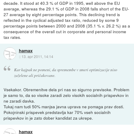
decade. It stood at 40.3 % of GDP in 1995, well above the EU
average, whereas the 29.1 % of GDP in 2008 falls short of the EU-
27 average by eight percentage points. This declining trend is
reflected in the cyclical adjusted tax ratio, reduced by some 9
percentage points between 2000 and 2008 (35.1 % v. 26.2 %) as a
consequence of the overall cut in corporate and personal income
tax rates.
hamax
::
13. apr 2011, 14:14
Kar kajpak ne pomeni, da spremembe v smeri optimizacije niso
zaželene ali pričakovane.
Vsekakor. Obremenitve dela pri nas so sigurno previsoke. Problem
je samo to, da so visoke zaradi zelo visokih socialnih prispevkov in
ne zaradi davka.
Tukaj nam tudi 50% manjsa javna uprava ne pomaga prav dosti.
Pokojninski prispevek predstavlja kar 70% vseh socialnih
prispevkov in je zato dober kandidat za ukrepe.
hamax