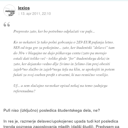
lexios
::
13. apr 2011, 22:10
Preprosto zato, ker bo potrebno odplačati vse pufe...
Ko so nekateri že tako polni gobcanja o 2E9 EUR pufanja letno.
8E8 od tega gre za pokojnine... zato, ker študentski "delavci" tam
do 30+ v blagajno ne dajo piškavega centa (zato pa morajo
ostali dati toliko več - toliko glede "fer" študentskega dela) in
zato, ker dejansko vedno dlje živimo in želimo čim prej obesiti
zajeb*no službo in zajeb*nega šefa na klin, se upokojiti in potem
fušati za svoj oseben profit s stvarmi, ki nas resnično veselijo.
Uf... a sem slučajno ravnokar opisal nekaj na temo zadnjega
referenudma?
Pufi niso (izključno) posledica študentskega dela, ne?
In res je, razmerje delavec/upokojenec upada tudi kot posledica
trenda poznega zaposlovanja mladih (daljši študij). Predvsem pa