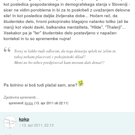
kot posledica gospodarskega in demografskega stanja v Sloveniji -
sicer ne vidim poroblema in bi za to poskrbeli z uvažanjem delovne
sile! In kot posledica daljše življenske dobe... Hočem reč, da
študentsko delo, hromi pokojninsko blagajno natanko toliko (ali še
manj) kot visoki davki, balkanska mentaliteta, "Hilde", "Thalerji"...
Vsekakor pa je "fer" študentsko delo postavljeno v napačen
kontekst in tu so spremembe nujne!
Torej se lahko tudi odlocim, da tega denarja sploh ne zelim in
takoj neham placevati v pokojninski sklad?
Meni ne bo nihce predpisoval kam moram dati denar!!
Pa šolnino si boš tudi plačal sam, ane?
Zgodovina sprememb…
spremenil:
lexios
(
13. apr 2011 ob 22:11
)
kpkp
::
13. apr 2011, 22:13