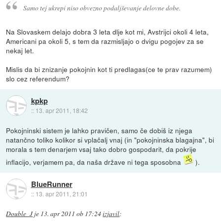
Samo tej ukrepi niso obvezno podaljševanje delovne dobe.
Na Slovaskem delajo dobra 3 leta dlje kot mi, Avstrijci okoli 4 leta,
Americani pa okoli 5, s tem da razmisljajo o dvigu pogojev za se
nekaj let.
Mislis da bi znizanje pokojnin kot ti predlagas(ce te prav razumem)
slo cez referendum?
kpkp
::
13. apr 2011, 18:42
Pokojninski sistem je lahko pravičen, samo če dobiš iz njega
natančno toliko kolikor si vplačalj vnaj (in "pokojninska blagajna", bi
morala s tem denarjem vsaj tako dobro gospodarit, da pokrije
inflacijo, verjamem pa, da naša države ni tega sposobna
).
BlueRunner
::
13. apr 2011, 21:01
Double_J
je
13. apr 2011 ob 17:24
izjavil
: