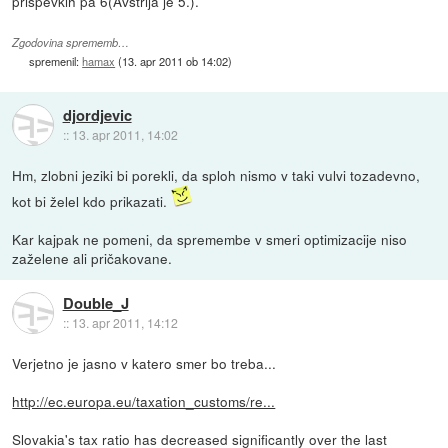
prispevkih pa 6(Avstrija je 5.).
Zgodovina sprememb…
spremenil:
hamax
(
13. apr 2011 ob 14:02
)
djordjevic
::
13. apr 2011, 14:02
Hm, zlobni jeziki bi porekli, da sploh nismo v taki vulvi tozadevno,
kot bi želel kdo prikazati.
Kar kajpak ne pomeni, da spremembe v smeri optimizacije niso
zaželene ali pričakovane.
Double_J
::
13. apr 2011, 14:12
Verjetno je jasno v katero smer bo treba...
http://ec.europa.eu/taxation_customs/re...
Slovakia's tax ratio has decreased significantly over the last