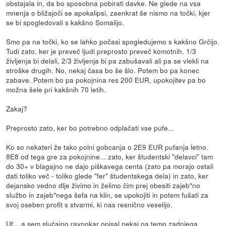
obstajala in, da bo sposobna pobirati davke. Ne glede na vsa
mnenja o bližajoči se apokalipsi, zaenkrat še nismo na točki, kjer
se bi spogledovali s kakšno Somalijo.
Smo pa na točki, ko se lahko počasi spogledujemo s kakšno Grčijo.
Tudi zato, ker je preveč ljudi preprosto preveč komotnih. 1/3
življenja bi delali, 2/3 življenja bi pa zabušavali ali pa se vlekli na
stroške drugih. No, nekaj časa bo še šlo. Potem bo pa konec
zabave. Potem bo pa pokojnina res 200 EUR, upokojitev pa bo
možna šele pri kakšnih 70 letih.
Zakaj?
Preprosto zato, ker bo potrebno odplačati vse pufe...
Ko so nekateri že tako polni gobcanja o 2E9 EUR pufanja letno.
8E8 od tega gre za pokojnine... zato, ker študentski "delavci" tam
do 30+ v blagajno ne dajo piškavega centa (zato pa morajo ostali
dati toliko več - toliko glede "fer" študentskega dela) in zato, ker
dejansko vedno dlje živimo in želimo čim prej obesiti zajeb*no
službo in zajeb*nega šefa na klin, se upokojiti in potem fušati za
svoj oseben profit s stvarmi, ki nas resnično veselijo.
Uf... a sem slučajno ravnokar opisal nekaj na temo zadnjega