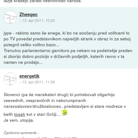
lažje kradejo zaradi neenotnosti naroda.
Zheegec
::
13. apr 2011, 10:24
jype - rabimo samo še enega, ki bo na soočenju pred volitvami to
po TV povedal predstavnikom največjih strank v obraz in za seboj
potegnil veliko volilno bazo...
Trenutno parlamentarno garnituro pa nekam na podstrešje preden
si zborijo dobro pozicijo v državnih podjetjih, katerih ravno v ta
namen ne prodajo...
energetik
::
13. apr 2011, 11:36
Slovenci (pa še marsikateri drugi) bi potrebovali oligarhijo
vsevednih, vsepravičnih in nekorumpiranih
naravoslovcev/družboslovcev...predstavljam si stare modrece v
belih
togah
kot v stari Grčiji...
Ja vem, utopija.
Zgodovina sprememb…