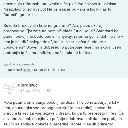
omenjenih reformah, pa uvedimo še plačljivo šolstvo in ukinimo
"brezplačno" zdravstvo! Ne vem sicer po kakšni logiki nas to
"odreši", go for it...
Seveda brez svetih krav ne gre, ane? Aja, pa že skoraj
pregovorne: "jst zate ne bom nič plačal" tudi ne, a? Standard bo
padel, pokojnine bodo padle - anyway, reforma gor al dol - ravno v
tem je bil trik "malega dela", koji k. sicer mešat študente z
upokojenci? Slovenija dobesedno potrebuje reset, na skoraj vseh
področjih in žal na civiliziran način tole ne bo šlo...
Zgodovina sprememb…
spremenil:
lexios
(
13. apr 2011 ob 11:43
)
djordjevic
::
13. apr 2011, 11:52
Moja poanta omenjanja početij Kordeža, Hildice in Zidarja je bil v
tem, da mnogim vse prepogosto služijo kot (edini) izgovor in
priročni krivec za vse težave v državi, ko pa to preprosto ni res. Če
si v tem zaznal, da njihovo početje odobravam ali da sem proti, da
se jim na sodišču dokažejo nečedne rabote in se jih primerno