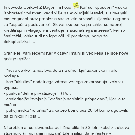
In seveda Cerkev! Z Bogom ni heca!
Ker so "sposobni" visoko-
izobraženi vodstveni kadri višje na evolucijski lestvici, si slovenski
menedgment brez problema vsako leto privošči miljonsko nagrado
za "uspešno poslovanje"! Slovenske banke pa lahko še naprej
kreditirajo in vlagajo v investicije "nacionalnega interesa", ker so
časi težki, lahko tudi na lepe oči. Ni problema, bomo že
dokapitalizirali! ...
Sranje je, vam rečem! Ker v džavni malhi ni več keša se išče nove
načine molže:
- "nove davke" iz naslova dela na črno, kjer zakonsko ni bilo
podlage...
- kao "ukinitev" dodatnega zdravstvenega zavarovanja, vbistvu
bypass...
- poskus "delne privatizacije" RTV...
- doslednejše izvajanje "vračanja socialnih prispevkov", kjer je to
možno
- pokojninska "reforma" za katero bomo čez 20 let bomo ugotovili,
da to nikoli ni bila...
Ni problema, če slovenska politična elita in 25-letni kekci z zoisovo
štipendijo (in opranimi možani) tule mislijo, da je rešitev v