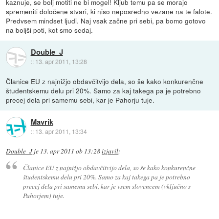
kaznuje, se bolj motiti ne bi mogel! Kljub temu pa se morajo
spremeniti določene stvari, ki niso neposredno vezane na te falote.
Predvsem mindset ljudi. Naj vsak začne pri sebi, pa bomo gotovo
na boljši poti, kot smo sedaj.
Double_J
::
13. apr 2011, 13:28
Članice EU z najnižjo obdavčitvijo dela, so še kako konkurenčne
študentskemu delu pri 20%. Samo za kaj takega pa je potrebno
precej dela pri samemu sebi, kar je Pahorju tuje.
Mavrik
::
13. apr 2011, 13:34
Double_J
je
13. apr 2011 ob 13:28
izjavil
:
Članice EU z najnižjo obdavčitvijo dela, so še kako konkurenčne
študentskemu delu pri 20%. Samo za kaj takega pa je potrebno
precej dela pri samemu sebi, kar je vsem slovencem (vključno s
Pahorjem) tuje.