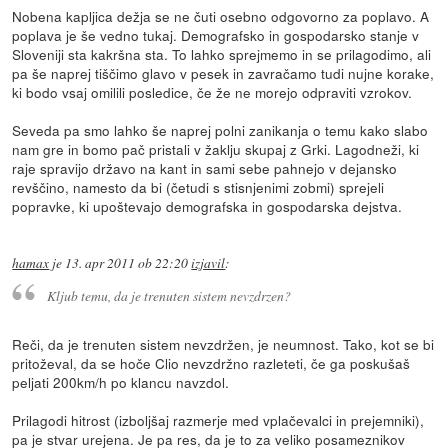
Nobena kapljica dežja se ne čuti osebno odgovorno za poplavo. A
poplava je še vedno tukaj. Demografsko in gospodarsko stanje v
Sloveniji sta kakršna sta. To lahko sprejmemo in se prilagodimo, ali
pa še naprej tiščimo glavo v pesek in zavračamo tudi nujne korake,
ki bodo vsaj omilili posledice, če že ne morejo odpraviti vzrokov.
Seveda pa smo lahko še naprej polni zanikanja o temu kako slabo
nam gre in bomo pač pristali v žaklju skupaj z Grki. Lagodneži, ki
raje spravijo državo na kant in sami sebe pahnejo v dejansko
revščino, namesto da bi (četudi s stisnjenimi zobmi) sprejeli
popravke, ki upoštevajo demografska in gospodarska dejstva.
hamax
je
13. apr 2011 ob 22:20
izjavil
:
Kljub temu, da je trenuten sistem nevzdrzen?
Reči, da je trenuten sistem nevzdržen, je neumnost. Tako, kot se bi
pritoževal, da se hoče Clio nevzdržno razleteti, če ga poskušaš
peljati 200km/h po klancu navzdol.
Prilagodi hitrost (izboljšaj razmerje med vplačevalci in prejemniki),
pa je stvar urejena. Je pa res, da je to za veliko posameznikov