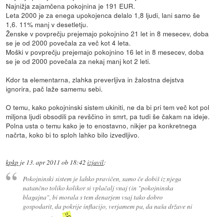
Najnižja zajamčena pokojnina je 191 EUR.
Leta 2000 je za enega upokojenca delalo 1,8 ljudi, lani samo še
1,6. 11% manj v desetletju.
Ženske v povprečju prejemajo pokojnino 21 let in 8 mesecev, doba
se je od 2000 povečala za več kot 4 leta.
Moški v povprečju prejemajo pokojnino 16 let in 8 mesecev, doba
se je od 2000 povečala za nekaj manj kot 2 leti.
Kdor ta elementarna, zlahka preverljiva in žalostna dejstva
ignorira, pač laže samemu sebi.
O temu, kako pokojninski sistem ukiniti, ne da bi pri tem več kot pol
miljona ljudi obsodili pa revščino in smrt, pa tudi še čakam na ideje.
Polna usta o temu kako je to enostavno, nikjer pa konkretnega
načrta, koko bi to sploh lahko bilo izvedljivo.
kpkp
je
13. apr 2011 ob 18:42
izjavil
:
Pokojninski sistem je lahko pravičen, samo če dobiš iz njega
natančno toliko kolikor si vplačalj vnaj (in "pokojninska
blagajna", bi morala s tem denarjem vsaj tako dobro
gospodarit, da pokrije inflacijo, verjamem pa, da naša države ni