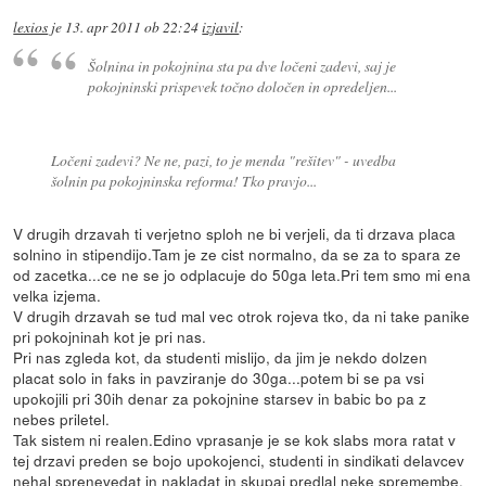
lexios
je
13. apr 2011 ob 22:24
izjavil
:
Šolnina in pokojnina sta pa dve ločeni zadevi, saj je
pokojninski prispevek točno določen in opredeljen...
Ločeni zadevi? Ne ne, pazi, to je menda "rešitev" - uvedba
šolnin pa pokojninska reforma! Tko pravjo...
V drugih drzavah ti verjetno sploh ne bi verjeli, da ti drzava placa
solnino in stipendijo.Tam je ze cist normalno, da se za to spara ze
od zacetka...ce ne se jo odplacuje do 50ga leta.Pri tem smo mi ena
velka izjema.
V drugih drzavah se tud mal vec otrok rojeva tko, da ni take panike
pri pokojninah kot je pri nas.
Pri nas zgleda kot, da studenti mislijo, da jim je nekdo dolzen
placat solo in faks in pavziranje do 30ga...potem bi se pa vsi
upokojili pri 30ih denar za pokojnine starsev in babic bo pa z
nebes priletel.
Tak sistem ni realen.Edino vprasanje je se kok slabs mora ratat v
tej drzavi preden se bojo upokojenci, studenti in sindikati delavcev
nehal sprenevedat in nakladat in skupaj predlal neke spremembe,