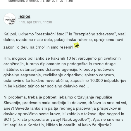
spremenilo:
energetik
(
13. apr 2011 ob 11:36
)
lexios
::
13. apr 2011, 11:38
Kaj pol, ukinemo "brezplačni študij" in "brezplačno zdravstvo", vsaj
delno, uvedemo malo delo, pokojninsko reformo, sprejmemo novi
zakon "o delu na črno" in smo rešeni?
Hm, mogoče pol lahko še kakšnih 10 let varčujemo pri cvetličnih
aranžmajih, furamo diplomante na pedagoške in razne druge
inštitute, ustanavljamo državne agencije, ki bodo preučevale
globalno segrevanje, recikliranje odpadkov, spletno cenzuro,
ustanovimo še kakšno novo občino, zaposlimo 10.000 inšpektorjev
in še kakšno tajnico ter socialno delavko več...
Ni problema, treba je potrpet, jebajmo državljanje republike
Slovenije, predvsem mala podjetja in delavce, država to smo mi vsi,
ane?! Seveda lahko sm pa tja rednega plačevanja prispevkov in
davkov opravičimo svete krave, ki zaidejo v težave, tipa Vegrad in
SCT (...ki sta propadla anyway! Nauk zgodbe?). Aja, ne smemo v
isti sapi še o Kordežih, Hildah in ostalih, al kako že djorde?