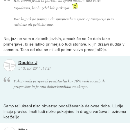
Hm, zlobni jeziki bi porekli, da sploh nismo v taki vulvi
tozadevno, kot bi želel kdo prikazati.
Kar kajpak ne pomeni, da spremembe v smeri optimizacije niso
zaželene ali pričakovane.
No, jaz ne vem o zlobnih jezikih, ampak če se že dela take
primerjave, bi se lahko primerjalo tudi storitve, ki jih državi nudita v
zameno. Tako od oka se mi zdi potem vulva precej bližje.
Double_J
::
13. apr 2011, 17:24
Pokojninski prispevek predstavlja kar 70% vseh socialnih
prispevkov in je zato dober kandidat za ukrepe.
Samo tej ukrepi niso obvezno podaljševanje delovne dobe. Ljudje
imajo pravico imeti tudi nizko pokojnino in drugje varčevati, oziroma
kot želijo.
Mipe