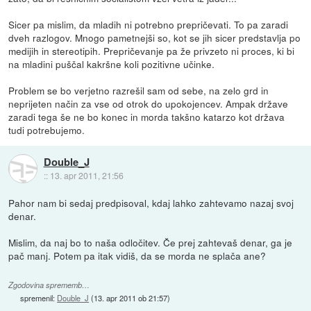
Sicer pa mislim, da mladih ni potrebno prepričevati. To pa zaradi
dveh razlogov. Mnogo pametnejši so, kot se jih sicer predstavlja po
medijih in stereotipih. Prepričevanje pa že privzeto ni proces, ki bi
na mladini puščal kakršne koli pozitivne učinke.
Problem se bo verjetno razrešil sam od sebe, na zelo grd in
neprijeten način za vse od otrok do upokojencev. Ampak države
zaradi tega še ne bo konec in morda takšno katarzo kot država
tudi potrebujemo.
Double_J
::
13. apr 2011, 21:56
Pahor nam bi sedaj predpisoval, kdaj lahko zahtevamo nazaj svoj
denar.
Mislim, da naj bo to naša odločitev. Če prej zahtevaš denar, ga je
pač manj. Potem pa itak vidiš, da se morda ne splača ane?
Zgodovina sprememb…
spremenil:
Double_J
(
13. apr 2011 ob 21:57
)