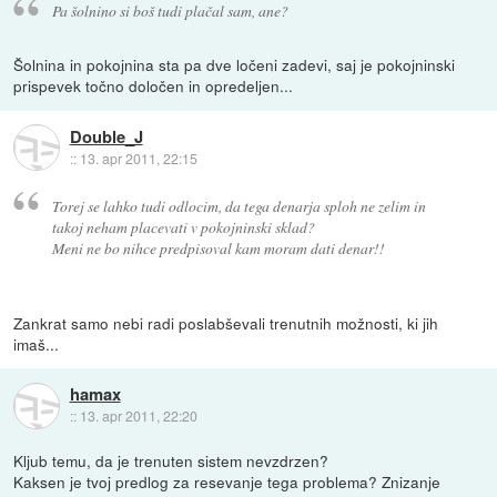
Pa šolnino si boš tudi plačal sam, ane?
Šolnina in pokojnina sta pa dve ločeni zadevi, saj je pokojninski
prispevek točno določen in opredeljen...
Double_J
::
13. apr 2011, 22:15
Torej se lahko tudi odlocim, da tega denarja sploh ne zelim in
takoj neham placevati v pokojninski sklad?
Meni ne bo nihce predpisoval kam moram dati denar!!
Zankrat samo nebi radi poslabševali trenutnih možnosti, ki jih
imaš...
hamax
::
13. apr 2011, 22:20
Kljub temu, da je trenuten sistem nevzdrzen?
Kaksen je tvoj predlog za resevanje tega problema? Znizanje