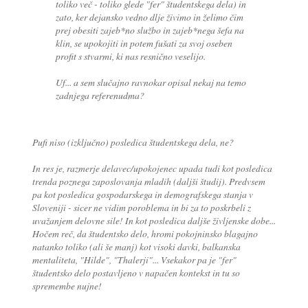
toliko več - toliko glede "fer" študentskega dela) in
zato, ker dejansko vedno dlje živimo in želimo čim
prej obesiti zajeb*no službo in zajeb*nega šefa na
klin, se upokojiti in potem fušati za svoj oseben
profit s stvarmi, ki nas resnično veselijo.
Uf... a sem slučajno ravnokar opisal nekaj na temo
zadnjega referenudma?
Pufi niso (izključno) posledica študentskega dela, ne?
In res je, razmerje delavec/upokojenec upada tudi kot posledica
trenda poznega zaposlovanja mladih (daljši študij). Predvsem
pa kot posledica gospodarskega in demografskega stanja v
Sloveniji - sicer ne vidim poroblema in bi za to poskrbeli z
uvažanjem delovne sile! In kot posledica daljše življenske dobe...
Hočem reč, da študentsko delo, hromi pokojninsko blagajno
natanko toliko (ali še manj) kot visoki davki, balkanska
mentaliteta, "Hilde", "Thalerji"... Vsekakor pa je "fer"
študentsko delo postavljeno v napačen kontekst in tu so
spremembe nujne!