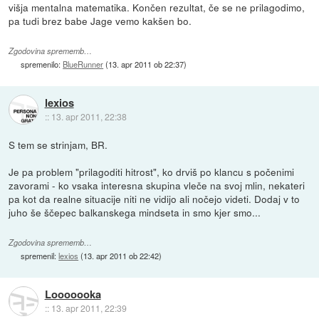
višja mentalna matematika. Končen rezultat, če se ne prilagodimo,
pa tudi brez babe Jage vemo kakšen bo.
Zgodovina sprememb…
spremenilo:
BlueRunner
(
13. apr 2011 ob 22:37
)
lexios
::
13. apr 2011, 22:38
S tem se strinjam, BR.
Je pa problem "prilagoditi hitrost", ko drviš po klancu s počenimi
zavorami - ko vsaka interesna skupina vleče na svoj mlin, nekateri
pa kot da realne situacije niti ne vidijo ali nočejo videti. Dodaj v to
juho še ščepec balkanskega mindseta in smo kjer smo...
Zgodovina sprememb…
spremenil:
lexios
(
13. apr 2011 ob 22:42
)
Looooooka
::
13. apr 2011, 22:39