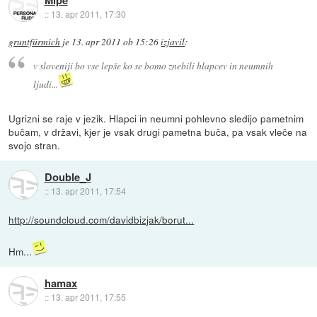
::
13. apr 2011, 17:30
gruntfürmich
je
13. apr 2011 ob 15:26
izjavil
:
v sloveniji bo vse lepše ko se bomo znebili hlapcev in neumnih
ljudi...
Ugrizni se raje v jezik. Hlapci in neumni pohlevno sledijo pametnim
bučam, v državi, kjer je vsak drugi pametna buča, pa vsak vleče na
svojo stran.
Double_J
::
13. apr 2011, 17:54
http://soundcloud.com/davidbizjak/borut...
Hm...
hamax
::
13. apr 2011, 17:55