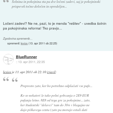
Šolnina in pokojnina sta pa dve ločeni zadevi, saj je pokojninski
prispevek točno določen in opredeljen...
Ločeni zadevi? Ne ne, pazi, to je menda "rešitev" - uvedba šolnin
pa pokojninska reforma! Tko pravjo...
Zgodovina sprememb…
spremenil:
lexios
(
13. apr 2011 ob 22:25
)
BlueRunner
::
13. apr 2011, 22:35
lexios
je
13. apr 2011 ob 22:10
izjavil
:
Preprosto zato, ker bo potrebno odplačati vse pufe...
Ko so nekateri že tako polni gobcanja o 2E9 EUR
pufanja letno. 8E8 od tega gre za pokojnine... zato,
ker študentski "delavci" tam do 30+ v blagajno ne
dajo piškavega centa (zato pa morajo ostali dati