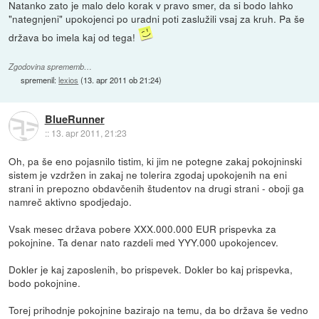
Natanko zato je malo delo korak v pravo smer, da si bodo lahko
"nategnjeni" upokojenci po uradni poti zaslužili vsaj za kruh. Pa še
država bo imela kaj od tega!
Zgodovina sprememb…
spremenil:
lexios
(
13. apr 2011 ob 21:24
)
BlueRunner
::
13. apr 2011, 21:23
Oh, pa še eno pojasnilo tistim, ki jim ne potegne zakaj pokojninski
sistem je vzdržen in zakaj ne tolerira zgodaj upokojenih na eni
strani in prepozno obdavčenih študentov na drugi strani - oboji ga
namreč aktivno spodjedajo.
Vsak mesec država pobere XXX.000.000 EUR prispevka za
pokojnine. Ta denar nato razdeli med YYY.000 upokojencev.
Dokler je kaj zaposlenih, bo prispevek. Dokler bo kaj prispevka,
bodo pokojnine.
Torej prihodnje pokojnine bazirajo na temu, da bo država še vedno