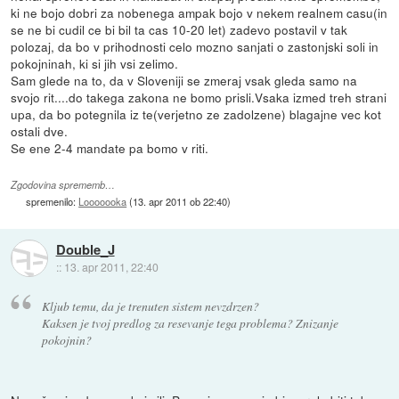
ki ne bojo dobri za nobenega ampak bojo v nekem realnem casu(in
se ne bi cudil ce bi bil ta cas 10-20 let) zadevo postavil v tak
polozaj, da bo v prihodnosti celo mozno sanjati o zastonjski soli in
pokojninah, ki si jih vsi zelimo.
Sam glede na to, da v Sloveniji se zmeraj vsak gleda samo na
svojo rit....do takega zakona ne bomo prisli.Vsaka izmed treh strani
upa, da bo potegnila iz te(verjetno ze zadolzene) blagajne vec kot
ostali dve.
Se ene 2-4 mandate pa bomo v riti.
Zgodovina sprememb…
spremenilo:
Looooooka
(
13. apr 2011 ob 22:40
)
Double_J
::
13. apr 2011, 22:40
Kljub temu, da je trenuten sistem nevzdrzen?
Kaksen je tvoj predlog za resevanje tega problema? Znizanje
pokojnin?