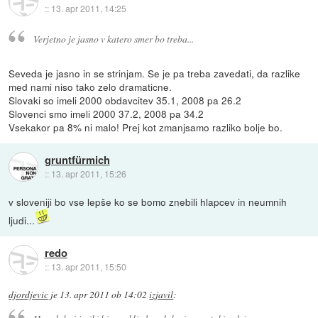
::
13. apr 2011, 14:25
Verjetno je jasno v katero smer bo treba...
Seveda je jasno in se strinjam. Se je pa treba zavedati, da razlike
med nami niso tako zelo dramaticne.
Slovaki so imeli 2000 obdavcitev 35.1, 2008 pa 26.2
Slovenci smo imeli 2000 37.2, 2008 pa 34.2
Vsekakor pa 8% ni malo! Prej kot zmanjsamo razliko bolje bo.
gruntfürmich
::
13. apr 2011, 15:26
v sloveniji bo vse lepše ko se bomo znebili hlapcev in neumnih
ljudi...
redo
::
13. apr 2011, 15:50
djordjevic
je
13. apr 2011 ob 14:02
izjavil
: