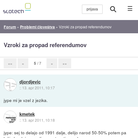
☰
Forum
»
Problemi človeštva
»
Vzroki za propad referendumov
Vzroki za propad referendumov
5
/ 7
««
«
»
»»
djordjevic
::
13. apr 2011, 10:17
jype mi je vzel z jezika.
kmetek
::
13. apr 2011, 10:18
jype: sej to delajo od 1991 dalje, delijo narod 50-50% potem pa