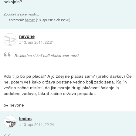
pokojnin?
Zgodovina sprememb…
spremenil:
hamax
(
13. apr 2011 ob 22:20
)
nevone
::
13. apr 2011, 22:21
Pa šolnino si boš tudi plačal sam, ane?
Kdo ti jo bo pa plačal? A jo zdej ne plačaš sam? (preko davkov) Če
ne, potem veš kako država postane vedno bolj zadolžena. Ko jih
večina začne mislisti, da jim morajo drugi plačevati šolanje in
podobne zadeve, takrat začne država propadat.
o+ nevone
lexios
::
13. apr 2011, 22:24