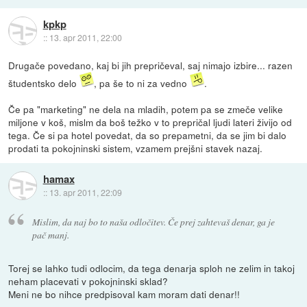
kpkp
::
13. apr 2011, 22:00
Drugače povedano, kaj bi jih prepričeval, saj nimajo izbire... razen
študentsko delo
, pa še to ni za vedno
.
Če pa "marketing" ne dela na mladih, potem pa se zmeče velike
miljone v koš, mislm da boš težko v to prepričal ljudi lateri živijo od
tega. Če si pa hotel povedat, da so prepametni, da se jim bi dalo
prodati ta pokojninski sistem, vzamem prejšni stavek nazaj.
hamax
::
13. apr 2011, 22:09
Mislim, da naj bo to naša odločitev. Če prej zahtevaš denar, ga je
pač manj.
Torej se lahko tudi odlocim, da tega denarja sploh ne zelim in takoj
neham placevati v pokojninski sklad?
Meni ne bo nihce predpisoval kam moram dati denar!!