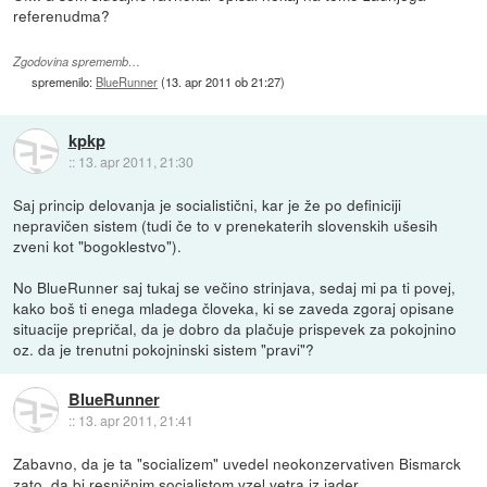
referenudma?
Zgodovina sprememb…
spremenilo:
BlueRunner
(
13. apr 2011 ob 21:27
)
kpkp
::
13. apr 2011, 21:30
Saj princip delovanja je socialistični, kar je že po definiciji
nepravičen sistem (tudi če to v prenekaterih slovenskih ušesih
zveni kot "bogoklestvo").
No BlueRunner saj tukaj se večino strinjava, sedaj mi pa ti povej,
kako boš ti enega mladega človeka, ki se zaveda zgoraj opisane
situacije prepričal, da je dobro da plačuje prispevek za pokojnino
oz. da je trenutni pokojninski sistem "pravi"?
BlueRunner
::
13. apr 2011, 21:41
Zabavno, da je ta "socializem" uvedel neokonzervativen Bismarck
zato, da bi resničnim socialistom vzel vetra iz jader...