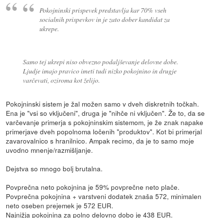
Pokojninski prispevek predstavlja kar 70% vseh
socialnih prispevkov in je zato dober kandidat za
ukrepe.
Samo tej ukrepi niso obvezno podaljševanje delovne dobe.
Ljudje imajo pravico imeti tudi nizko pokojnino in drugje
varčevati, oziroma kot želijo.
Pokojninski sistem je žal možen samo v dveh diskretnih točkah.
Ena je "vsi so vključeni", druga je "nihče ni vključen". Že to, da se
varčevanje primerja s pokojninskim sistemom, je že znak napake
primerjave dveh popolnoma ločenih "produktov". Kot bi primerjal
zavarovalnico s hranilnico. Ampak recimo, da je to samo moje
uvodno mnenje/razmišljanje.
Dejstva so mnogo bolj brutalna.
Povprečna neto pokojnina je 59% povprečne neto plače.
Povprečna pokojnina + varstveni dodatek znaša 572, minimalen
neto oseben prejemek je 572 EUR.
Najnižja pokojnina za polno delovno dobo je 438 EUR.