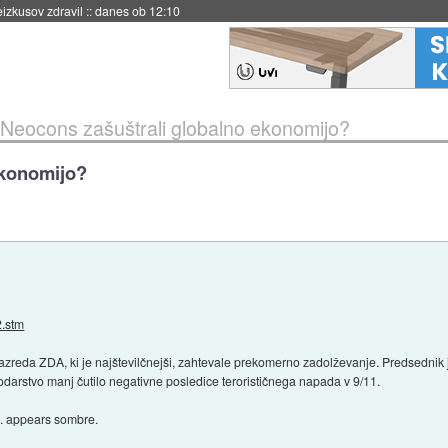
naslednji dve leti
::
danes ob 11:37
Neocons zašuštrali globalno ekonomijo?
ekonomijo?
2.stm
zreda ZDA, ki je najštevilčnejši, zahtevale prekomerno zadolževanje. Predsednik j
podarstvo manj čutilo negativne posledice terorističnega napada v 9/11.
... appears sombre.