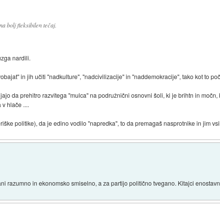
a bolj fleksibilen tečaj.
uzga nardili.
vobajat" in jih učiti "nadkulture", "nadcivilizacije" in "naddemokracije", tako kot to 
o da prehitro razvitega "mulca" na podružnični osnovni šoli, ki je brihtn in močn, 
v hlače ....
riške politike), da je edino vodilo "napredka", to da premagaš nasprotnike in jim vsi
ani razumno in ekonomsko smiselno, a za partijo politično tvegano. Kitajci enostavn