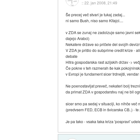
::
22. jan 2008, 21:49
Še precej več stvari je tukaj zadaj...
ni samo Bush, niso samo Kitajci....
v ZDA se zunaj ne zadolzuje samo javni sekto
dajejo Arabci)
Nekatere države so pričele del svojih devizn
V ZDA je prišlo do subprime credit krize - al
debate
Hitra gospodarska rast azijskih držav -> večj
Če pokne v teh razmerah še kak pokojninski 
v Evropi je fundament sicer trdnejši, venda
Ne poenostavljat preveč, nekateri bolj trezn
da primat ZDA v gospodarstvu naj ne bil og
sicer smo pa sedaj v situaciji, ko nihče ve
(predvsem FED, ECB in švicarska CB..) - te po
Je pa tako - vsaka taka kriza 'pospravi' udelež