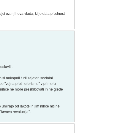
ci oz. njihova vlada, ki je dala prednost
ostaviti.
si nakopali tudi zajeten socialni
bo "vojna proti terorizmu" v primeru
a nihče ne more preskrbovati in ne glede
 umirajo od lakote in jim nihče nič ne
"krvava revolucija".