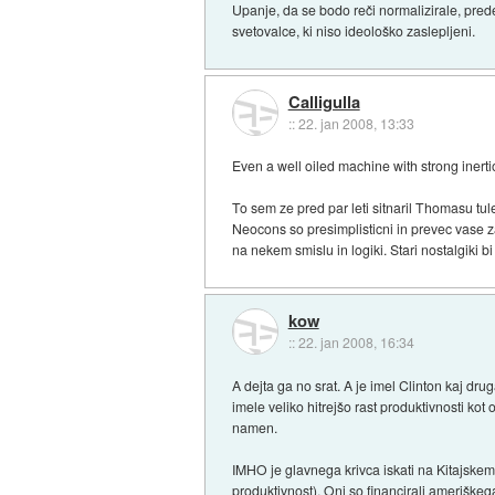
Upanje, da se bodo reči normalizirale, pred
svetovalce, ki niso ideološko zaslepljeni.
Calligulla
::
22. jan 2008, 13:33
Even a well oiled machine with strong inertion
To sem ze pred par leti sitnaril Thomasu tul
Neocons so presimplisticni in prevec vase za
na nekem smislu in logiki. Stari nostalgiki 
kow
::
22. jan 2008, 16:34
A dejta ga no srat. A je imel Clinton kaj d
imele veliko hitrejšo rast produktivnosti kot
namen.
IMHO je glavnega krivca iskati na Kitajskem,
produktivnost). Oni so financirali ameriškeg