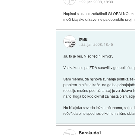
::
22. jan 2008, 18:33
Napisal si, da so zašuštrali GLOBALNO ekonom
moči kitajske države, ne pa dobrobitu svojih d
jype
::
22. jan 2008, 18:45
Ja, to je res. Niso "edini krivci".
Vsekakor so pa ZDA spravili v geopolitičen pol
Sam menim, da njihova zunanja politika zelo
problem in nič ne kaže, da ga bo prihajajoča
recesije močno podražila, saj je za države t
na to, koga bo kdo okrivil za nastalo situac
Na Kitajsko seveda težko računamo, saj se bo
reče", da bi to spodneslo komunistično oblas
Barakuda1