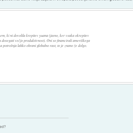
em, ki ni dovolila krepitev yuana (jasno, ker vsaka okrepitev
in dosegati večjo produktivnost). Oni so financirali ameriškega
 potrošnja lahko ohrani globalno rast, to je znano že dolgo.
zed?