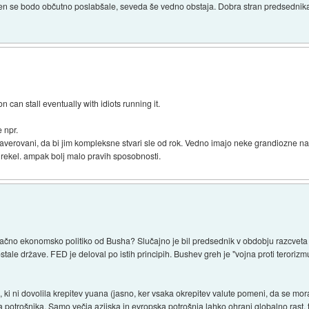
en se bodo občutno poslabšale, seveda še vedno obstaja. Dobra stran predsednika B
 can stall eventually with idiots running it.
e npr.
verovani, da bi jim kompleksne stvari sle od rok. Vedno imajo neke grandiozne nacrte
bi rekel. ampak bolj malo pravih sposobnosti.
rugačno ekonomsko politiko od Busha? Slučajno je bil predsednik v obdobju razcveta 
 ostale države. FED je deloval po istih principih. Bushev greh je "vojna proti terori
 ki ni dovolila krepitev yuana (jasno, ker vsaka okrepitev valute pomeni, da se moraš
a potrošnika. Samo večja azijska in evropska potrošnja lahko ohrani globalno rast, to