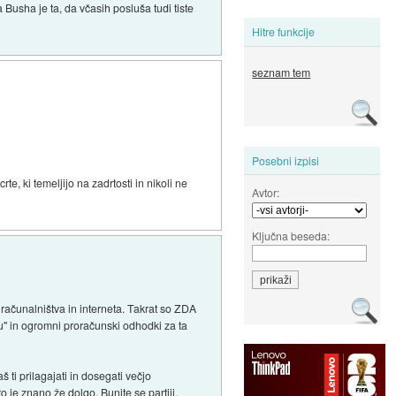
usha je ta, da včasih posluša tudi tiste
Hitre funkcije
seznam tem
Posebni izpisi
, ki temeljijo na zadrtosti in nikoli ne
Avtor:
Ključna beseda:
računalništva in interneta. Takrat so ZDA
zmu" in ogromni proračunski odhodki za ta
 ti prilagajati in dosegati večjo
 je znano že dolgo. Bunite se partiji.