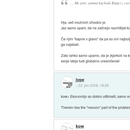
.... Me prav zanima kaj bodo Kitajci z vs
Hja, več možnioh izhodov je.
Jaz samo upam, da ne začnejo razmišljat k
Če njim "kapne v glavo" da pa so oni najbolj
ga najebali.
Zato lahko samo upamo, da je (kjerkoli na te
svoje ideje tudi globalno uresničevali
jype
::
22. jan 2008, 18:26
kow> Ekonomijo so dobro uštimalil, samo voj
Therein lies the "neocon" part of the proble
kow