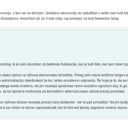
ijo, v tem se ne strinjam. Globalno ekonomijo so zašuštrali v veliki meri tudi kitaj
ržavljanov. Američani jih že 3 leta rotijo naj preidejo na bolj fleksibilen tečaj.
ožaj, ki je zelo dovzeten za takšnele fluktuacije, kar je tudi tisto, kar sem želel izp
 slabo vpliva na njihova ekonomska izhodišča. Poleg zelo resne količine dolgov so 
 administracija, kakršnakoli že bo, lahko enostavno odpravila. Še huje je to, da se 
retjega sveta značilno, da jim recesija spodnese ravno socialno ogroženi sloj, ki g
ijo, se bo splošna motivacija za teroristično aktivnost zoper zahod precej povečala.
 njihove države recesija precej manj dotaknila - ker si pač privoščijo "da jim ljudje
t si pa nihče ne drzne napovedovati, ker bi bila reč skoraj zagotovo vredna naziva 