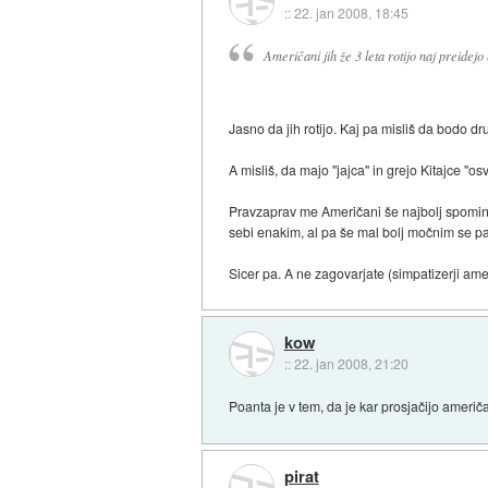
::
22. jan 2008, 18:45
Američani jih že 3 leta rotijo naj preidejo n
Jasno da jih rotijo. Kaj pa misliš da bodo dr
A misliš, da majo "jajca" in grejo Kitajce "os
Pravzaprav me Američani še najbolj spominjaj
sebi enakim, al pa še mal bolj močnim se pa 
Sicer pa. A ne zagovarjate (simpatizerji ame
kow
::
22. jan 2008, 21:20
Poanta je v tem, da je kar prosjačijo američ
pirat