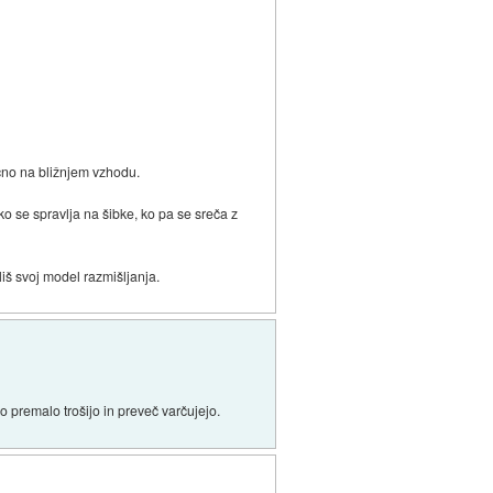
počno na bližnjem vzhodu.
ko se spravlja na šibke, ko pa se sreča z
liš svoj model razmišljanja.
o premalo trošijo in preveč varčujejo.