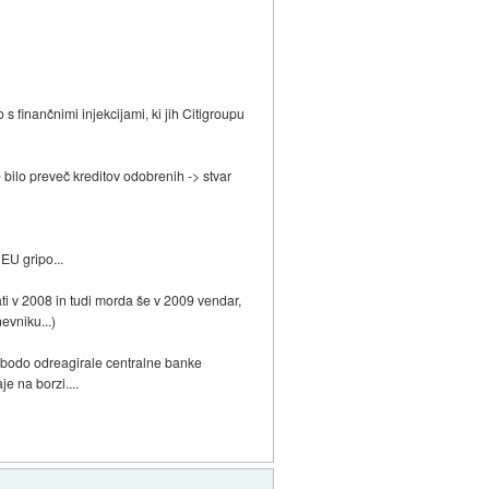
 finančnimi injekcijami, ki jih Citigroupu
e bilo preveč kreditov odobrenih -> stvar
EU gripo...
ati v 2008 in tudi morda še v 2009 vendar,
evniku...)
o bodo odreagirale centralne banke
e na borzi....