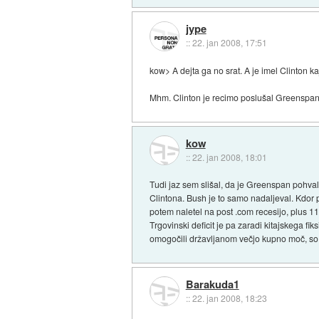
jype
::
22. jan 2008, 17:51
kow> A dejta ga no srat. A je imel Clinton
Mhm. Clinton je recimo poslušal Greenspan
kow
::
22. jan 2008, 18:01
Tudi jaz sem slišal, da je Greenspan pohval
Clintona. Bush je to samo nadaljeval. Kdor 
potem naletel na post .com recesijo, plus 1
Trgovinski deficit je pa zaradi kitajskega 
omogočili državljanom večjo kupno moč, so raj
Barakuda1
::
22. jan 2008, 18:23