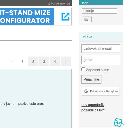
Išči:
Zadnje novice
Prijava
«
1
2
3
4
»
Zapomni si me
e v javnem pozivu celo prosil
nov uporabnik
pozabili geslo?