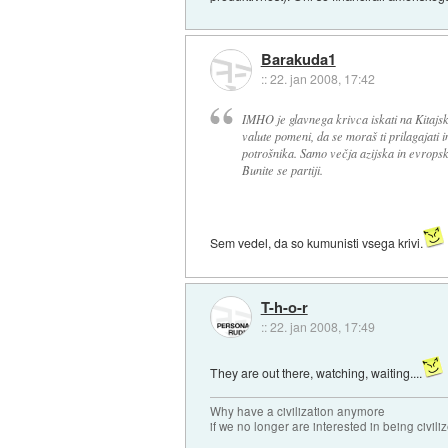
Barakuda1
::
22. jan 2008, 17:42
IMHO je glavnega krivca iskati na Kitajsk
valute pomeni, da se moraš ti prilagajati 
potrošnika. Samo večja azijska in evropska
Bunite se partiji.
Sem vedel, da so kumunisti vsega krivi.
T-h-o-r
::
22. jan 2008, 17:49
They are out there, watching, waiting....
Why have a civilization anymore
if we no longer are interested in being civili