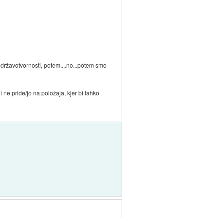
o državotvornosti, potem....no...potem smo
 ne pride/jo na položaja, kjer bi lahko