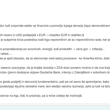
r, tudi corporate sektor se financira s pomočjo tujega denarja (lepo demonstrirano s
ih rezerv iz USD pretapljati v EUR -> krepitev EUR in slabitev $
i je subprime kriza posledica rasti trga nepremičnin ali so nepremičnine rasle, ker j
e povpraševanje po surovinah, energiji, tudi produktih -> cene gor -> inflacija...
sklad.....
r se je spet izkazalo, da so ekonomije med seboj povezane - ko Amerika kihne, dobi 
i vseeno ocenjujejo, da je krajša recesija v ZDA sicer povsem možna in da zna traj
rožen (javno dostopne objave Deutsche Bank, intervju z Zakrajškom v sobotnem dn
č ne gleda podjetij in ekonomij fundamentalno, pač pa vsi samo še spremljamo, kak
stavljajo ključne obrestne mere, tem sledijo valutna razmerja, vpliv je tudi na tečaj
ence na trgu, tisti, ki preživijo, pa iz krize izidejo še močnejši.