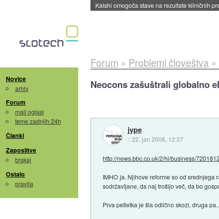
Sandisk že prodal več kot polovico SSD-jev za 
Forum
»
Problemi človeštva
»
Novice
Neocons zašuštrali globalno 
arhiv
Forum
mali oglasi
teme zadnjih 24h
jype
Članki
::
22. jan 2008, 12:37
Zaposlitve
http://news.bbc.co.uk/2/hi/business/720181
brskaj
Ostalo
IMHO ja. Njihove reforme so od srednjega ra
pravila
sodržavljane, da naj trošijo več, da bo gos
Prva petletka je šla odlično skozi, druga pa