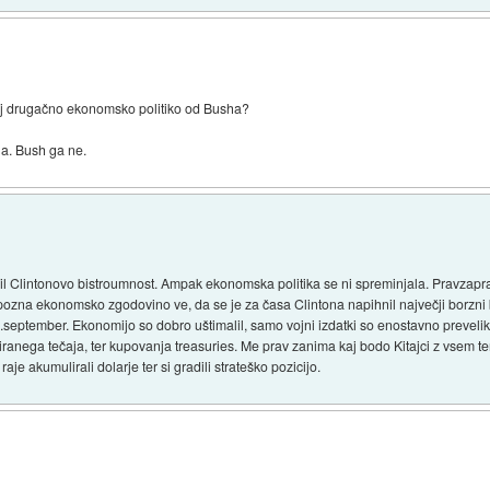
 kaj drugačno ekonomsko politiko od Busha?
a. Bush ga ne.
il Clintonovo bistroumnost. Ampak ekonomska politika se ni spreminjala. Pravzapra
pozna ekonomsko zgodovino ve, da se je za časa Clintona napihnil največji borzni 
1.september. Ekonomijo so dobro uštimalil, samo vojni izdatki so enostavno prevelik
fiksiranega tečaja, ter kupovanja treasuries. Me prav zanima kaj bodo Kitajci z vse
e akumulirali dolarje ter si gradili strateško pozicijo.