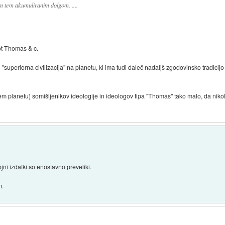
em tem akumuliranim dolgom. ....
ot Thomas & c.
 "superiorna civilizacija" na planetu, ki ima tudi daleč nadaljš zgodovinsko tradicij
m planetu) somišljenikov ideologije in ideologov tipa "Thomas" tako malo, da nikoli
ni izdatki so enostavno preveliki.
m.