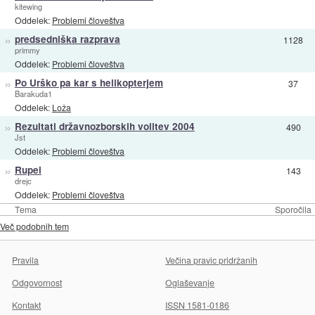
kitewing
Oddelek:
Problemi človeštva
»
predsedniška razprava
1128
primmy
Oddelek:
Problemi človeštva
»
Po Urško pa kar s helikopterjem
37
Barakuda1
Oddelek:
Loža
»
Rezultati državnozborskih volitev 2004
490
Jst
Oddelek:
Problemi človeštva
»
Rupel
143
drejc
Oddelek:
Problemi človeštva
Tema
Sporočila
Več podobnih tem
Pravila
Večina pravic pridržanih
Odgovornost
Oglaševanje
Kontakt
ISSN 1581-0186