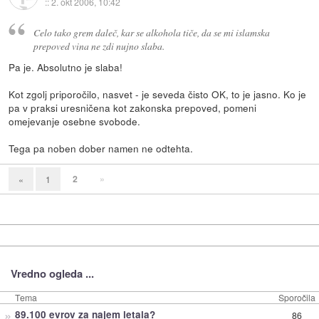
::
2. okt 2006, 10:42
Celo tako grem daleč, kar se alkohola tiče, da se mi islamska
prepoved vina ne zdi nujno slaba.
Pa je. Absolutno je slaba!
Kot zgolj priporočilo, nasvet - je seveda čisto OK, to je jasno. Ko je
pa v praksi uresničena kot zakonska prepoved, pomeni
omejevanje osebne svobode.
Tega pa noben dober namen ne odtehta.
2
»
«
1
Vredno ogleda ...
Tema
Sporočila
»
89.100 evrov za najem letala?
86