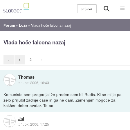
☰
Forum
»
Loža
»
Vlada hoče falcona nazaj
Vlada hoče falcona nazaj
2
»
«
1
Thomas
::
1. okt 2006, 16:43
Komuniste sem preganjal že preden sem bil Rudis. Ki se mi je pa
zelo priljubil zadnje čase in ga ne dam. Zamenjam mogoče za
kakšen dober avatar. To pa.
Jst
::
1. okt 2006, 17:25