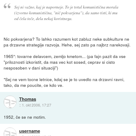
Sej ni važno, kaj je naporneje. To je total komunistična morala
(izvorno komunistična, "nič pokvarjena"), da samo tisti, ki mu
od čela teče, dela nekaj koristnega.
Nic pokvarjena? To lahko razumem kot zabluz neke subkulture ne
pa drzavne strategije razvoja. Hehe, sej zato pa najbrz narekovaji.
1965*: tovarne delavcem, zemljo kmetom... (pa fajn pazit da vse
"priloznosti izkoristit, da mas vec kot sosed, ceprav si cisto
nesposoben v dani situaciji")
*Sej ne vem tocne letnice, kdaj se je to uvedlo na drzavni ravni,
tako, da me poucite, ce kdo ve.
Thomas
::
1. okt 2006, 17:27
1952, če se ne motim.
username