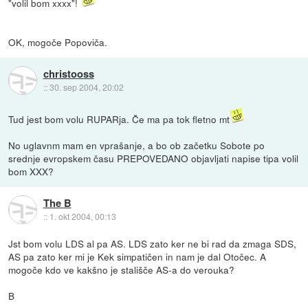
"volil bom xxxx"!
OK, mogoče Popoviča.
christooss
::
30. sep 2004, 20:02
Tud jest bom volu RUPARja. Če ma pa tok fletno mt
No uglavnm mam en vprašanje, a bo ob začetku Sobote po
srednje evropskem času PREPOVEDANO objavljati napise tipa volil
bom XXX?
The B
::
1. okt 2004, 00:13
Jst bom volu LDS al pa AS. LDS zato ker ne bi rad da zmaga SDS,
AS pa zato ker mi je Kek simpatičen in nam je dal Otočec. A
mogoče kdo ve kakšno je stališče AS-a do verouka?
B