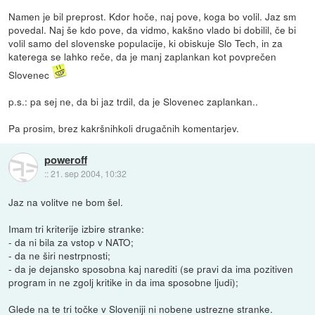
Namen je bil preprost. Kdor hoče, naj pove, koga bo volil. Jaz sm
povedal. Naj še kdo pove, da vidmo, kakšno vlado bi dobilil, če bi
volil samo del slovenske populacije, ki obiskuje Slo Tech, in za
katerega se lahko reče, da je manj zaplankan kot povprečen
Slovenec
p.s.: pa sej ne, da bi jaz trdil, da je Slovenec zaplankan..
Pa prosim, brez kakršnihkoli drugačnih komentarjev.
poweroff
::
21. sep 2004, 10:32
Jaz na volitve ne bom šel.
Imam tri kriterije izbire stranke:
- da ni bila za vstop v NATO;
- da ne širi nestrpnosti;
- da je dejansko sposobna kaj narediti (se pravi da ima pozitiven
program in ne zgolj kritike in da ima sposobne ljudi);
Glede na te tri točke v Sloveniji ni nobene ustrezne stranke.