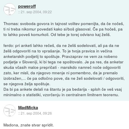
poweroff
::
21. sep 2004, 09:22
Thomas: svoboda govora in tajnost volitev pomenijta, da če nočeš,
ti ni treba nikomur povedati kako si/boš glasoval. Če pa hočeš, pa
to lahko poveš komurkoli. Od tebe je torej odvisno kaj želiš.
ferdo: pri anketi lahko rečeš, da ne želiš sodelovati, ali pa da ne
želiš odgovoriti na to vprašanje. To je tvoja pravica in večina
anketarskih podjetij to spoštuje. Pravzaprav ne vem za nobeno
podjetje v Sloveniji, ki bi tega ne spoštovalo. Je pa res, da anketar
skuša včasih malce prepričati - marsikdo namreč noče odgovoriti
zato, ker misli, da njegovo mnenje ni pomembno, da je premalo
izobražen,... če pa odločno pove, da ne želi sodelovati / odgovoriti,
se njegova želja spoštuje.
Da bi pa ankete delali na štantu je pa bedarija - sploh če veš vsaj
minimalno o statistiki, vzorčenju in centralnem limitnem teoremu.
MadMicka
::
21. sep 2004, 09:26
Madona, znate stvar spridit.