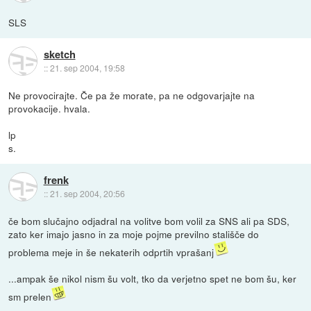
SLS
sketch
::
21. sep 2004, 19:58
Ne provocirajte. Če pa že morate, pa ne odgovarjajte na
provokacije. hvala.
lp
s.
frenk
::
21. sep 2004, 20:56
če bom slučajno odjadral na volitve bom volil za SNS ali pa SDS,
zato ker imajo jasno in za moje pojme previlno stališče do
problema meje in še nekaterih odprtih vprašanj
...ampak še nikol nism šu volt, tko da verjetno spet ne bom šu, ker
sm prelen