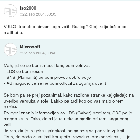
iso2000
::
22. sep 2004, 00:05
V SLO. trenutno nimam koga volit. Razlog? Glej tretjo točko od
matthai-a.
Microsoft
::
22. sep 2004, 00:42
Mah, jst ce se bom znasel tam, bom volil za:
- LDS ce bom resen
- SNS (Plemeniti) ce bom prevec dobre volje
- AS mogoce, ce se ne bom odlocil za zgornja dva :)
Se bom pa se prej pozanimal, kako razlicne stranke kaj gledajo na
uvedbo verouka v sole. Lahko pa tudi kdo od vas malo o tem
napise.
Po meni znanih informacijah so LDS (Gaber) proti tem, SDS pa je
menda za to. Tako, da mi je to nekako merilo pri tem, koga bom
volil.
Je res, da je to neka malenkost, samo sem se pac v to vpiknil.
Tisto, da bodo zmanjsali korupcijo, revscino, brezposelnost, ... je