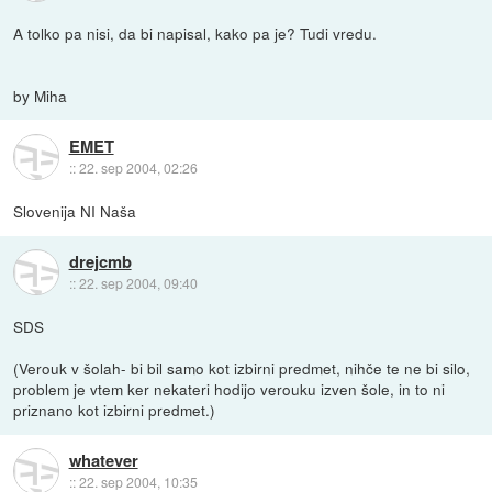
A tolko pa nisi, da bi napisal, kako pa je? Tudi vredu.
by Miha
EMET
::
22. sep 2004, 02:26
Slovenija NI Naša
drejcmb
::
22. sep 2004, 09:40
SDS
(Verouk v šolah- bi bil samo kot izbirni predmet, nihče te ne bi silo,
problem je vtem ker nekateri hodijo verouku izven šole, in to ni
priznano kot izbirni predmet.)
whatever
::
22. sep 2004, 10:35