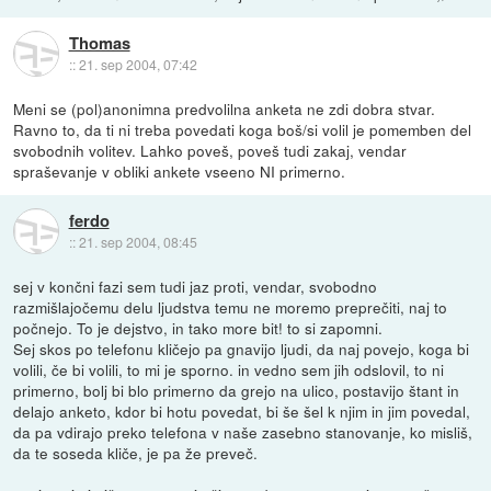
Thomas
::
21. sep 2004, 07:42
Meni se (pol)anonimna predvolilna anketa ne zdi dobra stvar.
Ravno to, da ti ni treba povedati koga boš/si volil je pomemben del
svobodnih volitev. Lahko poveš, poveš tudi zakaj, vendar
spraševanje v obliki ankete vseeno NI primerno.
ferdo
::
21. sep 2004, 08:45
sej v končni fazi sem tudi jaz proti, vendar, svobodno
razmišlajočemu delu ljudstva temu ne moremo preprečiti, naj to
počnejo. To je dejstvo, in tako more bit! to si zapomni.
Sej skos po telefonu kličejo pa gnavijo ljudi, da naj povejo, koga bi
volili, če bi volili, to mi je sporno. in vedno sem jih odslovil, to ni
primerno, bolj bi blo primerno da grejo na ulico, postavijo štant in
delajo anketo, kdor bi hotu povedat, bi še šel k njim in jim povedal,
da pa vdirajo preko telefona v naše zasebno stanovanje, ko misliš,
da te soseda kliče, je pa že preveč.