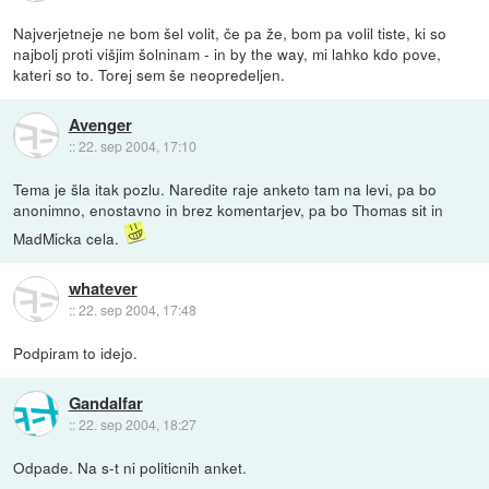
Najverjetneje ne bom šel volit, če pa že, bom pa volil tiste, ki so
najbolj proti višjim šolninam - in by the way, mi lahko kdo pove,
kateri so to. Torej sem še neopredeljen.
Avenger
::
22. sep 2004, 17:10
Tema je šla itak pozlu. Naredite raje anketo tam na levi, pa bo
anonimno, enostavno in brez komentarjev, pa bo Thomas sit in
MadMicka cela.
whatever
::
22. sep 2004, 17:48
Podpiram to idejo.
Gandalfar
::
22. sep 2004, 18:27
Odpade. Na s-t ni politicnih anket.