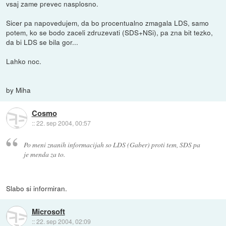
vsaj zame prevec nasplosno.
Sicer pa napovedujem, da bo procentualno zmagala LDS, samo
potem, ko se bodo zaceli zdruzevati (SDS+NSi), pa zna bit tezko,
da bi LDS se bila gor...
Lahko noc.
by Miha
Cosmo
::
22. sep 2004, 00:57
Po meni znanih informacijah so LDS (Gaber) proti tem, SDS pa
je menda za to.
Slabo si informiran.
Microsoft
::
22. sep 2004, 02:09