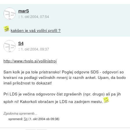
marS
::
1. okt 2004, 07:54
kakšen je vaš volilni profil ?
S4
::
1. okt 2004, 09:37
http://www.rtvslo.si/volilnistroj
Sam kolk je pa tole pristransko! Poglej odgovre SDS - odgovori so
kreirani na podlagi večinskih mnenj iz raznih anket. Upam, da bodo
imali priložnost to dokazat!
Pri LDS je večina odgovorov čist zgrešenih (npr. drugo) ali pa jih
sploh ni! Kakorkoli obračam je LDS na zadnjem mestu.
Zgodovina sprememb…
spremenil:
S4
(
1. okt 2004 ob 09:38
)