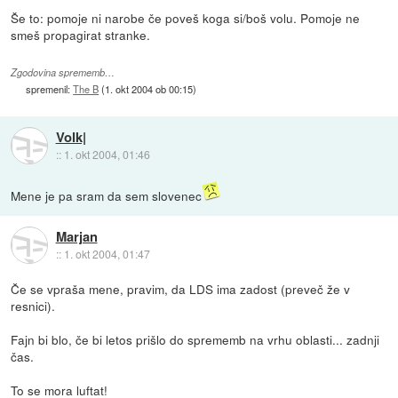
Še to: pomoje ni narobe če poveš koga si/boš volu. Pomoje ne
smeš propagirat stranke.
Zgodovina sprememb…
spremenil:
The B
(
1. okt 2004 ob 00:15
)
Volk|
::
1. okt 2004, 01:46
Mene je pa sram da sem slovenec
Marjan
::
1. okt 2004, 01:47
Če se vpraša mene, pravim, da LDS ima zadost (preveč že v
resnici).
Fajn bi blo, če bi letos prišlo do sprememb na vrhu oblasti... zadnji
čas.
To se mora luftat!