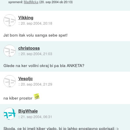
spremenil:
MadMicka
(
20. sep 2004 ob 20:13
)
Vikking
::
20. sep 2004, 20:18
Jst bom itak volu samga sebe spet!
christooss
::
20. sep 2004, 21:03
Glede na ker volilni okraj bi pa bla ANKETA?
Vesoljc
::
20. sep 2004, 21:29
na kiber prostor
BigWhale
::
21. sep 2004, 06:31
Skoda, ce bi imeli kiber vlado, bi jo lahko enostavno pobrisali ;>