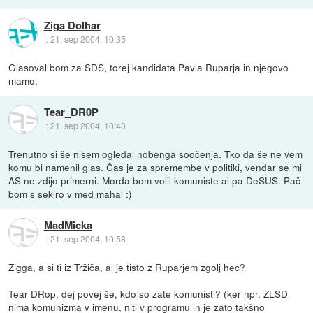
Ziga Dolhar
::
21. sep 2004, 10:35
Glasoval bom za SDS, torej kandidata Pavla Ruparja in njegovo
mamo.
Tear_DR0P
::
21. sep 2004, 10:43
Trenutno si še nisem ogledal nobenga soočenja. Tko da še ne vem
komu bi namenil glas. Čas je za spremembe v politiki, vendar se mi
AS ne zdijo primerni. Morda bom volil komuniste al pa DeSUS. Pač
bom s sekiro v med mahal :)
MadMicka
::
21. sep 2004, 10:58
Zigga, a si ti iz Tržiča, al je tisto z Ruparjem zgolj hec?
Tear DRop, dej povej še, kdo so zate komunisti? (ker npr. ZLSD
nima komunizma v imenu, niti v programu in je zato takšno