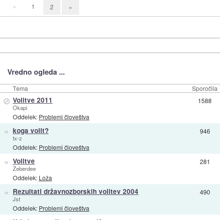
«
1
2
»
Vredno ogleda ...
Tema
Sporočila
⊘
Volitve 2011
1588
Okapi
Oddelek:
Problemi človeštva
»
koga volit?
946
tx-z
Oddelek:
Problemi človeštva
»
Volitve
281
Zeberdee
Oddelek:
Loža
»
Rezultati državnozborskih volitev 2004
490
Jst
Oddelek:
Problemi človeštva