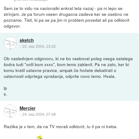
Sem ze to vidu na nacionalki enkrat leta nazaj - pa ni lepo se
strinjam. Je pa forum vseen drugacna zadeva ker se osebno ne
poznamo. Tisti, ki pa se pa jim ni problem povedat ali pa odklonit
odgovor.
sketch
::
23. sep 2004, 23:42
Ob naslednjem odgovoru, ki ne bo vseboval poleg vsega ostalega
šodra tudi "volil bom xxxx", bom temo zaklenil. Pa ne zato, ker bi
komu kratil ustavne pravice, ampak če hočete debatirati o
ustavnosti odprtega vprašanja, odprite novo temo. Hvala.
lp
s.
Mercier
::
24. sep 2004, 07:48
Razlika je v tem, da na TV moraš odklonit, tu ti pa ni treba.