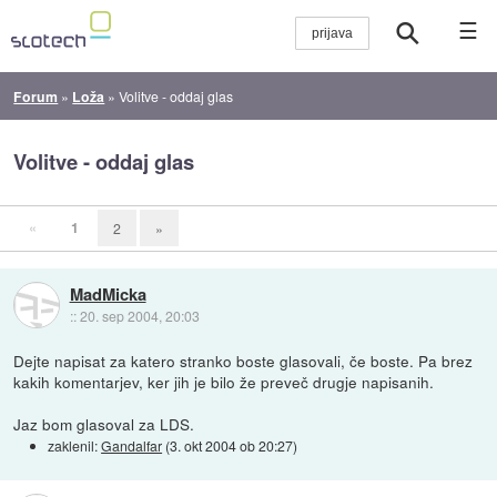
☰
Forum
»
Loža
»
Volitve - oddaj glas
Volitve - oddaj glas
«
1
2
»
MadMicka
::
20. sep 2004, 20:03
Dejte napisat za katero stranko boste glasovali, če boste. Pa brez
kakih komentarjev, ker jih je bilo že preveč drugje napisanih.
Jaz bom glasoval za LDS.
zaklenil:
Gandalfar
(
3. okt 2004 ob 20:27
)