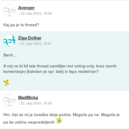
Avenger
::
22. sep 2004, 19:06
Kaj pa je ta thread?
Ziga Dolhar
::
22. sep 2004, 19:41
Benti ...
A nej ne bi bil tale thread zamišljen kot voting-only, brez raznih
komentarjev [kakršen je npr. tale] in lepo moderiran?
MadMicka
::
22. sep 2004, 19:48
Hm, čist se mi je izvedba ideje podrla. Mogoče pa ne. Mogoče je
pa še večina neopredeljenih