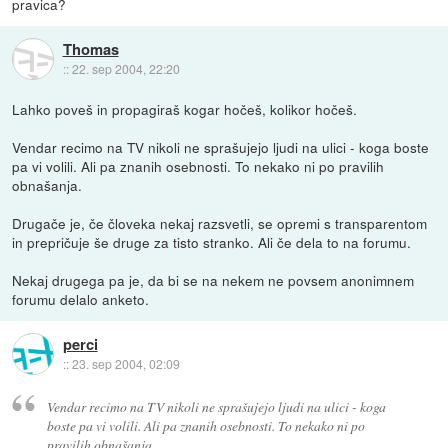
pravica?
Thomas
::
22. sep 2004, 22:20
Lahko poveš in propagiraš kogar hočeš, kolikor hočeš.
Vendar recimo na TV nikoli ne sprašujejo ljudi na ulici - koga boste
pa vi volili. Ali pa znanih osebnosti. To nekako ni po pravilih
obnašanja.
Drugače je, če človeka nekaj razsvetli, se opremi s transparentom
in prepričuje še druge za tisto stranko. Ali če dela to na forumu.
Nekaj drugega pa je, da bi se na nekem ne povsem anonimnem
forumu delalo anketo.
perci
::
23. sep 2004, 02:09
Vendar recimo na TV nikoli ne sprašujejo ljudi na ulici - koga
boste pa vi volili. Ali pa znanih osebnosti. To nekako ni po
pravilih obnašanja.