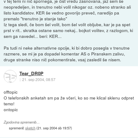
v tej temi ni nič spornega, je čist vredu zasnovana, jaz sem še
neopredeljen, in trenutno nebi volil nikogar oz. nobeno stranko ali
listo kandidatov. KER še vedno govorijo preveč, naredijo pa
premalo "trenutno je stanje tako"
Iz tega sledi, če bom šel volit, bom šel volit obljube, kar je pa spet
prst v rit.. skratka ostane samo nekaj.. bojkot volitev, z razlogom, ki
sem ga navedel... beri: KER...
Pa tudi ni neke alternativne opcije, ki bi dobro posegla v trenutne
razmere, se mi je pa dopadel komentar AS o Piranskem zalivu,
druge stranke niso nič pokomentirale, vsaj zasledil še nisem.
Tear_DR0P
::
21. sep 2004, 08:57
offtopic
O telefonskih anketah sm pa že včeri, ko so me klical sklenu odpret
temo!
ontopic
Zgodovina sprememb…
spremenil:
sketch
(
21. sep 2004 ob 19:57
)