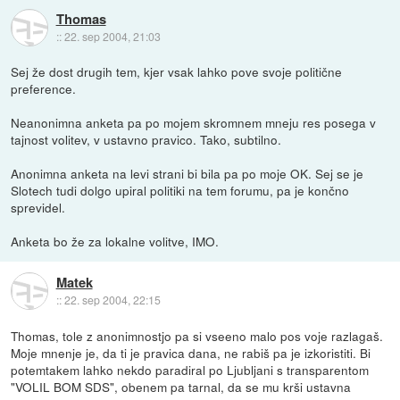
Thomas
::
22. sep 2004, 21:03
Sej že dost drugih tem, kjer vsak lahko pove svoje politične
preference.
Neanonimna anketa pa po mojem skromnem mneju res posega v
tajnost volitev, v ustavno pravico. Tako, subtilno.
Anonimna anketa na levi strani bi bila pa po moje OK. Sej se je
Slotech tudi dolgo upiral politiki na tem forumu, pa je končno
sprevidel.
Anketa bo že za lokalne volitve, IMO.
Matek
::
22. sep 2004, 22:15
Thomas, tole z anonimnostjo pa si vseeno malo pos voje razlagaš.
Moje mnenje je, da ti je pravica dana, ne rabiš pa je izkoristiti. Bi
potemtakem lahko nekdo paradiral po Ljubljani s transparentom
"VOLIL BOM SDS", obenem pa tarnal, da se mu krši ustavna