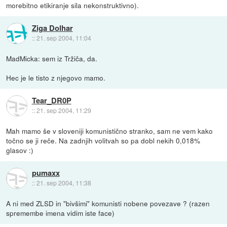
morebitno etikiranje sila nekonstruktivno).
Ziga Dolhar
::
21. sep 2004, 11:04
MadMicka: sem iz Tržiča, da.
Hec je le tisto z njegovo mamo.
Tear_DR0P
::
21. sep 2004, 11:29
Mah mamo še v sloveniji komunistično stranko, sam ne vem kako
točno se ji reče. Na zadnjih volitvah so pa dobl nekih 0,018%
glasov :)
pumaxx
::
21. sep 2004, 11:38
A ni med ZLSD in "bivšimi" komunisti nobene povezave ? (razen
spremembe imena vidim iste face)