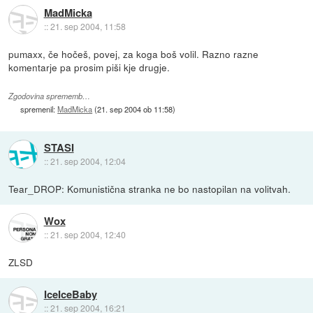
MadMicka
::
21. sep 2004, 11:58
pumaxx, če hočeš, povej, za koga boš volil. Razno razne
komentarje pa prosim piši kje drugje.
Zgodovina sprememb…
spremenil:
MadMicka
(
21. sep 2004 ob 11:58
)
STASI
::
21. sep 2004, 12:04
Tear_DROP: Komunistična stranka ne bo nastopilan na volitvah.
Wox
::
21. sep 2004, 12:40
ZLSD
IceIceBaby
::
21. sep 2004, 16:21