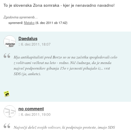
To je slovenska Zona somraka - kjer je nenavadno navadno!
Zgodovina sprememb…
spremenil:
Matako
(
6. dec 2011 ob 17:42
)
Daedalus
::
6. dec 2011, 18:07
Hja antikapitalisti pred Borzo so se na začetku spogledovali celo
z volitvami večkrat na leto - redno. Nič čudnega, da je menda
največ podpornikov gibanja 15o v javnosti pihajalo iz... vrst
SDS (ja, ankete).
no comment
::
6. dec 2011, 19:00
Največji delež svojih volivcev, ki podpirajo proteste, imajo SDS