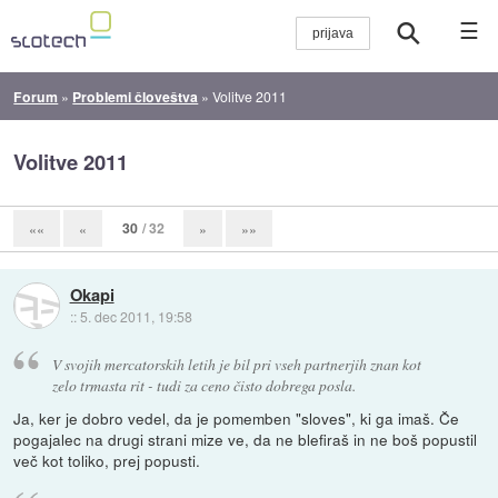
☰
Forum
»
Problemi človeštva
»
Volitve 2011
Volitve 2011
30
/ 32
««
«
»
»»
Okapi
::
5. dec 2011, 19:58
V svojih mercatorskih letih je bil pri vseh partnerjih znan kot
zelo trmasta rit - tudi za ceno čisto dobrega posla.
Ja, ker je dobro vedel, da je pomemben "sloves", ki ga imaš. Če
pogajalec na drugi strani mize ve, da ne blefiraš in ne boš popustil
več kot toliko, prej popusti.