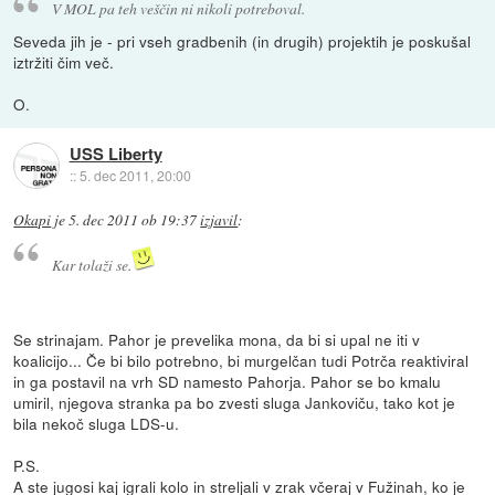
V MOL pa teh veščin ni nikoli potreboval.
Seveda jih je - pri vseh gradbenih (in drugih) projektih je poskušal
iztržiti čim več.
O.
USS Liberty
::
5. dec 2011, 20:00
Okapi
je
5. dec 2011 ob 19:37
izjavil
:
Kar tolaži se.
Se strinajam. Pahor je prevelika mona, da bi si upal ne iti v
koalicijo... Če bi bilo potrebno, bi murgelčan tudi Potrča reaktiviral
in ga postavil na vrh SD namesto Pahorja. Pahor se bo kmalu
umiril, njegova stranka pa bo zvesti sluga Jankoviču, tako kot je
bila nekoč sluga LDS-u.
P.S.
A ste jugosi kaj igrali kolo in streljali v zrak včeraj v Fužinah, ko je