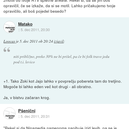
opravičil, če se izkaže, da si se motil. Lahko pričakujemo tvoje
opravičilo, ali boš pojedel besedo?
Matako
::
5. dec 2011, 20:30
Loocas
je
5. dec 2011 ob 20:24
izjavil
:
niti približno, preko 30% ne bi prišel, pa če bi folk travo jedu
pod t.i. levico
+1. Tako Zoki kot Jajo lahko v povprečju pobereta tam do tretjino.
Mogoče bi lahko eden več kot drugi - ali obratno.
Ja, v bistvu začaran krog.
Pšenični
::
5. dec 2011, 20:31
"Rekel si da Ninamedia namenoma napihuje izid levih, pa se je