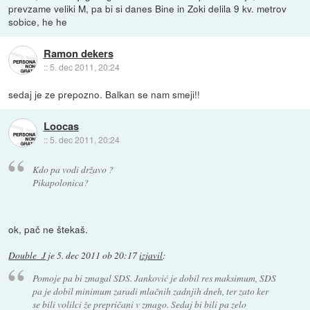
prevzame veliki M, pa bi si danes Bine in Zoki delila 9 kv. metrov
sobice, he he
Ramon dekers
::
5. dec 2011, 20:24
sedaj je ze prepozno. Balkan se nam smeji!!
Loocas
::
5. dec 2011, 20:24
Kdo pa vodi državo ?
Pikapolonica?
ok, pač ne štekaš.
Double_J
je
5. dec 2011 ob 20:17
izjavil
:
Pomoje pa bi zmagal SDS. Janković je dobil res maksimum, SDS
pa je dobil minimum zaradi mlačnih zadnjih dneh, ter zato ker
se bili volilci že prepričani v zmago. Sedaj bi bili pa zelo