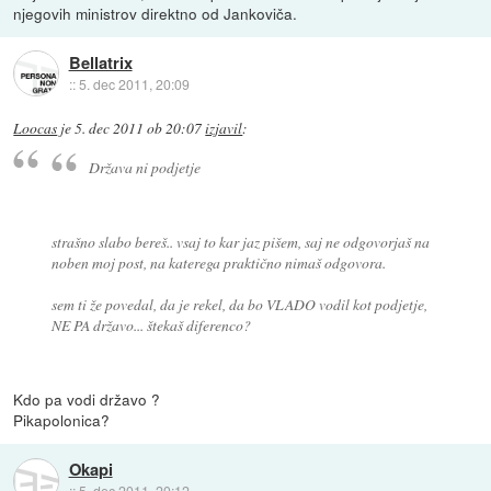
njegovih ministrov direktno od Jankoviča.
Bellatrix
::
5. dec 2011, 20:09
Loocas
je
5. dec 2011 ob 20:07
izjavil
:
Država ni podjetje
strašno slabo bereš.. vsaj to kar jaz pišem, saj ne odgovorjaš na
noben moj post, na katerega praktično nimaš odgovora.
sem ti že povedal, da je rekel, da bo VLADO vodil kot podjetje,
NE PA državo... štekaš diferenco?
Kdo pa vodi državo ?
Pikapolonica?
Okapi
::
5. dec 2011, 20:12