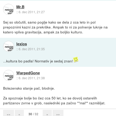
Mr.B
::
6. dec 2011, 21:27
Sej so občutili, samo poglje kako se dela z cca leto in pol
prepoznimi kazni za prekrške. Ampak to ni za polnenje luknje na
katero vpliva gravitacija, ampak za boljšo kulturo.
lexios
::
6. dec 2011, 21:35
...kultura bo padla! Normativ je sedaj znan!
WarpedGone
::
6. dec 2011, 21:38
Bolezensko stanje pač, blodnje.
Za spoznaje bolje bo čez cca 50 let, ko se dovolj ostarelih
partizanov zvrne v grob, nasledniki pa začno **mal** razmišljat.
30
/ 32
««
«
»
»»