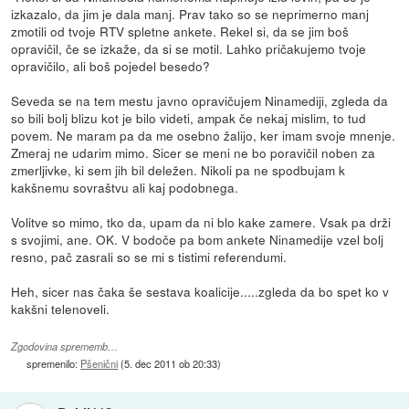
izkazalo, da jim je dala manj. Prav tako so se neprimerno manj
zmotili od tvoje RTV spletne ankete. Rekel si, da se jim boš
opravičil, če se izkaže, da si se motil. Lahko pričakujemo tvoje
opravičilo, ali boš pojedel besedo?
Seveda se na tem mestu javno opravičujem Ninamediji, zgleda da
so bili bolj blizu kot je bilo videti, ampak če nekaj mislim, to tud
povem. Ne maram pa da me osebno žalijo, ker imam svoje mnenje.
Zmeraj ne udarim mimo. Sicer se meni ne bo poravičil noben za
zmerljivke, ki sem jih bil deležen. Nikoli pa ne spodbujam k
kakšnemu sovraštvu ali kaj podobnega.
Volitve so mimo, tko da, upam da ni blo kake zamere. Vsak pa drži
s svojimi, ane. OK. V bodoče pa bom ankete Ninamedije vzel bolj
resno, pač zasrali so se mi s tistimi referendumi.
Heh, sicer nas čaka še sestava koalicije.....zgleda da bo spet ko v
kakšni telenoveli.
Zgodovina sprememb…
spremenilo:
Pšenični
(
5. dec 2011 ob 20:33
)