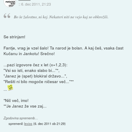
::
6. dec 2011, 21:23
Bo še žalostno, ni kej. Nekateri niti ne vejo kaj so obkrožili.
Se strinjam!
Fantje, vrag je vzel šalo! Ta narod je bolan. A kaj češ, vsaka čast
Kučanu in Jankotu! Srečno!
...pazi izgovore čez x let (x=1,2,3):
"Vsi so isti, enako slabo bi..."*,
"Janez je (spet) blokiral državo...",
"Rešiti ni bilo mogoče ničesar več..."**
...
*Nič več, imo!
**Je Janez že vse zaj...
Zgodovina sprememb…
spremenil:
lexios
(
6. dec 2011 ob 21:29
)