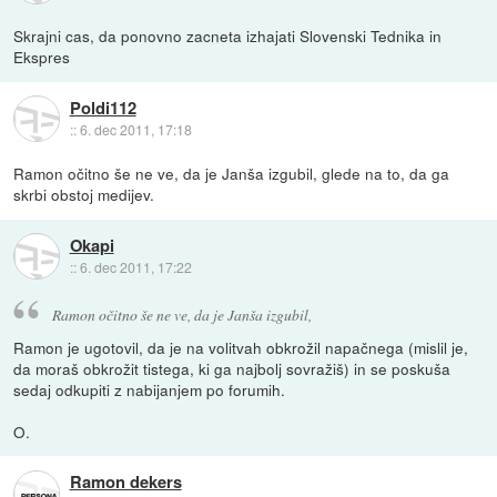
Skrajni cas, da ponovno zacneta izhajati Slovenski Tednika in
Ekspres
Poldi112
::
6. dec 2011, 17:18
Ramon očitno še ne ve, da je Janša izgubil, glede na to, da ga
skrbi obstoj medijev.
Okapi
::
6. dec 2011, 17:22
Ramon očitno še ne ve, da je Janša izgubil,
Ramon je ugotovil, da je na volitvah obkrožil napačnega (mislil je,
da moraš obkrožit tistega, ki ga najbolj sovražiš) in se poskuša
sedaj odkupiti z nabijanjem po forumih.
O.
Ramon dekers