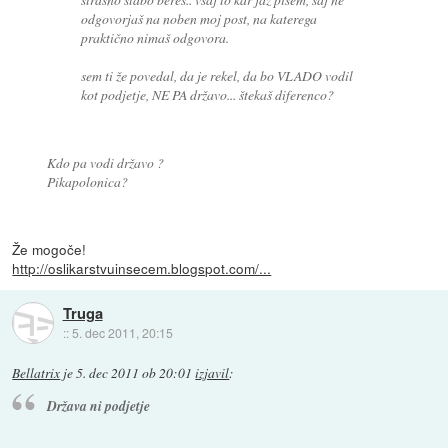
odgovorjaš na noben moj post, na katerega
praktično nimaš odgovora.
sem ti že povedal, da je rekel, da bo VLADO vodil
kot podjetje, NE PA državo... štekaš diferenco?
Kdo pa vodi državo ?
Pikapolonica?
Že mogoče!
http://oslikarstvuinsecem.blogspot.com/...
Truga
::
5. dec 2011, 20:15
Bellatrix
je
5. dec 2011 ob 20:01
izjavil
:
Država ni podjetje