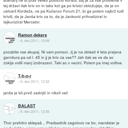
scenarij ne bi prav veliko politično koristil, saj je za vse probleme v
tej državi itak kriv on in tako kot ga po krivici obtožujejo, da je on
ustvaril Kordeža, ne pa Kučanov Forum 21, bi ga potem najbrž tudi
krivili, da je Janša kriv za to, da je Janković prihvatiziral in
tajkuniziral Mercator.
Ramon dekers
::
6. dec 2011, 10:06
pozabite vse skupaj. Ni vam pomoci. Jj je na oblasti 4 leta prejsna
garnitura pa od l. 45 in jj je kriv za vse?? Jah itak se ve da so
zokija volili manj izobrazeni. Taki so v vecini. Potem pa imej volitve.
T-h-o-r
::
6. dec 2011, 12:32
janša je bil prvič zadnjič in nikoli več
BALAST
::
6. dec 2011, 12:36
Thor prehitro sklepaš... Predsednik zagotovo ne bo, mandatar je