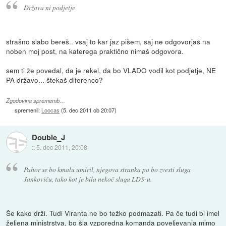
Država ni podjetje
strašno slabo bereš.. vsaj to kar jaz pišem, saj ne odgovorjaš na
noben moj post, na katerega praktično nimaš odgovora.
sem ti že povedal, da je rekel, da bo VLADO vodil kot podjetje, NE
PA državo... štekaš diferenco?
Zgodovina sprememb…
spremenil:
Loocas
(
5. dec 2011 ob 20:07
)
Double_J
::
5. dec 2011, 20:08
Pahor se bo kmalu umiril, njegova stranka pa bo zvesti sluga
Jankoviču, tako kot je bila nekoč sluga LDS-u.
Še kako drži. Tudi Viranta ne bo težko podmazati. Pa če tudi bi imel
željena ministrstva, bo šla vzporedna komanda poveljevanja mimo