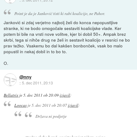
Point je da je Janković tisti ki rabi koalicijo, ne Pahor.
Janković si zdaj verjetno najbolj želi do konca nepopustljive
stranke, ki ne bodo omogočale sestaviti koalicijske vlade. Ker
potem bi bile na vrsti nove volitve, kjer bi dobil 50+. Ampak brez
skrbi, tega si nihče drug ne želi in sestavit koalicijo v resnici ne bo
prav težko. Vsakemu bo dal kakšen bonbonček, vsak bo malo
popustil in nekaj dobil in to bo to.
O.
@nny
::
5. dec 2011, 20:13
Bellatrix
je
5. dec 2011 ob 20:09
izjavil
:
Loocas
je
5. dec 2011 ob 20:07
izjavil
:
Država ni podjetje
strašno slabo bereš.. vsaj to kar jaz pišem, saj ne