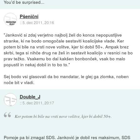
You'd be surprised...
Pšenični
::
5. dec 2011, 20:16
"Janković si zdaj verjetno najbolj želi do konca nepopustljive
stranke, ki ne bodo omogočale sestaviti koalicijske vlade. Ker
potem bi bile na vrsti nove volitve, kjer bi dobil 50+. Ampak brez
skrbi, tega si nihče drug ne želi in sestavit koalicijo v resnici ne bo
prav težko. Vsakemu bo dal kakšen bonbonček, vsak bo malo
popustil in nekaj dobil in to bo to."
Sej bodo vsi glasovali da bo mandatar, le glej ga zlomka, noben
noče bit v vladi.
Double_J
::
5. dec 2011, 20:17
Ker potem bi bile na vrsti nove volitve, kjer bi dobil 50+.
Pomoje pa bi zmagal SDS. Janković je dobil res maksimum, SDS