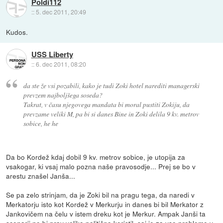
Poldi112
::
5. dec 2011, 20:49
Kudos.
USS Liberty
::
6. dec 2011, 08:20
da ste že vsi pozabili, kako je tudi Zoki hotel narediti managerski
prevzem najboljšega soseda?
Takrat, v času njegovega mandata bi moral pustiti Zokiju, da
prevzame veliki M, pa bi si danes Bine in Zoki delila 9 kv. metrov
sobice, he he
Da bo Kordež kdaj dobil 9 kv. metrov sobice, je utopija za
vsakogar, ki vsaj malo pozna naše pravosodje... Prej se bo v
arestu znašel Janša...
Se pa zelo strinjam, da je Zoki bil na pragu tega, da naredi v
Merkatorju isto kot Kordež v Merkurju in danes bi bil Merkator z
Jankovičem na čelu v istem dreku kot je Merkur. Ampak Janši ta