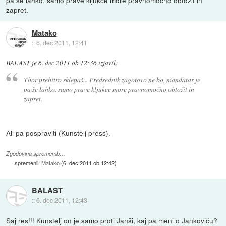
pa še lahko, samo prave kljukce more pravnomočno obtožit in
zapret.
Matako
::
6. dec 2011, 12:41
BALAST
je
6. dec 2011 ob 12:36
izjavil
:
Thor prehitro sklepaš... Predsednik zagotovo ne bo, mandatar je
pa še lahko, samo prave kljukce more pravnomočno obtožit in
zapret.
Ali pa pospraviti (Kunstelj press).
Zgodovina sprememb…
spremenil:
Matako
(
6. dec 2011 ob 12:42
)
BALAST
::
6. dec 2011, 12:43
Saj res!!! Kunstelj on je samo proti Janši, kaj pa meni o Jankoviću?