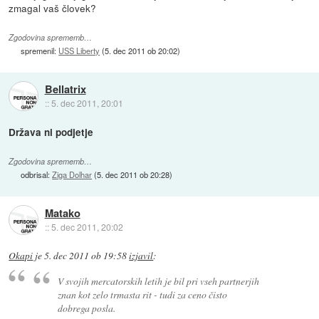
zmagal vaš človek?
Zgodovina sprememb…
spremenil:
USS Liberty
(
5. dec 2011 ob 20:02
)
Bellatrix
::
5. dec 2011, 20:01
Država ni podjetje
Zgodovina sprememb…
odbrisal:
Ziga Dolhar
(
5. dec 2011 ob 20:28
)
Matako
::
5. dec 2011, 20:02
Okapi
je
5. dec 2011 ob 19:58
izjavil
:
V svojih mercatorskih letih je bil pri vseh partnerjih
znan kot zelo trmasta rit - tudi za ceno čisto
dobrega posla.