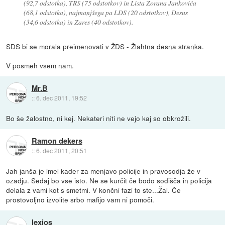
(92,7 odstotka), TRS (75 odstotkov) in Lista Zorana Jankovića
(68,1 odstotka), najmanjšega pa LDS (20 odstotkov), Desus
(34,6 odstotka) in Zares (40 odstotkov).
SDS bi se morala preimenovati v ŽDS - Žlahtna desna stranka.
V posmeh vsem nam.
Mr.B
::
6. dec 2011, 19:52
Bo še žalostno, ni kej. Nekateri niti ne vejo kaj so obkrožili.
Ramon dekers
::
6. dec 2011, 20:51
Jah janša je imel kader za menjavo policije in pravosodja že v
ozadju. Sedaj bo vse isto. Ne se kurčit če bodo sodišča in policija
delala z vami kot s smetmi. V končni fazi to ste...Žal. Če
prostovoljno izvolite srbo mafijo vam ni pomoči.
lexios