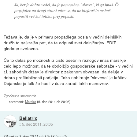
Ja, ker je dobro vedel, da je pomemben "sloves", ki ga imaš. Če
pogajalec na drugi strani mize ve, da ne blefiraš in ne boš
popustil več kot toliko, prej popusti.
Težava je, da je v primeru propadlega posla v večini delniških
družb to najkrajša pot, da te odpusti svet delničarjev. EDIT:
gledano svetovno.
Če to delaš po možnosti iz čisto osebnih razlogov imaš marsikje
celo lepo možnost, da te obdolžijo gospodarske sabotaže - v večini
t.i. zahodnih držav je direktor z zakonom obvezan, da deluje v
dobro profitabilnosti podjetja. Tako nabiranje "slovesa" je kršitev.
Dejansko je folk že hodil v čuzo zaradi takih manevrov.
Zgodovina sprememb…
spremenil:
Matako
(
5. dec 2011 ob 20:05
)
Bellatrix
::
5. dec 2011, 20:05
Okapi
je
5. dec 2011 ob 19:58
izjavil
: