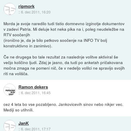
ripmork
::
6. dec 2011, 16:20
Morda je svoje naredilo tudi tistio domnevno izginotje dokumentov
v zadevi Patria. Mi deluje kot neka pika na i, poleg neudeležbe na
RTV soočenjih
(ironično je, da je bilo petkovo soočenje na INFO TV bolj
konstruktivno in zanimivo).
Če ne drugega bo tale rezultat za naslednje volitve aktiviral še
večjo količino ljudi. Zdaj je jasno, da tudi po anketah pričakovana
močna zmaga ne pomeni nič, če v nedeljo volilci ne spravijo svojih
riti na volišča.
Ramon dekers
::
6. dec 2011, 16:45
cez 4 leta bo vse pozabljeno. Jankovicevih sinov nebo nikjer vec.
Mediji so utihnili.
JanK
::
6. dec 2011, 17:17