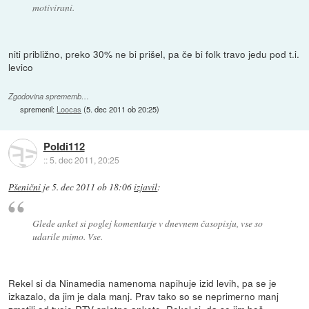
motivirani.
niti približno, preko 30% ne bi prišel, pa če bi folk travo jedu pod t.i.
levico
Zgodovina sprememb…
spremenil:
Loocas
(
5. dec 2011 ob 20:25
)
Poldi112
::
5. dec 2011, 20:25
Pšenični
je
5. dec 2011 ob 18:06
izjavil
:
Glede anket si poglej komentarje v dnevnem časopisju, vse so
udarile mimo. Vse.
Rekel si da Ninamedia namenoma napihuje izid levih, pa se je
izkazalo, da jim je dala manj. Prav tako so se neprimerno manj
zmotili od tvoje RTV spletne ankete. Rekel si, da se jim boš