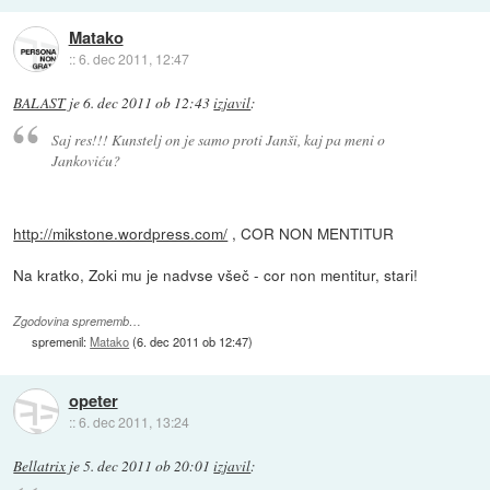
Matako
::
6. dec 2011, 12:47
BALAST
je
6. dec 2011 ob 12:43
izjavil
:
Saj res!!! Kunstelj on je samo proti Janši, kaj pa meni o
Jankoviću?
http://mikstone.wordpress.com/
, COR NON MENTITUR
Na kratko, Zoki mu je nadvse všeč - cor non mentitur, stari!
Zgodovina sprememb…
spremenil:
Matako
(
6. dec 2011 ob 12:47
)
opeter
::
6. dec 2011, 13:24
Bellatrix
je
5. dec 2011 ob 20:01
izjavil
: