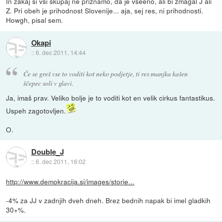
In zakaj si vsi skupaj ne priznamo, da je vseeno, ali bi zmagal J ali
Z. Pri obeh je prihodnost Slovenije... aja, sej res, ni prihodnosti.
Howgh, pisal sem.
Okapi
::
6. dec 2011, 14:44
Če se greš vse to voditi kot neko podjetje, ti res manjka kašen
ščepec soli v glavi.
Ja, imaš prav. Veliko bolje je to voditi kot en velik cirkus fantastikus.
Uspeh zagotovljen.
O.
Double_J
::
6. dec 2011, 16:02
http://www.demokracija.si/images/storie...
-4% za JJ v zadnjih dveh dneh. Brez bednih napak bi imel gladkih
30+%.