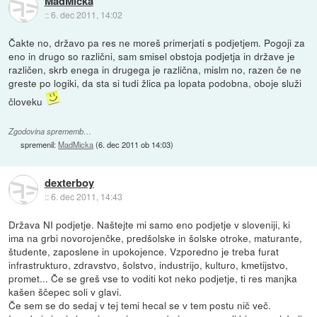
MadMicka
::
6. dec 2011, 14:02
Čakte no, državo pa res ne moreš primerjati s podjetjem. Pogoji za
eno in drugo so različni, sam smisel obstoja podjetja in države je
različen, skrb enega in drugega je različna, mislm no, razen če ne
greste po logiki, da sta si tudi žlica pa lopata podobna, oboje služi
človeku
Zgodovina sprememb…
spremenil:
MadMicka
(
6. dec 2011 ob 14:03
)
dexterboy
::
6. dec 2011, 14:43
Država NI podjetje. Naštejte mi samo eno podjetje v sloveniji, ki
ima na grbi novorojenčke, predšolske in šolske otroke, maturante,
študente, zaposlene in upokojence. Vzporedno je treba furat
infrastrukturo, zdravstvo, šolstvo, industrijo, kulturo, kmetijstvo,
promet... Če se greš vse to voditi kot neko podjetje, ti res manjka
kašen ščepec soli v glavi.
Če sem se do sedaj v tej temi hecal se v tem postu nič več.