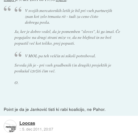
V svojih mercatorskih letih je bil pri vseh partnerjih
znan kot zelo trmasta rit - tudi za ceno čisto
dobrega posla.
Ja, ker je dobro vedel, da je pomemben "sloves", ki ga imaš. Če
pogajalec na drugi strani mize ve, da ne blefiraš in ne boš
popustil več kot toliko, prej popusti.
V MOL pa teh veščin ni nikoli potreboval.
Seveda jih je - pri vseh gradbenih (in drugih) projektih je
poskušal iztržiti čim več.
O.
Point je da je Janković tisti ki rabi koalicijo, ne Pahor.
Loocas
::
5. dec 2011, 20:07