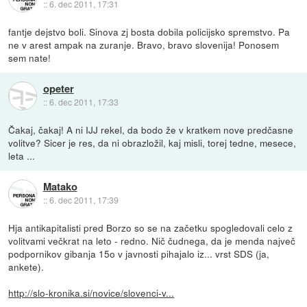
::
6. dec 2011, 17:31
fantje dejstvo boli. Sinova zj bosta dobila policijsko spremstvo. Pa
ne v arest ampak na zuranje. Bravo, bravo slovenija! Ponosem
sem nate!
opeter
::
6. dec 2011, 17:33
Čakaj, čakaj! A ni IJJ rekel, da bodo že v kratkem nove predčasne
volitve? Sicer je res, da ni obrazložil, kaj misli, torej tedne, mesece,
leta ...
Matako
::
6. dec 2011, 17:39
Hja antikapitalisti pred Borzo so se na začetku spogledovali celo z
volitvami večkrat na leto - redno. Nič čudnega, da je menda največ
podpornikov gibanja 15o v javnosti pihajalo iz... vrst SDS (ja,
ankete).
http://slo-kronika.si/novice/slovenci-v...