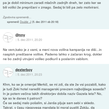
pa je dobil minimum zaradi mlačnih zadnjih dneh, ter zato ker se
bili volilci že prepričani v zmago. Sedaj bi bili pa zelo motivirani.
Zgodovina sprememb…
spremenil:
Double_J
(
5. dec 2011 ob 20:18
)
@nny
::
5. dec 2011, 20:20
Ne vem,kako je z vami, a meni nova volilna kampanija ne diši...in
nasploh predčasne volitve. Pademo lahko v začaran krog, dokler
ne bo zadnji utrujeni volilec podkuril s poslanim vabilom.
dexterboy
::
5. dec 2011, 20:23
Khm, ko se je omenjal Merkič, se mi zdi, da ste že vsi pozabili, kako
je tudi Zoki hotel narediti managerski prevzem najboljšega soseda?
In je potem večina takih direktorjev dobila naziv Gazela leta? No,
kje so le danes ti patroni?
Če se sedaj malo pošalim, si Janša pljuje sam sebi v skledo.
Takrat, v času njegovega mandata bi moral pustiti Zokiju, da