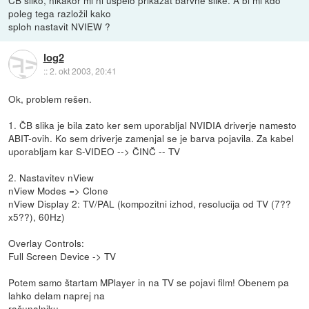
poleg tega razložil kako
sploh nastavit NVIEW ?
log2
::
2. okt 2003, 20:41
Ok, problem rešen.
1. ČB slika je bila zato ker sem uporabljal NVIDIA driverje namesto
ABIT-ovih. Ko sem driverje zamenjal se je barva pojavila. Za kabel
uporabljam kar S-VIDEO --> ČINČ -- TV
2. Nastavitev nView
nView Modes => Clone
nView Display 2: TV/PAL (kompozitni izhod, resolucija od TV (7??
x5??), 60Hz)
Overlay Controls:
Full Screen Device -> TV
Potem samo štartam MPlayer in na TV se pojavi film! Obenem pa
lahko delam naprej na
računalniku.