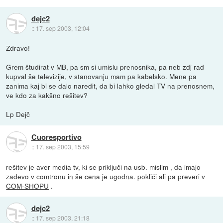
dejc2
::
17. sep 2003, 12:04
Zdravo!
Grem študirat v MB, pa sm si umislu prenosnika, pa neb zdj rad
kupval še televizije, v stanovanju mam pa kabelsko. Mene pa
zanima kaj bi se dalo naredit, da bi lahko gledal TV na prenosnem,
ve kdo za kakšno rešitev?
Lp Dejč
Cuoresportivo
::
17. sep 2003, 15:59
rešitev je aver media tv, ki se priključi na usb. mislim , da imajo
zadevo v comtronu in še cena je ugodna. pokliči ali pa preveri v
COM-SHOPU
.
dejc2
::
17. sep 2003, 21:18