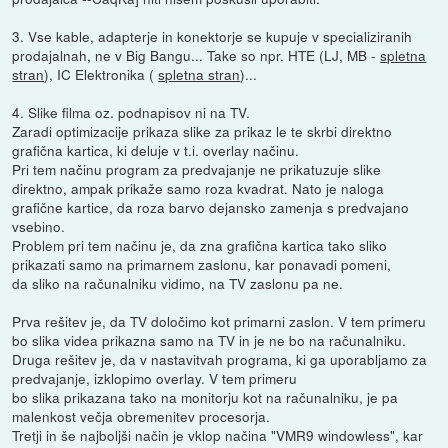
3. Vse kable, adapterje in konektorje se kupuje v specializiranih
prodajalnah, ne v Big Bangu... Take so npr. HTE (LJ, MB -
spletna
stran
), IC Elektronika (
spletna stran
)...
4. Slike filma oz. podnapisov ni na TV.
Zaradi optimizacije prikaza slike za prikaz le te skrbi direktno
grafična kartica, ki deluje v t.i. overlay načinu.
Pri tem načinu program za predvajanje ne prikatuzuje slike
direktno, ampak prikaže samo roza kvadrat. Nato je naloga
grafične kartice, da roza barvo dejansko zamenja s predvajano
vsebino.
Problem pri tem načinu je, da zna grafična kartica tako sliko
prikazati samo na primarnem zaslonu, kar ponavadi pomeni,
da sliko na računalniku vidimo, na TV zaslonu pa ne.
Prva rešitev je, da TV določimo kot primarni zaslon. V tem primeru
bo slika videa prikazna samo na TV in je ne bo na računalniku.
Druga rešitev je, da v nastavitvah programa, ki ga uporabljamo za
predvajanje, izklopimo overlay. V tem primeru
bo slika prikazana tako na monitorju kot na računalniku, je pa
malenkost večja obremenitev procesorja.
Tretji in še najboljši način je vklop načina "VMR9 windowless", kar