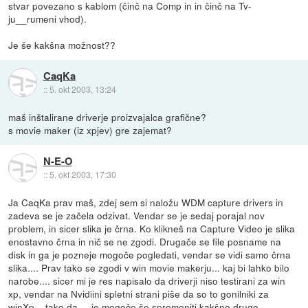
stvar povezano s kablom (činč na Comp in in činč na Tv-
ju__rumeni vhod).
Je še kakšna možnost??
CaqKa
::
5. okt 2003, 13:24
maš inštalirane driverje proizvajalca grafične?
s movie maker (iz xpjev) gre zajemat?
N-E-O
::
5. okt 2003, 17:30
Ja CaqKa prav maš, zdej sem si naložu WDM capture drivers in
zadeva se je začela odzivat. Vendar se je sedaj porajal nov
problem, in sicer slika je črna. Ko klikneš na Capture Video je slika
enostavno črna in nič se ne zgodi. Drugače se file posname na
disk in ga je pozneje mogoče pogledati, vendar se vidi samo črna
slika.... Prav tako se zgodi v win movie makerju... kaj bi lahko bilo
narobe.... sicer mi je res napisalo da driverji niso testirani za win
xp, vendar na Nvidiini spletni strani piše da so to gonilniki za
winXp... tako da ... je mogoče še spremeniti kakšno drugo