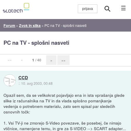
☰
Forum
»
Zvok in slika
»
PC na TV - splošni nasveti
PC na TV - splošni nasveti
««
«
1
/ 40
»
»»
CCD
::
10. avg 2003, 00:48
Opazil sem, da se velikokrat pojavljajo ena in ista vprašanja glede
slike iz računalnika na TV in da vlada splošno pomanjkanje
vedenja o potrebnem materialu, zato sem spisal par sledečih
osnovnih točk:
1. Vsi TV-ji ne zmorejo S-Video povezave, še posebej, če nimajo
vtičnice, namenjene temu, in gre za S-VIDEO --> SCART adapter...