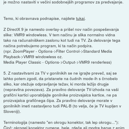
je možno nastaviti v večini sodobnejših programov za predvajanje.
Temo, ki obravnava podnapise, najdete
tukaj
.
Z DirectX 9 je namesto overlay-a prišel nov način pospeševanja
slike: VMR9 windowless. V tem načinu je slika normalno vidna
tako na računalniškem zaslonu kot tudi na TV. Za delovanje tega
načina potrebujemo program, ki ta način podpira.
(npr. ZoomPlayer - Options->Filter Control->Standard Media
Playback->VMR9 windowless oz.
Media Player Classic - Options->Output->VMR9 renderless)
5. Z nastavitvami za TV v gonilnikih se ne igrajte preveč, saj se
lahko potem zgodi, da pristanete na čudnih mode-ih s črnobelo
sliko, kar otežuje odpravljanje težav, ki morda ležijo drugje
(nepravilna povezava). Za pravilno delovanje TV-izhoda na vaši
grafični kartici uporabljajte gonilnike proizvajalca kartice, ne pa
proizvajalca grafičnega čipa. Za pravilno delovanje morate v
gonilnikih imeti nastavljeno tudi PAL-B (to velja, če je TV kupljen v
Sloveniji).
Terminologija (namesto "en okrogu konektor, tak lep okrogu..."):
Činč: okrogel konektor rumene, bele, rdeče ali modre barve z enim