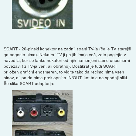
SCART - 20-pinski konektor na zadnji strani TV-ja (če je TV starejši
ga pogosto nima). Nekateri TV-ji pa jih imajo več, zato poglejte v
navodila, ker so lahko nekateri od njih namenjeni samo enosmerni
povezavi (iz TV-ja ven, ali obratno). Dostikrat je tudi SCART
priložen grafični enosmeren, to vidite tako da recimo nima vseh
pinov, ali pa da nima preklopnika IN/OUT, kot tale na spodnji sliki.
Še slika SCART adapterja: