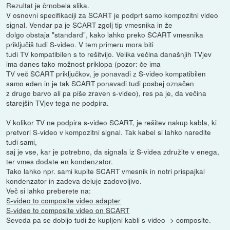
Rezultat je črnobela slika.
V osnovni specifikaciji za SCART je podprt samo kompozitni video
signal. Vendar pa je SCART zgolj tip vmesnika in že
dolgo obstaja "standard", kako lahko preko SCART vmesnika
priključiš tudi S-video. V tem primeru mora biti
tudi TV kompatibilen s to rešitvijo. Velika večina današnjih TVjev
ima danes tako možnost priklopa (pozor: če ima
TV več SCART priključkov, je ponavadi z S-video kompatibilen
samo eden in je tak SCART ponavadi tudi posbej označen
z drugo barvo ali pa piše zraven s-video), res pa je, da večina
starejših TVjev tega ne podpira.
V kolikor TV ne podpira s-video SCART, je rešitev nakup kabla, ki
pretvori S-video v kompozitni signal. Tak kabel si lahko naredite
tudi sami,
saj je vse, kar je potrebno, da signala iz S-videa združite v enega,
ter vmes dodate en kondenzator.
Tako lahko npr. sami kupite SCART vmesnik in notri prispajkal
kondenzator in zadeva deluje zadovoljivo.
Več si lahko preberete na:
S-video to composite video adapter
S-video to composite video on SCART
Seveda pa se dobijo tudi že kupljeni kabli s-video -> composite.