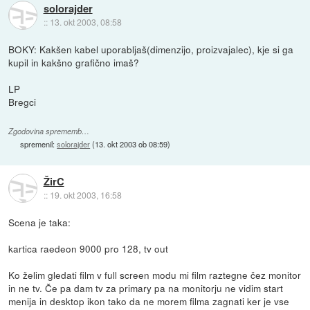
solorajder
::
13. okt 2003, 08:58
BOKY: Kakšen kabel uporabljaš(dimenzijo, proizvajalec), kje si ga
kupil in kakšno grafično imaš?
LP
Bregci
Zgodovina sprememb…
spremenil:
solorajder
(
13. okt 2003 ob 08:59
)
ŽirC
::
19. okt 2003, 16:58
Scena je taka:
kartica raedeon 9000 pro 128, tv out
Ko želim gledati film v full screen modu mi film raztegne čez monitor
in ne tv. Če pa dam tv za primary pa na monitorju ne vidim start
menija in desktop ikon tako da ne morem filma zagnati ker je vse