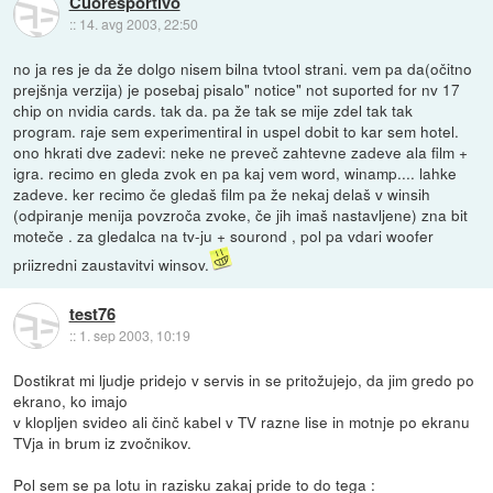
Cuoresportivo
::
14. avg 2003, 22:50
no ja res je da že dolgo nisem bilna tvtool strani. vem pa da(očitno
prejšnja verzija) je posebaj pisalo" notice" not suported for nv 17
chip on nvidia cards. tak da. pa že tak se mije zdel tak tak
program. raje sem experimentiral in uspel dobit to kar sem hotel.
ono hkrati dve zadevi: neke ne preveč zahtevne zadeve ala film +
igra. recimo en gleda zvok en pa kaj vem word, winamp.... lahke
zadeve. ker recimo če gledaš film pa že nekaj delaš v winsih
(odpiranje menija povzroča zvoke, če jih imaš nastavljene) zna bit
moteče . za gledalca na tv-ju + sourond , pol pa vdari woofer
priizredni zaustavitvi winsov.
test76
::
1. sep 2003, 10:19
Dostikrat mi ljudje pridejo v servis in se pritožujejo, da jim gredo po
ekrano, ko imajo
v klopljen svideo ali činč kabel v TV razne lise in motnje po ekranu
TVja in brum iz zvočnikov.
Pol sem se pa lotu in razisku zakaj pride to do tega :