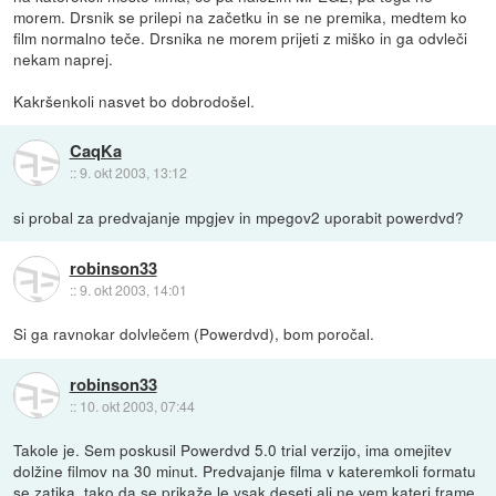
morem. Drsnik se prilepi na začetku in se ne premika, medtem ko
film normalno teče. Drsnika ne morem prijeti z miško in ga odvleči
nekam naprej.
Kakršenkoli nasvet bo dobrodošel.
CaqKa
::
9. okt 2003, 13:12
si probal za predvajanje mpgjev in mpegov2 uporabit powerdvd?
robinson33
::
9. okt 2003, 14:01
Si ga ravnokar dolvlečem (Powerdvd), bom poročal.
robinson33
::
10. okt 2003, 07:44
Takole je. Sem poskusil Powerdvd 5.0 trial verzijo, ima omejitev
dolžine filmov na 30 minut. Predvajanje filma v kateremkoli formatu
se zatika, tako da se prikaže le vsak deseti ali ne vem kateri frame