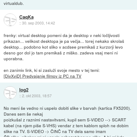
virtualdub.
CaqKa
::
30. sep 2003, 14:42
frenky: virtual desktop pomeni da je desktop v neki ločljivosti
prikazan... velikost desktopa je pa večja... torej nekako skrolaš
desktop... podobno kot sliko v acdsee premikaš z kurzorji levo
desno gor dol jo tam premikaš z miško. zadeva vsaj meni ni
uporabna.
en zanimiv link, ki si zasluži svoje mesto v tej temi:
[DivXviD] Predvajanje filmov iz PC na TV
log2
::
2. okt 2003, 18:57
No meni še vedno ni uspelo dobiti slike v barvah (kartica FX5200).
Danes sem še nekaj
poizkušal z raznimi nastavitvami, kupil sem S-VIDEO --> SCART
kabel (na njem piše S-VHS) vendar z tem kablom sploh ne dobim
slike na TV. S-VIDEO -> ČINČ na TV dela samo imam
ČB sliko, nikakor mi ni uspelo prikazat barvne slike. A bi mi kdo