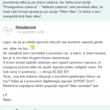
povečanje slike je pa dobra zadeva, ker lahko pod opcijo
"Prolagoditve zaslona" - "Velikost zaslona" zelo povečaš sliko, če
imaš ozki format spodaj je pa opcija "Fliker filter", ki lahko s tem
omogočiš bolj čisto sliko!
Simulacrum
::
14. avg 2003, 14:50
Lepo, da se je nekdo spomnil zdruziti vse koristne nasvete glede
rac. slike na tvju.
Ze nekajkrat sem razmisljal o povezavi rac. s tvjem, a imam tezave,
ker je tv na cisto drugem koncu stanovanja.
V enem izmed zadnjih Jokerjev sem opazil zanimivo napravo, ki
omogoca prenos slike ter audio signala preko radijskih valov. Pa
tudi cena ni pretirana --> okrog 30.000 SIT.
Torej...ima kdo kaksne izkusnje s tovrstnim gledanjem filmov na
tvju? Kako je s prenosom digitalnega signala (S/PDIF Out)?
Elektricne napeljave lahko popacijo signal? Max razdalja? Ipd.
LP
Riplix