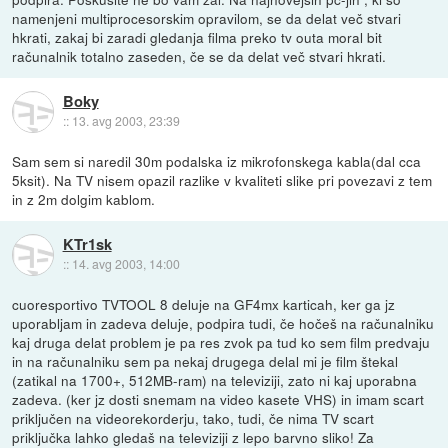
namenjeni multiprocesorskim opravilom, se da delat več stvari
hkrati, zakaj bi zaradi gledanja filma preko tv outa moral bit
računalnik totalno zaseden, če se da delat več stvari hkrati.
Boky
::
13. avg 2003, 23:39
Sam sem si naredil 30m podalska iz mikrofonskega kabla(dal cca
5ksit). Na TV nisem opazil razlike v kvaliteti slike pri povezavi z tem
in z 2m dolgim kablom.
KTr1sk
::
14. avg 2003, 14:00
cuoresportivo TVTOOL 8 deluje na GF4mx karticah, ker ga jz
uporabljam in zadeva deluje, podpira tudi, če hočeš na računalniku
kaj druga delat problem je pa res zvok pa tud ko sem film predvaju
in na računalniku sem pa nekaj drugega delal mi je film štekal
(zatikal na 1700+, 512MB-ram) na televiziji, zato ni kaj uporabna
zadeva. (ker jz dosti snemam na video kasete VHS) in imam scart
priključen na videorekorderju, tako, tudi, če nima TV scart
priključka lahko gledaš na televiziji z lepo barvno sliko! Za