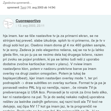
Zgodovina sprememb…
spremenil:
Tomi
(
10. avg 2003 ob 14:54
)
Cuoresportivo
::
13. avg 2003, 23:11
hja imam. kar se tiče nastavitve tv-ja za primarni ekran, se ne
strinjam kaj preveč. slabe izkušnje. sploh to ni primerno, če je tv v
drugi sobi kot pc. Osebno imam doma gf 4 mx 460 golden sample,
tv je sony. Zadeva je zelo elegantno rešena, saj se na tv-ju lahko
gleda film, na pc-ju pa se recimo dela kaj drugega ločeno, razen
pri zvoku se pojavi problem, ki pa se lahko tudi reši z uporabo
dodatne zvočne kartice(kar imam v planu). V nview imam
nastavljeno klon, potem v nadzoru prekrivne barve pa imam
overlay na drugi zaslon omogočen. Potem je tukaj še
bsplayer(dbest), kjer imam nastavljen overlay mode 1, ter pri
podnapisih -> draw subtitles on overlay surface. Format tv-ja pa je
ponavadi vedno PAL b/g oz nemčija, razen , če nimate TV-ja
prešvercanega iz USA &co. Ponavadi je to vzrok za črno belo sliko,
ker ni nastavljeno na pal. To je do sedaj nekako najbolj uporabna
rešitev za lastnike zadnjih geforcov, saj razni tooli ala TV tool ne
delujejo, saj čipa NV 17 kot ga imam jaz, le ta programčič ne
podpira. Poskusite ne bo vam žal. Na najnovejših pc-jih , ki so