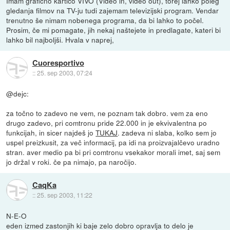
Imam grafično kartico VIVO (Video in, video out), torej lahko poleg
gledanja filmov na TV-ju tudi zajemam televizijski program. Vendar
trenutno še nimam nobenega programa, da bi lahko to počel.
Prosim, če mi pomagate, jih nekaj naštejete in predlagate, kateri bi
lahko bil najboljši. Hvala v naprej,
Cuoresportivo
::
25. sep 2003, 07:24
@dejc:
za točno to zadevo ne vem, ne poznam tak dobro. vem za eno
drugo zadevo, pri comtronu pride 22.000 in je ekvivalentna po
funkcijah, in sicer najdeš jo
TUKAJ
. zadeva ni slaba, kolko sem jo
uspel preizkusit, za več informacij, pa idi na proizvajalčevo uradno
stran. aver medio pa bi pri comtronu vsekakor morali imet, saj sem
jo držal v roki. če pa nimajo, pa naročijo.
CaqKa
::
25. sep 2003, 11:22
N-E-O
eden izmed zastonjih ki baje zelo dobro opravlja to delo je