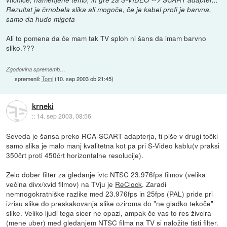
Rezultat je črnobela slika ali mogoče, če je kabel profi je barvna,
samo da hudo migeta
Ali to pomena da če mam tak TV sploh ni šans da imam barvno
sliko.???
Zgodovina sprememb…
spremenil:
Tomi
(
10. sep 2003 ob 21:45
)
krneki
::
14. sep 2003, 08:56
Seveda je šansa preko RCA-SCART adapterja, ti piše v drugi točki
samo slika je malo manj kvalitetna kot pa pri S-Video kablu(v praksi
350črt proti 450črt horizontalne resolucije).
Zelo dober filter za gledanje ivtc NTSC 23.976fps filmov (velika
večina divx/xvid filmov) na TVju je
ReClock
. Zaradi
nemnogokratniške razlike med 23.976fps in 25fps (PAL) pride pri
izrisu slike do preskakovanja slike oziroma do "ne gladko tekoče"
slike. Veliko ljudi tega sicer ne opazi, ampak če vas to res živcira
(mene uber) med gledanjem NTSC filma na TV si naložite tisti filter.