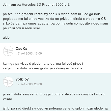
Jst mam pa Hercules 3D Prophet 8500 L.E.
pa tvout na grafični kartici zgleda k s-video sam ni k ce ga bols
pogledas ma ful pinov vec tko da ce prklopm direkt s-video ma ČB
sliko če dam pa umes adapter pa pol navadn composite video mam
pa kolkr tok u redu sliko
ajde
CaqKa
::
7. okt 2003, 13:09
kam ga pa vklopiš glede na to da ima ful več pinov?
verjetno si dobil zraven grafične kakšen extra kabel.
volk_57
::
7. okt 2003, 23:00
ja sem dobil sam samo iz unga cudnga vtikaca na composit video
vtikac
jst bi pa rad direkt s-video vn potegnu ce je to sploh mozn glede na