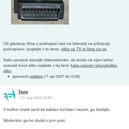
Ob gledanju filma s podnapisi vam na televiziji ne prikazuje
podnapisov: poglejte v to temo:
slika na TV je filma pa ne
Kako povezat starejši videorekorder, da boste na njem lahko
snemali tvout sliko najdete v tej temi:
kako posnet računalniško
sliko
spremenil:
podtalje
(
17. apr 2007 ob 13:38
)
Tomi
::
10. avg 2003, 00:59
V kolikor imate sami še kakšen koristen nasvet, ga dodajte.
Moderator ga bo dodal v prvi post.