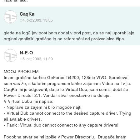
CaqKa
::
4. okt 2003, 13:05
glede na log2 jev post bom dodal v prvi post, da se naj uporabljajo
orginal gonilniki grafične in ne referenčni od proizvajalca čipa.
N-E-O
::
5. okt 2003, 11:39
MOOJ PROBLEM:
Imam grafično kartico GeForce Ti4200, 128mb VIVO. Spraševal
sem vas že, s katerim programom lahko zajemam Video na Tv-ju.
CaqKa mi je odgovoril, da je to Virtual Dub, sam sem si dobil še
Power Director 2.1. Vendar stvar enostavno ne deluje.
V Virtual Dubu mi napiše:
- Naprave za zajem ni bilo mogoče najti
- Virtual Dub cannot connect to the desired capture driver. Trying
all avaiable drivers.
- Panic: Virtual dub cannot connect to any capture drivers!
Podobna stvar se mi izpiše v Power Directorju.. Drugače imam