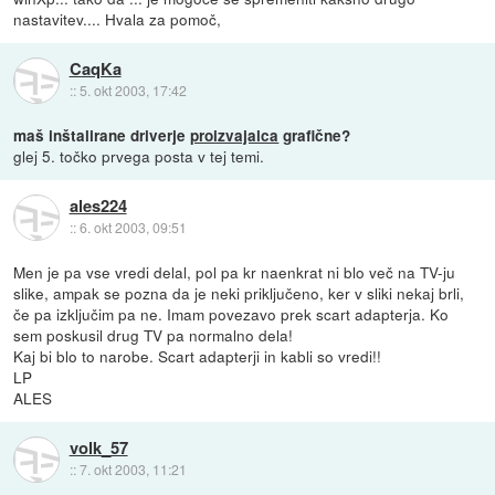
nastavitev.... Hvala za pomoč,
CaqKa
::
5. okt 2003, 17:42
maš inštalirane driverje
proizvajalca
grafične?
glej 5. točko prvega posta v tej temi.
ales224
::
6. okt 2003, 09:51
Men je pa vse vredi delal, pol pa kr naenkrat ni blo več na TV-ju
slike, ampak se pozna da je neki priključeno, ker v sliki nekaj brli,
če pa izključim pa ne. Imam povezavo prek scart adapterja. Ko
sem poskusil drug TV pa normalno dela!
Kaj bi blo to narobe. Scart adapterji in kabli so vredi!!
LP
ALES
volk_57
::
7. okt 2003, 11:21