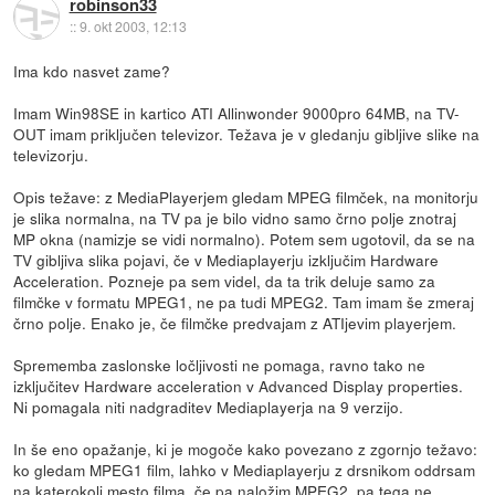
robinson33
::
9. okt 2003, 12:13
Ima kdo nasvet zame?
Imam Win98SE in kartico ATI Allinwonder 9000pro 64MB, na TV-
OUT imam priključen televizor. Težava je v gledanju gibljive slike na
televizorju.
Opis težave: z MediaPlayerjem gledam MPEG filmček, na monitorju
je slika normalna, na TV pa je bilo vidno samo črno polje znotraj
MP okna (namizje se vidi normalno). Potem sem ugotovil, da se na
TV gibljiva slika pojavi, če v Mediaplayerju izključim Hardware
Acceleration. Pozneje pa sem videl, da ta trik deluje samo za
filmčke v formatu MPEG1, ne pa tudi MPEG2. Tam imam še zmeraj
črno polje. Enako je, če filmčke predvajam z ATIjevim playerjem.
Sprememba zaslonske ločljivosti ne pomaga, ravno tako ne
izključitev Hardware acceleration v Advanced Display properties.
Ni pomagala niti nadgraditev Mediaplayerja na 9 verzijo.
In še eno opažanje, ki je mogoče kako povezano z zgornjo težavo:
ko gledam MPEG1 film, lahko v Mediaplayerju z drsnikom oddrsam
na katerokoli mesto filma, če pa naložim MPEG2, pa tega ne