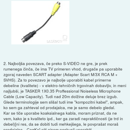
2. Najboljša povezava, če preko S-VIDEO ne gre, je prek
rumenega činča, če ima TV primeren vhod, drugače pa uporabite
zgoraj naveden SCART adapter (Adapter Scart M/3X RCA M +
SVHS). Za to povezavo je najbolje uporabiti kabel primerne
debeline (kvalitete) - v elektro-tehničnih trgovinah dobavljiv, in meni
najljubši, je TASKER 1X0.35 Proffessional Noiseless Microphone
Cable (Low Capacity). Tudi nad 20m dolžine deluje brez izgub.
Glede terminologije sem slišal tudi ime "kompozitni kabel", ampak,
ko sem ga zahteval od prodajalca, me je samo debelo gledal.
Kar se tiče uporabe koaksialnega kabla, moram priznat, da ne
vem, kako je s kvaliteto ipd., ker ga zaradi nepraktičnosti (je trd in
debel)[ni res, da se dobiti tudi mehkejšega, le povprašat moraš
prodajalca --CaqKa] niti nisem poskusil uporabiti.