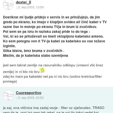
dexter_II
::
2. sep 2003, 13:59
Dostikrat mi ljudje pridejo v servis in se pritožujejo, da jim
gredo po ekrano, ko imajo v klopljen svideo ali činč kabel v TV
razne lise in motnje po ekranu TVja in brum iz zvočnikov.
Pol sem se pa lotu in razisku zakaj pride to do tega :
Vsi, ki so se pritoževali so imeli vklopljeno kabelsko anteno.
Ko sem potegnu ven it TV-ja kabel za kabelsko so vse težave
izginile.
Slika bistra, brez bruma v zvočnikih .
Mislim, da je kabelska slabo ozemljena
jest sem takrat zemljo na racunalniku odklopu (vmesni vtic brez
zemlje) in ni blo nic bru
zdej ko mam pa kabelski net pa ni nic bru (ocitno kretnica/filter
pomaga)
Cuoresportivo
::
2. sep 2003, 23:53
ja saj, ona vtičnica ima zadaj vezje - filter oz ojačevalec. TRASO
vem da je, vsaj jaz sem tak rekel, pa je oni tip takoj vedel kaj