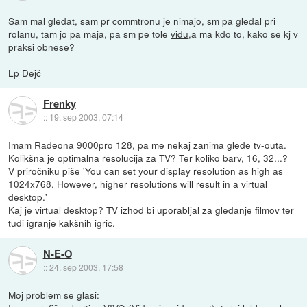
Sam mal gledat, sam pr commtronu je nimajo, sm pa gledal pri
rolanu, tam jo pa maja, pa sm pe tole
vidu
,a ma kdo to, kako se kj v
praksi obnese?
Lp Dejč
Frenky
::
19. sep 2003, 07:14
Imam Radeona 9000pro 128, pa me nekaj zanima glede tv-outa.
Kolikšna je optimalna resolucija za TV? Ter koliko barv, 16, 32...?
V priročniku piše 'You can set your display resolution as high as
1024x768. However, higher resolutions will result in a virtual
desktop.'
Kaj je virtual desktop? TV izhod bi uporabljal za gledanje filmov ter
tudi igranje kakšnih igric.
N-E-O
::
24. sep 2003, 17:58
Moj problem se glasi: