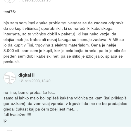
test76:
hja sam sem imel enake probleme. vendar se da zadeva odpravit.
da se kupit vtičnica( uporabniki , ki so naročniki kabelskega
interneta, so to vtičnico dobili v paketu), ki ima neko vezje, da
olajša motnje. tratec ali nekaj takega se imenuje zadeva. V MB se
jo da kupit v Tisi, trgovina z elektro materialom. Cena je nekje
3.000 sit. sam sem jo kupil, ker je cela bajta brnela, pa to je bilo še
preden sem dobil kabelski net, pa še sliko je izboljšalo. splača se
poskusit.
digital II
::
2. sep 2003, 13:49
no fino, bomo probal še to...
samo al lahko malo bol opišeš kakšna vtičnica za kam (kaj priklopiš
gor oz.kam), da vem vsaj vprašat v trgovini da me ne bo prodajalec
gledal čukast kaj pa čem zdej jest met....
full hvaležen!!!!
lp