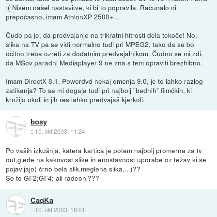
:( Nisem našel nastavitve, ki bi to popravila. Računalo ni
prepočasno, imam AthlonXP 2500+...
Čudo pa je, da predvajanje na trikratni hitrosti dela tekoče! No,
slika na TV pa se vidi normalno tudi pri MPEG2, tako da se bo
očitno treba ozreti za dodatnim predvajalnikom. Čudno se mi zdi,
da MSov paradni Mediaplayer 9 ne zna s tem opraviti brezhibno.
Imam DirectX 8.1, Powerdvd nekaj omenja 9.0, je to lahko razlog
zatikanja? To se mi dogaja tudi pri najbolj "bednih" filmčkih, ki
krožijo okoli in jih res lahko predvajaš kjerkoli.
bosy
::
10. okt 2003, 11:24
Po vaših izkušnja, katera kartica je potem najbolj promerna za tv
out,glede na kakovost slike in enostavnost uporabe oz težav ki se
pojavljajo( črno bela slik,meglena slika....)??
So to GF2;GF4; ali radeoni???
CaqKa
::
10. okt 2003, 18:01