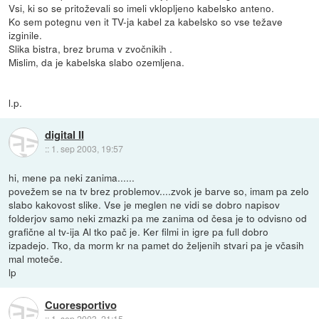
Vsi, ki so se pritoževali so imeli vklopljeno kabelsko anteno.
Ko sem potegnu ven it TV-ja kabel za kabelsko so vse težave
izginile.
Slika bistra, brez bruma v zvočnikih .
Mislim, da je kabelska slabo ozemljena.
l.p.
digital II
::
1. sep 2003, 19:57
hi, mene pa neki zanima......
povežem se na tv brez problemov....zvok je barve so, imam pa zelo
slabo kakovost slike. Vse je meglen ne vidi se dobro napisov
folderjov samo neki zmazki pa me zanima od česa je to odvisno od
grafične al tv-ija Al tko pač je. Ker filmi in igre pa full dobro
izpadejo. Tko, da morm kr na pamet do željenih stvari pa je včasih
mal moteče.
lp
Cuoresportivo
::
1. sep 2003, 21:15