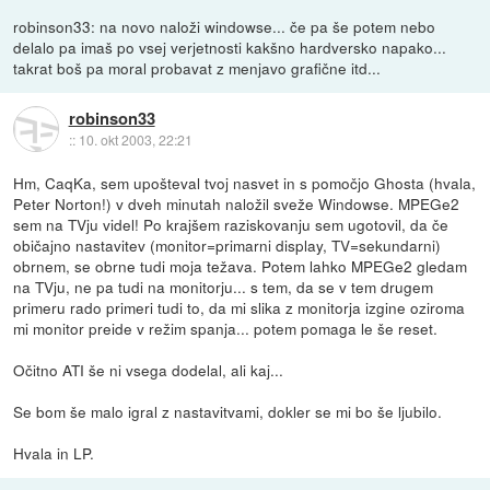
robinson33: na novo naloži windowse... če pa še potem nebo
delalo pa imaš po vsej verjetnosti kakšno hardversko napako...
takrat boš pa moral probavat z menjavo grafične itd...
robinson33
::
10. okt 2003, 22:21
Hm, CaqKa, sem upošteval tvoj nasvet in s pomočjo Ghosta (hvala,
Peter Norton!) v dveh minutah naložil sveže Windowse. MPEGe2
sem na TVju videl! Po krajšem raziskovanju sem ugotovil, da če
običajno nastavitev (monitor=primarni display, TV=sekundarni)
obrnem, se obrne tudi moja težava. Potem lahko MPEGe2 gledam
na TVju, ne pa tudi na monitorju... s tem, da se v tem drugem
primeru rado primeri tudi to, da mi slika z monitorja izgine oziroma
mi monitor preide v režim spanja... potem pomaga le še reset.
Očitno ATI še ni vsega dodelal, ali kaj...
Se bom še malo igral z nastavitvami, dokler se mi bo še ljubilo.
Hvala in LP.