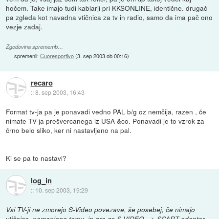
hočem. Take imajo tudi kablarji pri KKSONLINE, identične. drugač
pa zgleda kot navadna vtičnica za tv in radio, samo da ima pač ono
vezje zadaj.
Zgodovina sprememb…
spremenil:
Cuoresportivo
(
3. sep 2003 ob 00:16
)
recaro
::
8. sep 2003, 16:43
Format tv-ja pa je ponavadi vedno PAL b/g oz nemčija, razen , če
nimate TV-ja prešvercanega iz USA &co. Ponavadi je to vzrok za
črno belo sliko, ker ni nastavljeno na pal.
Ki se pa to nastavi?
log_in
::
10. sep 2003, 19:29
Vsi TV-ji ne zmorejo S-Video povezave, še posebej, če nimajo
vtičnice, namenjene temu, in gre za S-VIDEO --> SCART adapter...