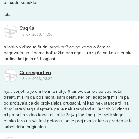
un cudn konektor
luka
CaqKa
::
8. okt 2003, 17:36
a lahko vidimo ta čudn konektor? če ne vemo o čem se
pogovarjamo ti bomo bolj težko pomagali.. razn če se kdo s enako
kartico kot jo imaš ti oglasi.
Cuoresportivo
::
8. okt 2003, 23:29
hja , verjetno je oni ko ima nekje 9 pinov. samo , če soš hotel
direkt, mislim da boš moral sam delat, ker oni adapterji mislim pa
od proizvajalca do proivajalca drugačni, ni kao nek standard, na
drugi strani tega dapterja pa je nek standard ali je v obliki cincha
ali pa oni s-video kabel al kaj je že(4 pine ima ). je mel kolega
enako foro na winfast geforcu, pa je prej menjal karto preden je ta
kabel dobu originalen.