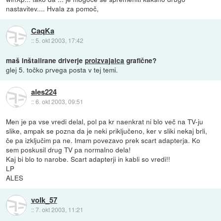
nastavitev.... Hvala za pomoč,
CaqKa
::
5. okt 2003, 17:42
maš inštalirane driverje
proizvajalca
grafične?
glej 5. točko prvega posta v tej temi.
ales224
::
6. okt 2003, 09:51
Men je pa vse vredi delal, pol pa kr naenkrat ni blo več na TV-ju
slike, ampak se pozna da je neki priključeno, ker v sliki nekaj brli,
če pa izključim pa ne. Imam povezavo prek scart adapterja. Ko
sem poskusil drug TV pa normalno dela!
Kaj bi blo to narobe. Scart adapterji in kabli so vredi!!
LP
ALES
volk_57
::
7. okt 2003, 11:21