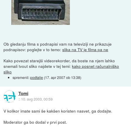
Ob gledanju filma s podnapisi vam na televiziji ne prikazuje
podnapisov: poglejte v to temo:
slika na TV je filma pa ne
Kako povezat starejši videorekorder, da boste na njem lahko
snemali tvout sliko najdete v tej temi:
kako posnet računalniško
sliko
spremenil:
podtalje
(
17. apr 2007 ob 13:38
)
Tomi
::
10. avg 2003, 00:59
V kolikor imate sami še kakšen koristen nasvet, ga dodajte.
Moderator ga bo dodal v prvi post.