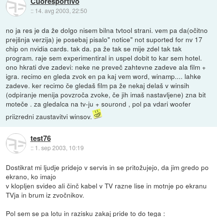
Cuoresportivo
::
14. avg 2003, 22:50
no ja res je da že dolgo nisem bilna tvtool strani. vem pa da(očitno
prejšnja verzija) je posebaj pisalo" notice" not suported for nv 17
chip on nvidia cards. tak da. pa že tak se mije zdel tak tak
program. raje sem experimentiral in uspel dobit to kar sem hotel.
ono hkrati dve zadevi: neke ne preveč zahtevne zadeve ala film +
igra. recimo en gleda zvok en pa kaj vem word, winamp.... lahke
zadeve. ker recimo če gledaš film pa že nekaj delaš v winsih
(odpiranje menija povzroča zvoke, če jih imaš nastavljene) zna bit
moteče . za gledalca na tv-ju + sourond , pol pa vdari woofer
priizredni zaustavitvi winsov.
test76
::
1. sep 2003, 10:19
Dostikrat mi ljudje pridejo v servis in se pritožujejo, da jim gredo po
ekrano, ko imajo
v klopljen svideo ali činč kabel v TV razne lise in motnje po ekranu
TVja in brum iz zvočnikov.
Pol sem se pa lotu in razisku zakaj pride to do tega :