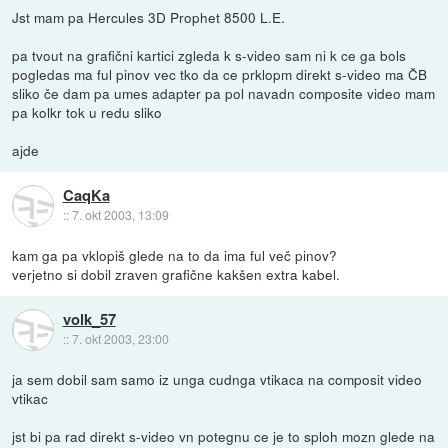
Jst mam pa Hercules 3D Prophet 8500 L.E.
pa tvout na grafični kartici zgleda k s-video sam ni k ce ga bols
pogledas ma ful pinov vec tko da ce prklopm direkt s-video ma ČB
sliko če dam pa umes adapter pa pol navadn composite video mam
pa kolkr tok u redu sliko
ajde
CaqKa
::
7. okt 2003, 13:09
kam ga pa vklopiš glede na to da ima ful več pinov?
verjetno si dobil zraven grafične kakšen extra kabel.
volk_57
::
7. okt 2003, 23:00
ja sem dobil sam samo iz unga cudnga vtikaca na composit video
vtikac
jst bi pa rad direkt s-video vn potegnu ce je to sploh mozn glede na