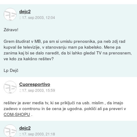
dejc2
::
17. sep 2003, 12:04
Zdravo!
Grem študirat v MB, pa sm si umislu prenosnika, pa neb zdj rad
kupval še televizije, v stanovanju mam pa kabelsko. Mene pa
zanima kaj bi se dalo naredit, da bi lahko gledal TV na prenosnem,
ve kdo za kakšno rešitev?
Lp Dejč
Cuoresportivo
::
17. sep 2003, 15:59
rešitev je aver media tv, ki se priključi na usb. mislim , da imajo
zadevo v comtronu in še cena je ugodna. pokliči ali pa preveri v
COM-SHOPU
.
dejc2
::
17. sep 2003, 21:18