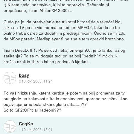
:( Nisem našel nastavitve, ki bi to popravila. Računalo ni
prepočasno, imam AthlonXP 2500+...
Čudo pa je, da predvajanje na trikratni hitrosti dela tekoče! No,
slika na TV pa se vidi normalno tudi pri MPEG2, tako da se bo
očitno treba ozreti za dodatnim predvajalnikom. Čudno se mi zdi,
da MSov paradni Mediaplayer 9 ne zna s tem opraviti brezhibno.
Imam DirectX 8.1, Powerdvd nekaj omenja 9.0, je to lahko razlog
zatikanja? To se mi dogaja tudi pri najbolj "bednih" filmčkih, ki
krožijo okoli in jih res lahko predvajaš kjerkoli.
bosy
::
10. okt 2003, 11:24
Po vaših izkušnja, katera kartica je potem najbolj promerna za tv
out,glede na kakovost slike in enostavnost uporabe oz težav ki se
pojavljajo( črno bela slik,meglena slika....)??
So to GF2;GF4; ali radeoni???
CaqKa
::
10. okt 2003, 18:01