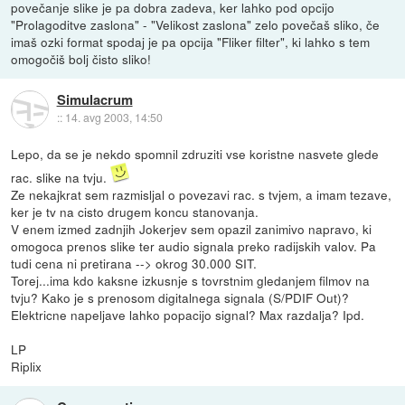
povečanje slike je pa dobra zadeva, ker lahko pod opcijo
"Prolagoditve zaslona" - "Velikost zaslona" zelo povečaš sliko, če
imaš ozki format spodaj je pa opcija "Fliker filter", ki lahko s tem
omogočiš bolj čisto sliko!
Simulacrum
::
14. avg 2003, 14:50
Lepo, da se je nekdo spomnil zdruziti vse koristne nasvete glede
rac. slike na tvju.
Ze nekajkrat sem razmisljal o povezavi rac. s tvjem, a imam tezave,
ker je tv na cisto drugem koncu stanovanja.
V enem izmed zadnjih Jokerjev sem opazil zanimivo napravo, ki
omogoca prenos slike ter audio signala preko radijskih valov. Pa
tudi cena ni pretirana --> okrog 30.000 SIT.
Torej...ima kdo kaksne izkusnje s tovrstnim gledanjem filmov na
tvju? Kako je s prenosom digitalnega signala (S/PDIF Out)?
Elektricne napeljave lahko popacijo signal? Max razdalja? Ipd.
LP
Riplix