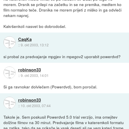
morem. Drsnik se prilepi na začetku in se ne premika, medtem ko
film normalno teče. Drsnika ne morem prijeti z miško in ga odvleči
nekam naprej.
Kakršenkoli nasvet bo dobrodošel.
CaqKa
::
9. okt 2003, 13:12
si probal za predvajanje mpgjev in mpegov2 uporabit powerdvd?
robinson33
::
9. okt 2003, 14:01
Si ga ravnokar dolvlečem (Powerdvd), bom poročal.
robinson33
::
10. okt 2003, 07:44
Takole je. Sem poskusil Powerdvd 5.0 trial verzijo, ima omejitev
dolžine filmov na 30 minut. Predvajanje filma v kateremkoli formatu
se zatika, tako da se prikaže le vsak deseti ali ne vem kateri frame