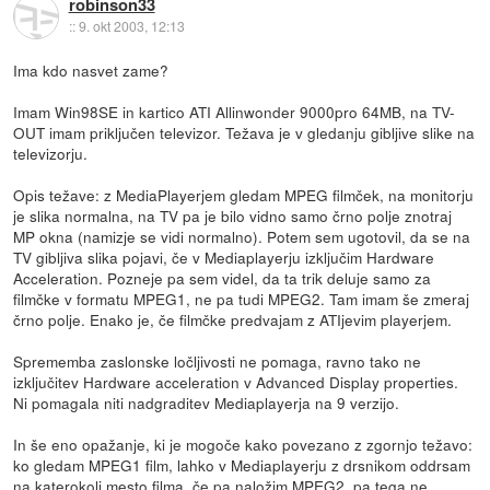
robinson33
::
9. okt 2003, 12:13
Ima kdo nasvet zame?
Imam Win98SE in kartico ATI Allinwonder 9000pro 64MB, na TV-
OUT imam priključen televizor. Težava je v gledanju gibljive slike na
televizorju.
Opis težave: z MediaPlayerjem gledam MPEG filmček, na monitorju
je slika normalna, na TV pa je bilo vidno samo črno polje znotraj
MP okna (namizje se vidi normalno). Potem sem ugotovil, da se na
TV gibljiva slika pojavi, če v Mediaplayerju izključim Hardware
Acceleration. Pozneje pa sem videl, da ta trik deluje samo za
filmčke v formatu MPEG1, ne pa tudi MPEG2. Tam imam še zmeraj
črno polje. Enako je, če filmčke predvajam z ATIjevim playerjem.
Sprememba zaslonske ločljivosti ne pomaga, ravno tako ne
izključitev Hardware acceleration v Advanced Display properties.
Ni pomagala niti nadgraditev Mediaplayerja na 9 verzijo.
In še eno opažanje, ki je mogoče kako povezano z zgornjo težavo:
ko gledam MPEG1 film, lahko v Mediaplayerju z drsnikom oddrsam
na katerokoli mesto filma, če pa naložim MPEG2, pa tega ne