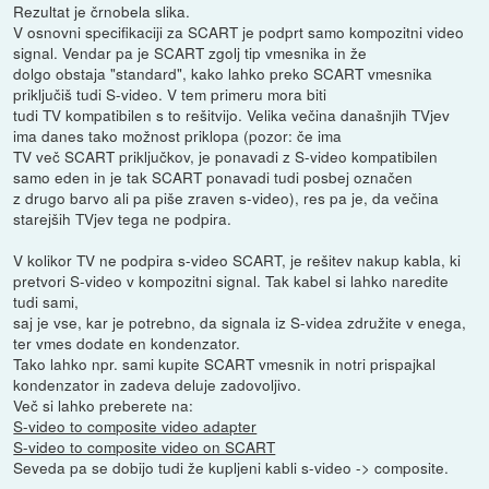
Rezultat je črnobela slika.
V osnovni specifikaciji za SCART je podprt samo kompozitni video
signal. Vendar pa je SCART zgolj tip vmesnika in že
dolgo obstaja "standard", kako lahko preko SCART vmesnika
priključiš tudi S-video. V tem primeru mora biti
tudi TV kompatibilen s to rešitvijo. Velika večina današnjih TVjev
ima danes tako možnost priklopa (pozor: če ima
TV več SCART priključkov, je ponavadi z S-video kompatibilen
samo eden in je tak SCART ponavadi tudi posbej označen
z drugo barvo ali pa piše zraven s-video), res pa je, da večina
starejših TVjev tega ne podpira.
V kolikor TV ne podpira s-video SCART, je rešitev nakup kabla, ki
pretvori S-video v kompozitni signal. Tak kabel si lahko naredite
tudi sami,
saj je vse, kar je potrebno, da signala iz S-videa združite v enega,
ter vmes dodate en kondenzator.
Tako lahko npr. sami kupite SCART vmesnik in notri prispajkal
kondenzator in zadeva deluje zadovoljivo.
Več si lahko preberete na:
S-video to composite video adapter
S-video to composite video on SCART
Seveda pa se dobijo tudi že kupljeni kabli s-video -> composite.