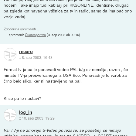
hočem. Take imajo tudi kablarji pri KKSONLINE, identične. drugač
pa zgleda kot navadna vtičnica za tv in radio, samo da ima pač ono
vezje zadaj.
Zgodovina sprememb…
spremenil:
Cuoresportivo
(
3. sep 2003 ob 00:16
)
recaro
::
8. sep 2003, 16:43
Format tv-ja pa je ponavadi vedno PAL b/g oz nemčija, razen , če
nimate TV-ja prešvercanega iz USA &co. Ponavadi je to vzrok za
črno belo sliko, ker ni nastavljeno na pal.
Ki se pa to nastavi?
log_in
::
10. sep 2003, 19:29
Vsi TV-ji ne zmorejo S-Video povezave, še posebej, če nimajo
vtičnice, namenjene temu, in gre za S-VIDEO --> SCART adapter...