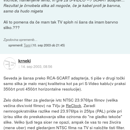
Rezultat je črnobela slika ali mogoče, če je kabel profi je barvna,
samo da hudo migeta
Ali to pomena da če mam tak TV sploh ni šans da imam barvno
sliko.???
Zgodovina sprememb…
spremenil:
Tomi
(
10. sep 2003 ob 21:45
)
krneki
::
14. sep 2003, 08:56
Seveda je šansa preko RCA-SCART adapterja, ti piše v drugi točki
samo slika je malo manj kvalitetna kot pa pri S-Video kablu(v praksi
350črt proti 450črt horizontalne resolucije).
Zelo dober filter za gledanje ivtc NTSC 23.976fps filmov (velika
večina divx/xvid filmov) na TVju je
ReClock
. Zaradi
nemnogokratniške razlike med 23.976fps in 25fps (PAL) pride pri
izrisu slike do preskakovanja slike oziroma do "ne gladko tekoče"
slike. Veliko ljudi tega sicer ne opazi, ampak če vas to res živcira
(mene uber) med gledanjem NTSC filma na TV si naložite tisti filter.