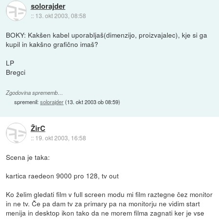
solorajder
::
13. okt 2003, 08:58
BOKY: Kakšen kabel uporabljaš(dimenzijo, proizvajalec), kje si ga
kupil in kakšno grafično imaš?
LP
Bregci
Zgodovina sprememb…
spremenil:
solorajder
(
13. okt 2003 ob 08:59
)
ŽirC
::
19. okt 2003, 16:58
Scena je taka:
kartica raedeon 9000 pro 128, tv out
Ko želim gledati film v full screen modu mi film raztegne čez monitor
in ne tv. Če pa dam tv za primary pa na monitorju ne vidim start
menija in desktop ikon tako da ne morem filma zagnati ker je vse