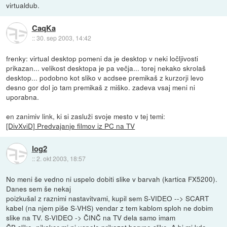
virtualdub.
CaqKa
::
30. sep 2003, 14:42
frenky: virtual desktop pomeni da je desktop v neki ločljivosti
prikazan... velikost desktopa je pa večja... torej nekako skrolaš
desktop... podobno kot sliko v acdsee premikaš z kurzorji levo
desno gor dol jo tam premikaš z miško. zadeva vsaj meni ni
uporabna.
en zanimiv link, ki si zasluži svoje mesto v tej temi:
[DivXviD] Predvajanje filmov iz PC na TV
log2
::
2. okt 2003, 18:57
No meni še vedno ni uspelo dobiti slike v barvah (kartica FX5200).
Danes sem še nekaj
poizkušal z raznimi nastavitvami, kupil sem S-VIDEO --> SCART
kabel (na njem piše S-VHS) vendar z tem kablom sploh ne dobim
slike na TV. S-VIDEO -> ČINČ na TV dela samo imam
ČB sliko, nikakor mi ni uspelo prikazat barvne slike. A bi mi kdo