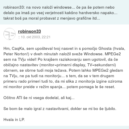
robinson33: na novo naloži windowse... če pa še potem nebo
delalo pa imaš po vsej verjetnosti kakšno hardversko napako...
takrat boš pa moral probavat z menjavo grafične itd...
robinson33
::
10. okt 2003, 22:21
Hm, CaqKa, sem upošteval tvoj nasvet in s pomočjo Ghosta (hvala,
Peter Norton!) v dveh minutah naložil sveže Windowse. MPEGe2
sem na TVju videl! Po krajšem raziskovanju sem ugotovil, da če
običajno nastavitev (monitor=primarni display, TV=sekundarni)
obrnem, se obrne tudi moja težava. Potem lahko MPEGe2 gledam
na TVju, ne pa tudi na monitorju... s tem, da se v tem drugem
primeru rado primeri tudi to, da mi slika z monitorja izgine oziroma
mi monitor preide v režim spanja... potem pomaga le še reset.
Očitno ATI še ni vsega dodelal, ali kaj...
Se bom še malo igral z nastavitvami, dokler se mi bo še ljubilo.
Hvala in LP.