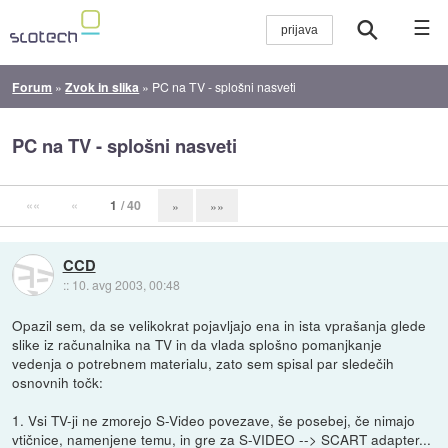
☰
Forum
»
Zvok in slika
»
PC na TV - splošni nasveti
PC na TV - splošni nasveti
««
«
1
/ 40
»
»»
CCD
::
10. avg 2003, 00:48
Opazil sem, da se velikokrat pojavljajo ena in ista vprašanja glede
slike iz računalnika na TV in da vlada splošno pomanjkanje
vedenja o potrebnem materialu, zato sem spisal par sledečih
osnovnih točk:
1. Vsi TV-ji ne zmorejo S-Video povezave, še posebej, če nimajo
vtičnice, namenjene temu, in gre za S-VIDEO --> SCART adapter...