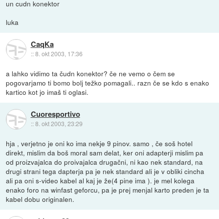
un cudn konektor
luka
CaqKa
::
8. okt 2003, 17:36
a lahko vidimo ta čudn konektor? če ne vemo o čem se
pogovarjamo ti bomo bolj težko pomagali.. razn če se kdo s enako
kartico kot jo imaš ti oglasi.
Cuoresportivo
::
8. okt 2003, 23:29
hja , verjetno je oni ko ima nekje 9 pinov. samo , če soš hotel
direkt, mislim da boš moral sam delat, ker oni adapterji mislim pa
od proizvajalca do proivajalca drugačni, ni kao nek standard, na
drugi strani tega dapterja pa je nek standard ali je v obliki cincha
ali pa oni s-video kabel al kaj je že(4 pine ima ). je mel kolega
enako foro na winfast geforcu, pa je prej menjal karto preden je ta
kabel dobu originalen.