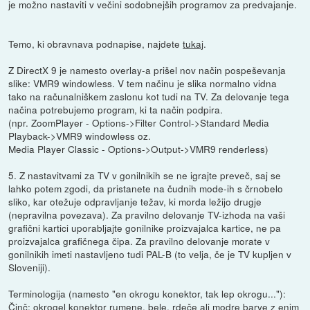
je možno nastaviti v večini sodobnejših programov za predvajanje.
Temo, ki obravnava podnapise, najdete
tukaj
.
Z DirectX 9 je namesto overlay-a prišel nov način pospeševanja
slike: VMR9 windowless. V tem načinu je slika normalno vidna
tako na računalniškem zaslonu kot tudi na TV. Za delovanje tega
načina potrebujemo program, ki ta način podpira.
(npr. ZoomPlayer - Options->Filter Control->Standard Media
Playback->VMR9 windowless oz.
Media Player Classic - Options->Output->VMR9 renderless)
5. Z nastavitvami za TV v gonilnikih se ne igrajte preveč, saj se
lahko potem zgodi, da pristanete na čudnih mode-ih s črnobelo
sliko, kar otežuje odpravljanje težav, ki morda ležijo drugje
(nepravilna povezava). Za pravilno delovanje TV-izhoda na vaši
grafični kartici uporabljajte gonilnike proizvajalca kartice, ne pa
proizvajalca grafičnega čipa. Za pravilno delovanje morate v
gonilnikih imeti nastavljeno tudi PAL-B (to velja, če je TV kupljen v
Sloveniji).
Terminologija (namesto "en okrogu konektor, tak lep okrogu..."):
Činč: okrogel konektor rumene, bele, rdeče ali modre barve z enim