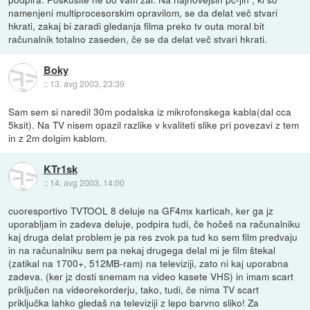
namenjeni multiprocesorskim opravilom, se da delat več stvari
hkrati, zakaj bi zaradi gledanja filma preko tv outa moral bit
računalnik totalno zaseden, če se da delat več stvari hkrati.
Boky
::
13. avg 2003, 23:39
Sam sem si naredil 30m podalska iz mikrofonskega kabla(dal cca
5ksit). Na TV nisem opazil razlike v kvaliteti slike pri povezavi z tem
in z 2m dolgim kablom.
KTr1sk
::
14. avg 2003, 14:00
cuoresportivo TVTOOL 8 deluje na GF4mx karticah, ker ga jz
uporabljam in zadeva deluje, podpira tudi, če hočeš na računalniku
kaj druga delat problem je pa res zvok pa tud ko sem film predvaju
in na računalniku sem pa nekaj drugega delal mi je film štekal
(zatikal na 1700+, 512MB-ram) na televiziji, zato ni kaj uporabna
zadeva. (ker jz dosti snemam na video kasete VHS) in imam scart
priključen na videorekorderju, tako, tudi, če nima TV scart
priključka lahko gledaš na televiziji z lepo barvno sliko! Za