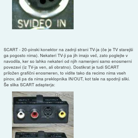
SCART - 20-pinski konektor na zadnji strani TV-ja (če je TV starejši
ga pogosto nima). Nekateri TV-ji pa jih imajo več, zato poglejte v
navodila, ker so lahko nekateri od njih namenjeni samo enosmerni
povezavi (iz TV-ja ven, ali obratno). Dostikrat je tudi SCART
priložen grafični enosmeren, to vidite tako da recimo nima vseh
pinov, ali pa da nima preklopnika IN/OUT, kot tale na spodnji sliki.
Še slika SCART adapterja: