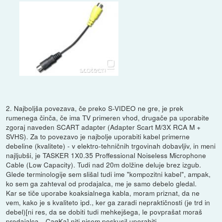
2. Najboljša povezava, če preko S-VIDEO ne gre, je prek
rumenega činča, če ima TV primeren vhod, drugače pa uporabite
zgoraj naveden SCART adapter (Adapter Scart M/3X RCA M +
SVHS). Za to povezavo je najbolje uporabiti kabel primerne
debeline (kvalitete) - v elektro-tehničnih trgovinah dobavljiv, in meni
najljubši, je TASKER 1X0.35 Proffessional Noiseless Microphone
Cable (Low Capacity). Tudi nad 20m dolžine deluje brez izgub.
Glede terminologije sem slišal tudi ime "kompozitni kabel", ampak,
ko sem ga zahteval od prodajalca, me je samo debelo gledal.
Kar se tiče uporabe koaksialnega kabla, moram priznat, da ne
vem, kako je s kvaliteto ipd., ker ga zaradi nepraktičnosti (je trd in
debel)[ni res, da se dobiti tudi mehkejšega, le povprašat moraš
prodajalca --CaqKa] niti nisem poskusil uporabiti.