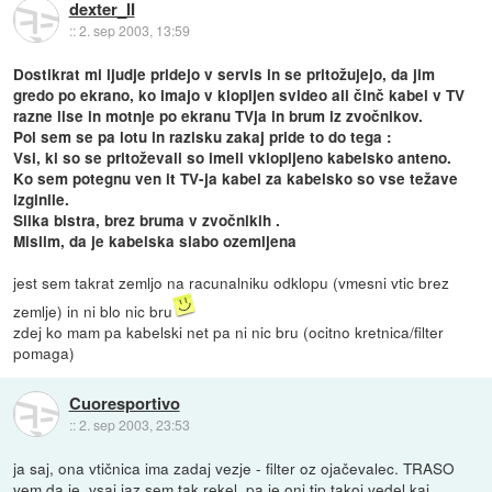
dexter_II
::
2. sep 2003, 13:59
Dostikrat mi ljudje pridejo v servis in se pritožujejo, da jim
gredo po ekrano, ko imajo v klopljen svideo ali činč kabel v TV
razne lise in motnje po ekranu TVja in brum iz zvočnikov.
Pol sem se pa lotu in razisku zakaj pride to do tega :
Vsi, ki so se pritoževali so imeli vklopljeno kabelsko anteno.
Ko sem potegnu ven it TV-ja kabel za kabelsko so vse težave
izginile.
Slika bistra, brez bruma v zvočnikih .
Mislim, da je kabelska slabo ozemljena
jest sem takrat zemljo na racunalniku odklopu (vmesni vtic brez
zemlje) in ni blo nic bru
zdej ko mam pa kabelski net pa ni nic bru (ocitno kretnica/filter
pomaga)
Cuoresportivo
::
2. sep 2003, 23:53
ja saj, ona vtičnica ima zadaj vezje - filter oz ojačevalec. TRASO
vem da je, vsaj jaz sem tak rekel, pa je oni tip takoj vedel kaj