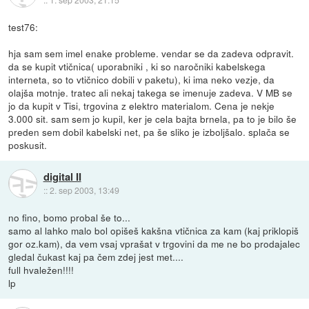
test76:
hja sam sem imel enake probleme. vendar se da zadeva odpravit.
da se kupit vtičnica( uporabniki , ki so naročniki kabelskega
interneta, so to vtičnico dobili v paketu), ki ima neko vezje, da
olajša motnje. tratec ali nekaj takega se imenuje zadeva. V MB se
jo da kupit v Tisi, trgovina z elektro materialom. Cena je nekje
3.000 sit. sam sem jo kupil, ker je cela bajta brnela, pa to je bilo še
preden sem dobil kabelski net, pa še sliko je izboljšalo. splača se
poskusit.
digital II
::
2. sep 2003, 13:49
no fino, bomo probal še to...
samo al lahko malo bol opišeš kakšna vtičnica za kam (kaj priklopiš
gor oz.kam), da vem vsaj vprašat v trgovini da me ne bo prodajalec
gledal čukast kaj pa čem zdej jest met....
full hvaležen!!!!
lp