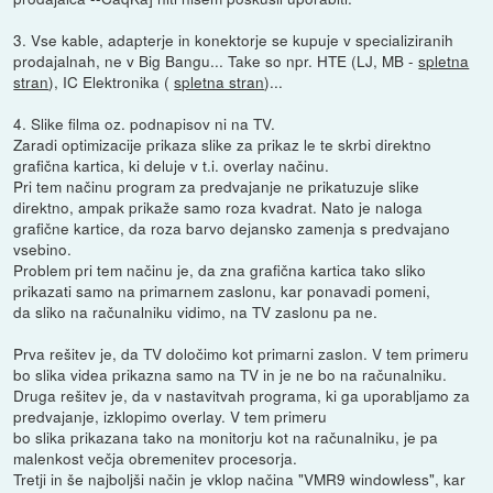
3. Vse kable, adapterje in konektorje se kupuje v specializiranih
prodajalnah, ne v Big Bangu... Take so npr. HTE (LJ, MB -
spletna
stran
), IC Elektronika (
spletna stran
)...
4. Slike filma oz. podnapisov ni na TV.
Zaradi optimizacije prikaza slike za prikaz le te skrbi direktno
grafična kartica, ki deluje v t.i. overlay načinu.
Pri tem načinu program za predvajanje ne prikatuzuje slike
direktno, ampak prikaže samo roza kvadrat. Nato je naloga
grafične kartice, da roza barvo dejansko zamenja s predvajano
vsebino.
Problem pri tem načinu je, da zna grafična kartica tako sliko
prikazati samo na primarnem zaslonu, kar ponavadi pomeni,
da sliko na računalniku vidimo, na TV zaslonu pa ne.
Prva rešitev je, da TV določimo kot primarni zaslon. V tem primeru
bo slika videa prikazna samo na TV in je ne bo na računalniku.
Druga rešitev je, da v nastavitvah programa, ki ga uporabljamo za
predvajanje, izklopimo overlay. V tem primeru
bo slika prikazana tako na monitorju kot na računalniku, je pa
malenkost večja obremenitev procesorja.
Tretji in še najboljši način je vklop načina "VMR9 windowless", kar