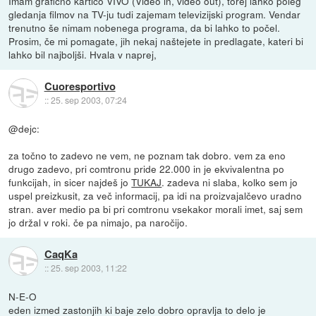
Imam grafično kartico VIVO (Video in, video out), torej lahko poleg
gledanja filmov na TV-ju tudi zajemam televizijski program. Vendar
trenutno še nimam nobenega programa, da bi lahko to počel.
Prosim, če mi pomagate, jih nekaj naštejete in predlagate, kateri bi
lahko bil najboljši. Hvala v naprej,
Cuoresportivo
::
25. sep 2003, 07:24
@dejc:
za točno to zadevo ne vem, ne poznam tak dobro. vem za eno
drugo zadevo, pri comtronu pride 22.000 in je ekvivalentna po
funkcijah, in sicer najdeš jo
TUKAJ
. zadeva ni slaba, kolko sem jo
uspel preizkusit, za več informacij, pa idi na proizvajalčevo uradno
stran. aver medio pa bi pri comtronu vsekakor morali imet, saj sem
jo držal v roki. če pa nimajo, pa naročijo.
CaqKa
::
25. sep 2003, 11:22
N-E-O
eden izmed zastonjih ki baje zelo dobro opravlja to delo je