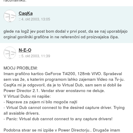
CaqKa
::
4. okt 2003, 13:05
glede na log2 jev post bom dodal v prvi post, da se naj uporabljajo
orginal gonilniki grafične in ne referenčni od proizvajalca čipa.
N-E-O
::
5. okt 2003, 11:39
MOOJ PROBLEM:
Imam grafično kartico GeForce Ti4200, 128mb VIVO. Spraševal
sem vas že, s katerim programom lahko zajemam Video na Tv-ju.
CaqKa mi je odgovoril, da je to Virtual Dub, sam sem si dobil še
Power Director 2.1. Vendar stvar enostavno ne deluje.
V Virtual Dubu mi napiše:
- Naprave za zajem ni bilo mogoče najti
- Virtual Dub cannot connect to the desired capture driver. Trying
all avaiable drivers.
- Panic: Virtual dub cannot connect to any capture drivers!
Podobna stvar se mi izpiše v Power Directorju.. Drugače imam