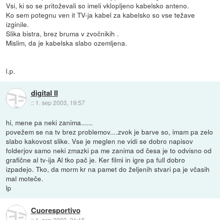
Vsi, ki so se pritoževali so imeli vklopljeno kabelsko anteno.
Ko sem potegnu ven it TV-ja kabel za kabelsko so vse težave
izginile.
Slika bistra, brez bruma v zvočnikih .
Mislim, da je kabelska slabo ozemljena.
l.p.
digital II
::
1. sep 2003, 19:57
hi, mene pa neki zanima......
povežem se na tv brez problemov....zvok je barve so, imam pa zelo
slabo kakovost slike. Vse je meglen ne vidi se dobro napisov
folderjov samo neki zmazki pa me zanima od česa je to odvisno od
grafične al tv-ija Al tko pač je. Ker filmi in igre pa full dobro
izpadejo. Tko, da morm kr na pamet do željenih stvari pa je včasih
mal moteče.
lp
Cuoresportivo
::
1. sep 2003, 21:15