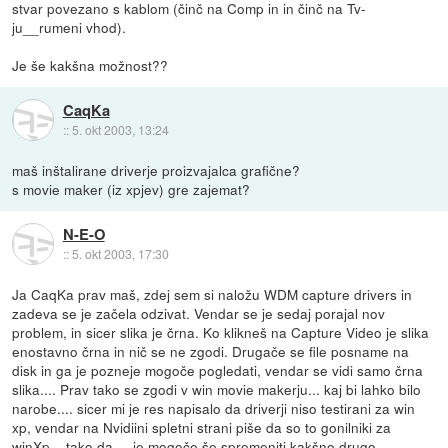
stvar povezano s kablom (činč na Comp in in činč na Tv-
ju__rumeni vhod).
Je še kakšna možnost??
CaqKa
::
5. okt 2003, 13:24
maš inštalirane driverje proizvajalca grafične?
s movie maker (iz xpjev) gre zajemat?
N-E-O
::
5. okt 2003, 17:30
Ja CaqKa prav maš, zdej sem si naložu WDM capture drivers in
zadeva se je začela odzivat. Vendar se je sedaj porajal nov
problem, in sicer slika je črna. Ko klikneš na Capture Video je slika
enostavno črna in nič se ne zgodi. Drugače se file posname na
disk in ga je pozneje mogoče pogledati, vendar se vidi samo črna
slika.... Prav tako se zgodi v win movie makerju... kaj bi lahko bilo
narobe.... sicer mi je res napisalo da driverji niso testirani za win
xp, vendar na Nvidiini spletni strani piše da so to gonilniki za
winXp... tako da ... je mogoče še spremeniti kakšno drugo