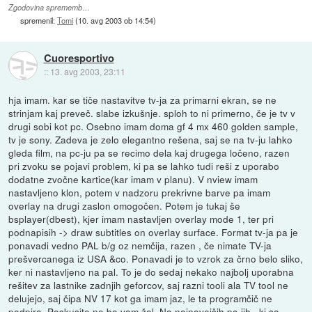
Zgodovina sprememb…
spremenil:
Tomi
(
10. avg 2003 ob 14:54
)
Cuoresportivo
::
13. avg 2003, 23:11
hja imam. kar se tiče nastavitve tv-ja za primarni ekran, se ne
strinjam kaj preveč. slabe izkušnje. sploh to ni primerno, če je tv v
drugi sobi kot pc. Osebno imam doma gf 4 mx 460 golden sample,
tv je sony. Zadeva je zelo elegantno rešena, saj se na tv-ju lahko
gleda film, na pc-ju pa se recimo dela kaj drugega ločeno, razen
pri zvoku se pojavi problem, ki pa se lahko tudi reši z uporabo
dodatne zvočne kartice(kar imam v planu). V nview imam
nastavljeno klon, potem v nadzoru prekrivne barve pa imam
overlay na drugi zaslon omogočen. Potem je tukaj še
bsplayer(dbest), kjer imam nastavljen overlay mode 1, ter pri
podnapisih -> draw subtitles on overlay surface. Format tv-ja pa je
ponavadi vedno PAL b/g oz nemčija, razen , če nimate TV-ja
prešvercanega iz USA &co. Ponavadi je to vzrok za črno belo sliko,
ker ni nastavljeno na pal. To je do sedaj nekako najbolj uporabna
rešitev za lastnike zadnjih geforcov, saj razni tooli ala TV tool ne
delujejo, saj čipa NV 17 kot ga imam jaz, le ta programčič ne
podpira. Poskusite ne bo vam žal. Na najnovejših pc-jih , ki so