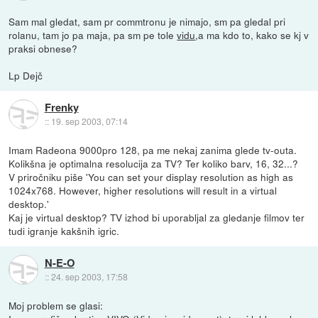
Sam mal gledat, sam pr commtronu je nimajo, sm pa gledal pri
rolanu, tam jo pa maja, pa sm pe tole
vidu
,a ma kdo to, kako se kj v
praksi obnese?
Lp Dejč
Frenky
::
19. sep 2003, 07:14
Imam Radeona 9000pro 128, pa me nekaj zanima glede tv-outa.
Kolikšna je optimalna resolucija za TV? Ter koliko barv, 16, 32...?
V priročniku piše 'You can set your display resolution as high as
1024x768. However, higher resolutions will result in a virtual
desktop.'
Kaj je virtual desktop? TV izhod bi uporabljal za gledanje filmov ter
tudi igranje kakšnih igric.
N-E-O
::
24. sep 2003, 17:58
Moj problem se glasi: