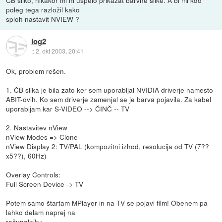
poleg tega razložil kako
sploh nastavit NVIEW ?
log2
::
2. okt 2003, 20:41
Ok, problem rešen.
1. ČB slika je bila zato ker sem uporabljal NVIDIA driverje namesto
ABIT-ovih. Ko sem driverje zamenjal se je barva pojavila. Za kabel
uporabljam kar S-VIDEO --> ČINČ -- TV
2. Nastavitev nView
nView Modes => Clone
nView Display 2: TV/PAL (kompozitni izhod, resolucija od TV (7??
x5??), 60Hz)
Overlay Controls:
Full Screen Device -> TV
Potem samo štartam MPlayer in na TV se pojavi film! Obenem pa
lahko delam naprej na
računalniku.