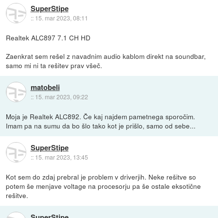
SuperStipe
::
15. mar 2023, 08:11
Realtek ALC897 7.1 CH HD
Zaenkrat sem rešel z navadnim audio kablom direkt na soundbar,
samo mi ni ta rešitev prav všeč.
matobeli
::
15. mar 2023, 09:22
Moja je Realtek ALC892. Če kaj najdem pametnega sporočim.
Imam pa na sumu da bo šlo tako kot je prišlo, samo od sebe...
SuperStipe
::
15. mar 2023, 13:45
Kot sem do zdaj prebral je problem v driverjih. Neke rešitve so
potem še menjave voltage na procesorju pa še ostale eksotične
rešitve.
SuperStipe