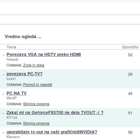
Vredno ogleda ...
Tema
Sporočila
»
Povezava VGA na HDTV preko HDMI
52
h2opolo
Oddelek:
Zvok in slika
»
povezava PC-TV?
26
turist1
Oddelek:
Pomoč in nasveti
»
PC NA TV
45
WinXP
Oddelek:
Strojna oprema
»
Zakaj mi na GeforceFX5700 ne dela TVOUT :( ?
51
KTr1sk
Oddelek:
Strojna oprema
»
uporabljate tv-out na vaši grafični@NVIDIA?
50
Klemenn