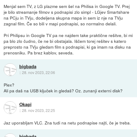
Menjal sem TV, z LG plazme sem šel na Philisa in Google TV. Prej
je bilo streamanje filmov s podnapisi zlo simpl - LGjev Smartshare
na PCju in TVju, dodeljena skupna mapa in sem iz nje na TVju
zagnal film. Če so bili v mapi podnapisi, so normalno delali.
Pri Philipsu in Google TV pa ne najdem take praktične rešitve, bi mi
pa blo zlo čudno, če ne bi obstajala. Iščem torej rešitev s katero
preprosto na TVju gledam film s podnapisi, ki ga imam na disku na
prenosniku. Pa brez kablov, seveda.
bigbada
::
28. nov 2023, 22:06
Plex?
Ali pa daš na USB ključek in gledaš? Oz. zunanji externi disk?
Okapi
::
28. nov 2023, 22:25
Jaz uporabljam VLC. Zna tudi na netu podnapise najti, če je treba.
bigbada