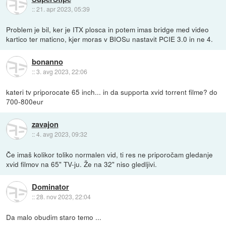
::
21. apr 2023, 05:39
Problem je bil, ker je ITX plosca in potem imas bridge med video
kartico ter maticno, kjer moras v BIOSu nastavit PCIE 3.0 in ne 4.
bonanno
::
3. avg 2023, 22:06
kateri tv priporocate 65 inch... in da supporta xvid torrent filme? do
700-800eur
zavajon
::
4. avg 2023, 09:32
Če imaš kolikor toliko normalen vid, ti res ne priporočam gledanje
xvid filmov na 65" TV-ju. Že na 32" niso gledljivi.
Dominator
::
28. nov 2023, 22:04
Da malo obudim staro temo ...