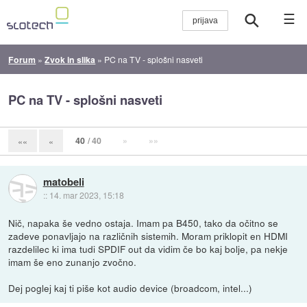
☰
Forum
»
Zvok in slika
»
PC na TV - splošni nasveti
PC na TV - splošni nasveti
40
/ 40
»
»»
««
«
matobeli
::
14. mar 2023, 15:18
Nič, napaka še vedno ostaja. Imam pa B450, tako da očitno se
zadeve ponavljajo na različnih sistemih. Moram priklopit en HDMI
razdelilec ki ima tudi SPDIF out da vidim če bo kaj bolje, pa nekje
imam še eno zunanjo zvočno.
Dej poglej kaj ti piše kot audio device (broadcom, intel...)