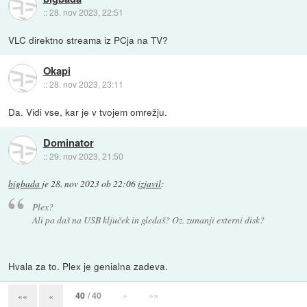
::
28. nov 2023, 22:51
VLC direktno streama iz PCja na TV?
Okapi
::
28. nov 2023, 23:11
Da. Vidi vse, kar je v tvojem omrežju.
Dominator
::
29. nov 2023, 21:50
bigbada
je
28. nov 2023 ob 22:06
izjavil
:
Plex?
Ali pa daš na USB ključek in gledaš? Oz. zunanji externi disk?
Hvala za to. Plex je genialna zadeva.
40
/ 40
»
»»
««
«