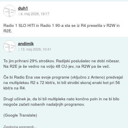
duh1
::
4. maj 2026, 19:17
Radio 1 SLO HITI in Radio 1 90-a sta se iz R4 preselila v R2W in
R2E.
andimik
::
13. maj 2026, 10:41
To jim prihrani 29% stroškov. Radijski poslušalec ne dobi ničesar.
Na R2E je še vedno na voljo 48 CU-jev, na R2W pa še več.
Če bi Radio Ena vse svoje programe (vključno z Anteno) predvajal
na multipleksu R2 s 72 kbit/s, bi bili stroški skoraj enaki kot pri 56
kbit/s na R4.
Drugi učinek je, da bi bil multipleks nato končno poln in ne bi bilo
mogoče začeti nobenih nadaljnjih programov.
(Google Translate)
Zgodovina sprememb…