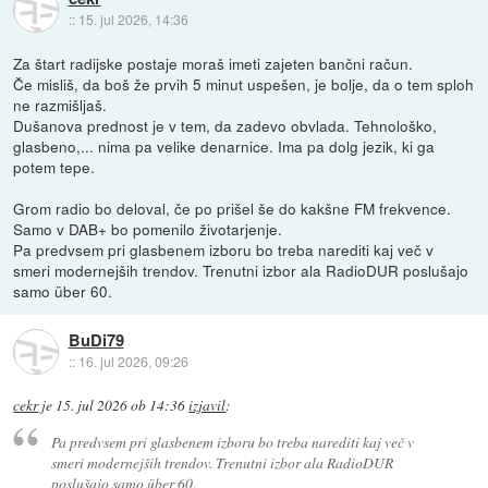
::
15. jul 2026, 14:36
Za štart radijske postaje moraš imeti zajeten bančni račun.
Če misliš, da boš že prvih 5 minut uspešen, je bolje, da o tem sploh
ne razmišljaš.
Dušanova prednost je v tem, da zadevo obvlada. Tehnološko,
glasbeno,... nima pa velike denarnice. Ima pa dolg jezik, ki ga
potem tepe.
Grom radio bo deloval, če po prišel še do kakšne FM frekvence.
Samo v DAB+ bo pomenilo životarjenje.
Pa predvsem pri glasbenem izboru bo treba narediti kaj več v
smeri modernejših trendov. Trenutni izbor ala RadioDUR poslušajo
samo über 60.
BuDi79
::
16. jul 2026, 09:26
cekr
je
15. jul 2026 ob 14:36
izjavil
:
Pa predvsem pri glasbenem izboru bo treba narediti kaj več v
smeri modernejših trendov. Trenutni izbor ala RadioDUR
poslušajo samo über 60.