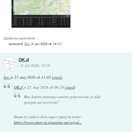
Zgodovina sprememb…
spremenil:
Spc
(
4. jun 2026 ob 14:11
)
OK.d
::
5. jun 2026, 18:19
Spc
je
27. maj 2026 ob 11:02
izjavil
:
OK.d
je
25. maj 2026 ob 06:29
izjavil
:
Btw, katero notranjo anteno priporočate za dab
sprejem na reciverju?
Imam to zadevo dela super zunaj in noter:
https://www.emos-si.si/antena-univerzal...