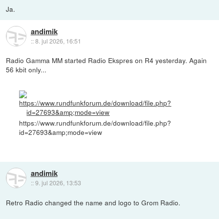
Ja.
andimik
::
8. jul 2026, 16:51
Radio Gamma MM started Radio Ekspres on R4 yesterday. Again
56 kbit only...
https://www.rundfunkforum.de/download/file.php?
id=27693&amp;mode=view
andimik
::
9. jul 2026, 13:53
Retro Radio changed the name and logo to Grom Radio.