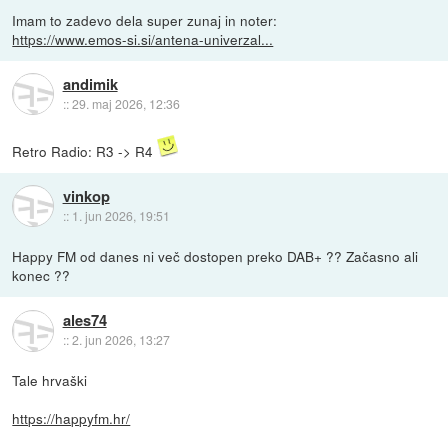
Imam to zadevo dela super zunaj in noter:
https://www.emos-si.si/antena-univerzal...
andimik
::
29. maj 2026, 12:36
Retro Radio: R3 -> R4
vinkop
::
1. jun 2026, 19:51
Happy FM od danes ni več dostopen preko DAB+ ?? Začasno ali
konec ??
ales74
::
2. jun 2026, 13:27
Tale hrvaški
https://happyfm.hr/