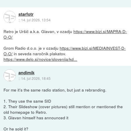
starfotr
::
14. jul 2026, 13:54
Retro je Uršič a.k.a. Glavan, v ozadju
https://www.bizi.si/MAPRA-D-
O-O/
Grom Radio d.o.o. je v ozadju
https://www.bizi.si/MEDIAINVEST-D-
O-O/
in seveda naročnik plakatov.
https://www.delo.si/novice/slovenija/kd...
andimik
::
14. jul 2026, 18:45
For me it's the same radio station, but just a rebranding.
1. They use the same SID
2. Their Slideshow (cover pictures) still mention or mentioned the
old homepage to Retro.
3. Glavan himself has announced it
Or he sold it?