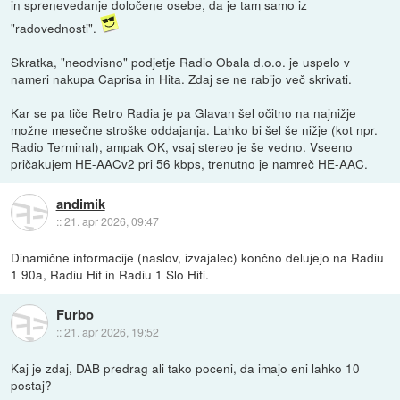
in sprenevedanje določene osebe, da je tam samo iz
"radovednosti".
Skratka, "neodvisno" podjetje Radio Obala d.o.o. je uspelo v
nameri nakupa Caprisa in Hita. Zdaj se ne rabijo več skrivati.
Kar se pa tiče Retro Radia je pa Glavan šel očitno na najnižje
možne mesečne stroške oddajanja. Lahko bi šel še nižje (kot npr.
Radio Terminal), ampak OK, vsaj stereo je še vedno. Vseeno
pričakujem HE-AACv2 pri 56 kbps, trenutno je namreč HE-AAC.
andimik
::
21. apr 2026, 09:47
Dinamične informacije (naslov, izvajalec) končno delujejo na Radiu
1 90a, Radiu Hit in Radiu 1 Slo Hiti.
Furbo
::
21. apr 2026, 19:52
Kaj je zdaj, DAB predrag ali tako poceni, da imajo eni lahko 10
postaj?