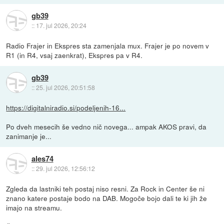
gb39
::
17. jul 2026, 20:24
Radio Frajer in Ekspres sta zamenjala mux. Frajer je po novem v
R1 (in R4, vsaj zaenkrat), Ekspres pa v R4.
gb39
::
25. jul 2026, 20:51:58
https://digitalniradio.si/podeljenih-16...
Po dveh mesecih še vedno nič novega... ampak AKOS pravi, da
zanimanje je...
ales74
::
29. jul 2026, 12:56:12
Zgleda da lastniki teh postaj niso resni. Za Rock in Center še ni
znano katere postaje bodo na DAB. Mogoče bojo dali te ki jih že
imajo na streamu.