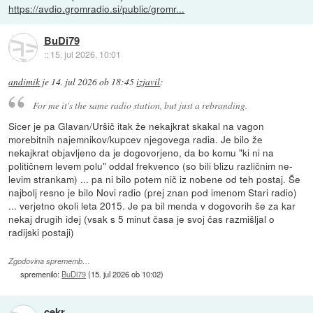
https://avdio.gromradio.si/public/gromr...
BuDi79
::
15. jul 2026, 10:01
andimik
je
14. jul 2026 ob 18:45
izjavil
:
For me it's the same radio station, but just a rebranding.
Sicer je pa Glavan/Uršič itak že nekajkrat skakal na vagon
morebitnih najemnikov/kupcev njegovega radia. Je bilo že
nekajkrat objavljeno da je dogovorjeno, da bo komu "ki ni na
političnem levem polu" oddal frekvenco (so bili blizu različnim ne-
levim strankam) ... pa ni bilo potem nič iz nobene od teh postaj. Še
najbolj resno je bilo Novi radio (prej znan pod imenom Stari radio)
... verjetno okoli leta 2015. Je pa bil menda v dogovorih še za kar
nekaj drugih idej (vsak s 5 minut časa je svoj čas razmišljal o
radijski postaji)
Zgodovina sprememb…
spremenilo:
BuDi79
(
15. jul 2026 ob 10:02
)
cekr