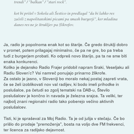
trendi" / "balkan" / "stari rock".
kot bi prišel v Sokola ali Šestico in predlagal "da bi lahko res
začeli z napolitanskimi picami pa smash burgerji", ker mladina
danes res ne je štrukljev pa žlikrofov.
Ja, radio je popolnoma enak kot so štarije. Če gredo štruklji dobro
v promet, potem prilagajaj minimalno, če pa ne gre, bo pa treba
tudi z burgerjem probati. Ko odpreš novo štarijo, pa ta ne sme biti
enaka konkurenci.
Koliko je dejansko Radio Frajer pridobil napram Sraki, Veseljaku ali
Radiu Sloven'c? Vsi namreč ponujajo prinarno žlikrofe.
Za ostalo je jasno, v Sloveniji bo moralo nekaj postaj zapreti vrata,
če se želi izoblikovati nov val radijev, ki bodo imeli prihodke in
poslušalce, pa četudi so zgolj tematski na DAB-u, Število
poslušalcev je končno in navada je železna srajca. Ta veliki, ter
najbolj znani regionalni radio tako poberejo večino aktivnih
poslušalcev.
Tisti, ki je spraševal za Moj Radio. Ta je od julija v stečaju. Če bo
prišlo do prodaje "premoženja", bosta na voljo dve FM frekvenci,
ter licenca za radijsko dejavnost.