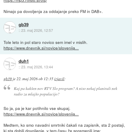
Nimajo pa dovoljenja za oddajanje preko FM in DAB+.
gb39
::
23. maj 2026, 12:57
Tole leto in pol staro novico sem imel v mislih.
https://www.dnevnik.si/novice/slovenija...
duh1
::
23. maj 2026, 13:44
gb39
je
22. maj 2026 ob 12:35
izjavil
:
Kaj pa kakšen nov RTV Slo program? A niso nekaj planirali nek
radio za mlajšo populacijo?
So ja, pa je kar potihnilo vse skupaj.
https://www.dnevnik.si/novice/slovenija...
Medtem, ko smo navadni smrtniki čakali na zapisnik, sta 2 postaji,
ki sta dobili dovoljenje, v tem času že spremenili ime: