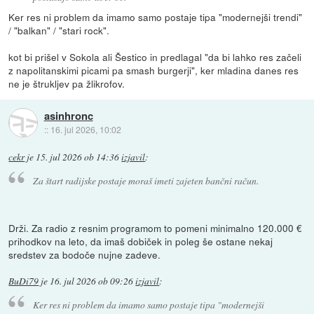
Ker res ni problem da imamo samo postaje tipa "modernejši trendi"
/ "balkan" / "stari rock".
kot bi prišel v Sokola ali Šestico in predlagal "da bi lahko res začeli
z napolitanskimi picami pa smash burgerji", ker mladina danes res
ne je štrukljev pa žlikrofov.
asinhronc
::
16. jul 2026, 10:02
cekr
je
15. jul 2026 ob 14:36
izjavil
:
Za štart radijske postaje moraš imeti zajeten bančni račun.
Drži. Za radio z resnim programom to pomeni minimalno 120.000 €
prihodkov na leto, da imaš dobiček in poleg še ostane nekaj
sredstev za bodoče nujne zadeve.
BuDi79
je
16. jul 2026 ob 09:26
izjavil
:
Ker res ni problem da imamo samo postaje tipa "modernejši