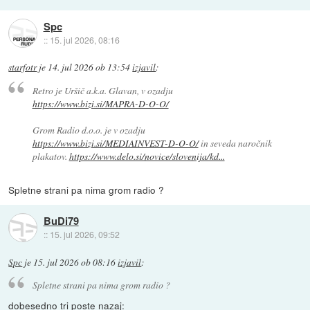
Spc
::
15. jul 2026, 08:16
starfotr
je
14. jul 2026 ob 13:54
izjavil
:
Retro je Uršič a.k.a. Glavan, v ozadju
https://www.bizi.si/MAPRA-D-O-O/
Grom Radio d.o.o. je v ozadju
https://www.bizi.si/MEDIAINVEST-D-O-O/
in seveda naročnik
plakatov.
https://www.delo.si/novice/slovenija/kd...
Spletne strani pa nima grom radio ?
BuDi79
::
15. jul 2026, 09:52
Spc
je
15. jul 2026 ob 08:16
izjavil
:
Spletne strani pa nima grom radio ?
dobesedno tri poste nazaj: