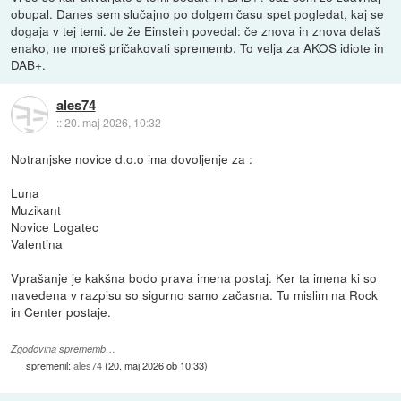
obupal. Danes sem slučajno po dolgem času spet pogledat, kaj se
dogaja v tej temi. Je že Einstein povedal: če znova in znova delaš
enako, ne moreš pričakovati sprememb. To velja za AKOS idiote in
DAB+.
ales74
::
20. maj 2026, 10:32
Notranjske novice d.o.o ima dovoljenje za :
Luna
Muzikant
Novice Logatec
Valentina
Vprašanje je kakšna bodo prava imena postaj. Ker ta imena ki so
navedena v razpisu so sigurno samo začasna. Tu mislim na Rock
in Center postaje.
Zgodovina sprememb…
spremenil:
ales74
(
20. maj 2026 ob 10:33
)