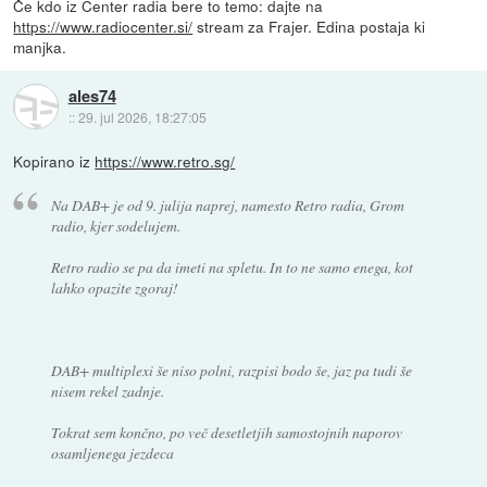
Če kdo iz Center radia bere to temo: dajte na
https://www.radiocenter.si/
stream za Frajer. Edina postaja ki
manjka.
ales74
::
29. jul 2026, 18:27:05
Kopirano iz
https://www.retro.sg/
Na DAB+ je od 9. julija naprej, namesto Retro radia, Grom
radio, kjer sodelujem.
Retro radio se pa da imeti na spletu. In to ne samo enega, kot
lahko opazite zgoraj!
DAB+ multiplexi še niso polni, razpisi bodo še, jaz pa tudi še
nisem rekel zadnje.
Tokrat sem končno, po več desetletjih samostojnih naporov
osamljenega jezdeca