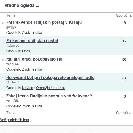
Vredno ogleda ...
Tema
Sporočila
»
FM frekvence radijskih postaj v Kranju
18
gregyk
Oddelek:
Zvok in slika
»
Frekvence radijskih postaj
35
Robocop1
Oddelek:
Loža
»
Italijani drugi pokopavajo FM
38
veso266
Oddelek:
Zvok in slika
»
Norvežani kot prvi pokopavajo analogni radio
73
McHusch
Oddelek:
Novice
/
Omrežja / internet
»
Zakaj imajo Radijske postaje več frekvenc?
46
veso266
Oddelek:
Zvok in slika
Tema
Sporočila
Več podobnih tem