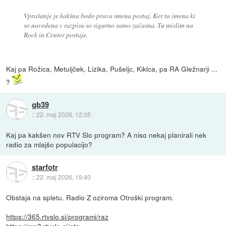
Vprašanje je kakšna bodo prava imena postaj. Ker ta imena ki
so navedena v razpisu so sigurno samo začasna. Tu mislim na
Rock in Center postaje.
Kaj pa Rožica, Metuljček, Lizika, Pušeljc, Kiklca, pa RA Gležnarji ...
?
gb39
::
22. maj 2026, 12:35
Kaj pa kakšen nov RTV Slo program? A niso nekaj planirali nek
radio za mlajšo populacijo?
starfotr
::
22. maj 2026, 19:40
Obstaja na spletu. Radio Z oziroma Otroški program.
https://365.rtvslo.si/programi/raz
https://mp3.rtvslo.si/otp