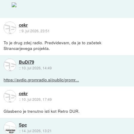
cekr
::
9. jul 2026, 23:51
To je drug zdej radio. Predvidevam, da je to začetek
Strancarjevega projekta.
BuDi79
::
10. jul 2026, 14:49
https://avdio.gromradio.si/public/gromr...
cekr
::
10. jul 2026, 17:49
Glasbeno je trenutno isti kot Retro DUR.
Spc
::
14. jul 2026, 13:21