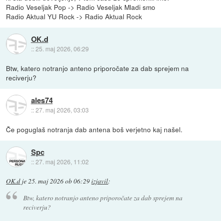
Radio Veseljak Pop -> Radio Veseljak Mladi smo
Radio Aktual YU Rock -> Radio Aktual Rock
OK.d
::
25. maj 2026, 06:29
Btw, katero notranjo anteno priporočate za dab sprejem na
reciverju?
ales74
::
27. maj 2026, 03:03
Če poguglaš notranja dab antena boš verjetno kaj našel.
Spc
::
27. maj 2026, 11:02
OK.d
je
25. maj 2026 ob 06:29
izjavil
:
Btw, katero notranjo anteno priporočate za dab sprejem na
reciverju?