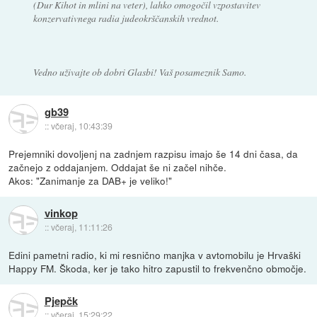
(Dur Kihot in mlini na veter), lahko omogočil vzpostavitev
konzervativnega radia judeokrščanskih vrednot.
Vedno uživajte ob dobri Glasbi! Vaš posameznik Samo.
gb39
::
včeraj, 10:43:39
Prejemniki dovoljenj na zadnjem razpisu imajo še 14 dni časa, da
začnejo z oddajanjem. Oddajat še ni začel nihče.
Akos: "Zanimanje za DAB+ je veliko!"
vinkop
::
včeraj, 11:11:26
Edini pametni radio, ki mi resnično manjka v avtomobilu je Hrvaški
Happy FM. Škoda, ker je tako hitro zapustil to frekvenčno območje.
Pjepčk
::
včeraj, 15:29:22