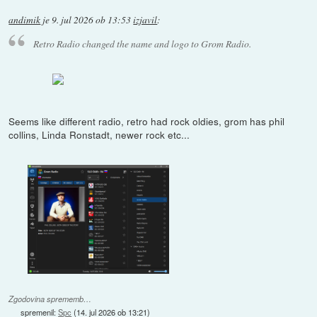
andimik
je
9. jul 2026 ob 13:53
izjavil
:
Retro Radio changed the name and logo to Grom Radio.
Seems like different radio, retro had rock oldies, grom has phil
collins, Linda Ronstadt, newer rock etc...
Zgodovina sprememb…
spremenil:
Spc
(
14. jul 2026 ob 13:21
)