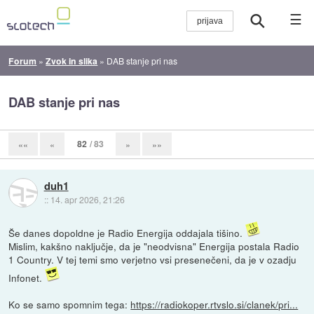
☰
Forum
»
Zvok in slika
»
DAB stanje pri nas
DAB stanje pri nas
82
/ 83
««
«
»
»»
duh1
::
14. apr 2026, 21:26
Še danes dopoldne je Radio Energija oddajala tišino.
Mislim, kakšno naključje, da je "neodvisna" Energija postala Radio
1 Country. V tej temi smo verjetno vsi presenečeni, da je v ozadju
Infonet.
Ko se samo spomnim tega:
https://radiokoper.rtvslo.si/clanek/pri...