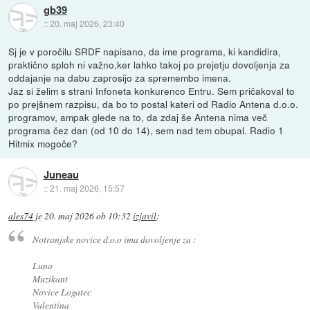
gb39
::
20. maj 2026, 23:40
Sj je v poročilu SRDF napisano, da ime programa, ki kandidira,
praktično sploh ni važno,ker lahko takoj po prejetju dovoljenja za
oddajanje na dabu zaprosijo za spremembo imena.
Jaz si želim s strani Infoneta konkurenco Entru. Sem pričakoval to
po prejšnem razpisu, da bo to postal kateri od Radio Antena d.o.o.
programov, ampak glede na to, da zdaj še Antena nima več
programa čez dan (od 10 do 14), sem nad tem obupal. Radio 1
Hitmix mogoče?
Juneau
::
21. maj 2026, 15:57
ales74
je
20. maj 2026 ob 10:32
izjavil
:
Notranjske novice d.o.o ima dovoljenje za :
Luna
Muzikant
Novice Logatec
Valentina