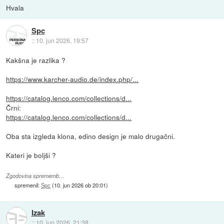
Hvala
Spc
::
10. jun 2026, 19:57
Kakšna je razlika ?
https://www.karcher-audio.de/index.php/...
https://catalog.lenco.com/collections/d...
Črni:
https://catalog.lenco.com/collections/d...
Oba sta izgleda klona, edino design je malo drugačni.
Kateri je boljši ?
Zgodovina sprememb…
spremenil:
Spc
(
10. jun 2026 ob 20:01
)
Izak
::
10. jun 2026, 21:38