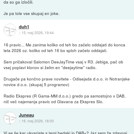
da so ga izločili.
Je pa tole vse skupaj en joke.
duh1
::
15. maj 2026, 19:44
16 pravic... Me zanima koliko od teh bo začelo oddajati do konca
leta 2026 oz. koliko od teh 16 bo sploh začelo oddajati.
Sem pričakoval Salomon DeeJayTime vsaj v R3. Jebiga, pač ob
vsej poplavi klonov si želim en "deejaytime" radio.
Drugače pa končno prave novitete - Odisejada d.o.o. in Notranjske
novice d.o.o. (skupaj 5 programov)
Radio Ekspres (R Gama-MM d.o.o.) gredo pa samostojno v DAB,
nič več najemanja pravic od Glavana za Ekspres Slo.
Juneau
::
16. maj 2026, 18:00
Vi se še kar ukvarjate s temi bedaki in DAB+? Jaz sem že zdavnaj