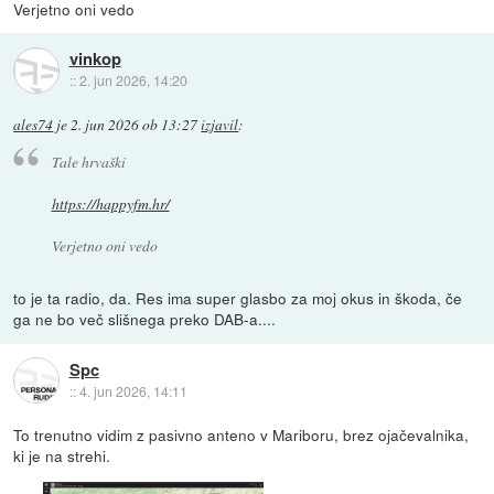
Verjetno oni vedo
vinkop
::
2. jun 2026, 14:20
ales74
je
2. jun 2026 ob 13:27
izjavil
:
Tale hrvaški
https://happyfm.hr/
Verjetno oni vedo
to je ta radio, da. Res ima super glasbo za moj okus in škoda, če
ga ne bo več slišnega preko DAB-a....
Spc
::
4. jun 2026, 14:11
To trenutno vidim z pasivno anteno v Mariboru, brez ojačevalnika,
ki je na strehi.