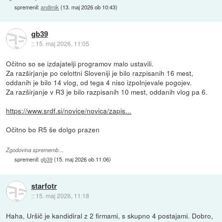
spremenil:
andimik
(
13. maj 2026 ob 10:43
)
gb39
::
15. maj 2026, 11:05
Očitno so se izdajatelji programov malo ustavili.
Za razširjanje po celottni Sloveniji je bilo razpisanih 16 mest,
oddanih je bilo 14 vlog, od tega 4 niso izpolnjevale pogojev.
Za razširjanje v R3 je bilo razpisanih 10 mest, oddanih vlog pa 6.
https://www.srdf.si/novice/novica/zapis...
Očitno bo R5 še dolgo prazen
Zgodovina sprememb…
spremenil:
gb39
(
15. maj 2026 ob 11:06
)
starfotr
::
15. maj 2026, 11:18
Haha, Uršič je kandidiral z 2 firmami, s skupno 4 postajami. Dobro,