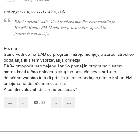
vinkop
je
včeraj ob 11:11:26
izjavil
:
Edini pametni radio, ki mi resnično manjka v avtomobilu je
Hrvaški Happy FM. Škoda, ker je tako hitro zapustil to
frekvenčno območje.
Poznam.
Samo vedi da na DAB se programi hitreje menjujejo zaradi stroškov
oddajanja in s tem vzdrževanja omrežja.
DAB+ omogoča neomejeno število postaj in programov, samo
moraš imeti točno določeno skupino poslušalcev s striktno
določeno vsebino in tudi pri njih je lahko oddajanje tako kot na FM
omejeno na določenem ozemlju.
A ostalih valovnih dolžin ne poslušaš?
82
/ 83
««
«
»
»»