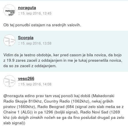
noraguta
::
15. sep 2016, 13:45
Ob tej ponudbi ostajam na srednjih valovih.
Scorpia
::
15. sep 2016, 13:58
Vidim da je testno obdobje, ker pred casom je bila novica, da bojo
z 19.9 zares zaceli z oddajanjem in me je tukaj presenetila novica,
da so ze zaceli z oddajanjem.
veso266
::
15. sep 2016, 14:08
@noraguta edino prav tam vsaj ponoči kaj dobiš (Makedonski
Radio Skopje 810khz, Country Radio (1062khz), nekaj grških
piratov (1660khz), Radio Beograd (684 (signal zelo slab meša se z
Chaine 1 (ALG)) in pa 1296 (boljši signal), Radio Novi Sad (1269
khz (ob dolgih zimskih nočeh se ga da fino poslušat drugač pa zelo
slab signal))