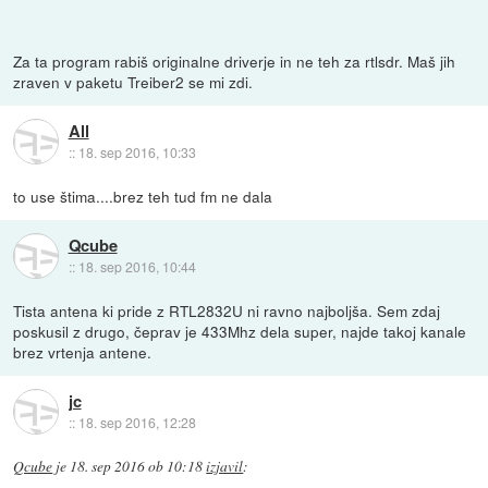
Za ta program rabiš originalne driverje in ne teh za rtlsdr. Maš jih
zraven v paketu Treiber2 se mi zdi.
All
::
18. sep 2016, 10:33
to use štima....brez teh tud fm ne dala
Qcube
::
18. sep 2016, 10:44
Tista antena ki pride z RTL2832U ni ravno najboljša. Sem zdaj
poskusil z drugo, čeprav je 433Mhz dela super, najde takoj kanale
brez vrtenja antene.
jc
::
18. sep 2016, 12:28
Qcube
je
18. sep 2016 ob 10:18
izjavil
: