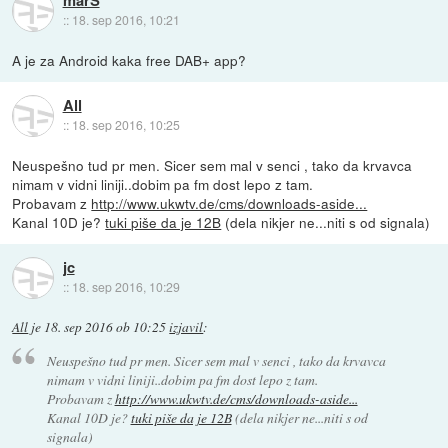
marS
::
18. sep 2016, 10:21
A je za Android kaka free DAB+ app?
All
::
18. sep 2016, 10:25
Neuspešno tud pr men. Sicer sem mal v senci , tako da krvavca
nimam v vidni liniji..dobim pa fm dost lepo z tam.
Probavam z
http://www.ukwtv.de/cms/downloads-aside...
Kanal 10D je?
tuki piše da je 12B
(dela nikjer ne...niti s od signala)
jc
::
18. sep 2016, 10:29
All
je
18. sep 2016 ob 10:25
izjavil
:
Neuspešno tud pr men. Sicer sem mal v senci , tako da krvavca
nimam v vidni liniji..dobim pa fm dost lepo z tam.
Probavam z
http://www.ukwtv.de/cms/downloads-aside...
Kanal 10D je?
tuki piše da je 12B
(dela nikjer ne...niti s od
signala)