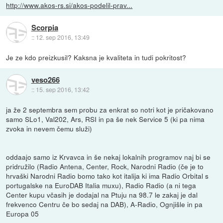
http://www.akos-rs.si/akos-podelil-prav...
Scorpia
::
12. sep 2016, 13:49
Je ze kdo preizkusil? Kaksna je kvaliteta in tudi pokritost?
veso266
::
15. sep 2016, 13:42
ja že 2 septembra sem probu za enkrat so notri kot je pričakovano
samo SLo1, Val202, Ars, RSI in pa še nek Service 5 (ki pa nima
zvoka in nevem čemu služi)
oddaajo samo iz Krvavca in še nekaj lokalnih programov naj bi se
pridružilo (Radio Antena, Center, Rock, Narodni Radio (če je to
hrvaški Narodni Radio bomo tako kot italija ki ima Radio Orbital s
portugalske na EuroDAB Italia muxu), Radio Radio (a ni tega
Center kupu včasih je dodajal na Ptuju na 98.7 le zakaj je dal
frekvenco Centru če bo sedaj na DAB), A-Radio, Ognjišle in pa
Europa 05