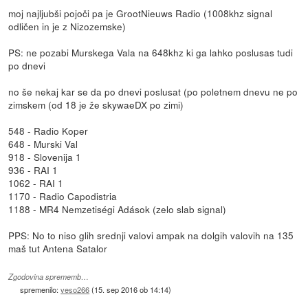
moj najljubši pojoči pa je GrootNieuws Radio (1008khz signal
odličen in je z Nizozemske)
PS: ne pozabi Murskega Vala na 648khz ki ga lahko poslusas tudi
po dnevi
no še nekaj kar se da po dnevi poslusat (po poletnem dnevu ne po
zimskem (od 18 je že skywaeDX po zimi)
548 - Radio Koper
648 - Murski Val
918 - Slovenija 1
936 - RAI 1
1062 - RAI 1
1170 - Radio Capodistria
1188 - MR4 Nemzetiségi Adások (zelo slab signal)
PPS: No to niso glih srednji valovi ampak na dolgih valovih na 135
maš tut Antena Satalor
Zgodovina sprememb…
spremenilo:
veso266
(
15. sep 2016 ob 14:14
)