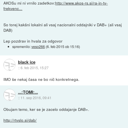
AKOSu mi ni vrnilo zadetkov:
http://www.akos-rs.si/ra-in-tv-
frekvenc...
So torej kakšni lokalni ali vsaj nacionalni oddajniki v DAB+ (ali vsaj
DAB)
Lep pozdrav in hvala za odgovor
spremenilo:
veso266
(
6. feb 2015 ob 15:16
)
black ice
::
6. feb 2015, 15:27
IMO še nekaj časa ne bo nič konkretnega.
...:TOMI:...
::
11. sep 2016, 09:41
Obujam temo, ker se je zacelo oddajanje DAB+.
http://rtvslo.si/dab/