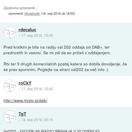
Zgodovina sprememb…
spremenil:
nikolahodin
(
16. sep 2016 ob 18:52
)
rdecaluc
::
17. sep 2016, 15:05
Pred kratkim je bila na radiju val 202 oddaja od DAB+, ter
prednostih in vsemu. Se mi zdi da so pričeli z oddajanjem.
Rtv ter 9 drugih komercialnih postaj katera so dobila dovoljenje, če
se prav spomnim. Poglejte na strani val202 za več info :)
roCkY
::
17. sep 2016, 15:42
http://www.rtvslo.si/dab/
TgT
::
18. sep 2016, 00:15
Val202 - DIGITALNI RADIO PRIHAJA V SLOVENIJO