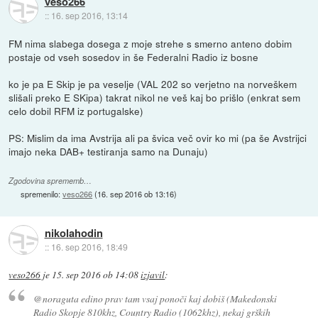
veso266
::
16. sep 2016, 13:14
FM nima slabega dosega z moje strehe s smerno anteno dobim
postaje od vseh sosedov in še Federalni Radio iz bosne
ko je pa E Skip je pa veselje (VAL 202 so verjetno na norveškem
slišali preko E SKipa) takrat nikol ne veš kaj bo prišlo (enkrat sem
celo dobil RFM iz portugalske)
PS: Mislim da ima Avstrija ali pa švica več ovir ko mi (pa še Avstrijci
imajo neka DAB+ testiranja samo na Dunaju)
Zgodovina sprememb…
spremenilo:
veso266
(
16. sep 2016 ob 13:16
)
nikolahodin
::
16. sep 2016, 18:49
veso266
je
15. sep 2016 ob 14:08
izjavil
:
@noraguta edino prav tam vsaj ponoči kaj dobiš (Makedonski
Radio Skopje 810khz, Country Radio (1062khz), nekaj grških