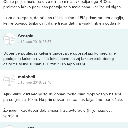
Ce se peljes malo po drzavi in ce nimas vklopljenega RDSa,
prakticno lahko poslusas postajo zelo malo casa, ker izgubi signal.
In zato sklepam, da pri nas niti slucajno ni FM primerna tehnologija,
ker je povsod toliko ovir, da je treba dati na vsak hrib en oddajnik.
Scorpia
::
15. sep 2016, 23:37
Dober ce pogledas kaksne ojacevalce uporabljajo komercialne
postaje in kaksne rtv, ti je takoj jasno zakaj taksen slab doseg
oziroma toliko sumenja. Drzavni so lepo slisni.
matobeli
::
15. sep 2016, 23:40
Aja? Val202 mi vedno zgubi domet točno med mojo vožnjo na šiht,
pa se gre za 10km. Na primorskem se pa itak taljani not pomešajo.
Že iščem kak dober dab vmesnik za avtoradio (ki je nažalost
vgrajen).