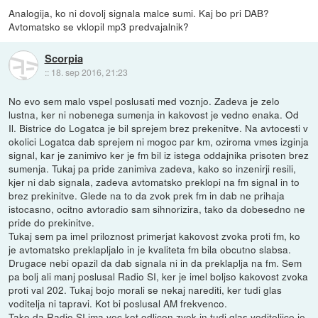
Analogija, ko ni dovolj signala malce sumi. Kaj bo pri DAB?
Avtomatsko se vklopil mp3 predvajalnik?
Scorpia
::
18. sep 2016, 21:23
No evo sem malo vspel poslusati med voznjo. Zadeva je zelo
lustna, ker ni nobenega sumenja in kakovost je vedno enaka. Od
Il. Bistrice do Logatca je bil sprejem brez prekenitve. Na avtocesti v
okolici Logatca dab sprejem ni mogoc par km, oziroma vmes izginja
signal, kar je zanimivo ker je fm bil iz istega oddajnika prisoten brez
sumenja. Tukaj pa pride zanimiva zadeva, kako so inzenirji resili,
kjer ni dab signala, zadeva avtomatsko preklopi na fm signal in to
brez prekinitve. Glede na to da zvok prek fm in dab ne prihaja
istocasno, ocitno avtoradio sam sihnorizira, tako da dobesedno ne
pride do prekinitve.
Tukaj sem pa imel priloznost primerjat kakovost zvoka proti fm, ko
je avtomatsko preklapljalo in je kvaliteta fm bila obcutno slabsa.
Drugace nebi opazil da dab signala ni in da preklaplja na fm. Sem
pa bolj ali manj poslusal Radio SI, ker je imel boljso kakovost zvoka
proti val 202. Tukaj bojo morali se nekaj narediti, ker tudi glas
voditelja ni tapravi. Kot bi poslusal AM frekvenco.
Tako da Radio SI ima vec kot odlicen zvok in tudi glas voditeljice je