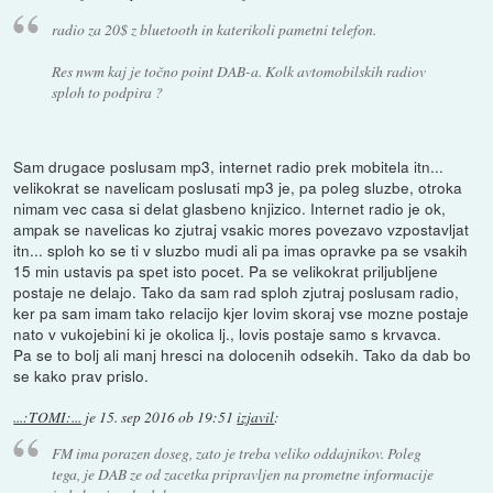
radio za 20$ z bluetooth in katerikoli pametni telefon.
Res nwm kaj je točno point DAB-a. Kolk avtomobilskih radiov
sploh to podpira ?
Sam drugace poslusam mp3, internet radio prek mobitela itn...
velikokrat se navelicam poslusati mp3 je, pa poleg sluzbe, otroka
nimam vec casa si delat glasbeno knjizico. Internet radio je ok,
ampak se navelicas ko zjutraj vsakic mores povezavo vzpostavljat
itn... sploh ko se ti v sluzbo mudi ali pa imas opravke pa se vsakih
15 min ustavis pa spet isto pocet. Pa se velikokrat priljubljene
postaje ne delajo. Tako da sam rad sploh zjutraj poslusam radio,
ker pa sam imam tako relacijo kjer lovim skoraj vse mozne postaje
nato v vukojebini ki je okolica lj., lovis postaje samo s krvavca.
Pa se to bolj ali manj hresci na dolocenih odsekih. Tako da dab bo
se kako prav prislo.
...:TOMI:...
je
15. sep 2016 ob 19:51
izjavil
:
FM ima porazen doseg, zato je treba veliko oddajnikov. Poleg
tega, je DAB ze od zacetka pripravljen na prometne informacije