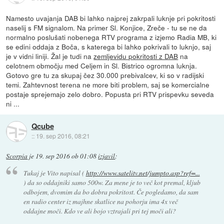
Namesto uvajanja DAB bi lahko najprej zakrpali luknje pri pokritosti
naselij s FM signalom. Na primer Sl. Konjice, Zreče - tu se ne da
normalno poslušati nobenega RTV programa z izjemo Radia MB, ki
se edini oddaja z Boča, s katerega bi lahko pokrivali to luknjo, saj
je v vidni liniji. Žal je tudi na
zemljevidu pokritosti z DAB
na
celotnem območju med Celjem in Sl. Bistrico ogromna luknja.
Gotovo gre tu za skupaj čez 30.000 prebivalcev, ki so v radijski
temi. Zahtevnost terena ne more biti problem, saj se komercialne
postaje sprejemajo zelo dobro. Popusta pri RTV prispevku seveda
ni ...
Qcube
::
19. sep 2016, 08:21
Scorpia
je
19. sep 2016 ob 01:08
izjavil
:
Tukaj je Vito napisal (
http://www.satelitv.net/jumpto.asp?ref=...
) da so oddajniki samo 500w. Za mene je to več kot premal, kljub
odbojem, dvomim da bo dobra pokritost. Če pogledamo, da sam
en radio center iz majhne skatlice na pohorju ima 4x več
oddajne moči. Kdo ve ali bojo vztrajali pri tej moči ali?