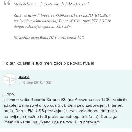
Meni dela v tem
http://www.sdr-j.tk/index.html
Zaženeš sdr-j-dabreceiver-0.99.exe izbereš ExtIO_RTL.dll, v
naslednjem oknu odkljukaj Tuner AGC in izberi RTL AGC in
dvigni s sliderjem gain na 32.8 dBm.
Naslednje okno Band III 1, extio kanal 10D.
Po teh korakih je tudi meni začelo delovat, hvala!
bauci
::
18. sep 2016, 13:21
Gogo,
jst imam radio Roberts Stream 93i (na Amazonu cca 150€, rabiš še
adapter za našo vtičnico cca 5 €). Sem zelo zadovoljen. Internet
radio, Dab+, FM, USB predvajanje, zvok zelo dober, daljinsko
upravljanje (možno tudi preko pametnega telefona). Doma ga
imam na kablu, na vikendu pa na WI-FI. Priporočam.