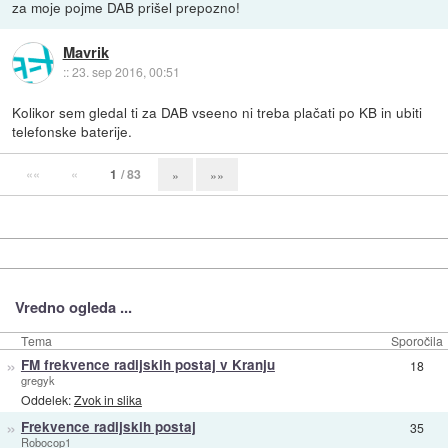
za moje pojme DAB prišel prepozno!
Mavrik
::
23. sep 2016, 00:51
Kolikor sem gledal ti za DAB vseeno ni treba plačati po KB in ubiti
telefonske baterije.
««
«
1
/ 83
»
»»
Vredno ogleda ...
Tema
Sporočila
»
FM frekvence radijskih postaj v Kranju
18
gregyk
Oddelek:
Zvok in slika
»
Frekvence radijskih postaj
35
Robocop1