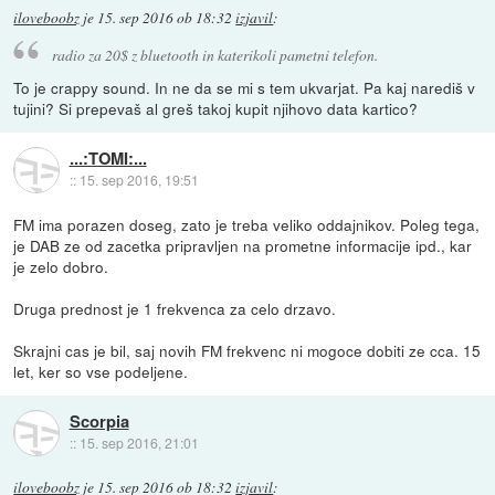
iloveboobz
je
15. sep 2016 ob 18:32
izjavil
:
radio za 20$ z bluetooth in katerikoli pametni telefon.
To je crappy sound. In ne da se mi s tem ukvarjat. Pa kaj narediš v
tujini? Si prepevaš al greš takoj kupit njihovo data kartico?
...:TOMI:...
::
15. sep 2016, 19:51
FM ima porazen doseg, zato je treba veliko oddajnikov. Poleg tega,
je DAB ze od zacetka pripravljen na prometne informacije ipd., kar
je zelo dobro.
Druga prednost je 1 frekvenca za celo drzavo.
Skrajni cas je bil, saj novih FM frekvenc ni mogoce dobiti ze cca. 15
let, ker so vse podeljene.
Scorpia
::
15. sep 2016, 21:01
iloveboobz
je
15. sep 2016 ob 18:32
izjavil
: