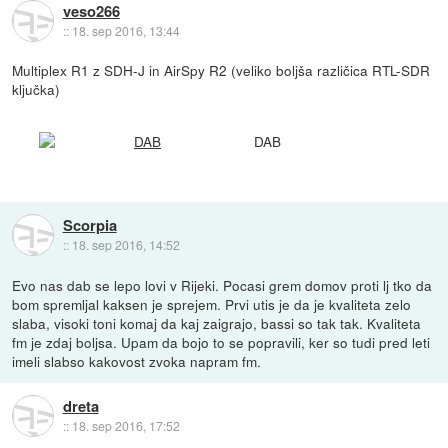
veso266
::
18. sep 2016, 13:44
Multiplex R1 z SDH-J in AirSpy R2 (veliko boljša različica RTL-SDR
ključka)
DAB
Scorpia
::
18. sep 2016, 14:52
Evo nas dab se lepo lovi v Rijeki. Pocasi grem domov proti lj tko da
bom spremljal kaksen je sprejem. Prvi utis je da je kvaliteta zelo
slaba, visoki toni komaj da kaj zaigrajo, bassi so tak tak. Kvaliteta
fm je zdaj boljsa. Upam da bojo to se popravili, ker so tudi pred leti
imeli slabso kakovost zvoka napram fm.
dreta
::
18. sep 2016, 17:52