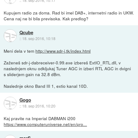
::
18. sep 2016, 10:17
Kupujem radio za doma. Rad bi imel DAB+, internetni radio in UKW.
Cena naj ne bi bila previsoka. Kak predlog?
Qcube
::
18. sep 2016, 10:18
Meni dela v tem
http://www.sdr-j.tk/index.html
Zaženeš sdr-j-dabreceiver-0.99.exe izbereš ExtIO_RTL.dll, v
naslednjem oknu odkljukaj Tuner AGC in izberi RTL AGC in dvigni
s sliderjem gain na 32.8 dBm.
Naslednje okno Band III 1, extio kanal 10D.
Gogo
::
18. sep 2016, 10:20
Kaj pravite na Imperial DABMAN i200
https://www.computeruniverse.net/en/pro...