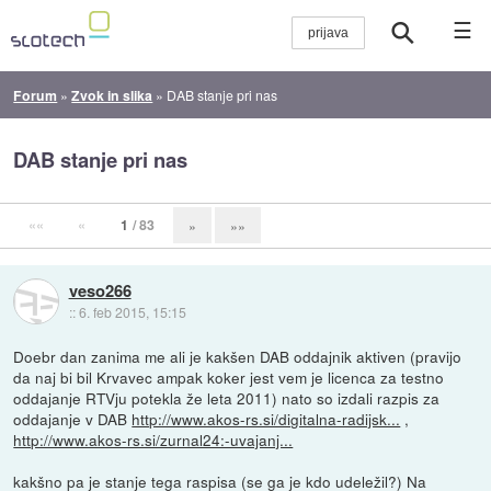
☰
Forum
»
Zvok in slika
»
DAB stanje pri nas
DAB stanje pri nas
««
«
1
/ 83
»
»»
veso266
::
6. feb 2015, 15:15
Doebr dan zanima me ali je kakšen DAB oddajnik aktiven (pravijo
da naj bi bil Krvavec ampak koker jest vem je licenca za testno
oddajanje RTVju potekla že leta 2011) nato so izdali razpis za
oddajanje v DAB
http://www.akos-rs.si/digitalna-radijsk...
,
http://www.akos-rs.si/zurnal24:-uvajanj...
kakšno pa je stanje tega raspisa (se ga je kdo udeležil?) Na