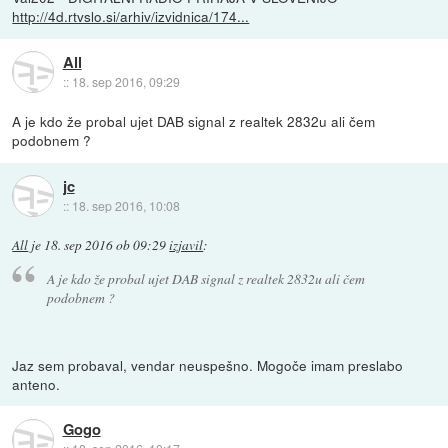
http://4d.rtvslo.si/arhiv/izvidnica/174...
All
::
18. sep 2016, 09:29
A je kdo že probal ujet DAB signal z realtek 2832u ali čem
podobnem ?
jc
::
18. sep 2016, 10:08
All
je
18. sep 2016 ob 09:29
izjavil
:
A je kdo že probal ujet DAB signal z realtek 2832u ali čem
podobnem ?
Jaz sem probaval, vendar neuspešno. Mogoče imam preslabo
anteno.
Gogo