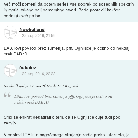
Več moči pomeni da potem serješ vse poprek po sosednjih spektrih
in motiš kakšne bolj pomembne stvari. Bodo postavili kakšen
oddajnik več pa bo.
Newholland
::
22. sep 2016, 21:59
DAB, lovi povsod brez šumenja, pfff, Ognjišče je očitno od nekdaj
prek DAB :D
čuhalev
::
22. sep 2016, 22:23
Newholland
je
22. sep 2016 ob 21:59
izjavil
:
DAB, lovi povsod brez šumenja, pfff, Ognjišče je očitno od
nekdaj prek DAB :D
Smo že enkrat debatirali o tem, da se Ognjišče čuje tudi pod
zemljo.
V poplavi LTE in omogočenega strujanja radia preko Interneta, je