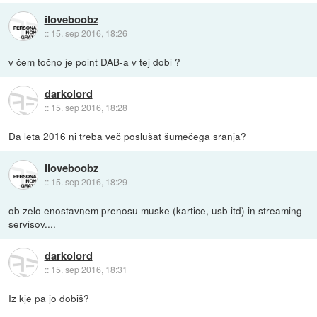
iloveboobz
::
15. sep 2016, 18:26
v čem točno je point DAB-a v tej dobi ?
darkolord
::
15. sep 2016, 18:28
Da leta 2016 ni treba več poslušat šumečega sranja?
iloveboobz
::
15. sep 2016, 18:29
ob zelo enostavnem prenosu muske (kartice, usb itd) in streaming
servisov....
darkolord
::
15. sep 2016, 18:31
Iz kje pa jo dobiš?