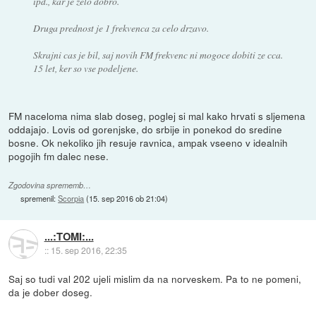
ipd., kar je zelo dobro.
Druga prednost je 1 frekvenca za celo drzavo.
Skrajni cas je bil, saj novih FM frekvenc ni mogoce dobiti ze cca.
15 let, ker so vse podeljene.
FM naceloma nima slab doseg, poglej si mal kako hrvati s sljemena
oddajajo. Lovis od gorenjske, do srbije in ponekod do sredine
bosne. Ok nekoliko jih resuje ravnica, ampak vseeno v idealnih
pogojih fm dalec nese.
Zgodovina sprememb…
spremenil:
Scorpia
(
15. sep 2016 ob 21:04
)
...:TOMI:...
::
15. sep 2016, 22:35
Saj so tudi val 202 ujeli mislim da na norveskem. Pa to ne pomeni,
da je dober doseg.