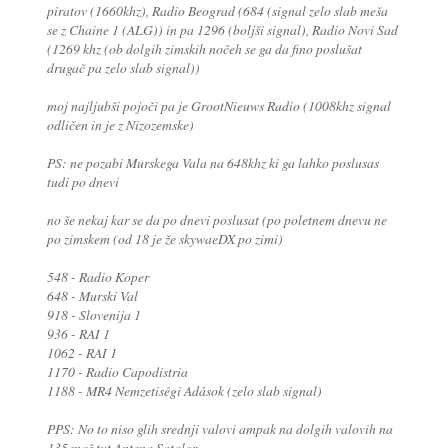
piratov (1660khz), Radio Beograd (684 (signal zelo slab meša
se z Chaine 1 (ALG)) in pa 1296 (boljši signal), Radio Novi Sad
(1269 khz (ob dolgih zimskih nočeh se ga da fino poslušat
drugač pa zelo slab signal))
moj najljubši pojoči pa je GrootNieuws Radio (1008khz signal
odličen in je z Nizozemske)
PS: ne pozabi Murskega Vala na 648khz ki ga lahko poslusas
tudi po dnevi
no še nekaj kar se da po dnevi poslusat (po poletnem dnevu ne
po zimskem (od 18 je že skywaeDX po zimi)
548 - Radio Koper
648 - Murski Val
918 - Slovenija 1
936 - RAI 1
1062 - RAI 1
1170 - Radio Capodistria
1188 - MR4 Nemzetiségi Adások (zelo slab signal)
PPS: No to niso glih srednji valovi ampak na dolgih valovih na
135 maš tut Antena Satalor