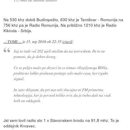
Na 530 khz dobiš Budimpešto, 630 khz je Temišvar - Romunija na
756 khz pa je Radio Romunija. Na približno 1210 khz je Radio
Kikinda - Srbija.
...:TOMI:...
je
15. sep 2016 ob 22:35
izjavil
:
Saj so tudi val 202 ujeli mislim da na norveskem. Pa to ne
pomeni, da je dober doseg.
Ce se peljes malo po drzavi in ce nimas vklopljenega RDSa,
prakticno lahko poslusas postajo zelo malo casa, ker izgubi
signal.
In zato sklepam, da pri nas niti slucajno ni FM primerna
tehnologija, ker je povsod toliko ovir, da je treba dati na vsak
hrib en oddajnik.
Jst sem lovil radio slo 1 v Slavonskem brodu na 91,8 mhz. To je
oddajnik Krvavec.