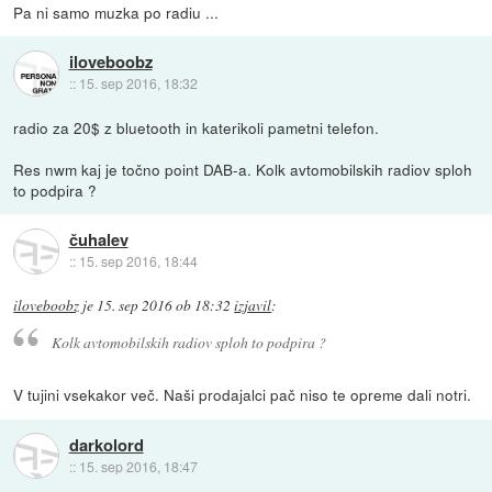
Pa ni samo muzka po radiu ...
iloveboobz
::
15. sep 2016, 18:32
radio za 20$ z bluetooth in katerikoli pametni telefon.
Res nwm kaj je točno point DAB-a. Kolk avtomobilskih radiov sploh
to podpira ?
čuhalev
::
15. sep 2016, 18:44
iloveboobz
je
15. sep 2016 ob 18:32
izjavil
:
Kolk avtomobilskih radiov sploh to podpira ?
V tujini vsekakor več. Naši prodajalci pač niso te opreme dali notri.
darkolord
::
15. sep 2016, 18:47