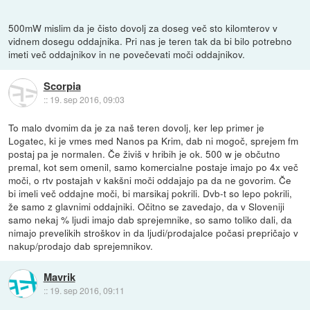
500mW mislim da je čisto dovolj za doseg več sto kilomterov v
vidnem dosegu oddajnika. Pri nas je teren tak da bi bilo potrebno
imeti več oddajnikov in ne povečevati moči oddajnikov.
Scorpia
::
19. sep 2016, 09:03
To malo dvomim da je za naš teren dovolj, ker lep primer je
Logatec, ki je vmes med Nanos pa Krim, dab ni mogoč, sprejem fm
postaj pa je normalen. Če živiš v hribih je ok. 500 w je občutno
premal, kot sem omenil, samo komercialne postaje imajo po 4x več
moči, o rtv postajah v kakšni moči oddajajo pa da ne govorim. Če
bi imeli več oddajne moči, bi marsikaj pokrili. Dvb-t so lepo pokrili,
že samo z glavnimi oddajniki. Očitno se zavedajo, da v Sloveniji
samo nekaj % ljudi imajo dab sprejemnike, so samo toliko dali, da
nimajo prevelikih stroškov in da ljudi/prodajalce počasi prepričajo v
nakup/prodajo dab sprejemnikov.
Mavrik
::
19. sep 2016, 09:11