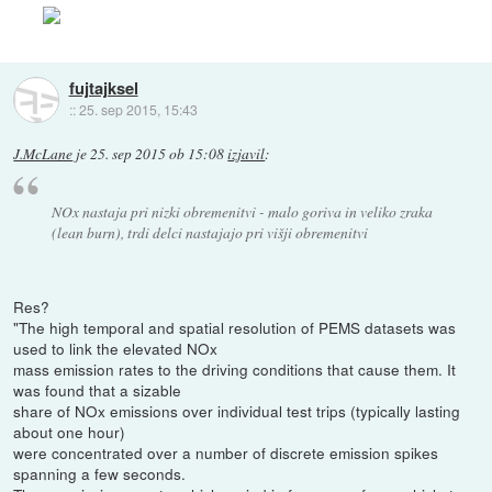
fujtajksel
::
25. sep 2015, 15:43
J.McLane
je
25. sep 2015 ob 15:08
izjavil
:
NOx nastaja pri nizki obremenitvi - malo goriva in veliko zraka
(lean burn), trdi delci nastajajo pri višji obremenitvi
Res?
"The high temporal and spatial resolution of PEMS datasets was
used to link the elevated NOx
mass emission rates to the driving conditions that cause them. It
was found that a sizable
share of NOx emissions over individual test trips (typically lasting
about one hour)
were concentrated over a number of discrete emission spikes
spanning a few seconds.