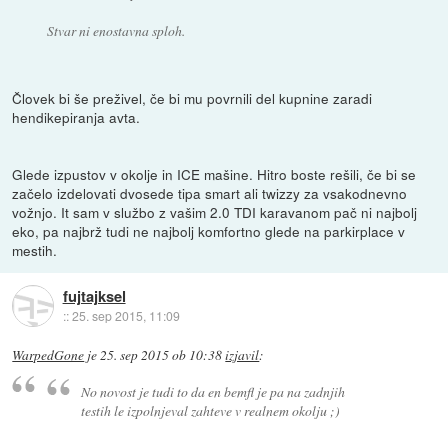
Stvar ni enostavna sploh.
Človek bi še preživel, če bi mu povrnili del kupnine zaradi
hendikepiranja avta.
Glede izpustov v okolje in ICE mašine. Hitro boste rešili, če bi se
začelo izdelovati dvosede tipa smart ali twizzy za vsakodnevno
vožnjo. It sam v službo z vašim 2.0 TDI karavanom pač ni najbolj
eko, pa najbrž tudi ne najbolj komfortno glede na parkirplace v
mestih.
fujtajksel
::
25. sep 2015, 11:09
WarpedGone
je
25. sep 2015 ob 10:38
izjavil
:
No novost je tudi to da en bemfl je pa na zadnjih
testih le izpolnjeval zahteve v realnem okolju ;)