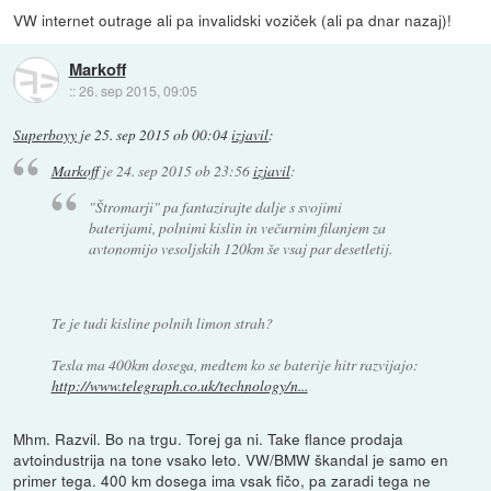
VW internet outrage ali pa invalidski voziček (ali pa dnar nazaj)!
Markoff
::
26. sep 2015, 09:05
Superboyy
je
25. sep 2015 ob 00:04
izjavil
:
Markoff
je
24. sep 2015 ob 23:56
izjavil
:
"Štromarji" pa fantazirajte dalje s svojimi
baterijami, polnimi kislin in večurnim filanjem za
avtonomijo vesoljskih 120km še vsaj par desetletij.
Te je tudi kisline polnih limon strah?
Tesla ma 400km dosega, medtem ko se baterije hitr razvijajo:
http://www.telegraph.co.uk/technology/n...
Mhm. Razvil. Bo na trgu. Torej ga ni. Take flance prodaja
avtoindustrija na tone vsako leto. VW/BMW škandal je samo en
primer tega. 400 km dosega ima vsak fičo, pa zaradi tega ne