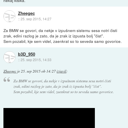
nekaj kisika.
Zheegec
::
25. sep 2015, 14:27
Za BMW se govori, da nekje v izpušnem sistemu sesa notri čisti
zrak, edini razlog je zato, da je zrak iz izpusta bolj "čist".
Sem pozabil, kje sem videl, zaenkrat so to seveda samo govorice.
b3D_950
::
25. sep 2015, 14:33
Zheegec
je
25. sep 2015 ob 14:27
izjavil
:
Za BMW se govori, da nekje v izpušnem sistemu sesa notri čisti
zrak, edini razlog je zato, da je zrak iz izpusta bolj "čist".
Sem pozabil, kje sem videl, zaenkrat so to seveda samo govorice.