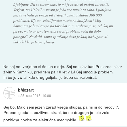
Ljubljane. Da se razumemo, to mi je svetoval osebni zdravnik.
Verjem, po 10 letih v mestu je jeba vse pustit za sabo. Ljubljana
naj bi veljala za enega od čistejših mest, s slabih 300 000
prebivalci. Kje so večmiljonska mesta na kitajskem? Moj
komentar je letel ravno na take kot si ti. Zajbavajo se, "eh kaj mi
pa bo, malo onesnažen zrak res ni problem, važn da dobr
potegne". Ne skrbi, samo vprašanje časa je kdaj boš ugotovil
kako krhko je tvoje zdravje.
Ne saj ne, verjetno si šel na morje. Saj sem jaz tudi Primorec, sicer
živim v Kamniku, pred tem pa 10 let v LJ Saj smog je problem.
In če je vw ali kdo drug goljufal je treba sankcionirat.
bMozart
::
25. sep 2015, 19:08
Sej bo. Malo sem jezen zarad vsega skupaj, pa mi ni do hecov :/.
Probam gledat s pozitivne strani, če ne drugega je tole zelo
pozitivna novica za električne avtomobile.