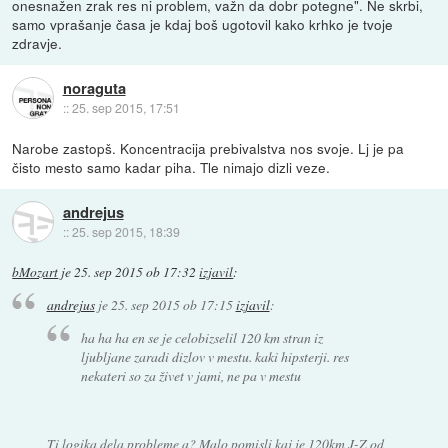
onesnažen zrak res ni problem, važn da dobr potegne". Ne skrbi,
samo vprašanje časa je kdaj boš ugotovil kako krhko je tvoje
zdravje.
noraguta
::
25. sep 2015, 17:51
Narobe zastopš. Koncentracija prebivalstva nos svoje. Lj je pa
čisto mesto samo kadar piha. Tle nimajo dizli veze.
andrejus
::
25. sep 2015, 18:39
bMozart
je
25. sep 2015 ob 17:32
izjavil
:
andrejus
je
25. sep 2015 ob 17:15
izjavil
:
ha ha ha en se je celobizselil 120 km stran iz
ljubljane zaradi dizlov v mestu. kaki hipsterji. res
nekateri so za živet v jami, ne pa v mestu
Ti logika dela probleme a? Malo pomisli kaj je 120km J-Z od