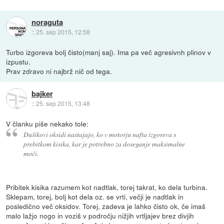
noraguta
::
25. sep 2015, 12:58
Turbo izgoreva bolj čisto(manj saj). Ima pa več agresivnh plinov v
izpustu.
Prav zdravo ni najbrž nič od tega.
bajker
::
25. sep 2015, 13:48
V članku piše nekako tole:
Dušikovi oksidi nastajajo, ko v motorju nafta izgoreva s
prebitkom kisika, kar je potrebno za doseganje maksimalne
moči.
Pribitek kisika razumem kot nadtlak, torej takrat, ko dela turbina.
Sklepam, torej, bolj kot dela oz. se vrti, večji je nadtlak in
posledično več oksidov. Torej, zadeva je lahko čisto ok, če imaš
malo lažjo nogo in voziš v področju nižjih vrtljajev brez divjih