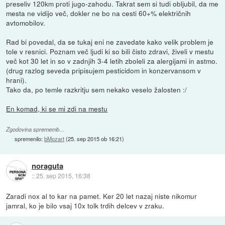
preseliv 120km proti jugo-zahodu. Takrat sem si tudi obljubil, da me
mesta ne vidijo več, dokler ne bo na cesti 60+% električnih
avtomobilov.
Rad bi povedal, da se tukaj eni ne zavedate kako velik problem je
tole v resnici. Poznam več ljudi ki so bili čisto zdravi, živeli v mestu
več kot 30 let in so v zadnjih 3-4 letih zboleli za alergijami in astmo.
(drug razlog seveda pripisujem pesticidom in konzervansom v
hrani).
Tako da, po temle razkritju sem nekako veselo žalosten :/
En komad, ki se mi zdi na mestu
Zgodovina sprememb…
spremenilo:
bMozart
(
25. sep 2015 ob 16:21
)
noraguta
::
25. sep 2015, 16:38
Zaradi nox al to kar na pamet. Ker 20 let nazaj niste nikomur
jamral, ko je bilo vsaj 10x tolk trdih delcev v zraku.