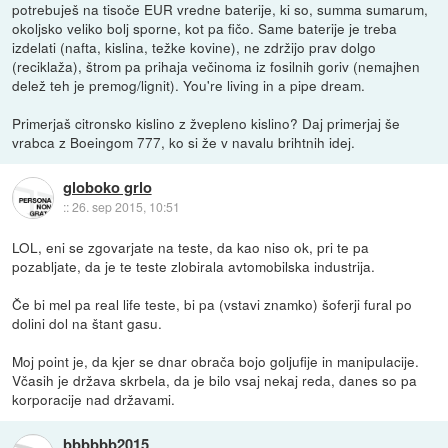
potrebuješ na tisoče EUR vredne baterije, ki so, summa sumarum,
okoljsko veliko bolj sporne, kot pa fičo. Same baterije je treba
izdelati (nafta, kislina, težke kovine), ne zdržijo prav dolgo
(reciklaža), štrom pa prihaja večinoma iz fosilnih goriv (nemajhen
delež teh je premog/lignit). You're living in a pipe dream.
Primerjaš citronsko kislino z žvepleno kislino? Daj primerjaj še
vrabca z Boeingom 777, ko si že v navalu brihtnih idej.
globoko grlo
::
26. sep 2015, 10:51
LOL, eni se zgovarjate na teste, da kao niso ok, pri te pa
pozabljate, da je te teste zlobirala avtomobilska industrija.
Če bi mel pa real life teste, bi pa (vstavi znamko) šoferji fural po
dolini dol na štant gasu.
Moj point je, da kjer se dnar obrača bojo goljufije in manipulacije.
Včasih je država skrbela, da je bilo vsaj nekaj reda, danes so pa
korporacije nad državami.
bbbbbb2015