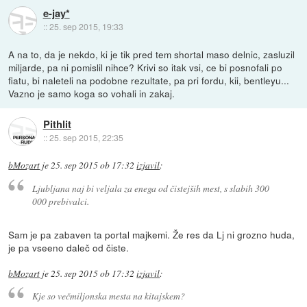
e-jay*
::
25. sep 2015, 19:33
A na to, da je nekdo, ki je tik pred tem shortal maso delnic, zasluzil
miljarde, pa ni pomislil nihce? Krivi so itak vsi, ce bi posnofali po
fiatu, bi naleteli na podobne rezultate, pa pri fordu, kii, bentleyu...
Vazno je samo koga so vohali in zakaj.
Pithlit
::
25. sep 2015, 22:35
bMozart
je
25. sep 2015 ob 17:32
izjavil
:
Ljubljana naj bi veljala za enega od čistejših mest, s slabih 300
000 prebivalci.
Sam je pa zabaven ta portal majkemi. Že res da Lj ni grozno huda,
je pa vseeno daleč od čiste.
bMozart
je
25. sep 2015 ob 17:32
izjavil
:
Kje so večmiljonska mesta na kitajskem?