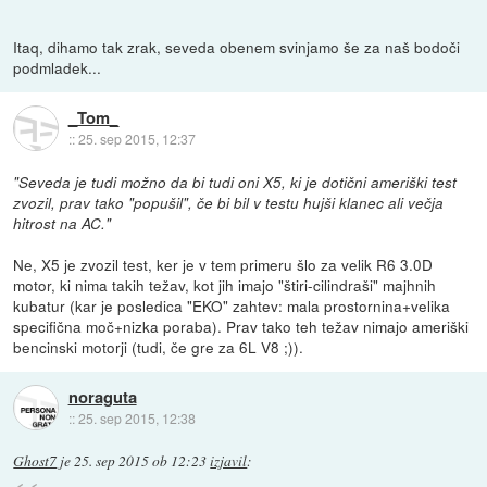
Itaq, dihamo tak zrak, seveda obenem svinjamo še za naš bodoči
podmladek...
_Tom_
::
25. sep 2015, 12:37
"Seveda je tudi možno da bi tudi oni X5, ki je dotični ameriški test
zvozil, prav tako "popušil", če bi bil v testu hujši klanec ali večja
hitrost na AC."
Ne, X5 je zvozil test, ker je v tem primeru šlo za velik R6 3.0D
motor, ki nima takih težav, kot jih imajo "štiri-cilindraši" majhnih
kubatur (kar je posledica "EKO" zahtev: mala prostornina+velika
specifična moč+nizka poraba). Prav tako teh težav nimajo ameriški
bencinski motorji (tudi, če gre za 6L V8 ;)).
noraguta
::
25. sep 2015, 12:38
Ghost7
je
25. sep 2015 ob 12:23
izjavil
: