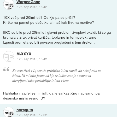
WarpedGone
::
25. sep 2015, 16:42
10X več pred 20imi leti? Od kje pa so prišli?
Kr tko na pamet po občutku al maš kak link na meritve?
IIRC so bile pred 20imi leti glavni problem žveplovi oksidi, ki so ga
bruhala v zrak privat kurišča, toplarne in termoelektrarne.
Izpusti prometa so bili povsem preglašeni s tem drekom.
M-XXXX
::
25. sep 2015, 16:42
Ko sem živel v Lj sem že približno 2 leti sumil, da nekaj zelo ne
štima. Ni mi bilo jasno od kje se lahko stanje z astmo in
alergijami tako poslabšuje iz leta v leto.
Hahhaha najprej sem mislil, da je sarkastično napisano, pa
dejansko misliš resno :D?
noraguta
::
25. sep 2015, 17:02