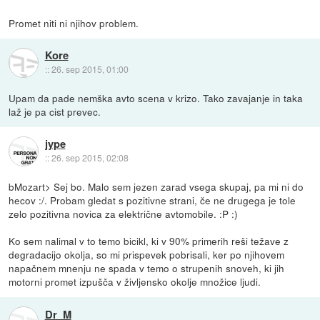
Promet niti ni njihov problem.
Kore
::
26. sep 2015, 01:00
Upam da pade nemška avto scena v krizo. Tako zavajanje in taka
laž je pa cist prevec.
jype
::
26. sep 2015, 02:08
bMozart> Sej bo. Malo sem jezen zarad vsega skupaj, pa mi ni do
hecov :/. Probam gledat s pozitivne strani, če ne drugega je tole
zelo pozitivna novica za električne avtomobile. :P :)
Ko sem nalimal v to temo bicikl, ki v 90% primerih reši težave z
degradacijo okolja, so mi prispevek pobrisali, ker po njihovem
napačnem mnenju ne spada v temo o strupenih snoveh, ki jih
motorni promet izpušča v življensko okolje množice ljudi.
Dr_M