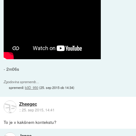
- 2m06s
Zgodovina sprememb…
spremenil:
b3D_950
(
25. sep 2015 ob 14:34
)
Zheegec
::
25. sep 2015, 14:41
To je v kakšnem kontekstu?
Janac