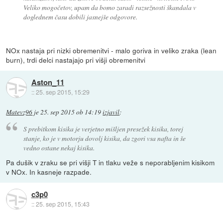
Veliko mogočetov, upam da bomo zaradi razsežnosti škandala v
doglednem času dobili jasnejše odgovore.
NOx nastaja pri nizki obremenitvi - malo goriva in veliko zraka (lean
burn), trdi delci nastajajo pri višji obremenitvi
Aston_11
::
25. sep 2015, 15:29
Matevz96
je
25. sep 2015 ob 14:19
izjavil
:
S prebitkom kisika je verjetno mišljen presežek kisika, torej
stanje, ko je v motorju dovolj kisika, da zgori vsa nafta in še
vedno ostane nekaj kisika.
Pa dušik v zraku se pri višji T in tlaku veže s neporabljenim kisikom
v NOx. In kasneje razpade.
c3p0
::
25. sep 2015, 15:43