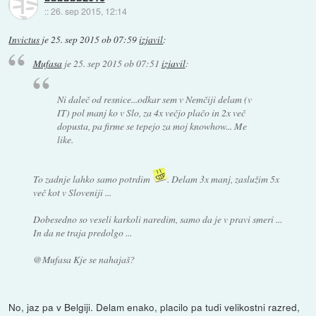
::
26. sep 2015, 12:14
Invictus
je
25. sep 2015 ob 07:59
izjavil
:
Mufasa
je
25. sep 2015 ob 07:51
izjavil
:
Ni daleč od resnice...odkar sem v Nemčiji delam (v
IT) pol manj ko v Slo, za 4x večjo plačo in 2x več
dopusta, pa firme se tepejo za moj knowhow... Me
like.
To zadnje lahko samo potrdim
. Delam 3x manj, zaslužim 5x
več kot v Sloveniji ...
Dobesedno so veseli karkoli naredim, samo da je v pravi smeri ...
In da ne traja predolgo ...
@Mufasa Kje se nahajaš?
No, jaz pa v Belgiji. Delam enako, placilo pa tudi velikostni razred,