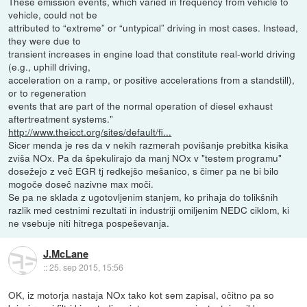
These emission events, which varied in frequency from vehicle to
vehicle, could not be
attributed to “extreme” or “untypical” driving in most cases. Instead,
they were due to
transient increases in engine load that constitute real-world driving
(e.g., uphill driving,
acceleration on a ramp, or positive accelerations from a standstill),
or to regeneration
events that are part of the normal operation of diesel exhaust
aftertreatment systems."
http://www.theicct.org/sites/default/fi...
Sicer menda je res da v nekih razmerah povišanje prebitka kisika
zviša NOx. Pa da špekulirajo da manj NOx v "testem programu"
dosežejo z več EGR tj redkejšo mešanico, s čimer pa ne bi bilo
mogoče doseč nazivne max moči.
Se pa ne sklada z ugotovljenim stanjem, ko prihaja do tolikšnih
razlik med cestnimi rezultati in industriji omiljenim NEDC ciklom, ki
ne vsebuje niti hitrega pospeševanja.
J.McLane
::
25. sep 2015, 15:56
OK, iz motorja nastaja NOx tako kot sem zapisal, očitno pa so