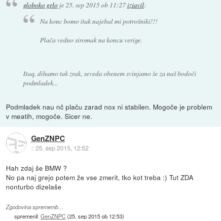
globoko grlo
je
25. sep 2015 ob 11:27
izjavil
:
Na konc bomo itak najebal mi potrošniki!!!
Plača vedno siromak na koncu verige.
Itaq, dihamo tak zrak, seveda obenem svinjamo še za naš bodoči
podmladek...
Podmladek nau nč plaču zarad nox ni stabilen. Mogoče je problem
v meatih, mogoče. Sicer ne.
GenZNPC
::
25. sep 2015, 12:52
Hah zdaj še BMW ?
No pa naj grejo potem že vse zmerit, tko kot treba :) Tut ZDA
nonturbo dizelaše
Zgodovina sprememb…
spremenil:
GenZNPC
(
25. sep 2015 ob 12:53
)