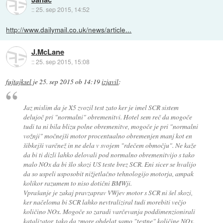
::
25. sep 2015, 14:52
http://www.dailymail.co.uk/news/article...
J.McLane
::
25. sep 2015, 15:08
fujtajksel
je
25. sep 2015 ob 14:19
izjavil
:
Jaz mislim da je X5 zvozil test zato ker je imel SCR sistem
delujoč pri "normalni" obremenitvi. Hotel sem reč da mogoče
tudi ta ni bila blizu polne obremenitve, mogoče je pri "normalni
vožnji" močnejši motor procentualno obremenjen manj kot en
šibkejši varčnež in ne dela v svojem "rdečem območju". Ne kaže
da bi ti dizli lahko delovali pod normalno obremenitvijo s tako
malo NOx da bi šlo skozi US teste brez SCR. Eni sicer se hvalijo
da so uspeli usposobit nižjetlačno tehnologijo motorja, ampak
kolikor razumem to niso dotični BMWji.
Vprašanje je zakaj pravzaprav VWjev motor s SCR ni šel skozi,
ker načeloma bi SCR lahko nevtraliziral tudi morebiti večjo
količino NOx. Mogoče so zaradi varčevanja poddimenzionirali
katalizator, tako da zmore obdelat samo "testne" količine NOx.