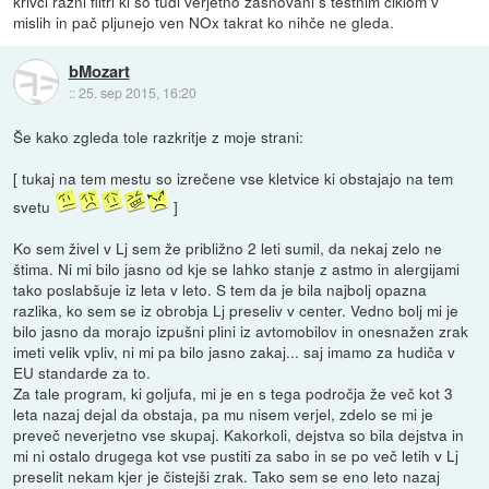
krivci razni filtri ki so tudi verjetno zasnovani s testnim ciklom v
mislih in pač pljunejo ven NOx takrat ko nihče ne gleda.
bMozart
::
25. sep 2015, 16:20
Še kako zgleda tole razkritje z moje strani:
[ tukaj na tem mestu so izrečene vse kletvice ki obstajajo na tem
svetu
]
Ko sem živel v Lj sem že približno 2 leti sumil, da nekaj zelo ne
štima. Ni mi bilo jasno od kje se lahko stanje z astmo in alergijami
tako poslabšuje iz leta v leto. S tem da je bila najbolj opazna
razlika, ko sem se iz obrobja Lj preseliv v center. Vedno bolj mi je
bilo jasno da morajo izpušni plini iz avtomobilov in onesnažen zrak
imeti velik vpliv, ni mi pa bilo jasno zakaj... saj imamo za hudiča v
EU standarde za to.
Za tale program, ki goljufa, mi je en s tega področja že več kot 3
leta nazaj dejal da obstaja, pa mu nisem verjel, zdelo se mi je
preveč neverjetno vse skupaj. Kakorkoli, dejstva so bila dejstva in
mi ni ostalo drugega kot vse pustiti za sabo in se po več letih v Lj
preselit nekam kjer je čistejši zrak. Tako sem se eno leto nazaj