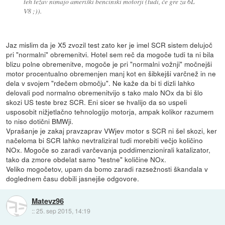
teh težav nimajo ameriški bencinski motorji (tudi, če gre za 6L
V8 ;)).
Jaz mislim da je X5 zvozil test zato ker je imel SCR sistem delujoč
pri "normalni" obremenitvi. Hotel sem reč da mogoče tudi ta ni bila
blizu polne obremenitve, mogoče je pri "normalni vožnji" močnejši
motor procentualno obremenjen manj kot en šibkejši varčnež in ne
dela v svojem "rdečem območju". Ne kaže da bi ti dizli lahko
delovali pod normalno obremenitvijo s tako malo NOx da bi šlo
skozi US teste brez SCR. Eni sicer se hvalijo da so uspeli
usposobit nižjetlačno tehnologijo motorja, ampak kolikor razumem
to niso dotični BMWji.
Vprašanje je zakaj pravzaprav VWjev motor s SCR ni šel skozi, ker
načeloma bi SCR lahko nevtraliziral tudi morebiti večjo količino
NOx. Mogoče so zaradi varčevanja poddimenzionirali katalizator,
tako da zmore obdelat samo "testne" količine NOx.
Veliko mogočetov, upam da bomo zaradi razsežnosti škandala v
doglednem času dobili jasnejše odgovore.
Matevz96
::
25. sep 2015, 14:19