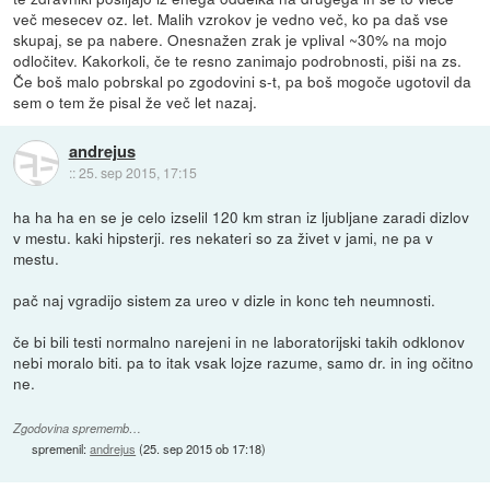
več mesecev oz. let. Malih vzrokov je vedno več, ko pa daš vse
skupaj, se pa nabere. Onesnažen zrak je vplival ~30% na mojo
odločitev. Kakorkoli, če te resno zanimajo podrobnosti, piši na zs.
Če boš malo pobrskal po zgodovini s-t, pa boš mogoče ugotovil da
sem o tem že pisal že več let nazaj.
andrejus
::
25. sep 2015, 17:15
ha ha ha en se je celo izselil 120 km stran iz ljubljane zaradi dizlov
v mestu. kaki hipsterji. res nekateri so za živet v jami, ne pa v
mestu.
pač naj vgradijo sistem za ureo v dizle in konc teh neumnosti.
če bi bili testi normalno narejeni in ne laboratorijski takih odklonov
nebi moralo biti. pa to itak vsak lojze razume, samo dr. in ing očitno
ne.
Zgodovina sprememb…
spremenil:
andrejus
(
25. sep 2015 ob 17:18
)