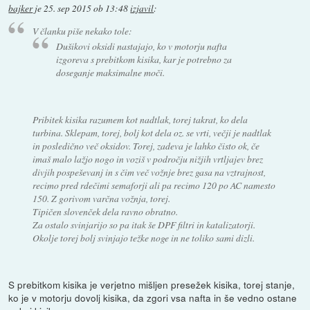
bajker
je
25. sep 2015 ob 13:48
izjavil
:
V članku piše nekako tole:
Dušikovi oksidi nastajajo, ko v motorju nafta
izgoreva s prebitkom kisika, kar je potrebno za
doseganje maksimalne moči.
Pribitek kisika razumem kot nadtlak, torej takrat, ko dela
turbina. Sklepam, torej, bolj kot dela oz. se vrti, večji je nadtlak
in posledično več oksidov. Torej, zadeva je lahko čisto ok, če
imaš malo lažjo nogo in voziš v področju nižjih vrtljajev brez
divjih pospeševanj in s čim več vožnje brez gasa na vztrajnost,
recimo pred rdečimi semaforji ali pa recimo 120 po AC namesto
150. Z gorivom varčna vožnja, torej.
Tipičen slovenček dela ravno obratno.
Za ostalo svinjarijo so pa itak še DPF filtri in katalizatorji.
Okolje torej bolj svinjajo težke noge in ne toliko sami dizli.
S prebitkom kisika je verjetno mišljen presežek kisika, torej stanje,
ko je v motorju dovolj kisika, da zgori vsa nafta in še vedno ostane