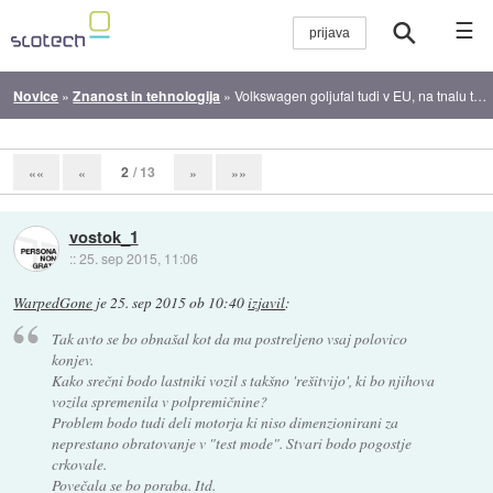
☰
Novice
»
Znanost in tehnologija
»
Volkswagen goljufal tudi v EU, na tnalu tudi BMW
2
/ 13
««
«
»
»»
vostok_1
::
25. sep 2015, 11:06
WarpedGone
je
25. sep 2015 ob 10:40
izjavil
:
Tak avto se bo obnašal kot da ma postreljeno vsaj polovico
konjev.
Kako srečni bodo lastniki vozil s takšno 'rešitvijo', ki bo njihova
vozila spremenila v polpremičnine?
Problem bodo tudi deli motorja ki niso dimenzionirani za
neprestano obratovanje v "test mode". Stvari bodo pogostje
crkovale.
Povečala se bo poraba. Itd.