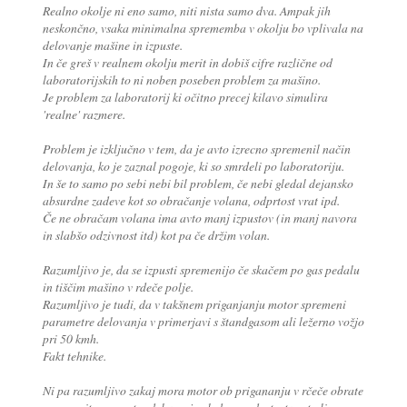
Realno okolje ni eno samo, niti nista samo dva. Ampak jih
neskončno, vsaka minimalna sprememba v okolju bo vplivala na
delovanje mašine in izpuste.
In če greš v realnem okolju merit in dobiš cifre različne od
laboratorijskih to ni noben poseben problem za mašino.
Je problem za laboratorij ki očitno precej kilavo simulira
'realne' razmere.
Problem je izključno v tem, da je avto izrecno spremenil način
delovanja, ko je zaznal pogoje, ki so smrdeli po laboratoriju.
In še to samo po sebi nebi bil problem, če nebi gledal dejansko
absurdne zadeve kot so obračanje volana, odprtost vrat ipd.
Če ne obračam volana ima avto manj izpustov (in manj navora
in slabšo odzivnost itd) kot pa če držim volan.
Razumljivo je, da se izpusti spremenijo če skačem po gas pedalu
in tiščim mašino v rdeče polje.
Razumljivo je tudi, da v takšnem priganjanju motor spremeni
parametre delovanja v primerjavi s štandgasom ali ležerno vožjo
pri 50 kmh.
Fakt tehnike.
Ni pa razumljivo zakaj mora motor ob prigananju v rčeče obrate