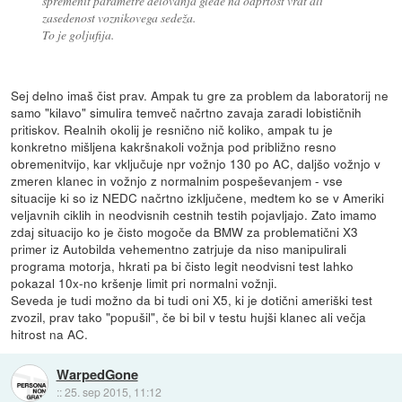
spremenit parametre delovanja glede na odprtost vrat ali
zasedenost voznikovega sedeža.
To je goljufija.
Sej delno imaš čist prav. Ampak tu gre za problem da laboratorij ne
samo "kilavo" simulira temveč načrtno zavaja zaradi lobističnih
pritiskov. Realnih okolij je resnično nič koliko, ampak tu je
konkretno mišljena kakršnakoli vožnja pod približno resno
obremenitvijo, kar vključuje npr vožnjo 130 po AC, daljšo vožnjo v
zmeren klanec in vožnjo z normalnim pospeševanjem - vse
situacije ki so iz NEDC načrtno izključene, medtem ko se v Ameriki
veljavnih ciklih in neodvisnih cestnih testih pojavljajo. Zato imamo
zdaj situacijo ko je čisto mogoče da BMW za problematični X3
primer iz Autobilda vehementno zatrjuje da niso manipulirali
programa motorja, hkrati pa bi čisto legit neodvisni test lahko
pokazal 10x-no kršenje limit pri normalni vožnji.
Seveda je tudi možno da bi tudi oni X5, ki je dotični ameriški test
zvozil, prav tako "popušil", če bi bil v testu hujši klanec ali večja
hitrost na AC.
WarpedGone
::
25. sep 2015, 11:12