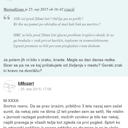
WarpedGone
je
25. sep 2015 ob 16:42
izjavil
:
10X več pred 20imi leti? Od kje pa so prišli?
Kr tko na pamet po občutku al maš kak link na meritve?
IIRC so bile pred 20imi leti glavni problem žveplovi oksidi, ki so
ga bruhala v zrak privat kurišča, toplarne in termoelektrarne.
Izpusti prometa so bili povsem preglašeni s tem drekom.
Ja potem jih ni bilo v zraku, knede. Megle so dan danes redke.
Sicer se pa ne ve kaj pričakujete od življenja v mestu? Gorski zrak
in kravo na dvorišču?
bMozart
::
25. sep 2015, 17:06
M-XXXX:
Smrtno resno. Da se prav izrazim, približno 3 leta nazaj sem začel
sumit, da nekaj zelo ne štima (2 leti preden sem se selil). Ne mislim
v javnosti razlagat podrobnosti, možnih vzrokov je bilo kar nekaj,
najdit pravega je včasih težje kot zgleda na prvi pogled. Sploh ko
te zdravniki pošiljajo iz enega oddelka na drugega in se to vleče