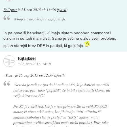
Bellzmet
je
25. sep 2015 ob 13:56
izjavil
:
@bajker: ne, okolje svinjajo dizli.
In pa novejši bencinarji, ki imajo sistem podoben commonrail
dizlom in so tudi manj čisti. Samo je večina dizlov večji problem,
sploh starejši brez DPF in pa tisti, ki goljufajo
fujtajksel
::
25. sep 2015, 14:19
_Tom_
je
25. sep 2015 ob 12:37
izjavil
:
"Seveda je tudi možno da bi tudi oni X5, ki je dotični ameriški
test zvozil, prav tako "popušil", če bi bil v testu hujši klanec ali
večja hitrost na AC."
Ne, X5 je zvozil test, ker je v tem primeru šlo za velik R6 3.0D
motor, ki nima takih težav, kot jih imajo "štiri-cilindraši"
majhnih kubatur (kar je posledica "EKO" zahtev: mala
prostornina+velika specifična moč+nizka poraba). Prav tako