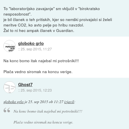
To "laboratorijsko zavajanje" sm vključil v "birokratsko
nesposobnost".
je bil članek o teh pritiskih, kjer so nemški proivajalci si želeli
meritve CO2, ko avto pelje po hribu navzdol.
Žal to ni hec ampak članek v Guardian.
globoko grlo
::
25. sep 2015, 11:27
Na konc bomo itak najebal mi potrošniki!!!
Plača vedno siromak na koncu verige.
Ghost7
::
25. sep 2015, 12:23
globoko grlo
je
25. sep 2015 ob 11:27
izjavil
:
Na konc bomo itak najebal mi potrošniki!!!
Plača vedno siromak na koncu verige.