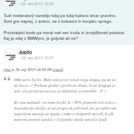
::
26. sep 2015, 02:28
Tudi moderatorji naredijo kdaj pa kdaj kaksno stvar pravilno.
Svet gre naprej, z avtom, ne s kolesom in konjsko vprego.
Proizvajalci bodo pa moral mal vec truda in iznajdljivosti pokazat.
Kaj je zdej z BMWjom, je goljufal ali ne?
Jupito
::
26. sep 2015, 03:37
jype
je
26. sep 2015 ob 02:08
izjavil
:
bMozart> Sej bo. Malo sem jezen zarad vsega skupaj, pa mi ni
do hecov :/. Probam gledat s pozitivne strani, če ne drugega je
tole zelo pozitivna novica za električne avtomobile. :P :)
Ko sem nalimal v to temo bicikl, ki v 90% primerih reši težave z
degradacijo okolja, so mi prispevek pobrisali, ker po njihovem
napačnem mnenju ne spada v temo o strupenih snoveh, ki jih
motorni promet izpušča v življensko okolje množice ljudi.