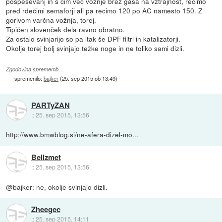
pospeševanj in s čim več vožnje brez gasa na vztrajnost, recimo
pred rdečimi semaforji ali pa recimo 120 po AC namesto 150. Z
gorivom varčna vožnja, torej.
Tipičen slovenček dela ravno obratno.
Za ostalo svinjarijo so pa itak še DPF filtri in katalizatorji.
Okolje torej bolj svinjajo težke noge in ne toliko sami dizli.
Zgodovina sprememb…
spremenilo:
bajker
(
25. sep 2015 ob 13:49
)
PARTyZAN
::
25. sep 2015, 13:56
http://www.bmwblog.si/ne-afera-dizel-mo...
Bellzmet
::
25. sep 2015, 13:56
@bajker: ne, okolje svinjajo dizli.
Zheegec
::
25. sep 2015, 14:11