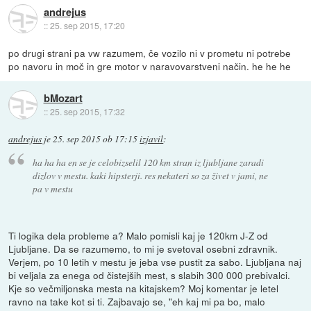
andrejus
::
25. sep 2015, 17:20
po drugi strani pa vw razumem, če vozilo ni v prometu ni potrebe
po navoru in moč in gre motor v naravovarstveni način. he he he
bMozart
::
25. sep 2015, 17:32
andrejus
je
25. sep 2015 ob 17:15
izjavil
:
ha ha ha en se je celobizselil 120 km stran iz ljubljane zaradi
dizlov v mestu. kaki hipsterji. res nekateri so za živet v jami, ne
pa v mestu
Ti logika dela probleme a? Malo pomisli kaj je 120km J-Z od
Ljubljane. Da se razumemo, to mi je svetoval osebni zdravnik.
Verjem, po 10 letih v mestu je jeba vse pustit za sabo. Ljubljana naj
bi veljala za enega od čistejših mest, s slabih 300 000 prebivalci.
Kje so večmiljonska mesta na kitajskem? Moj komentar je letel
ravno na take kot si ti. Zajbavajo se, "eh kaj mi pa bo, malo