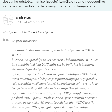
desetinko odstotka manjše izpuste) izmišljajo realno nedosegljive
zahteve - kot so bile tiszte o ravnih bananah in kumaricah?
andrejus
::
11. okt 2015, 13:17
pirat
je
10. okt 2015 ob 22:05
izjavil
:
Če prav razumem:
a) obstajata dva standarda oz. vrsti testov izpuhov: NEDC in
WLTC;
b) NEDC se uporablja že ves čas (test v laboratoriju), WLTC se
bo uporabljal od leta 2017 dalje (in bo bolje kot laboratorij
simuliral dejanske izpuste na cesti);
c) vsi proizvajalci diesel vozil so opravili obstoječi NEDC test,
razen Volkswagna. Slednji se je v pretiravanju po nižji porabi /
višji specifični moči moral zateči k posebnemu software-u, ki je
tekom testa prilagodil delovanje motorja (kar ni odrazilo
dejanskih izpustov v real-life). Torej - VW je goljufal da si je
prislužil NEDC pass... Ostali so NEDC pass prislužili pošteno;
d) razni pametnjakoviči gredo že sedaj izvajat WLTC test (ki
stopi v veljavo 2017) in ugotavljajo, da trenutne mašine
(oziroma celo specifikacije preteklih let) na tem testu padejo ->