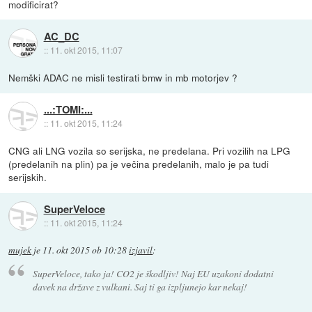
modificirat?
AC_DC
::
11. okt 2015, 11:07
Nemški ADAC ne misli testirati bmw in mb motorjev ?
...:TOMI:...
::
11. okt 2015, 11:24
CNG ali LNG vozila so serijska, ne predelana. Pri vozilih na LPG
(predelanih na plin) pa je večina predelanih, malo je pa tudi
serijskih.
SuperVeloce
::
11. okt 2015, 11:24
mujek
je
11. okt 2015 ob 10:28
izjavil
:
SuperVeloce, tako ja! CO2 je škodljiv! Naj EU uzakoni dodatni
davek na države z vulkani. Saj ti ga izpljunejo kar nekaj!