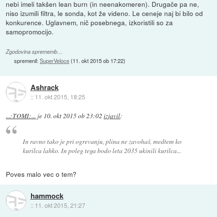
nebi imeli takšen lean burn (in neenakomeren). Drugače pa ne,
niso izumili filtra, le sonda, kot že videno. Le ceneje naj bi bilo od
konkurence. Uglavnem, nič posebnega, izkoristili so za
samopromocijo.
Zgodovina sprememb…
spremenil:
SuperVeloce
(
11. okt 2015 ob 17:22
)
Ashrack
::
11. okt 2015, 18:25
...:TOMI:...
je
10. okt 2015 ob 23:02
izjavil
:
In ravno tako je pri ogrevanju, plina ne zavohaš, medtem ko
kurilca lahko. In poleg tega bodo leta 2035 ukinili kurilca...
Poves malo vec o tem?
hammock
::
11. okt 2015, 21:27