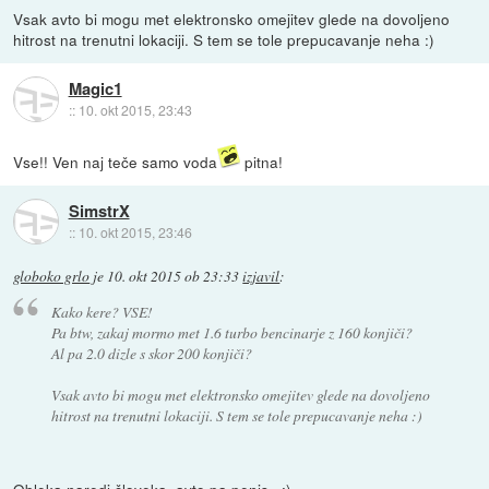
Vsak avto bi mogu met elektronsko omejitev glede na dovoljeno
hitrost na trenutni lokaciji. S tem se tole prepucavanje neha :)
Magic1
::
10. okt 2015, 23:43
Vse!! Ven naj teče samo voda
pitna!
SimstrX
::
10. okt 2015, 23:46
globoko grlo
je
10. okt 2015 ob 23:33
izjavil
:
Kako kere? VSE!
Pa btw, zakaj mormo met 1.6 turbo bencinarje z 160 konjiči?
Al pa 2.0 dizle s skor 200 konjiči?
Vsak avto bi mogu met elektronsko omejitev glede na dovoljeno
hitrost na trenutni lokaciji. S tem se tole prepucavanje neha :)