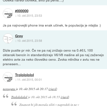
Obleka naredi človeka, avto pa penis...;)
#000000
::
10. okt 2015, 23:53
Ja pa najnovejši phone ima enak učinek, le populacija je mlajša :)
Grey
::
10. okt 2015, 23:58
Dizle pustte pr mir. Če ne pa naj znižajo ceno na 0.4€/L 100
oktanski bencin in standardizirajo V6/V8 mašine ali pa naj zaženejo
elektro avte za neko človeško ceno. Zvoka mlinčka v avtu res ne
prenesem...
Trololololol
::
11. okt 2015, 00:01
noraguta
je
10. okt 2015 ob 20:17
izjavil
:
Trololololol
je
10. okt 2015 ob 18:55
izjavil
:
Znanost bi jih morala siliti v napredek in ne v