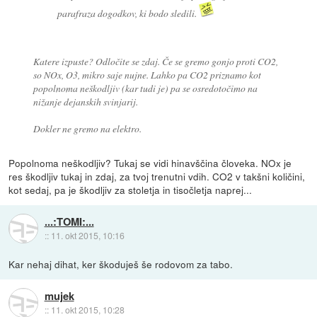
parafraza dogodkov, ki bodo sledili.
Katere izpuste? Odločite se zdaj. Če se gremo gonjo proti CO2,
so NOx, O3, mikro saje nujne. Lahko pa CO2 priznamo kot
popolnoma neškodljiv (kar tudi je) pa se osredotočimo na
nižanje dejanskih svinjarij.
Dokler ne gremo na elektro.
Popolnoma neškodljiv? Tukaj se vidi hinavščina človeka. NOx je
res škodljiv tukaj in zdaj, za tvoj trenutni vdih. CO2 v takšni količini,
kot sedaj, pa je škodljiv za stoletja in tisočletja naprej...
...:TOMI:...
::
11. okt 2015, 10:16
Kar nehaj dihat, ker škoduješ še rodovom za tabo.
mujek
::
11. okt 2015, 10:28