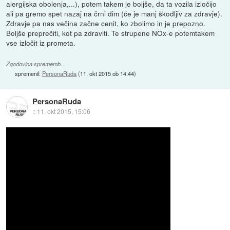
alergijska obolenja,...), potem takem je boljše, da ta vozila izločijo
ali pa gremo spet nazaj na črni dim (če je manj škodljiv za zdravje).
Zdravje pa nas večina začne cenit, ko zbolimo in je prepozno.
Boljše preprečiti, kot pa zdraviti. Te strupene NOx-e potemtakem
vse izločit iz prometa.
Zgodovina sprememb…
spremenil:
PersonaRuda
(
11. okt 2015 ob 14:44
)
PersonaRuda
::
11. okt 2015, 15:06