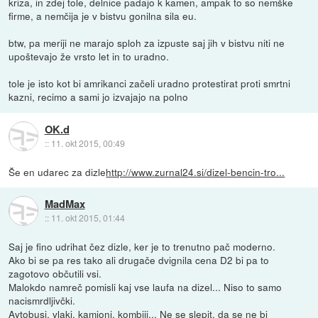
kriza, in zdej tole, delnice padajo k kamen, ampak to so nemške
firme, a nemčija je v bistvu gonilna sila eu.
btw, pa meriji ne marajo sploh za izpuste saj jih v bistvu niti ne
upoštevajo že vrsto let in to uradno.
tole je isto kot bi amrikanci začeli uradno protestirat proti smrtni
kazni, recimo a sami jo izvajajo na polno
OK.d
::
11. okt 2015, 00:49
Še en udarec za dizle
http://www.zurnal24.si/dizel-bencin-tro...
MadMax
::
11. okt 2015, 01:44
Saj je fino udrihat čez dizle, ker je to trenutno pač moderno.
Ako bi se pa res tako ali drugače dvignila cena D2 bi pa to
zagotovo občutili vsi.
Malokdo namreč pomisli kaj vse laufa na dizel... Niso to samo
nacismrdljivčki.
Avtobusi, vlaki, kamioni, kombiji... Ne se slepit, da se ne bi