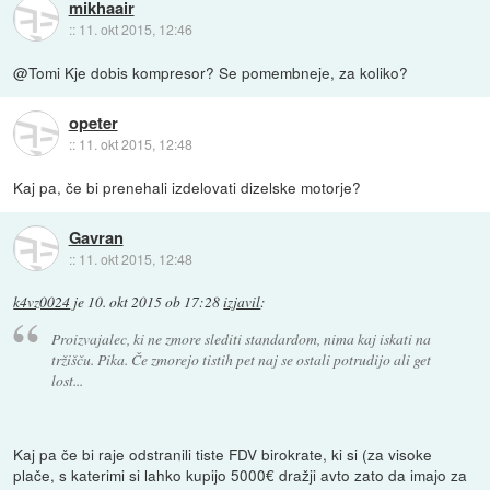
mikhaair
::
11. okt 2015, 12:46
@Tomi Kje dobis kompresor? Se pomembneje, za koliko?
opeter
::
11. okt 2015, 12:48
Kaj pa, če bi prenehali izdelovati dizelske motorje?
Gavran
::
11. okt 2015, 12:48
k4vz0024
je
10. okt 2015 ob 17:28
izjavil
:
Proizvajalec, ki ne zmore slediti standardom, nima kaj iskati na
tržišču. Pika. Če zmorejo tistih pet naj se ostali potrudijo ali get
lost...
Kaj pa če bi raje odstranili tiste FDV birokrate, ki si (za visoke
plače, s katerimi si lahko kupijo 5000€ dražji avto zato da imajo za