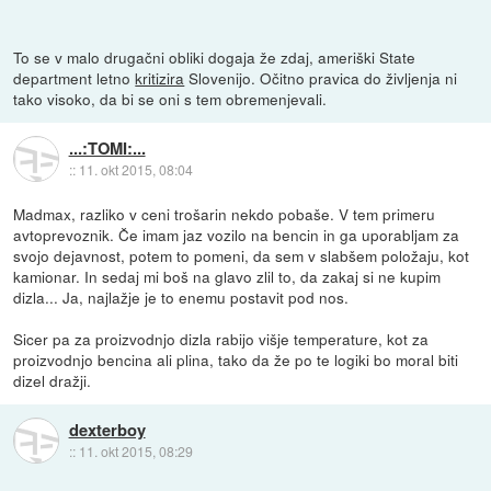
To se v malo drugačni obliki dogaja že zdaj, ameriški State
department letno
kritizira
Slovenijo. Očitno pravica do življenja ni
tako visoko, da bi se oni s tem obremenjevali.
...:TOMI:...
::
11. okt 2015, 08:04
Madmax, razliko v ceni trošarin nekdo pobaše. V tem primeru
avtoprevoznik. Če imam jaz vozilo na bencin in ga uporabljam za
svojo dejavnost, potem to pomeni, da sem v slabšem položaju, kot
kamionar. In sedaj mi boš na glavo zlil to, da zakaj si ne kupim
dizla... Ja, najlažje je to enemu postavit pod nos.
Sicer pa za proizvodnjo dizla rabijo višje temperature, kot za
proizvodnjo bencina ali plina, tako da že po te logiki bo moral biti
dizel dražji.
dexterboy
::
11. okt 2015, 08:29