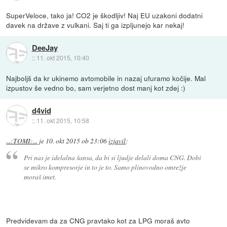
SuperVeloce, tako ja! CO2 je škodljiv! Naj EU uzakoni dodatni
davek na države z vulkani. Saj ti ga izpljunejo kar nekaj!
DeeJay
::
11. okt 2015, 10:40
Najboljš da kr ukinemo avtomobile in nazaj ufuramo kočije. Mal
izpustov še vedno bo, sam verjetno dost manj kot zdej :)
d4vid
::
11. okt 2015, 10:58
...:TOMI:...
je
10. okt 2015 ob 23:06
izjavil
:
Pri nas je idelalna šansa, da bi si ljudje delali doma CNG. Dobi
se mikro kompresorje in to je to. Samo plinovodno omrežje
moraš imet.
Predvidevam da za CNG pravtako kot za LPG moraš avto