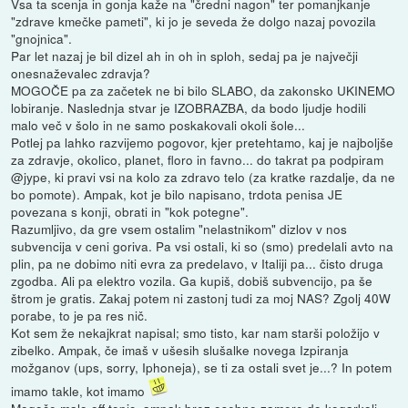
Vsa ta scenja in gonja kaže na "čredni nagon" ter pomanjkanje
"zdrave kmečke pameti", ki jo je seveda že dolgo nazaj povozila
"gnojnica".
Par let nazaj je bil dizel ah in oh in sploh, sedaj pa je največji
onesnaževalec zdravja?
MOGOČE pa za začetek ne bi bilo SLABO, da zakonsko UKINEMO
lobiranje. Naslednja stvar je IZOBRAZBA, da bodo ljudje hodili
malo več v šolo in ne samo poskakovali okoli šole...
Potlej pa lahko razvijemo pogovor, kjer pretehtamo, kaj je najboljše
za zdravje, okolico, planet, floro in favno... do takrat pa podpiram
@jype, ki pravi vsi na kolo za zdravo telo (za kratke razdalje, da ne
bo pomote). Ampak, kot je bilo napisano, trdota penisa JE
povezana s konji, obrati in "kok potegne".
Razumljivo, da gre vsem ostalim "nelastnikom" dizlov v nos
subvencija v ceni goriva. Pa vsi ostali, ki so (smo) predelali avto na
plin, pa ne dobimo niti evra za predelavo, v Italiji pa... čisto druga
zgodba. Ali pa elektro vozila. Ga kupiš, dobiš subvencijo, pa še
štrom je gratis. Zakaj potem ni zastonj tudi za moj NAS? Zgolj 40W
porabe, to je pa res nič.
Kot sem že nekajkrat napisal; smo tisto, kar nam starši položijo v
zibelko. Ampak, če imaš v ušesih slušalke novega Izpiranja
možganov (ups, sorry, Iphoneja), se ti za ostali svet je...? In potem
imamo takle, kot imamo
Mogoče malo off topic, ampak brez osebne zamere do kogarkoli.