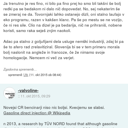
Ja trenutno je res fino, ni bilo pa fino prej ko smo bli takšni še bolj
redki pa se bedakom ni dalo nič dopovedat. No, sej nekaterim še
se zmeraj ne da. Tovornjaki lahko ostanejo dizli, oni stalno laufajo v
eko programu, razen v kakšen klanc. Pa še po mestu se ne vozijo,
če ni res sile. Clio na dizel je pa bedarija, nič ne prihraniš, nobene
koristi, samo raka seješ znjim naokoli.
Adac pa stalno z goljufijami dela usluge nemški industriji, zdaj bi pa
še to afero rad zrelavitiziral. Slovenija bi se v tem primeru morala
bolj naslonit na angleže in francoze, če že nimamo svoje
homologacije. Nemcem ni več za verjet.
Zgodovina sprememb…
spremenil:
Utk
(
11. okt 2015 ob 08:44
)
-valvoline-
::
11. okt 2015, 09:29
Novejsi CR bencinarji niso nic boljsi. Kvecjemu se slabsi.
Gasoline direct injection @ Wikipedia
n 2013, a research by TÜV NORD found that although gasoline