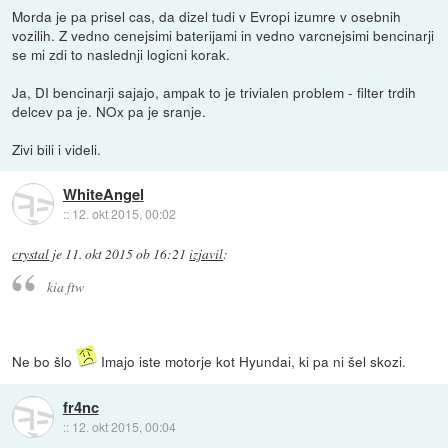
Morda je pa prisel cas, da dizel tudi v Evropi izumre v osebnih
vozilih. Z vedno cenejsimi baterijami in vedno varcnejsimi bencinarji
se mi zdi to naslednji logicni korak.
Ja, DI bencinarji sajajo, ampak to je trivialen problem - filter trdih
delcev pa je. NOx pa je sranje.
Zivi bili i videli.
WhiteAngel
::
12. okt 2015, 00:02
crystal
je
11. okt 2015 ob 16:21
izjavil
:
kia ftw
Ne bo šlo
Imajo iste motorje kot Hyundai, ki pa ni šel skozi.
fr4nc
::
12. okt 2015, 00:04