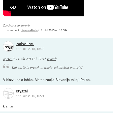
Zgodovina sprememb…
spremenil:
PersonaRuda
(
11. okt 2015 ob 15:08
)
-valvoline-
::
11. okt 2015, 15:39
opeter
je
11. okt 2015 ob 12:48
izjavil
:
Kaj pa, če bi prenehali izdelovati dizelske motorje?
V bistvu zelo lahko. Metanizacija Slovenije takoj. Pa bo.
crystal
::
11. okt 2015, 16:21
kia ftw