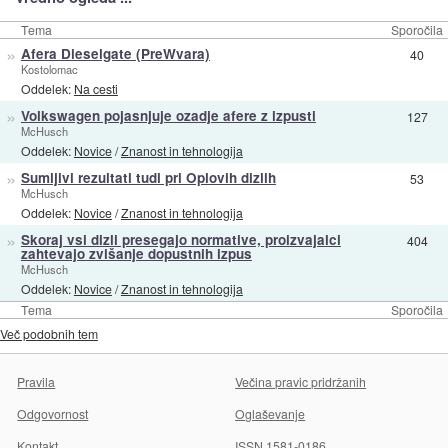
Tema
Sporočila
»
Afera Dieselgate (PreWvara)
40
Kostolomac
Oddelek:
Na cesti
»
Volkswagen pojasnjuje ozadje afere z izpusti
127
McHusch
Oddelek:
Novice
/
Znanost in tehnologija
»
Sumljivi rezultati tudi pri Oplovih dizlih
53
McHusch
Oddelek:
Novice
/
Znanost in tehnologija
»
Skoraj vsi dizli presegajo normative, proizvajalci
404
zahtevajo zvišanje dopustnih izpus
McHusch
Oddelek:
Novice
/
Znanost in tehnologija
Tema
Sporočila
Več podobnih tem
Pravila
Večina pravic pridržanih
Odgovornost
Oglaševanje
Kontakt
ISSN 1581-0186