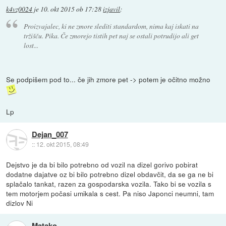
k4vz0024
je
10. okt 2015 ob 17:28
izjavil
:
Proizvajalec, ki ne zmore slediti standardom, nima kaj iskati na
tržišču. Pika. Če zmorejo tistih pet naj se ostali potrudijo ali get
lost...
Se podpišem pod to... če jih zmore pet -> potem je očitno možno
Lp
Dejan_007
::
12. okt 2015, 08:49
Dejstvo je da bi bilo potrebno od vozil na dizel gorivo pobirat
dodatne dajatve oz bi bilo potrebno dizel obdavčit, da se ga ne bi
splačalo tankat, razen za gospodarska vozila. Tako bi se vozila s
tem motorjem počasi umikala s cest. Pa niso Japonci neumni, tam
dizlov Ni
Matako