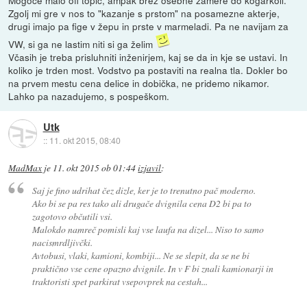
Zgolj mi gre v nos to "kazanje s prstom" na posamezne akterje,
drugi imajo pa fige v žepu in prste v marmeladi. Pa ne navijam za
VW, si ga ne lastim niti si ga želim
Včasih je treba prisluhniti inženirjem, kaj se da in kje se ustavi. In
koliko je trden most. Vodstvo pa postaviti na realna tla. Dokler bo
na prvem mestu cena delice in dobička, ne pridemo nikamor.
Lahko pa nazadujemo, s pospeškom.
Utk
::
11. okt 2015, 08:40
MadMax
je
11. okt 2015 ob 01:44
izjavil
:
Saj je fino udrihat čez dizle, ker je to trenutno pač moderno.
Ako bi se pa res tako ali drugače dvignila cena D2 bi pa to
zagotovo občutili vsi.
Malokdo namreč pomisli kaj vse laufa na dizel... Niso to samo
nacismrdljivčki.
Avtobusi, vlaki, kamioni, kombiji... Ne se slepit, da se ne bi
praktično vse cene opazno dvignile. In v F bi znali kamionarji in
traktoristi spet parkirat vsepovprek na cestah...