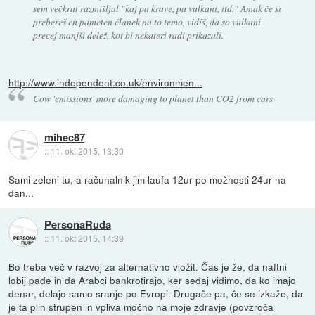
sem večkrat razmišljal "kaj pa krave, pa vulkani, itd." Amak če si
prebereš en pameten članek na to temo, vidiš, da so vulkani
precej manjši delež, kot bi nekateri radi prikazali.
http://www.independent.co.uk/environmen...
Cow 'emissions' more damaging to planet than CO2 from cars
mihec87
::
11. okt 2015, 13:30
Sami zeleni tu, a računalnik jim laufa 12ur po možnosti 24ur na
dan...
PersonaRuda
::
11. okt 2015, 14:39
Bo treba več v razvoj za alternativno vložit. Čas je že, da naftni
lobij pade in da Arabci bankrotirajo, ker sedaj vidimo, da ko imajo
denar, delajo samo sranje po Evropi. Drugače pa, če se izkaže, da
je ta plin strupen in vpliva močno na moje zdravje (povzroča