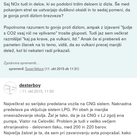
Saj NOx tudi in delce, ki so podobni trdim delcem iz dizla. Še med
pokanjem strel se ustvarjajo dušikovi oksidi in to sedaj pomeni, da
je gonja proti dizlom brezveze?
Popolnoma razumem to gonjo proti dizlom, ampak z izjavami "ljudje
s CO2 vsaj nič ne vplivamo" trosite gluposti. Tudi jaz sem večkrat
razmišljal "kaj pa krave, pa vulkani, itd." Amak če si prebereš en
pameten članek na to temo, vidiš, da so vulkani precej manjši
delež, kot bi nekateri radi prikazali.
Zgodovina sprememb…
spremenil:
SuperVeloce
(
11. okt 2015 ob 11:31
)
dexterboy
::
11. okt 2015, 11:50
Največkrat so serijsko predelana vozila na CNG sistem. Naknadna
predelava pa vključuje sistem LPG. Pri obeh je manjše
onesnaževanje okolja. Žal je tako, da je za CNG v LJ zgolj ena
pumpa, Viator na Celovški. Problem je tudi v veliko večjem
shranjevalno - delovnem tlaku, med 200 in 220 barov.
Največja žalost je ta, da sem pri zavarovanju avta povprašal, kako