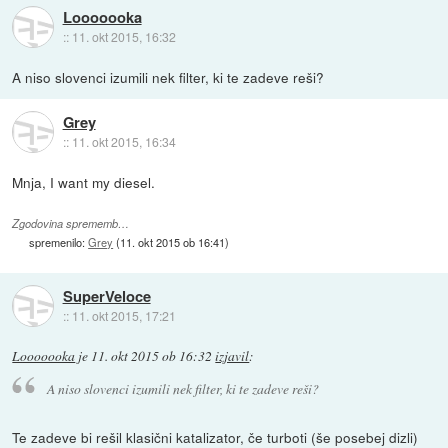
Looooooka
::
11. okt 2015, 16:32
A niso slovenci izumili nek filter, ki te zadeve reši?
Grey
::
11. okt 2015, 16:34
Mnja, I want my diesel.
Zgodovina sprememb…
spremenilo:
Grey
(
11. okt 2015 ob 16:41
)
SuperVeloce
::
11. okt 2015, 17:21
Looooooka
je
11. okt 2015 ob 16:32
izjavil
:
A niso slovenci izumili nek filter, ki te zadeve reši?
Te zadeve bi rešil klasični katalizator, če turboti (še posebej dizli)