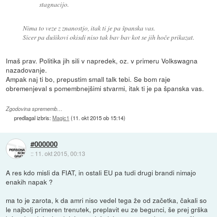
stagnacijo.
Nima to veze z znanostjo, itak ti je pa španska vas.
Sicer pa dušikovi okisdi niso tak bav bav kot se jih hoče prikazat.
Imaš prav. Politika jih sili v napredek, oz. v primeru Volkswagna
nazadovanje.
Ampak naj ti bo, prepustim small talk tebi. Se bom raje
obremenjeval s pomembnejšimi stvarmi, itak ti je pa španska vas.
Zgodovina sprememb…
predlagal izbris:
Magic1
(
11. okt 2015 ob 15:14
)
#000000
::
11. okt 2015, 00:13
A res kdo misli da FIAT, in ostali EU pa tudi drugi brandi nimajo
enakih napak ?
ma to je zarota, k da amri niso vedel tega že od začetka, čakali so
le najbolj primeren trenutek, preplavit eu ze begunci, še prej grška