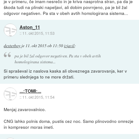
je v primeru, če imam nesrečo in je kriva nasprotna stran, pa da je
škoda tudi na plinski napeljavi, ali dobim povrnjeno, pa je bil žal
odgovor negativen. Pa sta v obeh avtih homologirana sistema...
Aston_11
::
11. okt 2015, 11:53
dexterboy
je
11. okt 2015 ob 11:50
izjavil
:
pa je bil žal odgovor negativen. Pa sta v obeh avtih
homologirana sistema...
Si spraševal iz naslova kaska ali obveznega zavarovanja, ker v
primeru slednjega to ne more držati.
...:TOMI:...
::
11. okt 2015, 11:54
Menjaj zavarovalnico.
CNG lahko polnis doma, pustis cez noc. Samo plinovodno omrezje
in kompresor moras imeti.