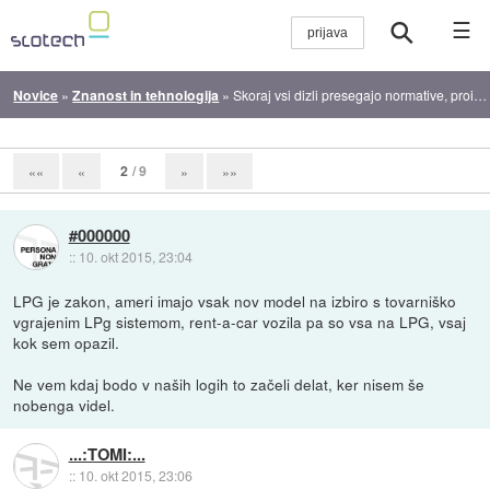
☰
Novice
»
Znanost in tehnologija
»
Skoraj vsi dizli presegajo normative, proizvajalci zahtevajo zvišanje dopustnih izpustov
2
/ 9
««
«
»
»»
#000000
::
10. okt 2015, 23:04
LPG je zakon, ameri imajo vsak nov model na izbiro s tovarniško
vgrajenim LPg sistemom, rent-a-car vozila pa so vsa na LPG, vsaj
kok sem opazil.
Ne vem kdaj bodo v naših logih to začeli delat, ker nisem še
nobenga videl.
...:TOMI:...
::
10. okt 2015, 23:06