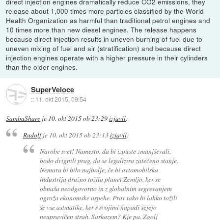
direct injection engines dramatically reduce CO2 emissions, they
release about 1,000 times more particles classified by the World
Health Organization as harmful than traditional petrol engines and
10 times more than new diesel engines. The release happens
because direct injection results in uneven burning of fuel due to
uneven mixing of fuel and air (stratification) and because direct
injection engines operate with a higher pressure in their cylinders
than the older engines.
SuperVeloce
::
11. okt 2015, 09:54
SambaShare
je
10. okt 2015 ob 23:29
izjavil
:
Rudolf
je
10. okt 2015 ob 23:13
izjavil
:
Narobe svet! Namesto, da bi izpuste zmanjševali,
bodo dvignili prag, da se legalizira zatečeno stanje.
Nemara bi bilo najbolje, če bi avtomobilska
industrija družno tožila planet Zemljo, ker se
obnaša neodgovorno in z globalnim segrevanjem
ogroža ekonomske uspehe. Prav tako bi lahko tožili
še vse astmatike, ker s svojimi napadi sejejo
neupravičen strah. Sarkazem? Kje pa. Zgolj