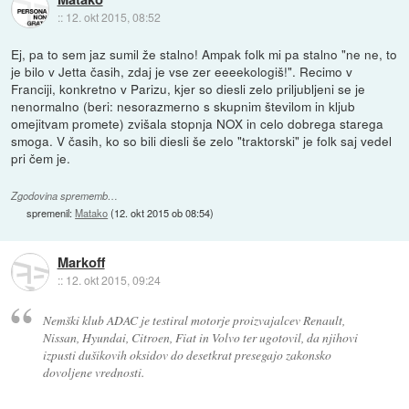
::
12. okt 2015, 08:52
Ej, pa to sem jaz sumil že stalno! Ampak folk mi pa stalno "ne ne, to
je bilo v Jetta časih, zdaj je vse zer eeeekologiš!". Recimo v
Franciji, konkretno v Parizu, kjer so diesli zelo priljubljeni se je
nenormalno (beri: nesorazmerno s skupnim številom in kljub
omejitvam promete) zvišala stopnja NOX in celo dobrega starega
smoga. V časih, ko so bili diesli še zelo "traktorski" je folk saj vedel
pri čem je.
Zgodovina sprememb…
spremenil:
Matako
(
12. okt 2015 ob 08:54
)
Markoff
::
12. okt 2015, 09:24
Nemški klub ADAC je testiral motorje proizvajalcev Renault,
Nissan, Hyundai, Citroen, Fiat in Volvo ter ugotovil, da njihovi
izpusti dušikovih oksidov do desetkrat presegajo zakonsko
dovoljene vrednosti.