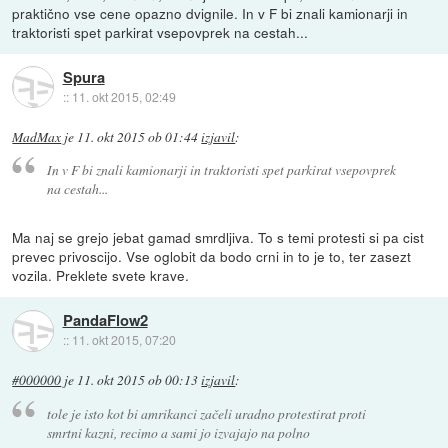
praktično vse cene opazno dvignile. In v F bi znali kamionarji in
traktoristi spet parkirat vsepovprek na cestah...
Spura
::
11. okt 2015, 02:49
MadMax
je
11. okt 2015 ob 01:44
izjavil
:
In v F bi znali kamionarji in traktoristi spet parkirat vsepovprek
na cestah...
Ma naj se grejo jebat gamad smrdljiva. To s temi protesti si pa cist
prevec privoscijo. Vse oglobit da bodo crni in to je to, ter zasezt
vozila. Preklete svete krave.
PandaFlow2
::
11. okt 2015, 07:20
#000000
je
11. okt 2015 ob 00:13
izjavil
:
tole je isto kot bi amrikanci začeli uradno protestirat proti
smrtni kazni, recimo a sami jo izvajajo na polno