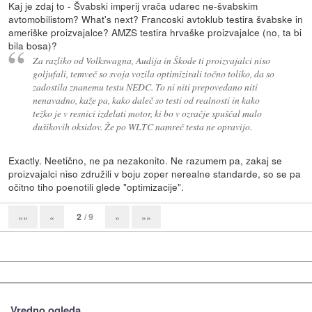
Kaj je zdaj to - Švabski imperij vrača udarec ne-švabskim
avtomobilistom? What's next? Francoski avtoklub testira švabske in
ameriške proizvajalce? AMZS testira hrvaške proizvajalce (no, ta bi
bila bosa)?
Za razliko od Volkswagna, Audija in Škode ti proizvajalci niso
goljufali, temveč so svoja vozila optimizirali točno toliko, da so
zadostila znanemu testu NEDC. To ni niti prepovedano niti
nenavadno, kaže pa, kako daleč so testi od realnosti in kako
težko je v resnici izdelati motor, ki bo v ozračje spuščal malo
dušikovih oksidov. Že po WLTC namreč testa ne opravijo.
Exactly. Neetično, ne pa nezakonito. Ne razumem pa, zakaj se
proizvajalci niso združili v boju zoper nerealne standarde, so se pa
očitno tiho poenotili glede "optimizacije".
2
/ 9
««
«
»
»»
Vredno ogleda ...