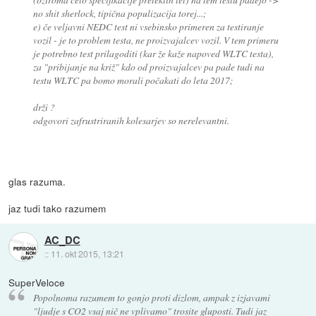
no shit sherlock, tipična populizacija torej...;
e) če veljavni NEDC test ni vsebinsko primeren za testiranje
vozil - je to problem testa, ne proizvajalcev vozil. V tem primeru
je potrebno test prilagoditi (kar že kaže napoved WLTC testa),
za "pribijanje na križ" kdo od proizvajalcev pa pade tudi na
testu WLTC pa bomo morali počakati do leta 2017;
drži ?
odgovori zafrustriranih kolesarjev so nerelevantni.
glas razuma.
jaz tudi tako razumem
AC_DC
::
11. okt 2015, 13:21
SuperVeloce
Popolnoma razumem to gonjo proti dizlom, ampak z izjavami
"ljudje s CO2 vsaj nič ne vplivamo" trosite gluposti. Tudi jaz