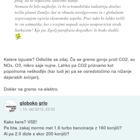
prag, da se legalizira zatečeno stanje.
Nemara bi bilo najbolje, če bi avtomobilska industrija družno
tožila planet Zemljo, ker se obnaša neodgovorno in z globalnim
segrevanjem ogroža ekonomske uspehe. Prav tako bi lahko tožili
še vse astmatike, ker s svojimi napadi sejejo neupravičen strah.
Sarkazem? Kje pa. Zgolj parafraza dogodkov, ki bodo sledili.
Katere izpuste? Odločite se zdaj. Če se gremo gonjo proti CO2, so
NOx, O3, mikro saje nujne. Lahko pa CO2 priznamo kot
popolnoma neškodljiv (kar tudi je) pa se osredotočimo na nižanje
dejanskih svinjarij.
Dokler ne gremo na elektro.
globoko grlo
::
10. okt 2015, 23:33
Kako kere? VSE!
Pa btw, zakaj mormo met 1.6 turbo bencinarje z 160 konjiči?
Al pa 2.0 dizle s skor 200 konjiči?