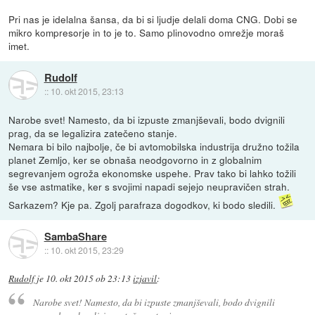
Pri nas je idelalna šansa, da bi si ljudje delali doma CNG. Dobi se
mikro kompresorje in to je to. Samo plinovodno omrežje moraš
imet.
Rudolf
::
10. okt 2015, 23:13
Narobe svet! Namesto, da bi izpuste zmanjševali, bodo dvignili
prag, da se legalizira zatečeno stanje.
Nemara bi bilo najbolje, če bi avtomobilska industrija družno tožila
planet Zemljo, ker se obnaša neodgovorno in z globalnim
segrevanjem ogroža ekonomske uspehe. Prav tako bi lahko tožili
še vse astmatike, ker s svojimi napadi sejejo neupravičen strah.
Sarkazem? Kje pa. Zgolj parafraza dogodkov, ki bodo sledili.
SambaShare
::
10. okt 2015, 23:29
Rudolf
je
10. okt 2015 ob 23:13
izjavil
:
Narobe svet! Namesto, da bi izpuste zmanjševali, bodo dvignili