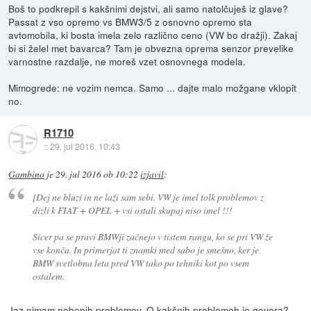
Boš to podkrepil s kakšnimi dejstvi, ali samo natolčuješ iz glave?
Passat z vso opremo vs BMW3/5 z osnovno opremo sta
avtomobila, ki bosta imela zelo različno ceno (VW bo dražji). Zakaj
bi si želel met bavarca? Tam je obvezna oprema senzor prevelike
varnostne razdalje, ne moreš vzet osnovnega modela.
Mimogrede: ne vozim nemca. Samo ... dajte malo možgane vklopit
no.
R1710
::
29. jul 2016, 10:43
Gambino
je
29. jul 2016 ob 10:22
izjavil
:
[Dej ne bluzi in ne laži sam sebi. VW je imel tolk problemov z
dizli k FIAT + OPEL + vsi ostali skupaj niso imel !!!
Sicer pa se pravi BMWji začnejo v tistem rangu, ko se pri VW že
vse konča. In primerjat ti znamki med sabo je smešno, ker je
BMW svetlobna leta pred VW tako po tehniki kot po vsem
ostalem.
Jaz nimam nobenih problemov. O kakšnih problemoh je govora?