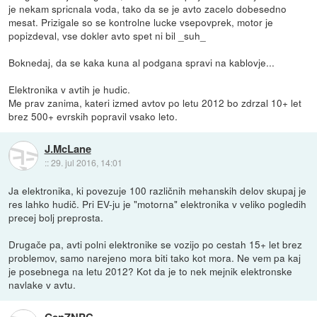
je nekam spricnala voda, tako da se je avto zacelo dobesedno
mesat. Prizigale so se kontrolne lucke vsepovprek, motor je
popizdeval, vse dokler avto spet ni bil _suh_
Boknedaj, da se kaka kuna al podgana spravi na kablovje...
Elektronika v avtih je hudic.
Me prav zanima, kateri izmed avtov po letu 2012 bo zdrzal 10+ let
brez 500+ evrskih popravil vsako leto.
J.McLane
::
29. jul 2016, 14:01
Ja elektronika, ki povezuje 100 različnih mehanskih delov skupaj je
res lahko hudič. Pri EV-ju je "motorna" elektronika v veliko pogledih
precej bolj preprosta.
Drugače pa, avti polni elektronike se vozijo po cestah 15+ let brez
problemov, samo narejeno mora biti tako kot mora. Ne vem pa kaj
je posebnega na letu 2012? Kot da je to nek mejnik elektronske
navlake v avtu.
GenZNPC