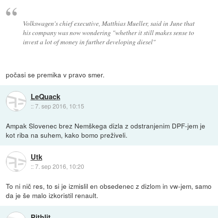
Volkswagen's chief executive, Matthias Mueller, said in June that
his company was now wondering "whether it still makes sense to
invest a lot of money in further developing diesel"
počasi se premika v pravo smer.
LeQuack
::
7. sep 2016, 10:15
Ampak Slovenec brez Nemškega dizla z odstranjenim DPF-jem je
kot riba na suhem, kako bomo preživeli.
Utk
::
7. sep 2016, 10:20
To ni nič res, to si je izmislil en obsedenec z dizlom in vw-jem, samo
da je še malo izkoristil renault.
Pithlit