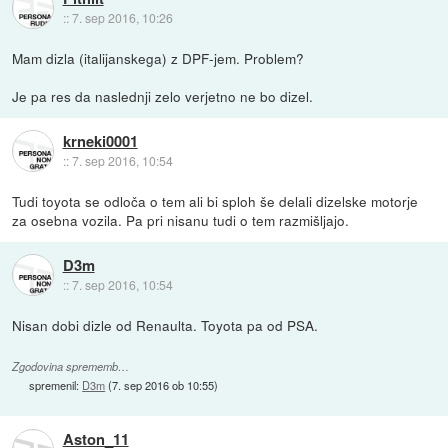
::
7. sep 2016, 10:26
Mam dizla (italijanskega) z DPF-jem. Problem?
Je pa res da naslednji zelo verjetno ne bo dizel.
krneki0001
::
7. sep 2016, 10:54
Tudi toyota se odloča o tem ali bi sploh še delali dizelske motorje
za osebna vozila. Pa pri nisanu tudi o tem razmišljajo.
D3m
::
7. sep 2016, 10:54
Nisan dobi dizle od Renaulta. Toyota pa od PSA.
Zgodovina sprememb…
spremenil:
D3m
(
7. sep 2016 ob 10:55
)
Aston_11