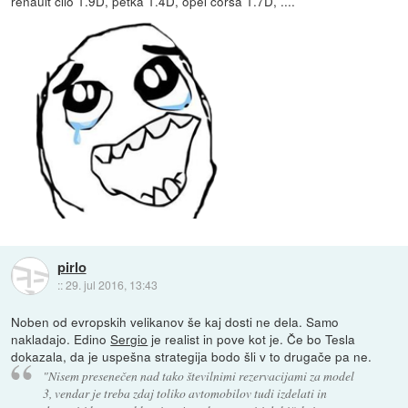
renault clio 1.9D, petka 1.4D, opel corsa 1.7D, ....
pirlo
::
29. jul 2016, 13:43
Noben od evropskih velikanov še kaj dosti ne dela. Samo
nakladajo. Edino
Sergio
je realist in pove kot je. Če bo Tesla
dokazala, da je uspešna strategija bodo šli v to drugače pa ne.
"Nisem presenečen nad tako številnimi rezervacijami za model
3, vendar je treba zdaj toliko avtomobilov tudi izdelati in