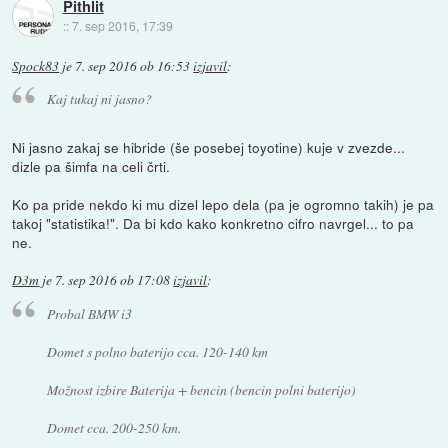
Pithlit
::
7. sep 2016, 17:39
Spock83
je
7. sep 2016 ob 16:53
izjavil
:
Kaj tukaj ni jasno?
Ni jasno zakaj se hibride (še posebej toyotine) kuje v zvezde...
dizle pa šimfa na celi črti.
Ko pa pride nekdo ki mu dizel lepo dela (pa je ogromno takih) je pa
takoj "statistika!". Da bi kdo kako konkretno cifro navrgel... to pa
ne.
D3m
je
7. sep 2016 ob 17:08
izjavil
:
Probal BMW i3
Domet s polno baterijo cca. 120-140 km
Možnost izbire Baterija + bencin (bencin polni baterijo)
Domet cca. 200-250 km.