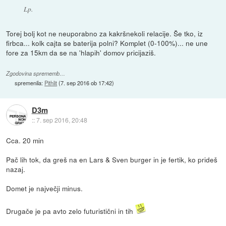
Lp.
Torej bolj kot ne neuporabno za kakršnekoli relacije. Še tko, iz
firbca... kolk cajta se baterija polni? Komplet (0-100%)... ne une
fore za 15km da se na 'hlapih' domov pricijaziš.
Zgodovina sprememb…
spremenila:
Pithlit
(
7. sep 2016 ob 17:42
)
D3m
::
7. sep 2016, 20:48
Cca. 20 min
Pač lih tok, da greš na en Lars & Sven burger in je fertik, ko prideš
nazaj.
Domet je največji minus.
Drugače je pa avto zelo futuristični in tih