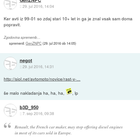
::
29. jul 2016, 14:04
Ker avti iz 99-01 so zdaj stari 10+ let in ga je znal vsak sam doma
popravit.
Zgodovina sprememb…
spremenil:
GenZNPC
(
29. jul 2016 ob 14:05
)
negot
::
29. jul 2016, 14:31
http://siol.net/avtomoto/novice/rast-v-...
še malo nakladanja ha, ha, ha,
, lp
b3D_950
::
7. sep 2016, 09:38
Renault, the French car maker, may stop offering diesel engines
in most of its cars sold in Europe.