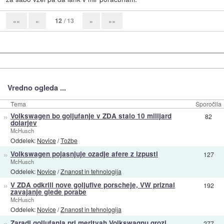
12
/ 13
««
«
»
»»
Vredno ogleda ...
Tema
Sporočila
»
Volkswagen bo goljufanje v ZDA stalo 10 milijard
82
dolarjev
McHusch
Oddelek:
Novice
/
Tožbe
»
Volkswagen pojasnjuje ozadje afere z izpusti
127
McHusch
Oddelek:
Novice
/
Znanost in tehnologija
»
V ZDA odkrili nove goljufive porscheje, VW priznal
192
zavajanje glede porabe
McHusch
Oddelek:
Novice
/
Znanost in tehnologija
»
Zaradi goljufanja pri meritvah Volkswagnu grozi
277