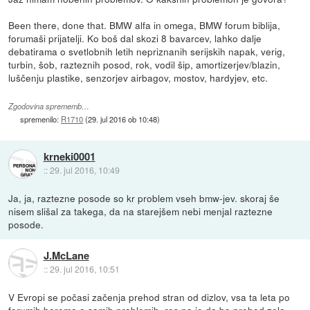
Been there, done that. BMW alfa in omega, BMW forum biblija,
forumaši prijatelji. Ko boš dal skozi 8 bavarcev, lahko dalje
debatirama o svetlobnih letih nepriznanih serijskih napak, verig,
turbin, šob, razteznih posod, rok, vodil šip, amortizerjev/blazin,
luščenju plastike, senzorjev airbagov, mostov, hardyjev, etc.
Zgodovina sprememb…
spremenilo:
R1710
(
29. jul 2016 ob 10:48
)
krneki0001
::
29. jul 2016, 10:49
Ja, ja, raztezne posode so kr problem vseh bmw-jev. skoraj še
nisem slišal za takega, da na starejšem nebi menjal raztezne
posode.
J.McLane
::
29. jul 2016, 10:51
V Evropi se počasi začenja prehod stran od dizlov, vsa ta leta po