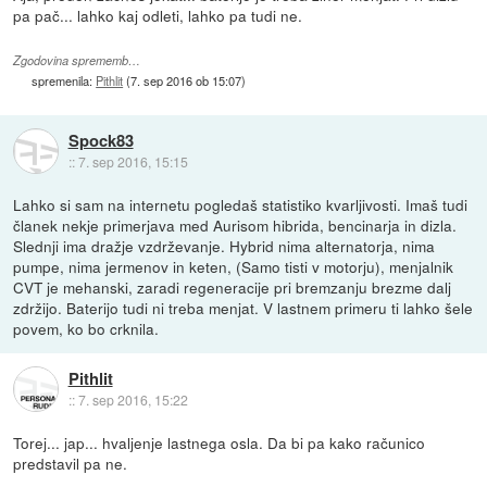
pa pač... lahko kaj odleti, lahko pa tudi ne.
Zgodovina sprememb…
spremenila:
Pithlit
(
7. sep 2016 ob 15:07
)
Spock83
::
7. sep 2016, 15:15
Lahko si sam na internetu pogledaš statistiko kvarljivosti. Imaš tudi
članek nekje primerjava med Aurisom hibrida, bencinarja in dizla.
Slednji ima dražje vzdrževanje. Hybrid nima alternatorja, nima
pumpe, nima jermenov in keten, (Samo tisti v motorju), menjalnik
CVT je mehanski, zaradi regeneracije pri bremzanju brezme dalj
zdržijo. Baterijo tudi ni treba menjat. V lastnem primeru ti lahko šele
povem, ko bo crknila.
Pithlit
::
7. sep 2016, 15:22
Torej... jap... hvaljenje lastnega osla. Da bi pa kako računico
predstavil pa ne.