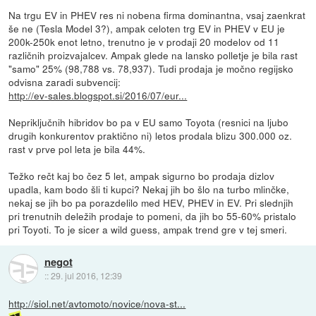
Na trgu EV in PHEV res ni nobena firma dominantna, vsaj zaenkrat
še ne (Tesla Model 3?), ampak celoten trg EV in PHEV v EU je
200k-250k enot letno, trenutno je v prodaji 20 modelov od 11
različnih proizvajalcev. Ampak glede na lansko polletje je bila rast
"samo" 25% (98,788 vs. 78,937). Tudi prodaja je močno regijsko
odvisna zaradi subvencij:
http://ev-sales.blogspot.si/2016/07/eur...
Nepriključnih hibridov bo pa v EU samo Toyota (resnici na ljubo
drugih konkurentov praktično ni) letos prodala blizu 300.000 oz.
rast v prve pol leta je bila 44%.
Težko rečt kaj bo čez 5 let, ampak sigurno bo prodaja dizlov
upadla, kam bodo šli ti kupci? Nekaj jih bo šlo na turbo mlinčke,
nekaj se jih bo pa porazdelilo med HEV, PHEV in EV. Pri slednjih
pri trenutnih deležih prodaje to pomeni, da jih bo 55-60% pristalo
pri Toyoti. To je sicer a wild guess, ampak trend gre v tej smeri.
negot
::
29. jul 2016, 12:39
http://siol.net/avtomoto/novice/nova-st...