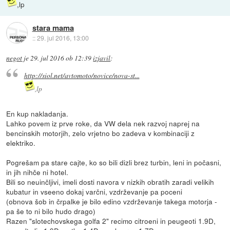
,lp
stara mama
::
29. jul 2016, 13:00
negot
je
29. jul 2016 ob 12:39
izjavil
:
http://siol.net/avtomoto/novice/nova-st...
,lp
En kup nakladanja.
Lahko povem iz prve roke, da VW dela nek razvoj naprej na
bencinskih motorjih, zelo vrjetno bo zadeva v kombinaciji z
elektriko.
Pogrešam pa stare cajte, ko so bili dizli brez turbin, leni in počasni,
in jih nihče ni hotel.
Bili so neuinčljivi, imeli dosti navora v nizkih obratih zaradi velikih
kubatur in vseeno dokaj varčni, vzdrževanje pa poceni
(obnova šob in črpalke je bilo edino vzdrževanje takega motorja -
pa še to ni bilo hudo drago)
Razen "slotechovskega golfa 2" recimo citroeni in peugeoti 1.9D,