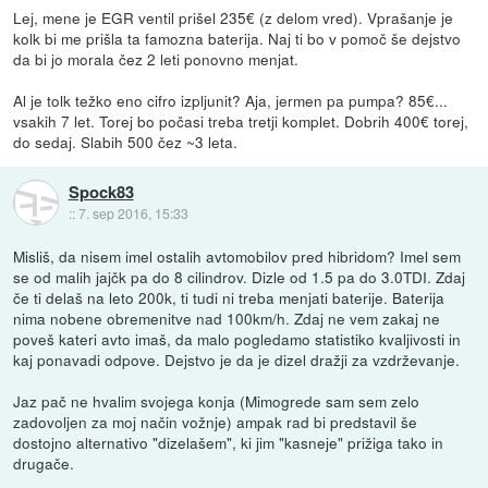
Lej, mene je EGR ventil prišel 235€ (z delom vred). Vprašanje je
kolk bi me prišla ta famozna baterija. Naj ti bo v pomoč še dejstvo
da bi jo morala čez 2 leti ponovno menjat.
Al je tolk težko eno cifro izpljunit? Aja, jermen pa pumpa? 85€...
vsakih 7 let. Torej bo počasi treba tretji komplet. Dobrih 400€ torej,
do sedaj. Slabih 500 čez ~3 leta.
Spock83
::
7. sep 2016, 15:33
Misliš, da nisem imel ostalih avtomobilov pred hibridom? Imel sem
se od malih jajčk pa do 8 cilindrov. Dizle od 1.5 pa do 3.0TDI. Zdaj
če ti delaš na leto 200k, ti tudi ni treba menjati baterije. Baterija
nima nobene obremenitve nad 100km/h. Zdaj ne vem zakaj ne
poveš kateri avto imaš, da malo pogledamo statistiko kvaljivosti in
kaj ponavadi odpove. Dejstvo je da je dizel dražji za vzdrževanje.
Jaz pač ne hvalim svojega konja (Mimogrede sam sem zelo
zadovoljen za moj način vožnje) ampak rad bi predstavil še
dostojno alternativo "dizelašem", ki jim "kasneje" prižiga tako in
drugače.