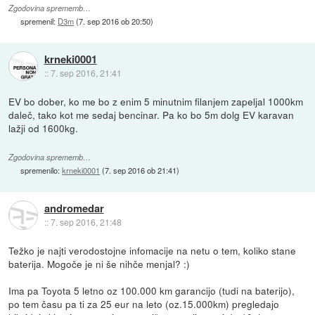
Zgodovina sprememb…
spremenil:
D3m
(
7. sep 2016 ob 20:50
)
krneki0001
::
7. sep 2016, 21:41
EV bo dober, ko me bo z enim 5 minutnim filanjem zapeljal 1000km
daleč, tako kot me sedaj bencinar. Pa ko bo 5m dolg EV karavan
lažji od 1600kg.
Zgodovina sprememb…
spremenilo:
krneki0001
(
7. sep 2016 ob 21:41
)
andromedar
::
7. sep 2016, 21:48
Težko je najti verodostojne infomacije na netu o tem, koliko stane
baterija. Mogoče je ni še nihče menjal? :)
Ima pa Toyota 5 letno oz 100.000 km garancijo (tudi na baterijo),
po tem času pa ti za 25 eur na leto (oz.15.000km) pregledajo