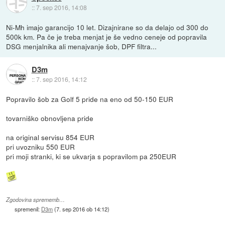
::
7. sep 2016, 14:08
Ni-Mh imajo garancijo 10 let. Dizajnirane so da delajo od 300 do
500k km. Pa če je treba menjat je še vedno ceneje od popravila
DSG menjalnika ali menajvanje šob, DPF filtra...
D3m
::
7. sep 2016, 14:12
Popravilo šob za Golf 5 pride na eno od 50-150 EUR
tovarniško obnovljena pride
na original servisu 854 EUR
pri uvozniku 550 EUR
pri moji stranki, ki se ukvarja s popravilom pa 250EUR
Zgodovina sprememb…
spremenil:
D3m
(
7. sep 2016 ob 14:12
)