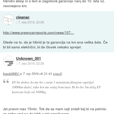
hibridni sklop in s tem si zagotoviš garancijo nanj do 10. leta oz.
neomejeno km.
cleanac
::
7. sep 2016, 22:08
http://www.greencarreports.com/news/107...
Glede na to, da je hibrid je ta garancija na km ena velika šala. Če
bi bil samo električni, bi še človek nekako sprejel.
Unknown_001
::
7. sep 2016, 22:26
krneki0001
je
7. sep 2016 ob 21:41
izjavil
:
EV bo dober, ko me bo z enim 5 minutnim filanjem zapeljal
1000km daleč, tako kot me sedaj bencinar. Pa ko bo 5m dolg EV
karavan lažji od 1600kg.
Jst pravm max 15min. Tok da se mam cajt zmislt kaj bi na petrolu
za sabo vzel pa da lahk v mir poračunam.