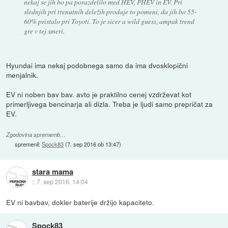
nekaj se jih bo pa porazdelilo med HEV, PHEV in EV. Pri
slednjih pri trenutnih deležih prodaje to pomeni, da jih bo 55-
60% pristalo pri Toyoti. To je sicer a wild guess, ampak trend
gre v tej smeri.
Hyundai ima nekaj podobnega samo da ima dvosklopični
menjalnik.
EV ni noben bav bav. avto je praktilno cenej vzdrževat kot
primerljivega bencinarja ali dizla. Treba je ljudi samo prepričat za
EV.
Zgodovina sprememb…
spremenil:
Spock83
(
7. sep 2016 ob 13:47
)
stara mama
::
7. sep 2016, 14:04
EV ni bavbav, dokler baterije držijo kapaciteto.
Spock83