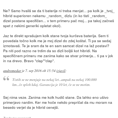
Ne? Samo hvališ se da ti baterije ni treba menjat... pa kolk je _tvoj_
hibrid superioren nekemu _random_ dizlu (in ko tisti _random_
dizel postane specifičen... v tem primeru pač moj... pa takoj začneš
spet z nekimi generiki opletat okol).
Jaz te direkt sprašujem kolk stane tvoja kurčeva baterija. Sem ti
povedala točno kolk me je moj dizel do zdej koštal. Ti pa se sedaj
izmotavaš. Te je sram da te en sam samcat dizel na laž postavi?
Pa niti pod razno ne trdim da so dizli boljši kot hibridi. Na
specifičnem primeru me zanima kako se stvar primerja... ti pa v jok
in na drevo. Bravo *clap**clap*.
andromedar
je
7. sep 2016 ob 15:54
izjavil
:
Tistih se ne menjuje na nekaj let...ampak na nekaj 100.000
km...če sploh kdaj. Garancija je 10 let, če se ne motim.
Sej nima veze. Zanima me kolk hudič stane. Da lahko eno ušivo
primerjavo nardim. Ker me hoče nekdo prepričat da mu moram na
besedo verjet da je hibrid cenejši.