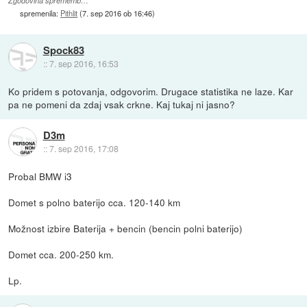
Zgodovina sprememb…
spremenila:
Pithlit
(
7. sep 2016 ob 16:46
)
Spock83
::
7. sep 2016, 16:53
Ko pridem s potovanja, odgovorim. Drugace statistika ne laze. Kar
pa ne pomeni da zdaj vsak crkne. Kaj tukaj ni jasno?
D3m
::
7. sep 2016, 17:08
Probal BMW i3
Domet s polno baterijo cca. 120-140 km
Možnost izbire Baterija + bencin (bencin polni baterijo)
Domet cca. 200-250 km.
Lp.