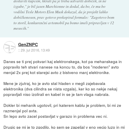
dostaviti kupcem, hkrati pa je treba ustvariti dobiček, in ne
izgube," je bil jasen Marchionne in dodal, da bo, če mu bo
vodilni Tesle Motors Elon Musk dokazal, da je projekt lahko
dobičkonosen, prav gotovo prekopiral formulo: "Zagotovo bom
to storil, konkurenčni avtomobil pa bomo imeli pripravljen v 12
mesecih."
GenZNPC
::
29. jul 2016, 13:49
Danes se ti prej pokvari kaj elektronskega, kot pa mehanskega in
popravilo teh stvari nanese na koncu to, da bos "moderen" avto
menjal 2x prej kot starejsi avto z bistveno manj elektronike.
Mene je zjutraj, ko je avto stal hladen v megli zajebavala
elektronika (dva cilindra se nista vzgala), ker ko so nekje nekaj
popravljali niso izolirali en kabel in se je tam vlaga nabrala.
Dokler bi mehanik ugotovil, pri katerem kablu je problem, bi mi ze
razmenjal pol avta.
Sn lepo avto zacel postavljat v garazo in problema vec ni.
Drugic se mi je to zgodilo, ko sem se zapeljal v eno vecjo luzo in mi