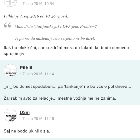
::
7. sep 2016, 10:54
Pithlit
je
7. sep 2016 ob 10:26
izjavil
:
Mam dizla (italijanskega) z DPF-jem. Problem?
Je pa res da naslednji zelo verjetno ne bo dizel.
Itak bo električni, samo zdržat mora do takrat, ko bodo cenovno
sprejemljivi.
Pithlit
::
7. sep 2016, 11:14
_in_ bo domet spodoben... pa 'tankanje' ne bo vzelo pol dneva...
Žal rabim avto za relacije... mestna vožnja me ne zanima.
D3m
::
7. sep 2016, 11:15
Saj ne bodo ukinil dizla.