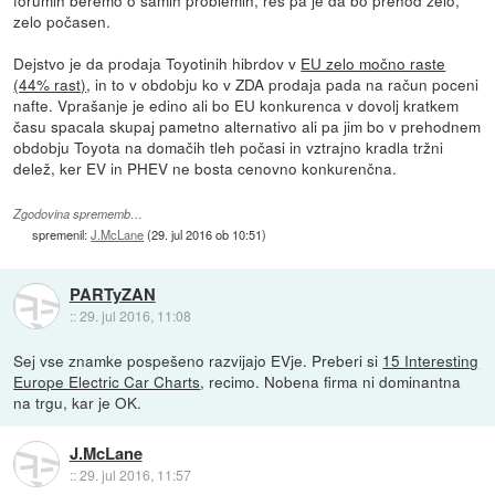
forumih beremo o samih problemih, res pa je da bo prehod zelo,
zelo počasen.
Dejstvo je da prodaja Toyotinih hibrdov v
EU zelo močno raste
(44% rast)
, in to v obdobju ko v ZDA prodaja pada na račun poceni
nafte. Vprašanje je edino ali bo EU konkurenca v dovolj kratkem
času spacala skupaj pametno alternativo ali pa jim bo v prehodnem
obdobju Toyota na domačih tleh počasi in vztrajno kradla tržni
delež, ker EV in PHEV ne bosta cenovno konkurenčna.
Zgodovina sprememb…
spremenil:
J.McLane
(
29. jul 2016 ob 10:51
)
PARTyZAN
::
29. jul 2016, 11:08
Sej vse znamke pospešeno razvijajo EVje. Preberi si
15 Interesting
Europe Electric Car Charts
, recimo. Nobena firma ni dominantna
na trgu, kar je OK.
J.McLane
::
29. jul 2016, 11:57