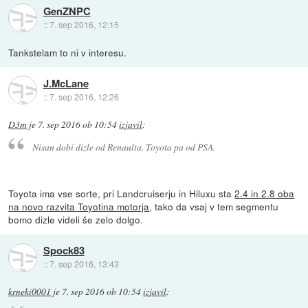
GenZNPC
::
7. sep 2016, 12:15
Tankstelam to ni v interesu.
J.McLane
::
7. sep 2016, 12:26
D3m
je
7. sep 2016 ob 10:54
izjavil
:
Nisan dobi dizle od Renaulta. Toyota pa od PSA.
Toyota ima vse sorte, pri Landcruiserju in Hiluxu sta
2.4 in 2.8 oba
na novo razvita Toyotina motorja
, tako da vsaj v tem segmentu
bomo dizle videli še zelo dolgo.
Spock83
::
7. sep 2016, 13:43
krneki0001
je
7. sep 2016 ob 10:54
izjavil
: