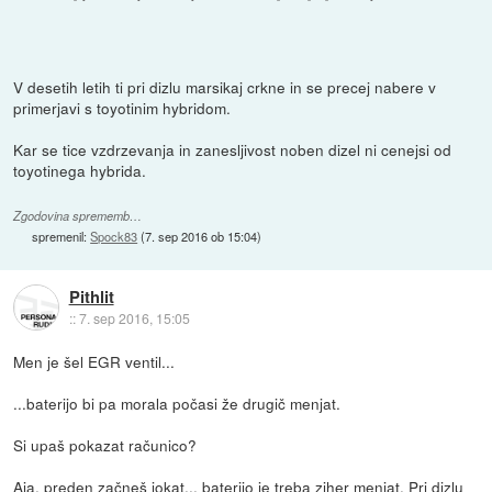
V desetih letih ti pri dizlu marsikaj crkne in se precej nabere v
primerjavi s toyotinim hybridom.
Kar se tice vzdrzevanja in zanesljivost noben dizel ni cenejsi od
toyotinega hybrida.
Zgodovina sprememb…
spremenil:
Spock83
(
7. sep 2016 ob 15:04
)
Pithlit
::
7. sep 2016, 15:05
Men je šel EGR ventil...
...baterijo bi pa morala počasi že drugič menjat.
Si upaš pokazat računico?
Aja, preden začneš jokat... baterijo je treba ziher menjat. Pri dizlu