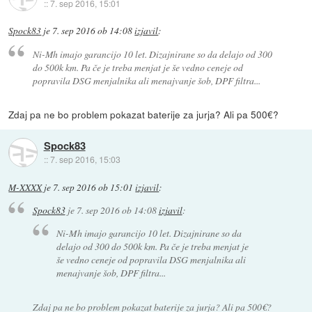
::
7. sep 2016, 15:01
Spock83
je
7. sep 2016 ob 14:08
izjavil
:
Ni-Mh imajo garancijo 10 let. Dizajnirane so da delajo od 300
do 500k km. Pa če je treba menjat je še vedno ceneje od
popravila DSG menjalnika ali menajvanje šob, DPF filtra...
Zdaj pa ne bo problem pokazat baterije za jurja? Ali pa 500€?
Spock83
::
7. sep 2016, 15:03
M-XXXX
je
7. sep 2016 ob 15:01
izjavil
:
Spock83
je
7. sep 2016 ob 14:08
izjavil
:
Ni-Mh imajo garancijo 10 let. Dizajnirane so da
delajo od 300 do 500k km. Pa če je treba menjat je
še vedno ceneje od popravila DSG menjalnika ali
menajvanje šob, DPF filtra...
Zdaj pa ne bo problem pokazat baterije za jurja? Ali pa 500€?