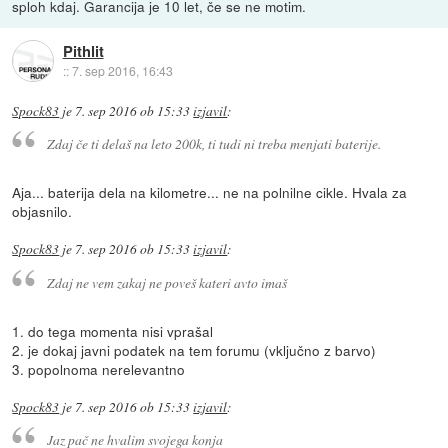
sploh kdaj. Garancija je 10 let, če se ne motim.
Pithlit
::
7. sep 2016, 16:43
Spock83
je
7. sep 2016 ob 15:33
izjavil
:
Zdaj če ti delaš na leto 200k, ti tudi ni treba menjati baterije.
Aja... baterija dela na kilometre... ne na polnilne cikle. Hvala za
objasnilo.
Spock83
je
7. sep 2016 ob 15:33
izjavil
:
Zdaj ne vem zakaj ne poveš kateri avto imaš
1. do tega momenta nisi vprašal
2. je dokaj javni podatek na tem forumu (vključno z barvo)
3. popolnoma nerelevantno
Spock83
je
7. sep 2016 ob 15:33
izjavil
:
Jaz pač ne hvalim svojega konja