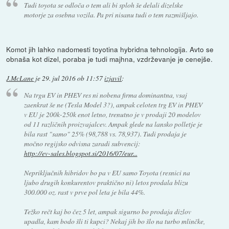
Tudi toyota se odloča o tem ali bi sploh še delali dizelske
motorje za osebna vozila. Pa pri nisanu tudi o tem razmišljajo.
Komot jih lahko nadomesti toyotina hybridna tehnologija. Avto se
obnaša kot dizel, poraba je tudi majhna, vzdrževanje je cenejše.
J.McLane
je
29. jul 2016 ob 11:57
izjavil
:
Na trgu EV in PHEV res ni nobena firma dominantna, vsaj
zaenkrat še ne (Tesla Model 3?), ampak celoten trg EV in PHEV
v EU je 200k-250k enot letno, trenutno je v prodaji 20 modelov
od 11 različnih proizvajalcev. Ampak glede na lansko polletje je
bila rast "samo" 25% (98,788 vs. 78,937). Tudi prodaja je
močno regijsko odvisna zaradi subvencij:
http://ev-sales.blogspot.si/2016/07/eur...
Nepriključnih hibridov bo pa v EU samo Toyota (resnici na
ljubo drugih konkurentov praktično ni) letos prodala blizu
300.000 oz. rast v prve pol leta je bila 44%.
Težko rečt kaj bo čez 5 let, ampak sigurno bo prodaja dizlov
upadla, kam bodo šli ti kupci? Nekaj jih bo šlo na turbo mlinčke,