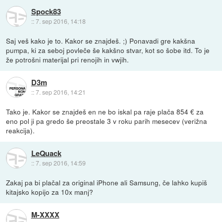
Spock83
::
7. sep 2016, 14:18
Saj veš kako je to. Kakor se znajdeš. ;) Ponavadi gre kakšna
pumpa, ki za seboj povleče še kakšno stvar, kot so šobe itd. To je
že potrošni materijal pri renojih in vwjih.
D3m
::
7. sep 2016, 14:21
Tako je. Kakor se znajdeš en ne bo iskal pa raje plača 854 € za
eno pol ji pa gredo še preostale 3 v roku parih mesecev (verižna
reakcija).
LeQuack
::
7. sep 2016, 14:59
Zakaj pa bi plačal za original iPhone ali Samsung, če lahko kupiš
kitajsko kopijo za 10x manj?
M-XXXX