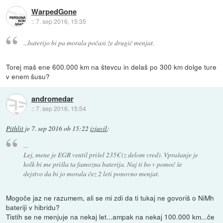
WarpedGone
::
7. sep 2016, 15:35
...baterijo bi pa morala počasi že drugič menjat.
Torej maš ene 600.000 km na števcu in delaš po 300 km dolge ture
v enem šusu?
andromedar
::
7. sep 2016, 15:54
Pithlit
je
7. sep 2016 ob 15:22
izjavil
:
...
Lej, mene je EGR ventil prišel 235€ (z delom vred). Vprašanje je
kolk bi me prišla ta famozna baterija. Naj ti bo v pomoč še
dejstvo da bi jo morala čez 2 leti ponovno menjat.
Mogoče jaz ne razumem, ali se mi zdi da ti tukaj ne govoriš o NiMh
bateriji v hibridu?
Tistih se ne menjuje na nekaj let...ampak na nekaj 100.000 km...če