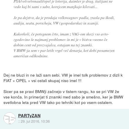
PSA/volvo/renault/opel je loterija, daimler je drag, italijani ne
vedo kaj bi sami s sabo, korejcem manjkajo kilovati...
Je pa dejstvo, da je prodaja volkswagnov padla, zrasla pa škodi,
audiju, seatu, porscheju, VW (gospodarska) in scaniji.
Kakorkoli, če potegnem črto, imam z VAG-om skozi vso avto-
zgodovino še najmanj problemov in mi je v bistvu vseeno če
dobim cent od prozvajalca, ostajam na tej znamki.
V BMW-ja sem v par letih vrgel več denarja, kot dobi posamezen
američan odškodnine.
Dej ne bluzi in ne laži sam sebi. VW je imel tolk problemov z dizli k
FIAT + OPEL + vsi ostali skupaj niso imel !!!
Sicer pa se pravi BMWji začnejo v tistem rangu, ko se pri VW že
vse konča. In primerjat ti znamki med sabo je smešno, ker je BMW
svetlobna leta pred VW tako po tehniki kot po vsem ostalem.
PARTyZAN
::
29. jul 2016, 10:36