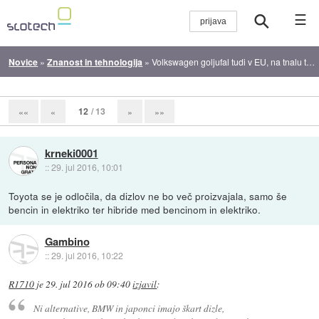
☰
Novice
»
Znanost in tehnologija
»
Volkswagen goljufal tudi v EU, na tnalu tudi BMW
12
/ 13
««
«
»
»»
krneki0001
::
29. jul 2016, 10:01
Toyota se je odločila, da dizlov ne bo več proizvajala, samo še
bencin in elektriko ter hibride med bencinom in elektriko.
Gambino
::
29. jul 2016, 10:22
R1710
je
29. jul 2016 ob 09:40
izjavil
:
Ni alternative, BMW in japonci imajo škart dizle,