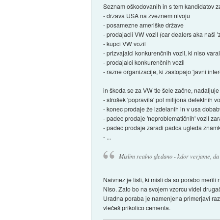
Seznam oškodovanih in s tem kandidatov za
- država USA na zveznem nivoju
- posamezne ameriške države
- prodajacli VW vozil (car dealers aka naši '
- kupci VW vozil
- prizvajalci konkurenčnih vozil, ki niso varal
- prodajalci konkurenčnih vozil
- razne organizacije, ki zastopajo 'javni inte
in škoda se za VW tle šele začne, nadaljuje
- strošek 'popravila' pol milijona defektnih vo
- konec prodaje že izdelanih in v usa dobabv
- padec prodaje 'neproblematičnih' vozil z
- padec prodaje zaradi padca ugleda znamk
- ...
Mislim realno gledano - kdor verjame, da 
Naivnež je tisti, ki misli da so porabo meri
Niso. Zato bo na svojem vzorcu videl drugač
Uradna poraba je namenjena primerjavi razl
vlečeš prikolico cementa.