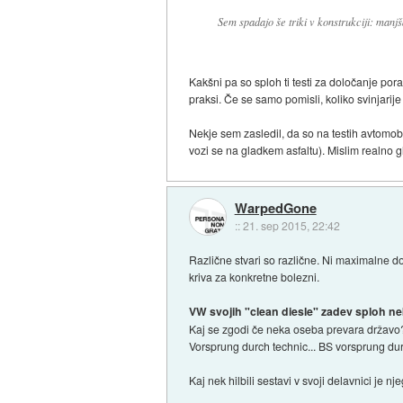
Sem spadajo še triki v konstrukciji: manjš
Kakšni pa so sploh ti testi za določanje por
praksi. Če se samo pomisli, koliko svinjarije
Nekje sem zasledil, da so na testih avtomob
vozi se na gladkem asfaltu). Mislim realno 
WarpedGone
::
21. sep 2015, 22:42
Različne stvari so različne. Ni maximalne do
kriva za konkretne bolezni.
VW svojih "clean diesle" zadev sploh ne
Kaj se zgodi če neka oseba prevara državo?
Vorsprung durch technic... BS vorsprung du
Kaj nek hilbili sestavi v svoji delavnici je 