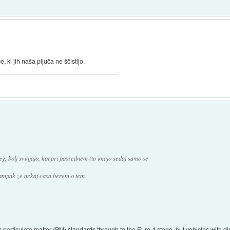
, ki jih naša pljuča ne ščistijo.
izg, bolj svinjajo, kot pri posrednem (to imajo sedaj samo se
, ampak ze nekaj casa berem o tem.
articulate matter (PM) standards through to the Euro 4 stage, but vehicles with dire