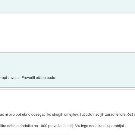
vropi zavajal. Preverili očitno bodo.
pač ni bilo potrebno dosegati tko strogih omejitev. Tut odkril so jih zarad te fore, češ
litra adblue dodatka na 1000 prevożenih milj. Vw tega dodatka ni uporabljal...