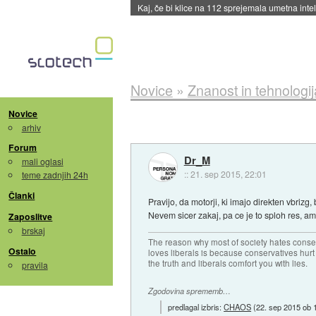
Quake ob 30-letnici dobili dodatek
::
včeraj ob
Novice
»
Znanost in tehnologij
Novice
arhiv
Forum
Dr_M
mali oglasi
::
21. sep 2015, 22:01
teme zadnjih 24h
Članki
Pravijo, da motorji, ki imajo direkten vbrizg
Nevem sicer zakaj, pa ce je to sploh res, 
Zaposlitve
brskaj
The reason why most of society hates conse
Ostalo
loves liberals is because conservatives hurt
the truth and liberals comfort you with lies.
pravila
Zgodovina sprememb…
predlagal izbris:
CHAOS
(
22. sep 2015 ob 