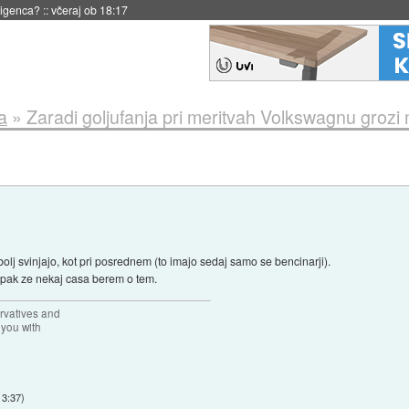
 18:17
a
»
Zaradi goljufanja pri meritvah Volkswagnu grozi 
, bolj svinjajo, kot pri posrednem (to imajo sedaj samo se bencinarji).
ampak ze nekaj casa berem o tem.
rvatives and
 you with
13:37
)