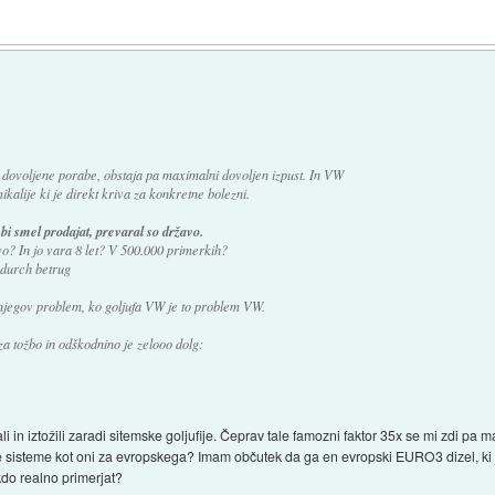
 dovoljene porabe, obstaja pa maximalni dovoljen izpust. In VW
kalije ki je direkt kriva za konkretne bolezni.
i smel prodajat, prevaral so državo.
o? In jo vara 8 let? V 500.000 primerkih?
 durch betrug
je njegov problem, ko goljufa VW je to problem VW.
a tožbo in odškodnino je zelooo dolg:
li in iztožili zaradi sitemske goljufije. Čeprav tale famozni faktor 35x se mi zdi pa
ilne sisteme kot oni za evropskega? Imam občutek da ga en evropski EURO3 dizel, ki 
do realno primerjat?