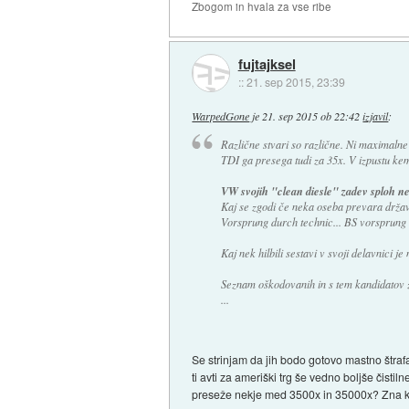
Zbogom in hvala za vse ribe
fujtajksel
::
21. sep 2015, 23:39
WarpedGone
je
21. sep 2015 ob 22:42
izjavil
:
Različne stvari so različne. Ni maximalne
TDI ga presega tudi za 35x. V izpustu kemi
VW svojih "clean diesle" zadev sploh neb
Kaj se zgodi če neka oseba prevara držav
Vorsprung durch technic... BS vorsprung
Kaj nek hilbili sestavi v svoji delavnici 
Seznam oškodovanih in s tem kandidatov z
...
Se strinjam da jih bodo gotovo mastno štrafa
ti avti za ameriški trg še vedno boljše čist
preseže nekje med 3500x in 35000x? Zna k