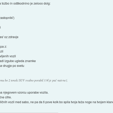
 tožbo in odškodnino je zelooo dolg:
zastopniki')
i
res' oz zdravje
 pa z:
zil
ljenih vozil
aradi izgube ugleda znamke
e drugje po svetu
mu bo 2 tonski SUV realno porabil 3.9l je pač naivnež.
li na njegovem vzorcu uporabe vozila.
ne cifre.
ičnih vozil med sabo, ne pa da ti pove kolk bo spila tvoja teža noge na tvojem kl