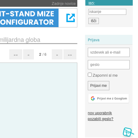
Išči:
Zadnje novice
milijardna globa
Prijava
2
/ 6
««
«
»
»»
Zapomni si me
nov uporabnik
pozabili geslo?