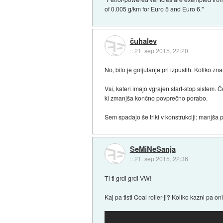
of 0.005 g/km for Euro 5 and Euro 6."
čuhalev
::
21. sep 2015, 22:20
No, bilo je goljufanje pri izpustih. Koliko 
Vsi, kateri imajo vgrajen start-stop sistem. Č
ki zmanjša končno povprečno porabo.
Sem spadajo še triki v konstrukciji: manjša 
SeMiNeSanja
::
21. sep 2015, 22:36
Ti ti grdi grdi VW!
Kaj pa tisti Coal roller-ji? Koliko kazni pa on