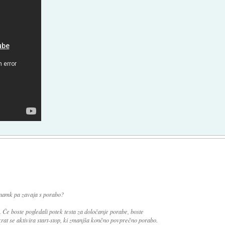
o znamk pa zavaja s porabo?
m. Če boste pogledali potek testa za določanje porabe, boste
takrat se aktivira start-stop, ki zmanjša končno povprečno porabo.