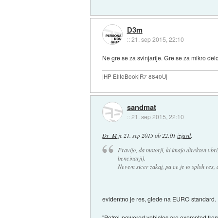
D3m
::
21. sep 2015, 22:10
Ne gre se za svinjarije. Gre se za mikro delce
|HP EliteBook|R7 8840U|
sandmat
::
21. sep 2015, 22:10
Dr_M
je
21. sep 2015 ob 22:01
izjavil
:
Pravijo, da motorji, ki imajo direkten vbr
bencinarji).
Nevem sicer zakaj, pa ce je to sploh res
evidentno je res, glede na EURO standard.
"Petrol-powered vehicles are exempted from p