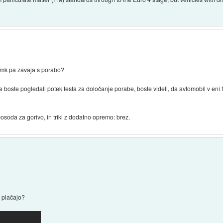
znamk pa zavaja s porabo?
e boste pogledali potek testa za določanje porabe, boste videli, da avtomobil v eni faz
posoda za gorivo, in triki z dodatno opremo: brez.
i plačajo?