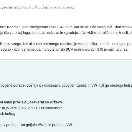
a posoda za gorivo, in triki z dodatno opremo: brez.
abe? Ker meni pod štantgasom kaže 0.4-0.6l/h, kar se mi sliši skoraj nič. Start stop 
 je šlo v razvoj tega, izdelavo, dobavo in vgradnjo... Ne vidim teoretične možnosti, d
ili brez vsega, kar ni nujno potrbnega (odstranijo vso plastiko, sedeže, ne nujno 
gledano - kdor verjame, da mu bo 2 tonski SUV realno porabil 3.9l je pač naivnež.
voljene porabe, obstaja pa maximalni dovoljen izpust. In VW TDI ga presega tudi za 
bi smel prodajat, prevaral so državo.
 In jo vara 8 let? V 500.000 primerkih?
rch betrug
njegov problem, ko goljufa VW je to problem VW.