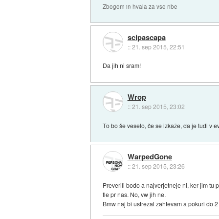
Zbogom in hvala za vse ribe
scipascapa
::
21. sep 2015, 22:51
Da jih ni sram!
Wrop
::
21. sep 2015, 23:02
To bo še veselo, če se izkaže, da je tudi v e
WarpedGone
::
21. sep 2015, 23:26
Preverili bodo a najverjetneje ni, ker jim tu 
tle pr nas. No, vw jih ne.
Bmw naj bi ustrezal zahtevam a pokuri do 2 