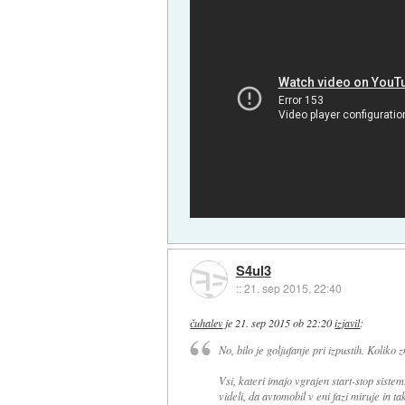
S4ul3
::
21. sep 2015, 22:40
čuhalev
je
21. sep 2015 ob 22:20
izjavil
:
No, bilo je goljufanje pri izpustih. Kolik
Vsi, kateri imajo vgrajen start-stop siste
videli, da avtomobil v eni fazi miruje in 