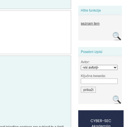
Hitre funkcije
seznam tem
Posebni izpisi
Avtor:
Ključna beseda:
ct injection engines are subject to a limit