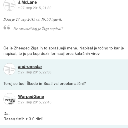
J.McLane
::
27. sep 2015, 21:32
D3m
je
27. sep 2015 ob 19:50
izjavil
:
Ne razumeš kaj je Žiga napisal?
Če je Zheegec Žiga in to sprašuejš mene. Napisal je točno to kar je
napisal, to je pa kup dezinformacij brez kakršnih virov.
andromedar
::
27. sep 2015, 22:38
Torej so tudi Škode in Seati vsi problematični?
WarpedGone
::
27. sep 2015, 22:45
Da.
Razen tistih z 3.0 dizli ...