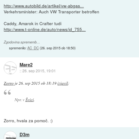
http://www.autobild.de/artikel/vw-abgas...
Verkehrsminister: Auch VW Transporter betroffen
Caddy, Amarok in Crafter tudi
http://www.t-online.de/auto/news/id_755...
Zgodovina sprememb…
spremenilo:
AC_DC
(
26. sep 2015 ob 18:50
)
Mare2
::
26. sep 2015, 19:01
Zorro
je
26. sep 2015 ob 18:19
izjavil
:
Npr. v
Švici
.
Zorro, hvala za pomoč. :)
D3m