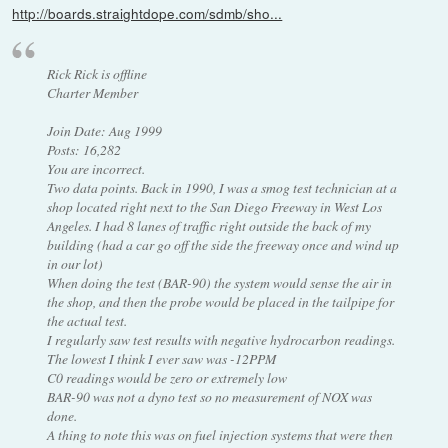
http://boards.straightdope.com/sdmb/sho...
Rick Rick is offline
Charter Member
Join Date: Aug 1999
Posts: 16,282
You are incorrect.
Two data points. Back in 1990, I was a smog test technician at a
shop located right next to the San Diego Freeway in West Los
Angeles. I had 8 lanes of traffic right outside the back of my
building (had a car go off the side the freeway once and wind up
in our lot)
When doing the test (BAR-90) the system would sense the air in
the shop, and then the probe would be placed in the tailpipe for
the actual test.
I regularly saw test results with negative hydrocarbon readings.
The lowest I think I ever saw was -12PPM
C0 readings would be zero or extremely low
BAR-90 was not a dyno test so no measurement of NOX was
done.
A thing to note this was on fuel injection systems that were then