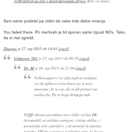
3500 mrtvih na leto v deset milijonski državi.
Boli vas kurec.
Sem samo preletel pa vidim da neke trde delce omenja.
You failed there. Pri meritvah je bil sporen samo izpust NOx. Tako,
da si mal zgrešil.
Zheegec
je
27. sep 2015 ob 14:01
izjavil
:
Unknown_001
je
27. sep 2015 ob 09:58
izjavil
:
Dr_M
je
26. sep 2015 ob 21:04
izjavil
:
Volkswagnovci so zdej nadvse uzaljeni,
ces da njihove svete krave pa ze niso
umazane. Je ze cas, da se jih postavi na
realna tla. Pa se koga drugega tudi.
Prfffff iskreno povedano nas veliko večino BK.
Avtomobili so solidno narejeni, všečne oblike, v
povprečju zelo zanesljivi, z ok motorji in zmerno
porabo. VW bo zagotovo naslednji avto, ko bo pa