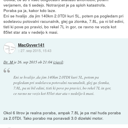
verjamem, da ti sedejo. Notranjost je pa sploh katastrofa.
Poraba pa ja, kakor kdo laze.
Eni se hvalijo ,da jim 140km 2.0TDI kuri 5L, potem pa pogledam pri
sodelavcu potovalni racunalnik, glej ga zlomka, 7.8L, pa ni bil edini,
tisti ki pove po pravici, bo rekel 7L in gor, ce ravno ne vozis kot
85let star ata v nedeljo k masi.
MacGyver141
::
27. sep 2015, 15:43
Dr_M
je
26. sep 2015 ob 21:04
izjavil
:
Eni se hvalijo ,da jim 140km 2.0TDI kuri 5L, potem pa
pogledam pri sodelavcu potovalni racunalnik, glej ga zlomka,
7.8L, pa ni bil edini, tisti ki pove po pravici, bo rekel 7L in gor,
ce ravno ne vozis kot 85let star ata v nedeljo k masi.
Okol 6 litrov je realna poraba, ampak 7.8L je pa mal huda poraba
za 2.0TDI. Tako porabo ma ponavadi 3.0 dizelski motor.