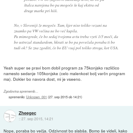
štalca narejena bo pa mogoče še kaj ekstra od
druge marke pri hiši.
No, v Sloveniji že mogoče. Tam, kjer niso toliko vezani na
znamko pa VW večina ne bo več kupila.
Pa mimogrede, če bo sedaj tvojemu avtu treba vzeti 1/3 moči, da
bo ustrezal standardom, hkrati se bo pa povečala poraba ti bo
tudi ok? Se zna zgoditi, če bo EU vsaj pol toliko stroga, kot USA.
Yeah super se pravi bom dobil program za 75konjsko različico
namesto sedanje 105konjske (celo malenkost bolj varčn program
ma). Dokler bo navora dost, mi je vseeno.
Zgodovina sprememb…
spremenilo:
Unknown_001
(
27. sep 2015 ob 14:21
)
Zheegec
::
27. sep 2015, 14:21
Nope, poraba bo večja. Odzivnost bo slabša. Bomo še videli, kako