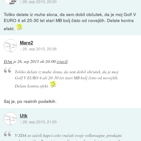
::
26. sep 2015, 20:00
Toliko delate iz muhe slona, da sem dobil občutek, da je moj Golf V
EURO 4 ali 20-30 let stari MB bolj čisto od novejših. Delate kontra
efekt.
Mare2
::
26. sep 2015, 20:36
D3m
je
26. sep 2015 ob 20:00
izjavil
:
Toliko delate iz muhe slona, da sem dobil občutek, da je moj
Golf V EURO 4 ali 20-30 let stari MB bolj čisto od novejših.
Delate kontra efekt.
Saj je, po realnih podatkih.
Utk
::
26. sep 2015, 21:00
V ZDA so začeli kupci celo vračati svoje volkswagne, prodajni