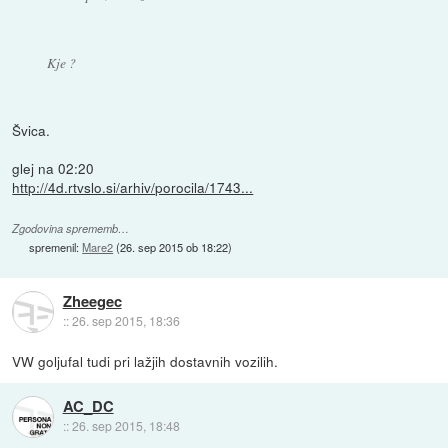
Kje ?
Švica.
glej na 02:20
http://4d.rtvslo.si/arhiv/porocila/1743...
Zgodovina sprememb…
spremenil:
Mare2
(
26. sep 2015 ob 18:22
)
Zheegec
::
26. sep 2015, 18:36
VW goljufal tudi pri lažjih dostavnih vozilih.
AC_DC
::
26. sep 2015, 18:48