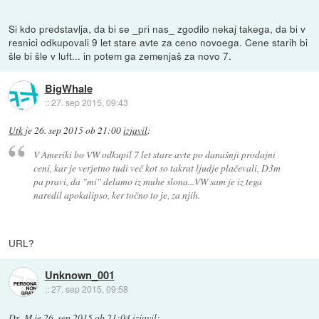
Si kdo predstavlja, da bi se _pri nas_ zgodilo nekaj takega, da bi v
resnici odkupovali 9 let stare avte za ceno novoega. Cene starih bi
šle bi šle v luft... in potem ga zemenjaš za novo 7.
BigWhale
::
27. sep 2015, 09:43
Utk
je
26. sep 2015 ob 21:00
izjavil
:
V Ameriki bo VW odkupil 7 let stare avte po današnji prodajni
ceni, kar je verjetno tudi več kot so takrat ljudje plačevali, D3m
pa pravi, da "mi" delamo iz muhe slona...VW sam je iz tega
naredil apokalipso, ker točno to je, za njih.
URL?
Unknown_001
::
27. sep 2015, 09:58
Dr_M
je
26. sep 2015 ob 21:04
izjavil
: