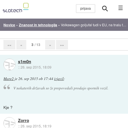
☰
Novice
»
Znanost in tehnologija
»
Volkswagen goljufal tudi v EU, na tnalu tudi BMW
3
/ 13
««
«
»
»»
s1m0n
::
26. sep 2015, 18:09
Mare2
je
26. sep 2015 ob 17:44
izjavil
:
V nekaterih državah so že prepovedali prodajo spornih vozil.
Kje ?
Zorro
::
26. sep 2015, 18:19