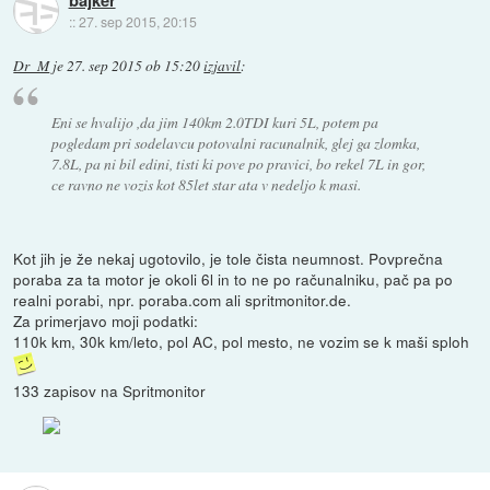
::
27. sep 2015, 20:15
Dr_M
je
27. sep 2015 ob 15:20
izjavil
:
Eni se hvalijo ,da jim 140km 2.0TDI kuri 5L, potem pa
pogledam pri sodelavcu potovalni racunalnik, glej ga zlomka,
7.8L, pa ni bil edini, tisti ki pove po pravici, bo rekel 7L in gor,
ce ravno ne vozis kot 85let star ata v nedeljo k masi.
Kot jih je že nekaj ugotovilo, je tole čista neumnost. Povprečna
poraba za ta motor je okoli 6l in to ne po računalniku, pač pa po
realni porabi, npr. poraba.com ali spritmonitor.de.
Za primerjavo moji podatki:
110k km, 30k km/leto, pol AC, pol mesto, ne vozim se k maši sploh
133 zapisov na Spritmonitor