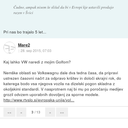
Čudno, ampak nisem še slišal da bi v Evropi kje ustavili prodajo
razen v Švici
Pri nas bo trajalo 5 let...
Mare2
::
28. sep 2015, 07:03
Kaj lahko VW naredi z mojim Golfom?
Nemške oblasti so Volkswagnu dale dva tedna časa, da pripravi
ustrezen časovni načrt za odpravo kršitev in določi skrajni rok, do
katerega bodo vsa njegova vozila na dizelski pogon skladna z
okoljskimi standardi. V nasprotnem naj bi mu po poročanju medijev
grozil odvzem uporabnih dovoljenj za sporne modele.
http://www.rtvslo.si/evropska-unija/vol...
3
/ 13
««
«
»
»»