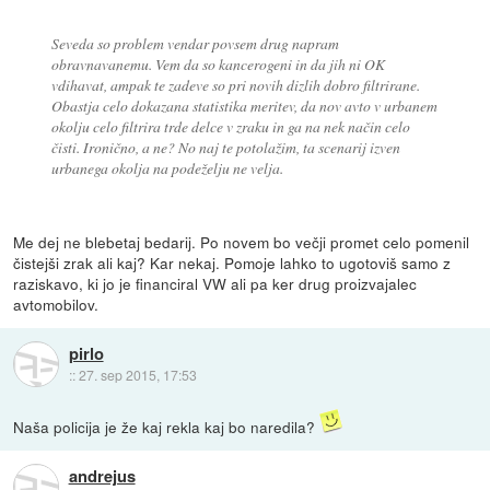
Seveda so problem vendar povsem drug napram
obravnavanemu. Vem da so kancerogeni in da jih ni OK
vdihavat, ampak te zadeve so pri novih dizlih dobro filtrirane.
Obastja celo dokazana statistika meritev, da nov avto v urbanem
okolju celo filtrira trde delce v zraku in ga na nek način celo
čisti. Ironično, a ne? No naj te potolažim, ta scenarij izven
urbanega okolja na podeželju ne velja.
Me dej ne blebetaj bedarij. Po novem bo večji promet celo pomenil
čistejši zrak ali kaj? Kar nekaj. Pomoje lahko to ugotoviš samo z
raziskavo, ki jo je financiral VW ali pa ker drug proizvajalec
avtomobilov.
pirlo
::
27. sep 2015, 17:53
Naša policija je že kaj rekla kaj bo naredila?
andrejus