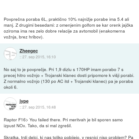
Povprečna poraba 6L, praktično 10% najnižje porabe ima 5.4 ali
manj. Z drugimi besedami: z omenjenim golfom se kar orenk jajčka
oziroma ima res zelo dobre relacije za avtomobil (enakomerna
vožnja, brez hribov).
Zheegec
::
27. sep 2015, 16:10
No saj to je povprečje. Pri 1,9 dizlu s 170HP imam porabo 7 s
precej hitro vožnjo + Trojanski klanec dosti pripomore k višji porabi.
Z normalno vožnjo (130 po AC itd + Trojanski klanec) pa je poraba
okoli 6.
jype
::
27. sep 2015, 16:48
Raptor F16> You failed there. Pri meritvah je bil sporen samo
izpust NOx. Tako, da si mal zgrešil.
Skratka, trdi delci, ki nas toliko pobijejo, v resnici niso problem? Pa