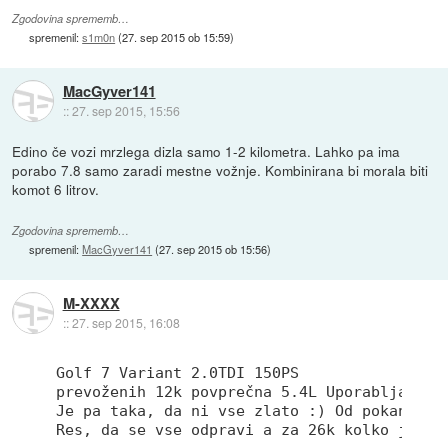
Zgodovina sprememb…
spremenil:
s1m0n
(
27. sep 2015 ob 15:59
)
MacGyver141
::
27. sep 2015, 15:56
Edino če vozi mrzlega dizla samo 1-2 kilometra. Lahko pa ima
porabo 7.8 samo zaradi mestne vožnje. Kombinirana bi morala biti
komot 6 litrov.
Zgodovina sprememb…
spremenil:
MacGyver141
(
27. sep 2015 ob 15:56
)
M-XXXX
::
27. sep 2015, 16:08
Golf 
7
 Variant 
2.0
TDI 
150
PS

prevoženih 
12
k povprečna 
5.4
L Uporablja se 
Je pa taka, da ni vse zlato :) Od pokanja v
Res, da se vse odpravi a za 
26
k kolko je av