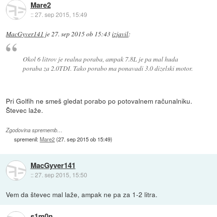
Mare2
::
27. sep 2015, 15:49
MacGyver141
je
27. sep 2015 ob 15:43
izjavil
:
Okol 6 litrov je realna poraba, ampak 7.8L je pa mal huda
poraba za 2.0TDI. Tako porabo ma ponavadi 3.0 dizelski motor.
Pri Golfih ne smeš gledat porabo po potovalnem računalniku.
Števec laže.
Zgodovina sprememb…
spremenil:
Mare2
(
27. sep 2015 ob 15:49
)
MacGyver141
::
27. sep 2015, 15:50
Vem da števec mal laže, ampak ne pa za 1-2 litra.
s1m0n