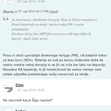
::
27. sep 2015, 19:38
Zheegec
je
27. sep 2015 ob 17:09
izjavil
:
Ja, bencinarji z direktnim vbrizgom. Zato so bili po mojem prvi
Priusi katastrofa za okolje, isto kot sedaj VW s svojim
goljufanjem.
Direkten vbrizg brez DPF filtra in pa en velik kup nikljevih
baterij - jupiii, kako green.
Prius ni nikoli uporabljal direktnega vbrizga (PM), niti kakšnih trikov
za lean burn (NOx). Baterije so tudi po koncu življenske dobe še
vedno vredne nekaj denarja in se jih ne vrže kar tako na deponijo.
Navadne AA baeterije, ki jih brezbrižneži še vedno mečejo med
ostale odpadke predstavljajo večjo nevarnost za okolje.
D3m
::
27. sep 2015, 19:50
Ne razumeš kaj je Žiga napisal?
bajker