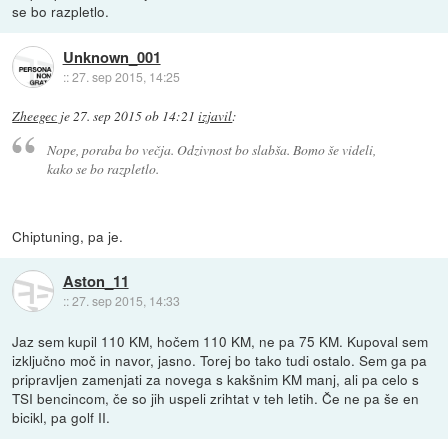
se bo razpletlo.
Unknown_001
::
27. sep 2015, 14:25
Zheegec
je
27. sep 2015 ob 14:21
izjavil
:
Nope, poraba bo večja. Odzivnost bo slabša. Bomo še videli,
kako se bo razpletlo.
Chiptuning, pa je.
Aston_11
::
27. sep 2015, 14:33
Jaz sem kupil 110 KM, hočem 110 KM, ne pa 75 KM. Kupoval sem
izključno moč in navor, jasno. Torej bo tako tudi ostalo. Sem ga pa
pripravljen zamenjati za novega s kakšnim KM manj, ali pa celo s
TSI bencincom, če so jih uspeli zrihtat v teh letih. Če ne pa še en
bicikl, pa golf II.