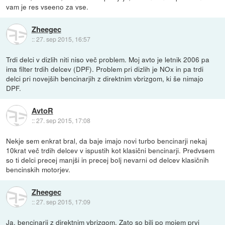
vam je res vseeno za vse.
Zheegec
::
27. sep 2015, 16:57
Trdi delci v dizlih niti niso več problem. Moj avto je letnik 2006 pa
ima filter trdih delcev (DPF). Problem pri dizlih je NOx in pa trdi
delci pri novejših bencinarjih z direktnim vbrizgom, ki še nimajo
DPF.
AvtoR
::
27. sep 2015, 17:08
Nekje sem enkrat bral, da baje imajo novi turbo bencinarji nekaj
10krat več trdih delcev v ispustih kot klasični bencinarji. Predvsem
so ti delci precej manjši in precej bolj nevarni od delcev klasičnih
bencinskih motorjev.
Zheegec
::
27. sep 2015, 17:09
Ja, bencinarji z direktnim vbrizgom. Zato so bili po mojem prvi