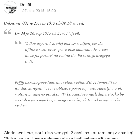
Dr_M
::
27. sep 2015, 15:20
Unknown_001
je
27. sep 2015 ob 09:58
izjavil
:
Dr_M
je
26. sep 2015 ob 21:04
izjavil
:
Volkswagnovci so zdej nadvse uzaljeni, ces da
njihove svete krave pa ze niso umazane. Je ze cas,
da se jih postavi na realna tla. Pa se koga drugega
tudi.
Prfffff iskreno povedano nas veliko večino BK. Avtomobili so
solidno narejeni, všečne oblike, v povprečju zelo zanesljivi, z ok
motorji in zmerno porabo. VW bo zagotovo naslednji avto, ko bo
pa štalca narejena bo pa mogoče še kaj ekstra od druge marke
pri hiši.
Glede kvalitete, sori, niso vec golf 2 casi, so kar tam tam z ostalimi.
Oblika, ce so ti vsec dolgocasni skatlasti avtomobili, potem