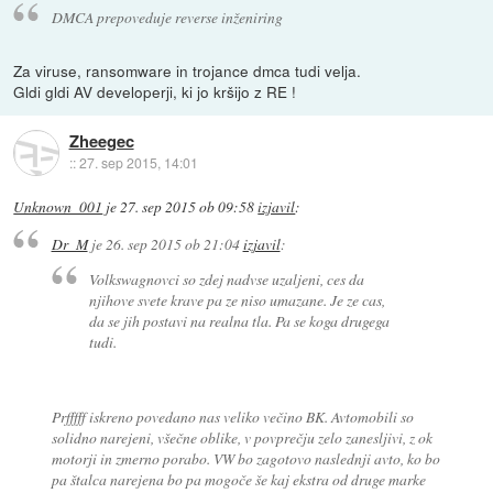
DMCA prepoveduje reverse inženiring
Za viruse, ransomware in trojance dmca tudi velja.
Gldi gldi AV developerji, ki jo kršijo z RE !
Zheegec
::
27. sep 2015, 14:01
Unknown_001
je
27. sep 2015 ob 09:58
izjavil
:
Dr_M
je
26. sep 2015 ob 21:04
izjavil
:
Volkswagnovci so zdej nadvse uzaljeni, ces da
njihove svete krave pa ze niso umazane. Je ze cas,
da se jih postavi na realna tla. Pa se koga drugega
tudi.
Prfffff iskreno povedano nas veliko večino BK. Avtomobili so
solidno narejeni, všečne oblike, v povprečju zelo zanesljivi, z ok
motorji in zmerno porabo. VW bo zagotovo naslednji avto, ko bo
pa štalca narejena bo pa mogoče še kaj ekstra od druge marke