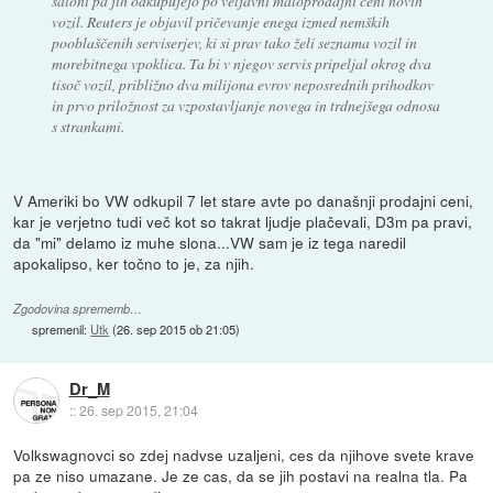
saloni pa jih odkupujejo po veljavni maloprodajni ceni novih
vozil. Reuters je objavil pričevanje enega izmed nemških
pooblaščenih serviserjev, ki si prav tako želi seznama vozil in
morebitnega vpoklica. Ta bi v njegov servis pripeljal okrog dva
tisoč vozil, približno dva milijona evrov neposrednih prihodkov
in prvo priložnost za vzpostavljanje novega in trdnejšega odnosa
s strankami.
V Ameriki bo VW odkupil 7 let stare avte po današnji prodajni ceni,
kar je verjetno tudi več kot so takrat ljudje plačevali, D3m pa pravi,
da "mi" delamo iz muhe slona...VW sam je iz tega naredil
apokalipso, ker točno to je, za njih.
Zgodovina sprememb…
spremenil:
Utk
(
26. sep 2015 ob 21:05
)
Dr_M
::
26. sep 2015, 21:04
Volkswagnovci so zdej nadvse uzaljeni, ces da njihove svete krave
pa ze niso umazane. Je ze cas, da se jih postavi na realna tla. Pa