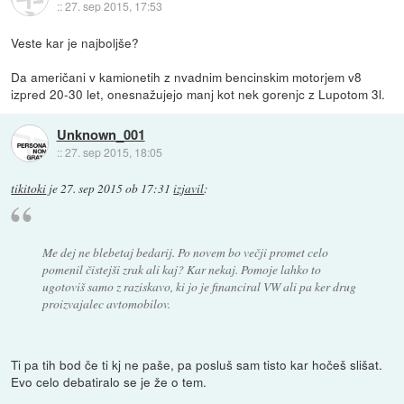
::
27. sep 2015, 17:53
Veste kar je najboljše?
Da američani v kamionetih z nvadnim bencinskim motorjem v8
izpred 20-30 let, onesnažujejo manj kot nek gorenjc z Lupotom 3l.
Unknown_001
::
27. sep 2015, 18:05
tikitoki
je
27. sep 2015 ob 17:31
izjavil
:
Me dej ne blebetaj bedarij. Po novem bo večji promet celo
pomenil čistejši zrak ali kaj? Kar nekaj. Pomoje lahko to
ugotoviš samo z raziskavo, ki jo je financiral VW ali pa ker drug
proizvajalec avtomobilov.
Ti pa tih bod če ti kj ne paše, pa posluš sam tisto kar hočeš slišat.
Evo celo debatiralo se je že o tem.