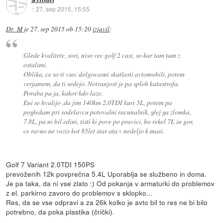
::
27. sep 2015, 15:55
Dr_M
je
27. sep 2015 ob 15:20
izjavil
:
Glede kvalitete, sori, niso vec golf 2 casi, so kar tam tam z
ostalimi.
Oblika, ce so ti vsec dolgocasni skatlasti avtomobili, potem
verjamem, da ti sedejo. Notranjost je pa sploh katastrofa.
Poraba pa ja, kakor kdo laze.
Eni se hvalijo ,da jim 140km 2.0TDI kuri 5L, potem pa
pogledam pri sodelavcu potovalni racunalnik, glej ga zlomka,
7.8L, pa ni bil edini, tisti ki pove po pravici, bo rekel 7L in gor,
ce ravno ne vozis kot 85let star ata v nedeljo k masi.
Golf 7 Variant 2.0TDI 150PS
prevoženih 12k povprečna 5.4L Uporablja se službeno in doma.
Je pa taka, da ni vse zlato :) Od pokanja v armaturki do problemov
z el. parkirno zavoro do problemov s sklopko...
Res, da se vse odpravi a za 26k kolko je avto bil to res ne bi bilo
potrebno, da poka plastika (črički).