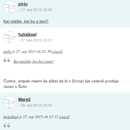
pirlo
::
27. sep 2015, 22:50
Kaj mislite, kaj bo s tem?
fujtajksel
::
27. sep 2015, 23:31
pirlo
je
27. sep 2015 ob 22:50
izjavil
:
Kaj mislite, kaj bo s tem?
Čudno, ampak nisem še slišal da bi v Evropi kje ustavili prodajo
razen v Švici
Mare2
::
28. sep 2015, 00:45
fujtajksel
je
27. sep 2015 ob 23:31
izjavil
: