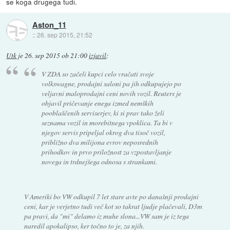
se koga drugega tudi.
Aston_11
::
26. sep 2015, 21:52
Utk
je
26. sep 2015 ob 21:00
izjavil
:
V ZDA so začeli kupci celo vračati svoje
volkswagne, prodajni saloni pa jih odkupujejo po
veljavni maloprodajni ceni novih vozil. Reuters je
objavil pričevanje enega izmed nemških
pooblaščenih serviserjev, ki si prav tako želi
seznama vozil in morebitnega vpoklica. Ta bi v
njegov servis pripeljal okrog dva tisoč vozil,
približno dva milijona evrov neposrednih
prihodkov in prvo priložnost za vzpostavljanje
novega in trdnejšega odnosa s strankami.
V Ameriki bo VW odkupil 7 let stare avte po današnji prodajni
ceni, kar je verjetno tudi več kot so takrat ljudje plačevali, D3m
pa pravi, da "mi" delamo iz muhe slona...VW sam je iz tega
naredil apokalipso, ker točno to je, za njih.