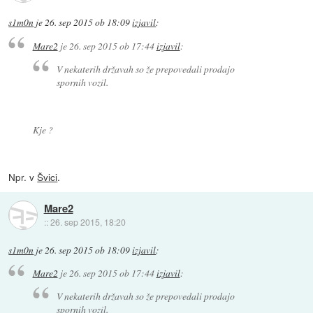
s1m0n
je
26. sep 2015 ob 18:09
izjavil
:
Mare2
je
26. sep 2015 ob 17:44
izjavil
:
V nekaterih državah so že prepovedali prodajo
spornih vozil.
Kje ?
Npr. v
Švici
.
Mare2
::
26. sep 2015, 18:20
s1m0n
je
26. sep 2015 ob 18:09
izjavil
:
Mare2
je
26. sep 2015 ob 17:44
izjavil
:
V nekaterih državah so že prepovedali prodajo
spornih vozil.