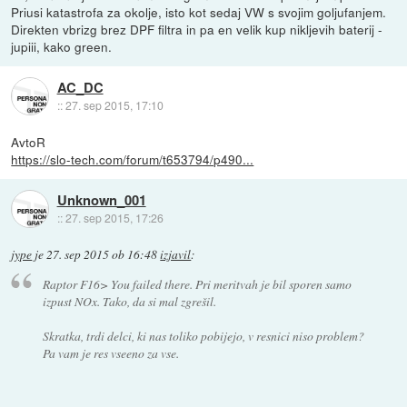
Priusi katastrofa za okolje, isto kot sedaj VW s svojim goljufanjem.
Direkten vbrizg brez DPF filtra in pa en velik kup nikljevih baterij -
jupiii, kako green.
AC_DC
::
27. sep 2015, 17:10
AvtoR
https://slo-tech.com/forum/t653794/p490...
Unknown_001
::
27. sep 2015, 17:26
jype
je
27. sep 2015 ob 16:48
izjavil
:
Raptor F16> You failed there. Pri meritvah je bil sporen samo
izpust NOx. Tako, da si mal zgrešil.
Skratka, trdi delci, ki nas toliko pobijejo, v resnici niso problem?
Pa vam je res vseeno za vse.