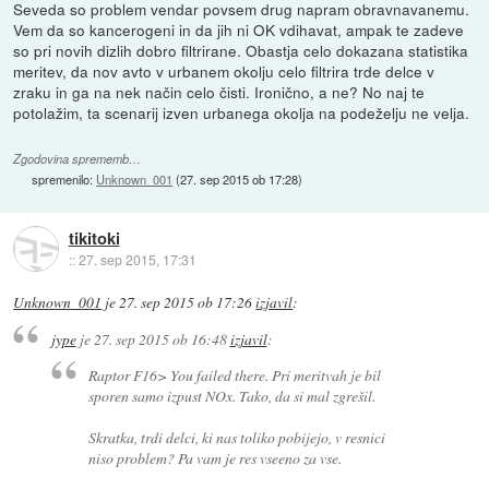
Seveda so problem vendar povsem drug napram obravnavanemu.
Vem da so kancerogeni in da jih ni OK vdihavat, ampak te zadeve
so pri novih dizlih dobro filtrirane. Obastja celo dokazana statistika
meritev, da nov avto v urbanem okolju celo filtrira trde delce v
zraku in ga na nek način celo čisti. Ironično, a ne? No naj te
potolažim, ta scenarij izven urbanega okolja na podeželju ne velja.
Zgodovina sprememb…
spremenilo:
Unknown_001
(
27. sep 2015 ob 17:28
)
tikitoki
::
27. sep 2015, 17:31
Unknown_001
je
27. sep 2015 ob 17:26
izjavil
:
jype
je
27. sep 2015 ob 16:48
izjavil
:
Raptor F16> You failed there. Pri meritvah je bil
sporen samo izpust NOx. Tako, da si mal zgrešil.
Skratka, trdi delci, ki nas toliko pobijejo, v resnici
niso problem? Pa vam je res vseeno za vse.