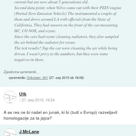
current but are now about 5 generations old.
Second data point, when Volvo came out with their PZEV engine
(Partial Zero Emission Vehicle) The instrumented a couple of
them and drove around LA with officials from the State of
California. They had sensors on the front of the car measuring
HC, CO NOX, and ozone.
Since the cars had ozone cleaning radiators, they also sampled
the air behind the radiator for ozone.
The test results? Yup the car were cleaning the air while being
driven. I wasn't privy to the numbers, but they were some
negatives in there.
Zgodovina sprememb…
spremenilo:
Unknown_001
(
27. sep 2015 ob 18:06
)
Utk
::
27. sep 2015, 19:24
A se res ne bi našel en junak, ki bi (tudi v Evropi) razveljavil
homologacije za ta jajca?
J.McLane