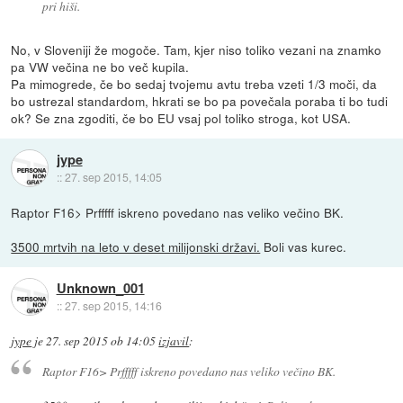
pri hiši.
No, v Sloveniji že mogoče. Tam, kjer niso toliko vezani na znamko
pa VW večina ne bo več kupila.
Pa mimogrede, če bo sedaj tvojemu avtu treba vzeti 1/3 moči, da
bo ustrezal standardom, hkrati se bo pa povečala poraba ti bo tudi
ok? Se zna zgoditi, če bo EU vsaj pol toliko stroga, kot USA.
jype
::
27. sep 2015, 14:05
Raptor F16> Prfffff iskreno povedano nas veliko večino BK.
3500 mrtvih na leto v deset milijonski državi.
Boli vas kurec.
Unknown_001
::
27. sep 2015, 14:16
jype
je
27. sep 2015 ob 14:05
izjavil
:
Raptor F16> Prfffff iskreno povedano nas veliko večino BK.