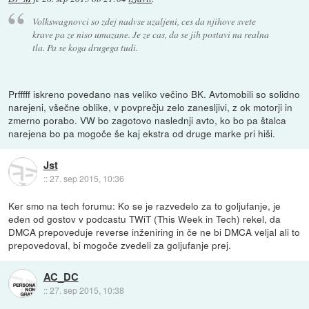
Volkswagnovci so zdej nadvse uzaljeni, ces da njihove svete
krave pa ze niso umazane. Je ze cas, da se jih postavi na realna
tla. Pa se koga drugega tudi.
Prfffff iskreno povedano nas veliko večino BK. Avtomobili so solidno
narejeni, všečne oblike, v povprečju zelo zanesljivi, z ok motorji in
zmerno porabo. VW bo zagotovo naslednji avto, ko bo pa štalca
narejena bo pa mogoče še kaj ekstra od druge marke pri hiši.
Jst
::
27. sep 2015, 10:36
Ker smo na tech forumu: Ko se je razvedelo za to goljufanje, je
eden od gostov v podcastu TWiT (This Week in Tech) rekel, da
DMCA prepoveduje reverse inženiring in če ne bi DMCA veljal ali to
prepovedoval, bi mogoče zvedeli za goljufanje prej.
AC_DC
::
27. sep 2015, 10:38