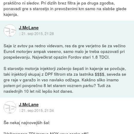
praktično ni sledov. Pri dizlih brez filtra je pa druga zgodba,
ponavadi gre s starostjo in prevoženimi km samo na slabše glede
kajenja.
J.McLane
::
21. sep 2015, 21:28
Saje iz avtov pa redno videvam, res da gre verjetno še za večino
Euro4 motorjev ampak vseeno, samo malo je treba opazovati pri
pospeševanju. Največkrat opazim Fordov stari 1.8 TDCI.
S starostjo motorja injektorji začenjo šepati in kajenje se povčuje,
taki injektorji skupaj z DPF filtrom sta za lastnika $$$$, seveda se
gre raje v garažo in vso navlako odžaga. Kakšno sliko imamo
potem pri povprečno 8 let starem voznem parku? Tudi za
naslednjih 10 let nič lepšo kot danes.
J.McLane
::
21. sep 2015, 21:34
Še nekaj najnovejših šal:
"Volkswagen TDI torque NOX your socks off!"