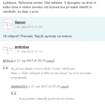
Ljubljana. Večinoma center. Glej taksiste. V šporgetu na drva ni
toliko dima k mokro smreko not butneš kot pri kakih stilotih in
merđotih, ko dajo v prvo.
Ganon
::
21. sep 2015, 21:09
18 milijard? Premalo. Naj jih spravijo na kolena.
andrejus
::
21. sep 2015, 21:14
MrStein
je
21. sep 2015 ob 20:54
izjavil
:
Ja, pri nas imajo vsi nove dizle, vzorno vzdrževane.
Teme o "kako izklopim ta filter in oni senzor" pa so le sovražna
propaganda.
bbbbbb2015
je
21. sep 2015 ob 20:29
izjavil
:
Je pa potem v Ameriki poslovati res rizično.