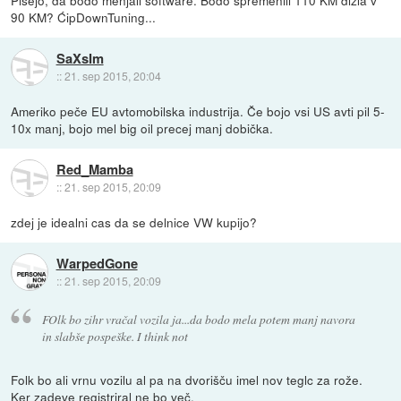
Pišejo, da bodo menjali software. Bodo spremenili 110 KM dizla v
90 KM? ĆipDownTuning...
SaXsIm
::
21. sep 2015, 20:04
Ameriko peče EU avtomobilska industrija. Če bojo vsi US avti pil 5-
10x manj, bojo mel big oil precej manj dobička.
Red_Mamba
::
21. sep 2015, 20:09
zdej je idealni cas da se delnice VW kupijo?
WarpedGone
::
21. sep 2015, 20:09
FOlk bo zihr vračal vozila ja...da bodo mela potem manj navora
in slabše pospeške. I think not
Folk bo ali vrnu vozilu al pa na dvorišču imel nov teglc za rože.
Ker zadeve registriral ne bo več.