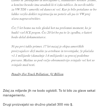
a končno besedo ima uradnik ki ti izda tablico. In novih tablic
za VW TDI v ameriki od danes ni več. Kar je bilo potalano se bo
lahko vozilo dokler registracija ne poteče ali pa če VW prej
sčara napravo/rešitev.
Čez 5 let bomo na tole gledal kot na prelomni moment, ko je
hudič vzel ICE pogon. Čez 20 let bo pa to že zgodba, o kateri
bodo delal dokumentarce.
Ni pa prvi takle primer, 17 let nazaj je ekipa ameriških
proizvajalcev dizl mašin za avtobuse in tovornjake, že plačala
~1.1 milijarde (današnje 1.6 milijarde) za precej podobno
prevaro. Mašine so pod večjo obremenitvijo svinjale več kot so
svinjale med testi.
Penalty For Truck Pollution: $1 Billion
Zdaj za miljarde jih ne bodo oglobili. To bi bilo za glave sekat
managementu.
Drugi proizvajalci so družno plačali 300 mio $.