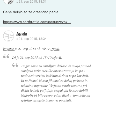
::
21. sep 2015, 18:31
Cene delnic so že drastično padle ...
https://www.carthrottle.com/post/nzxyox...
Apple
::
21. sep 2015, 18:34
koyotee
je
21. sep 2015 ob 18:17
izjavil
:
Izi
je
21. sep 2015 ob 18:10
izjavil
:
Tu gre samo za smrdljive dizlaše, ki imajo povsod
sumljivo nizke številke onesnaževanja ko pa v
realnosti voziš za kakšnim dizlom te pa kar duši.
In to Nemci, ki sem jih imel za dokaj poštene in
tehnično napredne. Verjetno ostale tovarne pri
dizlih še bolj goljufajo ampak jih še niso dobili.
Najbolje bi bilo prepovedati dizel avtomobile na
splošno, drugače bomo vsi pocrkali.