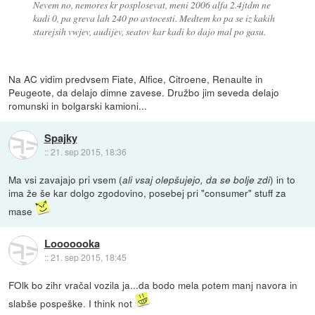
Nevem no, nemores kr posplosevat, meni 2006 alfa 2.4jtdm ne
kadi 0, pa greva lah 240 po avtocesti. Medtem ko pa se iz kakih
starejsih vwjev, audijev, seatov kar kadi ko dajo mal po gasu.
Na AC vidim predvsem Fiate, Alfice, Citroene, Renaulte in
Peugeote, da delajo dimne zavese. Družbo jim seveda delajo
romunski in bolgarski kamioni...
Spajky
::
21. sep 2015, 18:36
Ma vsi zavajajo pri vsem (
) in to
ali vsaj olepšujejo, da se bolje zdi
ima že še kar dolgo zgodovino, posebej pri "consumer" stuff za
mase
Looooooka
::
21. sep 2015, 18:45
FOlk bo zihr vračal vozila ja...da bodo mela potem manj navora in
slabše pospeške. I think not