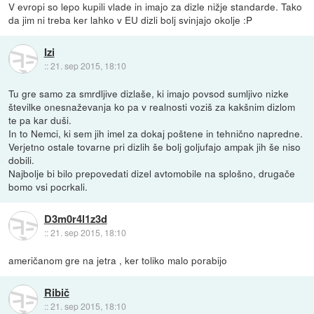
V evropi so lepo kupili vlade in imajo za dizle nižje standarde. Tako
da jim ni treba ker lahko v EU dizli bolj svinjajo okolje :P
Izi
::
21. sep 2015, 18:10
Tu gre samo za smrdljive dizlaše, ki imajo povsod sumljivo nizke
številke onesnaževanja ko pa v realnosti voziš za kakšnim dizlom
te pa kar duši.
In to Nemci, ki sem jih imel za dokaj poštene in tehnično napredne.
Verjetno ostale tovarne pri dizlih še bolj goljufajo ampak jih še niso
dobili.
Najbolje bi bilo prepovedati dizel avtomobile na splošno, drugače
bomo vsi pocrkali.
D3m0r4l1z3d
::
21. sep 2015, 18:10
američanom gre na jetra , ker toliko malo porabijo
Ribič
::
21. sep 2015, 18:10