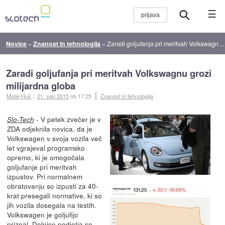
☰
Novice
»
Znanost in tehnologija
»
Zaradi goljufanja pri meritvah Volkswagnu grozi milijardna globa
Zaradi goljufanja pri meritvah Volkswagnu grozi
milijardna globa
Matej Huš
::
21. sep 2015
ob 17:25
Znanost in tehnologija
- V petek zvečer je v
Slo-Tech
ZDA odjeknila novica, da je
Volkswagen v svoja vozila več
let vgrajeval programsko
opremo, ki je omogočala
goljufanje pri meritvah
izpustov. Pri normalnem
obratovanju so izpusti za 40-
krat presegali normative, ki so
jih vozila dosegala na testih.
Volkswagen je goljufijo
priznal. Delnice podjetja so