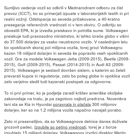
Sumljivo vedenje vozil so odkrili v Mednarodnem odboru za čist
prevoz (ICCT), ko so primerjali izpuste v laboratorijskih testih in pri
realni vožnji. Odstopanja so seveda pričakovane, a 40-kratno
preseganje referenčnih vrednosti ni v tem okviru. O odkritju so
obvestili EPA, ki je izvedla preiskavo in potrdila sume. Volkswagen
preiskuje tudi pravosodno ministrstvo, ki lahko izreče globo v višini
do 37.500 dolarjev za vsako neustrezno vozilo. V naslednjem letu
bo vpoklicanih skoraj pol milijona vozila, torej grozi Volkswagnu
kazen 18 milijard dolarjev in seveda še popravilo vseh vpoklicanih
vozil. Gre za modele Volkswagen Jetta (2009-2015), Beetle (2009-
2015), Golf (2009-2015), Passat (2014-2015) in Audi A3 (2009-
2015). Volkswagen je sestavil dovršen sistem, s katerim so želeli
prevarati kupce in regulatorje, zato bo poleg globe in vpoklica vozil
zelo verjetno sledil tudi kazenski postopek za odgovorne.
To ni prvi primer, ko je podjetje zaradi kršitev ameriške okoljske
zakonodaje na tnalu, je pa zagotovo najbolj predrzna. Novembra
lani sta se Kia in Hyundai
poravnala in plačala
300 milijonov
dolarjev, ker so na 1,2 milijona vozila napačno navajali porabo.
Zato ni presenetljivo, da so Volkswagnove delnice danes doživele
grozovit padec.
Izgubile so petino vrednosti
, torej je z borze
izpuhtelo 15 milijard dolarjev. Volkswagnov izvršni direktor Martin