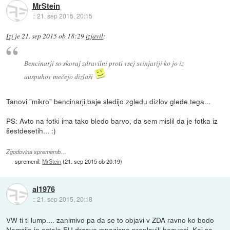
MrStein
::
21. sep 2015, 20:15
Izi
je
21. sep 2015 ob 18:29
izjavil
:
Bencinarji so skoraj zdravilni proti vsej svinjariji ko jo iz
auspuhov mečejo dizlaši
Tanovi "mikro" bencinarji baje sledijo zgledu dizlov glede tega...
PS: Avto na fotki ima tako bledo barvo, da sem mislil da je fotka iz
šestdesetih... :)
Zgodovina sprememb…
spremenil:
MrStein
(
21. sep 2015 ob 20:19
)
al1976
::
21. sep 2015, 20:18
VW ti ti lump.... zanimivo pa da se to objavi v ZDA ravno ko bodo
Nemcijo in ostale EU drzave mnozicno preplavili begunci. Kaj se