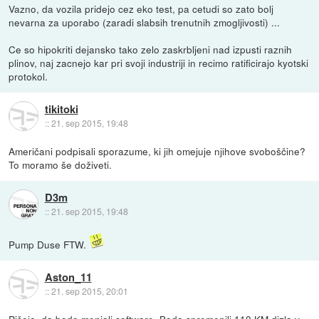
Vazno, da vozila pridejo cez eko test, pa cetudi so zato bolj
nevarna za uporabo (zaradi slabsih trenutnih zmogljivosti) ...
Ce so hipokriti dejansko tako zelo zaskrbljeni nad izpusti raznih
plinov, naj zacnejo kar pri svoji industriji in recimo ratificirajo kyotski
protokol.
tikitoki
::
21. sep 2015, 19:48
Američani podpisali sporazume, ki jih omejuje njihove svoboščine?
To moramo še doživeti.
D3m
::
21. sep 2015, 19:48
Pump Duse FTW.
Aston_11
::
21. sep 2015, 20:01