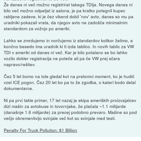
Že danes ni več možno registrirat takega TDIja. Novega danes ni
bilo več možno odpeljat iz salona, je pa kratko potegnil kupec
rabljene zadeve, ki je čez vikend dobil 'nov' avto, danes so mu pa
uradniki pokazali vrata, da njegov avto ne zadošča minimalnim
standardom za vožnjo po ameriki.
Lahko se zmrdujemo in norčujemo iz standardov kolikor želimo, a
končno besedo ima uradnik ki ti izda tablico. In novih tablic za VW
TDI v ameriki od danes ni več. Kar je bilo potalano se bo lahko
vozilo dokler registracija ne poteče ali pa če VW prej sčara
napravo/rešitev.
Čez 5 let bomo na tole gledal kot na prelomni moment, ko je hudič
vzel ICE pogon. Čez 20 let bo pa to že zgodba, o kateri bodo delal
dokumentarce.
Ni pa prvi takle primer, 17 let nazaj je ekipa ameriških proizvajalcev
dizl mašin za avtobuse in tovornjake, že plačala ~1.1 milijarde
(današnje 1.6 milijarde) za precej podobno prevaro. Mašine so pod
večjo obremenitvijo svinjale več kot so svinjale med testi.
Penalty For Truck Pollution: $1 Billion