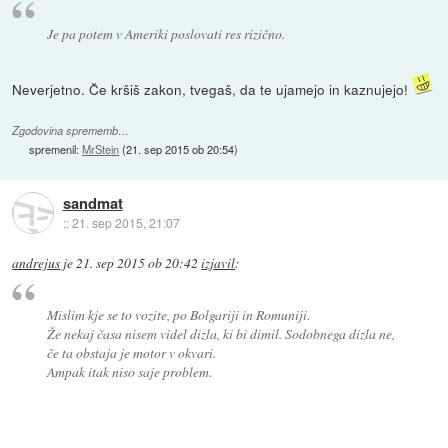
Je pa potem v Ameriki poslovati res rizično.
Neverjetno. Če kršiš zakon, tvegaš, da te ujamejo in kaznujejo!
Zgodovina sprememb…
spremenil:
MrStein
(
21. sep 2015 ob 20:54
)
sandmat
::
21. sep 2015, 21:07
andrejus
je
21. sep 2015 ob 20:42
izjavil
:
Mislim kje se to vozite, po Bolgariji in Romuniji.
Že nekaj časa nisem videl dizla, ki bi dimil. Sodobnega dizla ne,
če ta obstaja je motor v okvari.
Ampak itak niso saje problem.