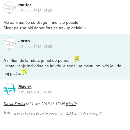
matter
::
21. sep 2015, 18:02
Me zanima, če so druge firme isto počele.
Sicer pa zna biti dober čas za nakup delnic :)
Jarno
::
21. sep 2015, 18:05
A million dollar idea, je nekdo pomislil.
Ugotavljanje individualne krivde je sedaj na mestu oz. kdo je kriv
naj plača.
Mavrik
::
21. sep 2015, 18:08
David Karlas
je
21. sep 2015 ob 17:49
izjavil
:
A se že kaj ve, če so to počeli le v ZDA ali tudi v evropi?