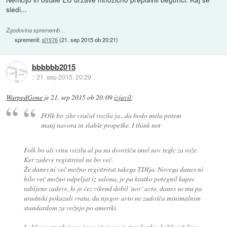
sledi...
Zgodovina sprememb…
spremenil:
al1976
(
21. sep 2015 ob 20:21
)
bbbbbb2015
::
21. sep 2015, 20:29
WarpedGone
je
21. sep 2015 ob 20:09
izjavil
:
FOlk bo zihr vračal vozila ja...da bodo mela potem
manj navora in slabše pospeške. I think not
Folk bo ali vrnu vozilu al pa na dvorišču imel nov teglc za rože.
Ker zadeve registriral ne bo več.
Že danes ni več možno registrirat takega TDIja. Novega danes ni
bilo več možno odpeljat iz salona, je pa kratko potegnil kupec
rabljene zadeve, ki je čez vikend dobil 'nov' avto, danes so mu pa
uradniki pokazali vrata, da njegov avto ne zadošča minimalnim
standardom za vožnjo po ameriki.
Lahko se zmrdujemo in norčujemo iz standardov kolikor želimo,