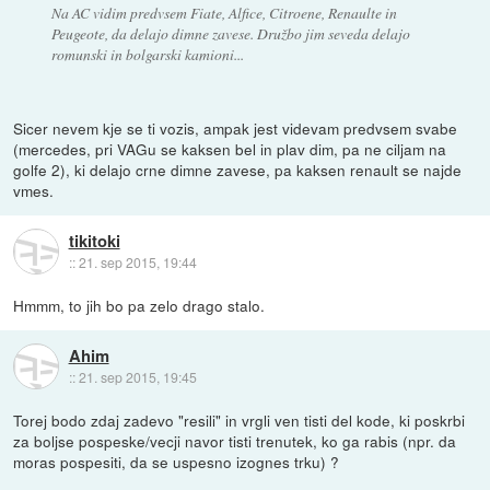
Na AC vidim predvsem Fiate, Alfice, Citroene, Renaulte in
Peugeote, da delajo dimne zavese. Družbo jim seveda delajo
romunski in bolgarski kamioni...
Sicer nevem kje se ti vozis, ampak jest videvam predvsem svabe
(mercedes, pri VAGu se kaksen bel in plav dim, pa ne ciljam na
golfe 2), ki delajo crne dimne zavese, pa kaksen renault se najde
vmes.
tikitoki
::
21. sep 2015, 19:44
Hmmm, to jih bo pa zelo drago stalo.
Ahim
::
21. sep 2015, 19:45
Torej bodo zdaj zadevo "resili" in vrgli ven tisti del kode, ki poskrbi
za boljse pospeske/vecji navor tisti trenutek, ko ga rabis (npr. da
moras pospesiti, da se uspesno izognes trku) ?