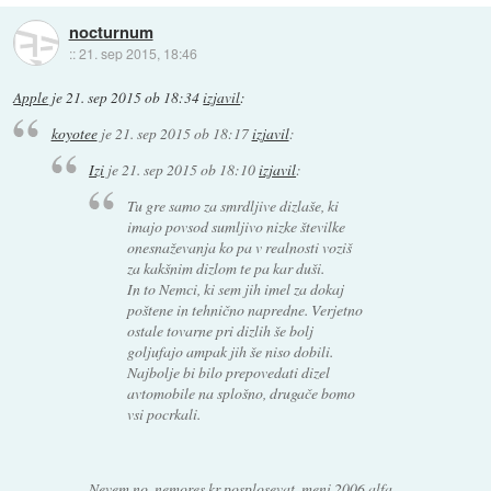
nocturnum
::
21. sep 2015, 18:46
Apple
je
21. sep 2015 ob 18:34
izjavil
:
koyotee
je
21. sep 2015 ob 18:17
izjavil
:
Izi
je
21. sep 2015 ob 18:10
izjavil
:
Tu gre samo za smrdljive dizlaše, ki
imajo povsod sumljivo nizke številke
onesnaževanja ko pa v realnosti voziš
za kakšnim dizlom te pa kar duši.
In to Nemci, ki sem jih imel za dokaj
poštene in tehnično napredne. Verjetno
ostale tovarne pri dizlih še bolj
goljufajo ampak jih še niso dobili.
Najbolje bi bilo prepovedati dizel
avtomobile na splošno, drugače bomo
vsi pocrkali.
Nevem no, nemores kr posplosevat, meni 2006 alfa