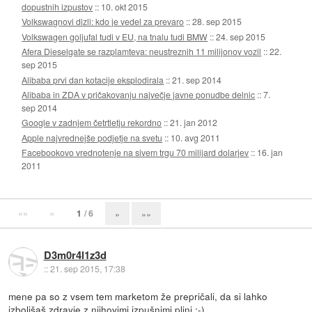
dopustnih izpustov
::
10. okt 2015
Volkswagnovi dizli: kdo je vedel za prevaro
::
28. sep 2015
Volkswagen goljufal tudi v EU, na tnalu tudi BMW
::
24. sep 2015
Afera Dieselgate se razplamteva: neustreznih 11 milijonov vozil
::
22.
sep 2015
Alibaba prvi dan kotacije eksplodirala
::
21. sep 2014
Alibaba in ZDA v pričakovanju največje javne ponudbe delnic
::
7.
sep 2014
Google v zadnjem četrtletju rekordno
::
21. jan 2012
Apple najvrednejše podjetje na svetu
::
10. avg 2011
Facebookovo vrednotenje na sivem trgu 70 milijard dolarjev
::
16. jan
2011
««
«
1
/ 6
»
»»
D3m0r4l1z3d
::
21. sep 2015, 17:38
mene pa so z vsem tem marketom že prepričali, da si lahko
izboljšaš zdravje z njihovimi izpušnimi plini :-)