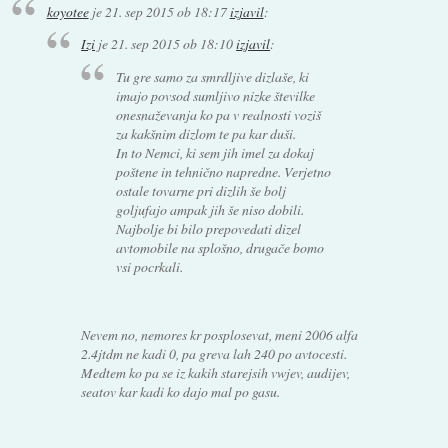
koyotee
je
21. sep 2015 ob 18:17
izjavil
:
Izi
je
21. sep 2015 ob 18:10
izjavil
:
Tu gre samo za smrdljive dizlaše, ki
imajo povsod sumljivo nizke številke
onesnaževanja ko pa v realnosti voziš
za kakšnim dizlom te pa kar duši.
In to Nemci, ki sem jih imel za dokaj
poštene in tehnično napredne. Verjetno
ostale tovarne pri dizlih še bolj
goljufajo ampak jih še niso dobili.
Najbolje bi bilo prepovedati dizel
avtomobile na splošno, drugače bomo
vsi pocrkali.
Nevem no, nemores kr posplosevat, meni 2006 alfa
2.4jtdm ne kadi 0, pa greva lah 240 po avtocesti.
Medtem ko pa se iz kakih starejsih vwjev, audijev,
seatov kar kadi ko dajo mal po gasu.