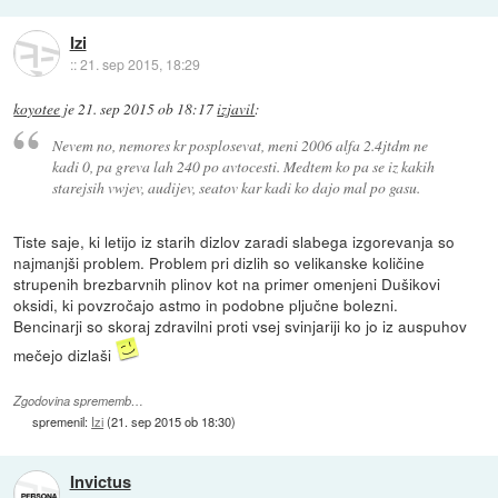
Izi
::
21. sep 2015, 18:29
koyotee
je
21. sep 2015 ob 18:17
izjavil
:
Nevem no, nemores kr posplosevat, meni 2006 alfa 2.4jtdm ne
kadi 0, pa greva lah 240 po avtocesti. Medtem ko pa se iz kakih
starejsih vwjev, audijev, seatov kar kadi ko dajo mal po gasu.
Tiste saje, ki letijo iz starih dizlov zaradi slabega izgorevanja so
najmanjši problem. Problem pri dizlih so velikanske količine
strupenih brezbarvnih plinov kot na primer omenjeni Dušikovi
oksidi, ki povzročajo astmo in podobne pljučne bolezni.
Bencinarji so skoraj zdravilni proti vsej svinjariji ko jo iz auspuhov
mečejo dizlaši
Zgodovina sprememb…
spremenil:
Izi
(
21. sep 2015 ob 18:30
)
Invictus