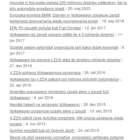
Hyundai in Kia bosta plačala 200 milijonov dolarjev odškodnin, ker je
bilo avtomobile enostavno krasti
::
20. maj 2023
Evropska komisija BMW, Daimler in Volkswagen preiskuje zaradi
kartelnega dogovarjanja glede neomejevanja emisij
::
19. sep 2018
EPA: Pri izpustih goljufal tudi Fiat Chrysler
::
12. jan 2017
Volkswagen bo zaradi prevare odštel še 4,3 milijarde dolarjev
::
11.
jan 2017
Dizelski osebni avtomobil onesnažuje bolj kakor težek tovornjak
::
6.
jan 2017
Volkswagen bo prevara v ZDA stala še dodatno milijardo dolarjev
::
21. dec 2016
V ZDA potrjena Volkswagnova poravnava
::
26. okt 2016
Volkswagen bo v ZDA odkupil pol milijona goljufivih avtomobilov
::
22. apr 2016
Ameriško pravosodno ministrstvo zaradi afere z izpusti toži
Volkswagen
::
6. jan 2016
Nemški hekerji ne verjamejo Volkswagnu
::
28. dec 2015
Volkswagen pojasnjuje ozadje afere z izpusti
::
10. dec 2015
V ZDA odkrili nove goljufive porscheje, VW priznal zavajanje glede
porabe
::
4. nov 2015
Sumljivi rezultati tudi pri Oplovih dizlih
::
24. okt 2015
Skoraj vsi dizli presegajo normative, proizvajalci zahtevajo zvišanje