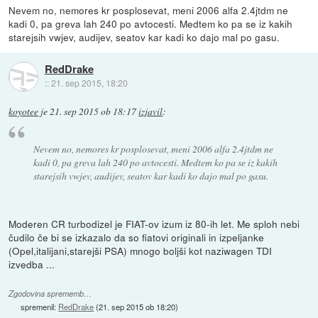
Nevem no, nemores kr posplosevat, meni 2006 alfa 2.4jtdm ne
kadi 0, pa greva lah 240 po avtocesti. Medtem ko pa se iz kakih
starejsih vwjev, audijev, seatov kar kadi ko dajo mal po gasu.
RedDrake
::
21. sep 2015, 18:20
koyotee
je
21. sep 2015 ob 18:17
izjavil
:
Nevem no, nemores kr posplosevat, meni 2006 alfa 2.4jtdm ne
kadi 0, pa greva lah 240 po avtocesti. Medtem ko pa se iz kakih
starejsih vwjev, audijev, seatov kar kadi ko dajo mal po gasu.
Moderen CR turbodizel je FIAT-ov izum iz 80-ih let. Me sploh nebi
čudilo če bi se izkazalo da so fiatovi originali in izpeljanke
(Opel,italijani,starejši PSA) mnogo boljši kot naziwagen TDI
izvedba ...
Zgodovina sprememb…
spremenil:
RedDrake
(
21. sep 2015 ob 18:20
)