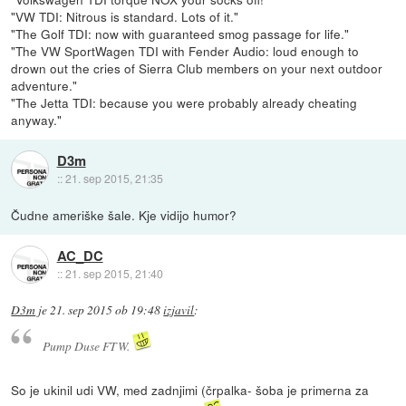
"VW TDI: Nitrous is standard. Lots of it."
"The Golf TDI: now with guaranteed smog passage for life."
"The VW SportWagen TDI with Fender Audio: loud enough to
drown out the cries of Sierra Club members on your next outdoor
adventure."
"The Jetta TDI: because you were probably already cheating
anyway."
D3m
::
21. sep 2015, 21:35
Čudne ameriške šale. Kje vidijo humor?
AC_DC
::
21. sep 2015, 21:40
D3m
je
21. sep 2015 ob 19:48
izjavil
:
Pump Duse FTW.
So je ukinil udi VW, med zadnjimi (črpalka- šoba je primerna za