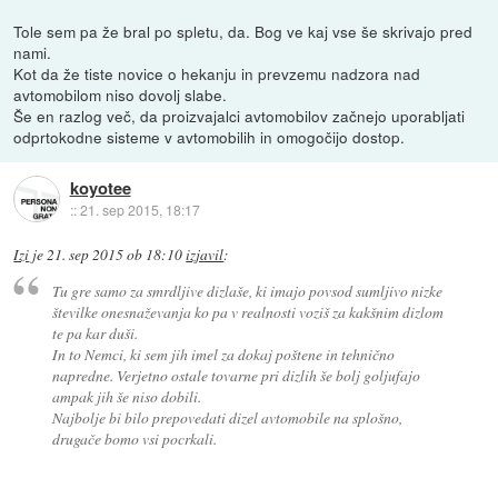
Tole sem pa že bral po spletu, da. Bog ve kaj vse še skrivajo pred
nami.
Kot da že tiste novice o hekanju in prevzemu nadzora nad
avtomobilom niso dovolj slabe.
Še en razlog več, da proizvajalci avtomobilov začnejo uporabljati
odprtokodne sisteme v avtomobilih in omogočijo dostop.
koyotee
::
21. sep 2015, 18:17
Izi
je
21. sep 2015 ob 18:10
izjavil
:
Tu gre samo za smrdljive dizlaše, ki imajo povsod sumljivo nizke
številke onesnaževanja ko pa v realnosti voziš za kakšnim dizlom
te pa kar duši.
In to Nemci, ki sem jih imel za dokaj poštene in tehnično
napredne. Verjetno ostale tovarne pri dizlih še bolj goljufajo
ampak jih še niso dobili.
Najbolje bi bilo prepovedati dizel avtomobile na splošno,
drugače bomo vsi pocrkali.