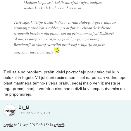
Medtem ko pa se iz kakih starejsih vwjev, audijev,
seatov kar kadi ko dajo mal po gasu.
Tiste saje, ki letijo iz starih dizlov zaradi slabega izgorevanja so
najmanjši problem. Problem pri dizlih so velikanske količine
strupenih brezbarvnih plinov kot na primer omenjeni Dušikovi
oksidi, ki povzročajo astmo in podobne pljučne bolezni.
Bencinarji so skoraj zdravilni proti vsej svinjariji ko jo iz
auspuhov mečejo dizlaši
Tudi saje so problem, prašni delci povzročajo prav tako cel kup
bolezni in tegob. V Ljubljani recimo sem imel na policah vedno lepo
plast mastnega temno-sivega prahu, sedaj malo ven iz mesta je
tega precej manj... verjetno niso samo dizli krivi ampak dvomim da
ne pripomorejo.
Dr_M
::
21. sep 2015, 19:10
Apple
je
21. sep 2015 ob 18:34
izjavil
: