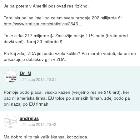
Je pa potem v Ameriki poslovati res rizično.
Torej skupaj so imeli po celem svetu prodaje 202 milijarde €:
http://www.statista.com/statistics/2643...
To je cirka 217 miljarde $. Zaslužijo nekje 11% neto (bruto pred
davki več). Torej 23 miljarde $.
Pa kaj zdaj, ZDA jim bodo vzele koliko? Pa morate vedeti, da oni ne
prikazujejo dobičkov glih v ZDA.
Dr_M
::
21. sep 2015, 20:31
Pomoje bodo placali visoko kazen (verjetno res ne $18mrd), ker
pac ni ameriska firma. EU tolce po amriskih firmah, zdej bodo pa
oni nazaj po EU firmah.
andrejus
::
21. sep 2015, 20:42
Ma dobro ni to tak velik škansal kot zgleda.