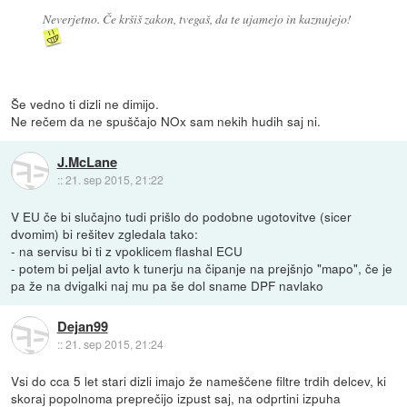
Neverjetno. Če kršiš zakon, tvegaš, da te ujamejo in kaznujejo!
Še vedno ti dizli ne dimijo.
Ne rečem da ne spuščajo NOx sam nekih hudih saj ni.
J.McLane
::
21. sep 2015, 21:22
V EU če bi slučajno tudi prišlo do podobne ugotovitve (sicer
dvomim) bi rešitev zgledala tako:
- na servisu bi ti z vpoklicem flashal ECU
- potem bi peljal avto k tunerju na čipanje na prejšnjo "mapo", če je
pa že na dvigalki naj mu pa še dol sname DPF navlako
Dejan99
::
21. sep 2015, 21:24
Vsi do cca 5 let stari dizli imajo že nameščene filtre trdih delcev, ki
skoraj popolnoma preprečijo izpust saj, na odprtini izpuha