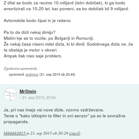
Z dilal se bodo za recimo 10.milijard (letni dobiček), ki ga bodo
amortizirali na 10-20 let, kar pomeni, sa bo dobiček bil 9 milijard.
Avtomobile bodo čipal in je rešeno
Pa to da dizli nekaj dimijo?
Mislim kje se to vozite, po Bolgariji in Romuniji.
Že nekaj časa nisem videl dizla, ki bi dimil. Sodobnega dizla ne, če
ta obstaja je motor v okvari.
Ampak itak niso saje problem.
Zgodovina sprememb…
spremenil:
andrejus
(
21. sep 2015 ob 20:44
)
MrStein
::
21. sep 2015, 20:54
Ja, pri nas imajo vsi nove dizle, vzorno vzdrževane.
Teme o "kako izklopim ta filter in oni senzor" pa so le sovražna
propaganda.
bbbbbb2015
je
21. sep 2015 ob 20:29
izjavil
: