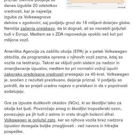
danes izgubile 20 odstotkov
vrednosti, kar je največja
izguba za Volkswagnove
delnice v zgodovini, saj podjetju grozi do 18 milijard dolarjev globe.
Nemčija
začenja preiskavo
, da bi dognali, ali so morebiti goljufali
tudi v Evropi. Medtem se v ZDA napoveduje vpoklic več kot pol
milijona vozil.
Ameriška Agencija za zaščito okolja (EPA) je v petek Volkswagen
obtožila, da programska oprema v njihovih vozil zazna, kdaj so
vozila na testiranju. Takrat se vključi poln sistem za nadzor in
zmanjševanje izpustov, medtem ko pri normalni vožnji izpuhi
zakonsko predpisane vrednosti
presegajo za 40-krat. Volkswagen
je, soočen z rezultati preizkusov, dejanje priznal. V podjetju so
potrdili, da so prejeli uradno najavo o preiskavi in da v popolnosti
sodelujejo.
Gre za izpuste dušikovih oksidov (NOx), ki so škodljivi tako za
okolje kot ljudi. Povzročajo smog in škodljivi troposferski ozon,
povezujejo pa jih tudi z astmo in vrsto drugih bolezni dihal.
Volkswagen je goljufal zato
, ker so njihova vozila brez nadzora
izpustov dosegala boljše zmogljivosti - več navora in hitrejše
pospeške.