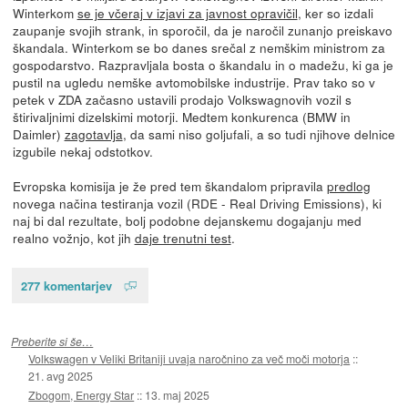
Winterkom
se je včeraj v izjavi za javnost opravičil
, ker so izdali
zaupanje svojih strank, in sporočil, da je naročil zunanjo preiskavo
škandala. Winterkom se bo danes srečal z nemškim ministrom za
gospodarstvo. Razpravljala bosta o škandalu in o madežu, ki ga je
pustil na ugledu nemške avtomobilske industrije. Prav tako so v
petek v ZDA začasno ustavili prodajo Volkswagnovih vozil s
štirivaljnimi dizelskimi motorji. Medtem konkurenca (BMW in
Daimler)
zagotavlja
, da sami niso goljufali, a so tudi njihove delnice
izgubile nekaj odstotkov.
Evropska komisija je že pred tem škandalom pripravila
predlog
novega načina testiranja vozil (RDE - Real Driving Emissions), ki
naj bi dal rezultate, bolj podobne dejanskemu dogajanju med
realno vožnjo, kot jih
daje trenutni test
.
277 komentarjev
Preberite si še…
Volkswagen v Veliki Britaniji uvaja naročnino za več moči motorja
::
21. avg 2025
Zbogom, Energy Star
::
13. maj 2025