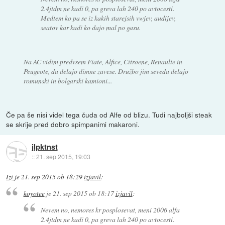
2.4jtdm ne kadi 0, pa greva lah 240 po avtocesti.
Medtem ko pa se iz kakih starejsih vwjev, audijev,
seatov kar kadi ko dajo mal po gasu.
Na AC vidim predvsem Fiate, Alfice, Citroene, Renaulte in
Peugeote, da delajo dimne zavese. Družbo jim seveda delajo
romunski in bolgarski kamioni...
Če pa še nisi videl tega čuda od Alfe od blizu. Tudi najboljši steak
se skrije pred dobro spimpanimi makaroni.
jlpktnst
::
21. sep 2015, 19:03
Izi
je
21. sep 2015 ob 18:29
izjavil
:
koyotee
je
21. sep 2015 ob 18:17
izjavil
:
Nevem no, nemores kr posplosevat, meni 2006 alfa
2.4jtdm ne kadi 0, pa greva lah 240 po avtocesti.