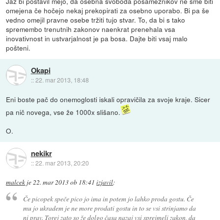
Jaz bi postavil mejo, da osebna svoboda posameznikov ne sme biti
omejena če hočejo nekaj prekopirati za osebno uporabo. Bi pa še
vedno omejil pravne osebe tržiti tujo stvar. To, da bi s tako
spremembo trenutnih zakonov naenkrat prenehala vsa
inovativnost in ustvarjalnost je pa bosa. Dajte biti vsaj malo
pošteni.
Okapi
::
22. mar 2013, 18:48
Eni boste pač do onemoglosti iskali opravičila za svoje kraje. Sicer
pa nič novega, vse že 1000x slišano.
O.
nekikr
::
22. mar 2013, 20:20
malcek
je
22. mar 2013 ob 18:41
izjavil
:
Če picopek speče pico jo ima in potem jo lahko proda gostu. Če
mu jo ukradem je ne more prodati gostu in to se vsi strinjamo da
ni prav. Torej zato so že dolgo časa nazaj vsi sprejmeli zakon, da