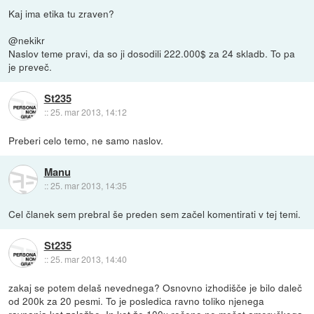
Kaj ima etika tu zraven?
@nekikr
Naslov teme pravi, da so ji dosodili 222.000$ za 24 skladb. To pa
je preveč.
St235
::
25. mar 2013, 14:12
Preberi celo temo, ne samo naslov.
Manu
::
25. mar 2013, 14:35
Cel članek sem prebral še preden sem začel komentirati v tej temi.
St235
::
25. mar 2013, 14:40
zakaj se potem delaš nevednega? Osnovno izhodišče je bilo daleč
od 200k za 20 pesmi. To je posledica ravno toliko njenega