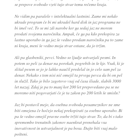
se prepove svobodo vzeti tujo stvar temu rečemo kraja.
Ne vidim pa paralele v intelektualni lastnini. Zame mi nekdo
ukrade program če bi mi ukradel hard disk in jaz programa ne
bi imel več. To se mi zdi narobe ker ga sedaj jaz ne morem
prodati svojemu naročniku. Ampak, če ga pa kdo prekopira za
lastno uporabo in ga jaz še vedno prodam naročniku pa to zame
ni kraja, meni še vedno moja stvar ostane, da jo tržim.
Ali pa glasbeniki, pevci. Vedno so ljudje ustvarjali pesmi. In
potem so peli za denar na porokah, pogrebih in še kje. Vsak, ki je
slišal pesem se jo je lahko naučil predelal in jo celo sam pel za
denar. Nekako s tem nisi nič omejil ta prvega pevca da bi on pel
in služil. Tako je bilo zagotovo vsaj od časa iliade, slabih 3000
let nazaj. Zdaj je pa to manj kot 200 let prepovedano pa se ne
moremo niti pogovarjati če je ta zakon po 200 letih še smisln?
Jaz bi postavil mejo, da osebna svoboda posameznikov ne sme
biti omejena če hočejo nekaj prekopirati za osebno uporabo. Bi
pa še vedno omejil pravne osebe tržiti tujo stvar. To, da bi s tako
spremembo trenutnih zakonov naenkrat prenehala vsa
inovativnost in ustvarjalnost je pa bosa. Dajte biti vsaj malo
pošteni.