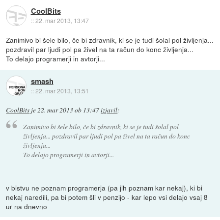
CoolBits
::
22. mar 2013, 13:47
Zanimivo bi šele bilo, če bi zdravnik, ki se je tudi šolal pol življenja...
pozdravil par ljudi pol pa živel na ta račun do konc življenja...
To delajo programerji in avtorji...
smash
::
22. mar 2013, 13:51
CoolBits
je
22. mar 2013 ob 13:47
izjavil
:
Zanimivo bi šele bilo, če bi zdravnik, ki se je tudi šolal pol
življenja... pozdravil par ljudi pol pa živel na ta račun do konc
življenja...
To delajo programerji in avtorji...
v bistvu ne poznam programerja (pa jih poznam kar nekaj), ki bi
nekaj naredili, pa bi potem šli v penzijo - kar lepo vsi delajo vsaj 8
ur na dnevno