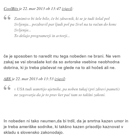
CoolBits
je
22. mar 2013 ob 13:47
izjavil
:
Zanimivo bi šele bilo, če bi zdravnik, ki se je tudi šolal pol
življenja... pozdravil par ljudi pol pa živel na ta račun do konc
življenja...
To delajo programerji in avtorji...
če je sposoben to naredit mu tega nobeden ne brani. Ne vem
zakaj se vsi obnašate kot da so avtorske vsebine neobhodna
dobrina, ki jo treba plačevat ne glede na to ali hočeš ali ne.
ABX
je
22. mar 2013 ob 13:53
izjavil
:
v USA tudi usmrtijo ujetnike, pa noben tukaj (pri zdravi pameti)
ne zagovarja da je to prav ker pač tam so takšni zakoni.
In nobeden ni tako neumen,da bi trdil, da je smrtna kazen umor in
je treba ameriške sodnike, ki takšno kazen prisodijo kaznovat v
skladu s slovensko zakonodajo.