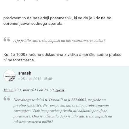
predvsem to da naslednji posameznik, ki ve da je kriv ne bo
obremenjaeval sodnega aparata.
A jo je bilo zato treba napasti na tak nesorazmeren način?
Kot že 1000x račeno odškodnina z vidika ameriške sodne prakse
ni nesorazmerna.
smash
::
25. mar 2013, 15:48
Manu
je
25. mar 2013 ob 15:30
izjavil
:
Nevednega se delaš ti. Dosodili so ji 222.000$, ne glede na
prvotno izhodišče. Ne vem pa kaj naj bi bilo narobe z njenim
ravnanjem. Vsak ima pravico privolit ali odklonit ponujene
poravnave. Ona je odklonila. A jo je bilo zato treba napasti na
tak nesorazmeren način?