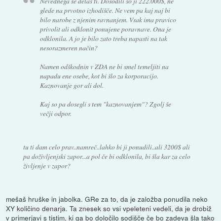
Nevednega se delaš ti. Dosodili so ji 222.000$, ne
glede na prvotno izhodišče. Ne vem pa kaj naj bi
bilo narobe z njenim ravnanjem. Vsak ima pravico
privolit ali odklonit ponujene poravnave. Ona je
odklonila. A jo je bilo zato treba napasti na tak
nesorazmeren način?
Namen odškodnin v ZDA ne bi smel temeljiti na
napadu ene osebe, kot bi šlo za korporacijo.
Kaznovanje gor ali dol.
Kaj so pa dosegli s tem "kaznovanjem"? Zgolj še
večji odpor.
tu ti dam celo prav..namreč..lahko bi ji ponudili..ali 3200$ ali
pa doživljenjski zapor...a pol če bi odklonila, bi šla kar za celo
življenje v zapor?
mešaš hruške in jabolka. GRe za to, da je založba ponudila neko
XY količino denarja. Ta znesek so vsi vpeleteni vedeli, da je drobiž
v primerjavi s tistim, ki ga bo določilo sodišče če bo zadeva šla tako