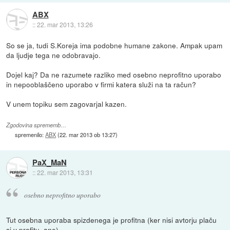
ABX
::
22. mar 2013, 13:26
So se ja, tudi S.Koreja ima podobne humane zakone. Ampak upam
da ljudje tega ne odobravajo.
Dojel kaj? Da ne razumete razliko med osebno neprofitno uporabo
in nepooblaščeno uporabo v firmi katera služi na ta račun?
V unem topiku sem zagovarjal kazen.
Zgodovina sprememb…
spremenilo:
ABX
(
22. mar 2013 ob 13:27
)
PaX_MaN
::
22. mar 2013, 13:31
osebno neprofitno uporabo
Tut osebna uporaba spizdenega je profitna (ker nisi avtorju plaču
si v profitu, ane).