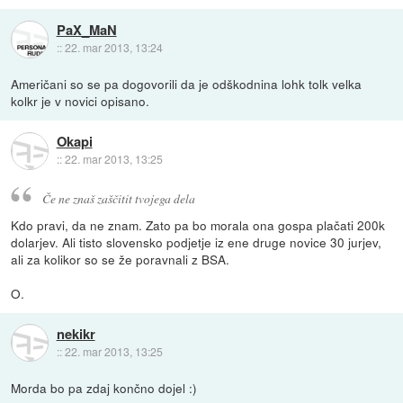
PaX_MaN
::
22. mar 2013, 13:24
Američani so se pa dogovorili da je odškodnina lohk tolk velka
kolkr je v novici opisano.
Okapi
::
22. mar 2013, 13:25
Če ne znaš zaščitit tvojega dela
Kdo pravi, da ne znam. Zato pa bo morala ona gospa plačati 200k
dolarjev. Ali tisto slovensko podjetje iz ene druge novice 30 jurjev,
ali za kolikor so se že poravnali z BSA.
O.
nekikr
::
22. mar 2013, 13:25
Morda bo pa zdaj končno dojel :)