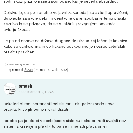
sodit skozi prizmo naše zakonodaje, kar je seveda absurdno.
Dejstvo je, da po trenutno veljavni zakonodaji so avtorji upravičeni,
do plačila za svoje delo. In dejstvo je da je izogibanje temu plačilu
kaznivo in se priznava, da se s takšnim ravnanjem povzroča
avtorju škoda.
Je pa od države do države drugače defnirano kaj točno je kaznivo,
kako se sankcionira in do kakšne odškodnine je nosilec avtorskih
pravic upravičen.
Zgodovina sprememb…
spremenil:
St235
(
22. mar 2013 ob 13:43
)
smash
::
22. mar 2013, 13:45
nekateri bi radi spremenili cel sistem - ok, potem bodo nova
pravila, ki se jih bomo morali držati
narobe pa je, da bi v obstoječem sistemu nekateri radi uvajali nov
sistem z kršenjem pravil - to pa se mi ne zdi prava smer