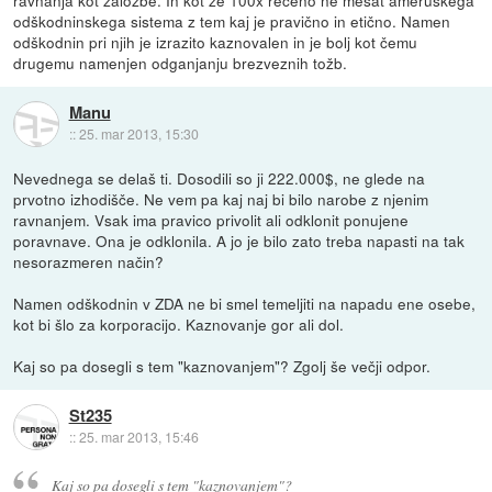
ravnanja kot založbe. In kot že 100x rečeno ne mešat ameruškega
odškodninskega sistema z tem kaj je pravično in etično. Namen
odškodnin pri njih je izrazito kaznovalen in je bolj kot čemu
drugemu namenjen odganjanju brezveznih tožb.
Manu
::
25. mar 2013, 15:30
Nevednega se delaš ti. Dosodili so ji 222.000$, ne glede na
prvotno izhodišče. Ne vem pa kaj naj bi bilo narobe z njenim
ravnanjem. Vsak ima pravico privolit ali odklonit ponujene
poravnave. Ona je odklonila. A jo je bilo zato treba napasti na tak
nesorazmeren način?
Namen odškodnin v ZDA ne bi smel temeljiti na napadu ene osebe,
kot bi šlo za korporacijo. Kaznovanje gor ali dol.
Kaj so pa dosegli s tem "kaznovanjem"? Zgolj še večji odpor.
St235
::
25. mar 2013, 15:46
Kaj so pa dosegli s tem "kaznovanjem"?