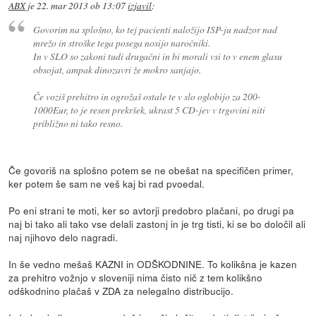
ABX
je
22. mar 2013 ob 13:07
izjavil
:
Govorim na splošno, ko tej pacienti naložijo ISP-ju nadzor nad
mrežo in stroške tega posega nosijo naročniki.
In v SLO so zakoni tudi drugačni in bi morali vsi to v enem glasu
obsojat, ampak dinozavri že mokro sanjajo.
Če voziš prehitro in ogrožaš ostale te v slo oglobijo za 200-
1000Eur, to je resen prekršek, ukrast 5 CD-jev v trgovini niti
približno ni tako resno.
Če govoriš na splošno potem se ne obešat na specifičen primer,
ker potem še sam ne veš kaj bi rad pvoedal.
Po eni strani te moti, ker so avtorji predobro plačani, po drugi pa
naj bi tako ali tako vse delali zastonj in je trg tisti, ki se bo določil ali
naj njihovo delo nagradi.
In še vedno mešaš KAZNI in ODŠKODNINE. To kolikšna je kazen
za prehitro vožnjo v sloveniji nima čisto nič z tem kolikšno
odškodnino plačaš v ZDA za nelegalno distribucijo.