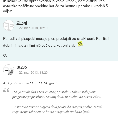
In kakor koli se sprenevedaš je večja kršitev, da ti distribuiraš
avtorsko zaščitene vsebine kot če za lastno uporabo ukradeš 5
cdjev.
Okapi
::
22. mar 2013, 13:19
Pa tudi vsi picopeki morajo pice prodajati po enaki ceni. Ker tisti
dobri nimajo z njimi nič več dela kot oni slabi.
O.
St235
::
22. mar 2013, 13:20
ABX
je
22. mar 2013 ob 13:18
izjavil
:
Da, jaz vsak dan grem en krog z pištolo v roki in naključne
programerje prisilim v zastonj delo. In mislim da nisem edini.
Če ne znaš zaščitit tvojega dela je ura da menjaš poklic, zaradi
tvoje nesposobnosti ne bomo omejevali svobodo ljudi.