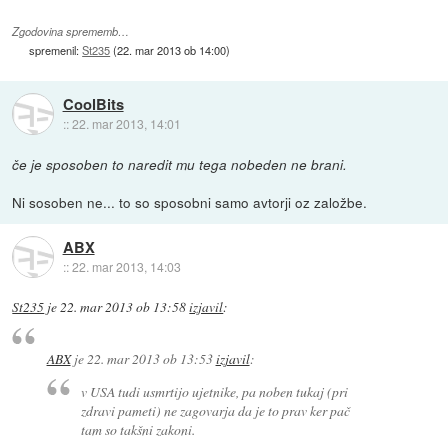
Zgodovina sprememb…
spremenil:
St235
(
22. mar 2013 ob 14:00
)
CoolBits
::
22. mar 2013, 14:01
če je sposoben to naredit mu tega nobeden ne brani.
Ni sosoben ne... to so sposobni samo avtorji oz založbe.
ABX
::
22. mar 2013, 14:03
St235
je
22. mar 2013 ob 13:58
izjavil
:
ABX
je
22. mar 2013 ob 13:53
izjavil
:
v USA tudi usmrtijo ujetnike, pa noben tukaj (pri
zdravi pameti) ne zagovarja da je to prav ker pač
tam so takšni zakoni.