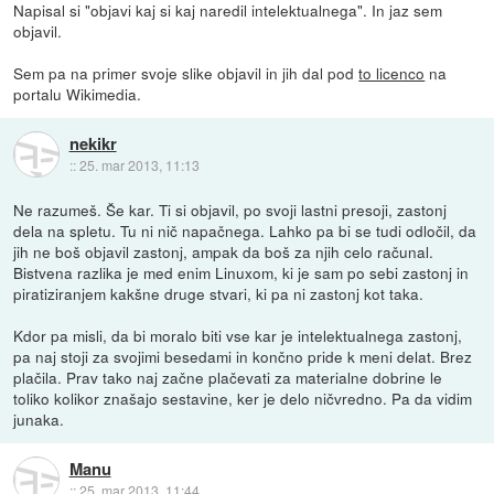
Napisal si "objavi kaj si kaj naredil intelektualnega". In jaz sem
objavil.
Sem pa na primer svoje slike objavil in jih dal pod
to licenco
na
portalu Wikimedia.
nekikr
::
25. mar 2013, 11:13
Ne razumeš. Še kar. Ti si objavil, po svoji lastni presoji, zastonj
dela na spletu. Tu ni nič napačnega. Lahko pa bi se tudi odločil, da
jih ne boš objavil zastonj, ampak da boš za njih celo računal.
Bistvena razlika je med enim Linuxom, ki je sam po sebi zastonj in
piratiziranjem kakšne druge stvari, ki pa ni zastonj kot taka.
Kdor pa misli, da bi moralo biti vse kar je intelektualnega zastonj,
pa naj stoji za svojimi besedami in končno pride k meni delat. Brez
plačila. Prav tako naj začne plačevati za materialne dobrine le
toliko kolikor znašajo sestavine, ker je delo ničvredno. Pa da vidim
junaka.
Manu
::
25. mar 2013, 11:44