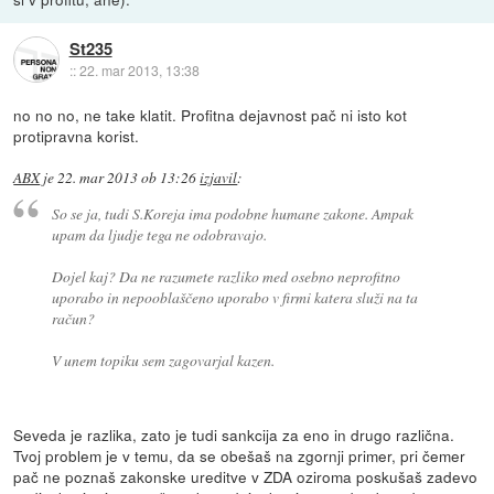
St235
::
22. mar 2013, 13:38
no no no, ne take klatit. Profitna dejavnost pač ni isto kot
protipravna korist.
ABX
je
22. mar 2013 ob 13:26
izjavil
:
So se ja, tudi S.Koreja ima podobne humane zakone. Ampak
upam da ljudje tega ne odobravajo.
Dojel kaj? Da ne razumete razliko med osebno neprofitno
uporabo in nepooblaščeno uporabo v firmi katera služi na ta
račun?
V unem topiku sem zagovarjal kazen.
Seveda je razlika, zato je tudi sankcija za eno in drugo različna.
Tvoj problem je v temu, da se obešaš na zgornji primer, pri čemer
pač ne poznaš zakonske ureditve v ZDA oziroma poskušaš zadevo