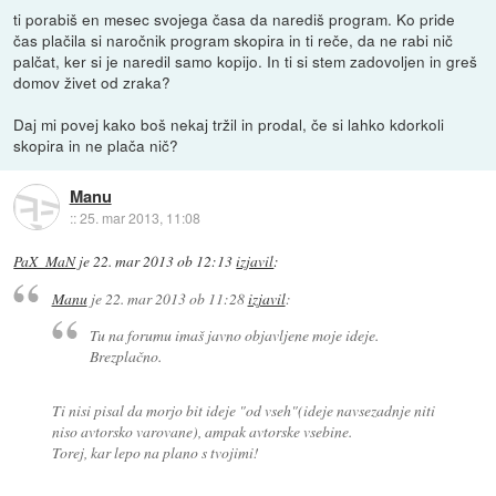
ti porabiš en mesec svojega časa da narediš program. Ko pride
čas plačila si naročnik program skopira in ti reče, da ne rabi nič
palčat, ker si je naredil samo kopijo. In ti si stem zadovoljen in greš
domov živet od zraka?
Daj mi povej kako boš nekaj tržil in prodal, če si lahko kdorkoli
skopira in ne plača nič?
Manu
::
25. mar 2013, 11:08
PaX_MaN
je
22. mar 2013 ob 12:13
izjavil
:
Manu
je
22. mar 2013 ob 11:28
izjavil
:
Tu na forumu imaš javno objavljene moje ideje.
Brezplačno.
Ti nisi pisal da morjo bit ideje "od vseh"(ideje navsezadnje niti
niso avtorsko varovane), ampak avtorske vsebine.
Torej, kar lepo na plano s tvojimi!