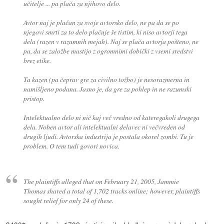
učitelje ... pa plača za njihovo delo.
Avtor naj je plačan za svoje avtorsko delo, ne pa da se po
njegovi smrti za to delo plačuje še tistim, ki niso avtorji tega
dela (razen v razumnih mejah). Naj se plača avtorja pošteno, ne
pa, da se založbe mastijo z ogromnimi dobički z vsemi sredstvi
brez etike.
Ta kazen (pa čeprav gre za civilno tožbo) je nesorazmerna in
namišljeno podana. Jasno je, da gre za pohlep in ne razumski
pristop.
Intelektualno delo ni nič kaj več vredno od kateregakoli drugega
dela. Noben avtor ali intelektualni delavec ni večvreden od
drugih ljudi. Avtorska industrija je postala okorel zombi. Tu je
problem. O tem tudi govori novica.
The plaintiffs alleged that on February 21, 2005, Jammie
Thomas shared a total of 1,702 tracks online; however, plaintiffs
sought relief for only 24 of these.