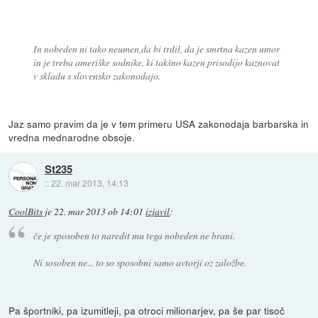
In nobeden ni tako neumen,da bi trdil, da je smrtna kazen umor
in je treba ameriške sodnike, ki takšno kazen prisodijo kaznovat
v skladu s slovensko zakonodajo.
Jaz samo pravim da je v tem primeru USA zakonodaja barbarska in
vredna mednarodne obsoje.
St235
::
22. mar 2013, 14:13
CoolBits
je
22. mar 2013 ob 14:01
izjavil
:
če je sposoben to naredit mu tega nobeden ne brani.
Ni sosoben ne... to so sposobni samo avtorji oz založbe.
Pa športniki, pa izumitleji, pa otroci milionarjev, pa še par tisoč