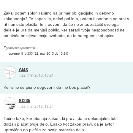
Zakaj potem sploh rabimo na primer obligacijsko in delovno
zakonodajo? Te zaposlim, delaš pol leta, potem ti porinem pa prst v
rit namesto plačila. In ti povem, da če ne znaš zaščitit svojega
delaje je ura da menjaš poklic, ker zaradi tvoje nesposobnosti ne
bo nihče omejeval moje svobode, da te nategnem kot opico.
Zgodovina sprememb…
spremenil:
St235
(
22. mar 2013 ob 13:21
)
ABX
::
22. mar 2013, 13:21
Ker smo se pisno dogovorili da me boš plačal?
St235
::
22. mar 2013, 13:24
Točno tako, ker obstaja zakon, ki pravi, da je delodajalec tebi
dolžan plačat tvoje delo. Enako kot zakon pravi, da je avtor
upravičen do plačila za svoje avtorsko delo.