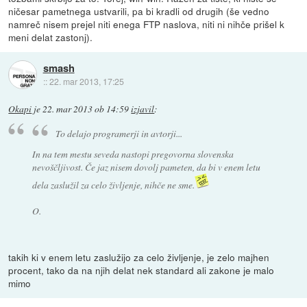
ničesar pametnega ustvarili, pa bi kradli od drugih (še vedno
namreč nisem prejel niti enega FTP naslova, niti ni nihče prišel k
meni delat zastonj).
smash
::
22. mar 2013, 17:25
Okapi
je
22. mar 2013 ob 14:59
izjavil
:
To delajo programerji in avtorji...
In na tem mestu seveda nastopi pregovorna slovenska
nevoščljivost. Če jaz nisem dovolj pameten, da bi v enem letu
dela zaslužil za celo življenje, nihče ne sme.
O.
takih ki v enem letu zaslužijo za celo življenje, je zelo majhen
procent, tako da na njih delat nek standard ali zakone je malo
mimo