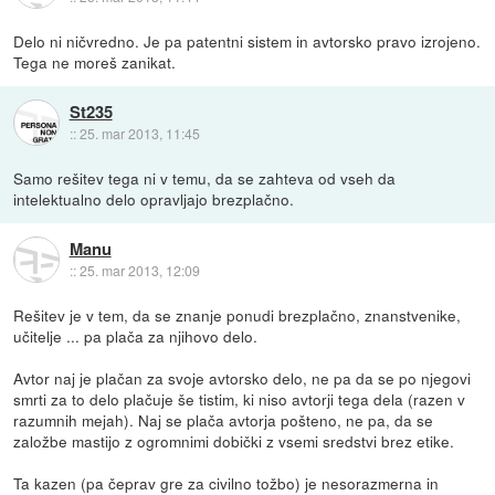
Delo ni ničvredno. Je pa patentni sistem in avtorsko pravo izrojeno.
Tega ne moreš zanikat.
St235
::
25. mar 2013, 11:45
Samo rešitev tega ni v temu, da se zahteva od vseh da
intelektualno delo opravljajo brezplačno.
Manu
::
25. mar 2013, 12:09
Rešitev je v tem, da se znanje ponudi brezplačno, znanstvenike,
učitelje ... pa plača za njihovo delo.
Avtor naj je plačan za svoje avtorsko delo, ne pa da se po njegovi
smrti za to delo plačuje še tistim, ki niso avtorji tega dela (razen v
razumnih mejah). Naj se plača avtorja pošteno, ne pa, da se
založbe mastijo z ogromnimi dobički z vsemi sredstvi brez etike.
Ta kazen (pa čeprav gre za civilno tožbo) je nesorazmerna in