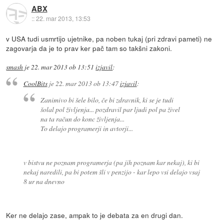
ABX
::
22. mar 2013, 13:53
v USA tudi usmrtijo ujetnike, pa noben tukaj (pri zdravi pameti) ne
zagovarja da je to prav ker pač tam so takšni zakoni.
smash
je
22. mar 2013 ob 13:51
izjavil
:
CoolBits
je
22. mar 2013 ob 13:47
izjavil
:
Zanimivo bi šele bilo, če bi zdravnik, ki se je tudi
šolal pol življenja... pozdravil par ljudi pol pa živel
na ta račun do konc življenja...
To delajo programerji in avtorji...
v bistvu ne poznam programerja (pa jih poznam kar nekaj), ki bi
nekaj naredili, pa bi potem šli v penzijo - kar lepo vsi delajo vsaj
8 ur na dnevno
Ker ne delajo zase, ampak to je debata za en drugi dan.