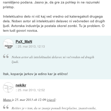
namišljeno podana. Jasno je, da gre za pohlep in ne razumski
pristop.
Intelektualno delo ni nič kaj več vredno od kateregakoli drugega
dela. Noben avtor ali intelektualni delavec ni večvreden od drugih
ljudi. Avtorska industrija je postala okorel zombi. Tu je problem. O
tem tudi govori novica.
PaX_MaN
::
25. mar 2013, 12:13
Noben avtor ali intelektualni delavec ni večvreden od drugih
ljudi.
Itak, kopanje jarkov je edino kar je etično!
nekikr
::
25. mar 2013, 12:52
Manu
je
25. mar 2013 ob 12:09
izjavil
:
Rešitev je v tem, da se znanje ponudi brezplačno, znanstvenike,