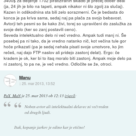
3400$ za deljenje 1702 piratiziranih skladb je precej dober deal
(ja, 24 jih je bilo na tapeti, ampak nikakor ni šlo zgolj za slučaj).
Kazen in odškodnina sta bili zelo sorazmerni. Če je bedasta do
konca je pa kriva sama, sedaj naj pa plača za svojo bebavost.
Avtorji teh pesmi so še kako živi, torej so upravičeni do zaslužka za
svoje delo (ker so zanj postavili ceno).
Seveda intelektualno delo ni več vredno. Ampak tudi manj ni. Še
posebej pa ni tako, da je vredno natanko nič, kot večina tule gor
hoče prikazati (pa je sedaj nehala pisati svoje umotvore, ko jim
rečeš, naj dajo FTP naslov ali pridejo zastonj delat). Ergo: če
kradem je ok, ker bi to itaq moralo biti zastonj. Ampak moje delo pa
ni zastonj, to pa ne, je več vredno. Odločite se že, otroci.
Manu
::
25. mar 2013, 13:52
PaX_MaN
je
25. mar 2013 ob 12:13
izjavil
:
Noben avtor ali intelektualni delavec ni večvreden
od drugih ljudi.
Itak, kopanje jarkov je edino kar je etično!