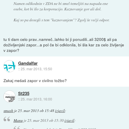
Namen odškodnin v ZDA ne bi smel temeljiti na napadu ene
osebe, kot bi šlo za korporacijo. Kaznovanje gor ali dol.
Kaj so pa dosegli s tem "kaznovanjem"? Zgolj še večji odpor.
tu ti dam celo prav..namreč..lahko bi ji ponudili..ali 3200$ ali pa
doživljenjski zapor...a pol če bi odklonila, bi šla kar za celo življenje
v zapor?
Gandalfar
::
25. mar 2013, 15:50
Zakaj mešaš zapor v civilno tožbo?
St235
::
25. mar 2013, 16:00
smash
je
25. mar 2013 ob 15:48
izjavil
:
Manu
je
25. mar 2013 ob 15:30
izjavil
: