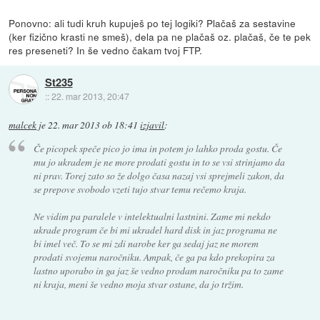
Ponovno: ali tudi kruh kupuješ po tej logiki? Plačaš za sestavine
(ker fizično krasti ne smeš), dela pa ne plačaš oz. plačaš, če te pek
res preseneti? In še vedno čakam tvoj FTP.
St235
::
22. mar 2013, 20:47
malcek
je
22. mar 2013 ob 18:41
izjavil
:
Če picopek speče pico jo ima in potem jo lahko proda gostu. Če
mu jo ukradem je ne more prodati gostu in to se vsi strinjamo da
ni prav. Torej zato so že dolgo časa nazaj vsi sprejmeli zakon, da
se prepove svobodo vzeti tujo stvar temu rečemo kraja.
Ne vidim pa paralele v intelektualni lastnini. Zame mi nekdo
ukrade program če bi mi ukradel hard disk in jaz programa ne
bi imel več. To se mi zdi narobe ker ga sedaj jaz ne morem
prodati svojemu naročniku. Ampak, če ga pa kdo prekopira za
lastno uporabo in ga jaz še vedno prodam naročniku pa to zame
ni kraja, meni še vedno moja stvar ostane, da jo tržim.