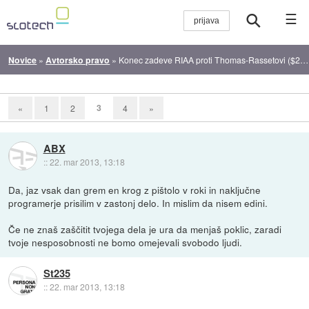
☰
Novice
»
Avtorsko pravo
»
Konec zadeve RIAA proti Thomas-Rassetovi ($222k za 24 pesmi bo kar prav)
3
«
1
2
4
»
ABX
::
22. mar 2013, 13:18
Da, jaz vsak dan grem en krog z pištolo v roki in naključne
programerje prisilim v zastonj delo. In mislim da nisem edini.
Če ne znaš zaščitit tvojega dela je ura da menjaš poklic, zaradi
tvoje nesposobnosti ne bomo omejevali svobodo ljudi.
St235
::
22. mar 2013, 13:18