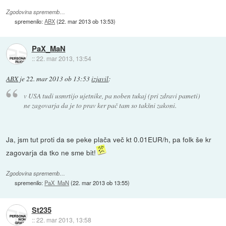
Zgodovina sprememb…
spremenilo:
ABX
(
22. mar 2013 ob 13:53
)
PaX_MaN
::
22. mar 2013, 13:54
ABX
je
22. mar 2013 ob 13:53
izjavil
:
v USA tudi usmrtijo ujetnike, pa noben tukaj (pri zdravi pameti)
ne zagovarja da je to prav ker pač tam so takšni zakoni.
Ja, jsm tut proti da se peke plača več kt 0.01EUR/h, pa folk še kr
zagovarja da tko ne sme bit!
Zgodovina sprememb…
spremenilo:
PaX_MaN
(
22. mar 2013 ob 13:55
)
St235
::
22. mar 2013, 13:58