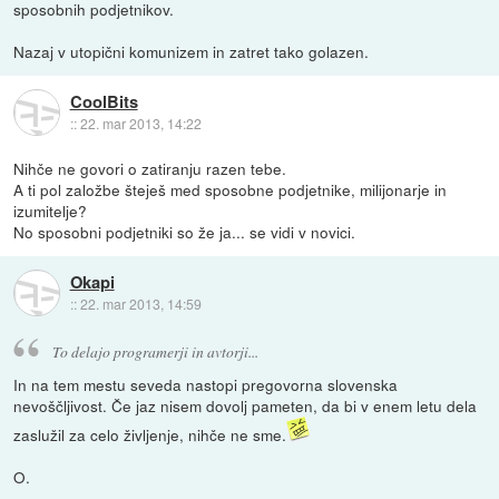
sposobnih podjetnikov.
Nazaj v utopični komunizem in zatret tako golazen.
CoolBits
::
22. mar 2013, 14:22
Nihče ne govori o zatiranju razen tebe.
A ti pol založbe šteješ med sposobne podjetnike, milijonarje in
izumitelje?
No sposobni podjetniki so že ja... se vidi v novici.
Okapi
::
22. mar 2013, 14:59
To delajo programerji in avtorji...
In na tem mestu seveda nastopi pregovorna slovenska
nevoščljivost. Če jaz nisem dovolj pameten, da bi v enem letu dela
zaslužil za celo življenje, nihče ne sme.
O.