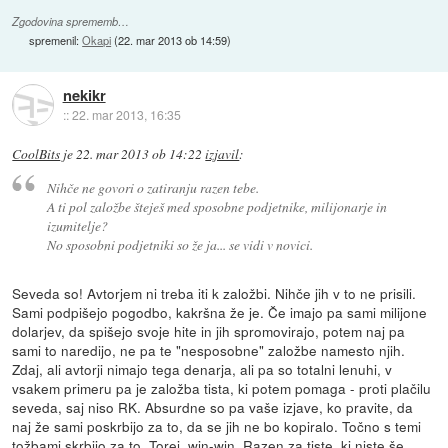
Zgodovina sprememb…
spremenil:
Okapi
(
22. mar 2013 ob 14:59
)
nekikr
::
22. mar 2013, 16:35
CoolBits
je
22. mar 2013 ob 14:22
izjavil
:
Nihče ne govori o zatiranju razen tebe.
A ti pol založbe šteješ med sposobne podjetnike, milijonarje in
izumitelje?
No sposobni podjetniki so že ja... se vidi v novici.
Seveda so! Avtorjem ni treba iti k založbi. Nihče jih v to ne prisili.
Sami podpišejo pogodbo, kakršna že je. Če imajo pa sami milijone
dolarjev, da spišejo svoje hite in jih spromovirajo, potem naj pa
sami to naredijo, ne pa te "nesposobne" založbe namesto njih.
Zdaj, ali avtorji nimajo tega denarja, ali pa so totalni lenuhi, v
vsakem primeru pa je založba tista, ki potem pomaga - proti plačilu
seveda, saj niso RK. Absurdne so pa vaše izjave, ko pravite, da
naj že sami poskrbijo za to, da se jih ne bo kopiralo. Točno s temi
tožbami skrbijo za to. Torej, win-win. Razen za tiste, ki niste še