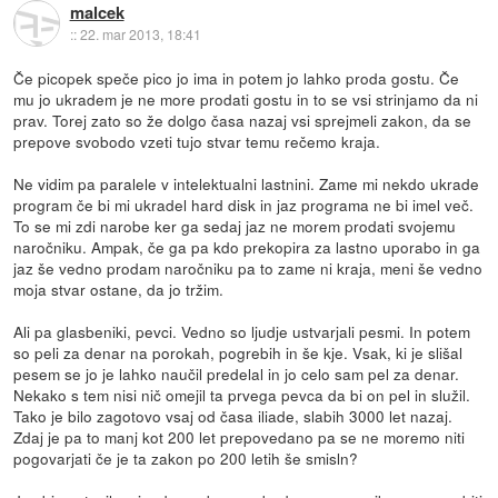
malcek
::
22. mar 2013, 18:41
Če picopek speče pico jo ima in potem jo lahko proda gostu. Če
mu jo ukradem je ne more prodati gostu in to se vsi strinjamo da ni
prav. Torej zato so že dolgo časa nazaj vsi sprejmeli zakon, da se
prepove svobodo vzeti tujo stvar temu rečemo kraja.
Ne vidim pa paralele v intelektualni lastnini. Zame mi nekdo ukrade
program če bi mi ukradel hard disk in jaz programa ne bi imel več.
To se mi zdi narobe ker ga sedaj jaz ne morem prodati svojemu
naročniku. Ampak, če ga pa kdo prekopira za lastno uporabo in ga
jaz še vedno prodam naročniku pa to zame ni kraja, meni še vedno
moja stvar ostane, da jo tržim.
Ali pa glasbeniki, pevci. Vedno so ljudje ustvarjali pesmi. In potem
so peli za denar na porokah, pogrebih in še kje. Vsak, ki je slišal
pesem se jo je lahko naučil predelal in jo celo sam pel za denar.
Nekako s tem nisi nič omejil ta prvega pevca da bi on pel in služil.
Tako je bilo zagotovo vsaj od časa iliade, slabih 3000 let nazaj.
Zdaj je pa to manj kot 200 let prepovedano pa se ne moremo niti
pogovarjati če je ta zakon po 200 letih še smisln?