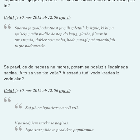
to?
Cold1
je
10. nov 2012 ob 12:06
izjavil
:
Sporna je zgolj
odsotnost
javnih spletnih knjižnic, ki bi na
smiseln način nudile dostop do knjig, glasbe, filmov in
programja; dokler tega ne bo, bodo mnogi pač uporabljali
razne nadomestke.
Se pravi, ce do necesa ne mores, potem se posluzis ilegalnega
nacina. A to za vse tko velja? A sosedu tudi vodo krades iz
vodnjaka?
Cold1
je
10. nov 2012 ob 12:06
izjavil
:
Saj jih ne ignoriras na
celi crti
.
V naslednjem stavku se negiraš.
Ignoriras njihove produkte,
popolnoma
.