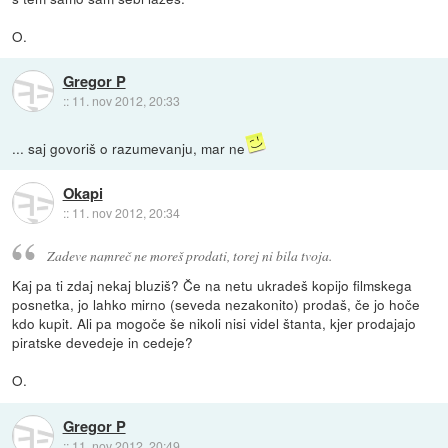
O.
Gregor P
::
11. nov 2012, 20:33
... saj govoriš o razumevanju, mar ne
Okapi
::
11. nov 2012, 20:34
Zadeve namreč ne moreš prodati, torej ni bila tvoja.
Kaj pa ti zdaj nekaj bluziš? Če na netu ukradeš kopijo filmskega
posnetka, jo lahko mirno (seveda nezakonito) prodaš, če jo hoče
kdo kupit. Ali pa mogoče še nikoli nisi videl štanta, kjer prodajajo
piratske devedeje in cedeje?
O.
Gregor P
::
11. nov 2012, 20:49