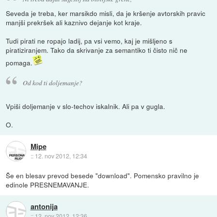
Seveda je treba, ker marsikdo misli, da je kršenje avtorskih pravic
manjši prekršek ali kaznivo dejanje kot kraje.
Tudi pirati ne ropajo ladij, pa vsi vemo, kaj je mišljeno s
piratiziranjem. Tako da skrivanje za semantiko ti čisto nič ne
pomaga.
Od kod ti doljemanje?
Vpiši doljemanje v slo-techov iskalnik. Ali pa v gugla.
O.
Mipe
::
12. nov 2012, 12:34
Še en blesav prevod besede "download". Pomensko pravilno je
edinole PRESNEMAVANJE.
antonija
::
12. nov 2012, 12:36