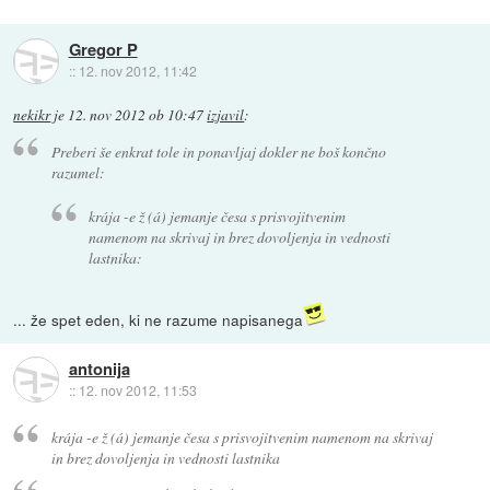
Gregor P
::
12. nov 2012, 11:42
nekikr
je
12. nov 2012 ob 10:47
izjavil
:
Preberi še enkrat tole in ponavljaj dokler ne boš končno
razumel:
krája -e ž (á) jemanje česa s prisvojitvenim
namenom na skrivaj in brez dovoljenja in vednosti
lastnika:
... že spet eden, ki ne razume napisanega
antonija
::
12. nov 2012, 11:53
krája -e ž (á)
jemanje česa s prisvojitvenim namenom na skrivaj
in brez dovoljenja in vednosti lastnika