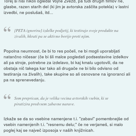
Torej si nisi nikoli ogledal Vojne Zvezd, pa tudi drugih filmov ne,
glasbe, razen starih del (ki jim je avtorska zaščita potekla) v lastni
izvedbi, ne poslušaš, itd...
[PETA ignorira] izdelke podjetij, ki testirajo svoje produkte na
zivalih, hkrati pa se aktivno borijo proti njim.
Popolna neumnost, če bi to res počeli, ne bi mogli uporabljati
natančno ničesar (če bi šli malce pogledati podsestavine izdelkov
ali pa stroje, potrebne za izdelavo, bi kaj kmalu ugotovili, da ne
obstaja nič takega kar tako ali drugače ne bi bilo odvisno od
testiranja na živalih), take skupine so ali osnovane na ignoranci ali
pa na sprenevedanju.
Sem preprican, da je velika vecina avtorskih vsebin, ki se
piratizira predvsem zabavne narave.
Izkaže se da so vsebine namenjene t.i. "zabavi" pomembnejše od
vsebin namenjenih t.i. "resnemu delu;" če ne verjameš, si malo
poglej kaj se največ izposoja v naših knjižnicah.