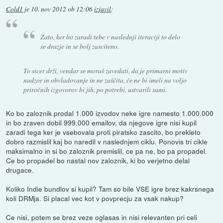
Cold1
je
10. nov 2012 ob 12:06
izjavil
:
Zato, ker bo zaradi tebe v naslednji iteraciji to delo
se drazje in se bolj zasciteno.
To sicer drži, vendar se moraš zavedati, da je primarni motiv
nadzor in obvladovanje
in ne zaščita, če ne bi imeli na voljo
priročnih izgovorov bi jih, po potrebi, ustvarili sami.
Ko bo zaloznik prodal 1.000 izvodov neke igre namesto 1.000.000
in bo zraven dobil 999.000 emailov, da njegove igre nisi kupil
zaradi tega ker je vsebovala proti piratsko zascito, bo prekleto
dobro razmislil kaj bo naredil v naslednjem ciklu. Ponovis tri cikle
maksimalno in si bo zaloznik premislil, ce pa ne, bo pa propadel.
Ce bo propadel bo nastal nov zaloznik, ki bo verjetno delal
drugace.
Koliko Indie bundlov si kupil? Tam so bile VSE igre brez kakrsnega
koli DRMja. Si placal vec kot v povprecju za vsak nakup?
Ce nisi, potem se brez veze oglasas in nisi relevanten pri celi