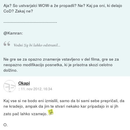
Aja? So ustvarjalci WOW-a že propadli? Ne? Kaj pa oni, ki delajo
CoD? Zakaj ne?
-------------------------------------
@Kamran:
Vodni žig bi lahko odstranil...
Ne gre se za opazno znamenje vstavljeno v del filma, gre se za
neopazno modifikacijo posnetka, ki je prisotna skozi celotno
dolžino.
Okapi
::
11. nov 2012, 16:34
Kaj vse si ne bodo eni izmislili, samo da bi sami sebe prepričali, da
ne kradejo, ampak da jim te stvari nekako kar pripadajo in si jih
zato pač lahko vzamejo.
O.