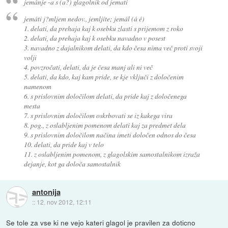
jemánje -a s (a?)
glagolnik od jemati
jemáti j?mljem nedov., jemljíte; jemál (á é)
1.
delati, da prehaja kaj k osebku zlasti s prijemom z roko
2.
delati, da prehaja kaj k osebku navadno v posest
3. navadno z dajalnikom
delati, da kdo česa nima več proti svoji
volji
4.
povzročati, delati, da je česa manj ali ni več
5.
delati, da kdo, kaj kam pride, se kje vključi z določenim
namenom
6. s prislovnim določilom
delati, da pride kaj z določenega
mesta
7. s prislovnim določilom
oskrbovati se iz kakega vira
8. pog., z oslabljenim pomenom
delati kaj za predmet dela
9. s prislovnim določilom načina
imeti določen odnos do česa
10.
delati, da pride kaj v telo
11. z oslabljenim pomenom, z glagolskim samostalnikom
izraža
dejanje, kot ga določa samostalnik
antonija
::
12. nov 2012, 12:11
Se tole za vse ki ne vejo kateri glagol je pravilen za doticno