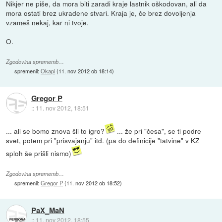
Nikjer ne piše, da mora biti zaradi kraje lastnik oškodovan, ali da
mora ostati brez ukradene stvari. Kraja je, če brez dovoljenja
vzameš nekaj, kar ni tvoje.
O.
Zgodovina sprememb…
spremenil:
Okapi
(
11. nov 2012 ob 18:14
)
Gregor P
::
11. nov 2012, 18:51
... ali se bomo znova šli to igro?
... že pri "česa", se ti podre
svet, potem pri "prisvajanju" itd. (pa do definicije "tatvine" v KZ
sploh še prišli nismo)
Zgodovina sprememb…
spremenil:
Gregor P
(
11. nov 2012 ob 18:52
)
PaX_MaN
::
11. nov 2012, 18:55