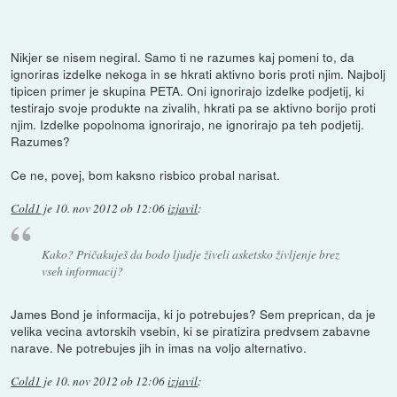
Nikjer se nisem negiral. Samo ti ne razumes kaj pomeni to, da
ignoriras izdelke nekoga in se hkrati aktivno boris proti njim. Najbolj
tipicen primer je skupina PETA. Oni ignorirajo izdelke podjetij, ki
testirajo svoje produkte na zivalih, hkrati pa se aktivno borijo proti
njim. Izdelke popolnoma ignorirajo, ne ignorirajo pa teh podjetij.
Razumes?
Ce ne, povej, bom kaksno risbico probal narisat.
Cold1
je
10. nov 2012 ob 12:06
izjavil
:
Kako? Pričakuješ da bodo ljudje živeli asketsko življenje brez
vseh informacij?
James Bond je informacija, ki jo potrebujes? Sem preprican, da je
velika vecina avtorskih vsebin, ki se piratizira predvsem zabavne
narave. Ne potrebujes jih in imas na voljo alternativo.
Cold1
je
10. nov 2012 ob 12:06
izjavil
: