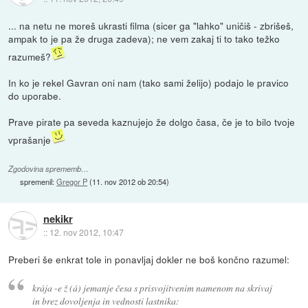
... na netu ne moreš ukrasti filma (sicer ga "lahko" uničiš - zbrišeš,
ampak to je pa že druga zadeva); ne vem zakaj ti to tako težko
razumeš?
In ko je rekel Gavran oni nam (tako sami želijo) podajo le pravico
do uporabe.
Prave pirate pa seveda kaznujejo že dolgo časa, če je to bilo tvoje
vprašanje
Zgodovina sprememb…
spremenil:
Gregor P
(
11. nov 2012 ob 20:54
)
nekikr
::
12. nov 2012, 10:47
Preberi še enkrat tole in ponavljaj dokler ne boš končno razumel:
krája -e ž (á) jemanje česa s prisvojitvenim namenom na skrivaj
in brez dovoljenja in vednosti lastnika: