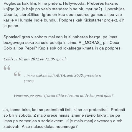
Pogledas kak film, ki ne pride iz Hollywooda. Preberes kaksno
knjigo (to je baje po vasih standardih se ok, mar ne?). Uporabljas
Ubuntu, LibreOffice. Igras en kup open source games ali pa vse
kar je v Humble Indie bundlu. Podpres kak Kickstarter projekt. Jih
je polno.
Spomladi gres v soboto mal ven in si naberes bezga, pa imas
bezgovega soka za celo poletje in zimo. A _MORAS_ piti Coca
Colo ali pa Pepsi? Kupis sok od lokalnega kmeta in ga podpres.
Cold1
je
10. nov 2012 ob 12:06
izjavil
:
...in na vsakem anti ACTA, anti SOPA protestu si
zraven.
Ponovno, po opravljenem šihtu v tovarni ali že kar pred njim?
Ja, tocno tako, kot so protestirali tisti, ki so ze protestirali. Protesti
so bili v soboto. Z malo srece nimas izmene ravno takrat, ce pa
imas pa zamenjas s sodelavcem, ki je malo manj osvescen o teh
zadevah. A se nalasc delas neumnega?