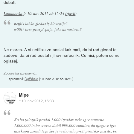
debati.
Looooooka
je
10. nov 2012 ob 12:24
izjavil
:
netflix lahko gledas iz Slovenije?
w00t? brez proxy/vpnja, fake us naslova?
Ne mores. A si netflixu ze poslal kak mail, da bi rad gledal te
zadeve, da bi rad postal njihov narocnik. Ce nisi, potem se ne
oglasaj.
Zgodovina sprememb…
spremenil:
BigWhale
(
10. nov 2012 ob 16:19
)
Mipe
::
10. nov 2012, 16:33
Ko bo zaloznik prodal 1.000 izvodov neke igre namesto
1.000.000 in bo zraven dobil 999.000 emailov, da njegove igre
nisi kupil zaradi tega ker je vsebovala proti piratsko zascito, bo