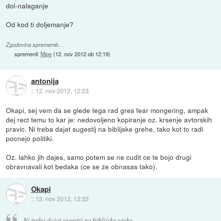
dol-nalaganje
Od kod ti doljemanje?
Zgodovina sprememb…
spremenil:
Mipe
(
12. nov 2012 ob 12:19
)
antonija
::
12. nov 2012, 12:23
Okapi, sej vem da se glede tega rad gres fear mongering, ampak
dej rect temu to kar je: nedovoljeno kopiranje oz. krsenje avtorskih
pravic. Ni treba dajat sugestij na biblijske grehe, tako kot to radi
pocnejo politiki.
Oz. lahko jih dajes, samo potem se ne cudit ce te bojo drugi
obravnavali kot bedaka (ce se ze obnasas tako).
Okapi
::
12. nov 2012, 12:32
Ni treba dajat sugestij na biblijske grehe,