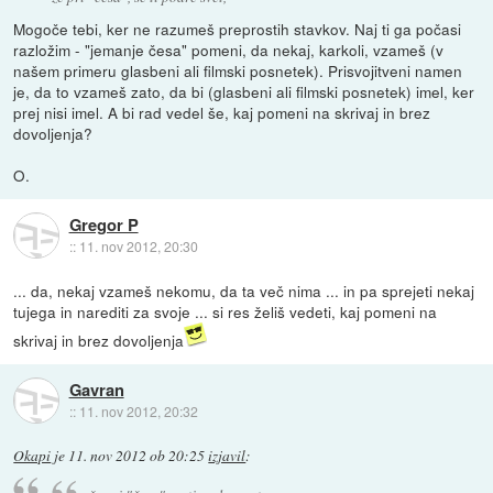
Mogoče tebi, ker ne razumeš preprostih stavkov. Naj ti ga počasi
razložim - "jemanje česa" pomeni, da nekaj, karkoli, vzameš (v
našem primeru glasbeni ali filmski posnetek). Prisvojitveni namen
je, da to vzameš zato, da bi (glasbeni ali filmski posnetek) imel, ker
prej nisi imel. A bi rad vedel še, kaj pomeni na skrivaj in brez
dovoljenja?
O.
Gregor P
::
11. nov 2012, 20:30
... da, nekaj vzameš nekomu, da ta več nima ... in pa sprejeti nekaj
tujega in narediti za svoje ... si res želiš vedeti, kaj pomeni na
skrivaj in brez dovoljenja
Gavran
::
11. nov 2012, 20:32
Okapi
je
11. nov 2012 ob 20:25
izjavil
: