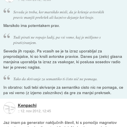
Seveda je treba, ker marsikdo misli, da je kršenje avtorskih
pravic manjši prekršek ali kaznivo dejanje kot kraje.
Marsikdo ima potemtakem prav.
Tudi pirati ne ropajo ladij, pa vsi vemo, kaj je mišljeno s
piratiziranjem.
Seveda jih ropajo. Pa vcasih se je ta izraz uporabljal za
preprodajalce, ki so krsili avtorske pravice. Danes pa (zelo) glasna
manjsina uporablja ta izraz za vsakogar, ki poslusa sosedov radio
ker je prevec naglas.
Tako da skrivanje za semantiko ti čisto nič ne pomaga.
In obratno: tudi tebi skrivanje za semantiko cisto nic ne pomaga, ce
pa vsi vemo (z izjemo zaloznikov) da gre za manjsi prekrsek.
Kenpachi
::
12. nov 2012, 12:45
Jaz imam pa generator naključnih števil, ki s pomočjo magnetov