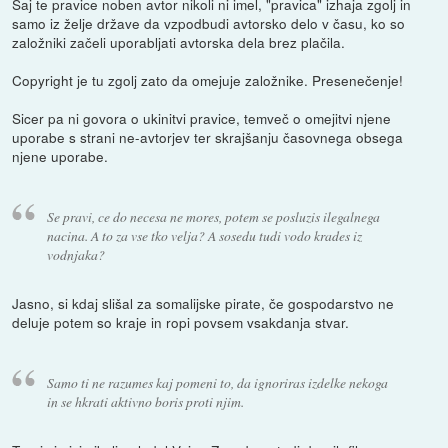
Saj te pravice noben avtor nikoli ni imel, "pravica" izhaja zgolj in
samo iz želje države da vzpodbudi avtorsko delo v času, ko so
založniki začeli uporabljati avtorska dela brez plačila.
Copyright je tu zgolj zato da omejuje založnike. Presenečenje!
Sicer pa ni govora o ukinitvi pravice, temveč o omejitvi njene
uporabe s strani ne-avtorjev ter skrajšanju časovnega obsega
njene uporabe.
Se pravi, ce do necesa ne mores, potem se posluzis ilegalnega
nacina. A to za vse tko velja? A sosedu tudi vodo krades iz
vodnjaka?
Jasno, si kdaj slišal za somalijske pirate, če gospodarstvo ne
deluje potem so kraje in ropi povsem vsakdanja stvar.
Samo ti ne razumes kaj pomeni to, da ignoriras izdelke nekoga
in se hkrati aktivno boris proti njim.