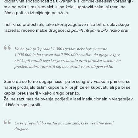
kognitivnih sposobnosti za ukvarjanje s kompleksnejšimi vprašanji -
tole so odkrili raziskovalci, ki so želeli ugotoviti zakaj si revni ne
iščejo poti za izboljšanje položaja.
Tisti ki so protestirali, tako skoraj zagotovo niso bili iz delavskega
razreda; rečeno malce drugače:
.
iz polnih riti jim ni bilo težko srat
Ko bo zaloznik prodal 1.000 izvodov neke igre namesto
1.000.000 in bo zraven dobil 999.000 emailov, da njegove igre
nisi kupil zaradi tega ker je vsebovala proti piratsko zascito, bo
prekleto dobro razmislil kaj bo naredil v naslednjem ciklu.
Samo da se to ne dogaja; sicer pa bi se igre v vsakem primeru še
naprej prodajalo tistim kupcem, ki bi jih želeli kupovati, ali pa bi se
kapital preusmeril v kako drugo branžo.
Žal ne razumeš delovanja podjetij v lasti institucionalnih vlagateljev,
ki iščejo zgolj profit.
Ce bo propadel bo nastal nov zaloznik, ki bo verjetno delal
drugace.