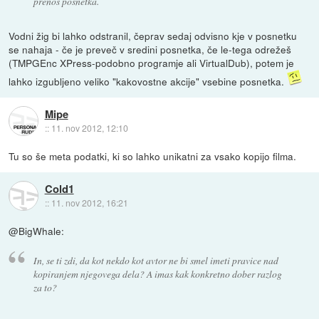
prenos posnetka.
Vodni žig bi lahko odstranil, čeprav sedaj odvisno kje v posnetku
se nahaja - če je preveč v sredini posnetka, če le-tega odrežeš
(TMPGEnc XPress-podobno programje ali VirtualDub), potem je
lahko izgubljeno veliko "kakovostne akcije" vsebine posnetka.
Mipe
::
11. nov 2012, 12:10
Tu so še meta podatki, ki so lahko unikatni za vsako kopijo filma.
Cold1
::
11. nov 2012, 16:21
@BigWhale:
In, se ti zdi, da kot nekdo kot avtor ne bi smel imeti pravice nad
kopiranjem njegovega dela? A imas kak konkretno dober razlog
za to?