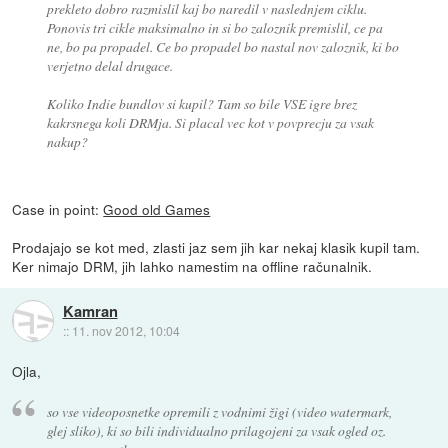
prekleto dobro razmislil kaj bo naredil v naslednjem ciklu.
Ponovis tri cikle maksimalno in si bo zaloznik premislil, ce pa
ne, bo pa propadel. Ce bo propadel bo nastal nov zaloznik, ki bo
verjetno delal drugace.
Koliko Indie bundlov si kupil? Tam so bile VSE igre brez
kakrsnega koli DRMja. Si placal vec kot v povprecju za vsak
nakup?
Case in point:
Good old Games
Prodajajo se kot med, zlasti jaz sem jih kar nekaj klasik kupil tam.
Ker nimajo DRM, jih lahko namestim na offline računalnik.
Kamran
::
11. nov 2012, 10:04
Ojla,
so vse videoposnetke opremili z vodnimi žigi (video watermark,
glej sliko), ki so bili individualno prilagojeni za vsak ogled oz.