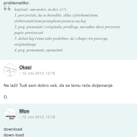
problematiko:
kopírati -am nedov. in dov. (i?)
1.
povzročati, da se besedilo, slika s fotokemičnim,
elektrostatičnim postopkom prenese na kaj
2. pog.
prenašati z originala, predloge, navadno skozi prozoren
papir, prerisovati
3.
delati kaj čemu tako podobno, da vzbuja vtis pravega,
originalnega
4. pog.
posnemati, oponašati
Okapi
::
12. nov 2012, 12:16
Ne laži! Tudi sam dobro veš, da se temu reče dol
.
jemanje
O.
Mipe
::
12. nov 2012, 12:18
download
down-load