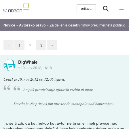
☰
Novice
»
Avtorsko pravo
»
Za deljenje desetih filmov prek interneta poldrugi milijon dolarjev kazni
2
«
1
3
»
BigWhale
::
10. nov 2012, 16:18
Cold1
je
10. nov 2012 ob 12:06
izjavil
:
Ampak piratiziranje njihovih vsebin ni upor.
Seveda je. Ne priznaš jim pravice do monopola nad kopiranjem.
In, se ti zdi, da kot nekdo kot avtor ne bi smel imeti pravice nad
kopiranjem njegovega dela? A imas kak konkretno dober razlog za