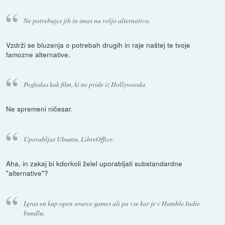
Ne potrebujes jih in imas na voljo alternativo.
Vzdrži se bluzenja o potrebah drugih in raje naštej te tvoje
famozne alternative.
Pogledas kak film, ki ne pride iz Hollywooda.
Ne spremeni ničesar.
Uporabljas Ubuntu, LibreOffice.
Aha, in zakaj bi kdorkoli želel uporabljati substandardne
"alternative"?
Igras en kup open source games ali pa vse kar je v Humble Indie
bundlu.