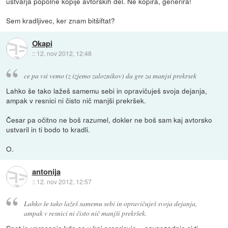
ustvarja popolne kopije avtorskih del. Ne kopira, generira!
Sem kradljivec, ker znam bitšiftat?
Okapi
::
12. nov 2012, 12:48
ce pa vsi vemo (z izjemo zaloznikov) da gre za manjsi prekrsek
Lahko še tako lažeš samemu sebi in opravičuješ svoja dejanja,
ampak v resnici ni čisto nič manjši prekršek.
Česar pa očitno ne boš razumel, dokler ne boš sam kaj avtorsko
ustvaril in ti bodo to kradli.
O.
antonija
::
12. nov 2012, 12:57
Lahko še tako lažeš samemu sebi in opravičuješ svoja dejanja,
ampak v resnici ni čisto nič manjši prekršek.