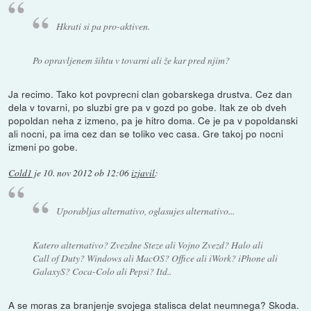
Hkrati si pa pro-aktiven.
Po opravljenem šihtu v tovarni ali že kar pred njim?
Ja recimo. Tako kot povprecni clan gobarskega drustva. Cez dan
dela v tovarni, po sluzbi gre pa v gozd po gobe. Itak ze ob dveh
popoldan neha z izmeno, pa je hitro doma. Ce je pa v popoldanski
ali nocni, pa ima cez dan se toliko vec casa. Gre takoj po nocni
izmeni po gobe.
Cold1
je
10. nov 2012 ob 12:06
izjavil
:
Uporabljas alternativo, oglasujes alternativo...
Katero alternativo? Zvezdne Steze ali Vojno Zvezd? Halo ali
Call of Duty? Windows ali MacOS? Office ali iWork? iPhone ali
GalaxyS? Coca-Colo ali Pepsi? Itd..
A se moras za branjenje svojega stalisca delat neumnega? Skoda.