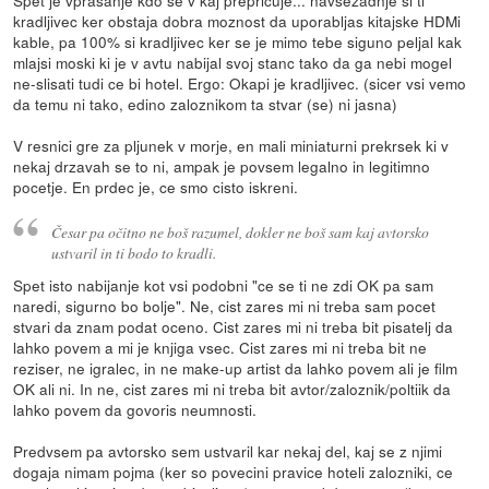
Spet je vprasanje kdo se v kaj prepricuje... navsezadnje si ti
kradljivec ker obstaja dobra moznost da uporabljas kitajske HDMi
kable, pa 100% si kradljivec ker se je mimo tebe siguno peljal kak
mlajsi moski ki je v avtu nabijal svoj stanc tako da ga nebi mogel
ne-slisati tudi ce bi hotel. Ergo: Okapi je kradljivec. (sicer vsi vemo
da temu ni tako, edino zaloznikom ta stvar (se) ni jasna)
V resnici gre za pljunek v morje, en mali miniaturni prekrsek ki v
nekaj drzavah se to ni, ampak je povsem legalno in legitimno
pocetje. En prdec je, ce smo cisto iskreni.
Česar pa očitno ne boš razumel, dokler ne boš sam kaj avtorsko
ustvaril in ti bodo to kradli.
Spet isto nabijanje kot vsi podobni "ce se ti ne zdi OK pa sam
naredi, sigurno bo bolje". Ne, cist zares mi ni treba sam pocet
stvari da znam podat oceno. Cist zares mi ni treba bit pisatelj da
lahko povem a mi je knjiga vsec. Cist zares mi ni treba bit ne
reziser, ne igralec, in ne make-up artist da lahko povem ali je film
OK ali ni. In ne, cist zares mi ni treba bit avtor/zaloznik/poltiik da
lahko povem da govoris neumnosti.
Predvsem pa avtorsko sem ustvaril kar nekaj del, kaj se z njimi
dogaja nimam pojma (ker so povecini pravice hoteli zalozniki, ce