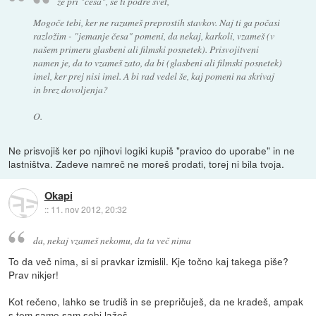
že pri "česa", se ti podre svet,
Mogoče tebi, ker ne razumeš preprostih stavkov. Naj ti ga počasi
razložim - "jemanje česa" pomeni, da nekaj, karkoli, vzameš (v
našem primeru glasbeni ali filmski posnetek). Prisvojitveni
namen je, da to vzameš zato, da bi (glasbeni ali filmski posnetek)
imel, ker prej nisi imel. A bi rad vedel še, kaj pomeni na skrivaj
in brez dovoljenja?
O.
Ne prisvojiš ker po njihovi logiki kupiš "pravico do uporabe" in ne
lastništva. Zadeve namreč ne moreš prodati, torej ni bila tvoja.
Okapi
::
11. nov 2012, 20:32
da, nekaj vzameš nekomu, da ta več nima
To da več nima, si si pravkar izmislil. Kje točno kaj takega piše?
Prav nikjer!
Kot rečeno, lahko se trudiš in se prepričuješ, da ne kradeš, ampak
s tem samo sam sebi lažeš.