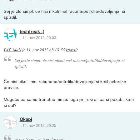
Sej je zlo simpl: če nisi nikoli mel računa/potrdila/dovoljenja, si
spizdil.
techfreak :)
::
11. nov 2012, 20:03
PaX_MaN
je
11. nov 2012 ob 18:55
izjavil
:
Sej je zlo simpl: če nisi nikoli mel računa/potrdila/dovoljenja, si
spizdil.
Če nisi nikoli imel računana/potrdila/dovoljenja si kršil avtorske
pravice.
Mogoče pa samo trenutno nimaš tega pri roki ali pa si pozabil kam
si dal?
Okapi
::
11. nov 2012, 20:25
že pri "česa", se ti podre svet,