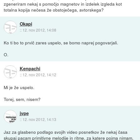
zgeneriram nekaj s pomočjo magnetov in izdelek izgleda kot
totalna kopija nečesa že obstoječega, avtorskega?
Okapi
::
12. nov 2012, 14:08
Ko ti bo to prvič zares uspelo, se bomo naprej pogovarjali.
O.
Kenpachi
::
12. nov 2012, 14:12
Mi je že uspelo.
Torej, sem, nisem?
jype
::
12. nov 2012, 14:13
Jaz za glasbeno podlago svojih video posnetkov že nekaj časa
skupaj pacam primitivne melodije in ritme, za katere pojma nimam,