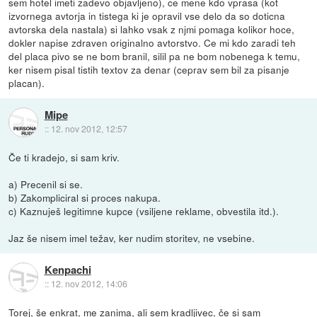
sem hotel imeti zadevo objavljeno), ce mene kdo vprasa (kot
izvornega avtorja in tistega ki je opravil vse delo da so doticna
avtorska dela nastala) si lahko vsak z njmi pomaga kolikor hoce,
dokler napise zdraven originalno avtorstvo. Ce mi kdo zaradi teh
del placa pivo se ne bom branil, silil pa ne bom nobenega k temu,
ker nisem pisal tistih textov za denar (ceprav sem bil za pisanje
placan).
Mipe
::
12. nov 2012, 12:57
Če ti kradejo, si sam kriv.
a) Precenil si se.
b) Zakompliciral si proces nakupa.
c) Kaznuješ legitimne kupce (vsiljene reklame, obvestila itd.).
Jaz še nisem imel težav, ker nudim storitev, ne vsebine.
Kenpachi
::
12. nov 2012, 14:06
Torej, še enkrat, me zanima, ali sem kradljivec, če si sam