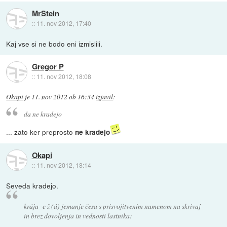
MrStein
::
11. nov 2012, 17:40
Kaj vse si ne bodo eni izmislili.
Gregor P
::
11. nov 2012, 18:08
Okapi
je
11. nov 2012 ob 16:34
izjavil
:
da ne kradejo
... zato ker preprosto
ne kradejo
Okapi
::
11. nov 2012, 18:14
Seveda kradejo.
krája -e ž (á) jemanje česa s prisvojitvenim namenom na skrivaj
in brez dovoljenja in vednosti lastnika: