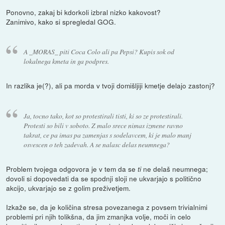
Ponovno, zakaj bi kdorkoli izbral nizko kakovost?
Zanimivo, kako si spregledal GOG.
A _MORAS_ piti Coca Colo ali pa Pepsi? Kupis sok od
lokalnega kmeta in ga podpres.
In razlika je(?), ali pa morda v tvoji domišljiji kmetje delajo zastonj?
Ja, tocno tako, kot so protestirali tisti, ki so ze protestirali.
Protesti so bili v soboto. Z malo srece nimas izmene ravno
takrat, ce pa imas pa zamenjas s sodelavcem, ki je malo manj
osvescen o teh zadevah. A se nalasc delas neumnega?
Problem tvojega odgovora je v tem da se
ne delaš neumnega;
ti
dovoli si dopovedati da se spodnji sloji ne ukvarjajo s politično
akcijo, ukvarjajo se z golim preživetjem.
Izkaže se, da je količina stresa povezanega z povsem trivialnimi
problemi pri njih tolikšna, da jim zmanjka volje, moči in celo