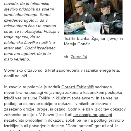
navede, da je telefonsko
številko pridobila na spletni
strani obtoženega. Sodni
izvedenec ugotovi, da v
relevantnem času ta spletna
stran še ni obstajala. Policija v
tretje ugotovi, da so
Tožilki Blanka Žgajnar (levo) in
telefonsko številko našli "na
Mateja Gončin.
internetih". Sodni izvedenec
ponovno ugotovi, da je to
vir:
Zurnal24
malo verjetno.
Slovensko državo so, trikrat zaporedoma v razmiku enega leta,
dobili na laži.
In zavoljo te polomije je sodnik
Gorazd Fabjančič
sedmega
novembra na podlagi veljavnega zakona o kazenskem postopku
izločil vse prisluhe Tošiću in ključnim sodelavcem. In še vse na
podlagi prisluhov pridobljene dokaze - v hišnih preiskavah
zaseženo orožje, droge, in ostalo. Sodnik je bil v izločitev dokazov
zakonsko prisiljen. V Sloveniji se ljudi
ne obsoja na podlagi
nezakonito pridobljenih dokazov
, sploh pa ne na podlagi
priročno
izmišljenih ali potvorjenih dejstev. "Dobri nameni" gor ali dol. Iz
podobnih vzrokov, tj. napak na strani srbskega pravosodja, so