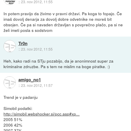
::
23. nov 2012, 11:55
In potem pravijo da živimo v pravni državi. Pa koga to fopajo. Če
imaš dovolj denarja za dovolj dobre odvetnike ne moreš bit
obsojen. Če pa si navaden državljan s povprečno plačo, pa si ne
želi imeti posla s sodstvom
Tr0n
::
23. nov 2012, 11:55
Heh, kako radi na STju pozabijo, da je anonimnost super za
kriminalne zdruzbe. Pa s tem ne mislim na boge piratke. :)
amigo_no1
::
23. nov 2012, 11:57
Trend je v padanju
Simobil podatki:
http://simobil.webshocker.si/pcc.asp#xp...
2005 51%
2006 42%
2007 37%