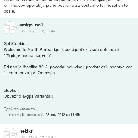
kriminalcev uporablja javne površine za sestanke ter nezakonite
posle.
amigo_no1
::
23. nov 2012, 11:44
SplitCookie :
Welcome to North Korea, kjer obsodijo 99% vseh obtoženih.
1% jih je "samomorjenih".
Pri nas je številka 80%, povedal nek visok predstavnik sodstva cca
1 teden nazaj pri Odmevih.
bluefish
Obvezno a-gps varianta !
Zgodovina sprememb…
spremenilo:
amigo_no1
(
23. nov 2012 ob 11:45
)
nekikr
::
23. nov 2012, 11:48