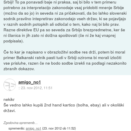
Srbiji! To pa ponavadi baje ni praksa, saj bi bilo v tem primeru
potrebno za interpretacijo zakonodaje vsaj pridobiti mnenje Srbije
(možno da so jo) in seveda ni za pričakovati, da bo lahko slovenski
sodnik pravilno intepretirav zakonodajo vseh držav, ki se pojavljajo
v raznih sodnih potopkih ali odločal o tem, kako naj bi bilo prav.
Razne direktive EU pa so seveda za Srbijo brezpredmetne, ker še
ni članica in jih zato ni dolžna spoštovati (če ni že kaj vnaprej
podpisala).
Če to kar je napisano v obrazložitvi sodbe res drži, potem bi moral
primer Balkanski ratnik pasti tudi v Srbiji oziroma bi morali izločiti
vse prisluhe, razen če ne bodo sodbe izrekli na podlagi nezakonito
zbranih dokazov.
amigo_no1
::
23. nov 2012, 11:51
nekikr
Še vedno lahko kupiš 2nd hand kartico (bolha, ebay) ali v okoliški
državi.
Zgodovina sprememb…
spremenilo:
amigo_no1
(
23. nov 2012 ob 11:52
)