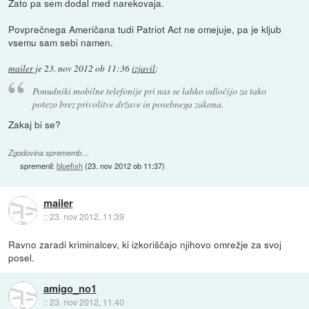
Zato pa sem dodal med narekovaja.
Povprečnega Američana tudi Patriot Act ne omejuje, pa je kljub
vsemu sam sebi namen.
mailer
je
23. nov 2012 ob 11:36
izjavil
:
Ponudniki mobilne telefonije pri nas se lahko odločijo za tako
potezo brez privolitve države in posebnega zakona.
Zakaj bi se?
Zgodovina sprememb…
spremenil:
bluefish
(
23. nov 2012 ob 11:37
)
mailer
::
23. nov 2012, 11:39
Ravno zaradi kriminalcev, ki izkoriščajo njihovo omrežje za svoj
posel.
amigo_no1
::
23. nov 2012, 11:40