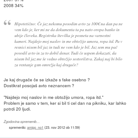
2008 34%
Hipotetično: Če jaz nekomu posodim avto za 100€ na dan pa ne
vem kdo je, ker mi ne da dokumenta ta pa nato oropa banko in
ubije človeka. Registrska številka je posneta na varnostni
kameri. Najdejo moj naslov in me obtožijo umora, ropa itd. Pa v
resnici nisem bil jaz in tudi ne vem kdo je bil. Jaz sem mu pač
posodil avto in za to dobil denar. Tudi če uspem dokazati, da
nisem bil jaz me še vedno obtožijo sostorilstva. Zakaj naj bi bilo
za rentanje gsm omrežja kaj drugače?
Je kaj drugače če se izkaže s fake osebno ?
Dostikrat posojaš avto neznancem ?
"Najdejo moj naslov in me obtožijo umora, ropa itd."
Problem je samo v tem, ker si bil ti cel dan na pikniku, kar lahko
potrdi 20 ljudi.
Zgodovina sprememb…
spremenilo:
amigo_no1
(
23. nov 2012 ob 11:59
)