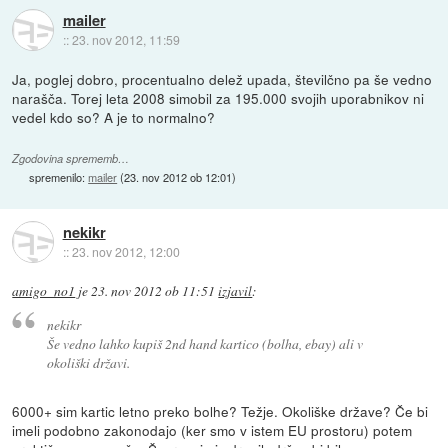
mailer
::
23. nov 2012, 11:59
Ja, poglej dobro, procentualno delež upada, številčno pa še vedno
narašča. Torej leta 2008 simobil za 195.000 svojih uporabnikov ni
vedel kdo so? A je to normalno?
Zgodovina sprememb…
spremenilo:
mailer
(
23. nov 2012 ob 12:01
)
nekikr
::
23. nov 2012, 12:00
amigo_no1
je
23. nov 2012 ob 11:51
izjavil
:
nekikr
Še vedno lahko kupiš 2nd hand kartico (bolha, ebay) ali v
okoliški državi.
6000+ sim kartic letno preko bolhe? Težje. Okoliške države? Če bi
imeli podobno zakonodajo (ker smo v istem EU prostoru) potem