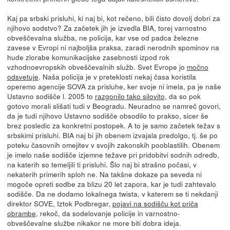
Kaj pa srbski prisluhi, ki naj bi, kot rečeno, bili čisto dovolj dobri za
njihovo sodstvo? Za začetek jih je izvedla BIA, torej varnostno
obveščevalna služba, ne policija, kar vse od padca železne
zavese v Evropi ni najboljša praksa, zaradi nerodnih spominov na
hude zlorabe komunikacijske zasebnosti izpod rok
vzhodnoevropskih obveščevalnih služb. Svet Evrope jo
močno
odsvetuje
. Naša policija je v preteklosti nekaj časa koristila
operemo agencije SOVA za prisluhe, ker svoje ni imela, pa je naše
Ustavno sodišče l. 2005 to
razgonilo tako silovito
, da so pok
gotovo morali slišati tudi v Beogradu. Neuradno se namreč govori,
da je tudi njihovo Ustavno sodišče obsodilo to prakso, sicer še
brez posledic za konkretni postopek. A to je samo začetek težav s
srbskimi prisluhi. BIA naj bi jih obenem izvajala predolgo, tj. še po
poteku časovnih omejitev v svojih zakonskih pooblastilih. Obenem
je imelo naše sodišče izjemne težave pri pridobitvi sodnih odredb,
na katerih so temeljili ti prisluhi. Šlo naj bi strašno počasi, v
nekaterih primerih sploh ne. Na takšne dokaze pa seveda ni
mogoče opreti sodbe za blizu 20 let zapora, kar je tudi zahtevalo
sodišče. Da ne dodamo lokalnega twista, v katerem se ti nekdanji
direktor SOVE, Iztok Podbregar,
pojavi na sodišču kot priča
obrambe
, rekoč, da sodelovanje policije in varnostno-
obveščevalne službe nikakor ne more biti dobra ideja.