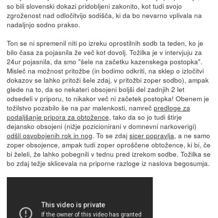
so bili slovenski dokazi pridobljeni zakonito, kot tudi svojo
zgroženost nad odločitvijo sodišča, ki da bo nevarno vplivala na
nadaljnjo sodno prakso.
Ton se ni spremenil niti po izreku oprostilnih sodb ta teden, ko je
bilo časa za pojasnila že več kot dovolj. Tožilka je v intervjuju za
24ur pojasnila, da smo "šele na začetku kazenskega postopka".
Misleč na možnost pritožbe (in bodimo odkriti, na sklep o izločitvi
dokazov se lahko pritoži šele zdaj, v pritožbi zoper sodbo), ampak
glede na to, da so nekateri obsojeni boljši del zadnjih 2 let
odsedeli v priporu, to nikakor več ni začetek postopka! Obenem je
tožilstvo pozabilo še na par malenkosti, namreč
predloge za
podaljšanje pripora za obtožence
, tako da so jo tudi štirje
dejansko obsojeni (nižje pozicionirani v domnevni narkoverigi)
odšli osvobojenih rok in nog
. To se zdaj
sicer popravlja
, a ne samo
zoper obsojence, ampak tudi zoper oproščene obtožence, ki bi, če
bi želeli, že lahko pobegnili v tednu pred izrekom sodbe. Tožilka se
bo zdaj težje sklicevala na priporne razloge iz naslova begosumja.