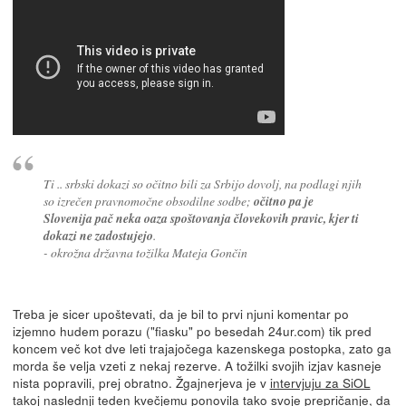
Ti .. srbski dokazi so očitno bili za Srbijo dovolj, na podlagi njih
so izrečen pravnomočne obsodilne sodbe;
očitno pa je
Slovenija pač neka oaza spoštovanja človekovih pravic, kjer ti
dokazi ne zadostujejo
.
- okrožna državna tožilka Mateja Gončin
Treba je sicer upoštevati, da je bil to prvi njuni komentar po
izjemno hudem porazu ("fiasku" po besedah 24ur.com) tik pred
koncem več kot dve leti trajajočega kazenskega postopka, zato ga
morda še velja vzeti z nekaj rezerve. A tožilki svojih izjav kasneje
nista popravili, prej obratno. Žgajnerjeva je v
intervjuju za SiOL
takoj naslednji teden kvečjemu ponovila tako svoje prepričanje, da