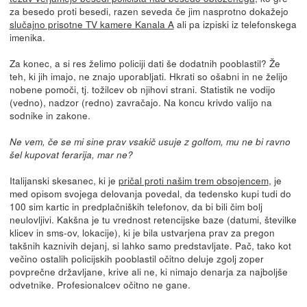
za besedo proti besedi, razen seveda če jim nasprotno dokažejo
slučajno prisotne TV kamere Kanala A
ali pa izpiski iz telefonskega
imenika.
Za konec, a si res želimo policiji dati še dodatnih pooblastil? Že
teh, ki jih imajo, ne znajo uporabljati. Hkrati so ošabni in ne želijo
nobene pomoči, tj. tožilcev ob njihovi strani. Statistik ne vodijo
(vedno), nadzor (redno) zavračajo. Na koncu krivdo valijo na
sodnike in zakone.
Ne vem, če se mi sine prav vsakič usuje z golfom, mu ne bi ravno
šel kupovat ferarija, mar ne?
Italijanski skesanec, ki je
pričal proti našim trem obsojencem
, je
med opisom svojega delovanja povedal, da tedensko kupi tudi do
100 sim kartic in predplačniških telefonov, da bi bili čim bolj
neulovljivi. Kakšna je tu vrednost retencijske baze (datumi, številke
klicev in sms-ov, lokacije), ki je bila ustvarjena prav za pregon
takšnih kaznivih dejanj, si lahko samo predstavljate. Pač, tako kot
večino ostalih policijskih pooblastil očitno deluje zgolj zoper
povprečne državljane, krive ali ne, ki nimajo denarja za najboljše
odvetnike. Profesionalcev očitno ne gane.