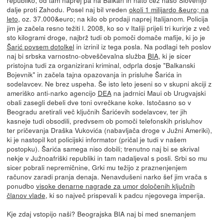
republiko, od tam naprej pa na Balkan in nato čez našo Slovenijo
dalje proti Zahodu. Posel naj bil vreden
okoli 1 milijardo &euro; na
leto
, oz. 37.000&euro; na kilo ob prodaji naprej Italijanom. Policija
jim je začela resno težiti l. 2008, ko so v Italiji prijeli tri kurirje z več
sto kilogrami droge, najbrž tudi ob pomoči domače mafije, ki jo je
Šarić povsem dotolkel
in izrinil iz tega posla. Na podlagi teh poslov
naj bi srbska varnostno-obveščevalna služba
BIA
, ki je sicer
pristojna tudi za organizirani kriminal, odprla dosje "Balkanski
Bojevnik" in začela tajna opazovanja in prisluhe Šarića in
sodelavcev. Ne brez uspeha. Še isto leto jeseni so v skupni akciji z
ameriško anti-narko agencijo
DEA
na jadrnici Maui ob Urugvajski
obali zasegli debeli dve toni ovrečkane koke. Istočasno so v
Beogradu aretirali več ključnih Šarićevih sodelavcev, ter jih
kasneje tudi obsodili, predvsem ob pomoči telefonskih prisluhov
ter pričevanja Draška Vukovića (nabavljača droge v Južni Ameriki),
ki je nastopil kot policijski informator (pričal je tudi v našem
postopku). Šarića samega niso dobili; trenutno naj bi se skrival
nekje v Južnoafriški republiki in tam nadaljeval s posli. Srbi so mu
sicer pobrali nepremičnine, Grki mu težijo z praznenjenjem
računov zaradi pranja denaja. Nenavdušeni narko šef jim vrača s
ponudbo
visoke denarne nagrade za umor določenih ključnih
članov vlade
, ki so največ prispevali k padcu njegovega imperija.
Kje zdaj vstopijo naši? Beograjska BIA naj bi med snemanjem