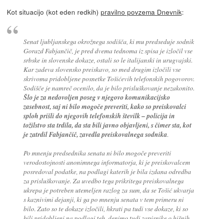
Kot situacijo (kot eden redkih)
pravilno povzema Dnevnik
:
Senat ljubljanskega okrožnega sodišča, ki mu predseduje sodnik
Gorazd Fabjančič, je pred dvema tednoma iz spisa je izločil vse
srbske in slovenske dokaze, ostali so le italijanski in urugvajski.
Kar zadeva slovensko preiskavo, so med drugim izločili vse
skrivoma pridobljene posnetke Tošićevih telefonskih pogovorov.
Sodišče je namreč ocenilo, da je bilo prisluškovanje nezakonito.
Šlo je za nedovoljen poseg v njegovo komunikacijsko
zasebnost, saj ni bilo mogoče preveriti, kako so preiskovalci
sploh prišli do njegovih telefonskih številk – policija in
tožilstvo sta trdila, da sta bili javno objavljeni, s čimer sta, kot
je zatrdil Fabjančič, zavedla preiskovalnega sodnika
.
Po mnenju predsednika senata ni bilo mogoče preveriti
verodostojnosti anonimnega informatorja, ki je preiskovalcem
posredoval podatke, na podlagi katerih je bila izdana odredba
za prisluškovanje. Za uvedbo tega prikritega preiskovalnega
ukrepa je potreben utemeljen razlog za sum, da se Tošić ukvarja
s kaznivimi dejanji, ki ga po mnenju senata v tem primeru ni
bilo. Zato so te dokaze izločili, hkrati pa tudi vse dokaze, ki so
bili pridobljeni na podlagi teh, denimo tudi zapisnike o hišnih