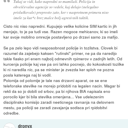
Tukaj se vidi, kako napredni so mamilaši. Policija in
obveščevalne agencije so vedele, kaj delajo (nelegalno
prisluškovale) preprosto zato, ker v nasprotnem primeru niso
imele za kur*c brez malce bolj agresivnih taktik.
Cisto nic niso napredni. Kupujejo velike kolicine SIM kartic in jih
menjajo, to je pa tudi vse. Razen mogoce mehicanov, ki so imeli
kar svoje mobilno omrezje postavljeno po drzavi samo za mafijo.
Se pa zelo lepo vidi nesposobnost policije in tozilstva. Clovek bi
razumel da zajebejo kaksen "rutinski" primer, ne pa da naredijo
takle fiasko pri enem najbolj odmevnih rpimerov v zadnjih letih. Od
kurcenja policije kaj vse pa oni lahko pocnejo, do kokoskosti tozilke
ki ni naredila nic, pa se minister je zvezda ker sploh ne pozna
posla katerega naj bi vodil.
Polomija od polomije je tale nas drzavni aparat, ce se ene
telefonske stevilke ne morejo pridobiti na legalen nacin. Magar bi
rekli da so jo dobili od srbov, pa bi njihova BIA napisala eno
porocilo kjer bi bila stevilka omenjena... Vse udelezenim
disciplinsko komisijo zaradi neeticnega ravnanja na delovnem
mestu, pa policiji se zaradi zavajanja sodisca pri rpidobitvi
odredbe.
dronyx