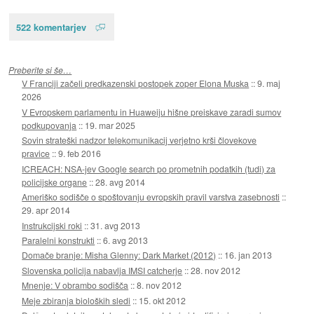
522 komentarjev
Preberite si še…
V Franciji začeli predkazenski postopek zoper Elona Muska
::
9. maj
2026
V Evropskem parlamentu in Huaweiju hišne preiskave zaradi sumov
podkupovanja
::
19. mar 2025
Sovin strateški nadzor telekomunikacij verjetno krši človekove
pravice
::
9. feb 2016
ICREACH: NSA-jev Google search po prometnih podatkih (tudi) za
policijske organe
::
28. avg 2014
Ameriško sodišče o spoštovanju evropskih pravil varstva zasebnosti
::
29. apr 2014
Instrukcijski roki
::
31. avg 2013
Paralelni konstrukti
::
6. avg 2013
Domače branje: Misha Glenny: Dark Market (2012)
::
16. jan 2013
Slovenska policija nabavlja IMSI catcherje
::
28. nov 2012
Mnenje: V obrambo sodišča
::
8. nov 2012
Meje zbiranja bioloških sledi
::
15. okt 2012