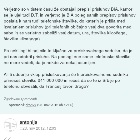
Verjetno so v tistem času že obstajali prepisi prisluhov BIA, kamor
se je ujel tudi D.T. in verjetno je BIA poleg samih prepisov prisluhov
poslala k nam tudi telefonske številke, do katerih je prišla med
izvajanjem prisluhov (pri telefonih običajno vsaj dva govorita med
sabo in se verjetno zabeliži vsaj datum, ura, številka klicočega,
številka klicanega).
Po neki logi bi naj bilo to ključno za preiskovalnega sodnika, da je
pri nas odobril prisluhe. Na podlagi ene same telefonske številke
ne more vedeti, da je nekdo za nekaj osumljen.
Ali ti odobrijo vklop prisluškovanja če k preiskovalnemu sodniku
prineseš številko 041 000 000 in rečeš da so te iz Srbije po
telefonu obvestili, da Francelj tovori drogo?
Zgodovina sprememb…
spremenil:
dronyx
(
23. nov 2012 ob 12:06
)
antonija
::
23. nov 2012, 12:03