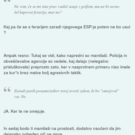
Ne vem, če se mi sine prav vsakič usuje z golfom, mu ne bi ravno
šel kupovat ferarija, mar ne?
Kaj pa če se s ferarijem zaradi njegovega ESP-ja potem ne bo usul
?
Ampak resno: Tukaj se vidi, kako napredni so mamilaši. Policija in
obveščevalne agencije so vedele, kaj delajo (nelegalno
prisluškovale) preprosto zato, ker v nasprotnem primeru niso imele
za kur*c brez malce bolj agresivnih taktik.
Zaradi parih posameznikov torej uvesti zakon, ki bo "omejeval"
vse. Ne.
JA. Ker te ne omejuje.
In sedaj bodo ti mamilaši na prostosti, dodatno naučeni da jim
dejansko nobeden nič ne more.