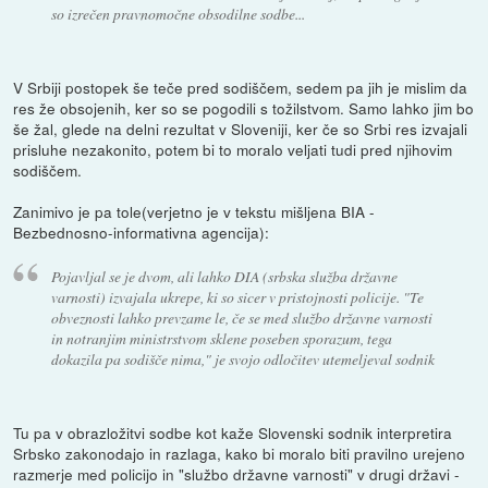
so izrečen pravnomočne obsodilne sodbe...
V Srbiji postopek še teče pred sodiščem, sedem pa jih je mislim da
res že obsojenih, ker so se pogodili s tožilstvom. Samo lahko jim bo
še žal, glede na delni rezultat v Sloveniji, ker če so Srbi res izvajali
prisluhe nezakonito, potem bi to moralo veljati tudi pred njihovim
sodiščem.
Zanimivo je pa tole(verjetno je v tekstu mišljena BIA -
Bezbednosno-informativna agencija):
Pojavljal se je dvom, ali lahko DIA (srbska služba državne
varnosti) izvajala ukrepe, ki so sicer v pristojnosti policije. "Te
obveznosti lahko prevzame le, če se med službo državne varnosti
in notranjim ministrstvom sklene poseben sporazum, tega
dokazila pa sodišče nima," je svojo odločitev utemeljeval sodnik
Tu pa v obrazložitvi sodbe kot kaže Slovenski sodnik interpretira
Srbsko zakonodajo in razlaga, kako bi moralo biti pravilno urejeno
razmerje med policijo in "službo državne varnosti" v drugi državi -