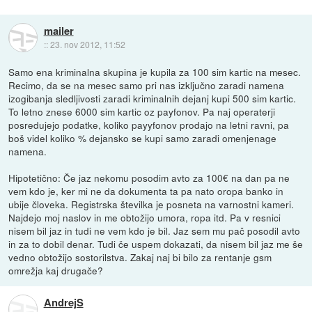
mailer
::
23. nov 2012, 11:52
Samo ena kriminalna skupina je kupila za 100 sim kartic na mesec.
Recimo, da se na mesec samo pri nas izključno zaradi namena
izogibanja sledljivosti zaradi kriminalnih dejanj kupi 500 sim kartic.
To letno znese 6000 sim kartic oz payfonov. Pa naj operaterji
posredujejo podatke, koliko payyfonov prodajo na letni ravni, pa
boš videl koliko % dejansko se kupi samo zaradi omenjenage
namena.
Hipotetično: Če jaz nekomu posodim avto za 100€ na dan pa ne
vem kdo je, ker mi ne da dokumenta ta pa nato oropa banko in
ubije človeka. Registrska številka je posneta na varnostni kameri.
Najdejo moj naslov in me obtožijo umora, ropa itd. Pa v resnici
nisem bil jaz in tudi ne vem kdo je bil. Jaz sem mu pač posodil avto
in za to dobil denar. Tudi če uspem dokazati, da nisem bil jaz me še
vedno obtožijo sostorilstva. Zakaj naj bi bilo za rentanje gsm
omrežja kaj drugače?
AndrejS