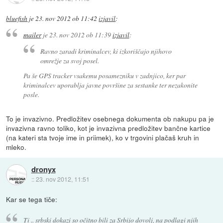
bluefish
je
23. nov 2012 ob 11:42
izjavil
:
mailer
je
23. nov 2012 ob 11:39
izjavil
:
Ravno zaradi kriminalcev, ki izkoriščajo njihovo
omrežje za svoj posel.
Pa še GPS tracker vsakemu posamezniku v zadnjico, ker par
kriminalcev uporablja javne površine za sestanke ter nezakonite
posle.
To je invazivno. Predložitev osebnega dokumenta ob nakupu pa je
invazivna ravno toliko, kot je invazivna predložitev bančne kartice
(na kateri sta tvoje ime in priimek), ko v trgovini plačaš kruh in
mleko.
dronyx
::
23. nov 2012, 11:51
Kar se tega tiče:
Ti .. srbski dokazi so očitno bili za Srbijo dovolj, na podlagi njih