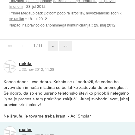
Dolžnost spletnih portalov, da komentatorje identificirajo s pravim
imenom
::
23. jul 2012
Primer Megaupload: Dotcom podpira izročitev, novozelandski sodnik
se umika
::
18. jul 2012
Napadi na pravico do anonimnega komuniciranja
::
29. maj 2012
««
«
1
/ 11
»
»»
nekikr
::
23. nov 2012, 11:28
Konec dober - vse dobro. Kokain se ni podražil, še vedno bo
prvovrsten in naša mladina se bo lahko zadevala do onemoglosti.
Še dobro, da so eno usrano telefonsko številko pridobili nelegalno
in se je proces s tem praktično zaključil. Juhej svobodni svet, juhej
pravice kriminalcev!
Ne šraufe, je tovarne treba krast! - Adi Smolar
mailer