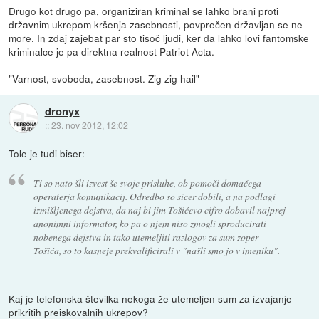
Drugo kot drugo pa, organiziran kriminal se lahko brani proti
državnim ukrepom kršenja zasebnosti, povprečen državljan se ne
more. In zdaj zajebat par sto tisoč ljudi, ker da lahko lovi fantomske
kriminalce je pa direktna realnost Patriot Acta.
"Varnost, svoboda, zasebnost. Zig zig hail"
dronyx
::
23. nov 2012, 12:02
Tole je tudi biser:
Ti so nato šli izvest še svoje prisluhe, ob pomoči domačega
operaterja komunikacij. Odredbo so sicer dobili, a na podlagi
izmišljenega dejstva, da naj bi jim Tošićevo cifro dobavil najprej
anonimni informator, ko pa o njem niso zmogli sproducirati
nobenega dejstva in tako utemeljiti razlogov za sum zoper
Tošića, so to kasneje prekvalificirali v "našli smo jo v imeniku".
Kaj je telefonska številka nekoga že utemeljen sum za izvajanje
prikritih preiskovalnih ukrepov?