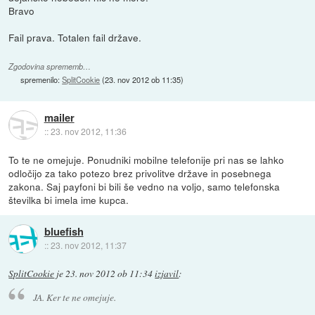
Bravo
Fail prava. Totalen fail države.
Zgodovina sprememb…
spremenilo:
SplitCookie
(
23. nov 2012 ob 11:35
)
mailer
::
23. nov 2012, 11:36
To te ne omejuje. Ponudniki mobilne telefonije pri nas se lahko
odločijo za tako potezo brez privolitve države in posebnega
zakona. Saj payfoni bi bili še vedno na voljo, samo telefonska
številka bi imela ime kupca.
bluefish
::
23. nov 2012, 11:37
SplitCookie
je
23. nov 2012 ob 11:34
izjavil
:
JA. Ker te ne omejuje.