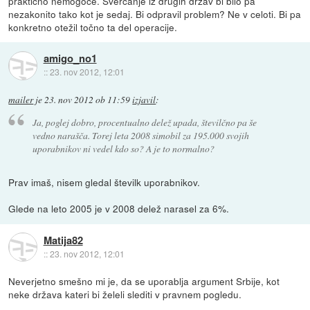
praktično nemogoče. Švercanje iz drugih držav bi bilo pa
nezakonito tako kot je sedaj. Bi odpravil problem? Ne v celoti. Bi pa
konkretno otežil točno ta del operacije.
amigo_no1
::
23. nov 2012, 12:01
mailer
je
23. nov 2012 ob 11:59
izjavil
:
Ja, poglej dobro, procentualno delež upada, številčno pa še
vedno narašča. Torej leta 2008 simobil za 195.000 svojih
uporabnikov ni vedel kdo so? A je to normalno?
Prav imaš, nisem gledal številk uporabnikov.
Glede na leto 2005 je v 2008 delež narasel za 6%.
Matija82
::
23. nov 2012, 12:01
Neverjetno smešno mi je, da se uporablja argument Srbije, kot
neke država kateri bi želeli slediti v pravnem pogledu.