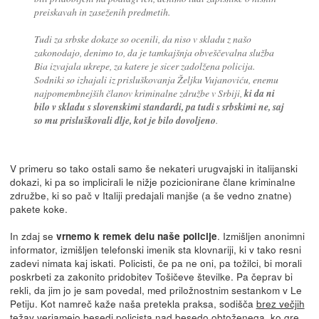
preiskavah in zaseženih predmetih.
Tudi za srbske dokaze so ocenili, da niso v skladu z našo
zakonodajo, denimo to, da je tamkajšnja obveščevalna služba
Bia izvajala ukrepe, za katere je sicer zadolžena policija.
Sodniki so izhajali iz prisluškovanja Željku Vujanoviću, enemu
najpomembnejših članov kriminalne združbe v Srbiji,
ki da ni
bilo v skladu s slovenskimi standardi, pa tudi s srbskimi ne, saj
so mu prisluškovali dlje, kot je bilo dovoljeno
.
V primeru so tako ostali samo še nekateri urugvajski in italijanski
dokazi, ki pa so implicirali le nižje pozicionirane člane kriminalne
združbe, ki so pač v Italiji predajali manjše (a še vedno znatne)
pakete koke.
In zdaj se
. Izmišljen anonimni
vrnemo k remek delu naše policije
informator, izmišljen telefonski imenik sta klovnariji, ki v tako resni
zadevi nimata kaj iskati. Policisti, če pa ne oni, pa tožilci, bi morali
poskrbeti za zakonito pridobitev Tošičeve številke. Pa čeprav bi
rekli, da jim jo je sam povedal, med priložnostnim sestankom v Le
Petiju. Kot namreč kaže naša pretekla praksa, sodišča
brez večjih
težav verjamejo besedi policista nad besedo obtoženega
, ko gre