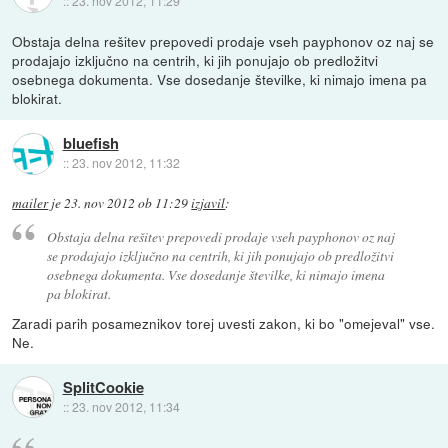
::
23. nov 2012, 11:29
Obstaja delna rešitev prepovedi prodaje vseh payphonov oz naj se
prodajajo izključno na centrih, ki jih ponujajo ob predložitvi
osebnega dokumenta. Vse dosedanje številke, ki nimajo imena pa
blokirat.
bluefish
::
23. nov 2012, 11:32
mailer
je
23. nov 2012 ob 11:29
izjavil
:
Obstaja delna rešitev prepovedi prodaje vseh payphonov oz naj
se prodajajo izključno na centrih, ki jih ponujajo ob predložitvi
osebnega dokumenta. Vse dosedanje številke, ki nimajo imena
pa blokirat.
Zaradi parih posameznikov torej uvesti zakon, ki bo "omejeval" vse.
Ne.
SplitCookie
::
23. nov 2012, 11:34