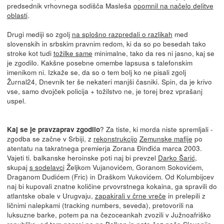
predsednik vrhovnega sodišča Masleša
opomnil na načelo delitve
oblasti
.
Drugi mediji so zgolj
na splošno razpredali o razlikah
med
slovenskih in srbskim pravnim redom, ki da so po besedah tako
stroke kot tudi
tožilke same
minimalne, tako da res ni jasno, kaj se
je zgodilo. Kakšne posebne omembe lapsusa s talefonskim
imenikom ni. Izkaže se, da so o tem bolj ko ne pisali zgolj
Žurnal24, Dnevnik ter še nekateri manjši časniki. Spin, da je krivo
vse, samo dvojček policija + tožilstvo ne, je torej brez vprašanj
uspel.
? Za tiste, ki morda niste spremljali -
Kaj se je pravzaprav zgodilo
zgodba se začne v Srbiji, z
rekonstrukcijo
Zemunske mafije
po
atentatu na takratnega premierja Zorana Đinđića marca 2003.
Vajeti ti. balkanske heroinske poti naj bi prevzel
Darko Šarić
,
skupaj
s sodelavci
Željkom Vujanovićem, Goranom Sokovićem,
Draganom Dudićem (Fric) in Draškom Vukovićem. Od Kolumbijcev
naj bi kupovali znatne količine prvovrstnega kokaina, ga spravili do
atlantske obale v Urugvaju,
zapakirali v črne vreče
in prelepili z
ličnimi nalepkami (tracking numbers, seveda), pretovorili na
luksuzne barke, potem pa na čezoceankah zvozili v Južnoafriško