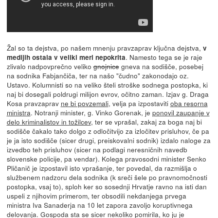
Žal so ta dejstva, po našem mnenju pravzaprav ključna dejstva,
v
. Namesto tega se je raje
medijih ostala v veliki meri nepokrita
zlivalo nadpovprečno veliko
gnojnice
gneva na sodišče, posebej
na sodnika Fabjančiča, ter na našo "čudno" zakonodajo oz.
Ustavo. Kolumnisti so na veliko šteli stroške sodnega postopka, ki
naj bi dosegali poldrugi milijon evrov, očitno zaman. Izjav g. Draga
Kosa pravzaprav
ne bi povzemali
, velja pa izpostaviti
oba resorna
ministra
. Notranji minister, g. Vinko Gorenak, je
ponovil zaupanje v
delo kriminalistov in tožilcev
, ter se vprašal, zakaj za boga naj bi
sodišče čakalo tako dolgo z odločitvijo za izločitev prisluhov, če pa
je ja isto sodišče (sicer drugi, preiskovalni sodnik) izdalo naloge za
izvedbo teh prisluhov (sicer na podlagi neresničnih navedb
slovenske policije, pa vendar). Kolega pravosodni minister Senko
Pličanič je izpostavil isto vprašanje, ter povedal, da razmišlja o
službenem nadzoru dela sodnika (k sreči šele po pravnomočnosti
postopka, vsaj to), sploh ker so sosednji Hrvatje ravno na isti dan
uspeli z njihovim primerom, ter obsodili nekdanjega prvega
ministra Iva Sanaderja na 10 let zapora zavoljo koruptivnega
delovanja. Gospoda sta se sicer nekoliko pomirila, ko ju je