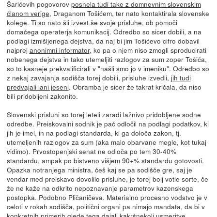
Šarićevih pogovorov
posnela tudi take z domnevnim slovenskim
članom verige
, Draganom Tošićem, ter nato kontaktirala slovenske
kolege. Ti so nato šli izvest še svoje prisluhe, ob pomoči
domačega operaterja komunikacij. Odredbo so sicer dobili, a na
podlagi izmišljenega dejstva, da naj bi jim Tošićevo cifro dobavil
najprej
anonimni informator
, ko pa o njem niso zmogli sproducirati
nobenega dejstva in tako utemeljiti razlogov za sum zoper Tošića,
so to kasneje prekvalificirali v "našli smo jo v imeniku". Odredbo so
z nekaj zavajanja sodišča torej dobili, prisluhe izvedli,
jih tudi
predvajali lani jeseni
. Obramba je sicer že takrat kričala, da niso
bili pridobljeni zakonito.
Slovenski prisluhi so torej leteli zaradi lažnivo pridobljene sodne
odredbe. Preiskovalni sodnik je pač odločil na podlagi podatkov, ki
jih je imel, in na podlagi standarda, ki ga določa zakon, tj.
utemeljenih razlogov za sum (aka malo obarvane megle, kot tukaj
vidimo). Prvostopenjski senat ne odloča po tem 30-40%
standardu, ampak po bistveno višjem 90+% standardu gotovosti.
Opazka notranjega ministra, češ kaj se pa sodišče gre, saj je
vendar med preiskavo dovolilo prisluhe, je torej bolj votle sorte, če
že ne kaže na odkrito nepoznavanje parametrov kazenskega
postopka. Podobno Pličaničeva. Materialno procesno vodstvo je v
celoti v rokah sodišča, politični organi pa nimajo mandata, da bi v
konkretnih primerih glede tega dajali kakršnekoli usmeritve.