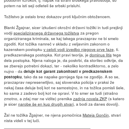
potem na isti seji odleteli še srbski prisluhi.
Tožilstvo je ostalo brez dokazov proti ključnim obtožencem.
Blanki Žgajnar, sicer izkušeni okrožni državni tožilki in tudi prejšnji
vodji
specializiranega državnega tožilstva
za pregon
organiziranega kriminala, se kaj takega pravzaprav ne bi smelo
zgoditi. Kot tožilka namreč v skladu z veljavnim zakonom o
kazenskem postopku
v celoti vodi izvedbo njegove prve faze
, ti.
predkazenskega postopka. Kot pravi teorija, je
dominus litis
tega
dela postopka. Njena naloga je, da poskrbi, da storilec odkrije, da
se zberejo potrebni dokazi, ter - nekoliko kontradiktorno, a zelo
nujno - da
deluje kot garant zakonitosti v predkazenskem
, tako da se napake gornjega tipa ne zgodijo. A so se,
postopku
pravzaprav nepresenetljivo, saj slovenska policija v praksi že
nekaj časa deluje bolj kot ne samostojno, in na tožilca pomisli šele,
ko sama z zadevo bolj kot ne opravi. V to smer se tudi (strašno
zmotno, a zdaj mar ne vidite) premika
zadnja novela ZKP
(s katero
je sicer
narobe še en kup drugih stvari
, a bodi za danes dovolj).
Žal ne tožilka Žgajner, ne njena pomočnica
Mateja Gončin
, stvari
nista videli v tej luči.