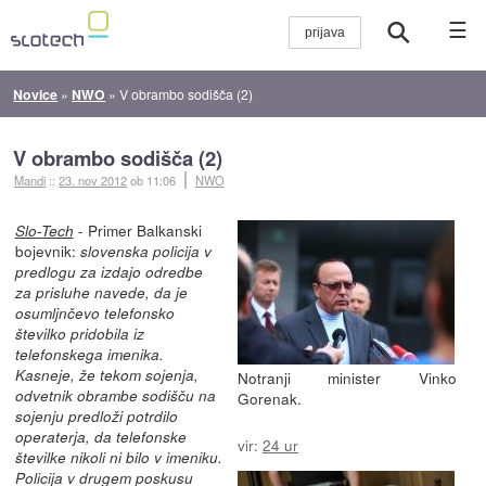
☰
Novice
»
NWO
»
V obrambo sodišča (2)
V obrambo sodišča (2)
Mandi
::
23. nov 2012
ob 11:06
NWO
- Primer Balkanski
Slo-Tech
bojevnik:
slovenska policija v
predlogu za izdajo odredbe
za prisluhe navede, da je
osumljnčevo telefonsko
številko pridobila iz
telefonskega imenika.
Kasneje, že tekom sojenja,
Notranji minister Vinko
odvetnik obrambe sodišču na
Gorenak.
sojenju predloži potrdilo
operaterja, da telefonske
vir:
24 ur
številke nikoli ni bilo v imeniku.
Policija v drugem poskusu