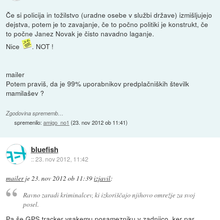
Če si policija in tožilstvo (uradne osebe v službi države) izmišljujejo
dejstva, potem je to zavajanje, če to počno politiki je konstrukt, če
to počne Janez Novak je čisto navadno laganje.
Nice
. NOT !
mailer
Potem praviš, da je 99% uporabnikov predplačniških številk
mamilašev ?
Zgodovina sprememb…
spremenilo:
amigo_no1
(
23. nov 2012 ob 11:41
)
bluefish
::
23. nov 2012, 11:42
mailer
je
23. nov 2012 ob 11:39
izjavil
:
Ravno zaradi kriminalcev, ki izkoriščajo njihovo omrežje za svoj
posel.
Pa še GPS tracker vsakemu posamezniku v zadnjico, ker par